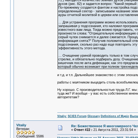
71.) находится количество земных духов (наприм
духов (рис. 82) и задается вопрос: "Какой первы
По-прежнему создается фантом и настройка под
определенный сектор - записываем название земн
ауры отчиткой молитвой в церкви или составлени
… Для устранения программ можно использовать с
запрашивая у подсознания, кто наложил программ
известного вам лица. Тогда можно представить, чт
произнести слова: "Отрицательную информацию от
серый чулок снимается и далее сжигается. Процед
информация снята?" Получив положительный ответ
подсознания, сколько раз надо еще повторить эт
эффективность этого метода.
… Очищение уриной проводить только в том случа
стрелке, и обязательно подбирать дозу. Очищени
кишечник после акта дефекации, как это предлагае
который обычно возникает при полном трехнедель
и т.д. и т.п. Дальнейшее знакомство с этим эпоха
работы с маятником выцедить столь всеобъямлю
Ну хорошо. С производительностью труда Л.Г. мы р
туда же? И вообще - у вас есть собственное мнен
авторитетам?
Vitaliy:
SCIES Forum
Glossary
Definitions of Magic
Высш
Vitaliy
Re: Божественное Я многомерного Че
Ветеран
«
Ответ #22 :
21 Августа 2011, 23:31:54 »
Сообщений: 5586