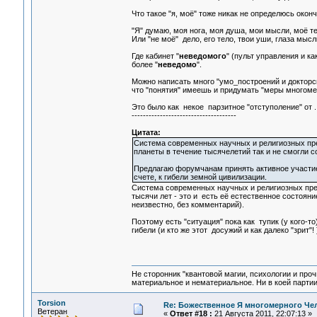
Что такое "я, моё" тоже никак не определюсь окон
"Я" думаю, моя нога, моя душа, мои мысли, моё тел
Или "не моё" дело, его тело, твои уши, глаза мысл
Где кабинет "
неведомого
" (пульт управления и к
более "
неведомо
".
Можно написать много "умо_построений и докторски
что "понятия" имеешь и придумать "меры многом
Это было как некое парзитное "отступоление" от .
-------------------------------------
Цитата:
Система современных научных и религиозных пре
планеты в течение тысячелетий так и не смогли с
Предлагаю форумчанам принять активное участие 
счете, к гибели земной цивилизации.
Система современных научных и религиозных пред
тысячи лет - это и есть её естественное состояние
неизвестно, без комментарий).
Поэтому есть "ситуация" пока как тупик (у кого-то
гибели (и кто же этот досужий и как далеко "зрит"!
Не сторонник "квантовой магии, психологии и проч
материальное и нематериальное. Ни в коей партии
Torsion
Re: Божественное Я многомерного Че
Ветеран
«
Ответ #18 :
21 Августа 2011, 22:07:13 »