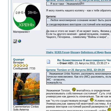
Цитата: Urbis Numen от 21 Августа 2011, 21:03:5
… Я все-таки - УважаемЫЙ!!!
Я могу понять нашего коллегу - как к тебе обратит
Цитата:
… Любое многомерное сознание может быть разло
и смоделировано вектором состояний или матрице
Да она и этого не знает. И не может знать. Физи
Материалист
Если ты другого мнения - давай возьмем, скажем,
Чацкого, Печорина... символику "Войны и мира"...
Vitaliy:
SCIES Forum
Glossary
Definitions of Magic
Высш
Quangel
Re: Божественное Я многомерного Че
Ветеран
«
Ответ #23 :
21 Августа 2011, 23:35:27 »
Сообщений: 7733
Цитата: Torsion от 21 Августа 2011, 22:19:24
Уважаемая Urbis Numen, разложить многомерное 
тически невозможно. Как его (МС) разложить, если
МС - огласите,
пожалуйста.
Уважаемая Torsion,
вчитайтесь в определение 
реализовывать собственные состояния". Суть это
универсуме как данность изначально. Так же как
как "то,что существовало всегда".
Условно назо
Универсума,как замкнутой квантовой системы. А в
Сaementarius Civitas
рамках векторов состояний разной размерности. 
Solis Aeterna
по размерности пространсва состояний - кубит.