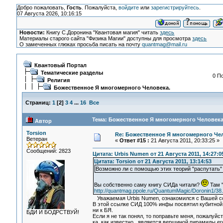
Добро пожаловать,
Гость
. Пожалуйста,
войдите
или
зарегистрируйтесь
.
07 Августа 2026, 10:16:15
Новости:
Книгу С.Доронина "Квантовая магия" читать
здесь
Материалы старого сайта "Физика Магии" доступны для просмотра
здесь
О замеченных глюках просьба писать на почту
quantmag@mail.ru
Квантовый Портал
Тематические разделы
0 П
Религия
Божественное Я многомерного Человека.
Страниц:
1
[
2
]
3
4
...
16
Все
Тема: Божественное Я многомерного Человека.
Автор
Torsion
Re: Божественное Я многомерного Че
Ветеран
«
Ответ #15 :
21 Августа 2011, 20:33:25 »
Сообщений: 2823
Цитата: Urbis Numen от 21 Августа 2011, 14:27:0
Цитата: Torsion от 21 Августа 2011, 13:14:53
Возможно ли с помощью этих теорий "распутать"
Вы собственно саму книгу СИДа читали?
Там "
http://quantmag.ppole.ru/QuantumMagic/Doronin1/38.
Уважаемая Urbis Numen, ознакомился с Вашей с
В этой ссылке СИД 100% инфы посвятил кубитной 
ни к БЯ.
БДИ И БОДРСТВУЙ!
Если я не так понял, то поправьте меня, пожалуйс
ка, как известно, является вершиной пирамиды е