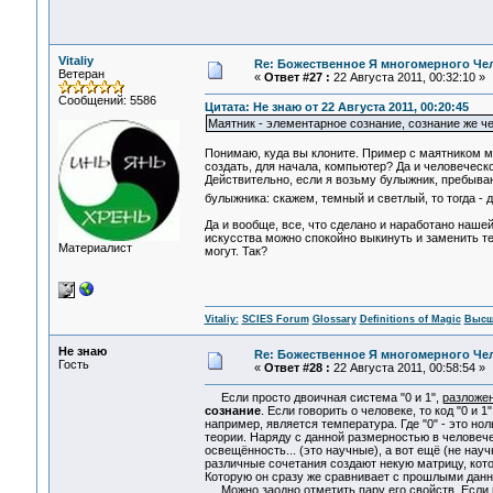
Vitaliy
Re: Божественное Я многомерного Че
Ветеран
«
Ответ #27 :
22 Августа 2011, 00:32:10 »
Сообщений: 5586
Цитата: Не знаю от 22 Августа 2011, 00:20:45
Маятник - элементарное сознание, сознание же ч
Понимаю, куда вы клоните. Пример с маятником мо
создать, для начала, компьютер? Да и человеческ
Действительно, если я возьму булыжник, пребываю
булыжника: скажем, темный и светлый, то тогда - д
Да и вообще, все, что сделано и наработано наше
искусства можно спокойно выкинуть и заменить тео
Материалист
могут. Так?
Vitaliy:
SCIES Forum
Glossary
Definitions of Magic
Высш
Не знаю
Re: Божественное Я многомерного Че
Гость
«
Ответ #28 :
22 Августа 2011, 00:58:54 »
Если просто двоичная система "0 и 1",
разложе
сознание
. Если говорить о человеке, то код "0 и 
например, является температура. Где "0" - это нол
теории. Наряду с данной размерностью в человече
освещённость... (это научные), а вот ещё (не науч
различные сочетания создают некую матрицу, кот
Которую он сразу же сравнивает с прошлыми данн
Можно заодно отметить пару его свойств. Если и