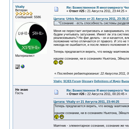
Vitaliy
Re: Божественное Я многомерного Че
Ветеран
«
Ответ #25 :
21 Августа 2011, 23:44:25 »
Сообщений: 5586
Цитата: Urbis Numen от 21 Августа 2011, 23:35:2
… "Сознание - есть способность системы разделя
Меня не перестает интриговать и завораживать это
будем учитывать затухание. Имеет ли эта система
реализовывать? Не фиг делать - он и качается, вл
положение четко отличается от правого. И это не 
никогда не ошибается, и после левого положения п
Теперь предлагается верить, что между маятнико
Материалист
нашем сознании, ни в сознаниях Ньютона, Эйнштей
«
Последнее редактирование: 22 Августа 2011, 00:
Vitaliy:
SCIES Forum
Glossary
Definitions of Magic
Высш
Не знаю
Re: Божественное Я многомерного Че
Гость
«
Ответ #26 :
22 Августа 2011, 00:20:45 »
Цитата: Vitaliy от 21 Августа 2011, 23:44:25
Теперь предлагается верить, что между маятнико
нашем сознании, ни в сознаниях Ньютона, Эйнштей
Маятник - элементарное сознание, сознание же ч