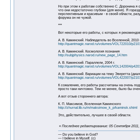
Но при этом к работам собственно С. Доронина я 
что они недостаточно глубоки (для меня). Я гораз
перспективным и красивым - в своей области, разу
форума он не чужой.
***
Вот некоторые его работы, с которых я рекомендо
А. В. Каминский. Наблюдатель во Вселенной, 2010 г
http://quantmagic.narod.ru/volumes/VOL722010/p2101
А. В. Каминский. Космология познания
http://subjphysics.narod.ru/new_page_14.htm
А. В. Каминский. Параллели, 2004 г.
http://quantmagic.narod.ru/volumes/VOL142004/p4201
А. В. Каминский. Вариации на тему Эверетта (диалог
http://quantmagic.narod.ru/volumes/VOL422007/p2101
К сожалению, его работы рассчитаны на очень под
просто таки ничтожно. Тем не менее, было бы очень
А вот отзыв стороннего автора:
К. П. Максимов, Вселенная Каминского
http://zhurnal.lib.ru/m/maksimow_k_p/kaminsk.shtml
Это, действительно, лучшее в своей области.
«
Последнее редактирование: 05 Сентября 2011, 
— Do you believe in God?
— I believe in Myself. (c)