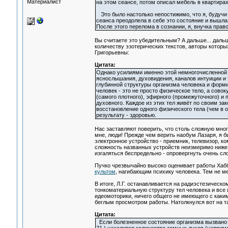
Материалист
на этом сеансе, потом описал мебель в квартирах
Это было настолько непостижимо, что я, будучи 
сеанса преодолела в себе это состояние и вышла
После этого перелома в сознании, я, внучка прав
Вы считаете это убедительным? А дальше... дальш
количеству эзотерических текстов, авторы котор
Григорьевны:
Цитата:
Однако усилиями именно этой немногочисленной 
яснослышания, духовидения, каналов интуиции и т
глубинной структуры организма человека и форми
человек - это не просто физическое тело, а сов
(самого плотного), эфирного (промежуточного) и п
духовного. Каждое из этих тел живёт по своим зак
восстановление одного физического тела (чем в 
результату - здоровью.
Нас заставляют поверить, что столь сложную мно
мне, люди! Прежде чем верить наобум Лазаря, я б
электронное устройство - приемник, телевизор, ко
сложность названных устройств неизмеримо ниже,
изгаляться беспредельно - опровергнуть очень сло
Пучко чрезвычайно высоко оценивает работы Хабба
культом
, нагибающим психику человека. Тем не мен
В итоге, Л.Г. останавливается на радиэстезическ
тонкоматериальную структуру тел человека и все
идеомоторики, ничего общего не имеющего с каким
беглым просмотром работы. Натолкнулся вот на т
Цитата:
Если болезненное состояние организма вызвано 