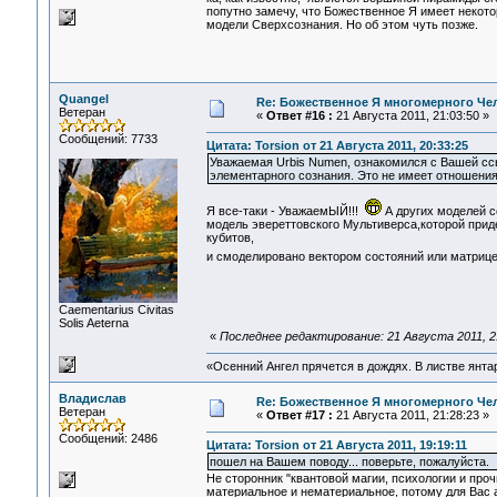
попутно замечу, что Божественное Я имеет некото
модели Сверхсознания. Но об этом чуть позже.
Quangel
Re: Божественное Я многомерного Че
Ветеран
«
Ответ #16 :
21 Августа 2011, 21:03:50 »
Сообщений: 7733
Цитата: Torsion от 21 Августа 2011, 20:33:25
Уважаемая Urbis Numen, ознакомился с Вашей сс
элементарного сознания. Это не имеет отношения
Я все-таки - УважаемЫЙ!!!
А других моделей с
модель эвереттовского Мультиверса,которой при
кубитов,
и смоделировано вектором состояний или матрицей
Сaementarius Civitas
Solis Aeterna
«
Последнее редактирование: 21 Августа 2011, 2
«Осенний Ангел прячется в дождях. В листве янтарн
Владислав
Re: Божественное Я многомерного Че
Ветеран
«
Ответ #17 :
21 Августа 2011, 21:28:23 »
Сообщений: 2486
Цитата: Torsion от 21 Августа 2011, 19:19:11
пошел на Вашем поводу... поверьте, пожалуйста.
Не сторонник "квантовой магии, психологии и проч
материальное и нематериальное, потому для Вас а