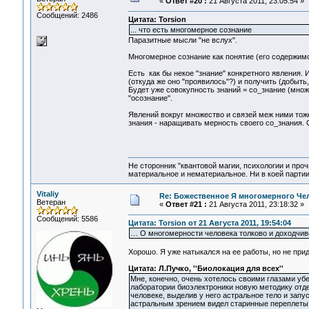
«
Ответ #20 :
21 Августа 2011, 23:05:54 »
Сообщений: 2486
Цитата: Torsion
... что есть многомерное сознание
Паразитные мысли "не вслух".
Многомерное сознание как понятие (его содержимо
Есть как бы некое "знание" конкретного явления. 
(откуда же оно "проявилось"?) и получить (добыть
Будет уже совокупность знаний = со_знание (множе
"осознание".
Явлений вокруг множество и связей меж ними тоже
знания - наращивать мерность своего со_знания. О
Не сторонник "квантовой магии, психологии и проч
материальное и нематериальное. Ни в коей партии
Vitaliy
Re: Божественное Я многомерного Че
Ветеран
«
Ответ #21 :
21 Августа 2011, 23:18:32 »
Сообщений: 5586
Цитата: Torsion от 21 Августа 2011, 19:54:04
… О многомерности человека толково и доходчиво
Хорошо. Я уже натыкался на ее работы, но не прид
Цитата: Л.Пучко, ''Биолокация для всех''
Мне, конечно, очень хотелось своими глазами убе
лаборатории биоэлектроники новую методику отд
человеке, выделив у него астральное тело и запус
астральным зрением видел старинные переплеты 