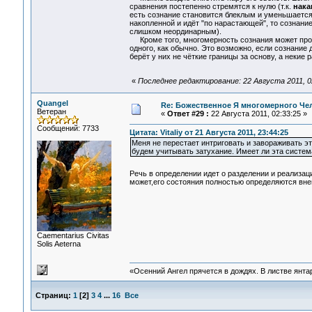
сравнения постепенно стремятся к нулю (т.к.
нака
есть сознание становится блеклым и уменьшается.
накопленной и идёт "по нарастающей", то сознани
слишком неординарным).
Кроме того, многомерность сознания может про
одного, как обычно. Это возможно, если сознание 
берёт у них не чёткие границы за основу, а некие р
«
Последнее редактирование: 22 Августа 2011, 0
Quangel
Re: Божественное Я многомерного Че
Ветеран
«
Ответ #29 :
22 Августа 2011, 02:33:25 »
Сообщений: 7733
Цитата: Vitaliy от 21 Августа 2011, 23:44:25
Меня не перестает интриговать и завораживать эт
будем учитывать затухание. Имеет ли эта систем
Речь в определении идет о разделении и реализа
может,его состояния полностью определяются вн
Сaementarius Civitas
Solis Aeterna
«Осенний Ангел прячется в дождях. В листве янтарн
Страниц:
1
[
2
]
3
4
...
16
Все