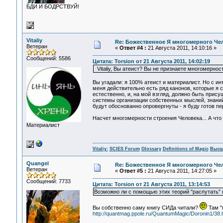
БДИ И БОДРСТВУЙ!
Vitaliy
Re: Божественное Я многомерного Че
Ветеран
«
Ответ #4 :
21 Августа 2011, 14:10:16 »
Сообщений: 5586
Цитата: Torsion от 21 Августа 2011, 14:02:19
Vitaliy, Вы атеист? Вы не признаете многомернос
Вы угадали: я 100% атеист и материалист. Но с и
меня действительно есть ряд канонов, которые я 
естественно, и, на мой взгляд, должно быть присущ
системы организации собственных мыслей, знаний 
будут обоснованно опровергнуты - я буду готов пе
Насчет многомерности строения Человека... А что
Материалист
Vitaliy:
SCIES Forum
Glossary
Definitions of Magic
Высш
Quangel
Re: Божественное Я многомерного Че
Ветеран
«
Ответ #5 :
21 Августа 2011, 14:27:05 »
Сообщений: 7733
Цитата: Torsion от 21 Августа 2011, 13:14:53
Возможно ли с помощью этих теорий "распутать" 
Вы собственно саму книгу СИДа читали?
Там "
http://quantmag.ppole.ru/QuantumMagic/Doronin1/38.