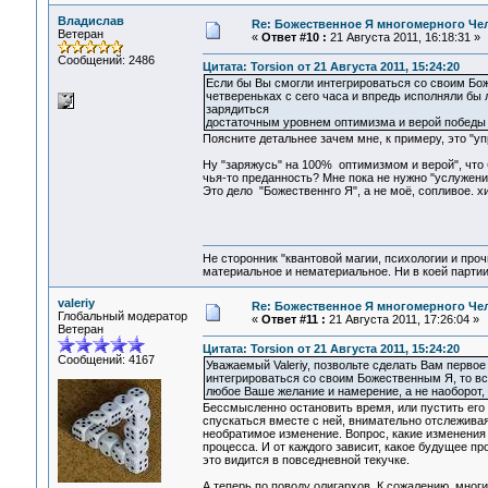
Владислав
Re: Божественное Я многомерного Че
Ветеран
«
Ответ #10 :
21 Августа 2011, 16:18:31 »
Сообщений: 2486
Цитата: Torsion от 21 Августа 2011, 15:24:20
Если бы Вы смогли интегрироваться со своим Бож
четвереньках с сего часа и впредь исполняли бы 
зарядиться
достаточным уровнем оптимизма и верой победы 
Поясните детальнее зачем мне, к примеру, это "у
Ну "заряжусь" на 100% оптимизмом и верой", что 
чья-то преданность? Мне пока не нужно "услужение
Это дело "Божественнго Я", а не моё, сопливое. хи
Не сторонник "квантовой магии, психологии и проч
материальное и нематериальное. Ни в коей партии
valeriy
Re: Божественное Я многомерного Че
Глобальный модератор
«
Ответ #11 :
21 Августа 2011, 17:26:04 »
Ветеран
Цитата: Torsion от 21 Августа 2011, 15:24:20
Сообщений: 4167
Уважаемый Valeriy, позвольте сделать Вам перво
интегрироваться со своим Божественным Я, то вс
любое Ваше желание и намерение, а не наоборот, 
Бессмысленно остановить время, или пустить его 
спускаться вместе с ней, внимательно отслеживая
необратимое изменение. Вопрос, какие изменения 
процесса. И от каждого зависит, какое будущее пр
это видится в повседневной текучке.
А теперь по поводу олигархов. К сожалению, мног