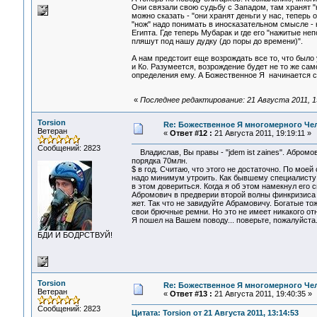
Они связали свою судьбу с Западом, там хранят 
можно сказать - "они хранят деньги у нас, теперь
"нож" надо понимать в иносказательном смысле -
Египта. Где теперь Мубарак и где его "нажитые не
пляшут под нашу дудку (до поры до времени)".
А нам предстоит еще возрождать все то, что было
и Ко. Разумеется, возрождение будет не то же сам
определения ему. А Божественное Я начинается с
«
Последнее редактирование: 21 Августа 2011, 19
Torsion
Re: Божественное Я многомерного Че
Ветеран
«
Ответ #12 :
21 Августа 2011, 19:19:11 »
Сообщений: 2823
Владислав, Вы правы - "jdem ist zaines". Абромо
порядка 70млн.
$ в год. Считаю, что этого не достаточно. По мое
надо минимум утроить. Как бывшему специалисту 
в этом довериться. Когда я об этом намекнул его 
Абромович в предверии второй волны финкризиса 
жет. Так что не завидуйте Абрамовичу. Богатые 
свои брючные ремни. Но это не имеет никакого от
Я пошел на Вашем поводу... поверьте, пожалуйста
БДИ И БОДРСТВУЙ!
Torsion
Re: Божественное Я многомерного Че
Ветеран
«
Ответ #13 :
21 Августа 2011, 19:40:35 »
Сообщений: 2823
Цитата: Torsion от 21 Августа 2011, 13:14:53