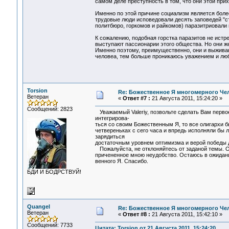
самом деле преступность в том, что они этой при
Именно по этой причине социализм является более
трудовые люди исповедовали десять заповедей "ст
политбюро, горкомов и райкомов) паразитриовали 
К сожалению, подобная горстка паразитов не истр
выступают пассионарии этого общества. Но они же
Именно поэтому, преимущественно, они и выживаю
человеа, тем больше проникаюсь уважением и люб
Torsion
Re: Божественное Я многомерного Че
Ветеран
«
Ответ #7 :
21 Августа 2011, 15:24:20 »
Сообщений: 2823
Уважаемый Valeriy, позвольте сделать Вам перво
интегрирова-
ться со своим Божественным Я, то все олигархи б
четвереньках с сего часа и впредь исполняли бы 
зарядиться
достаточным уровнем оптимизма и верой победы д
Пожалуйста, не отклоняйтесь от заданой темы. Он
причененное мною неудобство. Остаюсь в ожидан
венного Я. Спасибо.
БДИ И БОДРСТВУЙ!
Quangel
Re: Божественное Я многомерного Че
Ветеран
«
Ответ #8 :
21 Августа 2011, 15:42:10 »
Сообщений: 7733
Цитата: Torsion от 21 Августа 2011, 15:24:20