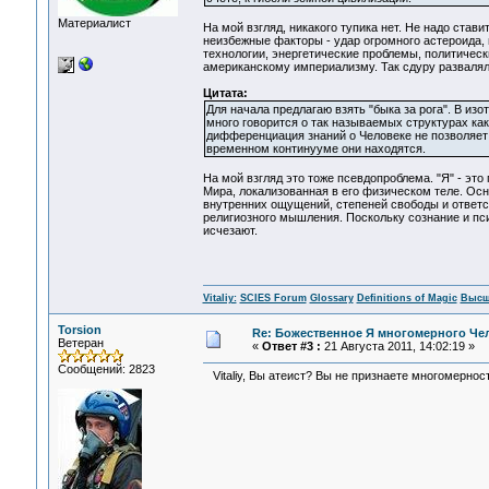
Материалист
На мой взгляд, никакого тупика нет. Не надо став
неизбежные факторы - удар огромного астероида, в
технологии, энергетические проблемы, политически
американскому империализму. Так сдуру разваляли
Цитата:
Для начала предлагаю взять "быка за рога". В и
много говорится о так называемых структурах как
дифференциация знаний о Человеке не позволяет 
временном континууме они находятся.
На мой взгляд это тоже псевдопроблема. "Я" - это
Мира, локализованная в его физическом теле. Осн
внутренних ощущений, степеней свободы и ответст
религиозного мышления. Поскольку сознание и пси
исчезают.
Vitaliy:
SCIES Forum
Glossary
Definitions of Magic
Высш
Torsion
Re: Божественное Я многомерного Че
Ветеран
«
Ответ #3 :
21 Августа 2011, 14:02:19 »
Сообщений: 2823
Vitaliy, Вы атеист? Вы не признаете многомернос