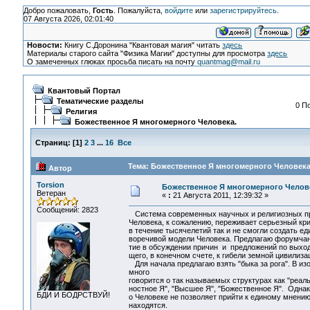
Добро пожаловать,
Гость
. Пожалуйста,
войдите
или
зарегистрируйтесь
.
07 Августа 2026, 02:01:40
Новости:
Книгу С.Доронина "Квантовая магия" читать
здесь
Материалы старого сайта "Физика Магии" доступны для просмотра
здесь
О замеченных глюках просьба писать на почту
quantmag@mail.ru
Квантовый Портал
Тематические разделы
0 П
Религия
Божественное Я многомерного Человека.
Страниц:
[
1
]
2
3
...
16
Все
Тема: Божественное Я многомерного Человека.
Автор
Torsion
Божественное Я многомерного Челов
Ветеран
«
:
21 Августа 2011, 12:39:32 »
Сообщений: 2823
Система современных научных и религиозных пр
Человека, к сожалению, переживает серьезный кр
в течение тысячелетий так и не смогли создать ед
воречивой модели Человека. Предлагаю форумчан
тие в обсуждении причин и предложений по выходу
щего, в конечном счете, к гибели земной цивилиза
Для начала предлагаю взять "быка за рога". В и
много
говорится о так называемых структурах как "реаль
ностное Я", "Высшее Я", "Божественное Я". Одна
БДИ И БОДРСТВУЙ!
о Человеке не позволяет прийти к единому мнени
находятся.