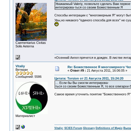
Уважаемый Valeriy, позвольте сделать Вам перво
интегрирова-ться со своим Божественным Я
Способы интеграции с "многомерным Я" могут быт
Увы,но никакого "единого способа для всех" не су
Сaementarius Civitas
Solis Aeterna
«Осенний Ангел прячется в дождях. В листве янтарн
Vitaliy
Re: Божественное Я многомерного Че
Ветеран
«
Ответ #9 :
21 Августа 2011, 16:06:05 »
Сообщений: 5586
Цитата: Torsion от 21 Августа 2011, 15:24:20
… Если бы Вы смогли интегрирова-
ться со своим Божественным Я, то все олигархи
Самое время уточнить понятие "Божественного Я"
Материалист
Vitaliy:
SCIES Forum
Glossary
Definitions of Magic
Высш