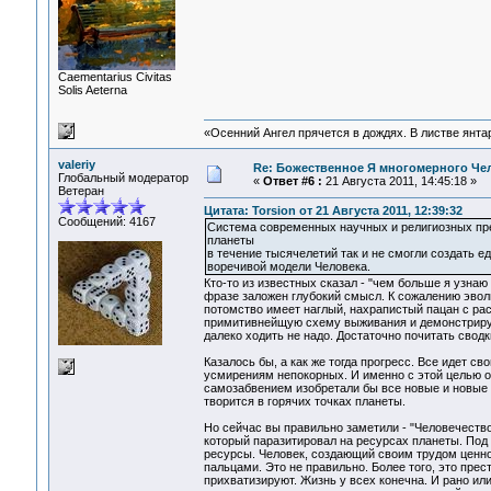
Сaementarius Civitas
Solis Aeterna
«Осенний Ангел прячется в дождях. В листве янтарн
valeriy
Re: Божественное Я многомерного Че
Глобальный модератор
«
Ответ #6 :
21 Августа 2011, 14:45:18 »
Ветеран
Цитата: Torsion от 21 Августа 2011, 12:39:32
Сообщений: 4167
Система современных научных и религиозных пре
планеты
в течение тысячелетий так и не смогли создать ед
воречивой модели Человека.
Кто-то из известных сказал - "чем больше я узна
фразе заложен глубокий смысл. К сожалению эвол
потомство имеет наглый, нахрапистый пацан с ра
примитивнейщую схему выживания и демонстрируе
далеко ходить не надо. Достаточно почитать сводк
Казалось бы, а как же тогда прогресс. Все идет 
усмирениям непокорных. И именно с этой целью он
самозабвением изобретали бы все новые и новые с
творится в горячих точках планеты.
Но сейчас вы правильно заметили - "Человечество
который паразитировал на ресурсах планеты. Под
ресурсы. Человек, создающий своим трудом ценно
пальцами. Это не правильно. Более того, это пре
прихватизируют. Жизнь у всех конечна. И рано ил