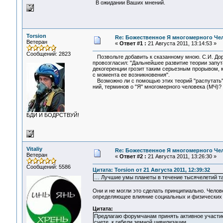
В ожидании Ваших мнений.
Torsion
Re: Божественное Я многомерного Че
Ветеран
«
Ответ #1 :
21 Августа 2011, 13:14:53 »
Сообщений: 2823
Позвольте добавить к сказанному мною. С.И. Дор
провозгласил: "Дальнейшее развитие теории запут
декогеренции грозит таким серьезным прорывом, 
с момента ее возникновения".
Возможно ли с помощью этих теорий "распутать"
ний, терминов о "Я" многомерного человека (МЧ)?
БДИ И БОДРСТВУЙ!
Vitaliy
Re: Божественное Я многомерного Че
Ветеран
«
Ответ #2 :
21 Августа 2011, 13:26:30 »
Сообщений: 5586
Цитата: Torsion от 21 Августа 2011, 12:39:32
… Лучшие умы планеты в течение тысячелетий так
Они и не могли это сделать принципиально. Чело
определяющее влияние социальных и физических у
Цитата:
Предлагаю форумчанам принять активное участие 
счете, к гибели земной цивилизации.