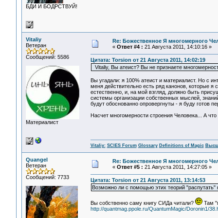
БДИ И БОДРСТВУЙ!
Vitaliy
Re: Божественное Я многомерного Че
Ветеран
«
Ответ #4 :
21 Августа 2011, 14:10:16 »
Сообщений: 5586
Цитата: Torsion от 21 Августа 2011, 14:02:19
Vitaliy, Вы атеист? Вы не признаете многомернос
Вы угадали: я 100% атеист и материалист. Но с и
меня действительно есть ряд канонов, которые я 
естественно, и, на мой взгляд, должно быть присущ
системы организации собственных мыслей, знаний 
будут обоснованно опровергнуты - я буду готов пе
Насчет многомерности строения Человека... А что
Материалист
Vitaliy:
SCIES Forum
Glossary
Definitions of Magic
Высш
Quangel
Re: Божественное Я многомерного Че
Ветеран
«
Ответ #5 :
21 Августа 2011, 14:27:05 »
Сообщений: 7733
Цитата: Torsion от 21 Августа 2011, 13:14:53
Возможно ли с помощью этих теорий "распутать" 
Вы собственно саму книгу СИДа читали?
Там "
http://quantmag.ppole.ru/QuantumMagic/Doronin1/38.