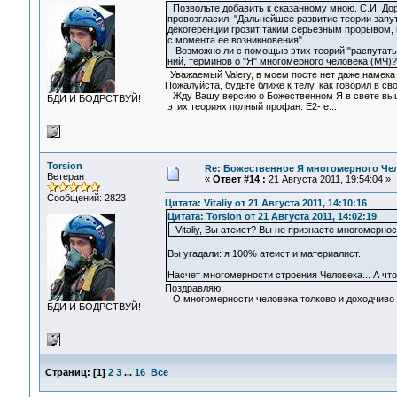
Позвольте добавить к сказанному мною. С.И. Дор
провозгласил: "Дальнейшее развитие теории запу
декогеренции грозит таким серьезным прорывом, 
с момента ее возникновения".
Возможно ли с помощью этих теорий "распутать
ний, терминов о "Я" многомерного человека (МЧ)?
Уважаемый Valery, в моем посте нет даже намека
Пожалуйста, будьте ближе к телу, как говорил в св
Жду Вашу версию о Божественном Я в свете выш
БДИ И БОДРСТВУЙ!
этих теориях полный профан. Е2- е...
Torsion
Re: Божественное Я многомерного Че
Ветеран
«
Ответ #14 :
21 Августа 2011, 19:54:04 »
Сообщений: 2823
Цитата: Vitaliy от 21 Августа 2011, 14:10:16
Цитата: Torsion от 21 Августа 2011, 14:02:19
Vitaliy, Вы атеист? Вы не признаете многомерно
Вы угадали: я 100% атеист и материалист.
Насчет многомерности строения Человека... А чт
Поздравляю.
О многомерности человека толково и доходчиво о
БДИ И БОДРСТВУЙ!
Страниц:
[
1
]
2
3
...
16
Все