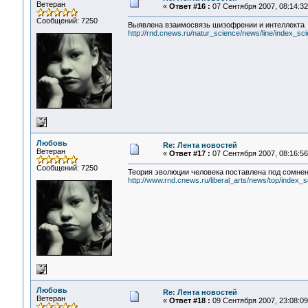
Ветеран
«
Ответ #16 :
07 Сентября 2007, 08:14:32
Сообщений: 7250
Выявлена взаимосвязь шизофрении и интеллекта
http://rnd.cnews.ru/natur_science/news/line/index_s
Любовь
Re: Лента новостей
Ветеран
«
Ответ #17 :
07 Сентября 2007, 08:16:56
Сообщений: 7250
Теория эволюции человека поставлена под сомне
http://www.rnd.cnews.ru/liberal_arts/news/top/index
Любовь
Re: Лента новостей
Ветеран
«
Ответ #18 :
09 Сентября 2007, 23:08:09