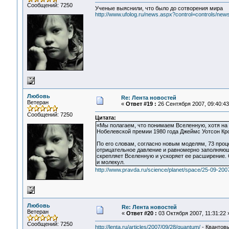
Сообщений: 7250
Ученые выяснили, что было до сотворения мира
http://www.ufolog.ru/news.aspx?control=controls/ne
Любовь
Re: Лента новостей
Ветеран
«
Ответ #19 :
26 Сентября 2007, 09:40:43
Сообщений: 7250
Цитата:
«Мы полагаем, что понимаем Вселенную, хотя на 
Нобелевской премии 1980 года Джеймс Уотсон Кр
По его словам, согласно новым моделям, 73 проц
отрицательное давление и равномерно заполняющ
скрепляет Вселенную и ускоряет ее расширение.
и молекул.
http://www.pravda.ru/science/planet/space/25-09-20
Любовь
Re: Лента новостей
Ветеран
«
Ответ #20 :
03 Октября 2007, 11:31:22 
Сообщений: 7250
http://lenta.ru/articles/2007/09/28/quantum/
- Квантов