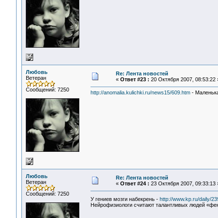
Любовь
Re: Лента новостей
Ветеран
«
Ответ #23 :
20 Октября 2007, 08:53:22 
Сообщений: 7250
http://anomalia.kulichki.ru/news15/609.htm
- Маленька
Любовь
Re: Лента новостей
Ветеран
«
Ответ #24 :
23 Октября 2007, 09:33:13 
Сообщений: 7250
У гениев мозги набекрень -
http://www.kp.ru/daily/2
Нейрофизиологи считают талантливых людей «ф