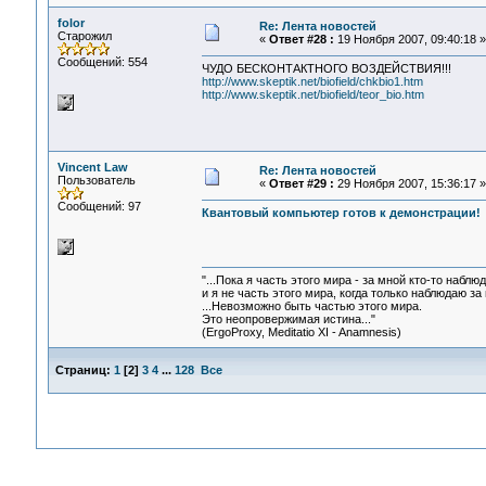
folor
Re: Лента новостей
Старожил
«
Ответ #28 :
19 Ноября 2007, 09:40:18 »
Сообщений: 554
ЧУДО БЕСКОНТАКТНОГО ВОЗДЕЙСТВИЯ!!!
http://www.skeptik.net/biofield/chkbio1.htm
http://www.skeptik.net/biofield/teor_bio.htm
Vincent Law
Re: Лента новостей
Пользователь
«
Ответ #29 :
29 Ноября 2007, 15:36:17 »
Сообщений: 97
Квантовый компьютер готов к демонстрации!
"...Пока я часть этого мира - за мной кто-то наблюд
и я не часть этого мира, когда только наблюдаю за 
...Невозможно быть частью этого мира.
Это неопровержимая истина..."
(ErgoProxy, Meditatio XI - Anamnesis)
Страниц:
1
[
2
]
3
4
...
128
Все