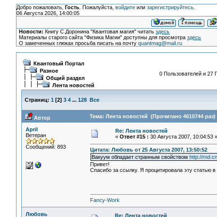
Добро пожаловать,
Гость
. Пожалуйста,
войдите
или
зарегистрируйтесь
.
06 Августа 2026, 14:00:05
Новости:
Книгу С.Доронина "Квантовая магия" читать
здесь
Материалы старого сайта "Физика Магии" доступны для просмотра
здесь
О замеченных глюках просьба писать на почту
quantmag@mail.ru
Квантовый Портал
Разное
0 Пользователей и 27 Г
Общий раздел
Лента новостей
Страниц:
1
[
2
]
3
4
...
128
Все
Тема: Лента новостей (Прочитано 4610744 раз)
Автор
April
Re: Лента новостей
Ветеран
«
Ответ #15 :
30 Августа 2007, 10:04:53 
Сообщений: 893
Цитата: Любовь от 25 Августа 2007, 13:50:52
Вакуум обладает странным свойством
http://rnd.
Привет!
Спасибо за ссылку. Я процитировала эту статью в
Fancy-Work
Любовь
Re: Лента новостей