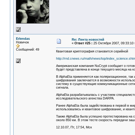
Erlendas
Re: Лента новостей
Новичок
«
Ответ #25 :
25 Октября 2007, 09:33:10 
Сообщений: 49
Квантовая криптография становится серийной
http://rnd.cnews.ru/math/news/top/index_science.sh
Американская компания NuCrypt сообщает о готов
будет представлена в конце текущего месяца на к
В AlphaEta применяется как поляризационное, так 
шифрования заключается в возможности использов
систему в существующие коммуникационные сети.
сигнала.
AlphaEta разрабатывалась с участием специалисто
исследовательского агенства DARPA.
Ранее AlphaEta была задействована в первой в м
использовались и квантовое шифрование, и кван
Также AlphaEta была успешно протестирована на
около 850 км. В этом тесте скорость передачи за
12.10.07, Пт, 17:54, Мск