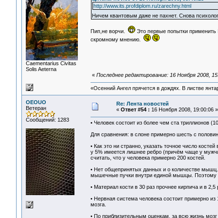
http://www.its.profdiplom.ru/zarechny.html
Ничем квантовым даже не пахнет. Снова психолог
Пип,не ворчи.
Это первые попытки применить К
скромному мнению.
Сaementarius Civitas
Solis Aeterna
«
Последнее редактирование: 16 Ноября 2008, 15
«Осенний Ангел прячется в дождях. В листве янтарн
OEOUO
Re: Лента новостей
Ветеран
«
Ответ #54 :
16 Ноября 2008, 19:00:06 »
Сообщений: 1283
• Человек состоит из более чем ста триллионов (10
Для сравнения: в слоне примерно шесть с половино
• Как это ни странно, указать точное число косте
у 5% имеется лишнее ребро (причём чаще у мужчи
считать, что у человека примерно 200 костей.
• Нет общепринятых данных и о количестве мышц.
мышечные пучки внутри единой мышцы. Поэтому ре
• Материал кости в 30 раз прочнее кирпича и в 2,5
• Нервная система человека состоит примерно из
мозга.
• По приблизительным оценкам, за всю жизнь мозг