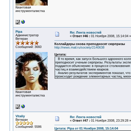
Квантовая
инструменталистка
Pipa
Re: Лента новостей
Администратор
«
Ответ #46 :
01 Ноября 2008, 15:14:04 »
Ветеран
Коллайдеры снова преподносят сюрпризы
Сообщений: 3660
http://news.mail.ru/society/2140638
Цитата:
В то время, как запуск Большого адронного колл
преподносит ученым сюрпризы. Результаты экспе
поддается объяснению: в процессе столкновения
частиц и взаимодействием кварков.
Анализ результатов экспериментов показал, что 
происходит рождение элементарных частиц, мюоно
Квантовая
инструменталистка
Vitaliy
Re: Лента новостей
Ветеран
«
Ответ #47 :
01 Ноября 2008, 23:29:28 »
Сообщений: 5586
Цитата: Pipa от 01 Ноября 2008, 15:14:04