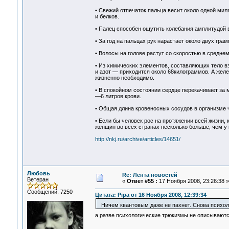
• Свежий отпечаток пальца весит около одной мил
и белков.
• Палец способен ощутить колебания амплитудой 
• За год на пальцах рук нарастает около двух грам
• Волосы на голове растут со скоростью в среднем
• Из химических элементов, составляющих тело вз
и азот — приходится около 68килограммов. А желез
жизненно необходимо.
• В спокойном состоянии сердце перекачивает за м
—6 литров крови.
• Общая длина кровеносных сосудов в организме 
• Если бы человек рос на протяжении всей жизни,
женщин во всех странах несколько больше, чем у
http://nkj.ru/archive/articles/14651/
Любовь
Re: Лента новостей
Ветеран
«
Ответ #55 :
17 Ноября 2008, 23:26:38 »
Сообщений: 7250
Цитата: Pipa от 16 Ноября 2008, 12:39:34
Ничем квантовым даже не пахнет. Снова психоло
а разве психологические трюкизмы не описываются