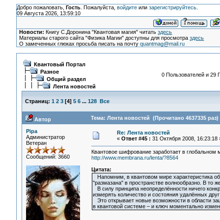
Добро пожаловать,
Гость
. Пожалуйста,
войдите
или
зарегистрируйтесь
.
09 Августа 2026, 13:59:10
Новости:
Книгу С.Доронина "Квантовая магия" читать
здесь
Материалы старого сайта "Физика Магии" доступны для просмотра
здесь
О замеченных глюках просьба писать на почту
quantmag@mail.ru
Квантовый Портал
Разное
0 Пользователей и 29 Г
Общий раздел
Лента новостей
Страниц:
1
2
3
[
4
]
5
6
...
128
Все
Тема: Лента новостей (Прочитано 4637335 раз)
Автор
Pipa
Re: Лента новостей
Администратор
«
Ответ #45 :
31 Октября 2008, 16:23:18 
Ветеран
Квантовое шифрование заработает в глобальном 
Сообщений: 3660
http://www.membrana.ru/lenta/?8564
Цитата:
Напомним, в квантовом мире характеристика объе
"размазана" в пространстве волнообразно. В то
В силу принципа неопределённости ничего конкре
измерять количество и состояния удалённых друг 
Это открывает новые возможности в области за
в квантовой системе – и ключ моментально измен