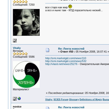
Сообщений: 7250
все старо как мир
а воз и ныне там - КПД поразительно низкий...
Vitaliy
Re: Лента новостей
Ветеран
«
Ответ #50 :
05 Ноября 2008, 16:07:41 »
Сообщений: 5586
http://smi.marketgid.com/news/110
http://smi.marketgid.com/news/532
http://vlasti.net/news/25276
- Омерзительная Америк
Материалист
«
Последнее редактирование: 05 Ноября 2008, 16:5
Vitaliy:
SCIES Forum
Glossary
Definitions of Magic
Высш
novice
Re: Лента новостей