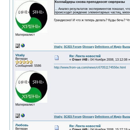
Коллайдеры снова преподносят сюрпризы
... Анализ результатов экспериментов показал, ч
происходит рождение элементарных частиц, мюоно
Грандиозно! И что ж теперь делать? Куды бечь? Ч
Материалист
Vitaliy:
SCIES Forum
Glossary
Definitions of Magic
Высш
Vitaliy
Re: Лента новостей
Ветеран
«
Ответ #48 :
04 Ноября 2008, 13:12:08 »
Сообщений: 5586
http://www.from-ua.com/news/c67051174556e.html
Материалист
Vitaliy:
SCIES Forum
Glossary
Definitions of Magic
Высш
Любовь
Re: Лента новостей
Ветеран
«
Ответ #49 :
04 Ноября 2008, 15:27:19 »