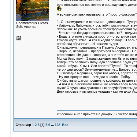
ее в нелокальное состояние и последующую деко
А всякие скептики называют это "просто фокусом"
"...Он зажмурился и вспомнил - динозавров, Тунг
Сaementarius Civitas
- Лайонелл, Лайонелл, кто ж тебя просил нырять ту
Solis Aeterna
Чтобы как-то убить время он трансформировал ру
- Что ж я так бездарно присасываюсь-то? - подумал
- Вода, это тоже слишком просто! - отругал он сам
тяжело идет! Эхма.. А как я ходил по воде! Я весь 
ногой лед образовать. И никаких чудес.
Он вздохнул, превратился в Памелу Андерсен, мед
- Хороша, чертовка. - превратился он обратно.- Н
офигевшие. Им даешь энергию, а они тебя ею же и
Молод был, горяч. Заради женщин мог бы и оставить
теперь это величие? Клоунада сплошная. Чудо уст
какой-нибудь. Хыыы. Или просто "Путин".. То-то оф
чего я дергаюсь? Величие-шмеличие... Баловство э
Он загладил морщины, зарастил жабры, спрятал тре
- Ну вот вроде и все. - оглядел он себя - Пойду.
Он быстрым шагом прошел по коридору, вышел в ц
- А вот и я, о всемилостивейшие кебаб-сараи моег
фукс! О чудо, мои драгоценные полуфабрикаты дл
Дети смялись и пытались угадать - как же дядя Ак
«Осенний Ангел прячется в дождях. В листве янтарн
Страниц:
1
2
3
[
4
]
5
6
...
128
Все