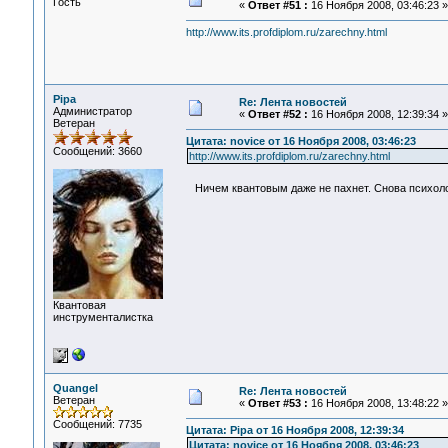
Гость
«
Ответ #51 :
16 Ноября 2008, 03:46:23 »
http://www.its.profdiplom.ru/zarechny.html
Pipa
Re: Лента новостей
Администратор
«
Ответ #52 :
16 Ноября 2008, 12:39:34 »
Ветеран
Цитата: novice от 16 Ноября 2008, 03:46:23
Сообщений: 3660
http://www.its.profdiplom.ru/zarechny.html
Ничем квантовым даже не пахнет. Снова психоло
Квантовая
инструменталистка
Quangel
Re: Лента новостей
Ветеран
«
Ответ #53 :
16 Ноября 2008, 13:48:22 »
Сообщений: 7735
Цитата: Pipa от 16 Ноября 2008, 12:39:34
Цитата: novice от 16 Ноября 2008, 03:46:23