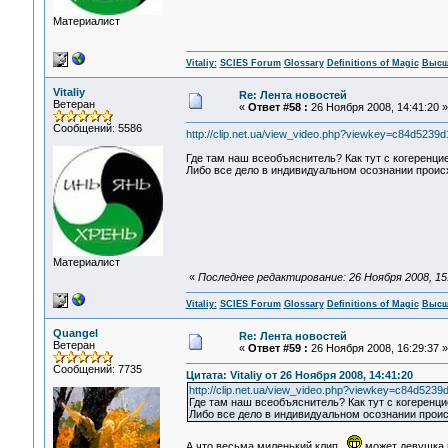
Материалист
Vitaliy:
SCIES Forum
Glossary
Definitions of Magic
Высш
Vitaliy
Re: Лента новостей
Ветеран
«
Ответ #58 :
26 Ноября 2008, 14:41:20 »
Сообщений: 5586
http://clip.net.ua/view_video.php?viewkey=c84d52
Где там наш всеобъяснитель? Как тут с когеренци
Либо все дело в индивидуальном осознании происх
Материалист
«
Последнее редактирование: 26 Ноября 2008, 15:1
Vitaliy:
SCIES Forum
Glossary
Definitions of Magic
Высш
Quangel
Re: Лента новостей
Ветеран
«
Ответ #59 :
26 Ноября 2008, 16:29:37 »
Сообщений: 7735
Цитата: Vitaliy от 26 Ноября 2008, 14:41:20
http://clip.net.ua/view_video.php?viewkey=c84d5
Где там наш всеобъяснитель? Как тут с когеренц
Либо все дело в индивидуальном осознании проис
А что,весьма миленький клип,
может девушка в