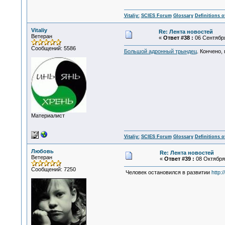
Vitaliy:
SCIES Forum
Glossary
Definitions o
Vitaliy
Re: Лента новостей
Ветеран
«
Ответ #38 :
06 Сентября
Сообщений: 5586
Большой адронный трындец
. Кончено,
Материалист
Vitaliy:
SCIES Forum
Glossary
Definitions o
Любовь
Re: Лента новостей
Ветеран
«
Ответ #39 :
08 Октября 
Сообщений: 7250
Человек остановился в развитии
http: