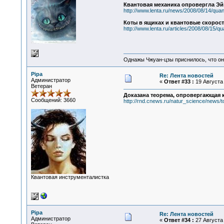
Квантовая механика опровергла Э
http://www.lenta.ru/news/2008/08/14/qua
Коты в ящиках и квантовые скорос
http://www.lenta.ru/articles/2008/08/15/q
Однажы Чжуан-цзы приснилось, что он
Pipa
Re: Лента новостей
Администратор
«
Ответ #33 :
19 Августа 
Ветеран
Доказана теорема, опровергающая 
Сообщений: 3660
http://rnd.cnews.ru/natur_science/news/
Квантовая инструменталистка
Pipa
Re: Лента новостей
Администратор
«
Ответ #34 :
27 Августа 