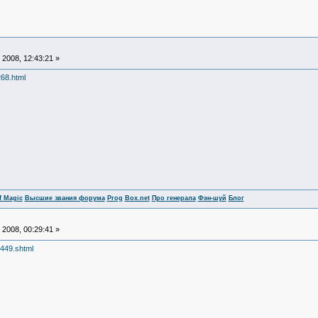
2008, 12:43:21 »
68.html
f Magic
Высшие звания форума
Prog
Box.net
Про генерала
Фэн-шуй
Блог
2008, 00:29:41 »
6449.shtml