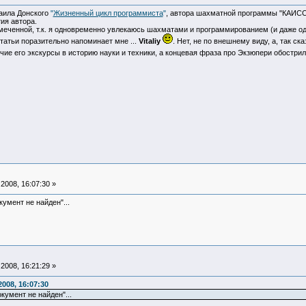
аила Донского
"
Жизненный цикл программиста
"
, автора шахматной программы "КАИСС
ия автора.
еченной, т.к. я одновременно увлекаюсь шахматами и программированием (и даже 
статьи поразительно напоминает мне ...
Vitaliy
. Нет, не по внешнему виду, а, так с
очие его экскурсы в историю науки и техники, а концевая фраза про Экзюпери обостр
2008, 16:07:30 »
умент не найден"...
2008, 16:21:29 »
008, 16:07:30
умент не найден"...