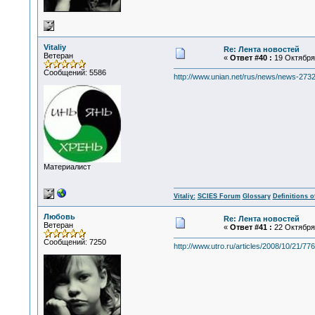
Vitaliy
Re: Лента новостей
Ветеран
«
Ответ #40 :
19 Октября 
Сообщений: 5586
http://www.unian.net/rus/news/news-2732
Материалист
Vitaliy:
SCIES Forum
Glossary
Definitions o
Любовь
Re: Лента новостей
Ветеран
«
Ответ #41 :
22 Октября 
Сообщений: 7250
http://www.utro.ru/articles/2008/10/21/77