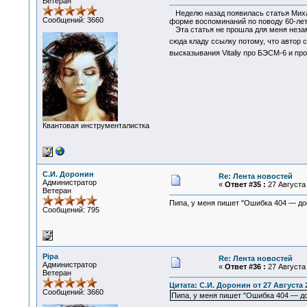
Ветеран
Неделю назад появилась статья Мих
Сообщений: 3660
форме воспоминаний по поводу 60-лет
Эта статья не прошла для меня незам
сюда кладу ссылку потому, что автор 
высказывания Vitaliy про БЭСМ-6 и пр
Квантовая инструменталистка
С.И. Доронин
Re: Лента новостей
Администратор
«
Ответ #35 :
27 Августа 
Ветеран
Пипа, у меня пишет "Ошибка 404 — док
Сообщений: 795
Pipa
Re: Лента новостей
Администратор
«
Ответ #36 :
27 Августа 
Ветеран
Цитата: С.И. Доронин от 27 Августа 2
Сообщений: 3660
Пипа, у меня пишет "Ошибка 404 — док