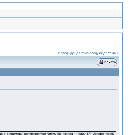
« предыдущая тема
следующая тема »
, к примеру, соответствует числу 60, октава – числу 12). Аккорд, таким