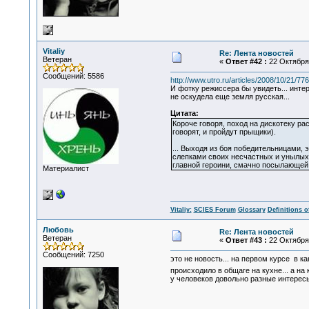
Vitaliy
Re: Лента новостей
Ветеран
«
Ответ #42 :
22 Октября 
Сообщений: 5586
http://www.utro.ru/articles/2008/10/21/77
И фотку режиссера бы увидеть... интер
не оскудела еще земля русская...
Цитата:
Короче говоря, поход на дискотеку ра
говорят, и пройдут прыщики).
... Выходя из боя победительницами,
слепками своих несчастных и унылых 
главной героини, смачно посылающей 
Материалист
Vitaliy:
SCIES Forum
Glossary
Definitions o
Любовь
Re: Лента новостей
Ветеран
«
Ответ #43 :
22 Октября 
Сообщений: 7250
это не новость... на первом курсе в 
происходило в общаге на кухне... а на
у человеков довольно разные интересы 