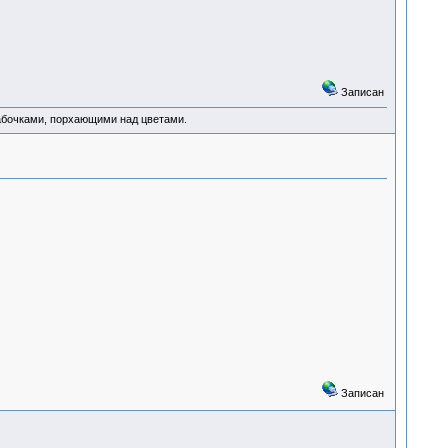
Записан
абочками, порхающими над цветами.
Записан