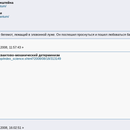
йнштейна
ntum/
ти
uantum/
 бегемот, лежащий в зловонной луже. Он поспешил проснуться и пошел любоваться б
2008, 11:57:43 »
квантово-механический детерминизм
top/index_science.shtml?2008/08/18/313149
2008, 16:02:51 »