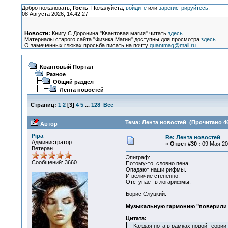
Добро пожаловать,
Гость
. Пожалуйста,
войдите
или
зарегистрируйтесь
.
08 Августа 2026, 14:42:27
Новости:
Книгу С.Доронина "Квантовая магия" читать
здесь
Материалы старого сайта "Физика Магии" доступны для просмотра
здесь
О замеченных глюках просьба писать на почту
quantmag@mail.ru
Квантовый Портал
Разное
Общий раздел
Лента новостей
Страниц:
1
2
[
3
]
4
5
...
128
Все
Тема: Лента новостей (Прочитано 46
Автор
Pipa
Re: Лента новостей
Администратор
«
Ответ #30 :
09 Мая 200
Ветеран
Эпиграф:
Сообщений: 3660
Потому-то, словно пена.
Опадают наши рифмы.
И величие степенно.
Отступает в логарифмы.
Борис Слуцкий.
Музыкальную гармонию "поверили 
Цитата:
Каждая нота в рамках новой теории пр