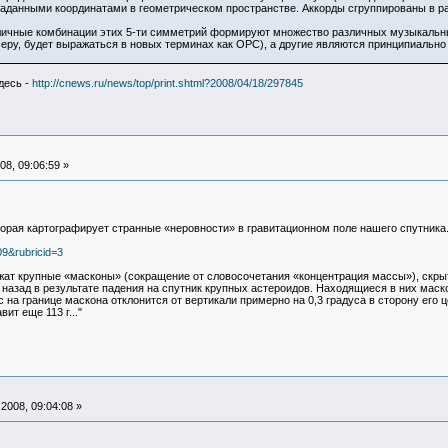
 заданными координатами в геометрическом пространстве. Аккорды сгруппированы в 
ичные комбинации этих 5-ти симметрий формируют множество различных музыкальных
меру, будет выражаться в новых терминах как OPC), а другие являются принципиальн
десь -
http://cnews.ru/news/top/print.shtml?2008/04/18/297845
8, 09:06:59 »
торая картографирует странные «неровности» в гравитационном поле нашего спутника
09&rubricid=3
лужат крупные «масконы» (сокращение от словосочетания «концентрация массы»), скр
назад в результате падения на спутник крупных астероидов. Находящиеся в них ма
на границе маскона отклонится от вертикали примерно на 0,3 градуса в сторону его ц
ит еще 113 г..."
2008, 09:04:08 »