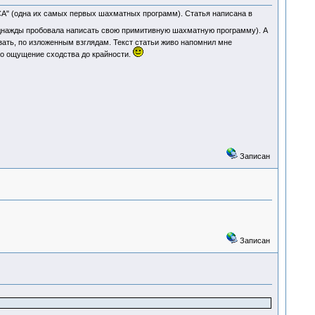
А" (одна их самых первых шахматных программ). Статья написана в
однажды пробовала написать свою примитивную шахматную программу). А
казать, по изложенным взглядам. Текст статьи живо напомнил мне
ило ощущение сходства до крайности.
Записан
Записан