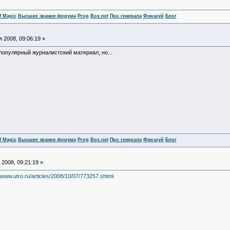
f Magic
Высшие звания форума
Prog
Box.net
Про генерала
Фэн-шуй
Блог
 2008, 09:06:19 »
 популярный журналистский материал, но...
f Magic
Высшие звания форума
Prog
Box.net
Про генерала
Фэн-шуй
Блог
2008, 09:21:19 »
//www.utro.ru/articles/2008/10/07/773257.shtml