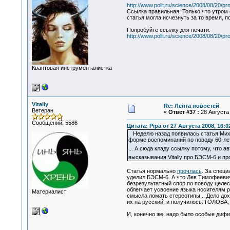
http://www.polit.ru/science/2008/08/20/pr
Ссылка правильная. Только что утром с
статья могла исчезнуть за то время, по
Попробуйте ссылку для печати:
http://www.polit.ru/science/2008/08/20/pr
Квантовая инструменталистка
Vitaliy
Re: Лента новостей
Ветеран
«
Ответ #37 :
28 Августа 
Сообщений: 5586
Цитата: Pipa от 27 Августа 2008, 16:0
Неделю назад появилась статья Мих
форме воспоминаний по поводу 60-лет
... А сюда кладу ссылку потому, что а
высказывания Vitaliy про БЭСМ-6 и пр
Статья нормально
прочлась
. За специ
уделил БЭСМ-6. А что Лев Тимофеевич 
безрезультатный спор по поводу целес
облегчает усвоение языка носителям р
Материалист
смысла ломать стереотипы... Дело дох
их на русский, и получилось: ГОЛОВА
И, конечно же, надо было особые дифир