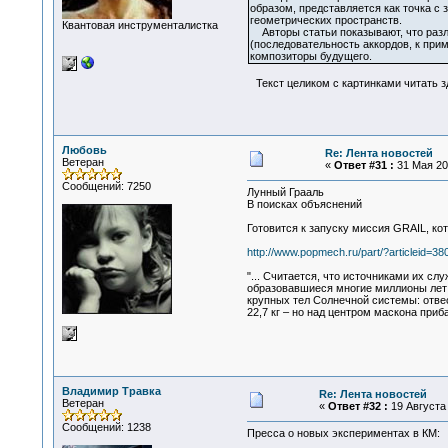
образом, представляется как точка с
геометрических пространств.
Квантовая инструменталистка
Авторы статьи показывают, что разл
(последовательность аккордов, к при
композиторы будущего.
Текст целиком с картинками читать з
Любовь
Re: Лента новостей
Ветеран
«
Ответ #31 :
31 Мая 200
Сообщений: 7250
Лунный Грааль
В поисках объяснений
Готовится к запуску миссия GRAIL, ко
http://www.popmech.ru/part/?articleid=38
"... Считается, что источниками их с
образовавшиеся многие миллионы лет 
крупных тел Солнечной системы: отвес 
22,7 кг – но над центром маскона прибав
Владимир Травка
Re: Лента новостей
Ветеран
«
Ответ #32 :
19 Августа 
Сообщений: 1238
Пресса о новых экспериментах в КМ: