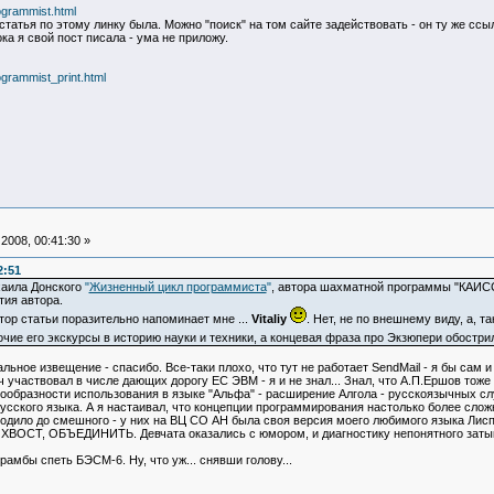
ogrammist.html
татья по этому линку была. Можно "поиск" на том сайте задействовать - он ту же ссыл
ка я свой пост писала - ума не приложу.
ogrammist_print.html
2008, 00:41:30 »
2:51
аила Донского
"
Жизненный цикл программиста
"
, автора шахматной программы "КАИСС
ия автора.
втор статьи поразительно напоминает мне ...
Vitaliy
. Нет, не по внешнему виду, а, 
очие его экскурсы в историю науки и техники, а концевая фраза про Экзюпери обостр
альное извещение - спасибо. Все-таки плохо, что тут не работает SendMail - я бы сам и
участвовал в числе дающих дорогу ЕС ЭВМ - я и не знал... Знал, что А.П.Ершов тоже 
ообразности использования в языке "Альфа" - расширение Алгола - русскоязычных служ
усского языка. А я настаивал, что концепции программирования настолько более сло
одило до смешного - у них на ВЦ СО АН была своя версия моего любимого языка Лисп..
, ХВОСТ, ОБЪЕДИНИТЬ. Девчата оказались с юмором, и диагностику непонятного затык
амбы спеть БЭСМ-6. Ну, что уж... снявши голову...