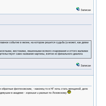
Записан
лавное событие в жизни, на котором решится судьба (а может, как девки
езмозглыми, жестокими, лишенными всякого очарования и оттого жалкими
етельствует само название картины, взятое из финального диалога
Записан
и обратные физтеховским, - наконец-то в НГ ночь стать женщиной, дело
ы девушки в академе -
хорошие и разные
по Лозовскому