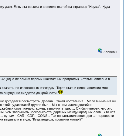
ку дает. Есть эта ссылка и в списке статей на странице "Наука". Куда
Записан
А" (одна их самых первых шахматных программ). Статья написана в
так сказать, по изложенным взглядам. Текст статьи живо напомнил мне
ило ощущение сходства до крайности.
 не догадался посмотреть. Дааааа... такая ностальгия... Мало внимания он
в этой чудаковатой группе был... Мы с ним имели долгий и
ебных слов: начало, конец, выполнить, цикл... Он был уверен, что это
жны, чем запомнить несколько стандартных международных слов - что нет
. ну там - CAR - CDR - CONS... Так он заставил своих девчат перевести
а выдавали в виде: "Куда ведешь, тропинка милая?"