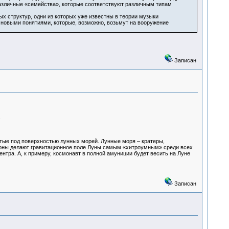
различные «семейства», которые соответствуют различным типам
 структур, одни из которых уже известны в теории музыки
о новыми понятиями, которые, возможно, возьмут на вооружение
Записан
.
ытые под поверхностью лунных морей. Лунные моря – кратеры,
сконы делают гравитационное поле Луны самым «хитроумным» среди всех
ентра. А, к примеру, космонавт в полной амуниции будет весить на Луне
Записан