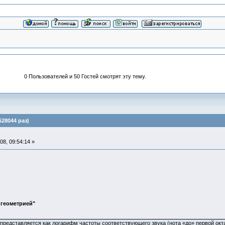
0 Пользователей и 50 Гостей смотрят эту тему.
28044 раз)
8, 09:54:14 »
геометрией"
едставляется как логарифм частоты соответствующего звука (нота «до» первой октавы