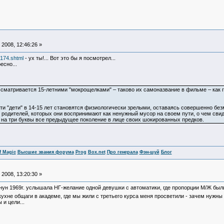
2008, 12:46:26 »
6174.shtml
- ух ты!... Вот это бы я посмотрел...
есно...
ссматривается 15-летними "мокрощелками" – таково их самоназвание в фильме – как г
 эти "дети" в 14-15 лет становятся физиологически зрелыми, оставаясь совершенно б
родителей, которых они воспринимают как ненужный мусор на своем пути, о чем свид
на три буквы все предыдущее поколение в лице своих шокированных предков.
f Magic
Высшие звания форума
Prog
Box.net
Про генерала
Фэн-шуй
Блог
2008, 13:20:30 »
канун 1969г. услышала НГ-желание одной девушки с автоматики, где пропорции М/Ж был
 кухне общаги в академе, где мы жили с третьего курса меня просветили - зачем нужн
и цели...