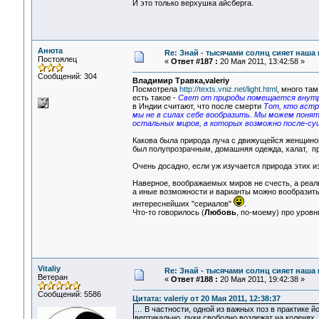
И это только верхушка айсберга.
Анюта
Re: Знай - тысячами солнц сияет наша 
Постоялец
«
Ответ #187 :
20 Мая 2011, 13:42:58 »
Сообщений: 304
Владимир Травка,valeriy
Посмотрела
http://texts.vniz.net/light.html
, много там
есть такое -
Свет от природы помещается внутри 
в Индии считают, что после смерти
Тот, кто встр
мы не в силах себе вообразить. Мы можем понять
остальных миров, в которых возможно после-су
Какова была природа луча с движущейся женщиной,
был полупрозрачным, домашняя одежда, халат, п
Очень досадно, если уж изучается природа этих и
Наверное, воображаемых миров не счесть, а реа
а иные возможности и варианты можно вообразить
интереснейших "сериалов"
.
Что-то говорилось (
Любовь
, по-моему) про уровни
Vitaliy
Re: Знай - тысячами солнц сияет наша 
Ветеран
«
Ответ #188 :
20 Мая 2011, 19:42:38 »
Сообщений: 5586
Цитата: valeriy от 20 Мая 2011, 12:38:37
… В частности, одной из важных поз в практике йо
вертикально, руки свободно возлежат на коленях,