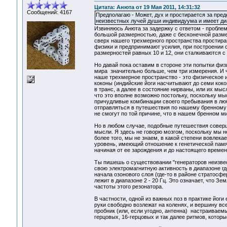
Цитата: Анюта от 19 Мая 2011, 14:31:32
Сообщений: 4167
Предполагаю - Может, дух и простирается за пред
неизвестных лучей души индивидуума и имеет диа
Извиняюсь Анюта за задержку с ответом - пробле
большой размерностью, даже с бесконечной разме
сверх нашего трехмерного пространства простира
физики и предпринимают усилия, при построении 
размерностей равных 10 и 12, они сталкиваются 
Но давай пока оставим в стороне эти попытки физи
мира значительно больше, чем три измерения. И ч
наше трехмерное пространство - это физическое 
коконы (индийские йоги насчитывают до семи коко
в транс, а далее в состояние нирваны, или их мы
что это вполне возможно постольку, поскольку м
причудливые комбинации своего пребывания в люб
отправляться в путешествия по нашему бренному 
не смогут по той причине, что в нашем бренном м
Но в любом случае, подобные путешествия совер
мысли. Я здесь не говорю мозгом, поскольку мы не
более того, мы не знаем, в какой степени вовлек
уровень, имеющий отношение к генетической памя
начиная от ее зарождения и до настоящего времен
Ты пишешь о существовании "генераторов неизвест
свою электромагнитную активность в диапазоне гд
начала озонового слоя (где-то в районе стратосфе
лежит в диапазоне 2 - 20 Гц. Это означает, что З
частоты этого резонатора.
В частности, одной из важных поз в практике йоги
руки свободно возлежат на коленях, и вершину вс
пробник (или, если угодно, антенна) настраиваем
герцовых, 16-герцовых и так далее ритмов, кото