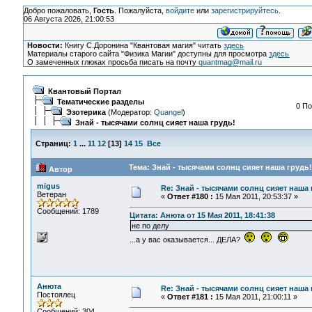
Добро пожаловать,
Гость
. Пожалуйста,
войдите
или
зарегистрируйтесь
.
06 Августа 2026, 21:00:53
Новости:
Книгу С.Доронина "Квантовая магия" читать
здесь
Материалы старого сайта "Физика Магии" доступны для просмотра
здесь
О замеченных глюках просьба писать на почту
quantmag@mail.ru
Квантовый Портал
Тематические разделы
0 По
Эзотерика
(Модератор:
Quangel
)
Знай - тысячами солнц сияет наша грудь!
Страниц:
1
...
11
12
[
13
]
14
15
Все
Тема: Знай - тысячами солнц сияет наша грудь!
Автор
migus
Re: Знай - тысячами солнц сияет наша 
Ветеран
«
Ответ #180 :
15 Мая 2011, 20:53:37 »
Сообщений: 1789
Цитата: Анюта от 15 Мая 2011, 18:41:38
не по делу
...а у вас оказывается... ДЕЛА?
Анюта
Re: Знай - тысячами солнц сияет наша 
Постоялец
«
Ответ #181 :
15 Мая 2011, 21:00:11 »
Сообщений: 304