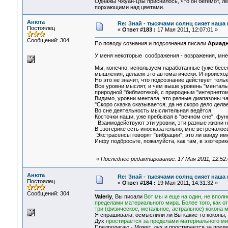
Однажы Чжуан-цзы приснилось, что он бегемот, л
порхающими над цветами.
Анюта
Re: Знай - тысячами солнц сияет наша 
Постоялец
«
Ответ #183 :
17 Мая 2011, 12:07:01 »
Сообщений: 304
По поводу сознания и подсознания писали
Ариад
У меня некоторые соображения - возражения, мне
Мы, конечно, используем наработанные (уже бесс
мышления, делаем это автоматически. И происходи
Но это не значит, что подсознание действует толь
Все уровни мыслят, и чем выше уровень "ментальн
природной "библиотекой, с природным "интернетом
Видимо, уровни ментала, это разные диапазоны ча
"Скоро сказка сказывается, да не скоро дело дела
Во сне деятельность мыслительная ведётся.
Косточки наши, уже пребывая в "вечном сне", фун
Взаимодействуют эти уровни, эти разные жизни н
В эзотерике есть иносказательно, мне встречалос
Экстрасенсы говорят "вибрации", это ли ввиду 
Инфу подбросьте, пожалуйста, как там, в эзотери
«
Последнее редактирование: 17 Мая 2011, 12:52
Анюта
Re: Знай - тысячами солнц сияет наша 
Постоялец
«
Ответ #184 :
19 Мая 2011, 14:31:32 »
Сообщений: 304
Valeriy
, Вы писали
Вот мы и еще на один, не вполн
пределами материального мира. Более того, как о
три (физическое, метальное, астральное) кокона
Я спрашивала, осмыслили ли Вы какие-то коконы, п
Дух
простирается за пределами материального м
Предполагаю - Может, дух и простирается за пред