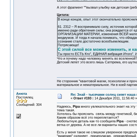
А этот фрагмент ""вызвал улыбку как детская (ре
Цитата:
В конце концов, опыт этот окончательно проясни
61. 2312 – Я воспринимало силу, источник которо
именно ради обретения силы; она рождается от ед
ОРГАНИЗАЦИИ МАТЕРИИ, изменения ВСЕЙ материи, 
медиумов. И тогда я начала понимать, что обладан
сознание стало достаточно всеобъемлющим.
Потрясающе!
С этой силой все можно изменить, и ка
Ты просто ЕСТЬ Кто”, ЕДИНАЯ вибрация Итого”. И
Что и почему надо человеку менять во вселенной
Детский лепет это всего лишь Сатпрема, его шутка н
Не сторонник "квантовой магии, психологии и проч
материальное и нематериальное. Ни в коей партии
Анюта
Re: Знай - тысячами солнц сияет наша 
Постоялец
«
Ответ #193 :
14 Декабря 2011, 11:56:40 »
Сообщений: 304
Надеюсь,
Pipa
много увлекательного знает на эту 
тема такая.
Хотелось бы прояснить связь между генетикой, 
Каким образом всё это переплетается?
Любопытную деталь как-то сообщила
Pipa
- снотво
ветка от дерева. А не все ли варианты наших сост
Есть у меня такое не слишком уверенное предполо
"видению" склоняет , предполагаю, определённый