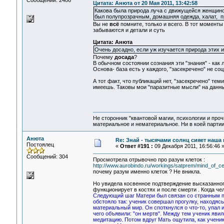
Сообщений: 2486
Цитата: Анюта от 20 Мая 2011, 13:42:58
Какова была природа луча с движущейся женщиной,
был полупрозрачным, домашняя одежда, халат, п
Вы не
всё
помните, только и всего. В тот моменты
забываются и детали и суть
Цитата: Анюта
Очень досадно, если уж изучается природа этих и
Почему
досада
?
В обычном состоянии сознания эти "знания" - как
Основа- база есть у каждого, "засекречено" не со
А тот факт, что публикаций нет, "засекречено" тем
имеешь. Таковы мои "паразитные мысли" на данн
Не сторонник "квантовой магии, психологии и проч
материальное и нематериальное. Ни в коей партии
Анюта
Re: Знай - тысячами солнц сияет наша 
Постоялец
«
Ответ #191 :
09 Декабря 2011, 16:56:46 
Сообщений: 304
Просмотрела отрывочно про разум клеток :
http://www.aurobindo.ru/workings/satprem/mind_of_ce
почему разум именно клеток ? Не вникла.
Но увидела косвенное подтверждение высказанного
функционирует в костях и после смерти . Когда чел
Следующий шаг Матери был связан со странным пе
обстояло так: ученик совершал прогулку, находяс
материальный мир. Он споткнулся о что-то, упал 
чего объявили: "он мертв". Между тем ученик яв
медитацию. Потом вдруг Мать ощутила, как ученика