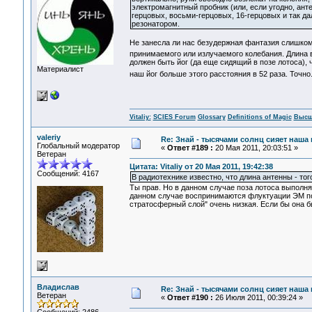
электромагнитный пробник (или, если угодно, ан
герцовых, восьми-герцовых, 16-герцовых и так 
резонатором.
Не занесла ли нас безудержная фантазия слишком 
принимаемого или излучаемого колебания. Длина во
должен быть йог (да еще сидящий в позе лотоса),
Материалист
наш йог больше этого расстояния в 52 раза. Точно.
Vitaliy:
SCIES Forum
Glossary
Definitions of Magic
Высш
valeriy
Re: Знай - тысячами солнц сияет наша 
Глобальный модератор
«
Ответ #189 :
20 Мая 2011, 20:03:51 »
Ветеран
Цитата: Vitaliy от 20 Мая 2011, 19:42:38
Сообщений: 4167
В радиотехнике известно, что длина антенны - то
Ты прав. Но в данном случае поза лотоса выполн
данном случае воспринимаются флуктуации ЭМ пол
стратосферный слой" очень низкая. Если бы она 
Владислав
Re: Знай - тысячами солнц сияет наша 
Ветеран
«
Ответ #190 :
26 Июля 2011, 00:39:24 »