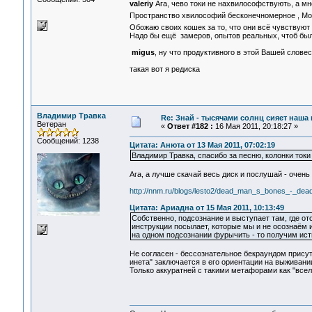
valeriy
Ага, чево токи не нахвилософствують, а мне
Пространство хвилософий бесконечномерное , Мо
Обожаю своих кошек за то, что они всё чувствуют и
Надо бы ещё замеров, опытов реальных, чтоб бы
migus
, ну что продуктивного в этой Вашей слове
такая вот я редиска
Владимир Травка
Re: Знай - тысячами солнц сияет наша 
Ветеран
«
Ответ #182 :
16 Мая 2011, 20:18:27 »
Сообщений: 1238
Цитата: Анюта от 13 Мая 2011, 07:02:19
Владимир Травка, спасибо за песню, колонки токи
Ага, а лучше скачай весь диск и послушай - очень 
http://nnm.ru/blogs/lesto2/dead_man_s_bones_-_d
Цитата: Ариадна от 15 Мая 2011, 10:13:49
Собственно, подсознание и выступает там, где от
инструкции посылает, которые мы и не осознаём и
на одном подсознании фурычить - то получим ист
Не согласен - бессознательное бекраундом присутс
инета" заключается в его ориентации на выживании 
Только аккуратней с такими метафорами как "всел