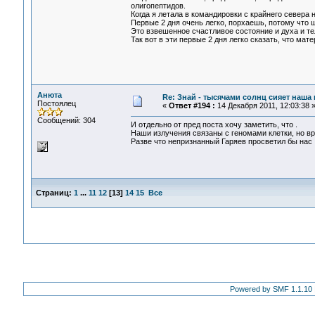
олигопептидов.
Когда я летала в командировки с крайнего севера 
Первые 2 дня очень легко, порхаешь, потому что 
Это взвешенное счастливое состояние и духа и т
Так вот в эти первые 2 дня легко сказать, что мат
Анюта
Re: Знай - тысячами солнц сияет наша 
Постоялец
«
Ответ #194 :
14 Декабря 2011, 12:03:38 
Сообщений: 304
И отдельно от пред поста хочу заметить, что .
Наши излучения связаны с геномами клетки, но вр
Разве что непризнанный Гаряев просветил бы нас ..
Страниц:
1
...
11
12
[
13
]
14
15
Все
Powered by SMF 1.1.10