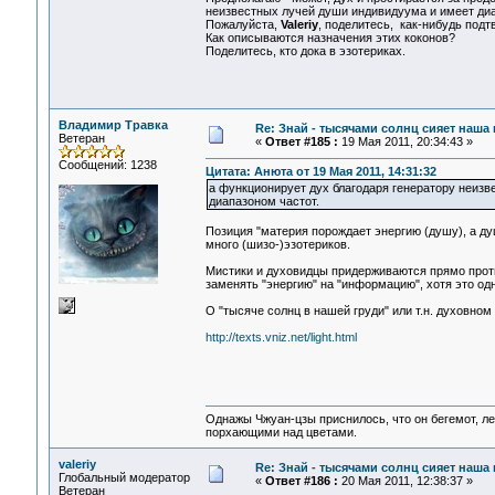
неизвестных лучей души индивидуума и имеет диа
Пожалуйста,
Valeriy
, поделитесь, как-нибудь подт
Как описываются назначения этих коконов?
Поделитесь, кто дока в эзотериках.
Владимир Травка
Re: Знай - тысячами солнц сияет наша 
Ветеран
«
Ответ #185 :
19 Мая 2011, 20:34:43 »
Сообщений: 1238
Цитата: Анюта от 19 Мая 2011, 14:31:32
а функционирует дух благодаря генератору неизв
диапазоном частот.
Позиция "материя порождает энергию (душу), а д
много (шизо-)эзотериков.
Мистики и духовидцы придерживаются прямо проти
заменять "энергию" на "информацию", хотя это одн
О "тысяче солнц в нашей груди" или т.н. духовном 
http://texts.vniz.net/light.html
Однажы Чжуан-цзы приснилось, что он бегемот, л
порхающими над цветами.
valeriy
Re: Знай - тысячами солнц сияет наша 
Глобальный модератор
«
Ответ #186 :
20 Мая 2011, 12:38:37 »
Ветеран