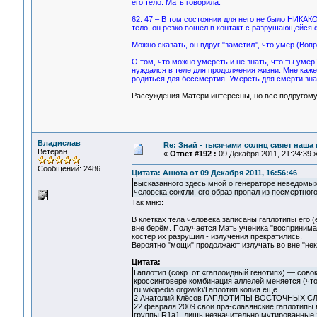
его тело. Мать говорила:
62. 47 – В том состоянии для него не было НИКАКО
тело, он резко вошел в контакт с разрушающейся 
Можно сказать, он вдруг "заметил", что умер (Вопр
О том, что можно умереть и не знать, что ты ум
нуждался в теле для продолжения жизни. Мне кажет
родиться для бессмертия. Умереть для смерти зна
Рассуждения Матери интересны, но всё подругому
Владислав
Re: Знай - тысячами солнц сияет наша 
Ветеран
«
Ответ #192 :
09 Декабря 2011, 21:24:39 
Сообщений: 2486
Цитата: Анюта от 09 Декабря 2011, 16:56:46
высказанного здесь мной о генераторе неведомых 
человека сожгли, его образ пропал из посмертного
Так мню:
В клетках тела человека записаны гаплотипы его (
вне берём. Получается Мать ученика "воспринимал
костёр их разрушил - излучения прекратились.
Вероятно "мощи" продолжают излучать во вне "неку
Цитата:
Гаплотип (сокр. от «гаплоидный генотип») — сов
кроссинговере комбинация аллелей меняется (что 
ru.wikipedia.org›wiki/Гаплотип копия ещё
2 Анатолий Клёсов ГАПЛОТИПЫ ВОСТОЧНЫХ СЛА
22 февраля 2009 свои пра-славянские гаплотипы
группы R1a1, лишь незначительно мутированные за