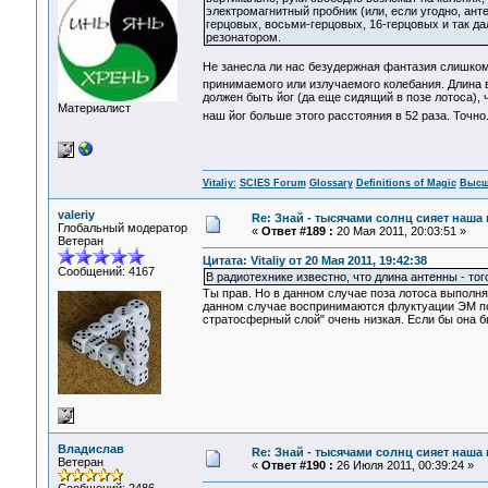
электромагнитный пробник (или, если угодно, ан
герцовых, восьми-герцовых, 16-герцовых и так 
резонатором.
Не занесла ли нас безудержная фантазия слишком 
принимаемого или излучаемого колебания. Длина во
должен быть йог (да еще сидящий в позе лотоса),
Материалист
наш йог больше этого расстояния в 52 раза. Точно.
Vitaliy:
SCIES Forum
Glossary
Definitions of Magic
Высш
valeriy
Re: Знай - тысячами солнц сияет наша 
Глобальный модератор
«
Ответ #189 :
20 Мая 2011, 20:03:51 »
Ветеран
Цитата: Vitaliy от 20 Мая 2011, 19:42:38
Сообщений: 4167
В радиотехнике известно, что длина антенны - то
Ты прав. Но в данном случае поза лотоса выполн
данном случае воспринимаются флуктуации ЭМ пол
стратосферный слой" очень низкая. Если бы она 
Владислав
Re: Знай - тысячами солнц сияет наша 
Ветеран
«
Ответ #190 :
26 Июля 2011, 00:39:24 »