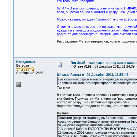
его тело. Мать говорила:
62. 47 – В том состоянии для него не было НИКАКО
тело, он резко вошел в контакт с разрушающейся 
Можно сказать, он вдруг "заметил", что умер (Вопр
О том, что можно умереть и не знать, что ты ум
нуждался в теле для продолжения жизни. Мне кажет
родиться для бессмертия. Умереть для смерти зна
Рассуждения Матери интересны, но всё подругому
Владислав
Re: Знай - тысячами солнц сияет наша 
Ветеран
«
Ответ #192 :
09 Декабря 2011, 21:24:39 
Сообщений: 2486
Цитата: Анюта от 09 Декабря 2011, 16:56:46
высказанного здесь мной о генераторе неведомых 
человека сожгли, его образ пропал из посмертного
Так мню:
В клетках тела человека записаны гаплотипы его (
вне берём. Получается Мать ученика "воспринимал
костёр их разрушил - излучения прекратились.
Вероятно "мощи" продолжают излучать во вне "неку
Цитата:
Гаплотип (сокр. от «гаплоидный генотип») — сов
кроссинговере комбинация аллелей меняется (что 
ru.wikipedia.org›wiki/Гаплотип копия ещё
2 Анатолий Клёсов ГАПЛОТИПЫ ВОСТОЧНЫХ СЛА
22 февраля 2009 свои пра-славянские гаплотипы
группы R1a1, лишь незначительно мутированные за