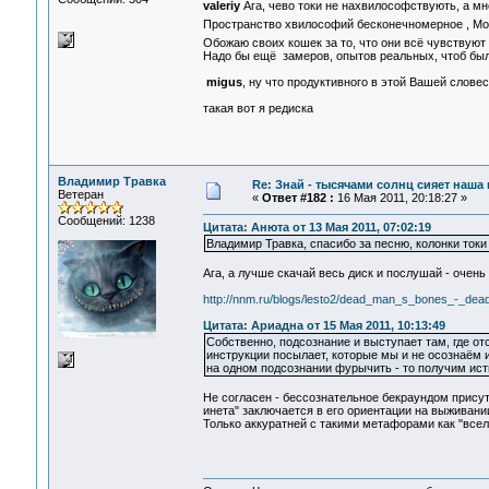
valeriy
Ага, чево токи не нахвилософствують, а мне
Пространство хвилософий бесконечномерное , Мо
Обожаю своих кошек за то, что они всё чувствуют и
Надо бы ещё замеров, опытов реальных, чтоб бы
migus
, ну что продуктивного в этой Вашей слове
такая вот я редиска
Владимир Травка
Re: Знай - тысячами солнц сияет наша 
Ветеран
«
Ответ #182 :
16 Мая 2011, 20:18:27 »
Сообщений: 1238
Цитата: Анюта от 13 Мая 2011, 07:02:19
Владимир Травка, спасибо за песню, колонки токи
Ага, а лучше скачай весь диск и послушай - очень 
http://nnm.ru/blogs/lesto2/dead_man_s_bones_-_d
Цитата: Ариадна от 15 Мая 2011, 10:13:49
Собственно, подсознание и выступает там, где от
инструкции посылает, которые мы и не осознаём и
на одном подсознании фурычить - то получим ист
Не согласен - бессознательное бекраундом присутс
инета" заключается в его ориентации на выживании 
Только аккуратней с такими метафорами как "всел