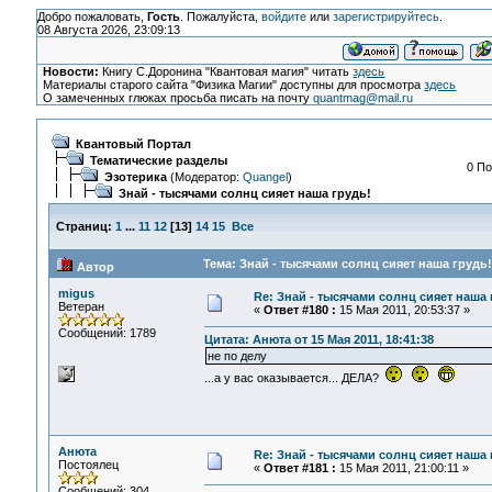
Добро пожаловать,
Гость
. Пожалуйста,
войдите
или
зарегистрируйтесь
.
08 Августа 2026, 23:09:13
Новости:
Книгу С.Доронина "Квантовая магия" читать
здесь
Материалы старого сайта "Физика Магии" доступны для просмотра
здесь
О замеченных глюках просьба писать на почту
quantmag@mail.ru
Квантовый Портал
Тематические разделы
0 По
Эзотерика
(Модератор:
Quangel
)
Знай - тысячами солнц сияет наша грудь!
Страниц:
1
...
11
12
[
13
]
14
15
Все
Тема: Знай - тысячами солнц сияет наша грудь!
Автор
migus
Re: Знай - тысячами солнц сияет наша 
Ветеран
«
Ответ #180 :
15 Мая 2011, 20:53:37 »
Сообщений: 1789
Цитата: Анюта от 15 Мая 2011, 18:41:38
не по делу
...а у вас оказывается... ДЕЛА?
Анюта
Re: Знай - тысячами солнц сияет наша 
Постоялец
«
Ответ #181 :
15 Мая 2011, 21:00:11 »
Сообщений: 304