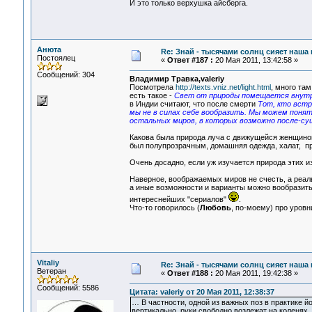
И это только верхушка айсберга.
Анюта
Re: Знай - тысячами солнц сияет наша 
Постоялец
«
Ответ #187 :
20 Мая 2011, 13:42:58 »
Сообщений: 304
Владимир Травка,valeriy
Посмотрела
http://texts.vniz.net/light.html
, много там
есть такое -
Свет от природы помещается внутри 
в Индии считают, что после смерти
Тот, кто встр
мы не в силах себе вообразить. Мы можем понять
остальных миров, в которых возможно после-су
Какова была природа луча с движущейся женщиной,
был полупрозрачным, домашняя одежда, халат, п
Очень досадно, если уж изучается природа этих и
Наверное, воображаемых миров не счесть, а реа
а иные возможности и варианты можно вообразить
интереснейших "сериалов"
.
Что-то говорилось (
Любовь
, по-моему) про уровни
Vitaliy
Re: Знай - тысячами солнц сияет наша 
Ветеран
«
Ответ #188 :
20 Мая 2011, 19:42:38 »
Сообщений: 5586
Цитата: valeriy от 20 Мая 2011, 12:38:37
… В частности, одной из важных поз в практике йо
вертикально, руки свободно возлежат на коленях,