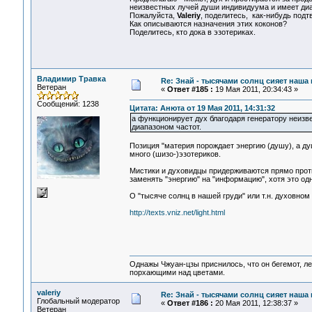
неизвестных лучей души индивидуума и имеет диа
Пожалуйста,
Valeriy
, поделитесь, как-нибудь подт
Как описываются назначения этих коконов?
Поделитесь, кто дока в эзотериках.
Владимир Травка
Re: Знай - тысячами солнц сияет наша 
Ветеран
«
Ответ #185 :
19 Мая 2011, 20:34:43 »
Сообщений: 1238
Цитата: Анюта от 19 Мая 2011, 14:31:32
а функционирует дух благодаря генератору неизв
диапазоном частот.
Позиция "материя порождает энергию (душу), а д
много (шизо-)эзотериков.
Мистики и духовидцы придерживаются прямо проти
заменять "энергию" на "информацию", хотя это одн
О "тысяче солнц в нашей груди" или т.н. духовном 
http://texts.vniz.net/light.html
Однажы Чжуан-цзы приснилось, что он бегемот, л
порхающими над цветами.
valeriy
Re: Знай - тысячами солнц сияет наша 
Глобальный модератор
«
Ответ #186 :
20 Мая 2011, 12:38:37 »
Ветеран