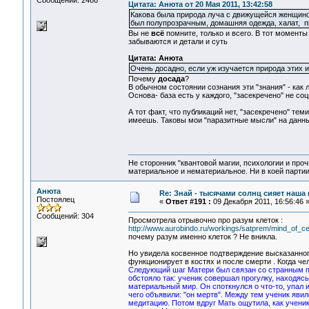
Сообщений: 2486
Цитата: Анюта от 20 Мая 2011, 13:42:58
Какова была природа луча с движущейся женщиной,
был полупрозрачным, домашняя одежда, халат, п
Вы не
всё
помните, только и всего. В тот моменты
забываются и детали и суть
Цитата: Анюта
Очень досадно, если уж изучается природа этих и
Почему
досада
?
В обычном состоянии сознания эти "знания" - как
Основа- база есть у каждого, "засекречено" не со
А тот факт, что публикаций нет, "засекречено" тем
имеешь. Таковы мои "паразитные мысли" на данн
Не сторонник "квантовой магии, психологии и проч
материальное и нематериальное. Ни в коей партии
Анюта
Re: Знай - тысячами солнц сияет наша 
Постоялец
«
Ответ #191 :
09 Декабря 2011, 16:56:46 
Сообщений: 304
Просмотрела отрывочно про разум клеток :
http://www.aurobindo.ru/workings/satprem/mind_of_ce
почему разум именно клеток ? Не вникла.
Но увидела косвенное подтверждение высказанного
функционирует в костях и после смерти . Когда чел
Следующий шаг Матери был связан со странным пе
обстояло так: ученик совершал прогулку, находяс
материальный мир. Он споткнулся о что-то, упал 
чего объявили: "он мертв". Между тем ученик яв
медитацию. Потом вдруг Мать ощутила, как ученика