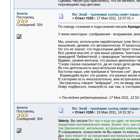
Однажы Чжуан-цзы приснилось, что он бегемот, л
порхающими над цветами.
Анюта
Re: Знай - тысячами солнц сияет наша 
Постоялец
«
Ответ #183 :
17 Мая 2011, 12:07:01 »
Сообщений: 304
По поводу сознания и подсознания писали
Ариад
У меня некоторые соображения - возражения, мне
Мы, конечно, используем наработанные (уже бесс
мышления, делаем это автоматически. И происходи
Но это не значит, что подсознание действует толь
Все уровни мыслят, и чем выше уровень "ментальн
природной "библиотекой, с природным "интернетом
Видимо, уровни ментала, это разные диапазоны ча
"Скоро сказка сказывается, да не скоро дело дела
Во сне деятельность мыслительная ведётся.
Косточки наши, уже пребывая в "вечном сне", фун
Взаимодействуют эти уровни, эти разные жизни н
В эзотерике есть иносказательно, мне встречалос
Экстрасенсы говорят "вибрации", это ли ввиду 
Инфу подбросьте, пожалуйста, как там, в эзотери
«
Последнее редактирование: 17 Мая 2011, 12:52
Анюта
Re: Знай - тысячами солнц сияет наша 
Постоялец
«
Ответ #184 :
19 Мая 2011, 14:31:32 »
Сообщений: 304
Valeriy
, Вы писали
Вот мы и еще на один, не вполн
пределами материального мира. Более того, как о
три (физическое, метальное, астральное) кокона
Я спрашивала, осмыслили ли Вы какие-то коконы, п
Дух
простирается за пределами материального м
Предполагаю - Может, дух и простирается за пред