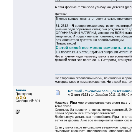
А этот фрагмент ""вызвал улыбку как детская (ре
Цитата:
В конце концов, опыт этот окончательно проясни
61. 2312 – Я воспринимало силу, источник которо
именно ради обретения силы; она рождается от ед
ОРГАНИЗАЦИИ МАТЕРИИ, изменения ВСЕЙ материи, 
медиумов. И тогда я начала понимать, что обладан
сознание стало достаточно всеобъемлющим.
Потрясающе!
С этой силой все можно изменить, и ка
Ты просто ЕСТЬ Кто”, ЕДИНАЯ вибрация Итого”. И
Что и почему надо человеку менять во вселенной
Детский лепет это всего лишь Сатпрема, его шутка н
Не сторонник "квантовой магии, психологии и проч
материальное и нематериальное. Ни в коей партии
Анюта
Re: Знай - тысячами солнц сияет наша 
Постоялец
«
Ответ #193 :
14 Декабря 2011, 11:56:40 »
Сообщений: 304
Надеюсь,
Pipa
много увлекательного знает на эту 
тема такая.
Хотелось бы прояснить связь между генетикой, 
Каким образом всё это переплетается?
Любопытную деталь как-то сообщила
Pipa
- снотво
ветка от дерева. А не все ли варианты наших сост
Есть у меня такое не слишком уверенное предполо
"видению" склоняет , предполагаю, определённый