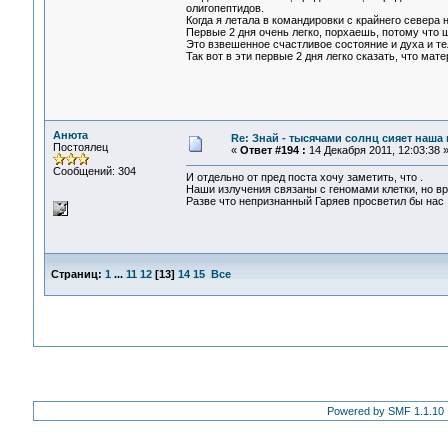
олигопептидов.
Когда я летала в командировки с крайнего севера 
Первые 2 дня очень легко, порхаешь, потому что 
Это взвешенное счастливое состояние и духа и т
Так вот в эти первые 2 дня легко сказать, что мат
Анюта
Re: Знай - тысячами солнц сияет наша 
Постоялец
«
Ответ #194 :
14 Декабря 2011, 12:03:38 
Сообщений: 304
И отдельно от пред поста хочу заметить, что .
Наши излучения связаны с геномами клетки, но вр
Разве что непризнанный Гаряев просветил бы нас ..
Страниц:
1
...
11
12
[
13
]
14
15
Все
Powered by SMF 1.1.10