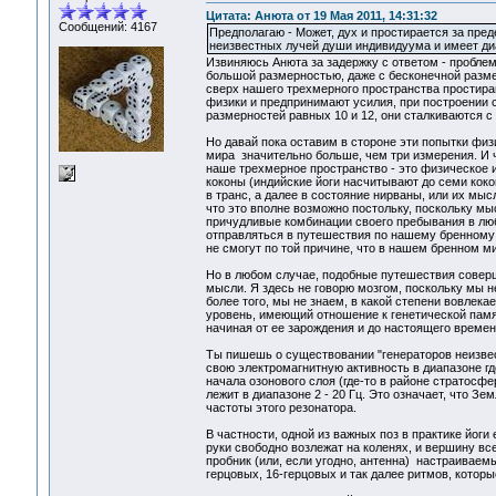
Цитата: Анюта от 19 Мая 2011, 14:31:32
Сообщений: 4167
Предполагаю - Может, дух и простирается за пред
неизвестных лучей души индивидуума и имеет диа
Извиняюсь Анюта за задержку с ответом - пробле
большой размерностью, даже с бесконечной разме
сверх нашего трехмерного пространства простира
физики и предпринимают усилия, при построении 
размерностей равных 10 и 12, они сталкиваются 
Но давай пока оставим в стороне эти попытки физи
мира значительно больше, чем три измерения. И ч
наше трехмерное пространство - это физическое 
коконы (индийские йоги насчитывают до семи коко
в транс, а далее в состояние нирваны, или их мы
что это вполне возможно постольку, поскольку м
причудливые комбинации своего пребывания в люб
отправляться в путешествия по нашему бренному 
не смогут по той причине, что в нашем бренном м
Но в любом случае, подобные путешествия совер
мысли. Я здесь не говорю мозгом, поскольку мы не
более того, мы не знаем, в какой степени вовлек
уровень, имеющий отношение к генетической памя
начиная от ее зарождения и до настоящего времен
Ты пишешь о существовании "генераторов неизвест
свою электромагнитную активность в диапазоне гд
начала озонового слоя (где-то в районе стратосфе
лежит в диапазоне 2 - 20 Гц. Это означает, что З
частоты этого резонатора.
В частности, одной из важных поз в практике йоги
руки свободно возлежат на коленях, и вершину вс
пробник (или, если угодно, антенна) настраиваем
герцовых, 16-герцовых и так далее ритмов, кото