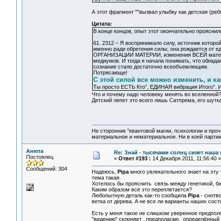
А этот фрагмент ""вызвал улыбку как детская (ре
Цитата:
В конце концов, опыт этот окончательно проясни
61. 2312 – Я воспринимало силу, источник которо
именно ради обретения силы; она рождается от ед
ОРГАНИЗАЦИИ МАТЕРИИ, изменения ВСЕЙ материи, 
медиумов. И тогда я начала понимать, что обладан
сознание стало достаточно всеобъемлющим.
Потрясающе!
С этой силой все можно изменить, и ка
Ты просто ЕСТЬ Кто”, ЕДИНАЯ вибрация Итого”. И
Что и почему надо человеку менять во вселенной
Детский лепет это всего лишь Сатпрема, его шутка н
Не сторонник "квантовой магии, психологии и проч
материальное и нематериальное. Ни в коей партии
Анюта
Re: Знай - тысячами солнц сияет наша 
Постоялец
«
Ответ #193 :
14 Декабря 2011, 11:56:40 »
Сообщений: 304
Надеюсь,
Pipa
много увлекательного знает на эту 
тема такая.
Хотелось бы прояснить связь между генетикой, 
Каким образом всё это переплетается?
Любопытную деталь как-то сообщила
Pipa
- снотво
ветка от дерева. А не все ли варианты наших сост
Есть у меня такое не слишком уверенное предполо
"видению" склоняет , предполагаю, определённый