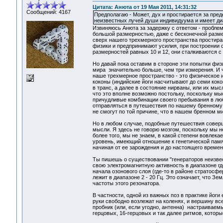
Цитата: Анюта от 19 Мая 2011, 14:31:32
Сообщений: 4167
Предполагаю - Может, дух и простирается за пред
неизвестных лучей души индивидуума и имеет диа
Извиняюсь Анюта за задержку с ответом - пробле
большой размерностью, даже с бесконечной разме
сверх нашего трехмерного пространства простира
физики и предпринимают усилия, при построении 
размерностей равных 10 и 12, они сталкиваются 
Но давай пока оставим в стороне эти попытки физи
мира значительно больше, чем три измерения. И ч
наше трехмерное пространство - это физическое 
коконы (индийские йоги насчитывают до семи коко
в транс, а далее в состояние нирваны, или их мы
что это вполне возможно постольку, поскольку м
причудливые комбинации своего пребывания в люб
отправляться в путешествия по нашему бренному 
не смогут по той причине, что в нашем бренном м
Но в любом случае, подобные путешествия совер
мысли. Я здесь не говорю мозгом, поскольку мы не
более того, мы не знаем, в какой степени вовлек
уровень, имеющий отношение к генетической памя
начиная от ее зарождения и до настоящего времен
Ты пишешь о существовании "генераторов неизвест
свою электромагнитную активность в диапазоне гд
начала озонового слоя (где-то в районе стратосфе
лежит в диапазоне 2 - 20 Гц. Это означает, что З
частоты этого резонатора.
В частности, одной из важных поз в практике йоги
руки свободно возлежат на коленях, и вершину вс
пробник (или, если угодно, антенна) настраиваем
герцовых, 16-герцовых и так далее ритмов, кото