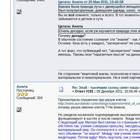
Сообщений: 2486
Цитата: Анюта от 20 Мая 2011, 13:42:58
Какова была природа луча с движущейся женщиной,
был полупрозрачным, домашняя одежда, халат, п
Вы не
всё
помните, только и всего. В тот моменты
забываются и детали и суть
Цитата: Анюта
Очень досадно, если уж изучается природа этих и
Почему
досада
?
В обычном состоянии сознания эти "знания" - как
Основа- база есть у каждого, "засекречено" не со
А тот факт, что публикаций нет, "засекречено" тем
имеешь. Таковы мои "паразитные мысли" на данн
Не сторонник "квантовой магии, психологии и проч
материальное и нематериальное. Ни в коей партии
Анюта
Re: Знай - тысячами солнц сияет наша 
Постоялец
«
Ответ #191 :
09 Декабря 2011, 16:56:46 
Сообщений: 304
Просмотрела отрывочно про разум клеток :
http://www.aurobindo.ru/workings/satprem/mind_of_ce
почему разум именно клеток ? Не вникла.
Но увидела косвенное подтверждение высказанного
функционирует в костях и после смерти . Когда чел
Следующий шаг Матери был связан со странным пе
обстояло так: ученик совершал прогулку, находяс
материальный мир. Он споткнулся о что-то, упал 
чего объявили: "он мертв". Между тем ученик яв
медитацию. Потом вдруг Мать ощутила, как ученика