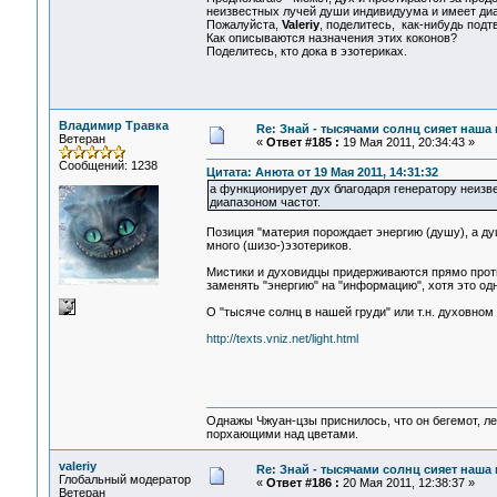
неизвестных лучей души индивидуума и имеет диа
Пожалуйста,
Valeriy
, поделитесь, как-нибудь подт
Как описываются назначения этих коконов?
Поделитесь, кто дока в эзотериках.
Владимир Травка
Re: Знай - тысячами солнц сияет наша 
Ветеран
«
Ответ #185 :
19 Мая 2011, 20:34:43 »
Сообщений: 1238
Цитата: Анюта от 19 Мая 2011, 14:31:32
а функционирует дух благодаря генератору неизв
диапазоном частот.
Позиция "материя порождает энергию (душу), а д
много (шизо-)эзотериков.
Мистики и духовидцы придерживаются прямо проти
заменять "энергию" на "информацию", хотя это одн
О "тысяче солнц в нашей груди" или т.н. духовном 
http://texts.vniz.net/light.html
Однажы Чжуан-цзы приснилось, что он бегемот, л
порхающими над цветами.
valeriy
Re: Знай - тысячами солнц сияет наша 
Глобальный модератор
«
Ответ #186 :
20 Мая 2011, 12:38:37 »
Ветеран