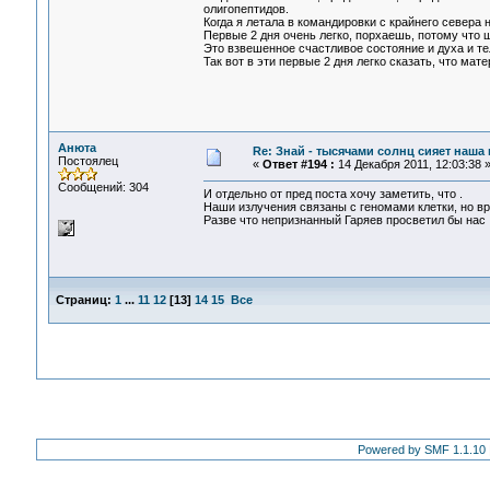
олигопептидов.
Когда я летала в командировки с крайнего севера 
Первые 2 дня очень легко, порхаешь, потому что 
Это взвешенное счастливое состояние и духа и т
Так вот в эти первые 2 дня легко сказать, что мат
Анюта
Re: Знай - тысячами солнц сияет наша 
Постоялец
«
Ответ #194 :
14 Декабря 2011, 12:03:38 
Сообщений: 304
И отдельно от пред поста хочу заметить, что .
Наши излучения связаны с геномами клетки, но вр
Разве что непризнанный Гаряев просветил бы нас ..
Страниц:
1
...
11
12
[
13
]
14
15
Все
Powered by SMF 1.1.10