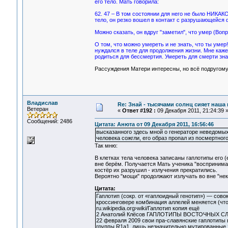
его тело. Мать говорила:
62. 47 – В том состоянии для него не было НИКАКО
тело, он резко вошел в контакт с разрушающейся 
Можно сказать, он вдруг "заметил", что умер (Вопр
О том, что можно умереть и не знать, что ты ум
нуждался в теле для продолжения жизни. Мне кажет
родиться для бессмертия. Умереть для смерти зна
Рассуждения Матери интересны, но всё подругому
Владислав
Re: Знай - тысячами солнц сияет наша 
Ветеран
«
Ответ #192 :
09 Декабря 2011, 21:24:39 
Сообщений: 2486
Цитата: Анюта от 09 Декабря 2011, 16:56:46
высказанного здесь мной о генераторе неведомых 
человека сожгли, его образ пропал из посмертного
Так мню:
В клетках тела человека записаны гаплотипы его (
вне берём. Получается Мать ученика "воспринимал
костёр их разрушил - излучения прекратились.
Вероятно "мощи" продолжают излучать во вне "неку
Цитата:
Гаплотип (сокр. от «гаплоидный генотип») — сов
кроссинговере комбинация аллелей меняется (что 
ru.wikipedia.org›wiki/Гаплотип копия ещё
2 Анатолий Клёсов ГАПЛОТИПЫ ВОСТОЧНЫХ СЛА
22 февраля 2009 свои пра-славянские гаплотипы
группы R1a1, лишь незначительно мутированные за