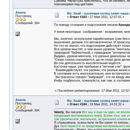
Однажы Чжуан-цзы приснилось, что он бегемот, л
порхающими над цветами.
Анюта
Re: Знай - тысячами солнц сияет наша 
Постоялец
«
Ответ #183 :
17 Мая 2011, 12:07:01 »
Сообщений: 304
По поводу сознания и подсознания писали
Ариад
У меня некоторые соображения - возражения, мне
Мы, конечно, используем наработанные (уже бесс
мышления, делаем это автоматически. И происходи
Но это не значит, что подсознание действует толь
Все уровни мыслят, и чем выше уровень "ментальн
природной "библиотекой, с природным "интернетом
Видимо, уровни ментала, это разные диапазоны ча
"Скоро сказка сказывается, да не скоро дело дела
Во сне деятельность мыслительная ведётся.
Косточки наши, уже пребывая в "вечном сне", фун
Взаимодействуют эти уровни, эти разные жизни н
В эзотерике есть иносказательно, мне встречалос
Экстрасенсы говорят "вибрации", это ли ввиду 
Инфу подбросьте, пожалуйста, как там, в эзотери
«
Последнее редактирование: 17 Мая 2011, 12:52
Анюта
Re: Знай - тысячами солнц сияет наша 
Постоялец
«
Ответ #184 :
19 Мая 2011, 14:31:32 »
Сообщений: 304
Valeriy
, Вы писали
Вот мы и еще на один, не вполн
пределами материального мира. Более того, как о
три (физическое, метальное, астральное) кокона
Я спрашивала, осмыслили ли Вы какие-то коконы, п
Дух
простирается за пределами материального м
Предполагаю - Может, дух и простирается за пред