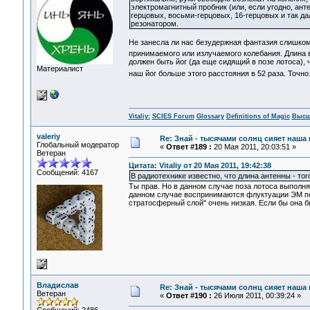
электромагнитный пробник (или, если угодно, ан
герцовых, восьми-герцовых, 16-герцовых и так 
резонатором.
Не занесла ли нас безудержная фантазия слишком 
принимаемого или излучаемого колебания. Длина во
должен быть йог (да еще сидящий в позе лотоса),
Материалист
наш йог больше этого расстояния в 52 раза. Точно.
Vitaliy:
SCIES Forum
Glossary
Definitions of Magic
Высш
valeriy
Re: Знай - тысячами солнц сияет наша 
Глобальный модератор
«
Ответ #189 :
20 Мая 2011, 20:03:51 »
Ветеран
Цитата: Vitaliy от 20 Мая 2011, 19:42:38
Сообщений: 4167
В радиотехнике известно, что длина антенны - то
Ты прав. Но в данном случае поза лотоса выполн
данном случае воспринимаются флуктуации ЭМ пол
стратосферный слой" очень низкая. Если бы она 
Владислав
Re: Знай - тысячами солнц сияет наша 
Ветеран
«
Ответ #190 :
26 Июля 2011, 00:39:24 »