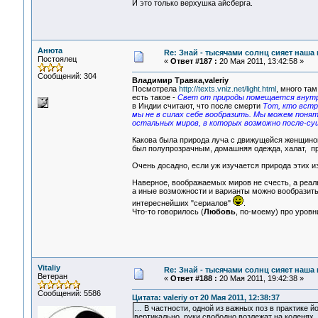
И это только верхушка айсберга.
Анюта
Re: Знай - тысячами солнц сияет наша 
Постоялец
«
Ответ #187 :
20 Мая 2011, 13:42:58 »
Сообщений: 304
Владимир Травка,valeriy
Посмотрела
http://texts.vniz.net/light.html
, много там
есть такое -
Свет от природы помещается внутри 
в Индии считают, что после смерти
Тот, кто встр
мы не в силах себе вообразить. Мы можем понять
остальных миров, в которых возможно после-су
Какова была природа луча с движущейся женщиной,
был полупрозрачным, домашняя одежда, халат, п
Очень досадно, если уж изучается природа этих и
Наверное, воображаемых миров не счесть, а реа
а иные возможности и варианты можно вообразить
интереснейших "сериалов"
.
Что-то говорилось (
Любовь
, по-моему) про уровни
Vitaliy
Re: Знай - тысячами солнц сияет наша 
Ветеран
«
Ответ #188 :
20 Мая 2011, 19:42:38 »
Сообщений: 5586
Цитата: valeriy от 20 Мая 2011, 12:38:37
… В частности, одной из важных поз в практике йо
вертикально, руки свободно возлежат на коленях,