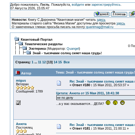
Добро пожаловать,
Гость
. Пожалуйста,
войдите
или
зарегистрируйтесь
.
07 Августа 2026, 15:05:47
Новости:
Книгу С.Доронина "Квантовая магия" читать
здесь
Материалы старого сайта "Физика Магии" доступны для просмотра
здесь
О замеченных глюках просьба писать на почту
quantmag@mail.ru
Квантовый Портал
Тематические разделы
0 По
Эзотерика
(Модератор:
Quangel
)
Знай - тысячами солнц сияет наша грудь!
Страниц:
1
...
11
12
[
13
]
14
15
Все
Тема: Знай - тысячами солнц сияет наша грудь!
Автор
migus
Re: Знай - тысячами солнц сияет наша 
Ветеран
«
Ответ #180 :
15 Мая 2011, 20:53:37 »
Сообщений: 1789
Цитата: Анюта от 15 Мая 2011, 18:41:38
не по делу
...а у вас оказывается... ДЕЛА?
Анюта
Re: Знай - тысячами солнц сияет наша 
Постоялец
«
Ответ #181 :
15 Мая 2011, 21:00:11 »
Сообщений: 304