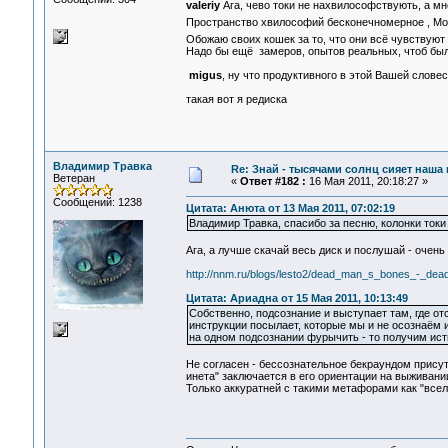
valeriy
Ага, чево токи не нахвилософствують, а мне
Пространство хвилософий бесконечномерное , Мо
Обожаю своих кошек за то, что они всё чувствуют и
Надо бы ещё замеров, опытов реальных, чтоб бы
migus
, ну что продуктивного в этой Вашей слове
такая вот я редиска
Владимир Травка
Re: Знай - тысячами солнц сияет наша 
Ветеран
«
Ответ #182 :
16 Мая 2011, 20:18:27 »
Сообщений: 1238
Цитата: Анюта от 13 Мая 2011, 07:02:19
Владимир Травка, спасибо за песню, колонки токи
Ага, а лучше скачай весь диск и послушай - очень 
http://nnm.ru/blogs/lesto2/dead_man_s_bones_-_d
Цитата: Ариадна от 15 Мая 2011, 10:13:49
Собственно, подсознание и выступает там, где от
инструкции посылает, которые мы и не осознаём и
на одном подсознании фурычить - то получим ист
Не согласен - бессознательное бекраундом присутс
инета" заключается в его ориентации на выживании 
Только аккуратней с такими метафорами как "всел