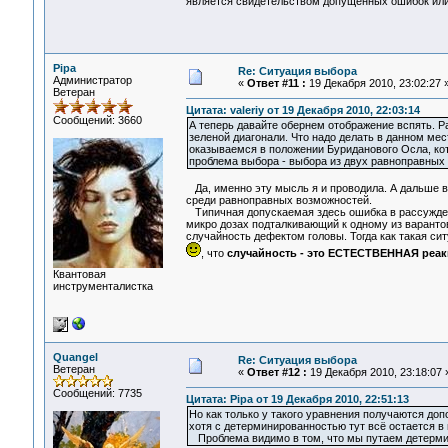
является свидетельством допущенных ошибок или
Pipa
Re: Ситуация выбора
Администратор
«
Ответ #11 :
19 Декабря 2010, 23:02:27 
Ветеран
Цитата: valeriy от 19 Декабря 2010, 22:03:14
Сообщений: 3660
А теперь давайте обернем отображение вспять. Р
зеленой диагонали. Что надо делать в данном мес
оказываемся в положении Буриданового Осла, кото
проблема выбора - выбора из двух равноправных
Да, именно эту мысль я и проводила. А дальше ве
среди равноправных возможностей.
Типичная допускаемая здесь ошибка в рассуждени
микро дозах подталкивающий к одному из варантов
случайность дефектом головы. Тогда как такая си
, что
случайность - это ЕСТЕСТВЕННАЯ реак
Квантовая
инструменталистка
Quangel
Re: Ситуация выбора
Ветеран
«
Ответ #12 :
19 Декабря 2010, 23:18:07 
Сообщений: 7735
Цитата: Pipa от 19 Декабря 2010, 22:51:13
Но как только у такого уравнения получаются доп
хотя с детерминированностью тут всё остается в 
Проблема видимо в том, что мы путаем детерми