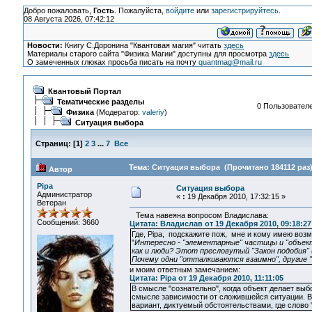
Добро пожаловать,
Гость
. Пожалуйста,
войдите
или
зарегистрируйтесь
.
08 Августа 2026, 07:42:12
Новости:
Книгу С.Доронина "Квантовая магия" читать
здесь
Материалы старого сайта "Физика Магии" доступны для просмотра
здесь
О замеченных глюках просьба писать на почту
quantmag@mail.ru
Квантовый Портал
Тематические разделы
0 Пользователе
Физика
(Модератор:
valeriy
)
Ситуация выбора
Страниц:
[
1
]
2
3
...
7
Все
Тема: Ситуация выбора (Прочитано 184112 раз
Автор
Pipa
Ситуация выбора
Администратор
«
:
19 Декабря 2010, 17:32:15 »
Ветеран
Тема навеяна вопросом Владислава:
Сообщений: 3660
Цитата: Владислав от 19 Декабря 2010, 09:18:27
Где, Pipa, подскажите пож, мне и кому имею воз
"
Интересно - "элементарные" частицы и "объе
как и люди? Этот пресловутый "Закон подобия" 
Почему одни "отталкиваются взаимно", другие "
и моим ответным замечанием:
Цитата: Pipa от 19 Декабря 2010, 11:11:05
В смысле "сознательно", когда объект делает выб
смысле зависимости от сложившейся ситуации. В п
вариант, диктуемый обстоятельствами, где слово