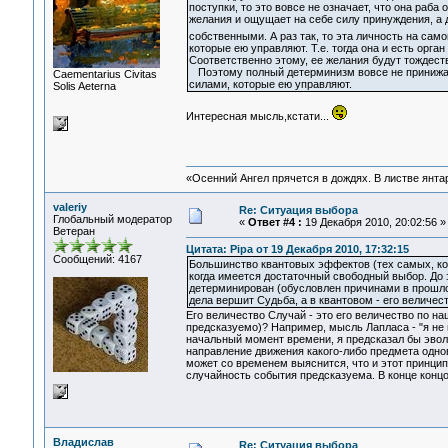
поступки, то это вовсе не означает, что она раб
желания и ощущает на себе силу принуждения, а 
собственными. А раз так, то эта личность на са
которые ею управляют. Т.е. тогда она и есть орган
Соответственно этому, ее желания будут тождеств
Поэтому полный детерминизм вовсе не принижает 
Сaementarius Civitas
силами, которые ею управляют.
Solis Aeterna
Интересная мысль,кстати...
«Осенний Ангел прячется в дождях. В листве янтарн
valeriy
Re: Ситуация выбора
Глобальный модератор
«
Ответ #4 :
19 Декабря 2010, 20:02:56 »
Ветеран
Цитата: Pipa от 19 Декабря 2010, 17:32:15
Сообщений: 4167
Большинство квантовых эффектов (тех самых, кот
когда имеется достаточный свободный выбор. До э
детерминирован (обусловлен причинами в прошлом
дела вершит Судьба, а в квантовом - его величес
Его величество Случай - это его величество по 
предсказуемо)? Например, мысль Лапласа - "я не 
начальный момент времени, я предсказал бы эвол
направление движения какого-либо предмета одно
может со временем выяснится, что и этот принцип
случайность события предсказуема. В конце конц
Владислав
Re: Ситуация выбора