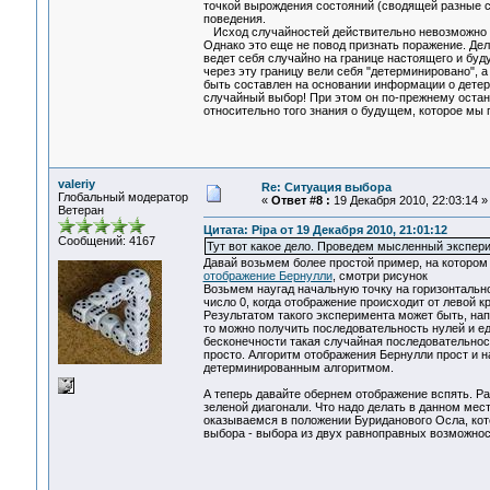
точкой вырождения состояний (сводящей разные со
поведения.
Исход случайностей действительно невозможно пр
Однако это еще не повод признать поражение. Дел
ведет себя случайно на границе настоящего и бу
через эту границу вели себя "детерминировано", а
быть составлен на основании информации о детерм
случайный выбор! При этом он по-прежнему оста
относительно того знания о будущем, которое мы 
valeriy
Re: Ситуация выбора
Глобальный модератор
«
Ответ #8 :
19 Декабря 2010, 22:03:14 »
Ветеран
Цитата: Pipa от 19 Декабря 2010, 21:01:12
Сообщений: 4167
Тут вот какое дело. Проведем мысленный экспери
Давай возьмем более простой пример, на котором
отображение Бернулли
, смотри рисунок
Возьмем наугад начальную точку на горизонтально
число 0, когда отображение происходит от левой к
Результатом такого эксперимента может быть, нап
то можно получить последовательность нулей и е
бесконечности такая случайная последовательност
просто. Алгоритм отображения Бернулли прост и 
детерминированным алгоритмом.
А теперь давайте обернем отображение вспять. Р
зеленой диагонали. Что надо делать в данном мест
оказываемся в положении Буриданового Осла, котор
выбора - выбора из двух равноправных возможнос