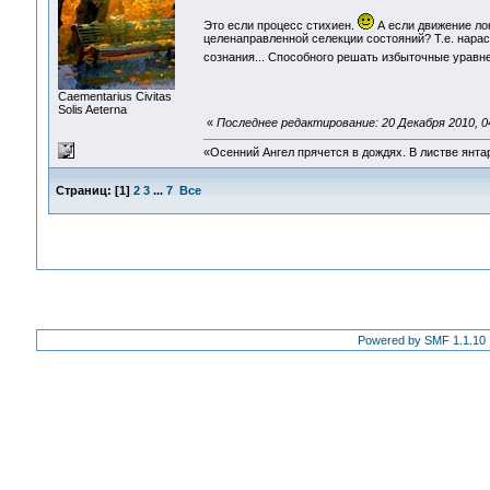
Это если процесс стихиен.
А если движение ло
целенаправленной селекции состояний? Т.е. нара
сознания... Способного решать избыточные уравн
Сaementarius Civitas
Solis Aeterna
«
Последнее редактирование: 20 Декабря 2010, 0
«Осенний Ангел прячется в дождях. В листве янтарн
Страниц:
[
1
]
2
3
...
7
Все
Powered by SMF 1.1.10