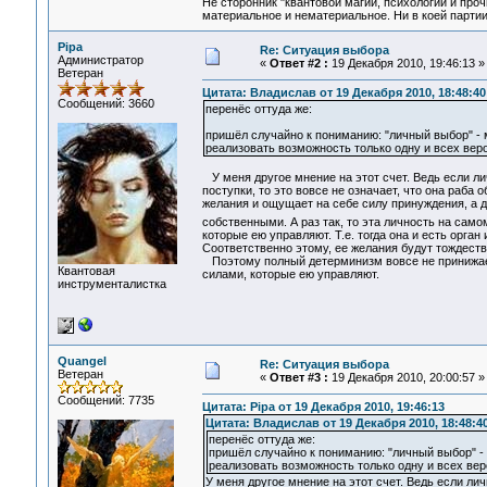
Не сторонник "квантовой магии, психологии и проч
материальное и нематериальное. Ни в коей партии
Pipa
Re: Ситуация выбора
Администратор
«
Ответ #2 :
19 Декабря 2010, 19:46:13 »
Ветеран
Цитата: Владислав от 19 Декабря 2010, 18:48:40
Сообщений: 3660
перенёс оттуда же:
пришёл случайно к пониманию: "личный выбор" - м
реализовать возможность только одну и всех вер
У меня другое мнение на этот счет. Ведь если л
поступки, то это вовсе не означает, что она раб
желания и ощущает на себе силу принуждения, а д
собственными. А раз так, то эта личность на сам
которые ею управляют. Т.е. тогда она и есть орган 
Соответственно этому, ее желания будут тождеств
Поэтому полный детерминизм вовсе не принижает 
Квантовая
силами, которые ею управляют.
инструменталистка
Quangel
Re: Ситуация выбора
Ветеран
«
Ответ #3 :
19 Декабря 2010, 20:00:57 »
Сообщений: 7735
Цитата: Pipa от 19 Декабря 2010, 19:46:13
Цитата: Владислав от 19 Декабря 2010, 18:48:4
перенёс оттуда же:
пришёл случайно к пониманию: "личный выбор" - 
реализовать возможность только одну и всех вер
У меня другое мнение на этот счет. Ведь если л