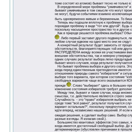
тоже состоят из атомов) бывает тесно не только 
В определенной мере проблемы "уживчивости" и "
бывают уживчивыми в том смысле что могут происх
не могут, будучи событиями взаимно исключающим
быть одновременно живым и беременным. То биш
Теперь мы подошли вплотную к проблеме выбора, 
порождая проблему в виде "тот или другой". Будь о
поскольку насыщенное пространство то и другое ср
Как в природе решается проблема выбора? Обычно т
. Либо первый заставит другого подвинуться, л
любом случае вдвоем на одно место они не сядут 
А конкретный результат будет зависеть от проц
обстоятельств, благоприятствующих той или друго
РАСПРЕДЕЛЕНА между всеми ее участниками вмест
внешние обстоятельства, так и неверно утверждат
одних случаях результат выбора легко предугадыва
бывает много случаев, когда результат получается
Но бывает проблема выбора и другого сорта. Это 
когда перед единственным претендентом имеется 
отношением природы самого "избирателя" и ситуа
выборе того варианта, при котором состояние "из
свободных вариантов чаще всего оказывается КОН
прежде
. Слово "выбирает" здесь в больших-пр
изменение состояния избирателя требует дополните
Между тем, бывают и такие случаи, когда множес
смыслах, т.е. действительно являются строго эк
Случайность - это "право" избирателя выбрать не 
среде тоже "всё равно", результат получается с
вариант остальным?", поскольку предпочтения, со
идти вперед, независимо наших решений. И если м
ожидая решения, а сделает выбор само. Выбор слу
разные взгляды. Я излагаю свой.).
Большинство квантовых эффектов (тех самых, кот
когда имеется достаточный свободный выбор. До э
детерминирован (обусловлен причинами в прошлом