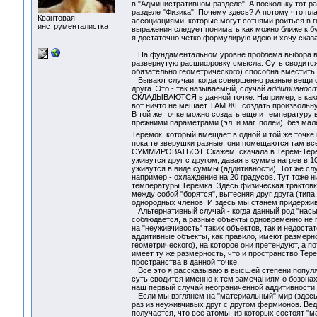
в "Административном разделе". А поскольку тот ра
разделе "Физика". Почему здесь? А потому что пл
Квантовая
ассоциациями, которые могут сотнями роиться в го
инструменталистка
выражения следует понимать как можно ближе к бу
я достаточно четко формулирую идею и хочу сказа
На фундаментальном уровне проблема выбора воз
развернутую расшифровку смысла. Суть сводится 
обязательно геометрического) способна вместить 
Бывают случаи, когда совершенно разные вещи сп
друга. Это - так называемый, случай
аддитивнос
СКЛАДЫВАЮТСЯ в данной точке. Например, в какой
вот ничто не мешает ТАМ ЖЕ создать произвольную 
В той же точке можно создать еще и температуру в
прежними параметрами (эл. и маг. полей), без мал
Теремок, который вмещает в одной и той же точке
пока те зверушки разные, они помещаются там все
СУММИРОВАТЬСЯ. Скажем, скачала в Терем-Теремок
уживутся друг с другом, давая в сумме нагрев в 1
уживутся в виде суммы (аддитивности). Тот же сл
например - охлаждение на 20 градусов. Тут тоже н
температуры Теремка. Здесь физическая трактовк
между собой "борятся", вытесняя друг друга (типа
однородных членов. И здесь мы станем придержив
Альтернативный случай - когда данный род "насыщ
соблюдается, а разные объекты одновременно не 
на "неуживчивость" таких объектов, так и недоста
аддитивные объекты, как правило, имеют размерн
геометрического), на которое они претендуют, а п
имеет ту же размерность, что и пространство Терем
пространства в данной точке.
Все это я рассказываю в высшей степени популяр
суть сводится именно к тем замечаниям о бозонах 
наш первый случай неограниченной аддитивности,
Если мы взглянем на "материальный" мир (здесь в
раз из неуживчивых друг с другом фермионов. Ведь
получается, что все атомы, из которых состоят 