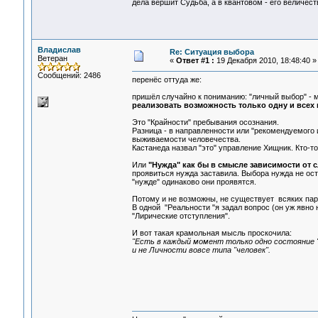
дела вершит Судьба, а в квантовом - его величест
Владислав
Re: Ситуация выбора
Ветеран
«
Ответ #1 :
19 Декабря 2010, 18:48:40 »
Сообщений: 2486
перенёс оттуда же:
пришёл случайно к пониманию: "личный выбор" - м
реализовать возможность только одну и всех
Это "Крайности" пребывания осознания.
Разница - в направленности или "рекомендуемого 
выживаемости человечества.
Кастанеда назвал "это" управление Хищник. Кто-то
Или
"Нужда" как бы в смысле зависимости от 
проявиться нужда заставила. Выбора нужда не ост
"нужде" одинаково они проявятся.
Потому и не возможны, не существует всяких па
В одной "Реальности "я задал вопрос (он уж явно 
"Лирические отступления".
И вот такая крамольная мысль проскочила:
"Есть в каждый момент только одно состояние 
и не Личности вовсе типа "человек".