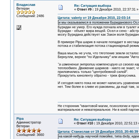
Владислав
Re: Ситуация выбора
Ветеран
«
Ответ #9 :
19 Декабря 2010, 22:37:31 »
Сообщений: 2486
Цитата: valeriy от 19 Декабря 2010, 22:03:14
и мы оказываемся в положении Буриданового Осл
Буридан не умер. Его нужда погнала или в туалет и
Буридан - объект мира вещей. Осел и сено - абс
мозгу Буридана действует как Закон воля Буридана
В примере Pipa шарик в начале попадает в неста
потока и стабилизация потока стационарный режим
Ваша мысль не учла, что тяготение земли осталос
Бернулли, вернее "по Идельчику" или иншим "Авто
"а изменение энтропии компенсирую из своего к
теплообмен. Движение шариков - никто не знает, чт
приловчились только "центробежной силой".
Прокрутить киноленту обратно - трюк фокусника.
И сегодня никто пока не может написать уравнени
нет. Тем более в сливе из раковины, да ещё там, з
Не сторонник "квантовой магии, психологии и проч
материальное и нематериальное. Ни в коей партии
Pipa
Re: Ситуация выбора
Администратор
«
Ответ #10 :
19 Декабря 2010, 22:51:13 
Ветеран
Цитата: Станислав от 19 Декабря 2010, 20:46:39
Сообщений: 3660
на какой-нибудь научной помойке, типа dxdy, иде