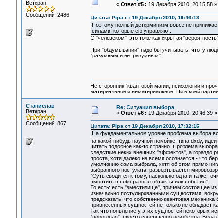
Ветеран
«
Ответ #5 :
19 Декабря 2010, 20:15:58 »
Сообщений: 2486
Цитата: Pipa от 19 Декабря 2010, 19:46:13
Поэтому полный детерминизм вовсе не принижает 
силами, которые ею управляют.
С "человеком" это тоже как скрытая "вероятность
При "обдумывании" надо бы учитывать, что у люд
"разумным и не_разумным".
Не сторонник "квантовой магии, психологии и проч
материальное и нематериальное. Ни в коей партии
Станислав
Re: Ситуация выбора
Ветеран
«
Ответ #6 :
19 Декабря 2010, 20:46:39 »
Сообщений: 867
Цитата: Pipa от 19 Декабря 2010, 17:32:15
На фундаментальном уровне проблема выбора во
на какой-нибудь научной помойке, типа dxdy, иде
читать подобное как-то странно. Проблема выбора
следствие неких внешних "эффектов", а гораздо 
проста, хотя далеко не всеми осознается - что бе
умолчанию сама выбрала, хотя об этом прямо нигд
выбранного постулата, развертывается мировоззре
"Суть сводится к тому, насколько одна и та же т
вместить в себя разные объекты или события".
То есть: есть "вместилище", причем состоящее из "
изначально постулированными сущностями, вокруг
предсказать, что собственно квантовая механика 
привнесенных сущностей не только не обладает ка
Так что появление у этих сущностей некоторых иск
"пороговая", просто совершенно неизбежна. Беда 