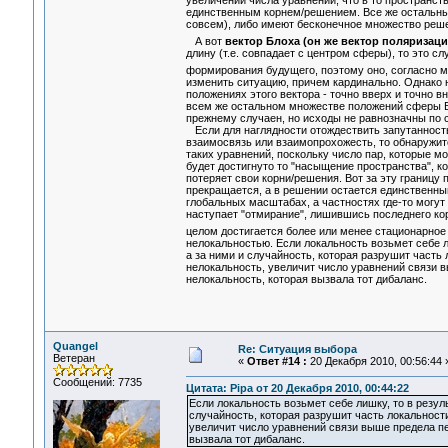
увеличении числа уравнений, что в то пространс
единственным корнем/решением. Все же остальны
совсем), либо имеют бесконечное множество реш
А вот
вектор Блоха (он же вектор поляризаци
длину (т.е. совпадает с центром сферы), то это с
формирования будущего, поэтому оно, согласно 
изменить ситуацию, причем кардинально. Однако 
положениях этого вектора - точно вверх и точно вн
всем же остальном множестве положений сферы Бл
прежнему случаен, но исходы не равнозначны по 
Если для наглядности отождествить запутанность
взаимосвязь или взаимопрохожесть, то обнаружитс
таких уравнений, поскольку число пар, которые мо
будет достигнуто то "насыщение пространства", к
потеряет свои корни/решения. Вот за эту границу
прекращается, а в решении остается единственны
глобальных масштабах, а частностях где-то могут
наступает "отмирание", лишившись последнего кор
целом достигается более или менее стационарное
нелокальностью. Если локальность возьмет себе л
а за ними и случайность, которая разрушит часть 
нелокальность, увеличит число уравнений связи в
нелокальность, которая вызвала тот дибаланс.
Quangel
Re: Ситуация выбора
Ветеран
«
Ответ #14 :
20 Декабря 2010, 00:56:44 
Сообщений: 7735
Цитата: Pipa от 20 Декабря 2010, 00:44:22
Если локальность возьмет себе лишку, то в резул
случайность, которая разрушит часть локальности
увеличит число уравнений связи выше предела пе
вызвала тот дибаланс.