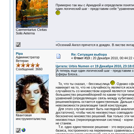
Примерно так мы с Ариадной и определили поняти
один логический шаг - представим себе "уравнени
Сaementarius Civitas
Solis Aeterna
«Осенний Ангел прячется в дождях. В листве янтарн
Pipa
Re: Ситуация выбора
Администратор
«
Ответ #13 :
20 Декабря 2010, 00:44:22 
Ветеран
Цитата: Urbis Numen от 19 Декабря 2010, 23:18:
Сообщений: 3660
А теперь еще один логический шаг - представим 
сферы Блоха...
То, что ты сказал, - бессмыслица
. Однако сф
намекает на то, что не случайность является искл
случайность со множеством корней является тип
большинство решений/корней по каким-то причинам
уравнений (определяющих связь между кубитами) р
решение/корень остается единственным. Дальше пр
невозможности реализации такой конструкции.
Для этого случая может быть наглядной аналогия 
достаточно), чтобы число неизвестных совпадало 
Квантовая
бесконечно множество решений. Как только эти чи
инструменталистка
неизвестных (переопределенная система) - корни 
не станем.
Т.е. одно единственное решение - это верхушка 
базиса, построенного на переменных сравнялась 