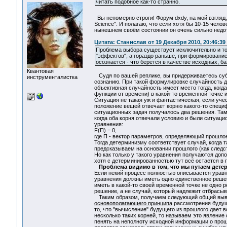
читать подобное как-то странно.
Вы непомерно строги! Форум dxdy, на мой взгляд
Science". И полагаю, что если хотя бы 10-15 чело
нынешнем своём состоянии он очень сильно недотя
Цитата: Станислав от 19 Декабря 2010, 20:46:39
Проблема выбора существует исключительно и то
"эффектов", а гораздо раньше, при формирование
осознается - что берется в качестве исходных, б
Квантовая
Судя по вашей реплике, вы придерживаетесь суб
инструменталистка
сознанию. При такой формулировке случайность де
объективная случайность имеет место тогда, когд
функции от времени) в какой-то временной точке 
Ситуация не такая уж и фантастическая, если уче
положение вещей отвечает корню какого-то специ
ситуационных задач получалось два решения. Там,
когда оба корня отвечали условию и были ситуаци
уравнения:
F(П) = 0,
где П - вектор параметров, определяющий прошлое
Тогда детерминизму соответствует случай, когда т
предсказываем на основании прошлого (как следс
Но как только у такого уравнения получаются доп
хотя с детерминированностью тут всё остается в 
Проблема видимо в том, что мы путаем дете
Если некий процесс полностью описывается уравне
уравнения должны иметь одно единственное решен
иметь в какой-то своей временной точке не одно р
решение, а не случай, который надлежит отбрасыв
Таким образом, получаем следующий общий вы
основополагающего принципа
рассмотрения будуще
то, что "вычисление" будущего из прошлого дает в
несколько таких корней, то называем это явление
пенять на неполноту исходной информации о прошл