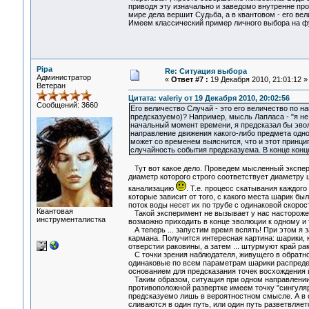
приводя эту изначально и заведомо внутренне пр
мире дела вершит Судьба, а в квантовом - его ве
Имеем классический пример личного выбора на фун
Pipa
Re: Ситуация выбора
Администратор
«
Ответ #7 :
19 Декабря 2010, 21:01:12 »
Ветеран
Цитата: valeriy от 19 Декабря 2010, 20:02:56
Сообщений: 3660
Его величество Случай - это его величество по 
предсказуемо)? Например, мысль Лапласа - "я не
начальный момент времени, я предсказал бы эво
направление движения какого-либо предмета одно
может со временем выяснится, что и этот принци
случайность события предсказуема. В конце конц
Тут вот какое дело. Проведем мысленный экспери
диаметр которого строго соответствует диаметру
канализацию
. Т.е. процесс скатывания каждого
которые зависит от того, с какого места шарик бы
поток воды несет их по трубе с одинаковой скорост
Квантовая
Такой эксперимент не вызывает у нас настороженн
инструменталистка
возможно приходить в конце эволюции к одному и 
А теперь ... запустим время вспять! При этом я 
кармана. Получится интересная картина: шарики, 
отверстии раковины, а затем ... штурмуют край ра
С точки зрения наблюдателя, живущего в обратном
одинаковые по всем параметрам шарики распредел
основанием для предсказания точек восхождения 
Таким образом, ситуация при одном направлении 
противоположной развертке имеем точку "сингуляр
предсказуемо лишь в вероятностном смысле. А в о
сливаются в один путь, или один путь разветвляе