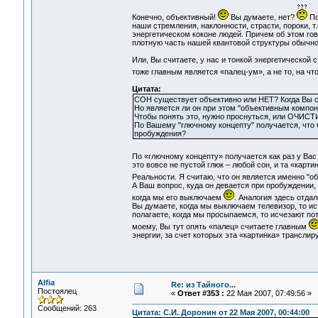
Конечно, объективный!
Вы думаете, нет?
По
наши стремления, наклонности, страсти, пороки, 
энергетическом коконе людей. Причем об этом гов
плотную часть нашей квантовой структуры обычно
Или, Вы считаете, у нас и тонкой энергетической
тоже главным является «палец-ум», а не то, на чт
Цитата:
СОН существует объективно или НЕТ? Когда Вы сп
Но является ли он при этом "объективным компон
Чтобы понять это, нужно проснуться, или ОЧИС
По Вашему "глючному концепту" получается, чт
пробуждения?
По «глючному концепту» получается как раз у Вас 
это вовсе не пустой глюк – любой сон, и та «кар
Реальности. Я считаю, что он является именно "
А Ваш вопрос, куда он девается при пробуждении,
когда мы его выключаем
. Аналогия здесь отда
Вы думаете, когда мы выключаем телевизор, то ис
полагаете, когда мы просыпаемся, то исчезают пот
моему, Вы тут опять «палец» считаете главным
энергии, за счет которых эта «картинка» транслиру
Alfia
Re: из Тайного...
Постоялец
«
Ответ #353 :
22 Мая 2007, 07:49:56 »
Сообщений: 263
Цитата: С.И. Доронин от 22 Мая 2007, 00:44:00