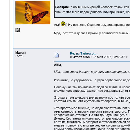
Солярис
, я обычный мирской человек, такой, как
значит, что я его недооцениваю, или принижаю, н
Ага!
)) Ну вот, хоть Солярис выудила признани
Мда, вот это и делает мужчину привлекательным -
Мария
Re: из Тайного...
Гость
«
Ответ #354 :
22 Мая 2007, 08:46:37 »
Alfia
,
Мда, вот это и делает мужчину привлекательным
Извините, не удержалась - с утра вербальное не
Почему нас так привлекают люди "и земля, и небо"
индульгирование заставляет нас отказываться от 
Это как в том анекдоте или истории про то, что вс
хватают его за ноги и утаскивают обратно, в то же 
Это просто мое мнение, но люди любят таких вот 
отчужденность, недосягаемость высоты другого. По
человеческое отличие. На что Дон Хуан пошутил -
Думаю, Кастанеда описал просто таки классическ
святым, мистиком, мастером и отгораживаемся от 
мешает говорить с ним так же, как со своим друж
самим собой классическим), либо, если его "свято