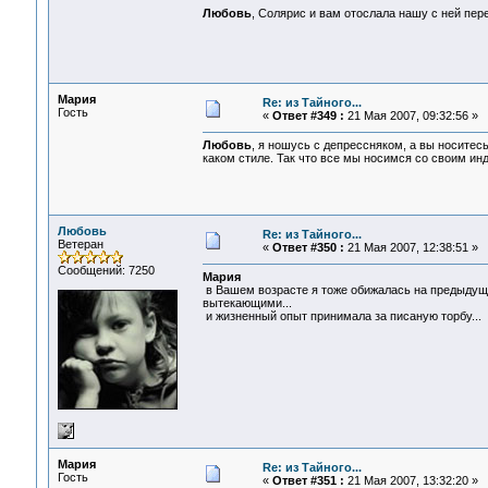
Любовь
, Солярис и вам отослала нашу с ней пе
Мария
Re: из Тайного...
Гость
«
Ответ #349 :
21 Мая 2007, 09:32:56 »
Любовь
, я ношусь с депрессняком, а вы носитес
каком стиле. Так что все мы носимся со своим ин
Любовь
Re: из Тайного...
Ветеран
«
Ответ #350 :
21 Мая 2007, 12:38:51 »
Сообщений: 7250
Мария
в Вашем возрасте я тоже обижалась на предыдуще
вытекающими...
и жизненный опыт принимала за писаную торбу...
Мария
Re: из Тайного...
Гость
«
Ответ #351 :
21 Мая 2007, 13:32:20 »