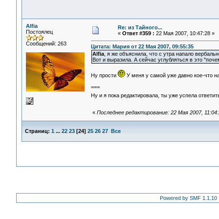
Alfia
Re: из Тайного...
Постоялец
«
Ответ #359 :
22 Мая 2007, 10:47:28 »
Сообщений: 263
Цитата: Мария от 22 Мая 2007, 09:55:35
Alfia
, я же объяснила, что с утра напало вербал
Вот и выразила. А сейчас углубляться в это "почем
Ну прости
У меня у самой уже давно кое-что на
===
Ну и я пока редактировала, ты уже успела ответи
«
Последнее редактирование: 22 Мая 2007, 11:04:2
Страниц:
1
...
22
23
[
24
]
25
26
27
Все
Powered by SMF 1.1.10