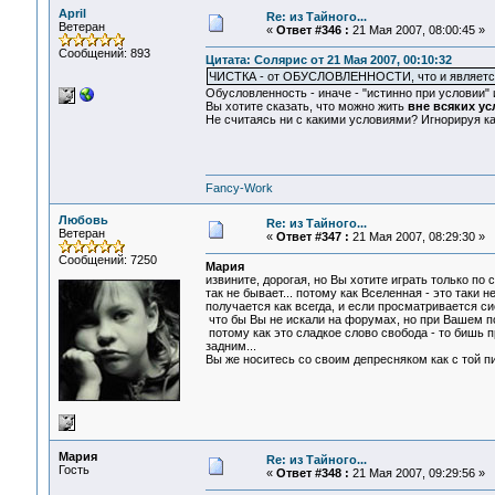
April
Re: из Тайного...
Ветеран
«
Ответ #346 :
21 Мая 2007, 08:00:45 »
Сообщений: 893
Цитата: Солярис от 21 Мая 2007, 00:10:32
ЧИСТКА - от ОБУСЛОВЛЕННОСТИ, что и является и
Обусловленность - иначе - "истинно при условии" 
Вы хотите сказать, что можно жить
вне всяких у
Не считаясь ни с какими условиями? Игнорируя ка
Fancy-Work
Любовь
Re: из Тайного...
Ветеран
«
Ответ #347 :
21 Мая 2007, 08:29:30 »
Сообщений: 7250
Мария
извините, дорогая, но Вы хотите играть только по
так не бывает... потому как Вселенная - это таки 
получается как всегда, и если просматривается си
что бы Вы не искали на форумах, но при Вашем по
потому как это сладкое слово свобода - то бишь пр
задним...
Вы же носитесь со своим депресняком как с той пи
Мария
Re: из Тайного...
Гость
«
Ответ #348 :
21 Мая 2007, 09:29:56 »