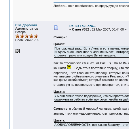
Любовь
, но я не обижаюсь на предыдущее поколе
С.И. Доронин
Re: из Тайного...
Администратор
«
Ответ #352 :
22 Мая 2007, 00:44:00 »
Ветеран
Солярис
Сообщений: 795
Цитата:
Повторю ещё раз... Есть Луна, и есть палец, кото
И здесь очень большое значение имеет - интересу
стреляет, рано или поздно Вы её увидите.
Как-то странно это слышать от Вас…:). Что-то Вы 
концами
– Ведь это я постоянно твержу, что гл
обратное, – что главное это «палец», который на 
нет внешнего объективного элемента Реальности? К
как физический объект, который «живет» по своим
ставите ум на первое место при восприятии, счит
Цитата:
У меня лично такое подозрение, что вы просто сл
ограничивая себя во всём при этом, чтобы не дай 
Солярис
, я обычный мирской человек, такой, как
значит, что я его недооцениваю, или принижаю, н
Цитата:
А ОБУСЛОВЛЕННОСТЬ, вот как по Вашему - это "о