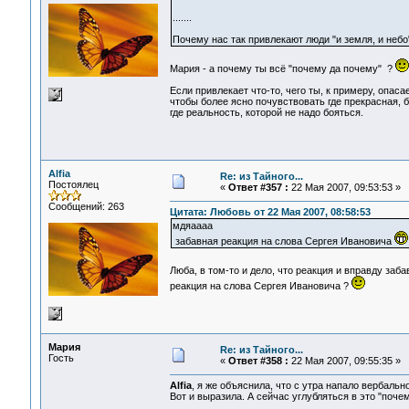
.......
Почему нас так привлекают люди "и земля, и небо
Мария - а почему ты всё "почему да почему" ?
Если привлекает что-то, чего ты, к примеру, опаса
чтобы более ясно почувствовать где прекрасная, б
где реальность, которой не надо бояться.
Alfia
Re: из Тайного...
Постоялец
«
Ответ #357 :
22 Мая 2007, 09:53:53 »
Сообщений: 263
Цитата: Любовь от 22 Мая 2007, 08:58:53
мдяаааа
забавная реакция на слова Сергея Ивановича
Люба, в том-то и дело, что реакция и вправду заб
реакция на слова Сергея Ивановича ?
Мария
Re: из Тайного...
Гость
«
Ответ #358 :
22 Мая 2007, 09:55:35 »
Alfia
, я же объяснила, что с утра напало вербаль
Вот и выразила. А сейчас углубляться в это "почем