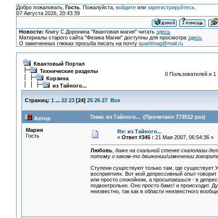
Добро пожаловать,
Гость
. Пожалуйста,
войдите
или
зарегистрируйтесь
.
07 Августа 2026, 20:43:39
Новости:
Книгу С.Доронина "Квантовая магия" читать
здесь
Материалы старого сайта "Физика Магии" доступны для просмотра
здесь
О замеченных глюках просьба писать на почту
quantmag@mail.ru
Квантовый Портал
Технические разделы
0 Пользователей и 1 
Корзина
из Тайного...
Страниц:
1
...
22
23
[
24
]
25
26
27
Все
Тема: из Тайного... (Прочитано 773512 раз)
Автор
Мария
Re: из Тайного...
Гость
«
Ответ #345 :
21 Мая 2007, 06:54:36 »
Любовь
,
даже на скальной стенке скалолазы де
потому о каком-то движении/изменении говорить
Ступени существуют только там, где существует У
восприятиях. Вот мой депрессивный опыт говорит 
или просто спокойном, а просыпаешься - в депресс
подконтрольно. Оно просто бамс! и происходит. Дум
неизвестно, так как в области неизвестного вообще