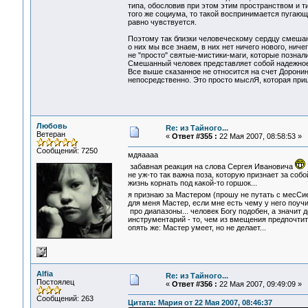
типа, обословив при этом этим пространством и т
того же социума, то такой воспринимается пугающ
равно чувствуется.
Поэтому так близки человеческому сердцу смешан
о них мы все знаем, в них нет ничего нового, ниче
не "просто" святые-мистики-маги, которые познал
Смешанный человек представляет собой надежное и
Все выше сказанное не относится на счет Доронина
непосредственно. Это просто мыслЯ, которая приш
Любовь
Re: из Тайного...
Ветеран
«
Ответ #355 :
22 Мая 2007, 08:58:53 »
Сообщений: 7250
мдяаааа
забавная реакция на слова Сергея Ивановича
не уж-то так важна поза, которую признает за соб
жизнь корнать под какой-то горшок...
я признаю за Мастером (прошу не путать с месС
для меня Мастер, если мне есть чему у него поучи
про диапазоны... человек Богу подобен, а значит 
инструментарий - то, чем из вмещения предпочтит
опять же: Мастер умеет, но не делает...
Alfia
Re: из Тайного...
Постоялец
«
Ответ #356 :
22 Мая 2007, 09:49:09 »
Сообщений: 263
Цитата: Мария от 22 Мая 2007, 08:46:37