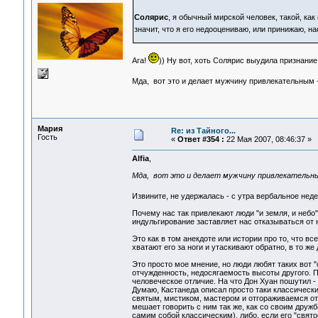
Солярис
, я обычный мирской человек, такой, как
значит, что я его недооцениваю, или принижаю, н
Ага!
)) Ну вот, хоть Солярис выудила признани
Мда, вот это и делает мужчину привлекательным -
Мария
Re: из Тайного...
Гость
«
Ответ #354 :
22 Мая 2007, 08:46:37 »
Alfia
,
Мда, вот это и делает мужчину привлекательным
Извините, не удержалась - с утра вербальное не
Почему нас так привлекают люди "и земля, и небо"
индульгирование заставляет нас отказываться от 
Это как в том анекдоте или истории про то, что вс
хватают его за ноги и утаскивают обратно, в то же 
Это просто мое мнение, но люди любят таких вот 
отчужденность, недосягаемость высоты другого. По
человеческое отличие. На что Дон Хуан пошутил -
Думаю, Кастанеда описал просто таки классическ
святым, мистиком, мастером и отгораживаемся от 
мешает говорить с ним так же, как со своим друж
самим собой классическим), либо, если его "свято