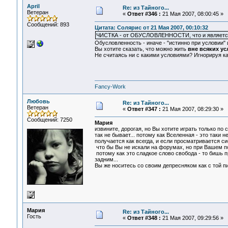
April
Re: из Тайного...
Ветеран
«
Ответ #346 :
21 Мая 2007, 08:00:45 »
Сообщений: 893
Цитата: Солярис от 21 Мая 2007, 00:10:32
ЧИСТКА - от ОБУСЛОВЛЕННОСТИ, что и является и
Обусловленность - иначе - "истинно при условии" 
Вы хотите сказать, что можно жить
вне всяких у
Не считаясь ни с какими условиями? Игнорируя ка
Fancy-Work
Любовь
Re: из Тайного...
Ветеран
«
Ответ #347 :
21 Мая 2007, 08:29:30 »
Сообщений: 7250
Мария
извините, дорогая, но Вы хотите играть только по
так не бывает... потому как Вселенная - это таки 
получается как всегда, и если просматривается си
что бы Вы не искали на форумах, но при Вашем по
потому как это сладкое слово свобода - то бишь пр
задним...
Вы же носитесь со своим депресняком как с той пи
Мария
Re: из Тайного...
Гость
«
Ответ #348 :
21 Мая 2007, 09:29:56 »