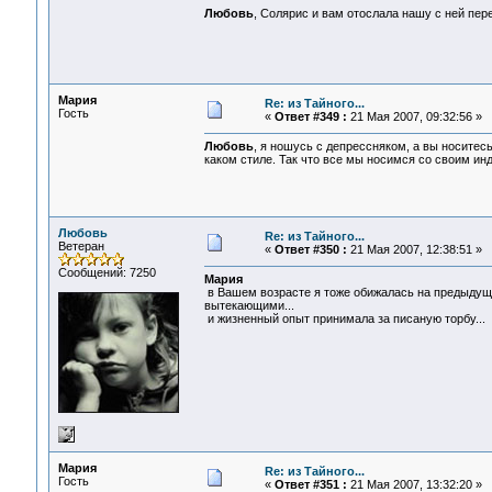
Любовь
, Солярис и вам отослала нашу с ней пе
Мария
Re: из Тайного...
Гость
«
Ответ #349 :
21 Мая 2007, 09:32:56 »
Любовь
, я ношусь с депрессняком, а вы носитес
каком стиле. Так что все мы носимся со своим ин
Любовь
Re: из Тайного...
Ветеран
«
Ответ #350 :
21 Мая 2007, 12:38:51 »
Сообщений: 7250
Мария
в Вашем возрасте я тоже обижалась на предыдуще
вытекающими...
и жизненный опыт принимала за писаную торбу...
Мария
Re: из Тайного...
Гость
«
Ответ #351 :
21 Мая 2007, 13:32:20 »