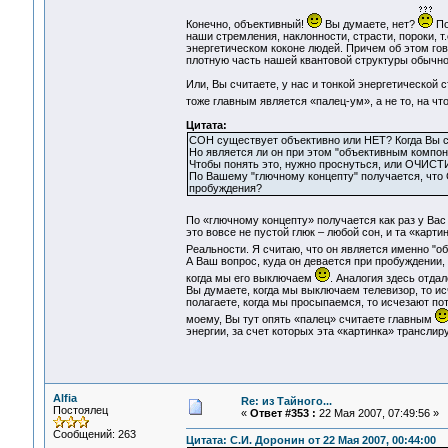
Конечно, объективный!
Вы думаете, нет?
По
наши стремления, наклонности, страсти, пороки, 
энергетическом коконе людей. Причем об этом гов
плотную часть нашей квантовой структуры обычно
Или, Вы считаете, у нас и тонкой энергетической
тоже главным является «палец-ум», а не то, на чт
Цитата:
СОН существует объективно или НЕТ? Когда Вы сп
Но является ли он при этом "объективным компон
Чтобы понять это, нужно проснуться, или ОЧИС
По Вашему "глючному концепту" получается, чт
пробуждения?
По «глючному концепту» получается как раз у Вас 
это вовсе не пустой глюк – любой сон, и та «кар
Реальности. Я считаю, что он является именно "
А Ваш вопрос, куда он девается при пробуждении,
когда мы его выключаем
. Аналогия здесь отда
Вы думаете, когда мы выключаем телевизор, то ис
полагаете, когда мы просыпаемся, то исчезают пот
моему, Вы тут опять «палец» считаете главным
энергии, за счет которых эта «картинка» транслиру
Alfia
Re: из Тайного...
Постоялец
«
Ответ #353 :
22 Мая 2007, 07:49:56 »
Сообщений: 263
Цитата: С.И. Доронин от 22 Мая 2007, 00:44:00