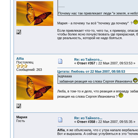
.......
Почему нас так привлекают люди "и земля, и небо
Мария - а почему ты всё "почему да почему" ?
Если привлекает что-то, чего ты, к примеру, опаса
чтобы более ясно почувствовать где прекрасная, б
где реальность, которой не надо бояться.
Alfia
Re: из Тайного...
Постоялец
«
Ответ #357 :
22 Мая 2007, 09:53:53 »
Сообщений: 263
Цитата: Любовь от 22 Мая 2007, 08:58:53
мдяаааа
забавная реакция на слова Сергея Ивановича
Люба, в том-то и дело, что реакция и вправду заб
реакция на слова Сергея Ивановича ?
Мария
Re: из Тайного...
Гость
«
Ответ #358 :
22 Мая 2007, 09:55:35 »
Alfia
, я же объяснила, что с утра напало вербаль
Вот и выразила. А сейчас углубляться в это "почем