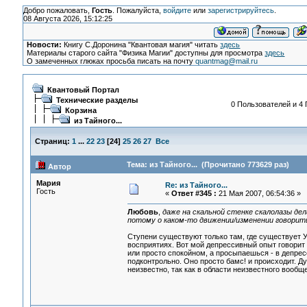
Добро пожаловать,
Гость
. Пожалуйста,
войдите
или
зарегистрируйтесь
.
08 Августа 2026, 15:12:25
Новости:
Книгу С.Доронина "Квантовая магия" читать
здесь
Материалы старого сайта "Физика Магии" доступны для просмотра
здесь
О замеченных глюках просьба писать на почту
quantmag@mail.ru
Квантовый Портал
Технические разделы
0 Пользователей и 4 
Корзина
из Тайного...
Страниц:
1
...
22
23
[
24
]
25
26
27
Все
Тема: из Тайного... (Прочитано 773629 раз)
Автор
Мария
Re: из Тайного...
Гость
«
Ответ #345 :
21 Мая 2007, 06:54:36 »
Любовь
,
даже на скальной стенке скалолазы де
потому о каком-то движении/изменении говорить
Ступени существуют только там, где существует У
восприятиях. Вот мой депрессивный опыт говорит 
или просто спокойном, а просыпаешься - в депресс
подконтрольно. Оно просто бамс! и происходит. Дум
неизвестно, так как в области неизвестного вообще