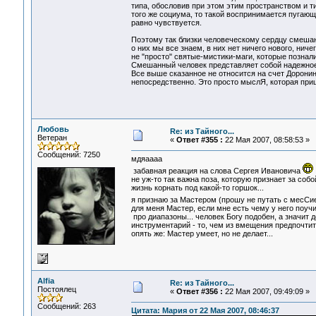
типа, обословив при этом этим пространством и т
того же социума, то такой воспринимается пугающ
равно чувствуется.
Поэтому так близки человеческому сердцу смешан
о них мы все знаем, в них нет ничего нового, ниче
не "просто" святые-мистики-маги, которые познал
Смешанный человек представляет собой надежное и
Все выше сказанное не относится на счет Доронина
непосредственно. Это просто мыслЯ, которая приш
Любовь
Re: из Тайного...
Ветеран
«
Ответ #355 :
22 Мая 2007, 08:58:53 »
Сообщений: 7250
мдяаааа
забавная реакция на слова Сергея Ивановича
не уж-то так важна поза, которую признает за соб
жизнь корнать под какой-то горшок...
я признаю за Мастером (прошу не путать с месС
для меня Мастер, если мне есть чему у него поучи
про диапазоны... человек Богу подобен, а значит 
инструментарий - то, чем из вмещения предпочтит
опять же: Мастер умеет, но не делает...
Alfia
Re: из Тайного...
Постоялец
«
Ответ #356 :
22 Мая 2007, 09:49:09 »
Сообщений: 263
Цитата: Мария от 22 Мая 2007, 08:46:37