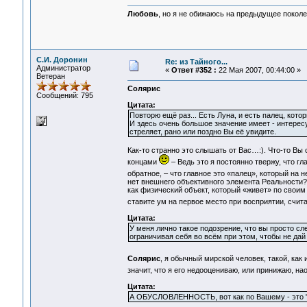
Любовь
, но я не обижаюсь на предыдущее поколе
С.И. Доронин
Re: из Тайного...
Администратор
«
Ответ #352 :
22 Мая 2007, 00:44:00 »
Ветеран
Солярис
Сообщений: 795
Цитата:
Повторю ещё раз... Есть Луна, и есть палец, кото
И здесь очень большое значение имеет - интересу
стреляет, рано или поздно Вы её увидите.
Как-то странно это слышать от Вас…:). Что-то Вы 
концами
– Ведь это я постоянно твержу, что гл
обратное, – что главное это «палец», который на 
нет внешнего объективного элемента Реальности? К
как физический объект, который «живет» по своим
ставите ум на первое место при восприятии, счит
Цитата:
У меня лично такое подозрение, что вы просто сл
ограничивая себя во всём при этом, чтобы не дай 
Солярис
, я обычный мирской человек, такой, как
значит, что я его недооцениваю, или принижаю, н
Цитата:
А ОБУСЛОВЛЕННОСТЬ, вот как по Вашему - это "о