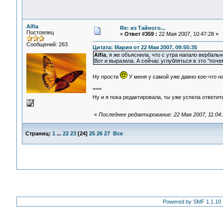
Alfia
Re: из Тайного...
Постоялец
«
Ответ #359 :
22 Мая 2007, 10:47:28 »
Сообщений: 263
Цитата: Мария от 22 Мая 2007, 09:55:35
Alfia
, я же объяснила, что с утра напало вербал
Вот и выразила. А сейчас углубляться в это "почем
Ну прости
У меня у самой уже давно кое-что на
===
Ну и я пока редактировала, ты уже успела ответи
«
Последнее редактирование: 22 Мая 2007, 11:04:2
Страниц:
1
...
22
23
[
24
]
25
26
27
Все
Powered by SMF 1.1.10