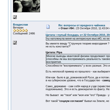
Владислав
Re: вопросы от вредного чайника
Ветеран
«
Ответ #94 :
23 Октября 2010, 11:43:04 
Сообщений: 2486
Цитата: глупый бондарь от 22 Октября 2010, 20
ты натолкнула меня на интересную мыслЮ, но ее
Вы имеете ввиду "Струнную теорию мироздания
не есть константа?"
Цитата: Pipa
Многие выводы квантовой физики продолжают про
способны ли мы воспринимать реальность таковой
восприятия.
Способности "воспринимать" у всех разные. Это и
Есть неплохой пример из прошлого - как выбирает
Или как было в до_романовской Руси, да и потом 
в на губернском уровне, что в Государстве -
само
Само_державие - сам себя народ в узде (нравств
подложными). Это и есть демократия по факту. Не
Не бывает же "твоя" или "моя или "его" Правда - у
Вот такой "
социум согласия
" бывал на Земле, не