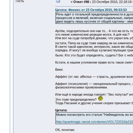
Гость
«
Ответ #98 :
23 Октября 2010, 22:18:19 
Цитата: Феникс от 23 Октября 2010, 09:53:53
Речь идет о тотальной предопределенности в дух
процессов и явлений, включая социальные, наприм
дано видеть лишь кусочек от общей картины - име
Артём, подозрительно оно как то... А что же есть
это некие химические реакции мозга. А для нас?
Или вот на суде попробуй докажи, что украл иль уб
(кстати, Пипа на суде тоже навряд ли на химичес
В свете такой идеологии, интересно, какое же об
порядка. И могут ли вообще хулиганствующие граж
было. Кто это будет определять, судить? Бог с не
Кстати, в нашем уголовном праве есть такое смя
Вики:
Аффе́кт (от лат. affectus — страсть, душевное вол
Аффект (психология) — эмоциональный процесс,
физиологическими проявлениями.
Или ещё в народе иногда говорят: "бес попутал" или
Это тоже предопределено?
Тогда Писание и другие учения скорее призывает б
Цитата:
Можно посмотреть его статью "Наблюдатель во вс
http://quantmagic.narod.ru/volumes/VOL722010/p210
ОК, почитаю.