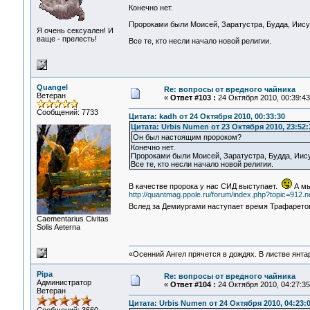
Конечно нет.
Пророками были Моисей, Заратустра, Будда, Иис
Я очень сексуален! И
ваще - прелесть!
Все те, кто несли начало новой религии.
Quangel
Re: вопросы от вредного чайника
Ветеран
«
Ответ #103 :
24 Октября 2010, 00:39:43
Сообщений: 7733
Цитата: kadh от 24 Октября 2010, 00:33:30
Цитата: Urbis Numen от 23 Октября 2010, 23:52:
Он был настоящим пророком?
Конечно нет.
Пророками были Моисей, Заратустра, Будда, Иис
Все те, кто несли начало новой религии.
В качестве пророка у нас СИД выступает.
А мы
http://quantmag.ppole.ru/forum/index.php?topic=912.
Вслед за Демиургами наступает время Трафарет
Сaementarius Civitas
Solis Aeterna
«Осенний Ангел прячется в дождях. В листве янтарн
Pipa
Re: вопросы от вредного чайника
Администратор
«
Ответ #104 :
24 Октября 2010, 04:27:35
Ветеран
Цитата: Urbis Numen от 24 Октября 2010, 04:23: