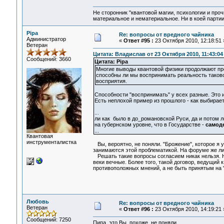
Не сторонник "квантовой магии, психологии и проч
материальное и нематериальное. Ни в коей партии
Pipa
Re: вопросы от вредного чайника
Администратор
«
Ответ #95 :
23 Октября 2010, 12:18:51 
Ветеран
Цитата: Владислав от 23 Октября 2010, 11:43:04
Сообщений: 3660
Цитата: Pipa
Многие выводы квантовой физики продолжают про
способны ли мы воспринимать реальность таково
восприятия.
Способности "воспринимать" у всех разные. Это и
Есть неплохой пример из прошлого - как выбирает
...
ли как было в до_романовской Руси, да и потом л
на губернском уровне, что в Государстве -
самод
...
Квантовая
инструменталистка
Вы, вероятно, не поняли. "Брожение", которое я 
занимаются этой проблематикой. На форуме же ли
Решать такие вопросы согласием никак нельзя. На
веки вечные. Более того, такой договор, ведущий
противоположных мнений, а не быть принятым на "
Любовь
Re: вопросы от вредного чайника
Ветеран
«
Ответ #96 :
23 Октября 2010, 14:19:21 
Сообщений: 7250
Пипа, это Вы, похоже, не поняли...