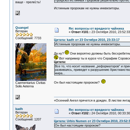
Профсюз Истинных Пророков решительно протесту
ваще - прелесть!
Истинным пророкам не нужны инквизиторы.
Quangel
Re: вопросы от вредного чайника
Ветеран
«
Ответ #101 :
23 Октября 2010, 23:52:33
Сообщений: 7733
Цитата: kadh от 23 Октября 2010, 23:33:17
Истинным пророкам не нужны инквизиторы.
Да ну?
Они вероятно должны быть бесхребетны
Вот например ты в курсе что Серафим Соровс
Цитата:
Все то, что носит название „реформаторов“ и при
развиваясь, приведет к разрушению Христианства
мира...
Он был настоящим пророком?
Сaementarius Civitas
Solis Aeterna
«Осенний Ангел прячется в дождях. В листве янтарн
kadh
Re: вопросы от вредного чайника
Ветеран
«
Ответ #102 :
24 Октября 2010, 00:33:30
Сообщений: 1207
Цитата: Urbis Numen от 23 Октября 2010, 23:52:
Он был настоящим пророком?