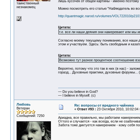
лишь кусочек от общей картины - именно поэтому 
таинственный
незнакомец
Можно посмотреть его статью "Наблюдатель во вс
http://quantmagic.narod.ru/volumes/VOL722010/p2101
Цитата:
т.е. все ли наши деяния они намеревают или мы и
Согласно моему текущему пониманию, все наши д
этом и участвуем. Здесь: быть свободным и казать
Цитата:
Возможно тут разное процентное соотношение вз
Вероятно, потому что это так в них (в нас) - зало
горазд... Духовные практики, духовные форумы... 
— Do you believe in God?
— I believe in Myself. (c)
Любовь
Re: вопросы от вредного чайника
Ветеран
«
Ответ #93 :
23 Октября 2010, 10:02:04 
Сообщений: 7250
Ариадна, все правильно, мы работаем намерением 
Оттого и случается - как всегда, если не озабочи
Забота тоже диктуется намерением - кому себя пок