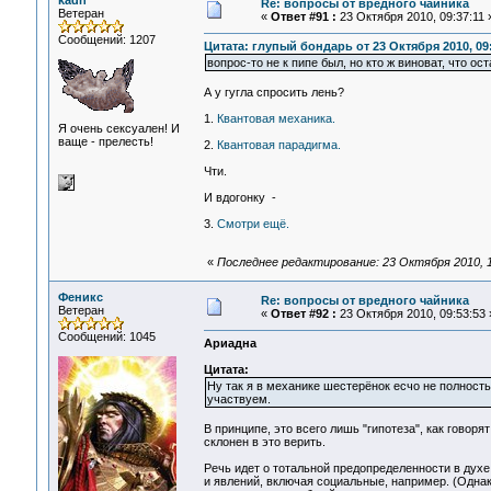
kadh
Re: вопросы от вредного чайника
Ветеран
«
Ответ #91 :
23 Октября 2010, 09:37:11 
Сообщений: 1207
Цитата: глупый бондарь от 23 Октября 2010, 09:
вопрос-то не к пипе был, но кто ж виноват, что о
А у гугла спросить лень?
1.
Квантовая механика.
Я очень сексуален! И
ваще - прелесть!
2.
Квантовая парадигма.
Чти.
И вдогонку -
3.
Смотри ещё.
«
Последнее редактирование: 23 Октября 2010, 1
Феникс
Re: вопросы от вредного чайника
Ветеран
«
Ответ #92 :
23 Октября 2010, 09:53:53 
Сообщений: 1045
Ариадна
Цитата:
Ну так я в механике шестерёнок есчо не полность
участвуем.
В принципе, это всего лишь "гипотеза", как говор
склонен в это верить.
Речь идет о тотальной предопределенности в дух
и явлений, включая социальные, например. (Однак