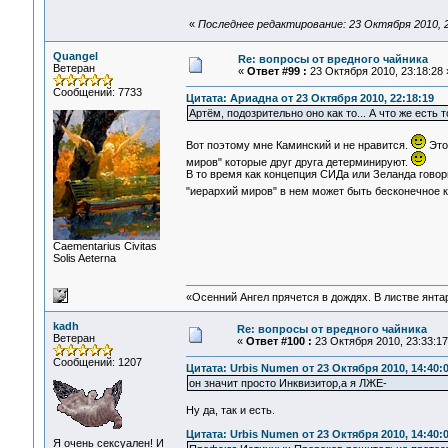
«
Последнее редактирование: 23 Октября 2010, 2
Quangel
Re: вопросы от вредного чайника
Ветеран
«
Ответ #99 :
23 Октября 2010, 23:18:28 
Сообщений: 7733
Цитата: Ариадна от 23 Октября 2010, 22:18:19
Артём, подозрительно оно как то... А что же есть
Вот поэтому мне Каминский и не нравится.
Это 
миров" которые друг друга детерминируют.
В то время как концепция СИДа или Зеланда говор
"иерархий миров" в нем может быть бесконечное 
Сaementarius Civitas
Solis Aeterna
«Осенний Ангел прячется в дождях. В листве янтарн
kadh
Re: вопросы от вредного чайника
Ветеран
«
Ответ #100 :
23 Октября 2010, 23:33:17
Сообщений: 1207
Цитата: Urbis Numen от 23 Октября 2010, 14:40:
он значит просто Инквизитор,а я ЛЖЕ-
Ну да, так и есть.
Цитата: Urbis Numen от 23 Октября 2010, 14:40:
Я очень сексуален! И