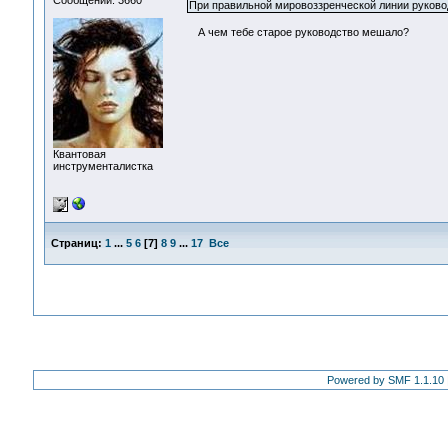
Сообщений: 3660
При правильной мировоззренческой линии руковод
А чем тебе старое руководство мешало?
Квантовая
инструменталистка
Страниц:
1
...
5
6
[
7
]
8
9
...
17
Все
Powered by SMF 1.1.10