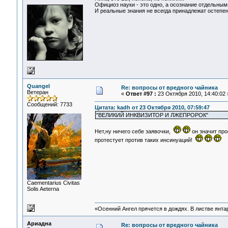
Официоз науки - это одно, а осознание отдельными
И реальные знания не всегда принадлежат остепе
Quangel
Re: вопросы от вредного чайника
Ветеран
«
Ответ #97 :
23 Октября 2010, 14:40:02 
Сообщений: 7733
Цитата: kadh от 23 Октября 2010, 07:59:47
"ВЕЛИКИЙ ИНКВИЗИТОР И ЛЖЕПРОРОК"
Нет,ну ничего себе заявочки,
он значит пр
протестует против таких инсинуаций!
Сaementarius Civitas
Solis Aeterna
«Осенний Ангел прячется в дождях. В листве янтарн
Ариадна
Re: вопросы от вредного чайника