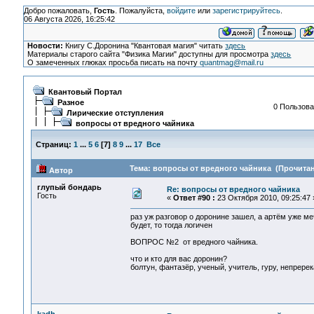
Добро пожаловать,
Гость
. Пожалуйста,
войдите
или
зарегистрируйтесь
.
06 Августа 2026, 16:25:42
Новости:
Книгу С.Доронина "Квантовая магия" читать
здесь
Материалы старого сайта "Физика Магии" доступны для просмотра
здесь
О замеченных глюках просьба писать на почту
quantmag@mail.ru
Квантовый Портал
Разное
0 Пользова
Лирические отступления
вопросы от вредного чайника
Страниц:
1
...
5
6
[
7
]
8
9
...
17
Все
Тема: вопросы от вредного чайника (Прочитан
Автор
глупый бондарь
Re: вопросы от вредного чайника
Гость
«
Ответ #90 :
23 Октября 2010, 09:25:47 
раз уж разговор о доронине зашел, а артём уже ме
будет, то тогда логичен
ВОПРОС №2 от вредного чайника.
что и кто для вас доронин?
болтун, фантазёр, ученый, учитель, гуру, непререк