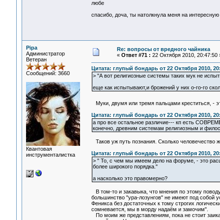
любе
спасибо, доча, ты натолкнула меня на интересную
Pipa
Re: вопросы от вредного чайника
Администратор
«
Ответ #71 :
22 Октября 2010, 20:47:50 
Ветеран
Цитата: глупый бондарь от 22 Октября 2010, 20
Сообщений: 3660
> "А вот религиозные системы таких мук не испы
еще как испытывают,и брожений у них о-го-го скол
Муки, двумя или тремя пальцами креститься, - э
Цитата: глупый бондарь от 22 Октября 2010, 20
а про все остальное различие--- кп есть СОВРЕ
конечно, древним системам религиозным и филос
Таков уж путь познания. Сколько человечество жи
Квантовая
Цитата: глупый бондарь от 22 Октября 2010, 20
инструменталистка
> " То, с чем мы имеем дело на форуме, - это ра
более широкого порядка."
а насколько это правомерно?
В том-то и закавыка, что мнения по этому поводу
большинство "ура-лозунгов" не имеют под собой у
Феникса без достаточных к тому строгих логических
сомневается, мы в морду надаём и замочим".
По моим же представлениям, пока не стоит заика