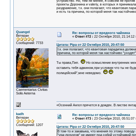
устройство. Но, тем не менее, я совсем не против
проекты Доронина и valeriy, в которых я принима
раздражение, т.к. они полагают, что квантовая п
и есть та причина, по которой меня так настойчив
Quangel
Re: вопросы от вредного чайника
Ветеран
«
Ответ #72 :
22 Октября 2010, 21:14:12 
Сообщений: 7733
Цитата: Pipa от 22 Октября 2010, 20:47:50
т.к. они полагают, что квантовая парадигма долж
причина, по которой меня так настойчиво "уходят
Ты права,Пип.
Но осмысление внутренних мех
оставить тебя админом,при условии что ты не бу
полицейский",мне неведомо.
Сaementarius Civitas
Solis Aeterna
«Осенний Ангел прячется в дождях. В листве янтарн
kadh
Re: вопросы от вредного чайника
Ветеран
«
Ответ #73 :
23 Октября 2010, 05:51:07 
Сообщений: 1207
Цитата: Pipa от 22 Октября 2010, 20:47:50
В том-то и закавыка, что мнения по этому поводу
"ура-лозунгов" не имеют под собой устойчивой по