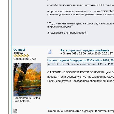
спасибо за честность, пипа--вот это ОЧЕНЬ важно
а про все остальное различие--- кп есть СОВРЕМ
конечно, древним системам религиозным и филосо
" То, с чем мы имеем дело на форуме, - это расш
широкого порядка."
а насколько это правомерно?
Quangel
Re: вопросы от вредного чайника
Ветеран
«
Ответ #67 :
22 Октября 2010, 20:21:27 
Сообщений: 7733
Цитата: глупый бондарь от 22 Октября 2010, 20
но от ВОПРОСА ты конретно сбежал--ЕСТЬ Л
ОТЛИЧИЕ - В ВОЗМОЖНОСТИ ВЕРИФИКАЦИИ 
превратится в очередную пустую словесную кару
Бодхи,или другого - создавшего свои поучения на
Сaementarius Civitas
Solis Aeterna
«Осенний Ангел прячется в дождях. В листве янтарн