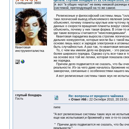
Цитата: глупый бондарь от 22 Октября 2010, 19
Сообщений: 3660
я вот "в общих чертах" не вижу никакой разницы
системой, претендующей на то же самое.
Религиозные и философский системы лишь "склади
таки логический вывод объясняемого явления (или
объясняет, почему планеты круглые или чуточку п
данных о скорости вращения планеты вокруг своей 
объяснить, почему у них такая форма. В этом-то 
где такие вопросы считаются "неисповедимыми".
Квантовая парадигма выросла строгим логическим
дальних конкурентов, которые могли бы с такой в
основе лишь масс и зарядов электронов и атомны
быть случайностью. А раз так, то квантовая механ
Квантовая
То, с чем мы имеем дело на форуме, - это расши
инструменталистка
более широкого порядка. Однако суть все-таки в 
на основе все той же логики, которая показала св
же порядка.
Причем дело подвигается не сказать, что бы оче
реальности. Из-за чего даже началось брожение на
заморочки, связанные с особенностями нашего м
А вот религиозные системы таких мук не испытыв
глупый бондарь
Re: вопросы от вредного чайника
Гость
«
Ответ #66 :
22 Октября 2010, 20:19:51 
пипе
"А вот религиозные системы таких мук не испыты
еще как испытывают,и брожений у них о-го-го скол
" Причем дело подвигается не сказать, что бы о
реальности."