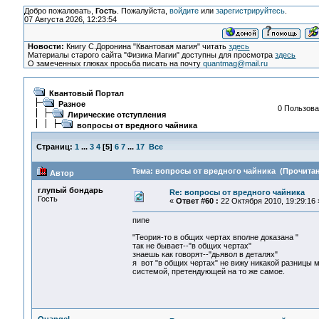
Добро пожаловать,
Гость
. Пожалуйста,
войдите
или
зарегистрируйтесь
.
07 Августа 2026, 12:23:54
Новости:
Книгу С.Доронина "Квантовая магия" читать
здесь
Материалы старого сайта "Физика Магии" доступны для просмотра
здесь
О замеченных глюках просьба писать на почту
quantmag@mail.ru
Квантовый Портал
Разное
0 Пользова
Лирические отступления
вопросы от вредного чайника
Страниц:
1
...
3
4
[
5
]
6
7
...
17
Все
Тема: вопросы от вредного чайника (Прочитан
Автор
глупый бондарь
Re: вопросы от вредного чайника
Гость
«
Ответ #60 :
22 Октября 2010, 19:29:16 
пипе
"Теория-то в общих чертах вполне доказана "
так не бывает--"в общих чертах"
знаешь как говорят--"дьявол в деталях"
я вот "в общих чертах" не вижу никакой разницы 
системой, претендующей на то же самое.