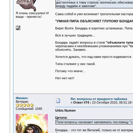
достаточных к тому строгих логических обосновани
морду надаём и замочим".
Я очень сексуален! И
Сама собой в уме возникает трогательная пастора
ваще - прелесть!
"УМНАЯ ПИПА ОБЪЯСНЯЕТ ГЛУПОМУ БОНДА
Берег Волги. Бондарь в коротких штанишках. Пипа 
Всё в лучших традициях...
Бондарь задаёт вопросы в стиле
"объясните тупи
черепахами и неизбежными упоминаниями про
"п
объяснять. Занавес.
Хочется думать, что над нами просто издеваются.
Типа сталкинг у них такой.
Потому что иначе...
Нет-нет-нет!
Феникс
Re: вопросы от вредного чайника
Ветеран
«
Ответ #74 :
23 Октября 2010, 06:51:18 
Сообщений: 1045
Urbis Numen
Цитата:
Твои вопросы начинают напоминать пословицу "см
Бондарь - это тот же Виталий, только не от матери