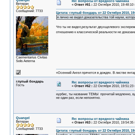
Quangel
Re: вопросы от вредного чайника
Ветеран
«
Ответ #61 :
22 Октября 2010, 19:48:10 
Сообщений: 7733
Цитата: глупый бондарь от 22 Октября 2010, 19
я лично не видел доказательства той науки, кото
Что ты не видел,результат двухщелевого экспере
отношению к классической реальности не доказан
Сaementarius Civitas
Solis Aeterna
«Осенний Ангел прячется в дождях. В листве янтарн
глупый бондарь
Re: вопросы от вредного чайника
Гость
«
Ответ #62 :
22 Октября 2010, 19:51:23 
нурбис, ты название ТЕМЫ прочитай медленно, в
не один раз, если непонятно.
Quangel
Re: вопросы от вредного чайника
Ветеран
«
Ответ #63 :
22 Октября 2010, 19:54:35 
Сообщений: 7733
Цитата: глупый бондарь от 22 Октября 2010, 19