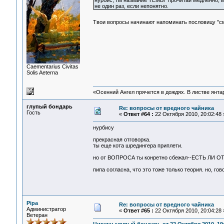
нурбис, ты название ТЕМЫ прочитай медленно, 
не один раз, если непонятно.
Твои вопросы начинают напоминать пословицу "см
Сaementarius Civitas
Solis Aeterna
«Осенний Ангел прячется в дождях. В листве янтарн
глупый бондарь
Re: вопросы от вредного чайника
Гость
«
Ответ #64 :
22 Октября 2010, 20:02:48 
нурбису
прекрасная отговорка.
ты еще кота шредингера приплети.
но от ВОПРОСА ты конретно сбежал--ЕСТЬ Л
пипа согласна, что это тоже только теория. но, г
Pipa
Re: вопросы от вредного чайника
Администратор
«
Ответ #65 :
22 Октября 2010, 20:04:28 
Ветеран