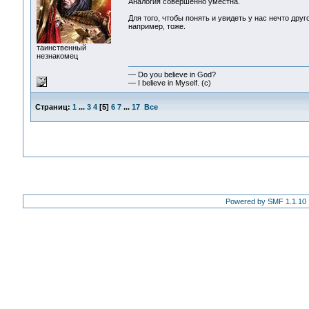
Аналогия совершенно уместна.
Для того, чтобы понять и увидеть у нас нечто друг
например, тоже.
таинственный
незнакомец
— Do you believe in God?
— I believe in Myself. (c)
Страниц:
1
...
3
4
[
5
]
6
7
...
17
Все
Powered by SMF 1.1.10