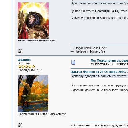
Ари, выкинула бы ты из головы эти б
Да нет, не стоит. Несмотря на то, что 
Ариадну одобряю в данном контексте. А
таинственный незнакомец
— Do you believe in God?
— I believe in Myself. (c)
Quangel
Re: Психология vs. эзо
Ветеран
«
Ответ #35 :
21 Октября 
Сообщений: 7735
Цитата: Феникс от 21 Октября 2010, 
Ариадну одобряю в данном контексте. А
Все эти мифологические конструкции 
и должны двигать,а не призывать наро
Сaementarius Civitas Solis Aeterna
«Осенний Ангел прячется в дождях. В л