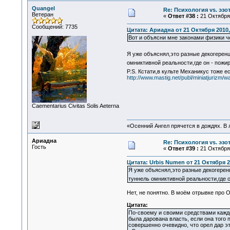
Quangel
Re: Психология vs. эзо
Ветеран
«
Ответ #38 :
21 Октября 
Сообщений: 7735
Цитата: Ариадна от 21 Октября 2010,
Вот и объясни мне законами физики 
Я уже объяснял,это разные декогеренц
омниктивной реальности,где он - пожи
P.S. Кстати,в культе Механикус тоже е
http://www.mastig.net/publ/miniatjuriz
Сaementarius Civitas Solis Aeterna
«Осенний Ангел прячется в дождях. В л
Ариадна
Re: Психология vs. эзо
Гость
«
Ответ #39 :
21 Октября 
Цитата: Urbis Numen от 21 Октября 2
Я уже объяснял,это разные декогерен
туннель омниктивной реальности,где о
Нет, не понятно. В моём отрывке про 
Цитата:
По-своему и своими средствами каждо
была дарована власть, если она того п
совершенно очевидно, что орел дар эт