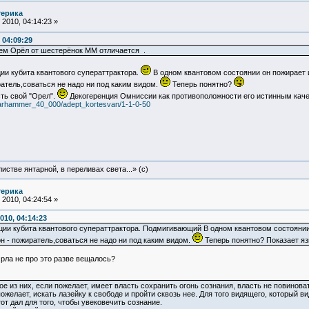
терика
2010, 04:14:23 »
 04:09:29
чем Орёл от шестерёнок ММ отличается .
ии кубита квантового суператтрактора.
В одном квантовом состоянии он пожирает и
ратель,соваться не надо ни под каким видом.
Теперь понятно?
сть свой "Орел".
Декогеренция Омниссии как противоположности его истинным кач
m/warhammer_40_000/adept_kortesvan/1-1-0-50
истве янтарной, в переливах света...» (c)
терика
2010, 04:24:54 »
010, 04:14:23
ции кубита квантового суператтрактора. Подмигивающий В одном квантовом состоянии 
н - пожиратель,соваться не надо ни под каким видом.
Теперь понятно? Показает я
Орла не про это разве вещалось?
е из них, если пожелает, имеет власть сохранить огонь сознания, власть не повинов
ожелает, искать лазейку к свободе и пройти сквозь нее. Для того видящего, который ви
от дал для того, чтобы увековечить сознание.