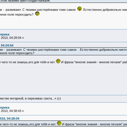
этой лазейке орел создал нагваля.
гом - развивают. С твоими шестерёнками тоже самое
. Естественно добровольно ник
инное поле переходить?
терика
2010, 04:28:04 »
 04:24:54
ом - развивают. С твоими шестерёнками тоже самое . Естественно добровольно никто н
инное поле переходить?
 чего-то не знаешь,его для тебя и нет.
И фраза "многие знания - многие печали" р
истве янтарной, в переливах света...» (c)
терика
2010, 04:38:43 »
010, 04:28:04
 чего-то не знаешь,его для тебя и нет.
И фраза "многие знания - многие печали" 