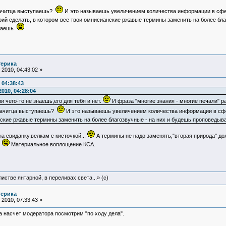
значитца выступаешь?
И это называешь увеличением количества информации в сф
рий сделать, в котором все твои омнисианские ржавые термины заменить на более бл
угаешь
терика
2010, 04:43:02 »
 04:38:43
010, 04:28:04
и чего-то не знаешь,его для тебя и нет.
И фраза "многие знания - многие печали"
 значитца выступаешь?
И это называешь увеличением количества информации в сф
нские ржавые термины заменить на более благозвучные - на них и будешь проповеды
а свиданку,велкам с кисточкой...
А термины не надо заменять,"вторая природа" д
.
Материальное воплощение КСА.
истве янтарной, в переливах света...» (c)
терика
2010, 07:33:43 »
 а насчет модератора посмотрим "по ходу дела".