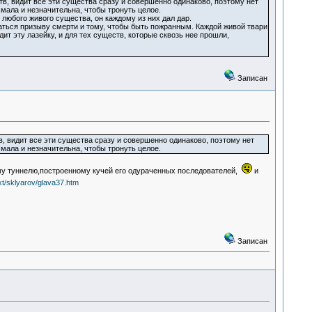
в, видит все эти существа сразу и совершенно одинаково, поэтому нет
 мала и незначительна, чтобы тронуть целое.
 любого живого существа, он каждому из них дал дар.
аться призыву смерти и тому, чтобы быть пожранным. Каждой живой твари
дит эту лазейку, и для тех существ, которые сквозь нее прошли,
Записан
, видит все эти существа сразу и совершенно одинаково, поэтому нет
 мала и незначительна, чтобы тронуть целое.
му туннелю,построенному кучей его одураченных последователей,
и
ext/sklyarov/glava37.htm
Записан