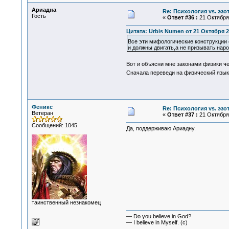
Ариадна
Re: Психология vs. эзо
Гость
«
Ответ #36 :
21 Октября 
Цитата: Urbis Numen от 21 Октября 2
Все эти мифологические конструкции 
и должны двигать,а не призывать наро
Вот и объясни мне законами физики 
Сначала переведи на физический язык
Феникс
Re: Психология vs. эзо
Ветеран
«
Ответ #37 :
21 Октября 
Сообщений: 1045
Да, поддерживаю Ариадну.
таинственный незнакомец
— Do you believe in God?
— I believe in Myself. (c)