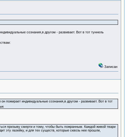
ндивидуальные сознания,в другом - развивает. Вот в тот туннель
ествам:
Записан
он пожирает индивидуальные сознания,в другом - развивает. Вот в тот
зык
аться призыву смерти и тому, чтобы быть пожранным. Каждой живой твари
дит эту лазейку, и для тех существ, которые сквозь нее прошли,