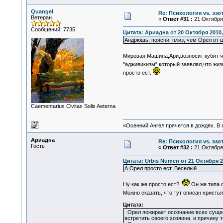
Quangel
Re: Психология vs. эзо
Ветеран
«
Ответ #31 :
21 Октября 
Сообщений: 7735
Цитата: Ариадна от 20 Октября 2010,
Андрюшь, поясни, плиз, чем Орёл от
Мировая Машина,Ари,возносит кубит ч
"адживикизм",который заявлял,что жиз
просто ест.
Сaementarius Civitas Solis Aeterna
«Осенний Ангел прячется в дождях. В л
Ариадна
Re: Психология vs. эзо
Гость
«
Ответ #32 :
21 Октября 
Цитата: Urbis Numen от 21 Октября 2
А Орел просто ест. Веселый
Ну как же просто ест?
Он же типа о
Можно сказать, что тут описан христь
Цитата:
Орел пожирает осознание всех сущест
встретить своего хозяина, и причину т