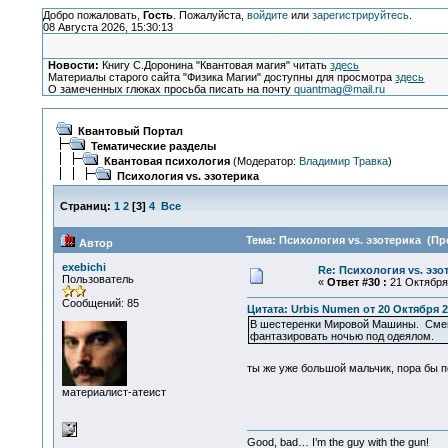
Добро пожаловать,
Гость
. Пожалуйста,
войдите
или
зарегистрируйтесь
.
08 Августа 2026, 15:30:13
Новости:
Книгу С.Доронина "Квантовая магия" читать
здесь
Материалы старого сайта "Физика Магии" доступны для просмотра
здесь
О замеченных глюках просьба писать на почту
quantmag@mail.ru
Квантовый Портал
Тематические разделы
Квантовая психология
(Модератор:
Владимир Травка
)
Психология vs. эзотерика
Страниц:
1
2
[
3
]
4
Все
Тема: Психология vs. эзотерика (Пр
Автор
exebichi
Re: Психология vs. эзо
Пользователь
«
Ответ #30 :
21 Октября 
Сообщений: 85
Цитата: Urbis Numen от 20 Октября 2
В шестеренки Мировой Машины. Смеющ
фантазировать ночью под одеялом.
ты же уже большой мальчик, пора бы 
материалист-атеист
Good, bad… I’m the guy with the gun!