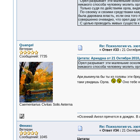
Орел разрывает эти маленькие осколк
никакого способа человеку молить орл
Только судя по действиям орла, видящ
По-своему и своими средствами каждо
была дарована власть, если она того п
совершенно очевидно, что орел дар эт
С целью проводить живых существ к 
Quangel
Re: Психология vs. эзо
Ветеран
«
Ответ #33 :
21 Октября 
Сообщений: 7735
Цитата: Ариадна от 21 Октября 2010,
Орел разрывает эти маленькие осколк
никакого способа человеку молить орл
Ари,выкинула бы ты из головы эти бр
таки увидишь Орла.
Оно тебе 
Сaementarius Civitas Solis Aeterna
«Осенний Ангел прячется в дождях. В л
Феникс
Re: Психология vs. эзо
Ветеран
«
Ответ #34 :
21 Октября 
Сообщений: 1045
Цитата: