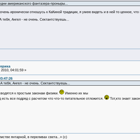
редни американского фантазера-проныры...
я очень иронически отношусь к КаКиной традиции, я умею видеть и в ней то ценное, что 
 тебя, Ангел - не очень. Сектантствуешь...
терика
2010, 04:01:59 »
03:47:26
 тебя, Ангел - не очень. Сектантствуешь...
сводятся к простым законам физики.
Именно их мы
д есть все подряд с расчетом что что-то питательное отложится.
Тот,кто знает зак
истве янтарной, в переливах света...» (c)