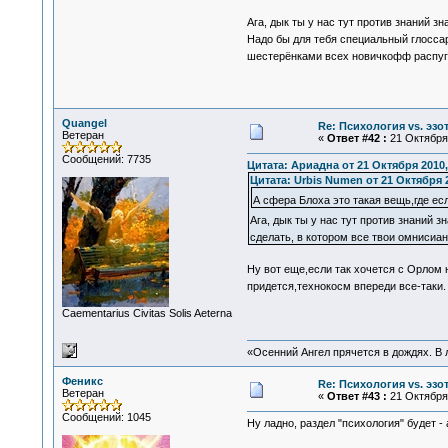
Ага, дык ты у нас тут против знаний 
Надо бы для тебя специальный глосса
шестерёнками всех новичкофф расп
Quangel
Re: Психология vs. эзо
Ветеран
«
Ответ #42 :
21 Октября 
Сообщений: 7735
Цитата: Ариадна от 21 Октября 2010,
Цитата: Urbis Numen от 21 Октября 2
А сфера Блоха это такая вещь,где есл
Ага, дык ты у нас тут против знаний
сделать, в котором все твои омнисиа
Ну вот еще,если так хочется с Орлом н
придется,технокосм впереди все-таки
Сaementarius Civitas Solis Aeterna
«Осенний Ангел прячется в дождях. В л
Феникс
Re: Психология vs. эзо
Ветеран
«
Ответ #43 :
21 Октября 
Сообщений: 1045
Ну ладно, раздел "психология" будет -