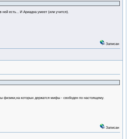
в ней есть... И Ариадна умеет (или учится).
Записан
оны физики,на которых держатся мифы - свободен по настоящему.
Записан