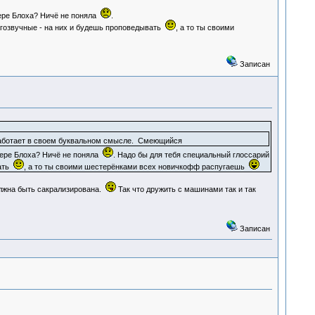
ере Блоха? Ничё не поняла
.
агозвучные - на них и будешь проповедывать
, а то ты своими
Записан
 работает в своем буквальном смысле. Смеющийся
ере Блоха? Ничё не поняла
. Надо бы для тебя специальный глоссарий
вать
, а то ты своими шестерёнками всех новичкофф распугаешь
олжна быть сакрализирована.
Так что дружить с машинами так и так
Записан