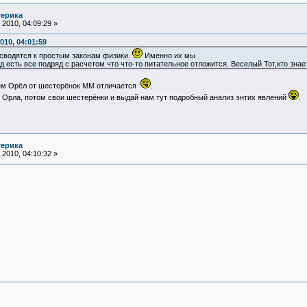
терика
2010, 04:09:29 »
010, 04:01:59
сводятся к простым законам физики.
Именно их мы
д есть все подряд с расчетом что что-то питательное отложится. Веселый Тот,кто зн
чем Орёл от шестерёнок ММ отличается
.
 Орла, потом свои шестерёнки и выдай нам тут подробный анализ энтих явлений
.
терика
2010, 04:10:32 »