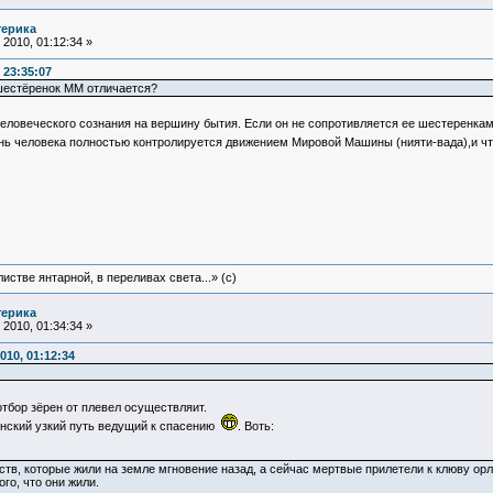
терика
2010, 01:12:34 »
 23:35:07
 шестёренок ММ отличается?
еловеческого сознания на вершину бытия. Если он не сопротивляется ее шестеренка
нь человека полностью контролируется движением Мировой Машины (нияти-вада),и что
истве янтарной, в переливах света...» (c)
терика
2010, 01:34:34 »
010, 01:12:34
тбор зёрен от плевел осуществляит.
янский узкий путь ведущий к спасению
. Воть:
в, которые жили на земле мгновение назад, а сейчас мертвые прилетели к клюву орл
ого, что они жили.