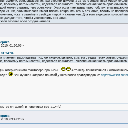
и пламени, раскладывает их, как скорняк шкурки, а затем съедает всех живых сущест
а, просить у него милостей, надеяться на жалость. Человеческая часть орла слишком
ий может сказать, чего орел хочет. Хотя орла и не затрагивают обстоятельства жизни
е из них, если пожелает, имеет власть сохранить огонь сознания, власть не повинов
ожелает, искать лазейку к свободе и пройти сквозь нее. Для того видящего, который ви
от дал для того, чтобы увековечить сознание.
этой лазейке орел создал нагваля.
терика
2010, 01:50:08 »
 01:34:34
и пламени, раскладывает их, как скорняк шкурки, а затем съедает всех живых существ
а, просить у него милостей, надеяться на жалость. Человеческая часть орла слишком
едни американского фантазера-проныры...
А то ведь привяжешься к омниктивно
надо?
Вон лучше Склярова почитай,у него более правдоподобно:
http://www.lah.ru/t
истве янтарной, в переливах света...» (c)
терика
2010, 03:47:26 »