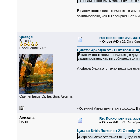
С целью проводить живых существ к 
В одном состоянии - пожирают, в дру
заминировано, как ты собираешься м
Quangel
Re: Психология vs. эзо
Ветеран
«
Ответ #40 :
21 Октября 
Сообщений: 7735
Цитата: Ариадна от 21 Октября 2010,
В одном состоянии - пожирают, в друг
заминировано, как ты собираешься м
А сфера Блоха это такая вещь,где если
Сaementarius Civitas Solis Aeterna
«Осенний Ангел прячется в дождях. В л
Ариадна
Re: Психология vs. эзо
Гость
«
Ответ #41 :
21 Октября 
Цитата: Urbis Numen от 21 Октября 2
А сфера Блоха это такая вещь,где если