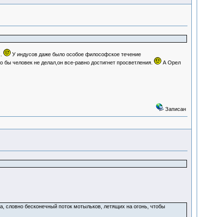
м.
У индусов даже было особое философское течение
 бы человек не делал,он все-равно достигнет просветления.
А Орел
Записан
а, словно бесконечный поток мотыльков, летящих на огонь, чтобы