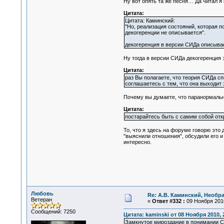
Ну вот опять та же песня… Да читал я
Цитата:
Цитата: Каминский:
"Но, реализация состояний, которая 
декогеренции не описывается".
декогеренция в версии СИДа описывае
Ну тогда в версии СИДа декогеренция 
Цитата:
раз Вы полагаете, что теория СИДа сп
соглашаетесь с тем, что она выходит 
Почему вы думаете, что паранормальн
Цитата:
постарайтесь быть с самим собой откр
То, что я здесь на форуме говорю это
"выяснили отношения", обсудили его и
интересно.
Любовь
Re: А.В. Каминский, Необр
Ветеран
«
Ответ #332 :
09 Ноября 2010
Сообщений: 7250
Цитата: kaminski от 08 Ноября 2010, 
Замкнутое мироздание в понимании СИ