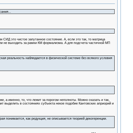
ания...
 СИД это чистое запутанное состояние. А, если это так, то матрица
сли не выходить за рамки КМ формализма. А для подсчета частичной МП
еская реальность наблюдается в физической системе без всякого условия
е, а именно, то, что лежит за порогом неполноты. Можно сказать и так,
лит выделить в состояниях субъекта некое подобие Кантовских априорий и
рая понимается, как редукция, не описывается теорией декогеренции.