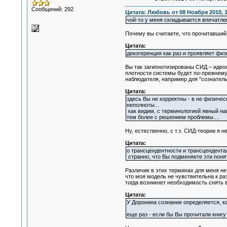
Сообщений: 292
Цитата: Любовь от 08 Ноября 2010, 1
чой-то у меня складывается впечатлен
Почему вы считаете, что прочитавший
Цитата:
декогеренция как раз и проявляет фи
Вы так загипнотизированы СИД – идеол
плотности системы будет по-прежнему
наблюдателя, например для "сознательн
Цитата:
здесь Вы не корректны - в не физиче
неполноты...
как видим, с терминологией явный нап
тем более с решением проблемы....
Ну, естественно, с т.з. СИД-теории я не
Цитата:
о трансцендентности и трансцендентал
странно, что Вы подменяете эти поняти
Различие в этих терминах для меня не 
что моя модель не чувствительна к ра
тогда возникнет необходимость снять 
Цитата:
У Доронина сознание определяется, к
еще раз - если бы Вы прочитали книгу