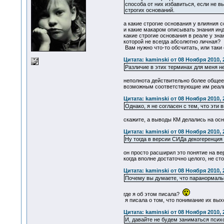
способа от них избавиться, если не в
строгих оснований.
а какие строгие основания у влияния 
и какие макаром описывать знания инд
какие строгие основания в реале у зна
которой не всегда абсолютно личная?
Вам нужно что-то обсчитать, или таки
Цитата: kaminski от 08 Ноября 2010, 
Различие в этих терминах для меня не
неполнота действительно более общее 
возможным соответствующие им реали
Цитата: kaminski от 08 Ноября 2010, 
Однако, я не согласен с тем, что эти
скажите, а выводы КМ делались на ос
Цитата: kaminski от 08 Ноября 2010, 
Ну тогда в версии СИДа декогеренция 
он просто расширил это понятие на ве
когда вполне достаточно целого, не ст
Цитата: kaminski от 08 Ноября 2010, 
Почему вы думаете, что паранормаль
где я об этом писала?
я писала о том, что понимание их выхо
Цитата: kaminski от 08 Ноября 2010, 
И, давайте не будем заниматься псих