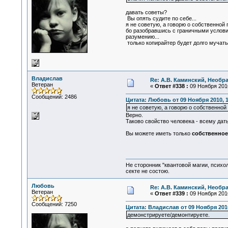
давать советы?
Вы опять судите по себе...
я не советую, а говорю о собственной 
бо разобравшись с граничными услови
разумению...
только копирайтер будет долго мучать
Владислав
Re: А.В. Каминский, Необр
Ветеран
«
Ответ #338 :
09 Ноября 2010
Сообщений: 2486
Цитата: Любовь от 09 Ноября 2010, 1
я не советую, а говорю о собственной 
Верно.
Таково свойство человека - всему дать
Вы можете иметь только
собственное
Не сторонник "квантовой магии, психо
секте не состою.
Любовь
Re: А.В. Каминский, Необр
Ветеран
«
Ответ #339 :
09 Ноября 2010
Сообщений: 7250
Цитата: Владислав от 09 Ноября 2010
демонстрируете/демонтируете.