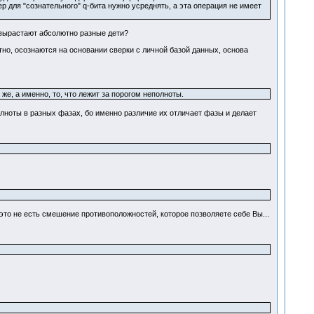
 для "сознательного" q-бита нужно усреднять, а эта операция не имеет
 вырастают абсолютно разные дети?
ятно, осознаются на основании сверки с личной базой данных, основа
же, а именно, то, что лежит за порогом неполноты.
лноты в разных фазах, бо именно различие их отличает фазы и делает
это не есть смешение противоположностей, которое позволяете себе Вы...