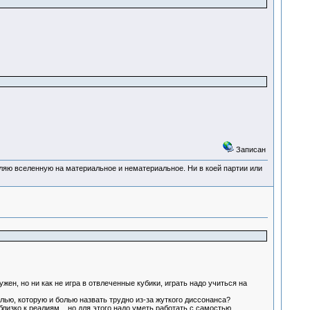
Записан
деляю вселенную на материальное и нематериальное. Ни в коей партии или
ен, но ни как не игра в отвлеченные кубики, играть надо учиться на
ю, которую и болью назвать трудно из-за жуткого диссонанса?
лизко к реалиям... но для этого надо уметь работать с самостью