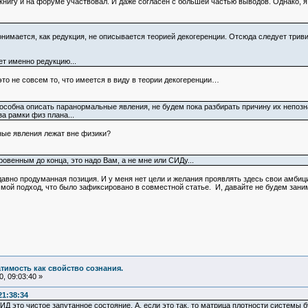
 книгу и на форуме участвовал. И даже согласен с большей частью выводов. Однако, я
понимается, как редукция, не описывается теорией декогеренции. Отсюда следует три
т именно редукцию...
это не совсем то, что имеется в виду в теории декогеренции…
особна описать паранормальные явления, не будем пока разбирать причину их непозна
за рамки физ плана...
ые явления лежат вне физики?
овенным до конца, это надо Вам, а не мне или СИДу...
 давно продуманная позиция. И у меня нет цели и желания проявлять здесь свои амби
 мой подход, что было зафиксировано в совместной статье. И, давайте не будем зани
атимость как свойство сознания.
, 09:03:40 »
21:38:34
Д это чистое запутанное состояние. А, если это так, то матрица плотности системы 