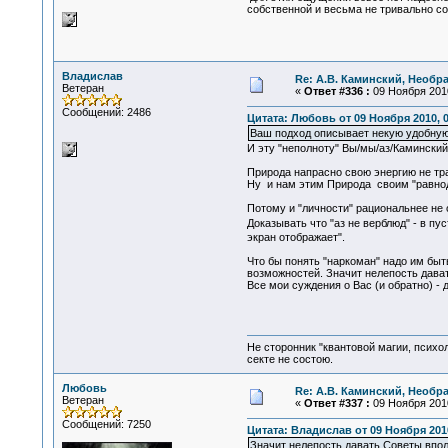
собственной и весьма не тривально соч
Владислав
Re: А.В. Каминский, Необр
Ветеран
«
Ответ #336 :
09 Ноября 2010
Сообщений: 2486
Цитата: Любовь от 09 Ноября 2010, 0
Ваш подход описывает некую удобную
И эту "неполноту" Вы/мы/аз/Каминский
Природа напрасно свою энергию не тра
Ну и нам этим Природа своим "равнод
Потому и "личности" рациональнее не о
Доказывать что "аз не верблюд" - в п
экран отображает".
Что бы понять "наркоман" надо им быт
возможностей. Значит нелепость дава
Все мои суждения о Вас (и обратно) - 
Не сторонник "квантовой магии, психо
секте не состою.
Любовь
Re: А.В. Каминский, Необр
Ветеран
«
Ответ #337 :
09 Ноября 2010
Сообщений: 7250
Цитата: Владислав от 09 Ноября 2010
Значит нелепость давать Советы впол