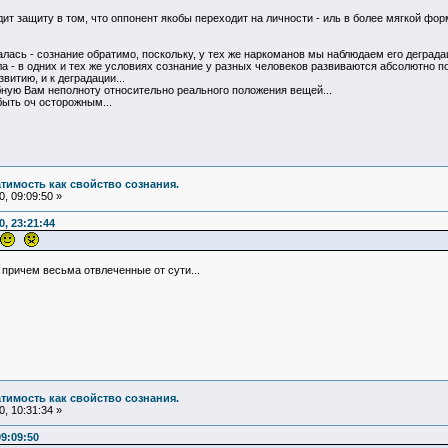
ит защиту в том, что оппонент якобы переходит на личности - иль в более мягкой фор
лась - сознание обратимо, поскольку, у тех же наркоманов мы наблюдаем его деградац
тила - в одних и тех же условиях сознание у разных человеков развиваются абсолютно
звитию, и к деградации...
бную Вам неполноту относительно реального положения вещей...
быть оч осторожным...
атимость как свойство сознания.
, 09:09:50 »
, 23:21:44
. причем весьма отвлеченные от сути...
атимость как свойство сознания.
, 10:31:34 »
9:09:50