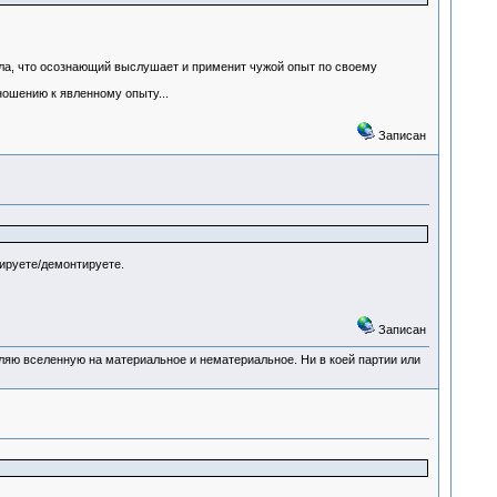
ла, что осознающий выслушает и применит чужой опыт по своему
ношению к явленному опыту...
Записан
ируете/демонтируете.
Записан
деляю вселенную на материальное и нематериальное. Ни в коей партии или