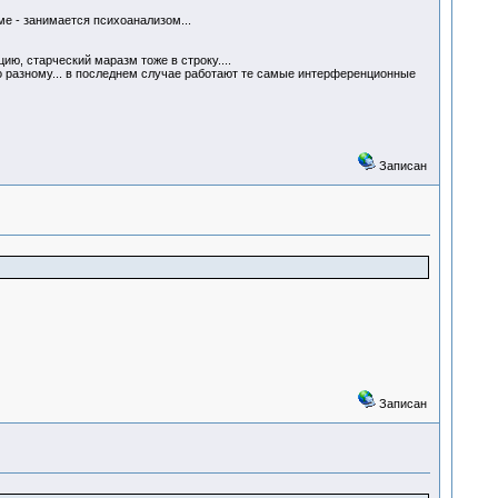
ме - занимается психоанализом...
ию, старческий маразм тоже в строку....
 по разному... в последнем случае работают те самые интерференционные
Записан
Записан