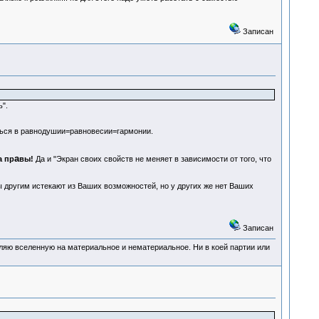
Записан
".
ться в равнодушии=равновесии=гармонии.
а
а пр
вы!
Да и "Экран своих свойств не меняет в зависимости от того, что
ы другим истекают из Ваших возможностей, но у других же нет Ваших
Записан
деляю вселенную на материальное и нематериальное. Ни в коей партии или