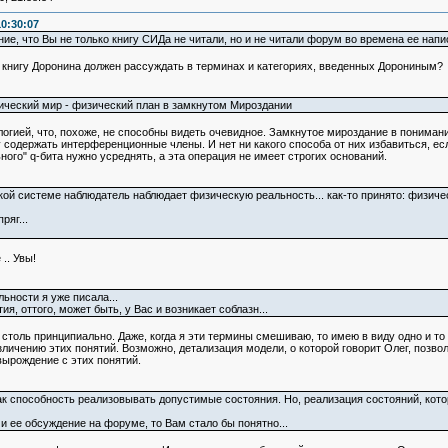
0:30:07
ие, что Вы не только книгу СИДа не читали, но и не читали форум во времена ее напис
 книгу Доронина должен рассуждать в терминах и категориях, введенных Дорониным?
зический мир - физический план в замкнутом Мироздании
огией, что, похоже, не способны видеть очевидное. Замкнутое мироздание в понимании
 содержать интерференционные члены. И нет ни какого способа от них избавиться, е
ого" q-бита нужно усреднять, а эта операция не имеет строгих оснований.
ской системе наблюдатель наблюдает физическую реальность... как-то принято: физич
ряг...
 .. Увы!
ьности я уже писала...
я, оттого, может быть, у Вас и возникает соблазн...
столь принципиально. Даже, когда я эти термины смешиваю, то имею в виду одно и то ж
зличению этих понятий. Возможно, детализация модели, о которой говорит Олег, позво
вырождение с этих понятий.
ак способность реализовывать допустимые состояния. Но, реализация состояний, кото
 и ее обсуждение на форуме, то Вам стало бы понятно...