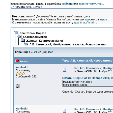
Добро пожаловать,
Гость
. Пожалуйста,
войдите
или
зарегистрируйтесь
.
07 Августа 2026, 12:45:37
Новости:
Книгу С.Доронина "Квантовая магия" читать
здесь
Материалы старого сайта "Физика Магии" доступны для просмотра
здесь
О замеченных глюках просьба писать на почту
quantmag@mail.ru
Квантовый Портал
Квантовая Магия
Журнал "Квантовая Магия"
А.В. Каминский, Необратимость как свойство сознания.
Страниц:
1
...
21
22
[
23
]
Все
Тема: А.В. Каминский, Необратимост
Автор
kaminski
Re: А.В. Каминский, Необр
Постоялец
«
Ответ #330 :
08 Ноября 2010
Сообщений: 292
Цитата: Oleg.Ol от 08 Ноября 2010, 1
Называется "Начало":
Можно взять здесь
Спасибо. Скачал. Буду сегодня смотре
kaminski
Re: А.В. Каминский, Необр
Постоялец
«
Ответ #331 :
08 Ноября 2010