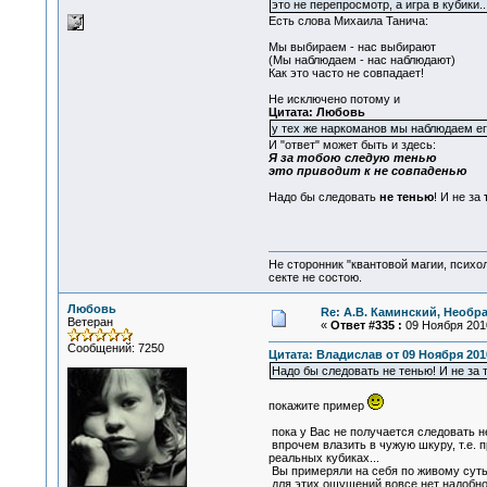
это не перепросмотр, а игра в кубики.
Есть слова Михаила Танича:
Мы выбираем - нас выбирают
(Мы наблюдаем - нас наблюдают)
Как это часто не совпадает!
Не исключено потому и
Цитата: Любовь
у тех же наркоманов мы наблюдаем его
И "ответ" может быть и здесь:
Я за тобою следую тенью
это приводит к не совпаденью
Надо бы следовать
не тенью
! И не за
Не сторонник "квантовой магии, психо
секте не состою.
Любовь
Re: А.В. Каминский, Необр
Ветеран
«
Ответ #335 :
09 Ноября 2010
Сообщений: 7250
Цитата: Владислав от 09 Ноября 2010
Надо бы следовать не тенью! И не за 
покажите пример
пока у Вас не получается следовать не
впрочем влазить в чужую шкуру, т.е. п
реальных кубиках...
Вы примеряли на себя по живому суть
для этих ощущений вовсе нет надобнос