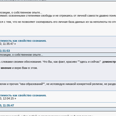
позиции, о собственном опыте...
ями/с освоенными степенями свободы и не отрекаясь от личной самости даавно поня
ся с тем, что не позволяет скопировать его личная база данных из-за неполноты по от
атимость как свойство сознания.
, 11:35:47 »
1:31:53
позиции, о собственном опыте...
 словами своими обоснование. Что Вы, как факт, красиво ""здесь и сейчас" де
монстр
 мнение
и верю Вам в этом.
логии и прочих "ква-образований"", не исповедую никакой конкретной религии, не раз
атимость как свойство сознания.
, 12:04:15 »
, 11:35:47