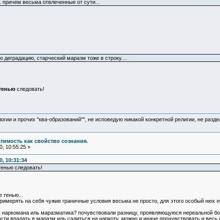
.. причем весьма отвлеченные от сути...
 деградацию, старческий маразм тоже в строку....
тенью
следовать!
логии и прочих "ква-образований"", не исповедую никакой конкретной религии, не раз
атимость как свойство сознания.
, 10:55:25 »
, 10:31:34
тенью следовать!
 тенью...
римерять на себя чужие граничные условия весьма не просто, для этого особый нюх нуж
 наркомана иль маразматика? почувствовали разницу, проявляющуюся нереальной боль
ти впадать в маразм иль садиться на наркоту, можно и иначе прочувствовать и весь б