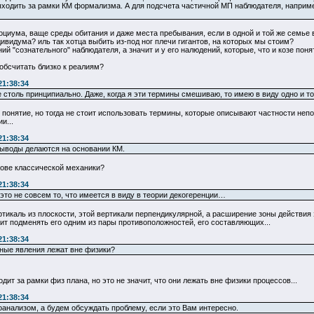
ыходить за рамки КМ формализма. А для подсчета частичной МП наблюдателя, например
социума, ваще среды обитания и даже места пребывания, если в одной и той же семье
ивидума? иль так хотца выбить из-под ног плечи гигантов, на которых мы стоим?
ний "сознательного" наблюдателя, а значит и у его налюдений, которые, что и козе пон
 обсчитать близко к реалиям?
21:38:34
 столь принципиально. Даже, когда я эти термины смешиваю, то имею в виду одно и то 
понятие, но тогда не стоит использовать термины, которые описывают частности непо
и...
21:38:34
 выводы делаются на основании КМ.
нове классической механики?
21:38:34
это не совсем то, что имеется в виду в теории декогеренции…
ртикаль из плоскости, этой вертикали перпендикулярной, а расширение зоны действия 
оит подменять его одним из пары противоположностей, его составляющих...
21:38:34
ные явления лежат вне физики?
дит за рамки физ плана, но это не значит, что они лежать вне физики процессов...
21:38:34
оанализом, а будем обсуждать проблему, если это Вам интересно.