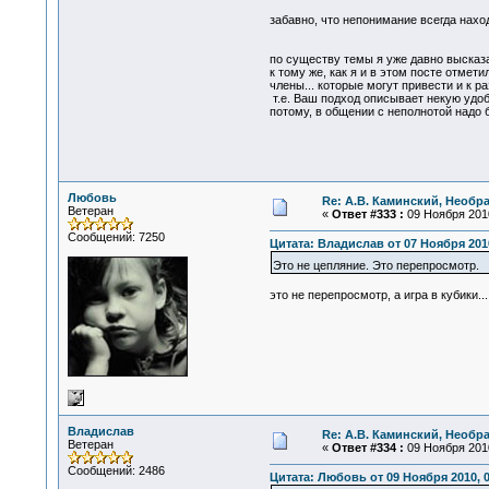
забавно, что непонимание всегда наход
по существу темы я уже давно высказа
к тому же, как я и в этом посте отме
члены... которые могут привести и к ра
т.е. Ваш подход описывает некую удо
потому, в общении с неполнотой надо 
Любовь
Re: А.В. Каминский, Необр
Ветеран
«
Ответ #333 :
09 Ноября 2010
Сообщений: 7250
Цитата: Владислав от 07 Ноября 2010
Это не цепляние. Это перепросмотр.
это не перепросмотр, а игра в кубики..
Владислав
Re: А.В. Каминский, Необр
Ветеран
«
Ответ #334 :
09 Ноября 2010
Сообщений: 2486
Цитата: Любовь от 09 Ноября 2010, 0