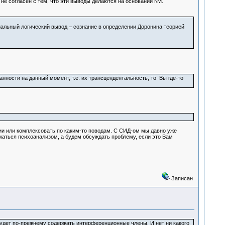
 не согласен с тем, что эти выводы делаются на основании КМ.
виальный логический вывод – сознание в определении Доронина теорией
нности на данный момент, т.е. их трансцендентальность, то Вы где-то
ции или комплексовать по каким-то поводам. С СИД-ом мы давно уже
маться психоанализом, а будем обсуждать проблему, если это Вам
Записан
будет по-прежнему содержать интерференционные члены. И нет ни какого