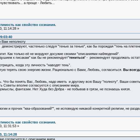
увствовать... а проще - Любить...
атимость как свойство сознания.
, 11:14:28 »
9:03:40
 Вам неполноту
 демонстрируют, частенько следуя "тенью за тенью", как бы порождая "тень на плетень
тит. Как только её не мордуют досужие своими "описаниями наблюдений".
ушием к писакам" как бы не рекомендует"
тениться
" - рекомендует продолжать оста
трицать, когда эту личность "наводят тень".
устую терять свою энергию жизни. Рационально с Вами, Любовь, согласиться.
Вы всегд
ь. Что бы понять Вас, Любовь, надо иметь и другому всю Вашу "полноту". Ваши совет
ть Советы вполне согласуется с описанием мира.
домыслы, фантазии. Нет Худа без Добра - не побывав в грязи, не познаешь князя.
логии и прочих "ква-образований"", не исповедую никакой конкретной религии, не раз
атимость как свойство сознания.
, 11:31:53 »
, 11:14:28
не согласуется с описанием мира.