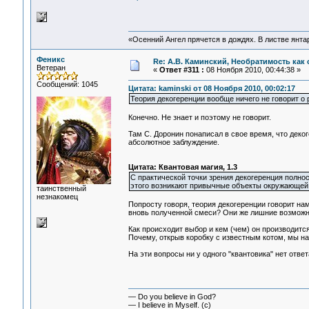
«Осенний Ангел прячется в дождях. В листве янтарн
Феникс
Re: А.В. Каминский, Необратимость как 
Ветеран
«
Ответ #311 :
08 Ноября 2010, 00:44:38 »
Сообщений: 1045
Цитата: kaminski от 08 Ноября 2010, 00:02:17
Теория декогеренции вообще ничего не говорит о 
Конечно. Не знает и поэтому не говорит.
Там С. Доронин понаписал в свое время, что деко
абсолютное заблуждение.
Цитата: Квантовая магия, 1.3
С практической точки зрения декогеренция полнос
этого возникают привычные объекты окружающей
таинственный
незнакомец
Попросту говоря, теория декогеренции говорит на
вновь полученной смеси? Они же лишние возможно
Как происходит выбор и кем (чем) он производится
Почему, открыв коробку с известным котом, мы на
На эти вопросы ни у одного "квантовика" нет ответа
— Do you believe in God?
— I believe in Myself. (c)