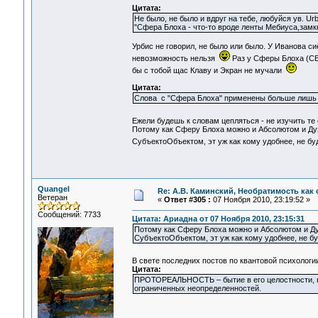
Цитата:
Не было, не было и вдруг на тебе, любуйся ув. U
"Сфера Блоха - что-то вроде ленты Мебиуса,замкн
Урбис не говорил, не было или было. У Иванова си
невозможность нельзя
Раз у Сферы Блоха (СБ)
бы с тобой щас Клаву и Экран не мучали
Цитата:
Слова с "Сфера Блоха" применены больше лишь 
Ежели будешь к словам цепляться - не изучить т
Потому как Сферу Блоха можно и Абсолютом и Дух
СубъектоОбъектом, эт уж как кому удобнее, не б
Quangel
Re: А.В. Каминский, Необратимость как 
Ветеран
«
Ответ #305 :
07 Ноября 2010, 23:19:52 »
Сообщений: 7733
Цитата: Ариадна от 07 Ноября 2010, 23:15:31
Потому как Сферу Блоха можно и Абсолютом и Ду
СубъектоОбъектом, эт уж как кому удобнее, не б
В свете последних постов по квантовой психологи
Цитата:
ПРОТОРЕАЛЬНОСТЬ – бытие в его целостности, н
ограниченных неопределенностей.