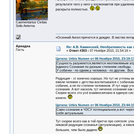
результате чего у него у космонавтов при удален
раскрыта полностью.
Сaementarius Civitas
Solis Aeterna
«Осенний Ангел прячется в дождях. В листве янтарн
Ариадна
Re: А.В. Каминский, Необратимость как 
Гость
«
Ответ #303 :
07 Ноября 2010, 21:54:16 »
Цитата: Urbis Numen от 06 Ноября 2010, 23:19:1
Сущность разумеется,является неотемлемым атри
единого Сознания по разным степеням свободы.
У собачки - по одним,у человека - по другим. Вс
Редукция - эт конечно хорошо. Но тут не учтены м
ежели человек с детства воспитывался с собачкам
собачек, а не по степени человеков. И тут надо 
сознания. А вот насколь тут ниченое сознание как
Скорее всего это усё взаимосвязано в единую сист
конечн
Цитата: Urbis Numen от 06 Ноября 2010, 23:44:1
Само сознание в ЧЗСУ потенциальное,а вот чере
себя актуальным.
Тут скорее всего как в той притче про сеятеля: у
никакой редукции сознанья (актуализации), а еже
большее, чем было дадено