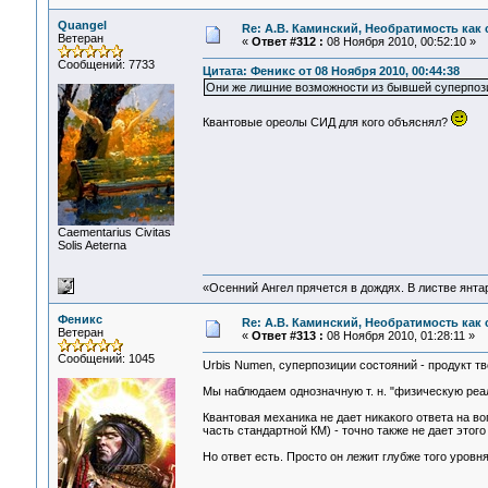
Quangel
Re: А.В. Каминский, Необратимость как 
Ветеран
«
Ответ #312 :
08 Ноября 2010, 00:52:10 »
Сообщений: 7733
Цитата: Феникс от 08 Ноября 2010, 00:44:38
Они же лишние возможности из бывшей суперпози
Квантовые ореолы СИД для кого объяснял?
Сaementarius Civitas
Solis Aeterna
«Осенний Ангел прячется в дождях. В листве янтарн
Феникс
Re: А.В. Каминский, Необратимость как 
Ветеран
«
Ответ #313 :
08 Ноября 2010, 01:28:11 »
Сообщений: 1045
Urbis Numen, суперпозиции состояний - продукт тв
Мы наблюдаем однозначную т. н. "физическую реа
Квантовая механика не дает никакого ответа на во
часть стандартной КМ) - точно также не дает этого
Но ответ есть. Просто он лежит глубже того уровн