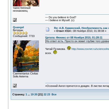
таинственный
незнакомец
— Do you believe in God?
— I believe in Myself. (c)
Quangel
Re: А.В. Каминский, Необратимость как 
Ветеран
«
Ответ #314 :
08 Ноября 2010, 01:38:08 »
Сообщений: 7733
Цитата: Феникс от 08 Ноября 2010, 01:28:11
Но ответ есть. Просто он лежит глубже того уровн
Читай Пузикова.
http://www.zovnet.ru/science/i
всех.
Сaementarius Civitas
Solis Aeterna
«Осенний Ангел прячется в дождях. В листве янтарн
Страниц:
1
...
19
20
[
21
]
22
23
Все