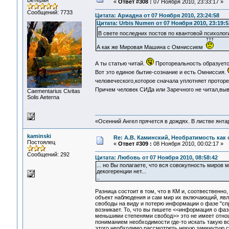
Ветеран
«
Ответ #308 :
07 Ноября 2010, 23:33:17 »
Сообщений: 7733
Цитата: Ариадна от 07 Ноября 2010, 23:24:58
Цитата: Urbis Numen от 07 Ноября 2010, 23:19:5
В свете последних постов по квантовой психоло
А как же Мировая Машина с Омниссием
А ты статью читай.
Протореальность образуется
Вот это единое бытие-сознание и есть Омниссия.
человеческого,которое сначала уплотняет проторе
Причем человек СИДа или Заречного не читал,выв
Сaementarius Civitas
Solis Aeterna
«Осенний Ангел прячется в дождях. В листве янтарн
kaminski
Re: А.В. Каминский, Необратимость как 
Постоялец
«
Ответ #309 :
08 Ноября 2010, 00:02:17 »
Сообщений: 292
Цитата: Любовь от 07 Ноября 2010, 08:58:42
... но Вы полагаете, что вся совокупность миров
декогеренции нет...
..
Разница состоит в том, что в КМ и, соотвественно
объект наблюдения и сам мир их включающий, явля
свободы на виду и потерю информации о фазе "спр
возникает. То, что вы пишете <<информация о фа
меньшими степенями свобод>> это не имеет отнош
пониманием необходимости где-то искать такую воз
этого необходимо рассмотреть некую замкнутую си