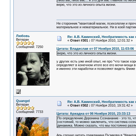
либо вы, либо вас... и это для вас главное по жизни
верю, что это из личного опыта жизни.
Не сторонник "квантовой магии, психологии и проч
материальное и нематериальное. Ни в коей партии
Любовь
Re: А.В. Каминский, Необратимость как 
Ветеран
«
Ответ #301 :
07 Ноября 2010, 12:01:32 »
Сообщений: 7250
Цитата: Владислав от 07 Ноября 2010, 11:03:06
верю, что это из личного опыта жизни.
у других есть уже иной опыт, не про "что такое х
определяет в конечном итоге все его мочи-мощи в м
и именно эти наработки и позволяют видеть ближе
Quangel
Re: А.В. Каминский, Необратимость как 
Ветеран
«
Ответ #302 :
07 Ноября 2010, 19:31:42 »
Сообщений: 7733
Цитата: Ариадна от 06 Ноября 2010, 23:33:13
По определению Доронина Сознанание - это то, чт
состояний, то можно заключить, что система созн
динамика. Можно сказать, что мы постоянно разл
Арь,срочно читать гражданина Пузикова в "Кванто