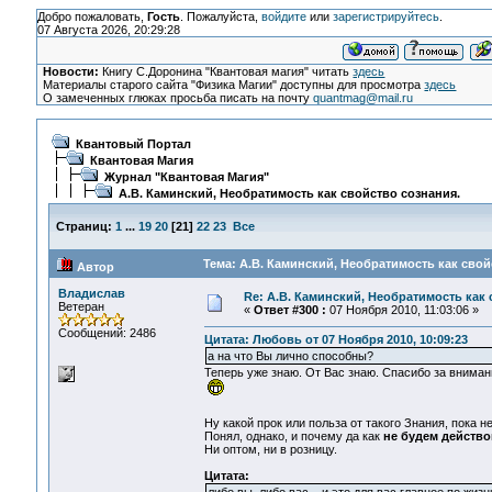
Добро пожаловать,
Гость
. Пожалуйста,
войдите
или
зарегистрируйтесь
.
07 Августа 2026, 20:29:28
Новости:
Книгу С.Доронина "Квантовая магия" читать
здесь
Материалы старого сайта "Физика Магии" доступны для просмотра
здесь
О замеченных глюках просьба писать на почту
quantmag@mail.ru
Квантовый Портал
Квантовая Магия
Журнал "Квантовая Магия"
А.В. Каминский, Необратимость как свойство сознания.
Страниц:
1
...
19
20
[
21
]
22
23
Все
Тема: А.В. Каминский, Необратимость как свой
Автор
Владислав
Re: А.В. Каминский, Необратимость как 
Ветеран
«
Ответ #300 :
07 Ноября 2010, 11:03:06 »
Сообщений: 2486
Цитата: Любовь от 07 Ноября 2010, 10:09:23
а на что Вы лично способны?
Теперь уже знаю. От Вас знаю. Спасибо за вниман
Ну какой прок или польза от такого Знания, пока н
Понял, однако, и почему да как
не будем действо
Ни оптом, ни в розницу.
Цитата: