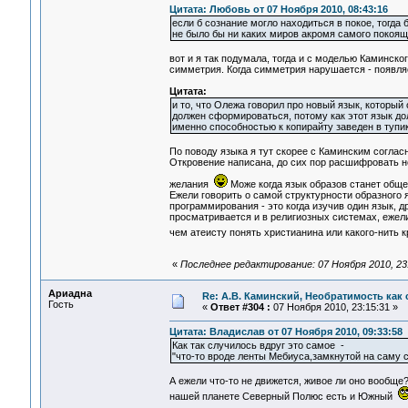
Цитата: Любовь от 07 Ноября 2010, 08:43:16
если б сознание могло находиться в покое, тогда 
не было бы ни каких миров акромя самого покояще
вот и я так подумала, тогда и с моделью Каминско
симметрия. Когда симметрия нарушается - появляе
Цитата:
и то, что Олежа говорил про новый язык, который 
должен сформироваться, потому как этот язык дол
именно способностью к копирайту заведен в тупик,
По поводу языка я тут скорее с Каминским соглас
Откровение написана, до сих пор расшифровать не
желания
Може когда язык образов станет общ
Ежели говорить о самой структурности образного 
программирования - это когда изучив один язык, д
просматривается и в религиозных системах, ежел
чем атеисту понять христианина или какого-нить
«
Последнее редактирование: 07 Ноября 2010, 23
Ариадна
Re: А.В. Каминский, Необратимость как 
Гость
«
Ответ #304 :
07 Ноября 2010, 23:15:31 »
Цитата: Владислав от 07 Ноября 2010, 09:33:58
Как так случилось вдруг это самое -
"что-то вроде ленты Мебиуса,замкнутой на саму 
А ежели что-то не движется, живое ли оно вообще
нашей планете Северный Полюс есть и Южный