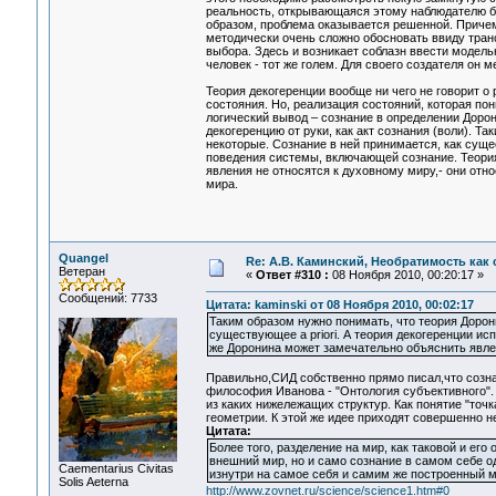
реальность, открывающаяся этому наблюдателю бу
образом, проблема оказывается решенной. Причем
методически очень сложно обосновать ввиду транс
выбора. Здесь и возникает соблазн ввести модель
человек - тот же голем. Для своего создателя он 
Теория декогеренции вообще ни чего не говорит о
состояния. Но, реализация состояний, которая по
логический вывод – сознание в определении Доро
декогеренцию от руки, как акт сознания (воли). Т
некоторые. Сознание в ней принимается, как сущес
поведения системы, включающей сознание. Теория
явления не относятся к духовному миру,- они отн
мира.
Quangel
Re: А.В. Каминский, Необратимость как 
Ветеран
«
Ответ #310 :
08 Ноября 2010, 00:20:17 »
Сообщений: 7733
Цитата: kaminski от 08 Ноября 2010, 00:02:17
Таким образом нужно понимать, что теория Дорон
существующее a priori. А теория декогеренции и
же Доронина может замечательно объяснить явле
Правильно,СИД собственно прямо писал,что сознан
философия Иванова - "Онтология субъективного". 
из каких нижележащих структур. Как понятие "точк
геометрии. К этой же идее приходят совершенно н
Цитата:
Более того, разделение на мир, как таковой и его
внешний мир, но и само сознание в самом себе о
Сaementarius Civitas
изнутри на самое себя и самим же построенный м
Solis Aeterna
http://www.zovnet.ru/science/science1.htm#0