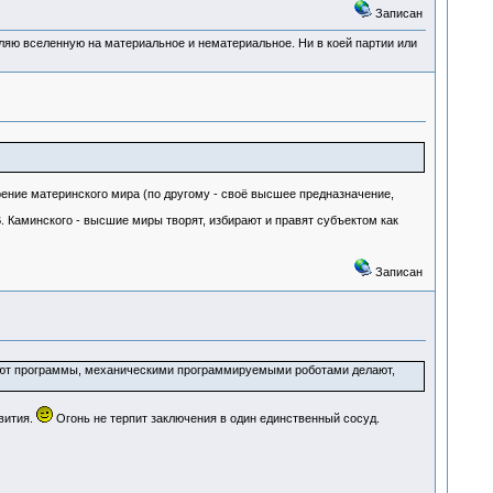
Записан
деляю вселенную на материальное и нематериальное. Ни в коей партии или
рение материнского мира (по другому - своё высшее предназначение,
. Каминского - высшие миры творят, избирают и правят субъектом как
Записан
ивляют программы, механическими программируемыми роботами делают,
вития.
Огонь не терпит заключения в один единственный сосуд.