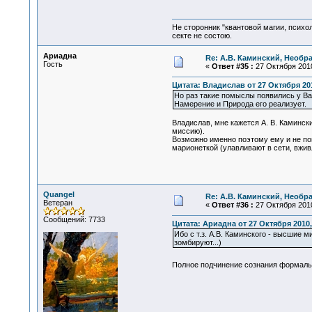
Не сторонник "квантовой магии, психо
секте не состою.
Ариадна
Re: А.В. Каминский, Необр
Гость
«
Ответ #35 :
27 Октября 2010
Цитата: Владислав от 27 Октября 201
Но раз такие помыслы появились у Ва
Намерение и Природа его реализует.
Владислав, мне кажется А. В. Каминск
миссию).
Возможно именно поэтому ему и не пон
марионеткой (улавливают в сети, вжи
Quangel
Re: А.В. Каминский, Необр
Ветеран
«
Ответ #36 :
27 Октября 2010
Сообщений: 7733
Цитата: Ариадна от 27 Октября 2010,
Ибо с т.з. А.В. Каминского - высшие
зомбируют...)
Полное подчинение сознания формальн