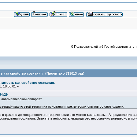
0 Пользователей и 6 Гостей смотрят эту т
ь как свойство сознания. (Прочитано 719013 раз)
атимость как свойство сознания.
, 18:56:01 »
54:29
ь математический аппарат?
за верификацию этой теории на основании практических опытов со сновидцами.
то я даже не до конца понял его теорию, если это можно так назвать... А предложение з
ледовании сознания. Втыкать в нейроны электроды это несомненно интересно и полез