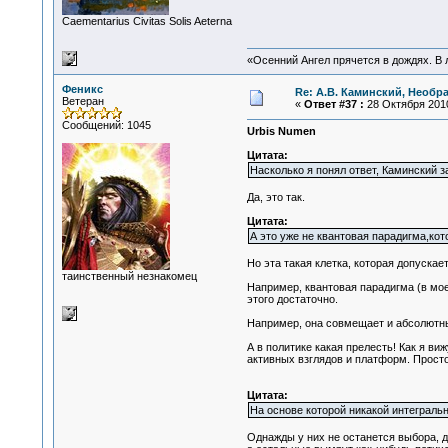
Сaementarius Civitas Solis Aeterna
«Осенний Ангел прячется в дождях. В л
Феникс
Re: А.В. Каминский, Необр
Ветеран
«
Ответ #37 :
28 Октября 2010
Сообщений: 1045
Urbis Numen
Цитата:
Насколько я понял ответ, Каминский з
Да, это так.
Цитата:
А это уже не квантовая парадигма,кот
Но эта такая клетка, которая допускае
таинственный незнакомец
Например, квантовая парадигма (в моем
этого достаточно.
Например, она совмещает и абсолютный
А в политике какая прелесть! Как я в
активных взглядов и платформ. Просто 
Цитата:
На основе которой никакой интегральн
Однажды у них не останется выбора, да