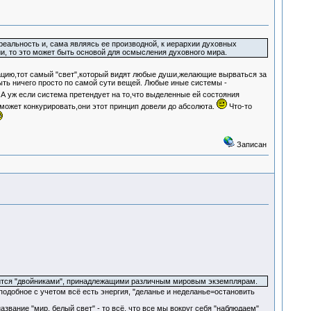
реальность и, сама являясь ее производной, к иерархии духовных
ии, то это может быть основой для осмысления духовного мира.
ию,тот самый "свет",который видят любые души,желающие вырваться за
ыть ничего просто по самой сути вещей. Любые иные системы -
А уж если система претендует на то,что выделенные ей состояния
ожет конкурировать,они этот принцип довели до абсолюта.
Что-то
Записан
одится "двойниками", принадлежащими различным мировым экземплярам.
 подобное с учетом всё есть энергия, "деланье и неделанье=остановить
азвание "мир, белый свет" - то всё, что все мы вокруг себя "наблюдаем"