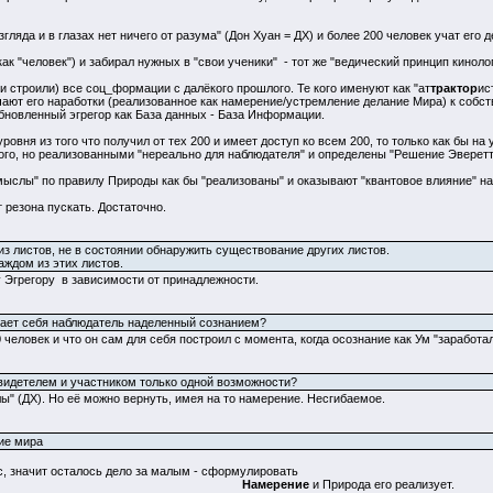
ляда и в глазах нет ничего от разума" (Дон Хуан = ДХ) и более 200 человек учат его 
ак "человек") и забирал нужных в "свои ученики" - тот же "ведический принцип кинолога
 (и строили) все соц_формации с далёкого прошлого. Те кого именуют как "ат
трактор
ис
ают его наработки (реализованное как намерение/устремление делание Мира) к собст
бновленный эгрегор как База данных - База Информации.
овня из того что получил от тех 200 и имеет доступ ко всем 200, то только как бы на
о, но реализованными "нереально для наблюдателя" и определены "Решение Эверетт
мыслы" по правилу Природы как бы "реализованы" и оказывают "квантовое влияние" на
резона пускать. Достаточно.
з листов, не в состоянии обнаружить существование других листов.
аждом из этих листов.
 Эгрегору в зависимости от принадлежности.
вает себя наблюдатель наделенный сознанием?
0 человек и что он сам для себя построил с момента, когда осознание как Ум "заработал
видетелем и участником только одной возможности?
ы" (ДХ). Но её можно вернуть, имея на то намерение. Несгибаемое.
ие мира
с, значит осталось дело за малым - сформулировать
Намерение
и Природа его реализует.