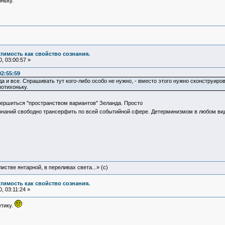
ньку.
атимость как свойство сознания.
, 03:00:57 »
02:55:59
а и все. Спрашивать тут кого-либо особо не нужно, - вместо этого нужно сконструиров
потихоньку.
ершиться "пространством вариантов" Зеланда. Просто
наний свободно трансерфить по всей событийной сфере. Детерминизмом в любом виде
истве янтарной, в переливах света...» (c)
атимость как свойство сознания.
, 03:11:24 »
етику.