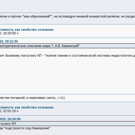
логии и прочих "ква-образований"", не исповедую никакой конкретной религии, не раз
атимость как свойство сознания.
, 19:20:59 »
0, 19:11:34
алгоритмическое описание мира ?, А.В. Каминский".
т базовому постулату КП - "полное знание о состоянии всей системы недостаточно дл
истве янтарной, в переливах света...» (c)
атимость как свойство сознания.
, 22:01:19 »
010, 19:20:59
стулату КП
да "подстроится под Намерение"