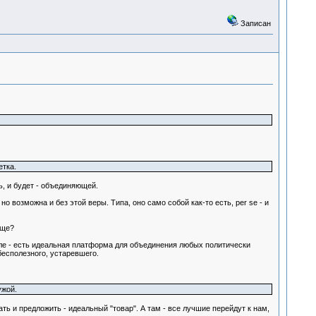
Записан
етка.
ь, и будет - объединяющей.
о возможна и без этой веры. Типа, оно само собой как-то есть, per se - и
еще?
ысле - есть идеальная платформа для объединения любых политически
бесполезного, устаревшего.
ужой.
ть и предложить - идеальный "товар". А там - все лучшие перейдут к нам,