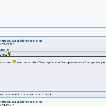
атимость как свойство сознания.
, 03:16:56 »
3:11:24
етику.
онкретика,
вот ответь,тебя и Пипу одни и те же "материнские миры" детерминируют
истве янтарной, в переливах света...» (c)
атимость как свойство сознания.
, 03:36:14 »