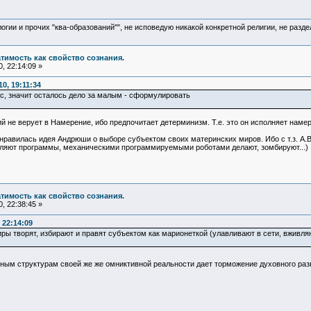
логии и прочих "ква-образований"", не исповедую никакой конкретной религии, не раз
атимость как свойство сознания.
, 22:14:09 »
0, 19:11:34
с, значит осталось дело за малым - сформулировать
ий не верует в Намерение, ибо предпочитает детерминизм. Т.е. это он исполняет наме
равилась идея Андрюши о выборе субъектом своих материнских миров. Ибо с т.з. А.В
вляют программы, механическими программируемыми роботами делают, зомбируют...)
атимость как свойство сознания.
, 22:38:45 »
 22:14:09
 миры творят, избирают и правят субъектом как марионеткой (улавливают в сети, вж
ым структурам своей же же омниктивной реальности дает торможение духовного раз