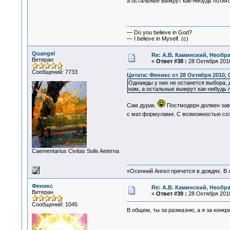
а остальные вымрут как-нибудь потихо
— Do you believe in God?
— I believe in Myself. (c)
Quangel
Re: А.В. Каминский, Необр
Ветеран
«
Ответ #38 :
28 Октября 2010
Сообщений: 7733
Цитата: Феникс от 28 Октября 2010, 
Однажды у них не останется выбора, д
нам, а остальные вымрут как-нибудь 
Сам дурак.
Постмодерн должен зав
с мат.формулами. С возможностью соз
Сaementarius Civitas Solis Aeterna
«Осенний Ангел прячется в дождях. В л
Феникс
Re: А.В. Каминский, Необр
Ветеран
«
Ответ #39 :
28 Октября 2010
Сообщений: 1045
В общем, ты за размазню, а я за конкр