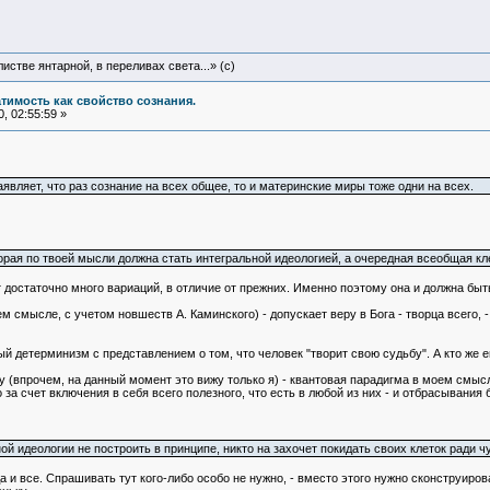
истве янтарной, в переливах света...» (c)
атимость как свойство сознания.
, 02:55:59 »
аявляет, что раз сознание на всех общее, то и материнские миры тоже одни на всех.
орая по твоей мысли должна стать интегральной идеологией, а очередная всеобщая кл
т достаточно много вариаций, в отличие от прежних. Именно поэтому она и должна быт
 смысле, с учетом новшеств А. Каминского) - допускает веру в Бога - творца всего, - н
 детерминизм с представлением о том, что человек "творит свою судьбу". А кто же 
ижу (впрочем, на данный момент это вижу только я) - квантовая парадигма в моем см
за счет включения в себя всего полезного, что есть в любой из них - и отбрасывания 
ой идеологии не построить в принципе, никто на захочет покидать своих клеток ради ч
 и все. Спрашивать тут кого-либо особо не нужно, - вместо этого нужно сконструирова