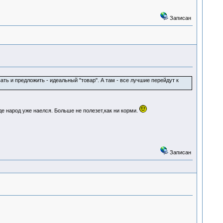
Записан
ать и предложить - идеальный "товар". А там - все лучшие перейдут к
 народ уже наелся. Больше не полезет,как ни корми.
Записан