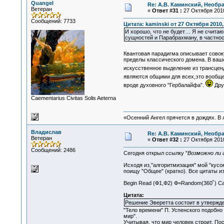
Quangel
Re: А.В. Каминский, Необр
Ветеран
«
Ответ #31 :
27 Октября 2010
Сообщений: 7733
Цитата: kaminski от 27 Октября 2010,
И хорошо, что не будет… Я не считаю
сущностей и Парабрахману, в частност
Квантовая парадигма описывает сово
пределы классического домена. В ваш
искусственное выделение из трансценд
являются общими для всех,это вообщ
вроде духовного "Гербалайфа".
Дру
Сaementarius Civitas Solis Aeterna
«Осенний Ангел прячется в дождях. В л
Владислав
Re: А.В. Каминский, Необр
Ветеран
«
Ответ #32 :
27 Октября 2010
Сообщений: 2486
Сегодня открыл ссылку "
Возможно ли 
Исходя из,"алгоритмизация" мой "кусок
поищу "Общее" (кратко). Все цитаты из
Begin Read (Ф1,Ф2) Ф=Random(360˚) Ca
Цитата:
Решение Эверетта состоит в утвержд
"Тело времени" П. Успенского подобно 
мир".
Учитывая, что мир человек строит. Пос