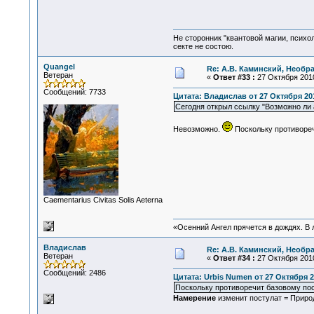
Не сторонник "квантовой магии, психо
секте не состою.
Quangel
Re: А.В. Каминский, Необр
Ветеран
«
Ответ #33 :
27 Октября 2010
Сообщений: 7733
Цитата: Владислав от 27 Октября 201
Сегодня открыл ссылку "Возможно ли 
Невозможно.
Поскольку противоречи
Сaementarius Civitas Solis Aeterna
«Осенний Ангел прячется в дождях. В л
Владислав
Re: А.В. Каминский, Необр
Ветеран
«
Ответ #34 :
27 Октября 2010
Сообщений: 2486
Цитата: Urbis Numen от 27 Октября 2
Поскольку противоречит базовому по
Намерение
изменит постулат = Приро