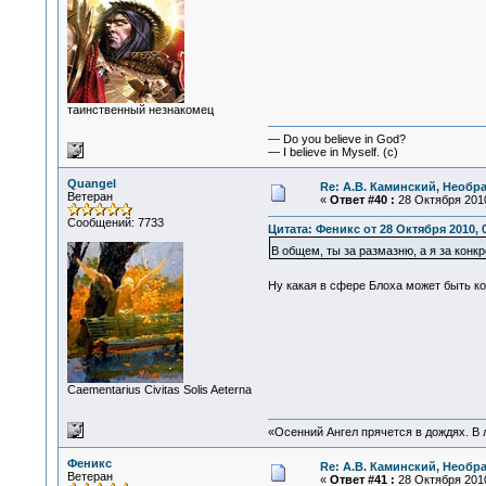
таинственный незнакомец
— Do you believe in God?
— I believe in Myself. (c)
Quangel
Re: А.В. Каминский, Необр
Ветеран
«
Ответ #40 :
28 Октября 2010
Сообщений: 7733
Цитата: Феникс от 28 Октября 2010, 0
В общем, ты за размазню, а я за конкр
Ну какая в сфере Блоха может быть к
Сaementarius Civitas Solis Aeterna
«Осенний Ангел прячется в дождях. В л
Феникс
Re: А.В. Каминский, Необр
Ветеран
«
Ответ #41 :
28 Октября 2010