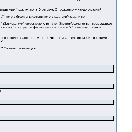
делать мир (подключают к Эгрегору). От рождения у каждого разный
" - кого в брахманы/уздени, кого в кшатрии/казаки и пр.
т" (Завлекатели) формируют/уточняют Эгрегор/реальность - прогладывают
венному Эгрегору - информационной памяти "Я") единицу, толпы и
 уровне подсознания. Получается что-то типа "Тело времени" со всеми
а".
 "Я" в иных реализациях.
о".