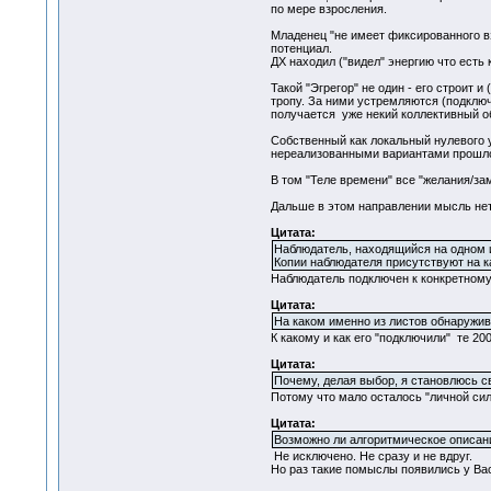
по мере взросления.
Младенец "не имеет фиксированного взг
потенциал.
ДХ находил ("видел" энергию что есть к
Такой "Эгрегор" не один - его строит и
тропу. За ними устремляются (подключ
получается уже некий коллективный о
Собственный как локальный нулевого ур
нереализованными вариантами прошлог
В том "Теле времени" все "желания/за
Дальше в этом направлении мысль нет 
Цитата:
Наблюдатель, находящийся на одном и
Копии наблюдателя присутствуют на к
Наблюдатель подключен к конкретному
Цитата:
На каком именно из листов обнаружи
К какому и как его "подключили" те 20
Цитата:
Почему, делая выбор, я становлюсь с
Потому что мало осталось "личной сил
Цитата:
Возможно ли алгоритмическое описан
Не исключено. Не сразу и не вдруг.
Но раз такие помыслы появились у Ва