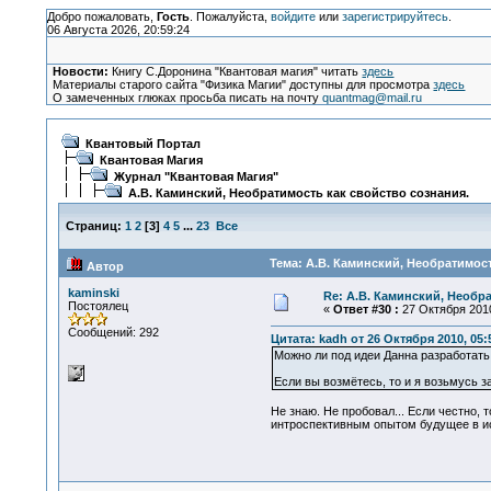
Добро пожаловать,
Гость
. Пожалуйста,
войдите
или
зарегистрируйтесь
.
06 Августа 2026, 20:59:24
Новости:
Книгу С.Доронина "Квантовая магия" читать
здесь
Материалы старого сайта "Физика Магии" доступны для просмотра
здесь
О замеченных глюках просьба писать на почту
quantmag@mail.ru
Квантовый Портал
Квантовая Магия
Журнал "Квантовая Магия"
А.В. Каминский, Необратимость как свойство сознания.
Страниц:
1
2
[
3
]
4
5
...
23
Все
Тема: А.В. Каминский, Необратимост
Автор
kaminski
Re: А.В. Каминский, Необр
Постоялец
«
Ответ #30 :
27 Октября 2010
Сообщений: 292
Цитата: kadh от 26 Октября 2010, 05:
Можно ли под идеи Данна разработат
Если вы возмётесь, то и я возьмусь 
Не знаю. Не пробовал... Если честно, 
интроспективным опытом будущее в исс