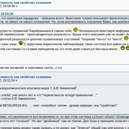
атимость как свойство сознания.
, 18:59:36 »
 18:50:36
, что квантовая парадигма – вершина всего. Квантовая теория описывает физическую 
и, не имеет ни какого отношения. Но, если воспринимать сказанное Вами, как аналог
купность отражений Парабрахмана в самом себе.
Нелокальную квантовую информац
ей терминологии - трансцендентную реальность. Выше этого описания уже не может б
ентной реальности цепочки ограниченных состояний. Творение "нечто" из "ничто".
е ужас-ужас.
С вирусным маркетингом лайтмановцев такая система все-равно не см
гим системам со схожим принципом на это поле даже соваться бессмысленно...
истве янтарной, в переливах света...» (c)
атимость как свойство сознания.
, 19:11:34 »
алгоритмическое описание мира ?
, А.В. Каминский".
 хлеба" уже много лет и что "первая мысль всегда правильная ..."
 статьи А.В. Каминского.
ll MESSURE(Ф,Ф1) ... end - попробую потом - думаю априори, оно "сработает".
ении, что реализуются все возможности, но при этом система субъект-объект обзав
и есть его "сечения". Но про "двойников" там не помню. Дон Хуан в принципе излагает
троение мира можно также назвать и по иному, как "Эгрегор" общий уже для многих с н