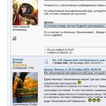
Разумеется, субъективные (наблюдаемые) миры у нас
Но объективный (метафизический) мир, который яв
ней, но пока слишком уж частично.
Цитата:
А Пелевин между прочим буддизм проповедовал, а
таинственный
незнакомец
Ох и сектант ты батенька. Неизлечимый... Между 
есть в адвайте.
— Do you believe in God?
— I believe in Myself. (c)
Quangel
Re: А.В. Каминский, Необратимость как 
Ветеран
«
Ответ #44 :
28 Октября 2010, 04:24:37 »
Сообщений: 7735
Цитата: Феникс от 28 Октября 2010, 04:04:45
Но объективный (метафизический) мир, который я
Единственным "объективным миром" для вас обои
гильбертова пространства.
Этим и отличается эгрегор 3-го типа от 2-го. Пер
цепочками состояний. Ты вот постоянно стремиш
состояний сферы Блоха в тоталитарную клетку "о
я и пантакль системы перевернуть хочу. Сейчас о
рода "объективностей" Каминских...
Сaementarius Civitas