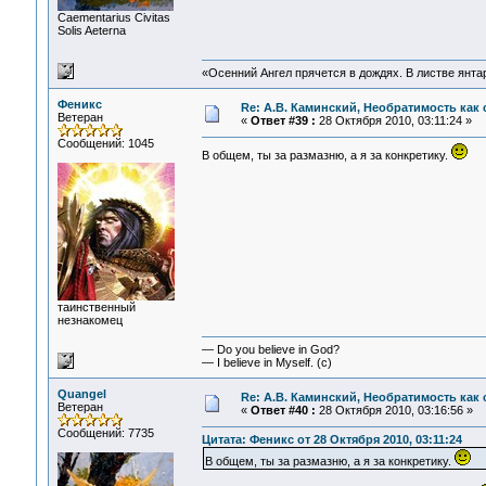
Сaementarius Civitas
Solis Aeterna
«Осенний Ангел прячется в дождях. В листве янтарн
Феникс
Re: А.В. Каминский, Необратимость как 
Ветеран
«
Ответ #39 :
28 Октября 2010, 03:11:24 »
Сообщений: 1045
В общем, ты за размазню, а я за конкретику.
таинственный
незнакомец
— Do you believe in God?
— I believe in Myself. (c)
Quangel
Re: А.В. Каминский, Необратимость как 
Ветеран
«
Ответ #40 :
28 Октября 2010, 03:16:56 »
Сообщений: 7735
Цитата: Феникс от 28 Октября 2010, 03:11:24
В общем, ты за размазню, а я за конкретику.