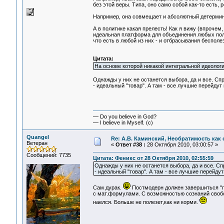
без этой веры. Типа, оно само собой как-то есть, pe
Например, она совмещает и абсолютный детерминиз
А в политике какая прелесть! Как я вижу (впрочем
идеальная платформа для объединения любых поли
что есть в любой из них - и отбрасывания бесполе
Цитата:
На основе которой никакой интегральной идеологии
Однажды у них не останется выбора, да и все. Спр
- идеальный "товар". А там - все лучшие перейдут
— Do you believe in God?
— I believe in Myself. (c)
Quangel
Re: А.В. Каминский, Необратимость как 
Ветеран
«
Ответ #38 :
28 Октября 2010, 03:00:57 »
Сообщений: 7735
Цитата: Феникс от 28 Октября 2010, 02:55:59
Однажды у них не останется выбора, да и все. Сп
- идеальный "товар". А там - все лучшие перейдут
Сам дурак.
Постмодерн должен завершиться "п
с мат.формулами. С возможностью сознаний своб
наелся. Больше не полезет,как ни корми.