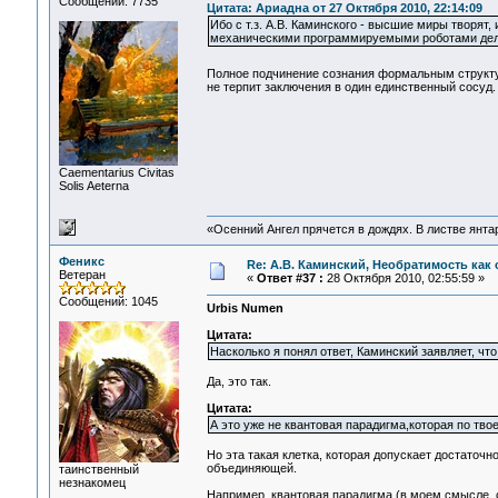
Сообщений: 7735
Цитата: Ариадна от 27 Октября 2010, 22:14:09
Ибо с т.з. А.В. Каминского - высшие миры творят
механическими программируемыми роботами дела
Полное подчинение сознания формальным структу
не терпит заключения в один единственный сосуд.
Сaementarius Civitas
Solis Aeterna
«Осенний Ангел прячется в дождях. В листве янтарн
Феникс
Re: А.В. Каминский, Необратимость как 
Ветеран
«
Ответ #37 :
28 Октября 2010, 02:55:59 »
Сообщений: 1045
Urbis Numen
Цитата:
Насколько я понял ответ, Каминский заявляет, что
Да, это так.
Цитата:
А это уже не квантовая парадигма,которая по тво
Но эта такая клетка, которая допускает достаточн
объединяющей.
таинственный
незнакомец
Например, квантовая парадигма (в моем смысле, с 