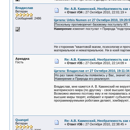
Владислав
Re: А.В. Каминский, Необратимость как 
Ветеран
«
Ответ #34 :
27 Октября 2010, 22:01:19 »
Сообщений: 2486
Цитата: Urbis Numen от 27 Октября 2010, 19:20:
Поскольку противоречит базовому постулату КП
Намерение
изменит постулат = Природа "подстро
Не сторонник "квантовой магии, психологии и проч
материальное и нематериальное. Ни в коей партии
Ариадна
Re: А.В. Каминский, Необратимость как 
Гость
«
Ответ #35 :
27 Октября 2010, 22:14:09 »
Цитата: Владислав от 27 Октября 2010, 19:11:34
Но раз такие помыслы появились у Вас, значит о
Намерение и Природа его реализует.
Владислав, мне кажется А. В. Каминский не веруе
материнского мира (по другому - своё высшее пр
Возможно именно поэтому ему и не понравилась ид
высшие миры творят, избирают и правят субъекто
программируемыми роботами делают, зомбируют..
Quangel
Re: А.В. Каминский, Необратимость как 
Ветеран
«
Ответ #36 :
27 Октября 2010, 22:38:45 »