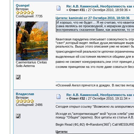
Quangel
Re: А.В. Каминский, Необратимость как 
Ветеран
«
Ответ #31 :
27 Октября 2010, 18:59:36 »
Сообщений: 7735
Цитата: kaminski от 27 Октября 2010, 18:50:36
И хорошо, что не будет… Я не считаю, что квант
сама являясь ее производной, к иерархии духовны
воспринимать сказанное Вами, как аналогии, то 
Квантовая парадигма описывает совокупность от
"свет",который видят любые души,желающие вырва
реальность. Выше этого описания уже не может б
трансцендентной реальности цепочки ограниченных
выделенные ей состояния являются общими для в
равно не сможет конкурировать,они этот принцип 
Сaementarius Civitas
Solis Aeterna
схожим принципом на это поле даже соваться бес
«Осенний Ангел прячется в дождях. В листве янтарн
Владислав
Re: А.В. Каминский, Необратимость как 
Ветеран
«
Ответ #32 :
27 Октября 2010, 19:11:34 »
Сообщений: 2486
Сегодня открыл ссылку "
Возможно ли алгоритмич
Исходя из,"алгоритмизация" мой "кусок хлеба" уже
поищу "Общее" (кратко). Все цитаты из статьи А.В
Begin Read (Ф1,Ф2) Ф=Random(360˚) Call MESSURE(
Цитата: