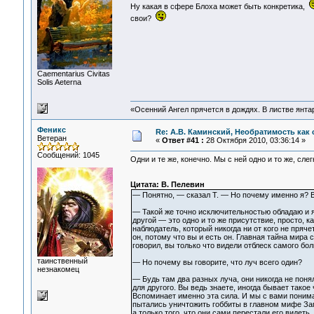
Ну какая в сфере Блоха может быть конкретика,
свои?
Сaementarius Civitas
Solis Aeterna
«Осенний Ангел прячется в дождях. В листве янтарн
Феникс
Re: А.В. Каминский, Необратимость как 
Ветеран
«
Ответ #41 :
28 Октября 2010, 03:36:14 »
Сообщений: 1045
Одни и те же, конечно. Мы с ней одно и то же, слег
Цитата: В. Пелевин
— Понятно, — сказал Т. — Но почему именно я? 
— Такой же точно исключительностью обладаю и я, 
другой — это одно и то же присутствие, просто, 
наблюдатель, который никогда ни от кого не прячет
он, потому что вы и есть он. Главная тайна мира 
говорил, вы только что видели отблеск самого бо
таинственный
— Но почему вы говорите, что луч всего один?
незнакомец
— Будь там два разных луча, они никогда не поня
для другого. Вы ведь знаете, иногда бывает такое 
Вспоминает именно эта сила. И мы с вами понимаем
пытались уничтожить гоббиты в главном мифе Запа
а только того, что они сами перестали его видеть.