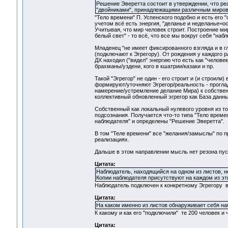
Решение Эверетта состоит в утверждении, что ре
"двойниками", принадлежащими различным миро
"Тело времени" П. Успенского подобно и есть его 
учетом всё есть энергия, "деланье и неделанье=ос
Учитывая, что мир человек строит. Построение мир
белый свет" - то всё, что все мы вокруг себя "наб
Младенец "не имеет фиксированного взгляда и в гл
(подключают к Эгрегору). От рождения у каждого р
ДХ находил ("видел" энергию что есть как "человек
брахманы/уздени, кого в кшатрии/казаки и пр.
Такой "Эгрегор" не один - его строит и (и строили
формируют/уточняют Эгрегор/реальность - прогла
намерение/устремление делание Мира) к собствен
коллективный обновленный эгрегор как База данн
Собственный как локальный нулевого уровня из тог
подсознания. Получается что-то типа "Тело врем
наблюдателя" и определены "Решение Эверетта".
В том "Теле времени" все "желания/замыслы" по п
реализациях.
Дальше в этом направлении мысль нет резона пус
Цитата:
Наблюдатель, находящийся на одном из листов, н
Копии наблюдателя присутствуют на каждом из эт
Наблюдатель подключен к конкретному Эгрегору в
Цитата:
На каком именно из листов обнаруживает себя н
К какому и как его "подключили" те 200 человек и 
Цитата: