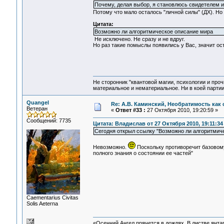
Почему, делая выбор, я становлюсь свидетелем и
Потому что мало осталось "личной силы" (ДХ). Но
Цитата:
Возможно ли алгоритмическое описание мира
Не исключено. Не сразу и не вдруг.
Но раз такие помыслы появились у Вас, значит о
Не сторонник "квантовой магии, психологии и проч
материальное и нематериальное. Ни в коей партии
Quangel
Re: А.В. Каминский, Необратимость как 
Ветеран
«
Ответ #33 :
27 Октября 2010, 19:20:59 »
Сообщений: 7735
Цитата: Владислав от 27 Октября 2010, 19:11:34
Сегодня открыл ссылку "Возможно ли алгоритмиче
Невозможно.
Поскольку противоречит базовому
полного знания о состоянии ее частей"
Сaementarius Civitas
Solis Aeterna
«Осенний Ангел прячется в дождях. В листве янтарн