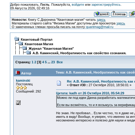
Добро пожаловать,
Гость
. Пожалуйста,
войдите
или
зарегистрируйтесь
.
09 Августа 2026, 02:49:16
Новости:
Книгу С.Доронина "Квантовая магия" читать
здесь
Материалы старого сайта "Физика Магии" доступны для просмотра
здесь
О замеченных глюках просьба писать на почту
quantmag@mail.ru
Квантовый Портал
Квантовая Магия
Журнал "Квантовая Магия"
А.В. Каминский, Необратимость как свойство сознания.
Страниц:
1
2
[
3
]
4
5
...
23
Все
Тема: А.В. Каминский, Необратимость как свой
Автор
kaminski
Re: А.В. Каминский, Необратимость как 
Постоялец
«
Ответ #30 :
27 Октября 2010, 18:56:01 »
Сообщений: 292
Цитата: kadh от 26 Октября 2010, 05:54:29
Можно ли под идеи Данна разработать математич
Если вы возмётесь, то и я возьмусь за верифика
Не знаю. Не пробовал... Если честно, то я даже не
иметь в виду! Вообще, я уверен, что именно за и
несомненно интересно и полезно для науки и медиц