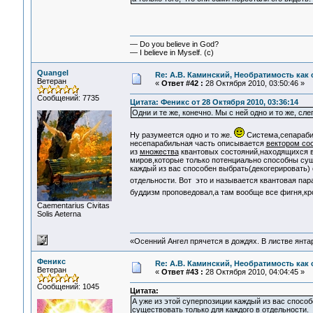
— Do you believe in God?
— I believe in Myself. (c)
Quangel
Re: А.В. Каминский, Необратимость как 
Ветеран
«
Ответ #42 :
28 Октября 2010, 03:50:46 »
Сообщений: 7735
Цитата: Феникс от 28 Октября 2010, 03:36:14
Одни и те же, конечно. Мы с ней одно и то же, сле
Ну разумеется одно и то же.
Система,сепарабил
несепарабильная часть описывается
вектором со
из
множества
квантовых состояний,находящихся в 
миров,которые только потенциально способны суще
каждый из вас способен выбрать(декогерировать) 
отдельности. Вот это и называется квантовая па
буддизм проповедовал,а там вообще все фигня,к
Сaementarius Civitas
Solis Aeterna
«Осенний Ангел прячется в дождях. В листве янтарн
Феникс
Re: А.В. Каминский, Необратимость как 
Ветеран
«
Ответ #43 :
28 Октября 2010, 04:04:45 »
Сообщений: 1045
Цитата:
А уже из этой суперпозиции каждый из вас спосо
существовать только для каждого в отдельности.