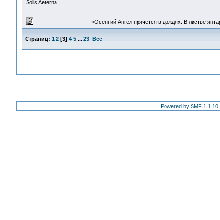
Solis Aeterna
«Осенний Ангел прячется в дождях. В листве янтарн
Страниц:
1
2
[
3
]
4
5
...
23
Все
Powered by SMF 1.1.10