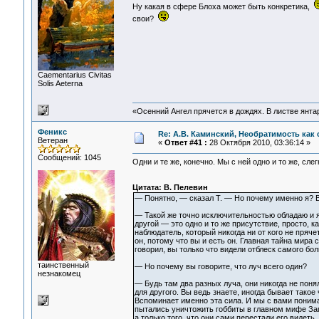
Ну какая в сфере Блоха может быть конкретика,
свои?
Сaementarius Civitas
Solis Aeterna
«Осенний Ангел прячется в дождях. В листве янтарн
Феникс
Re: А.В. Каминский, Необратимость как 
Ветеран
«
Ответ #41 :
28 Октября 2010, 03:36:14 »
Сообщений: 1045
Одни и те же, конечно. Мы с ней одно и то же, слег
Цитата: В. Пелевин
— Понятно, — сказал Т. — Но почему именно я? 
— Такой же точно исключительностью обладаю и я, 
другой — это одно и то же присутствие, просто, 
наблюдатель, который никогда ни от кого не прячет
он, потому что вы и есть он. Главная тайна мира 
говорил, вы только что видели отблеск самого бо
таинственный
— Но почему вы говорите, что луч всего один?
незнакомец
— Будь там два разных луча, они никогда не поня
для другого. Вы ведь знаете, иногда бывает такое 
Вспоминает именно эта сила. И мы с вами понимаем
пытались уничтожить гоббиты в главном мифе Запа
а только того, что они сами перестали его видеть.