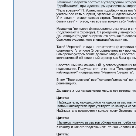
Решение Эверетта состоит в утверждении, что ре
"двойниками", принадлежащими различным миро
"Тело времени" П. Успенского подобно и есть его 
учетом всё есть энергия, "деланье и неделанье=ос
Учитывая, что мир человек строит. Построение мир
белый свет" - то всё, что все мы вокруг себя "наб
Младенец "не имеет фиксированного взгляда и в гл
(подключают к Эгрегору). От рождения у каждого р
ДХ находил ("видел" энергию что есть как "человек
брахманы/уздени, кого в кшатрии/казаки и пр.
Такой "Эгрегор" не один - его строит и (и строили
формируют/уточняют Эгрегор/реальность - прогла
намерение/устремление делание Мира) к собствен
коллективный обновленный эгрегор как База данн
Собственный как локальный нулевого уровня из тог
подсознания. Получается что-то типа "Тело врем
наблюдателя" и определены "Решение Эверетта".
В том "Теле времени" все "желания/замыслы" по п
реализациях.
Дальше в этом направлении мысль нет резона пус
Цитата:
Наблюдатель, находящийся на одном из листов, н
Копии наблюдателя присутствуют на каждом из эт
Наблюдатель подключен к конкретному Эгрегору в
Цитата:
На каком именно из листов обнаруживает себя н
К какому и как его "подключили" те 200 человек и 
Цитата: