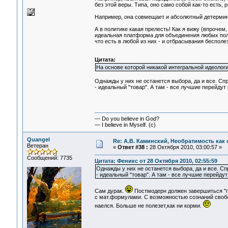
без этой веры. Типа, оно само собой как-то есть, pe
Например, она совмещает и абсолютный детерминиз
А в политике какая прелесть! Как я вижу (впрочем
идеальная платформа для объединения любых поли
что есть в любой из них - и отбрасывания бесполе
Цитата:
На основе которой никакой интегральной идеологии
Однажды у них не останется выбора, да и все. Спр
- идеальный "товар". А там - все лучшие перейдут
— Do you believe in God?
— I believe in Myself. (c)
Quangel
Re: А.В. Каминский, Необратимость как 
Ветеран
«
Ответ #38 :
28 Октября 2010, 03:00:57 »
Сообщений: 7735
Цитата: Феникс от 28 Октября 2010, 02:55:59
Однажды у них не останется выбора, да и все. Сп
- идеальный "товар". А там - все лучшие перейдут
Сам дурак.
Постмодерн должен завершиться "п
с мат.формулами. С возможностью сознаний своб
наелся. Больше не полезет,как ни корми.