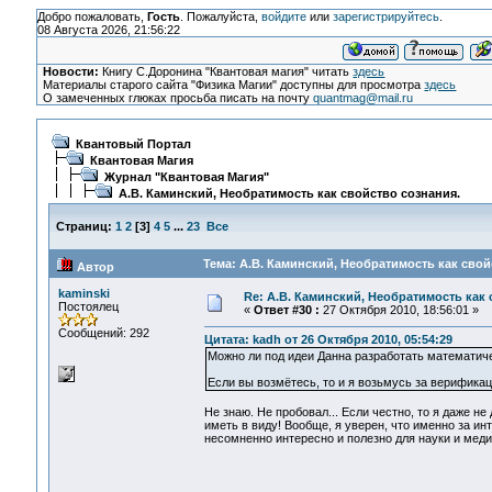
Добро пожаловать,
Гость
. Пожалуйста,
войдите
или
зарегистрируйтесь
.
08 Августа 2026, 21:56:22
Новости:
Книгу С.Доронина "Квантовая магия" читать
здесь
Материалы старого сайта "Физика Магии" доступны для просмотра
здесь
О замеченных глюках просьба писать на почту
quantmag@mail.ru
Квантовый Портал
Квантовая Магия
Журнал "Квантовая Магия"
А.В. Каминский, Необратимость как свойство сознания.
Страниц:
1
2
[
3
]
4
5
...
23
Все
Тема: А.В. Каминский, Необратимость как свой
Автор
kaminski
Re: А.В. Каминский, Необратимость как 
Постоялец
«
Ответ #30 :
27 Октября 2010, 18:56:01 »
Сообщений: 292
Цитата: kadh от 26 Октября 2010, 05:54:29
Можно ли под идеи Данна разработать математич
Если вы возмётесь, то и я возьмусь за верифика
Не знаю. Не пробовал... Если честно, то я даже не
иметь в виду! Вообще, я уверен, что именно за и
несомненно интересно и полезно для науки и медиц