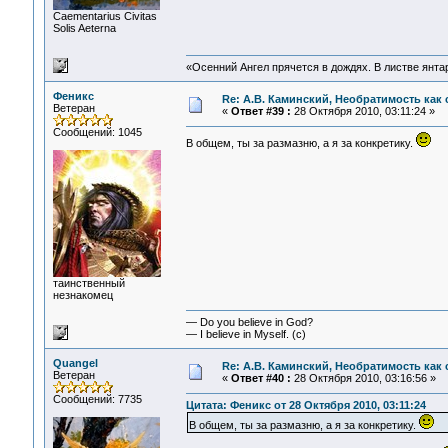
Сaementarius Civitas
Solis Aeterna
«Осенний Ангел прячется в дождях. В листве янтарн
Феникс
Re: А.В. Каминский, Необратимость как 
Ветеран
«
Ответ #39 :
28 Октября 2010, 03:11:24 »
Сообщений: 1045
В общем, ты за размазню, а я за конкретику.
таинственный
незнакомец
— Do you believe in God?
— I believe in Myself. (c)
Quangel
Re: А.В. Каминский, Необратимость как 
Ветеран
«
Ответ #40 :
28 Октября 2010, 03:16:56 »
Сообщений: 7735
Цитата: Феникс от 28 Октября 2010, 03:11:24
В общем, ты за размазню, а я за конкретику.