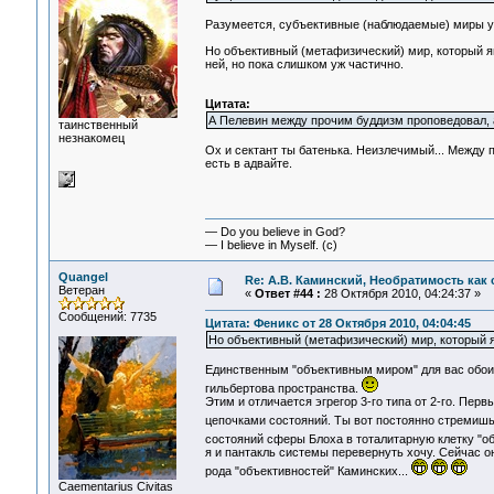
Разумеется, субъективные (наблюдаемые) миры у нас
Но объективный (метафизический) мир, который яв
ней, но пока слишком уж частично.
Цитата:
А Пелевин между прочим буддизм проповедовал, а
таинственный
незнакомец
Ох и сектант ты батенька. Неизлечимый... Между 
есть в адвайте.
— Do you believe in God?
— I believe in Myself. (c)
Quangel
Re: А.В. Каминский, Необратимость как 
Ветеран
«
Ответ #44 :
28 Октября 2010, 04:24:37 »
Сообщений: 7735
Цитата: Феникс от 28 Октября 2010, 04:04:45
Но объективный (метафизический) мир, который я
Единственным "объективным миром" для вас обои
гильбертова пространства.
Этим и отличается эгрегор 3-го типа от 2-го. Пер
цепочками состояний. Ты вот постоянно стремиш
состояний сферы Блоха в тоталитарную клетку "о
я и пантакль системы перевернуть хочу. Сейчас о
рода "объективностей" Каминских...
Сaementarius Civitas