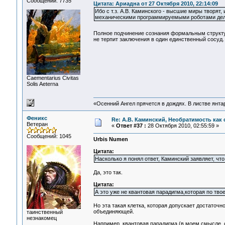
Сообщений: 7735
Цитата: Ариадна от 27 Октября 2010, 22:14:09
Ибо с т.з. А.В. Каминского - высшие миры творят
механическими программируемыми роботами дела
Полное подчинение сознания формальным структу
не терпит заключения в один единственный сосуд.
Сaementarius Civitas
Solis Aeterna
«Осенний Ангел прячется в дождях. В листве янтарн
Феникс
Re: А.В. Каминский, Необратимость как 
Ветеран
«
Ответ #37 :
28 Октября 2010, 02:55:59 »
Сообщений: 1045
Urbis Numen
Цитата:
Насколько я понял ответ, Каминский заявляет, что
Да, это так.
Цитата:
А это уже не квантовая парадигма,которая по тво
Но эта такая клетка, которая допускает достаточн
объединяющей.
таинственный
незнакомец
Например, квантовая парадигма (в моем смысле, с 