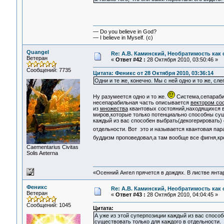
— Do you believe in God?
— I believe in Myself. (c)
Quangel
Re: А.В. Каминский, Необратимость как 
Ветеран
«
Ответ #42 :
28 Октября 2010, 03:50:46 »
Сообщений: 7735
Цитата: Феникс от 28 Октября 2010, 03:36:14
Одни и те же, конечно. Мы с ней одно и то же, сле
Ну разумеется одно и то же.
Система,сепарабил
несепарабильная часть описывается
вектором со
из
множества
квантовых состояний,находящихся в 
миров,которые только потенциально способны суще
каждый из вас способен выбрать(декогерировать) 
отдельности. Вот это и называется квантовая па
буддизм проповедовал,а там вообще все фигня,к
Сaementarius Civitas
Solis Aeterna
«Осенний Ангел прячется в дождях. В листве янтарн
Феникс
Re: А.В. Каминский, Необратимость как 
Ветеран
«
Ответ #43 :
28 Октября 2010, 04:04:45 »
Сообщений: 1045
Цитата:
А уже из этой суперпозиции каждый из вас спосо
существовать только для каждого в отдельности.