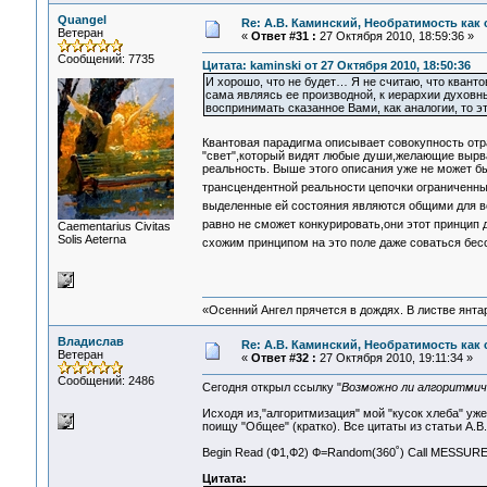
Quangel
Re: А.В. Каминский, Необратимость как 
Ветеран
«
Ответ #31 :
27 Октября 2010, 18:59:36 »
Сообщений: 7735
Цитата: kaminski от 27 Октября 2010, 18:50:36
И хорошо, что не будет… Я не считаю, что квант
сама являясь ее производной, к иерархии духовны
воспринимать сказанное Вами, как аналогии, то 
Квантовая парадигма описывает совокупность от
"свет",который видят любые души,желающие вырва
реальность. Выше этого описания уже не может б
трансцендентной реальности цепочки ограниченных
выделенные ей состояния являются общими для в
равно не сможет конкурировать,они этот принцип 
Сaementarius Civitas
Solis Aeterna
схожим принципом на это поле даже соваться бес
«Осенний Ангел прячется в дождях. В листве янтарн
Владислав
Re: А.В. Каминский, Необратимость как 
Ветеран
«
Ответ #32 :
27 Октября 2010, 19:11:34 »
Сообщений: 2486
Сегодня открыл ссылку "
Возможно ли алгоритмич
Исходя из,"алгоритмизация" мой "кусок хлеба" уже
поищу "Общее" (кратко). Все цитаты из статьи А.В
Begin Read (Ф1,Ф2) Ф=Random(360˚) Call MESSURE(
Цитата: