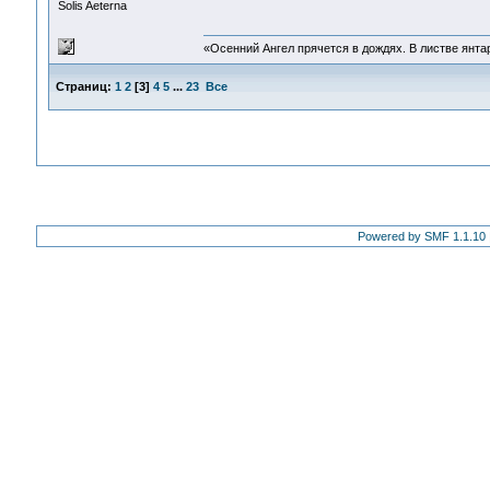
Solis Aeterna
«Осенний Ангел прячется в дождях. В листве янтарн
Страниц:
1
2
[
3
]
4
5
...
23
Все
Powered by SMF 1.1.10