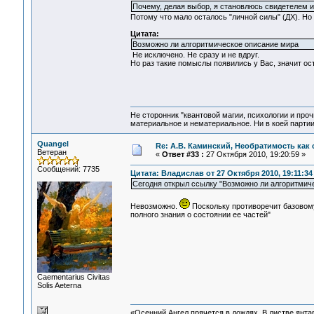
Почему, делая выбор, я становлюсь свидетелем и
Потому что мало осталось "личной силы" (ДХ). Но
Цитата:
Возможно ли алгоритмическое описание мира
Не исключено. Не сразу и не вдруг.
Но раз такие помыслы появились у Вас, значит о
Не сторонник "квантовой магии, психологии и проч
материальное и нематериальное. Ни в коей партии
Quangel
Re: А.В. Каминский, Необратимость как 
Ветеран
«
Ответ #33 :
27 Октября 2010, 19:20:59 »
Сообщений: 7735
Цитата: Владислав от 27 Октября 2010, 19:11:34
Сегодня открыл ссылку "Возможно ли алгоритмиче
Невозможно.
Поскольку противоречит базовому
полного знания о состоянии ее частей"
Сaementarius Civitas
Solis Aeterna
«Осенний Ангел прячется в дождях. В листве янтарн