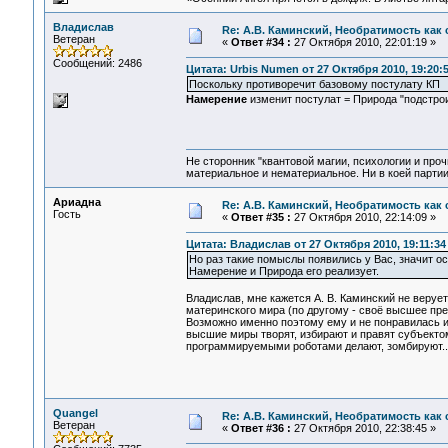
Владислав
Re: А.В. Каминский, Необратимость как 
Ветеран
«
Ответ #34 :
27 Октября 2010, 22:01:19 »
Сообщений: 2486
Цитата: Urbis Numen от 27 Октября 2010, 19:20:
Поскольку противоречит базовому постулату КП
Намерение
изменит постулат = Природа "подстро
Не сторонник "квантовой магии, психологии и проч
материальное и нематериальное. Ни в коей партии
Ариадна
Re: А.В. Каминский, Необратимость как 
Гость
«
Ответ #35 :
27 Октября 2010, 22:14:09 »
Цитата: Владислав от 27 Октября 2010, 19:11:34
Но раз такие помыслы появились у Вас, значит о
Намерение и Природа его реализует.
Владислав, мне кажется А. В. Каминский не веруе
материнского мира (по другому - своё высшее пр
Возможно именно поэтому ему и не понравилась ид
высшие миры творят, избирают и правят субъекто
программируемыми роботами делают, зомбируют..
Quangel
Re: А.В. Каминский, Необратимость как 
Ветеран
«
Ответ #36 :
27 Октября 2010, 22:38:45 »