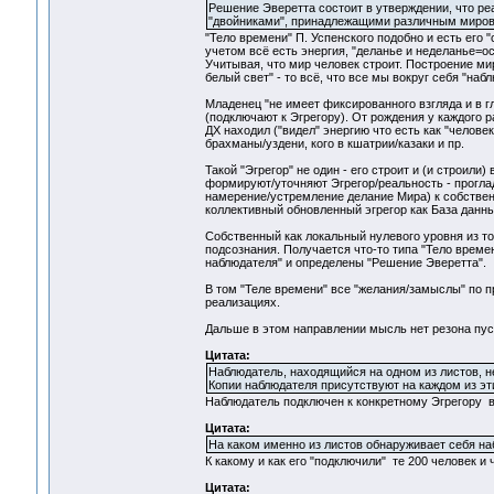
Решение Эверетта состоит в утверждении, что ре
"двойниками", принадлежащими различным миро
"Тело времени" П. Успенского подобно и есть его 
учетом всё есть энергия, "деланье и неделанье=ос
Учитывая, что мир человек строит. Построение мир
белый свет" - то всё, что все мы вокруг себя "наб
Младенец "не имеет фиксированного взгляда и в гл
(подключают к Эгрегору). От рождения у каждого р
ДХ находил ("видел" энергию что есть как "человек
брахманы/уздени, кого в кшатрии/казаки и пр.
Такой "Эгрегор" не один - его строит и (и строили
формируют/уточняют Эгрегор/реальность - прогла
намерение/устремление делание Мира) к собствен
коллективный обновленный эгрегор как База данн
Собственный как локальный нулевого уровня из тог
подсознания. Получается что-то типа "Тело врем
наблюдателя" и определены "Решение Эверетта".
В том "Теле времени" все "желания/замыслы" по п
реализациях.
Дальше в этом направлении мысль нет резона пус
Цитата:
Наблюдатель, находящийся на одном из листов, н
Копии наблюдателя присутствуют на каждом из эт
Наблюдатель подключен к конкретному Эгрегору в
Цитата:
На каком именно из листов обнаруживает себя н
К какому и как его "подключили" те 200 человек и 
Цитата: