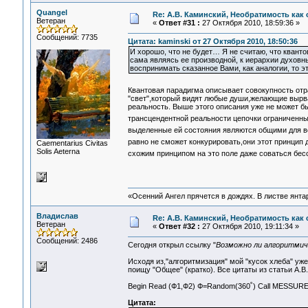
Quangel
Re: А.В. Каминский, Необратимость как 
Ветеран
«
Ответ #31 :
27 Октября 2010, 18:59:36 »
Сообщений: 7735
Цитата: kaminski от 27 Октября 2010, 18:50:36
И хорошо, что не будет… Я не считаю, что квант
сама являясь ее производной, к иерархии духовны
воспринимать сказанное Вами, как аналогии, то 
Квантовая парадигма описывает совокупность от
"свет",который видят любые души,желающие вырва
реальность. Выше этого описания уже не может б
трансцендентной реальности цепочки ограниченных
выделенные ей состояния являются общими для в
равно не сможет конкурировать,они этот принцип 
Сaementarius Civitas
Solis Aeterna
схожим принципом на это поле даже соваться бес
«Осенний Ангел прячется в дождях. В листве янтарн
Владислав
Re: А.В. Каминский, Необратимость как 
Ветеран
«
Ответ #32 :
27 Октября 2010, 19:11:34 »
Сообщений: 2486
Сегодня открыл ссылку "
Возможно ли алгоритмич
Исходя из,"алгоритмизация" мой "кусок хлеба" уже
поищу "Общее" (кратко). Все цитаты из статьи А.В
Begin Read (Ф1,Ф2) Ф=Random(360˚) Call MESSURE(
Цитата: