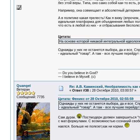
без этой веры. Типа, оно само собой как-то есть, pe
Например, она совмещает и абсолютный детерминиз
А в политике какая прелесть! Как я вижу (впрочем
идеальная платформа для объединения любых поли
что есть в любой из них - и отбрасывания бесполе
Цитата:
На основе которой никакой интегральной идеологии
Однажды у них не останется выбора, да и все. Спр
- идеальный "товар". А там - все лучшие перейдут
— Do you believe in God?
— I believe in Myself. (c)
Quangel
Re: А.В. Каминский, Необратимость как 
Ветеран
«
Ответ #38 :
28 Октября 2010, 03:00:57 »
Сообщений: 7735
Цитата: Феникс от 28 Октября 2010, 02:55:59
Однажды у них не останется выбора, да и все. Сп
- идеальный "товар". А там - все лучшие перейдут
Сам дурак.
Постмодерн должен завершиться "п
с мат.формулами. С возможностью сознаний своб
наелся. Больше не полезет,как ни корми.