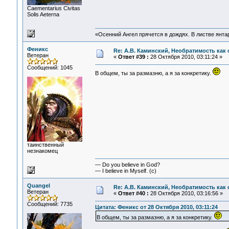
Сaementarius Civitas
Solis Aeterna
«Осенний Ангел прячется в дождях. В листве янтарн
Феникс
Re: А.В. Каминский, Необратимость как 
Ветеран
«
Ответ #39 :
28 Октября 2010, 03:11:24 »
Сообщений: 1045
В общем, ты за размазню, а я за конкретику.
таинственный
незнакомец
— Do you believe in God?
— I believe in Myself. (c)
Quangel
Re: А.В. Каминский, Необратимость как 
Ветеран
«
Ответ #40 :
28 Октября 2010, 03:16:56 »
Сообщений: 7735
Цитата: Феникс от 28 Октября 2010, 03:11:24
В общем, ты за размазню, а я за конкретику.