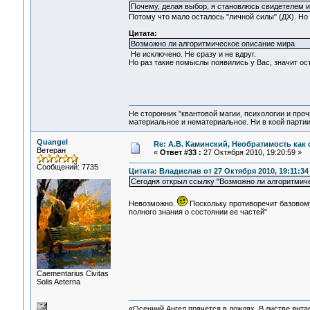
Почему, делая выбор, я становлюсь свидетелем и
Потому что мало осталось "личной силы" (ДХ). Но
Цитата:
Возможно ли алгоритмическое описание мира
Не исключено. Не сразу и не вдруг.
Но раз такие помыслы появились у Вас, значит о
Не сторонник "квантовой магии, психологии и проч
материальное и нематериальное. Ни в коей партии
Quangel
Re: А.В. Каминский, Необратимость как 
Ветеран
«
Ответ #33 :
27 Октября 2010, 19:20:59 »
Сообщений: 7735
Цитата: Владислав от 27 Октября 2010, 19:11:34
Сегодня открыл ссылку "Возможно ли алгоритмиче
Невозможно.
Поскольку противоречит базовому
полного знания о состоянии ее частей"
Сaementarius Civitas
Solis Aeterna
«Осенний Ангел прячется в дождях. В листве янтарн