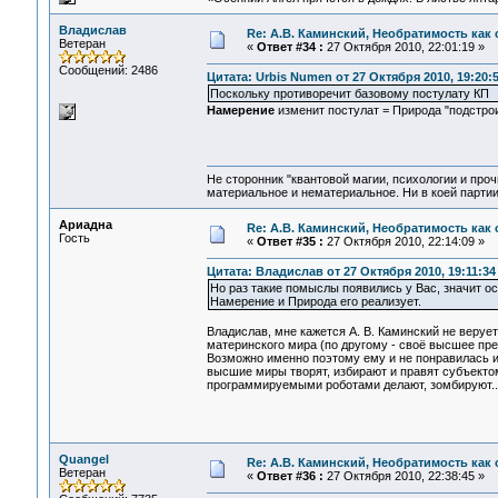
Владислав
Re: А.В. Каминский, Необратимость как 
Ветеран
«
Ответ #34 :
27 Октября 2010, 22:01:19 »
Сообщений: 2486
Цитата: Urbis Numen от 27 Октября 2010, 19:20:
Поскольку противоречит базовому постулату КП
Намерение
изменит постулат = Природа "подстро
Не сторонник "квантовой магии, психологии и проч
материальное и нематериальное. Ни в коей партии
Ариадна
Re: А.В. Каминский, Необратимость как 
Гость
«
Ответ #35 :
27 Октября 2010, 22:14:09 »
Цитата: Владислав от 27 Октября 2010, 19:11:34
Но раз такие помыслы появились у Вас, значит о
Намерение и Природа его реализует.
Владислав, мне кажется А. В. Каминский не веруе
материнского мира (по другому - своё высшее пр
Возможно именно поэтому ему и не понравилась ид
высшие миры творят, избирают и правят субъекто
программируемыми роботами делают, зомбируют..
Quangel
Re: А.В. Каминский, Необратимость как 
Ветеран
«
Ответ #36 :
27 Октября 2010, 22:38:45 »