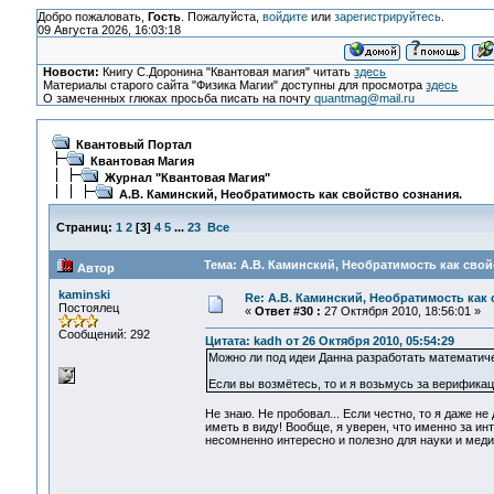
Добро пожаловать,
Гость
. Пожалуйста,
войдите
или
зарегистрируйтесь
.
09 Августа 2026, 16:03:18
Новости:
Книгу С.Доронина "Квантовая магия" читать
здесь
Материалы старого сайта "Физика Магии" доступны для просмотра
здесь
О замеченных глюках просьба писать на почту
quantmag@mail.ru
Квантовый Портал
Квантовая Магия
Журнал "Квантовая Магия"
А.В. Каминский, Необратимость как свойство сознания.
Страниц:
1
2
[
3
]
4
5
...
23
Все
Тема: А.В. Каминский, Необратимость как свой
Автор
kaminski
Re: А.В. Каминский, Необратимость как 
Постоялец
«
Ответ #30 :
27 Октября 2010, 18:56:01 »
Сообщений: 292
Цитата: kadh от 26 Октября 2010, 05:54:29
Можно ли под идеи Данна разработать математич
Если вы возмётесь, то и я возьмусь за верифика
Не знаю. Не пробовал... Если честно, то я даже не
иметь в виду! Вообще, я уверен, что именно за и
несомненно интересно и полезно для науки и медиц