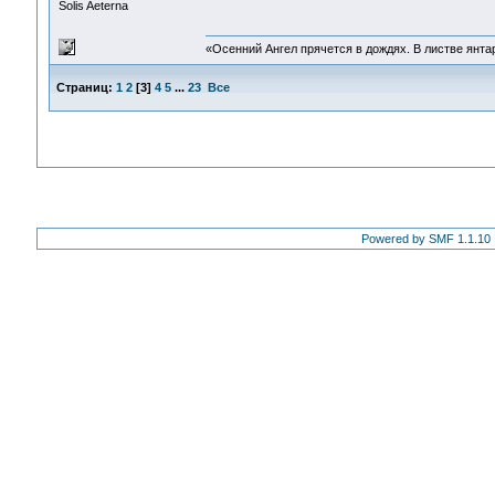
Solis Aeterna
«Осенний Ангел прячется в дождях. В листве янтарн
Страниц:
1
2
[
3
]
4
5
...
23
Все
Powered by SMF 1.1.10