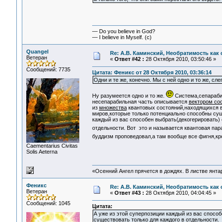
— Do you believe in God?
— I believe in Myself. (c)
Quangel
Re: А.В. Каминский, Необратимость как 
Ветеран
«
Ответ #42 :
28 Октября 2010, 03:50:46 »
Сообщений: 7735
Цитата: Феникс от 28 Октября 2010, 03:36:14
Одни и те же, конечно. Мы с ней одно и то же, сле
Ну разумеется одно и то же.
Система,сепарабил
несепарабильная часть описывается
вектором со
из
множества
квантовых состояний,находящихся в 
миров,которые только потенциально способны суще
каждый из вас способен выбрать(декогерировать) 
отдельности. Вот это и называется квантовая па
буддизм проповедовал,а там вообще все фигня,к
Сaementarius Civitas
Solis Aeterna
«Осенний Ангел прячется в дождях. В листве янтарн
Феникс
Re: А.В. Каминский, Необратимость как 
Ветеран
«
Ответ #43 :
28 Октября 2010, 04:04:45 »
Сообщений: 1045
Цитата:
А уже из этой суперпозиции каждый из вас спосо
существовать только для каждого в отдельности.