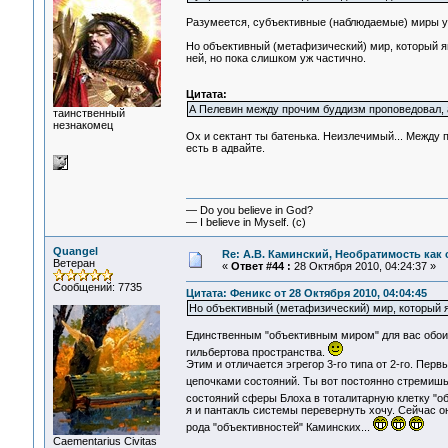
Разумеется, субъективные (наблюдаемые) миры у нас
Но объективный (метафизический) мир, который яв
ней, но пока слишком уж частично.
Цитата:
А Пелевин между прочим буддизм проповедовал, а
таинственный
незнакомец
Ох и сектант ты батенька. Неизлечимый... Между 
есть в адвайте.
— Do you believe in God?
— I believe in Myself. (c)
Quangel
Re: А.В. Каминский, Необратимость как 
Ветеран
«
Ответ #44 :
28 Октября 2010, 04:24:37 »
Сообщений: 7735
Цитата: Феникс от 28 Октября 2010, 04:04:45
Но объективный (метафизический) мир, который я
Единственным "объективным миром" для вас обои
гильбертова пространства.
Этим и отличается эгрегор 3-го типа от 2-го. Пер
цепочками состояний. Ты вот постоянно стремиш
состояний сферы Блоха в тоталитарную клетку "о
я и пантакль системы перевернуть хочу. Сейчас о
рода "объективностей" Каминских...
Сaementarius Civitas