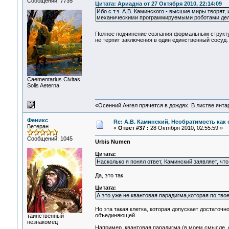
Сообщений: 7735
Цитата: Ариадна от 27 Октября 2010, 22:14:09
Ибо с т.з. А.В. Каминского - высшие миры творят
механическими программируемыми роботами дела
Полное подчинение сознания формальным структу
не терпит заключения в один единственный сосуд.
Сaementarius Civitas
Solis Aeterna
«Осенний Ангел прячется в дождях. В листве янтарн
Феникс
Re: А.В. Каминский, Необратимость как 
Ветеран
«
Ответ #37 :
28 Октября 2010, 02:55:59 »
Сообщений: 1045
Urbis Numen
Цитата:
Насколько я понял ответ, Каминский заявляет, что
Да, это так.
Цитата:
А это уже не квантовая парадигма,которая по тво
Но эта такая клетка, которая допускает достаточн
объединяющей.
таинственный
незнакомец
Например, квантовая парадигма (в моем смысле, с 