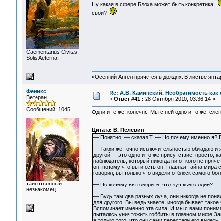
Ну какая в сфере Блоха может быть конкретика,
свои?
Сaementarius Civitas
Solis Aeterna
«Осенний Ангел прячется в дождях. В листве янтарн
Феникс
Re: А.В. Каминский, Необратимость как 
Ветеран
«
Ответ #41 :
28 Октября 2010, 03:36:14 »
Сообщений: 1045
Одни и те же, конечно. Мы с ней одно и то же, слег
Цитата: В. Пелевин
— Понятно, — сказал Т. — Но почему именно я? 
— Такой же точно исключительностью обладаю и я, 
другой — это одно и то же присутствие, просто, 
наблюдатель, который никогда ни от кого не прячет
он, потому что вы и есть он. Главная тайна мира 
говорил, вы только что видели отблеск самого бо
таинственный
— Но почему вы говорите, что луч всего один?
незнакомец
— Будь там два разных луча, они никогда не поня
для другого. Вы ведь знаете, иногда бывает такое 
Вспоминает именно эта сила. И мы с вами понимаем
пытались уничтожить гоббиты в главном мифе Запа
а только того, что они сами перестали его видеть.