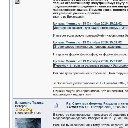
только ограниченному, «внутреннему» кругу л
традиционные определения описывают внутрен
«абсолютное» знание. Помимо этого, понятие
оккультных учений и практик.
(взято из Викапедии)
Цитата: Феникс от 19 Октября 2010, 15:11:02
Достаточно знаком - для задач этого форума. Эт
И все же если можно поподробней - назови хотя бы
Цитата: Феникс от 19 Октября 2010, 15:11:02
Это не форум психологов, попрошу заметить.
Ну да и не форум философов, не форум физиков, 
Цитата: Феникс от 19 Октября 2010, 15:11:02
Переносить темы из раздела в раздел - без огран
Вот это дело правильное и хорошее. Пока форум н
«
Последнее редактирование: 19 Октября 2010, 
Однажы Чжуан-цзы приснилось, что он бегемот, л
порхающими над цветами.
Владимир Травка
Re: Структура форума. Разделы и кате
Ветеран
«
Ответ #26 :
19 Октября 2010, 16:05:45 »
Сообщений: 1238
В качестве компромисса - предлагаю объеденить т
модераторами сделать Валерия и меня - у нас ник
Если же ты склоняешься к тому, чтобы оставить о