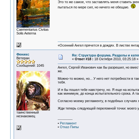
Это то же самое, что заставлять меня ставить м
пытаться по мере сил, но ничего не обещаю.
Сaementarius Civitas
Solis Aeterna
«Осенний Ангел прячется в дождях. В листве янтарн
Феникс
Re: Структура форума. Разделы и кате
Ветеран
«
Ответ #18 :
18 Октября 2010, 03:25:18 »
Сообщений: 1045
Ангел, Сергей Иванович как бы разрешил, но вместо
же.
Можно-то можно, но... У него нет потребности в та
тебя.
И я бы пошел тебе навстречу, но. Я еще на испыта
как минимум, до конца испытательного срока. А та
Согласно моему регламенту, в подобных случаях я 
Жди теперь следующей переломной точки: моего у
таинственный
незнакомец
------------
•
Регламент
•
Отказ Пипы