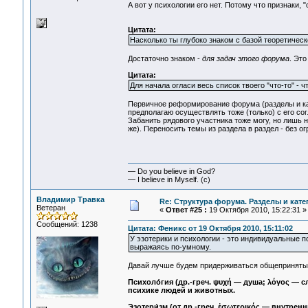
А вот у психологии его нет. Потому что признаки,
Цитата:
Насколько ты глубоко знаком с базой теоретичес
Достаточно знаком -
для задач этого форума
. Эт
Цитата:
Для начала огласи весь список твоего "что-то" - ч
Первичное реформирование форума (разделы и кат
предполагаю осуществлять тоже (только) с его со
Забанить рядового участника тоже могу, но лишь н
же). Переносить темы из раздела в раздел - без ог
— Do you believe in God?
— I believe in Myself. (c)
Владимир Травка
Re: Структура форума. Разделы и кате
Ветеран
«
Ответ #25 :
19 Октября 2010, 15:22:31 »
Сообщений: 1238
Цитата: Феникс от 19 Октября 2010, 15:11:02
У эзотерики и психологии - это индивидуальные 
выражаясь по-умному.
Давай лучше будем придерживаться общепринятых 
Психоло́гия (др.-греч. ψυχή — душа; λόγος — 
психике людей и животных.
Эзотери́зм (от др.-греч. ἐσωτερικός — внутр