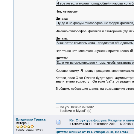
И все же если можно поподробней - назови хотя б
Нет, не назову.
Цитата:
Ну да и не форум философов, не форум физиков, 
Именно философов, физиков и эзотериков (где псих
Цитата:
В качестве компромисса - предлагаю объеденить 
Это точно нет. Мне очень нужен и приятен особый
Цитата:
Если же ты склоняешься к тому, чтобы оставить 
Хорошо, сниму. Я прошу прощения, мне несколько 
Кстати, если Олег Олегов будет здесь администра
значительно возрастут. Он тоже "за" этот раздел, 
В общем, небольшие шансы на возвращение этого 
— Do you believe in God?
— I believe in Myself. (c)
Владимир Травка
Re: Структура форума. Разделы и кате
Ветеран
«
Ответ #28 :
19 Октября 2010, 16:20:48 »
Сообщений: 1238
Цитата: Феникс от 19 Октября 2010, 16:17:43