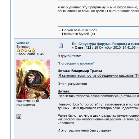
Я не оцениваю эту программу, и мне безразлично,
обыкновенные темы не должны быть в числе прик
— Do you believe in God?
— I believe in Myself. (c)
Феникс
Re: Структура форума. Разделы и кате
Ветеран
«
Ответ #22 :
19 Октября 2010, 14:41:06 »
Сообщений: 1045
В другой теме:
"
Поговорим о портале
"
Цитата: Владимир Травка
Я категорически против объединения разделов "П
Это я, разумеется.
Цитата:
Все ж таки теоретическая психология (в отличии 
таинственный
Неверно. Вся "строгость" тут заключается в исп
незнакомец
данных. Этих признаков категорически недостаточн
Ранее было так, что в двух разделах лежали сове
как раскол, как необоснованный раскол - в теле
человеков.
И этот раскол мной был устранен.