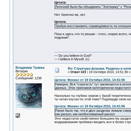
Цитата:
Логичней было бы объединить "Эзотерику" с "Рели
Нет. Конечно же, нет.
Цитата:
Требую восстановить справедливость по отношен
Пока я здесь что-то решаю - этого, скорее всего, 
подумаю".
— Do you believe in God?
— I believe in Myself. (c)
Владимир Травка
Re: Структура форума. Разделы и кате
Ветеран
«
Ответ #23 :
19 Октября 2010, 14:51:39 »
Сообщений: 1238
Цитата: Феникс от 19 Октября 2010, 14:41:06
Неверно. Вся "строгость" тут заключается в исп
данных. Этих признаков категорически недостаточн
Насколько ты глубоко знаком с базой теоретическ
ты читал-изучал по этой теме? Подтверди свою ка
Цитата: Феникс от 19 Октября 2010, 14:41:06
Ранее было так, что в двух разделах лежали сов
как раскол, как необоснованный раскол
Этот недостаток свойственен большинству раздело
модерирования пробовал вводить все в более стро