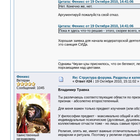
Цитата: Феникс от 19 Октября 2010, 14:41:06
Нет. Конечно же, нет.
Аргументируй пожалуйста свой отказ.
Цитата: Феникс от 19 Октября 2010, 14:41:06
Пока я здесь что-то решаю - этого, скорее всего, 
Хорошая заявка для начала модераторской деяте
это санкция СИДа.
Однажы Чжуан-цзы приснилось, что он бегемот, л
порхающими над цветами.
Феникс
Re: Структура форума. Разделы и кате
Ветеран
«
Ответ #24 :
19 Октября 2010, 15:11:02 »
Сообщений: 1045
Владимир Травка
Ты различаешь соответствующие области по призна
признак - абсолютно второстепенный.
Для меня важен только предмет изучения (или обс
У философии предмет - максимально общий и абстра
индивидуальные психические (духовные, душевные
коллективные отчасти тоже - но лишь самые прос
Религия, опять же, имеет важные отличительные (
иерархии и ритуала. Поэтому у религии отдельный
таинственный
незнакомец