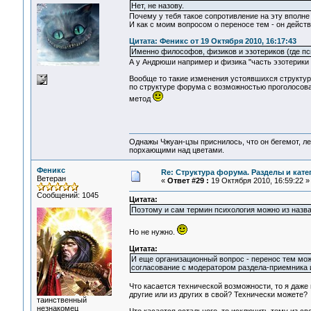
Нет, не назову.
Почему у тебя такое сопротивление на эту вполн
И как с моим вопросом о переносе тем - он действ
Цитата: Феникс от 19 Октября 2010, 16:17:43
Именно философов, физиков и эзотериков (где пси
А у Андрюши например и физика "часть эзотерики и
Вообще то такие изменения устоявшихся структур
по структуре форума с возможностью проголосоват
метод
Однажы Чжуан-цзы приснилось, что он бегемот, л
порхающими над цветами.
Феникс
Re: Структура форума. Разделы и кате
Ветеран
«
Ответ #29 :
19 Октября 2010, 16:59:22 »
Сообщений: 1045
Цитата:
Поэтому и сам термин психология можно из назва
Но не нужно.
Цитата:
И еще организационный вопрос - перенос тем мож
согласование с модератором раздела-приемника и
Что касается технической возможности, то я даже 
другие или из других в свой? Технически можете?
таинственный
незнакомец