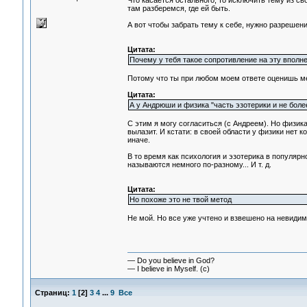
Что касается остального, то исключить тему из с
там разберемся, где ей быть.
А вот чтобы забрать тему к себе, нужно разрешение
Цитата:
Почему у тебя такое сопротивление на эту вполн
Потому что ты при любом моем ответе оценишь мен
Цитата:
А у Андрюши и физика "часть эзотерики и не более
С этим я могу согласиться (с Андреем). Но физика 
вылазит. И кстати: в своей области у физики нет к
иначе.
В то время как психология и эзотерика в популярн
называются немного по-разному... И т. д.
Цитата:
Но похоже это не твой метод
Не мой. Но все уже учтено и взвешено на невидим
— Do you believe in God?
— I believe in Myself. (c)
Страниц:
1
[
2
]
3
4
...
9
Все