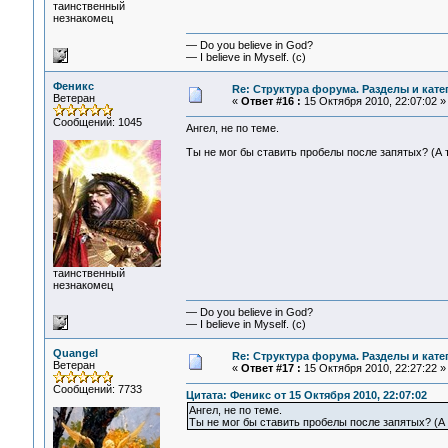
таинственный
незнакомец
— Do you believe in God?
— I believe in Myself. (c)
Феникс
Re: Структура форума. Разделы и кате
Ветеран
«
Ответ #16 :
15 Октября 2010, 22:07:02 »
Сообщений: 1045
Ангел, не по теме.
Ты не мог бы ставить пробелы после запятых? (А т
таинственный
незнакомец
— Do you believe in God?
— I believe in Myself. (c)
Quangel
Re: Структура форума. Разделы и кате
Ветеран
«
Ответ #17 :
15 Октября 2010, 22:27:22 »
Сообщений: 7733
Цитата: Феникс от 15 Октября 2010, 22:07:02
Ангел, не по теме.
Ты не мог бы ставить пробелы после запятых? (А 