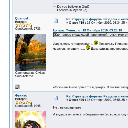
— Do you believe in God?
— I believe in Myself. (c)
Quangel
Re: Структура форума. Разделы и кате
Ветеран
«
Ответ #19 :
18 Октября 2010, 03:34:25 »
Сообщений: 7733
Цитата: Феникс от 18 Октября 2010, 03:25:18
Жди теперь следующей переломной точки: моего у
Ладно,ждем утверждения...
Поскольку Пипа вме
чудится, то еще что...
Да,кстати,ты про перево
Сaementarius Civitas
Solis Aeterna
«Осенний Ангел прячется в дождях. В листве янтарн
Феникс
Re: Структура форума. Разделы и кате
Ветеран
«
Ответ #20 :
18 Октября 2010, 03:56:35 »
Сообщений: 1045
Нет, не спрашивал.
А видишь ли, мне это безразлично (во всяком случ