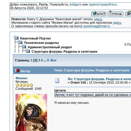
Добро пожаловать,
Гость
. Пожалуйста,
войдите
или
зарегистрируйтесь
.
06 Августа 2026, 10:12:53
Новости:
Книгу С.Доронина "Квантовая магия" читать
здесь
Материалы старого сайта "Физика Магии" доступны для просмотра
здесь
О замеченных глюках просьба писать на почту
quantmag@mail.ru
Квантовый Портал
Технические разделы
0 По
Административный раздел
Структура форума. Разделы и категории
Страниц:
1
[
2
]
3
4
...
9
Все
Тема: Структура форума. Разделы и категории 
Автор
Феникс
Re: Структура форума. Разделы и кате
Ветеран
«
Ответ #15 :
15 Октября 2010, 22:03:46 »
Сообщений: 1045
Цитата:
Артем, я вот тут подумал, давай-ка ты сделаешь
Я написал ему письмо.