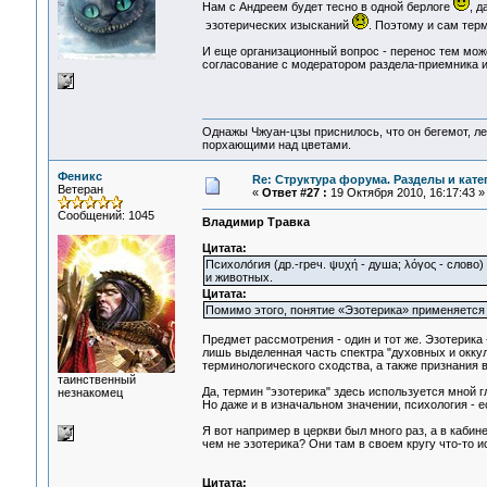
Нам с Андреем будет тесно в одной берлоге
, д
эзотерических изысканий
. Поэтому и сам тер
И еще организационный вопрос - перенос тем може
согласование с модератором раздела-приемника ил
Однажы Чжуан-цзы приснилось, что он бегемот, л
порхающими над цветами.
Феникс
Re: Структура форума. Разделы и кате
Ветеран
«
Ответ #27 :
19 Октября 2010, 16:17:43 »
Сообщений: 1045
Владимир Травка
Цитата:
Психоло́гия (др.-греч. ψυχή - душа; λόγος - слов
и животных.
Цитата:
Помимо этого, понятие «Эзотерика» применяется 
Предмет рассмотрения - один и тот же. Эзотерика -
лишь выделенная часть спектра "духовных и оккул
терминологического сходства, а также признания 
таинственный
Да, термин "эзотерика" здесь используется мной 
незнакомец
Но даже и в изначальном значении, психология - е
Я вот например в церкви был много раз, а в кабине
чем не эзотерика? Они там в своем кругу что-то и
Цитата: