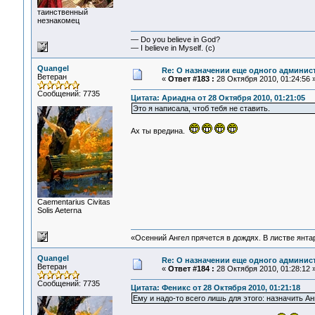
таинственный
незнакомец
— Do you believe in God?
— I believe in Myself. (c)
Quangel
Re: О назначении еще одного админис
Ветеран
«
Ответ #183 :
28 Октября 2010, 01:24:56 
Сообщений: 7735
Цитата: Ариадна от 28 Октября 2010, 01:21:05
Это я написала, чтоб тебя не ставить.
Ах ты вредина.
Сaementarius Civitas
Solis Aeterna
«Осенний Ангел прячется в дождях. В листве янтарн
Quangel
Re: О назначении еще одного админис
Ветеран
«
Ответ #184 :
28 Октября 2010, 01:28:12 
Сообщений: 7735
Цитата: Феникс от 28 Октября 2010, 01:21:18
Ему и надо-то всего лишь для этого: назначить Ан