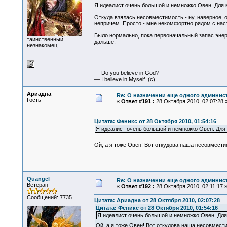
Я идеалист очень большой и немножко Овен. Для 
Откуда взялась несовместимость - ну, наверное, 
непричем. Просто - мне некомфортно рядом с нас
Было нормально, пока первоначальный запас энерг
таинственный
дальше.
незнакомец
— Do you believe in God?
— I believe in Myself. (c)
Ариадна
Re: О назначении еще одного админис
Гость
«
Ответ #191 :
28 Октября 2010, 02:07:28 
Цитата: Феникс от 28 Октября 2010, 01:54:16
Я идеалист очень большой и немножко Овен. Для 
Ой, а я тоже Овен! Вот откудова наша несовмест
Quangel
Re: О назначении еще одного админис
Ветеран
«
Ответ #192 :
28 Октября 2010, 02:11:17 
Сообщений: 7735
Цитата: Ариадна от 28 Октября 2010, 02:07:28
Цитата: Феникс от 28 Октября 2010, 01:54:16
Я идеалист очень большой и немножко Овен. Для
Ой, а я тоже Овен! Вот откудова наша несовмест