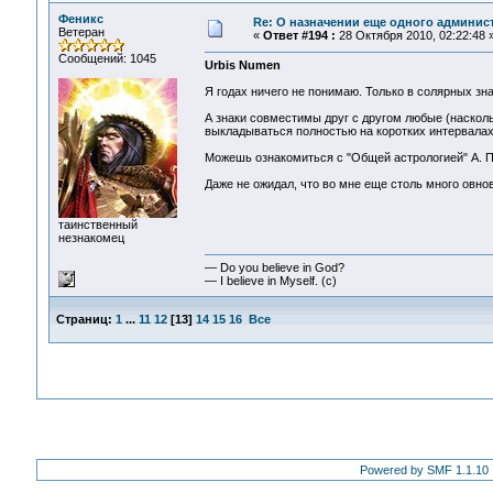
Феникс
Re: О назначении еще одного админис
Ветеран
«
Ответ #194 :
28 Октября 2010, 02:22:48 
Сообщений: 1045
Urbis Numen
Я годах ничего не понимаю. Только в солярных зна
А знаки совместимы друг с другом любые (наскольк
выкладываться полностью на коротких интервалах 
Можешь ознакомиться с "Общей астрологией" А. П
Даже не ожидал, что во мне еще столь много овнов
таинственный
незнакомец
— Do you believe in God?
— I believe in Myself. (c)
Страниц:
1
...
11
12
[
13
]
14
15
16
Все
Powered by SMF 1.1.10