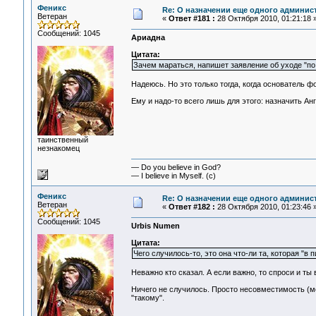
Феникс
Re: О назначении еще одного админис
Ветеран
«
Ответ #181 :
28 Октября 2010, 01:21:18 
Сообщений: 1045
Ариадна
Цитата:
Зачем мараться, напишет заявление об уходе "по
Надеюсь. Но это только тогда, когда основатель 
Ему и надо-то всего лишь для этого: назначить Анг
таинственный
незнакомец
— Do you believe in God?
— I believe in Myself. (c)
Феникс
Re: О назначении еще одного админис
Ветеран
«
Ответ #182 :
28 Октября 2010, 01:23:46 
Сообщений: 1045
Urbis Numen
Цитата:
Чего случилось-то, это она что-ли та, которая "в 
Неважно кто сказал. А если важно, то спроси и ты 
Ничего не случилось. Просто несовместимость (мо
"такому".