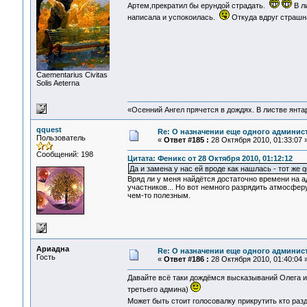
Артем,прекратил бы ерундой страдать.
В л
написала и успокоилась.
Откуда вдруг страшн
Сaementarius Civitas
Solis Aeterna
«Осенний Ангел прячется в дождях. В листве янтарн
qquest
Re: О назначении еще одного админис
Пользователь
«
Ответ #185 :
28 Октября 2010, 01:33:07 
Сообщений: 198
Цитата: Феникс от 28 Октября 2010, 01:12:12
Да и замена у нас ей вроде как нашлась - тот же q
Вряд ли у меня найдётся достаточно времени на 
участников... Но вот немного разрядить атмосферу
чем-то полезным.
Ариадна
Re: О назначении еще одного админис
Гость
«
Ответ #186 :
28 Октября 2010, 01:40:04 
Давайте всё таки дождёмся высказываний Олега и
третьего админа)
Может быть стоит голосовалку прикрутить кто ра