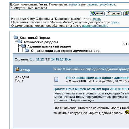
Добро пожаловать,
Гость
. Пожалуйста,
войдите
или
зарегистрируйтесь
.
09 Августа 2026, 00:05:31
Новости:
Книгу С.Доронина "Квантовая магия" читать
здесь
Материалы старого сайта "Физика Магии" доступны для просмотра
здесь
О замеченных глюках просьба писать на почту
quantmag@mail.ru
Квантовый Портал
Технические разделы
0 П
Административный раздел
О назначении еще одного администратора
Страниц:
1
...
11
12
[
13
]
14
15
16
Все
Тема: О назначении еще одного администратор
Автор
Ариадна
Re: О назначении еще одного админис
Гость
«
Ответ #180 :
28 Октября 2010, 01:21:05 
Цитата: Urbis Numen от 28 Октября 2010, 01:18:1
Чего случилось-то,это она что-ли та,которая "в
мере никаким твоим переустройствам форума не 
страшна. Подмигивающий
Это я написала, чтоб тебя не ставить. Ибо ты так
то мямлил несуразное. Идиоты, одним словом!