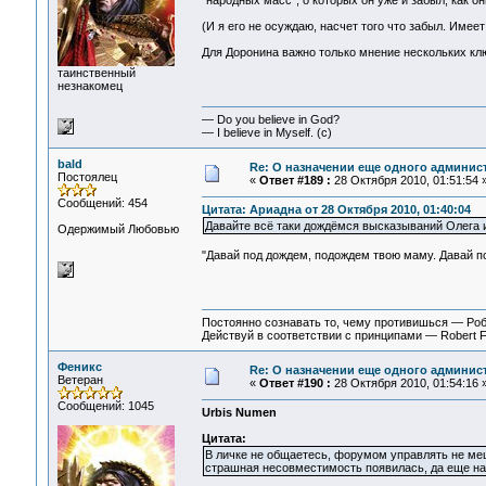
"народных масс", о которых он уже и забыл, как о
(И я его не осуждаю, насчет того что забыл. Имеет
Для Доронина важно только мнение нескольких клю
таинственный
незнакомец
— Do you believe in God?
— I believe in Myself. (c)
bald
Re: О назначении еще одного админис
Постоялец
«
Ответ #189 :
28 Октября 2010, 01:51:54 
Сообщений: 454
Цитата: Ариадна от 28 Октября 2010, 01:40:04
Давайте всё таки дождёмся высказываний Олега 
Одержимый Любовью
"Давай под дождем, подождем твою маму. Давай п
Постоянно сознавать то, чему противишься — Ро
Действуй в соответствии с принципами — Robert 
Феникс
Re: О назначении еще одного админис
Ветеран
«
Ответ #190 :
28 Октября 2010, 01:54:16 
Сообщений: 1045
Urbis Numen
Цитата:
В личке не общаетесь, форумом управлять не меша
страшная несовместимость появилась, да еще на