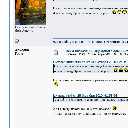
Ну по такой логике мы с ней еще больше не совмес
А она по году Крыса и кошек не терпит.
Сaementarius Civitas
Solis Aeterna
«Осенний Ангел прячется в дождях. В листве янтарн
Ариадна
Re: О назначении еще одного админис
Гость
«
Ответ #193 :
28 Октября 2010, 02:19:59 
Цитата: Urbis Numen от 28 Октября 2010, 02:11:1
Ну по такой логике мы с ней еще больше не совме
А она по году Крыса и кошек не терпит.
Ну ты у нас исключенье из правил - одомашненн
Цитата: bald от 28 Октября 2010, 01:51:54
"Давай под дождем, подождем твою маму. Давай 
А эт к чему, поклонничек матриархата?
"Папа в доме канечна глааавный - если мамы слу