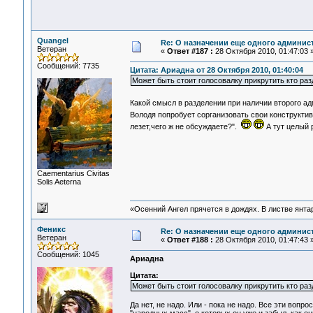
Quangel
Re: О назначении еще одного админис
Ветеран
«
Ответ #187 :
28 Октября 2010, 01:47:03 
Сообщений: 7735
Цитата: Ариадна от 28 Октября 2010, 01:40:04
Может быть стоит голосовалку прикрутить кто ра
Какой смысл в разделении при наличии второго а
Володя попробует сорганизовать свои конструкти
лезет,чего ж не обсуждаете?".
А тут целый 
Сaementarius Civitas
Solis Aeterna
«Осенний Ангел прячется в дождях. В листве янтарн
Феникс
Re: О назначении еще одного админис
Ветеран
«
Ответ #188 :
28 Октября 2010, 01:47:43 
Сообщений: 1045
Ариадна
Цитата:
Может быть стоит голосовалку прикрутить кто ра
Да нет, не надо. Или - пока не надо. Все эти вопр