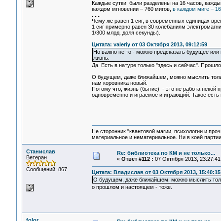
Каждые сутки были разделены на 16 часов, каждый
каждом мгновении – 760 мигов,
в каждом миге – 16
......
Чему же равен 1 сиг, в современных единицах вре
1 сиг примерно равен 30 колебаниям электромагни
1/300 млрд. доля секунды).
Цитата: valeriy от 03 Октября 2013, 09:12:59
Но важно не то - можно предсказать будущее или 
жизнь.
Да. Есть в натуре только "здесь и сейчас". Прош
О будущем, даже ближайшем, можно мыслить только 
нам коровника новый.
Потому что, жизнь (бытие) - это не работа некой 
одновременно и играемое и играющий. Такое есть
Не сторонник "квантовой магии, психологии и проч
материальное и нематериальное. Ни в коей партии
Станислав
Re: библиотека по КМ и не только...
Ветеран
«
Ответ #112 :
07 Октября 2013, 23:27:41
Сообщений: 867
Цитата: Владислав от 03 Октября 2013, 15:40:15
О будущем, даже ближайшем, можно мыслить толь
о прошлом и настоящем - тоже.
folor