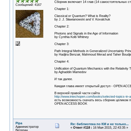
Сборник включает 14 глав (14 самостоятельных ст
Сообщений: 4167
Chapter 1:
Classical or Quantum? What is Reality?
by J. J. Sławianowski and V. Kovalchuk
Chapter 2:
Photons and Signals in the Age of Information
by Cynthia Kolb Whitney
Chapter 3:
Path Integral Methods in Generalized Uncertainty Prin
by Hadjira Benzair, Mahmoud Merad and Taher Boudj
Chapter 4:
Unification of Quantum Mechanics with the Relativity
by Aghaddin Mamedov
И так далее.
Каждая глава имеет открытый доступ - OPEN ACC
В верхней правой части сайта
http://www.intechopen.com/books/selected-topics-in-
есть возможность скачать весь сборник целиком 
OPEN ACCESS BOOK
Pipa
Re: библиотека по КМ и не только...
Администратор
«
Ответ #118 :
16 Мая 2015, 22:43:35 »
Ветеран