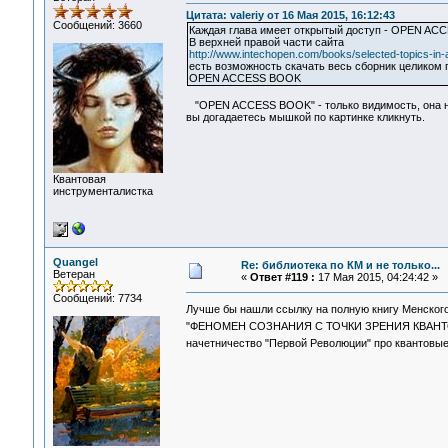
Цитата: valeriy от 16 Мая 2015, 16:12:43
Сообщений: 3660
Каждая глава имеет открытый доступ - OPEN AC
В верхней правой части сайта
http://www.intechopen.com/books/selected-topics-in
есть возможность скачать весь сборник целиком 
OPEN ACCESS BOOK
"OPEN ACCESS BOOK" - только видимость, она не 
вы догадаетесь мышкой по картинке кликнуть.
Квантовая
инструменталистка
Quangel
Re: библиотека по КМ и не только...
Ветеран
«
Ответ #119 :
17 Мая 2015, 04:24:42 »
Сообщений: 7734
Лучше бы нашли ссылку на полную книгу Менского 
"ФЕНОМЕН СОЗНАНИЯ С ТОЧКИ ЗРЕНИЯ КВАНТОВОЙ
начетничество "Первой Революции" про квантовые