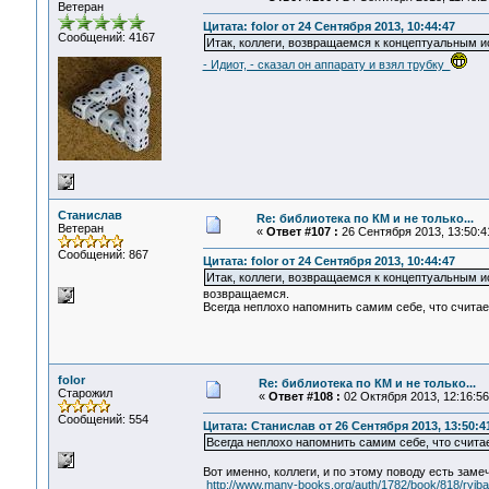
Ветеран
Цитата: folor от 24 Сентября 2013, 10:44:47
Сообщений: 4167
Итак, коллеги, возвращаемся к концептуальным 
- Идиот, - сказал он аппарату и взял трубку
Станислав
Re: библиотека по КМ и не только...
Ветеран
«
Ответ #107 :
26 Сентября 2013, 13:50:4
Сообщений: 867
Цитата: folor от 24 Сентября 2013, 10:44:47
Итак, коллеги, возвращаемся к концептуальным и
возвращаемся.
Всегда неплохо напомнить самим себе, что считае
folor
Re: библиотека по КМ и не только...
Старожил
«
Ответ #108 :
02 Октября 2013, 12:16:56
Сообщений: 554
Цитата: Станислав от 26 Сентября 2013, 13:50:4
Всегда неплохо напомнить самим себе, что счита
Вот именно, коллеги, и по этому поводу есть за
http://www.many-books.org/auth/1782/book/818/ryi