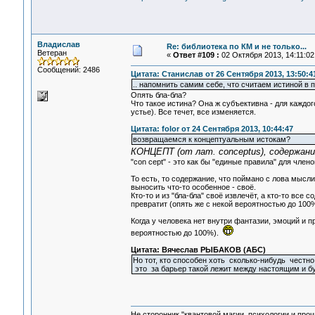
Владислав
Re: библиотека по КМ и не только...
Ветеран
«
Ответ #109 :
02 Октября 2013, 14:11:02
Сообщений: 2486
Цитата: Станислав от 26 Сентября 2013, 13:50:4
.. напомнить самим себе, что считаем истиной в 
Опять бла-бла?
Что такое истина? Она ж субъективна - для каждог
устье). Все течет, все изменяется.
Цитата: folor от 24 Сентября 2013, 10:44:47
возвращаемся к концептуальным истокам?
КОНЦЕПТ (от лат. conceptus), содержани
"con cept" - это как бы "единые правила" для члено
То есть, то содержание, что поймано с лова мысл
выносить что-то особенное - своё.
Кто-то и из "бла-бла" своё извлечёт, а кто-то все
превратит (опять же с некой вероятностью до 100%
Когда у человека нет внутри фантазии, эмоций и п
вероятностью до 100%).
Цитата: Вячеслав РЫБАКОВ (АБС)
Но тот, кто способен хоть сколько-нибудь честн
это за барьер такой лежит между настоящим и
Не сторонник "квантовой магии, психологии и проч