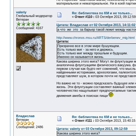
материальное и нематериальное. Ни в коей партии
valeriy
Re: библиотека по КМ и не только...
Глобальный модератор
«
Ответ #110 :
03 Октября 2013, 09:12:59
Ветеран
Цитата: Владислав от 02 Октября 2013, 14:11:02
Сообщений: 4167
а что же это за барьер такой лежит между наст
http://www.chronos.msu.ru/ARTS/derbenev_mig.html
Цитата:
Призрачно все в этом мире бушующем.
Есть только миг - за него и держись.
Есть только миг между прошлым и будущим.
Именно он называется жизнь.
Какова ширина этого мига? Могут ли флуктуации 
аналогична флуктуациям физического вакуума. флу
первом случае как будто нет сомнений, что мысль
найденными историками, археологами, палеонтолог
представляют шум, в котором почти не представл
Но важно не то - можно предсказать будущее или 
жизнь. Эти флуктуации составляют важный элемен
человечество нащупывает предпочитаемые тактики 
движения амебы в поисках пищи
Владислав
Re: библиотека по КМ и не только...
Ветеран
«
Ответ #111 :
03 Октября 2013, 15:40:15
Сообщений: 2486
Цитата: valeriy от 03 Октября 2013, 09:12:59
Какова ширина этого мига?