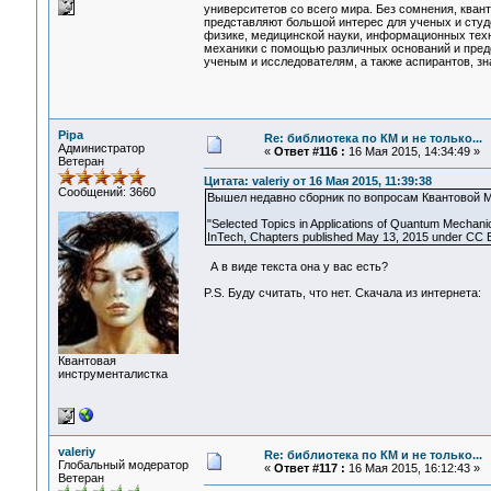
университетов со всего мира. Без сомнения, кван
представляют большой интерес для ученых и студ
физике, медицинской науки, информационных техн
механики с помощью различных оснований и предс
ученым и исследователям, а также аспирантов, з
Pipa
Re: библиотека по КМ и не только...
Администратор
«
Ответ #116 :
16 Мая 2015, 14:34:49 »
Ветеран
Цитата: valeriy от 16 Мая 2015, 11:39:38
Сообщений: 3660
Вышел недавно сборник по вопросам Квантовой М
"Selected Topics in Applications of Quantum Mechan
InTech, Chapters published May 13, 2015 under CC B
А в виде текста она у вас есть?
P.S. Буду считать, что нет. Скачала из интернета:
Квантовая
инструменталистка
valeriy
Re: библиотека по КМ и не только...
Глобальный модератор
«
Ответ #117 :
16 Мая 2015, 16:12:43 »
Ветеран