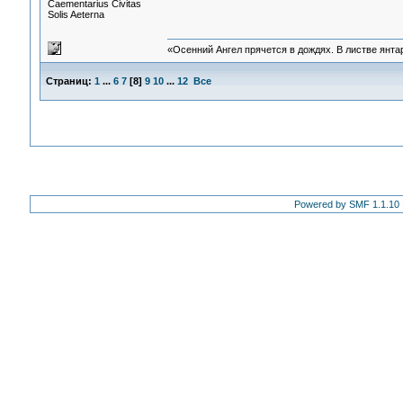
Сaementarius Civitas
Solis Aeterna
«Осенний Ангел прячется в дождях. В листве янтарн
Страниц:
1
...
6
7
[
8
]
9
10
...
12
Все
Powered by SMF 1.1.10