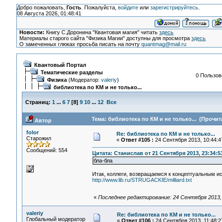
Добро пожаловать,
Гость
. Пожалуйста,
войдите
или
зарегистрируйтесь
.
08 Августа 2026, 01:48:41
Новости:
Книгу С.Доронина "Квантовая магия" читать
здесь
Материалы старого сайта "Физика Магии" доступны для просмотра
здесь
О замеченных глюках просьба писать на почту
quantmag@mail.ru
Квантовый Портал
Тематические разделы
0 Пользов
Физика
(Модератор:
valeriy
)
библиотека по КМ и не только...
Страниц:
1
...
6
7
[
8
]
9
10
...
12
Все
Тема: библиотека по КМ и не только... (Прочит
Автор
folor
Re: библиотека по КМ и не только...
Старожил
«
Ответ #105 :
24 Сентября 2013, 10:44:4
Сообщений: 554
Цитата: Станислав от 21 Сентября 2013, 23:34:5
бла-бла
Итак, коллеги, возвращаемся к концептуальным и
http://www.lib.ru/STRUGACKIE/milliard.txt
«
Последнее редактирование: 24 Сентября 2013, 1
valeriy
Re: библиотека по КМ и не только...
Глобальный модератор
«
Ответ #106 :
24 Сентября 2013, 11:48:2