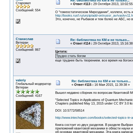
Re: библиотека по КМ и не только...
Старожил
«
Ответ #113 :
29 Октября 2013, 10:02:55
Сообщений: 554
О "гомеостатическом Мироздании", коллеги, есть 
http://books.rusf.ru/unzip/add-on/xussr_av/vaslvv11.
Это, конечно, не Рыбаков и тем более не АБС, но
Станислав
Re: библиотека по КМ и не только...
Ветеран
«
Ответ #114 :
29 Октября 2013, 15:16:38
Сообщений: 867
Цитата:
Трудно стать богом
еще труднее быть творением. все время на богоиз
valeriy
Re: библиотека по КМ и не только...
Глобальный модератор
«
Ответ #115 :
16 Мая 2015, 11:39:38 »
Ветеран
Вышел недавно сборник по вопросам Квантовой М
Сообщений: 4167
"Selected Topics in Applications of Quantum Mechani
Chapters published May 13, 2015 under CC BY 3.0 lic
DOI: 10.5772/58514
http://www.intechopen.com/books/selected-topics-in-
Книга состоит из двух разделов. В разделе Выбра
приложений квантовой механики в области науки и
об основах квантовой механики. Эта книга напис