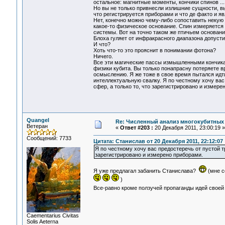
остальное: магнитные моменты, кончики спинов ..
Но вы не только привнесли излишние сущности, в
что регистрируется приборами и что де факто и я
Нет, конечно можно чему-либо сопоставить некую 
какое-то физическое основание. Спин измеряется 
системы. Вот на точно таком же птичьем основани
Блоха гуляет от инфракрасного диапазона допуст
И что?
Хоть что-то это прояснит в понимании фотона?
Ничего.
Все эти магические пассы измышленными кончика
физики кубита. Вы только понапрасну потеряете в
осмыслению. Я же тоже в свое время пытался идти
интеллектуальную свалку. Я по честному хочу ва
сфер, а только то, что зарегистрировано и измере
Quangel
Re: Численный анализ многокубитных
Ветеран
«
Ответ #203 :
20 Декабря 2011, 23:00:19 »
Сообщений: 7733
Цитата: Станислав от 20 Декабря 2011, 22:12:07
Я по честному хочу вас предостеречь от пустой т
зарегистрировано и измерено приборами.
Я уже предлагал забанить Станислава?
(мне с
)
Все-равно кроме ползучей пропаганды идей своей 
Сaementarius Civitas
Solis Aeterna