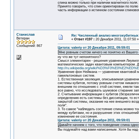
спина можно только при наличии магнитного поля.
Принято говорить, что спин ориентирован по полю (
часть информации о истинном состоянии спиновог
Станислав
Re: Численный анализ многокубитных
Ветеран
«
Ответ #197 :
20 Декабря 2011, 11:07:50 »
Сообщений: 867
Цитата: valeriy от 20 Декабря 2011, 09:59:01
Мне ровным счетом ничего не понятно из Вашего 
ну что же тут непонятного?
Смысл элементарен - решения уравнения Лиувилл
математических задач квантовым компьютером. Дл
http://ru.wikipedia.org/wiki/%D3%F0%E0%
Уравнение фон Неймана — уравнение квантовой м
гамильтоновых систем.
1. Естественная эволюция, описываемая уравнени
системы кубитов, потому ровным счетом никакого
внешним по отношению с этой системе, ежели так
все равно, что исследовать шумовое стирание за
2. Считывание информации с кубитов (безразлично
определению есть системы без диссипации, то ест
закрытой системы, оказание на нее внешнего возд
поля".
3. То самое "наблюдать состояние спина можно то
между кубитами, но и разрушение этих отношений,
изменение ее состояния.
Цитата: valeriy от 20 Декабря 2011, 09:59:01
Давайте начнем с того, что поведение спина одн
Вы подумайте над вами написанным. Хотя бы над 