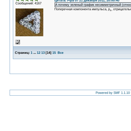
Цитата: Pipa от 21 Декабря 2011, 20:00:40
Сообщений: 4167
А почему зеленый график несимметричный (относ
Поперечная компонента импульса, p
, отрицатель
x
Страниц:
1
...
12
13
[
14
]
15
Все
Powered by SMF 1.1.10