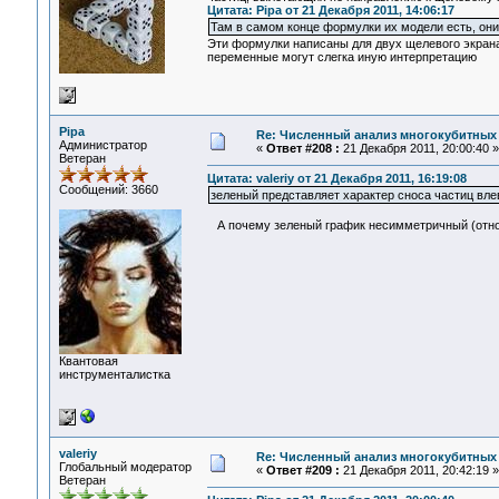
Цитата: Pipa от 21 Декабря 2011, 14:06:17
Там в самом конце формулки их модели есть, они
Эти формулки написаны для двух щелевого экрана.
переменные могут слегка иную интерпретацию
Pipa
Re: Численный анализ многокубитных
Администратор
«
Ответ #208 :
21 Декабря 2011, 20:00:40 »
Ветеран
Цитата: valeriy от 21 Декабря 2011, 16:19:08
Сообщений: 3660
зеленый представляет характер сноса частиц вле
А почему зеленый график несимметричный (отно
Квантовая
инструменталистка
valeriy
Re: Численный анализ многокубитных
Глобальный модератор
«
Ответ #209 :
21 Декабря 2011, 20:42:19 »
Ветеран