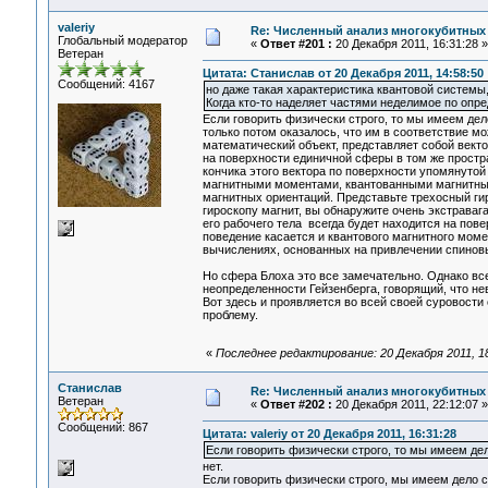
valeriy
Re: Численный анализ многокубитных
Глобальный модератор
«
Ответ #201 :
20 Декабря 2011, 16:31:28 »
Ветеран
Цитата: Станислав от 20 Декабря 2011, 14:58:50
Сообщений: 4167
но даже такая характеристика квантовой системы, 
Когда кто-то наделяет частями неделимое по опр
Если говорить физически строго, то мы имеем де
только потом оказалось, что им в соответствие м
математический объект, представляет собой векто
на поверхности единичной сферы в том же простр
кончика этого вектора по поверхности упомянуто
магнитными моментами, квантованными магнитным
магнитных ориентаций. Представьте трехосный гир
гироскопу магнит, вы обнаружите очень экстравага
его рабочего тела всегда будет находится на пов
поведение касается и квантового магнитного мом
вычислениях, основанных на привлечении спинов
Но сфера Блоха это все замечательно. Однако все
неопределенности Гейзенберга, говорящий, что н
Вот здесь и проявляется во всей своей суровости
проблему.
«
Последнее редактирование: 20 Декабря 2011, 18:
Станислав
Re: Численный анализ многокубитных
Ветеран
«
Ответ #202 :
20 Декабря 2011, 22:12:07 »
Сообщений: 867
Цитата: valeriy от 20 Декабря 2011, 16:31:28
Если говорить физически строго, то мы имеем д
нет.
Если говорить физически строго, мы имеем дело 