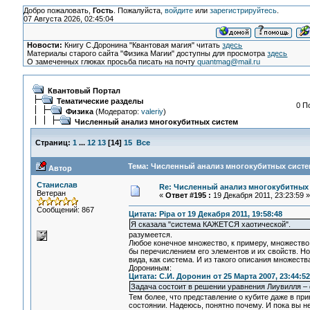
Добро пожаловать,
Гость
. Пожалуйста,
войдите
или
зарегистрируйтесь
.
07 Августа 2026, 02:45:04
Новости:
Книгу С.Доронина "Квантовая магия" читать
здесь
Материалы старого сайта "Физика Магии" доступны для просмотра
здесь
О замеченных глюках просьба писать на почту
quantmag@mail.ru
Квантовый Портал
Тематические разделы
0 П
Физика
(Модератор:
valeriy
)
Численный анализ многокубитных систем
Страниц:
1
...
12
13
[
14
]
15
Все
Тема: Численный анализ многокубитных систем
Автор
Станислав
Re: Численный анализ многокубитных
Ветеран
«
Ответ #195 :
19 Декабря 2011, 23:23:59 »
Сообщений: 867
Цитата: Pipa от 19 Декабря 2011, 19:58:48
Я сказала "система КАЖЕТСЯ хаотической".
разумеется.
Любое конечное множество, к примеру, множество
бы перечислением его элементов и их свойств. Но
вида, как система. И из такого описания множеств
Дорониным:
Цитата: С.И. Доронин от 25 Марта 2007, 23:44:52
Задача состоит в решении уравнения Лиувилля – 
Тем более, что представление о кубите даже в п
состоянии. Надеюсь, понятно почему. И пока вы н