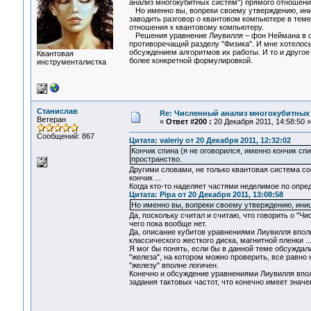
анализ многокубитных систем") прямого отношени
Но именно вы, вопреки своему утверждению, иниц
заводить разговор о квантовом компьютере в теме,
отношения к квантовому компьютеру.
Решения уравнение Лиувилля – фон Неймана в от
противоречащий разделу "Физика". И мне хотелос
обсуждением алгоритмов их работы. И то и другое 
Квантовая
более конкретной формулировкой.
инструменталистка
Станислав
Re: Численный анализ многокубитных
Ветеран
«
Ответ #200 :
20 Декабря 2011, 14:58:50 »
Сообщений: 867
Цитата: valeriy от 20 Декабря 2011, 12:32:02
Кончик спина (я не оговорился, именно кончик сп
пространство.
Другими словами, не только квантовая система сос
кончик ...
Когда кто-то наделяет частями неделимое по опр
Цитата: Pipa от 20 Декабря 2011, 13:08:58
Но именно вы, вопреки своему утверждению, иниц
Да, поскольку считал и считаю, что говорить о "
чего пока вообще нет.
Да, описание кубитов уравнениями Лиувилля впол
классического жесткого диска, магнитной пленки ...
Я мог бы понять, если бы в данной теме обсужда
"железа", на котором можно проверить, все равно 
"железу" вполне логичен.
Конечно и обсуждение уравнениями Лиувилля вполн
задания тактовых частот, что конечно имеет знач