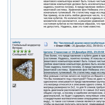
квантового компьютера может быть только чистым,
квантовом компьютере должно быть исключительно
надеюсь понятно почему. А представление любого
квантовой системы. Уравнение фон Неймана эти о
изначально тупиковый. Не статистику надо исслед
Как пример, если взять любое двоичное число, то
числом кубитов. Но количество нулей и единиц в 
множители оно разлагается, а решении уравнения
состояния кубитов естественным образом, что пр
не допустить. Надеюсь, вам это тоже известно.
valeriy
Re: Численный анализ многокубитных
Глобальный модератор
«
Ответ #196 :
20 Декабря 2011, 09:59:01 »
Ветеран
Цитата: Станислав от 19 Декабря 2011, 23:23:59
Сообщений: 4167
Тем более, что представление о кубите даже в п
состоянии. Надеюсь, понятно почему. И пока вы н
квантового компьютера может быть только чистым
любом квантовом компьютере должно быть исключ
Тоже надеюсь понятно почему. А представление л
квантовой системы. Уравнение фон Неймана эти о
изначально тупиковый. Не статистику надо исслед
Мне ровным счетом ничего не понятно из Вашего о
Что Вы понимаете под структурой? Пока не дано ч
однозначно описывается представлениями группы 
эта матрица относится к описанию одного спина. К
матрица размерности 2х2, то для N спинов требуе
вдоль диагонали располагаются те самые 2х2 мат
общем случае, а посему и наиболее интересном, с
диагональной, но будет содержать ненулевые элем
стандартными математическими операциями нет во
виду), то такое состояние спинов является запут
чтобы на выходе получить результат, приводимый