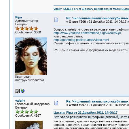
Vitaliy:
SCIES Forum
Glossary
Definitions of Magic
Высш
Pipa
Re: Численный анализ многокубитных
Администратор
«
Ответ #206 :
21 Декабря 2011, 14:06:17 »
Ветеран
Вопрос к valeriy: что это за разноцветные график
Сообщений: 3660
http://www.youtube.com/embed/QRgSUA0PAQk
или с нашего сайта:
http://quantmag.ppole.ru/tmp/Video.mp4
Синий график - понятно, это интенсивность в гори
P.S. Там в самом конце формулки их модели есть,
Квантовая
инструменталистка
valeriy
Re: Численный анализ многокубитных
Глобальный модератор
«
Ответ #207 :
21 Декабря 2011, 16:19:08 »
Ветеран
Цитата: Pipa от 21 Декабря 2011, 14:06:17
Сообщений: 4167
что это за разноцветные графики (зеленый, желты
Как я понимаю, красный представляет квантовый п
вправо, а по сути, характеризует величину попер
частиц, вылетающих по направлению к щелевому эк