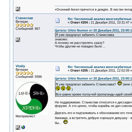
«Осенний Ангел прячется в дождях. В листве янтарн
Станислав
Re: Численный анализ многокубитных
Ветеран
«
Ответ #204 :
21 Декабря 2011, 10:31:47 »
Сообщений: 867
Цитата: Urbis Numen от 20 Декабря 2011, 23:00:1
Я уже предлагал забанить Станислава
знакомо.
А почему не расстрелять сразу?
Чтобы другим не повадно было ...
Vitaliy
Re: Численный анализ многокубитных
Ветеран
«
Ответ #205 :
21 Декабря 2011, 12:52:09 »
Сообщений: 5586
Цитата: Urbis Numen от 20 Декабря 2011, 23:00:1
Я уже предлагал забанить Станислава?
(мне с
)
Все-равно кроме ползучей пропаганды идей своей
Не поддерживаю. Станислав относится к диссиде
форуме. А это ценно, чтобы корабль не дал совсе
Дергать его и подталкивать к обоснованию его точк
Материалист
банками, а встретить добрую хорошую девушку - во
бы...