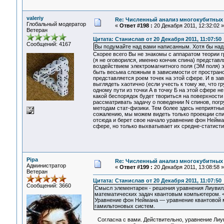
valeriy
Re: Численный анализ многокубитных
Глобальный модератор
«
Ответ #198 :
20 Декабря 2011, 12:32:02 »
Ветеран
Цитата: Станислав от 20 Декабря 2011, 11:07:50
Сообщений: 4167
Вы подумайте над вами написанным. Хотя бы над
Скорее всего Вы не знакомы с аппаратом теории 
(я не оговорился, именно кончик спина) представ
воздействием электромагнитного поля (ЭМ поля) 
быть весьма сложным в зависимости от пространс
представляется роем точек на этой сфере. И в за
выглядеть хаотично (если учесть к тому же, что г
одному пути из точки А в точку Б на этой сфере не
какой беспорядок будет твориться на поверхности
рассматривать задачу о поведении N спинов, пог
методам стат-физики. Тем более здесь неприятны
сожалению, мы можем видеть только проекции спи
отсюда и берет свое начало уравнение фон Нейман
сфере, но только выхватывает их средне-статисти
Pipa
Re: Численный анализ многокубитных
Администратор
«
Ответ #199 :
20 Декабря 2011, 13:08:58 »
Ветеран
Цитата: Станислав от 20 Декабря 2011, 11:07:50
Сообщений: 3660
Смысл элементарен - решения уравнения Лиувил
математических задач квантовым компьютером. <.
Уравнение фон Неймана — уравнение квантовой 
гамильтоновых систем.
Согласна с вами. Действительно, уравнение Лиув