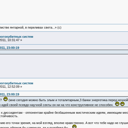
истве янтарной, в переливах света...» (c)
ногокубитных систем
011, 10:31:47 »
11, 23:00:19
ногокубитных систем
011, 12:52:09 »
11, 23:00:19
а?
(мне сегодня можно быть злым и тоталитарным,3 банки энергетика перед ночн
 идей своей псевдо-научной секты он ни на что конструктивное не способен.
 к диссидентам - оппонентам крайне безбашенным мистическим идеям, имеющим место
стойчивость.
нию его точки зрения, на мой взгляд, вполне нравственно. А вот что тебе надо не глу
еских облаков бы сдернула, да и подобрел бы...