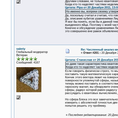
Другими словами, не только квантовая 
Когда кто-то наделяет частями недел
Цитата: Pipa от 20 Декабря 2011, 13:0
Но именно вы, вопреки своему утверж
Да, поскольку считал и считаю, что г
Да, описание кубитов уравнениями Лиув
Я мог бы понять, если бы в данной те
выеденного яйца. Поэтому с моей част
Конечно и обсуждение уравнениями Лиу
это совершенно вне рамок объявленно
valeriy
Re: Численный анализ м
Глобальный модератор
«
Ответ #201 :
20 Декабря 2
Ветеран
Цитата: Станислав от 20 Декабря 201
Сообщений: 4167
но даже такая характеристика квантово
Когда кто-то наделяет частями недел
Если говорить физически строго, то м
поставить такую математическую харак
Кончик этого вектора лежит на поверх
поверхности упомянутой сферы, назы
теперь можно поставить в соответстви
гироскопу магнит, вы обнаружите очень
сферы, радиус которой равен радиусу 
рассуждать о квантовых вычислениях,
Но сфера Блоха это все замечательно.
измерить с абсолютной точностью две 
попыток решить эту проблему.
«
Последнее редактирование: 20 Декаб