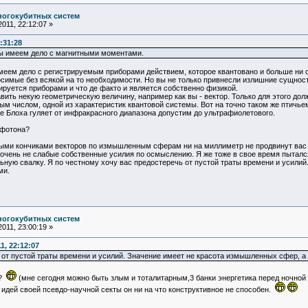
ногокубитных систем
011, 22:12:07 »
:31:28
мы имеем дело с магнитными моментами.
меем дело с регистрируемым приборами действием, которое квантовано и больше ни с ч
симые без всякой на то необходимости. Но вы не только привнесли излишние сущност
рируется приборами и что де факто и является собственно физикой.
вить некую геометрическую величину, например как вы - вектор. Только для этого дол
ым числом, одной из характеристик квантовой системы. Вот на точно таком же птичье
ре Блоха гуляет от инфракрасного диапазона допустим до ультрафиолетового.
 фотона?
ми кончиками векторов по измышленным сферам ни на миллиметр не продвинут вас в
очень не слабые собственные усилия по осмыслению. Я же тоже в свое время пытался
льную свалку. Я по честному хочу вас предостеречь от пустой траты времени и усилий
ми.
ногокубитных систем
011, 23:00:19 »
1, 22:12:07
 от пустой траты времени и усилий. Значение имеет не красота измышленных сфер, а 
а?
(мне сегодня можно быть злым и тоталитарным,3 банки энергетика перед ночно
идей своей псевдо-научной секты он ни на что конструктивное не способен.