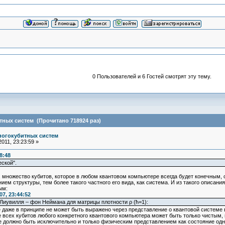
0 Пользователей и 6 Гостей смотрят эту тему.
ных систем (Прочитано 718924 раз)
ногокубитных систем
011, 23:23:59 »
8:48
ской".
 множество кубитов, которое в любом квантовом компьютере всегда будет конечным, 
ем структуры, тем более такого частного его вида, как система. И из такого описани
ым:
7, 23:44:52
Лиувилля – фон Неймана для матрицы плотности ρ (ħ=1):
е даже в принципе не может быть выражено через представление о квантовой системе
 всех кубитов любого конкретного квантового компьютера может быть только чистым, 
 должно быть исключительно и только физическим представлением как состояние одн