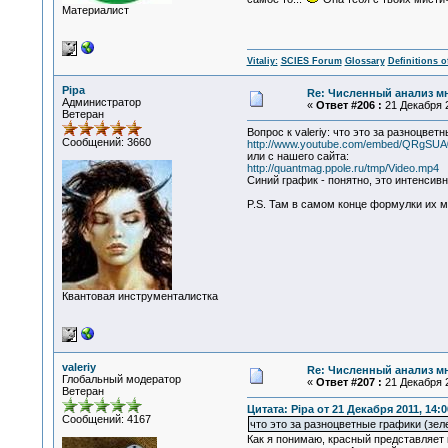
Материалист
Vitaliy:
SCIES Forum
Glossary
Definitions o
Pipa
Re: Численный анализ м
Администратор
«
Ответ #206 :
21 Декабря 2
Ветеран
Вопрос к valeriy: что это за разноцве
Сообщений: 3660
http://www.youtube.com/embed/QRgSU
или с нашего сайта:
http://quantmag.ppole.ru/tmp/Video.mp4
Синий график - понятно, это интенсив
P.S. Там в самом конце формулки их м
Квантовая инструменталистка
valeriy
Re: Численный анализ м
Глобальный модератор
«
Ответ #207 :
21 Декабря 2
Ветеран
Цитата: Pipa от 21 Декабря 2011, 14:0
Сообщений: 4167
что это за разноцветные графики (зел
Как я понимаю, красный представляет 