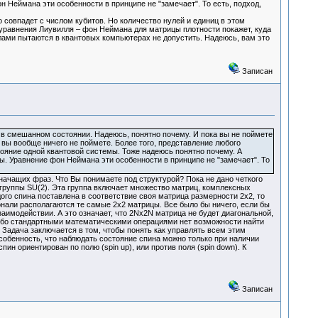
 Неймана эти особенности в принципе не "замечает". То есть, подход,
 совпадет с числом кубитов. Но количество нулей и единиц в этом
 уравнения Лиувилля – фон Неймана для матрицы плотности покажет, куда
лами пытаются в квантовых компьютерах не допустить. Надеюсь, вам это
Записан
 в смешанном состоянии. Надеюсь, понятно почему. И пока вы не поймете
 вы вообще ничего не поймете. Более того, представление любого
ояние одной квантовой системы. Тоже надеюсь понятно почему. А
. Уравнение фон Неймана эти особенности в принципе не "замечает". То
значащих фраз. Что Вы понимаете под структурой? Пока не дано четкого
группы SU(2). Эта группа включает множество матриц, комплексных
дого спина поставлена в соответствие своя матрица размерности 2х2, то
онали располагаются те самые 2х2 матрицы. Все было бы ничего, если бы
аимодействии. А это означает, что 2Nx2N матрица не будет диагональной,
-либо стандартными математическими операциями нет возможности найти
 Задача заключается в том, чтобы понять как управлять всем этим
собенность, что наблюдать состояние спина можно только при наличии
ин ориентирован по полю (spin up), или против поля (spin down). К
Записан