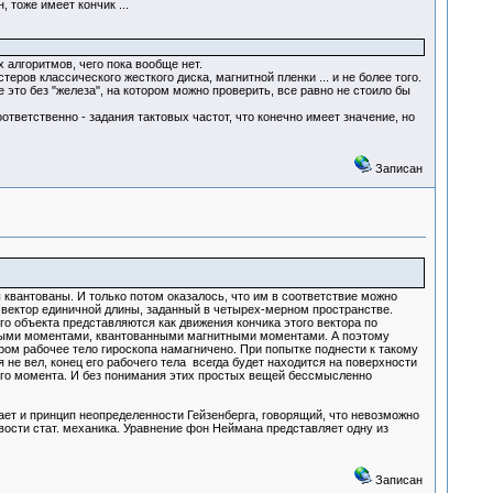
 тоже имеет кончик ...
 алгоритмов, чего пока вообще нет.
ров классического жесткого диска, магнитной пленки ... и не более того.
это без "железа", на котором можно проверить, все равно не стоило бы
тветственно - задания тактовых частот, что конечно имеет значение, но
Записан
квантованы. И только потом оказалось, что им в соответствие можно
 вектор единичной длины, заданный в четырех-мерном пространстве.
о объекта представляются как движения кончика этого вектора по
ными моментами, квантованными магнитными моментами. А поэтому
ром рабочее тело гироскопа намагничено. При попытке поднести к такому
 не вел, конец его рабочего тела всегда будет находится на поверхности
ного момента. И без понимания этих простых вещей бессмысленно
ает и принцип неопределенности Гейзенберга, говорящий, что невозможно
вости стат. механика. Уравнение фон Неймана представляет одну из
Записан