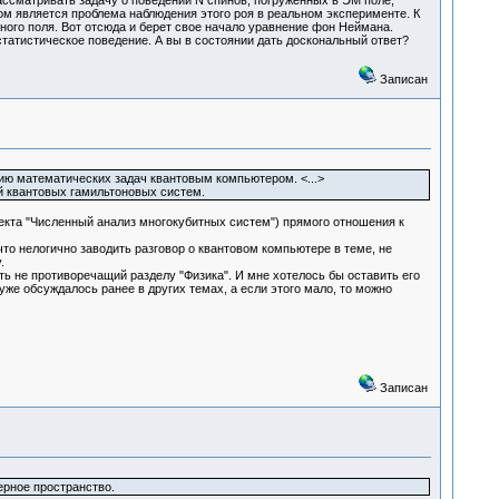
ассматривать задачу о поведении N спинов, погруженных в ЭМ поле,
м является проблема наблюдения этого роя в реальном эксперименте. К
ого поля. Вот отсюда и берет свое начало уравнение фон Неймана.
статистическое поведение. А вы в состоянии дать доскональный ответ?
Записан
ю математических задач квантовым компьютером. <...>
 квантовых гамильтоновых систем.
екта "Численный анализ многокубитных систем") прямого отношения к
о нелогично заводить разговор о квантовом компьютере в теме, не
.
 не противоречащий разделу "Физика". И мне хотелось бы оставить его
же обсуждалось ранее в других темах, а если этого мало, то можно
Записан
ерное пространство.