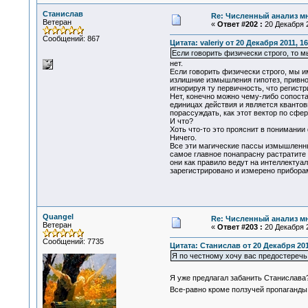
Станислав
Re: Численный анализ м
Ветеран
«
Ответ #202 :
20 Декабря 2
Сообщений: 867
Цитата: valeriy от 20 Декабря 2011, 16
Если говорить физически строго, то 
нет.
Если говорить физически строго, мы и
излишние измышления гипотез, привно
игнорируя ту первичность, что регист
Нет, конечно можно чему-либо сопоста
единицах действия и является квантов
порассуждать, как этот вектор по сфе
И что?
Хоть что-то это прояснит в понимании
Ничего.
Все эти магические пассы измышленны
самое главное понапрасну растратите 
они как правило ведут на интеллектуа
зарегистрировано и измерено прибора
Quangel
Re: Численный анализ м
Ветеран
«
Ответ #203 :
20 Декабря 2
Сообщений: 7735
Цитата: Станислав от 20 Декабря 201
Я по честному хочу вас предостеречь
Я уже предлагал забанить Станислав
Все-равно кроме ползучей пропаганды 