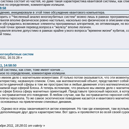
система состоит из частей, но даже такая характеристика квантовой системы, как спин,
имое по определению, комментарии излишни.
8:58
дению, инициировали в этой теме обсуждение квантового компьютера.
оворить о "Численный анализ многокубитных систем" можно лишь в рамках программных
илля вполне физическое ровно настолько, насколько оно физическое в описании класте
ме обсуждались возможные элементы программных алгоритмов, их оптимизации, но все 
ной точки зрения перевод вопроса к "железу" вполне логичен.
вилля вполне допустимо в рамках крайне узкого вопроса "времени жизни" кубитов, соо
й темы.
ногокубитных систем
011, 16:31:28 »
1, 14:58:50
й системы, как спин, тоже имеет кончик ...
имое по определению, комментарии излишни.
ы имеем дело с магнитными моментами. И только потом оказывается, что эти моменты 
теристику, названную спином. Спин, как математический объект, представляет собой
ности единичной сферы в том же пространстве и любые движения этого математическог
ваемой еще сферой Блоха. А теперь вспомним, что реально мы имеем дело с магнит
е сфере Блоха сферу магнитных ориентаций. Представьте трехосный гироскоп, в кото
 экстравагантное его поведение. В любом случае, как бы экстравагантно гироскоп себя
плеча гироскопа. То же самое экзотическое поведение касается и квантового магнит
 основанных на привлечении спиновых динамик.
 Однако все игры заканчиваются актом измерения. Но там где измерения, там всплыв
дополняющие друг друга характеристики. Вот здесь и проявляется во всей своей суро
ря 2011, 18:28:01 от valeriy
»