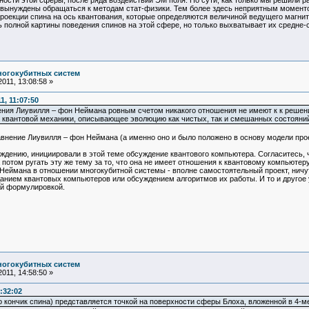
ности этой сферы, после ряда воздействий ЭМ поля. По сути, как только мы решили р
ы вынуждены обращаться к методам стат-физики. Тем более здесь неприятным моменто
роекции спина на ось квантования, которые определяются величиной ведущего магнитн
ь полной картины поведения спинов на этой сфере, но только выхватывает их средне-
ногокубитных систем
011, 13:08:58 »
, 11:07:50
ния Лиувилля – фон Неймана ровным счетом никакого отношения не имеют к к решени
квантовой механики, описывающее эволюцию как чистых, так и смешанных состояний
внение Лиувилля – фон Неймана (а именно оно и было положено в основу модели про
ению, инициировали в этой теме обсуждение квантового компьютера. Согласитесь, чт
потом ругать эту же тему за то, что она не имеет отношения к квантовому компьютеру
ймана в отношении многокубитной системы - вполне самостоятельный проект, ничуть
анием квантовых компьютеров или обсуждением алгоритмов их работы. И то и другое у
ой формулировкой.
ногокубитных систем
011, 14:58:50 »
:32:02
о кончик спина) представляется точкой на поверхности сферы Блоха, вложенной в 4-м