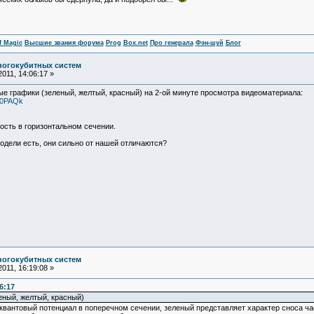
f Magic
Высшие звания форума
Prog
Box.net
Про генерала
Фэн-шуй
Блог
ногокубитных систем
011, 14:06:17 »
тные графики (зеленый, желтый, красный) на 2-ой минуте просмотра видеоматериала:
A0PAQk
ность в горизонтальном сечении.
одели есть, они сильно от нашей отличаются?
ногокубитных систем
011, 16:19:08 »
6:17
еный, желтый, красный)
квантовый потенциал в поперечном сечении, зеленый представляет характер сноса час