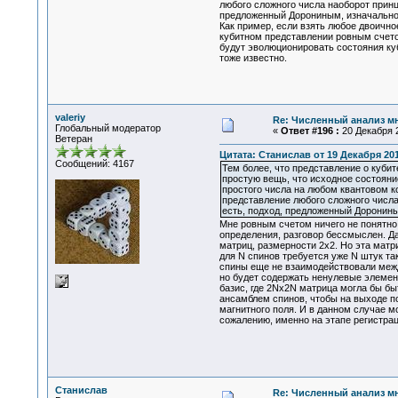
любого сложного числа наоборот принц
предложенный Дорониным, изначально 
Как пример, если взять любое двоично
кубитном представлении ровным счетом
будут эволюционировать состояния ку
тоже известно.
valeriy
Re: Численный анализ м
Глобальный модератор
«
Ответ #196 :
20 Декабря 2
Ветеран
Цитата: Станислав от 19 Декабря 201
Сообщений: 4167
Тем более, что представление о куби
простую вещь, что исходное состояни
простого числа на любом квантовом к
представление любого сложного числа
есть, подход, предложенный Доронины
Мне ровным счетом ничего не понятно 
определения, разговор бессмыслен. Д
матриц, размерности 2х2. Но эта матри
для N спинов требуется уже N штук та
спины еще не взаимодействовали между
но будет содержать ненулевые элемен
базис, где 2Nx2N матрица могла бы бы
ансамблем спинов, чтобы на выходе п
магнитного поля. И в данном случае мо
сожалению, именно на этапе регистра
Станислав
Re: Численный анализ м