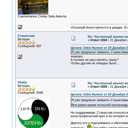
Сaementarius Civitas Solis Aeterna
«Осенний Ангел прячется в дождях. В л
Станислав
Re: Численный анализ м
Ветеран
«
Ответ #204 :
21 Декабря 2
Сообщений: 867
Цитата: Urbis Numen от 20 Декабря 20
Я уже предлагал забанить Станислава
знакомо.
А почему не расстрелять сразу?
Чтобы другим не повадно было ...
Vitaliy
Re: Численный анализ м
Ветеран
«
Ответ #205 :
21 Декабря 2
Сообщений: 5586
Цитата: Urbis Numen от 20 Декабря 20
Я уже предлагал забанить Станислав
Все-равно кроме ползучей пропаганды
Не поддерживаю. Станислав относится
катастрофический крен и не потерял о
Дергать его и подталкивать к обоснова
самое то...
Она тебя с твоих мистич