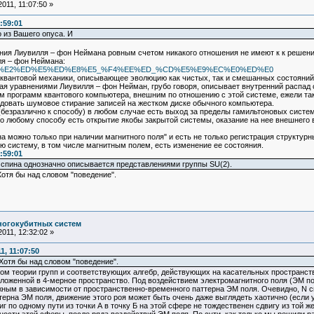
011, 11:07:50 »
:59:01
 из Вашего опуса. И
ия Лиувилля – фон Неймана ровным счетом никакого отношения не имеют к к решен
ля – фон Неймана:
D3%F0%E0%E2%ED%E5%ED%E8%E5_%F4%EE%ED_%CD%E5%E9%EC%E0%ED%E0
квантовой механики, описывающее эволюцию как чистых, так и смешанных состояний
ая уравнениями Лиувилля – фон Нейман, грубо говоря, описывает внутренний распад
м программ квантового компьютера, внешним по отношению с этой системе, ежели так
едовать шумовое стирание записей на жестком диске обычного компьютера.
безразлично к способу) в любом случае есть выход за пределы гамильтоновых систем
о любому способу есть открытие якобы закрытой системы, оказание на нее внешнего 
на можно только при наличии магнитного поля" и есть не только регистрация структу
ю систему, в том числе магнитным полем, есть изменение ее состояния.
:59:01
е спина однозначно описывается представлениями группы SU(2).
отя бы над словом "поведение".
ногокубитных систем
011, 12:32:02 »
, 11:07:50
отя бы над словом "поведение".
ом теории групп и соответствующих алгебр, действующих на касательных пространства
ложенной в 4-мерное пространство. Под воздействием электромагнитного поля (ЭМ по
ным в зависимости от пространственно-временного паттерна ЭМ поля. Очевидно, N сп
ттерна ЭМ поля, движение этого роя может быть очень даже выглядеть хаотично (если 
иг по одному пути из точки А в точку Б на этой сфере не тождественен сдвигу из той же