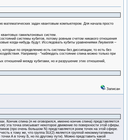
ию математических задач квантовым компьютером. Для начала просто
 квантовых гамильтоновых систем.
 состояний системы кубитов, потому ровным счетом никакого отношения
овые когда-нибудь будут. Исследовать кубиты уравнениями Лиувилля –
, которые по определению есть системы без диссипации, то есть без
воздействия. Например - "наблюдать состояние спина можно только при
рных отношений между кубитами, но и разрушение этих отношений,
Записан
х. Кончик спина (я не оговорился, именно кончик спина) представляется
ля) эта точка описывает некоторое движение по поверхности этой сферы.
инов (про очень большом N) представляется роем точек на этой сфере.
учесть к тому же, что группа SU(2) является группой некоммутативных
 точки А в точку Б, но по другому пути). Можно представить какой