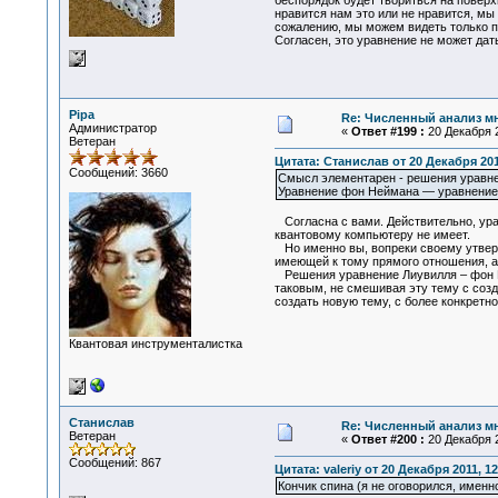
беспорядок будет твориться на поверх
нравится нам это или не нравится, м
сожалению, мы можем видеть только п
Согласен, это уравнение не может дат
Pipa
Re: Численный анализ м
Администратор
«
Ответ #199 :
20 Декабря 2
Ветеран
Цитата: Станислав от 20 Декабря 2011
Сообщений: 3660
Смысл элементарен - решения уравне
Уравнение фон Неймана — уравнение 
Согласна с вами. Действительно, ура
квантовому компьютеру не имеет.
Но именно вы, вопреки своему утвержд
имеющей к тому прямого отношения, а 
Решения уравнение Лиувилля – фон Не
таковым, не смешивая эту тему с созд
создать новую тему, с более конкретн
Квантовая инструменталистка
Станислав
Re: Численный анализ м
Ветеран
«
Ответ #200 :
20 Декабря 2
Сообщений: 867
Цитата: valeriy от 20 Декабря 2011, 12
Кончик спина (я не оговорился, именн