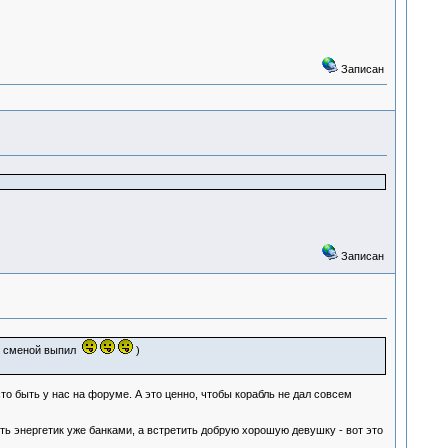
Записан
Записан
ой сменой выпил
)
 быть у нас на форуме. А это ценно, чтобы корабль не дал совсем
шить энергетик уже банками, а встретить добрую хорошую девушку - вот это