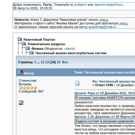
Добро пожаловать,
Гость
. Пожалуйста,
войдите
или
зарегистрируйтесь
.
08 Августа 2026, 18:26:20
Новости:
Книгу С.Доронина "Квантовая магия" читать
здесь
Материалы старого сайта "Физика Магии" доступны для просмотра
здесь
О замеченных глюках просьба писать на почту
quantmag@mail.ru
Квантовый Портал
Тематические разделы
Физика
(Модератор:
valeriy
)
Численный анализ многокубитных систем
Страниц:
1
...
12
13
[
14
]
15
Все
Тема: Численный анализ многокубит
Автор
Станислав
Re: Численный анализ м
Ветеран
«
Ответ #195 :
19 Декабря 2
Сообщений: 867
Цитата: Pipa от 19 Декабря 2011, 19:5
Я сказала "система КАЖЕТСЯ хаотиче
разумеется.
Любое конечное множество, к примеру,
описание заведомо не является описани
множества, типа заявленного Доронин
Цитата: С.И. Доронин от 25 Марта 200
Задача состоит в решении уравнения 
Тем более, что представление о кубит
простую вещь, что исходное состояние
числа на любом квантовом компьютере