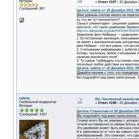
Ветеран
«
Ответ #197 :
20 Декабря 2
Сообщений: 867
Цитата: valeriy от 20 Декабря 2011, 09
Мне ровным счетом ничего не понятно
ну что же тут непонятного?
Смысл элементарен - решения уравнен
прочтите, что такое уравнение Лиувил
http://ru.wikipedia.org/wiki/%
Уравнение фон Неймана — уравнение 
1. Естественная эволюция, описываем
не имеет к математическим алгоритма
фон Нейман - это все равно, что иссл
2. Считывание информации с кубитов (
потерь, поскольку любое считывание п
наличии магнитного поля".
3. То самое "наблюдать состояние спи
поскольку любое действие на квантову
Цитата: valeriy от 20 Декабря 2011, 09
Давайте начнем с того, что поведени
Вы подумайте над вами написанным. Х
valeriy
Re: Численный анализ м
Глобальный модератор
«
Ответ #198 :
20 Декабря 2
Ветеран
Цитата: Станислав от 20 Декабря 2011
Сообщений: 4167
Вы подумайте над вами написанным. Х
Скорее всего Вы не знакомы с аппарат
точкой на поверхности сферы Блоха, в
Это движение может быть весьма слож
И в зависимости от того же самого па
преобразований. Это означает, что сдв