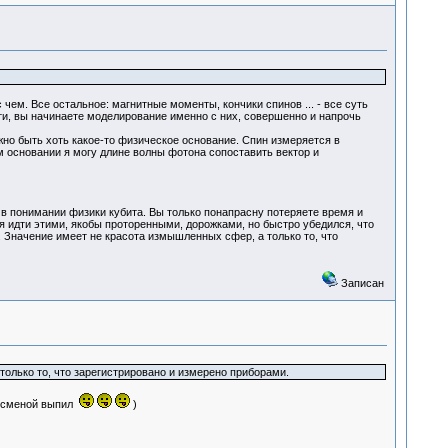
ем. Все остальное: магнитные моменты, кончики спинов ... - все суть
и, вы начинаете моделирование именно с них, совершенно и напрочь
жно быть хоть какое-то физическое основание. Спин измеряется в
м основании я могу длине волны фотона сопоставить вектор и
 понимании физики кубита. Вы только понапрасну потеряете время и
 идти этими, якобы проторенными, дорожками, но быстро убедился, что
. Значение имеет не красота измышленных сфер, а только то, что
Записан
только то, что зарегистрировано и измерено приборами.
й сменой выпил
)