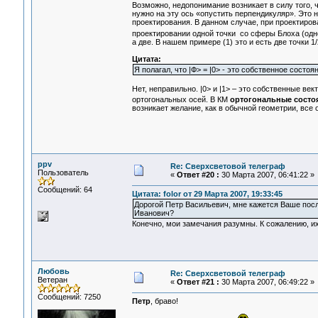
Возможно, недопонимание возникает в силу того, ч
нужно на эту ось «опустить перпендикуляр». Это 
проектирования. В данном случае, при проектиров
проектировании одной точки со сферы Блоха (одног
а две. В нашем примере (1) это и есть две точки 1
Цитата:
Я полагал, что |Ф> = |0> - это собственное состоян
Нет, неправильно. |0> и |1> – это собственные ве
ортогональных осей. В КМ
ортогональные состоя
возникает желание, как в обычной геометрии, все
ppv
Re: Сверхсветовой телеграф
Пользователь
«
Ответ #20 :
30 Марта 2007, 06:41:22 »
Сообщений: 64
Цитата: folor от 29 Марта 2007, 19:33:45
Дорогой Петр Васильевич, мне кажется Ваше пос
Иванович?
Конечно, мои замечания разумны. К сожалению, их
Любовь
Re: Сверхсветовой телеграф
Ветеран
«
Ответ #21 :
30 Марта 2007, 06:49:22 »
Сообщений: 7250
Петр
, браво!