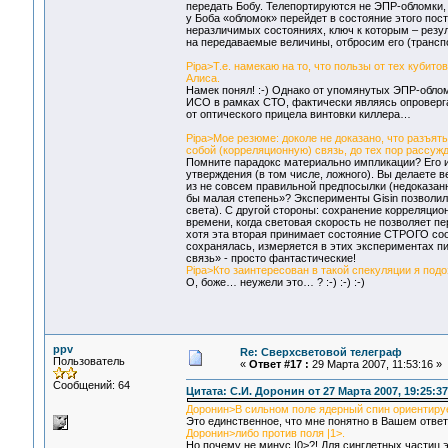
передать Бобу. Телепортируются не ЭПР-обломки, 
у Боба «обломок» перейдет в состояние этого пос
неразличимых состояниях, ключ к которым – резул
на передаваемые величины, отбросим его (транспо
Pipa>Т.е. намекаю на то, что пользы от тех кубито
Алиса.
Намек понял! :-) Однако от упомянутых ЭПР-облом
ИСО в рамках СТО, фактически являясь опроверг
от оптического прицела винтовки киллера…
Pipa>Мое резюме: доколе не доказано, что разъят
собой (корреляционную) связь, до тех пор рассуж
Помните парадокс материально импликации? Его и
утверждения (в том числе, ложного). Вы делаете
из не совсем правильной предпосылки (недоказанн
бы малая степень»? Эксперименты Gisin позволили
света). С другой стороны: сохранение корреляцион
времени, когда световая скорость не позволяет п
хотя эта вторая принимает состояние СТРОГО соо
сохранялась, измеряется в этих экспериментах п
связь» - просто фантастические!
Pipa>Кто заинтересован в такой спекуляции я подо
О, боже… неужели это… ? :-) :-) :-)
ppv
Re: Сверхсветовой телеграф
Пользователь
«
Ответ #17 :
29 Марта 2007, 11:53:16 »
Сообщений: 64
Цитата: С.И. Доронин от 27 Марта 2007, 19:25:37
Доронин>В сильном поле ядерный спин ориентирует
Это единственное, что мне понятно в Вашем ответе
Доронин>либо против поля |1>.
Но почему не минус |0>?! Для синглетных частиц 