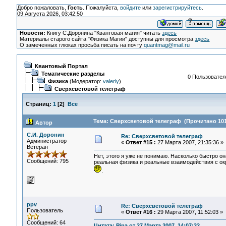
Добро пожаловать,
Гость
. Пожалуйста,
войдите
или
зарегистрируйтесь
.
09 Августа 2026, 03:42:50
Новости:
Книгу С.Доронина "Квантовая магия" читать
здесь
Материалы старого сайта "Физика Магии" доступны для просмотра
здесь
О замеченных глюках просьба писать на почту
quantmag@mail.ru
Квантовый Портал
Тематические разделы
0 Пользователе
Физика
(Модератор:
valeriy
)
Сверхсветовой телеграф
Страниц:
1
[
2
]
Все
Тема: Сверхсветовой телеграф (Прочитано 101
Автор
С.И. Доронин
Re: Сверхсветовой телеграф
Администратор
«
Ответ #15 :
27 Марта 2007, 21:35:36 »
Ветеран
Нет, этого я уже не понимаю. Насколько быстро о
Сообщений: 795
реальная физика и реальные взаимодействия с окр
.
ppv
Re: Сверхсветовой телеграф
Пользователь
«
Ответ #16 :
29 Марта 2007, 11:52:03 »
Сообщений: 64
Цитата: Pipa от 27 Марта 2007, 14:07:32