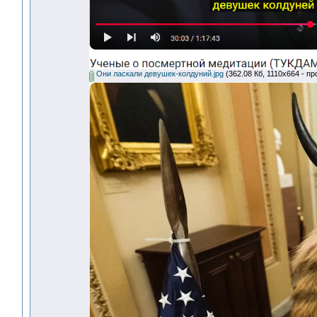
Они ласкали девушек-колдуний.jpg
(362.08 Кб, 1110x664 - п