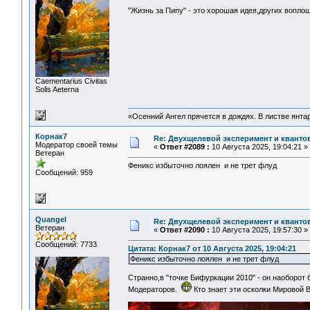
"Жизнь за Пипу" - это хорошая идея,других вопл
Сaementarius Civitas
Solis Aeterna
«Осенний Ангел прячется в дождях. В листве янтарн
Корнак7
Re: Двухщелевой эксперимент и кванто
Модератор своей темы
«
Ответ #2089 :
10 Августа 2025, 19:04:21 »
Ветеран
Феникс избыточно лоялен и не трет флуд
Сообщений: 959
Quangel
Re: Двухщелевой эксперимент и кванто
Ветеран
«
Ответ #2090 :
10 Августа 2025, 19:57:30 »
Сообщений: 7733
Цитата: Корнак7 от 10 Августа 2025, 19:04:21
Феникс избыточно лоялен и не трет флуд
Странно,в "точке Бифуркации 2010" - он наоборот
Модераторов.
Кто знает эти осколки Мировой 