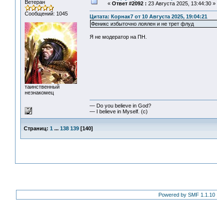
Ветеран
«
Ответ #2092 :
23 Августа 2025, 13:44:30 »
Сообщений: 1045
Цитата: Корнак7 от 10 Августа 2025, 19:04:21
Феникс избыточно лоялен и не трет флуд
Я не модератор на ПН.
таинственный
незнакомец
— Do you believe in God?
— I believe in Myself. (c)
Страниц:
1
...
138
139
[
140
]
Powered by SMF 1.1.10