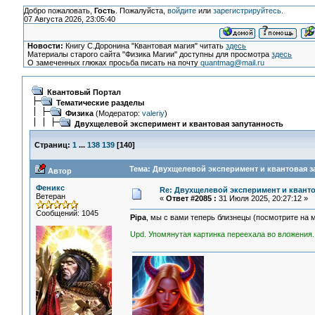
Добро пожаловать,
Гость
. Пожалуйста,
войдите
или
зарегистрируйтесь
.
07 Августа 2026, 23:05:40
Новости:
Книгу С.Доронина "Квантовая магия" читать
здесь
Материалы старого сайта "Физика Магии" доступны для просмотра
здесь
О замеченных глюках просьба писать на почту
quantmag@mail.ru
Квантовый Портал
Тематические разделы
Физика
(Модератор:
valeriy
)
Двухщелевой эксперимент и квантовая запутанность
Страниц:
1
...
138
139
[
140
]
Тема: Двухщелевой эксперимент и квантовая з
Автор
Феникс
Re: Двухщелевой эксперимент и кванто
Ветеран
«
Ответ #2085 :
31 Июля 2025, 20:27:12 »
Сообщений: 1045
Pipa
, мы с вами теперь близнецы (посмотрите на м
Upd. Упомянутая картинка переехала во вложения.