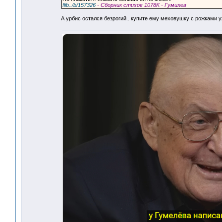
flib../b/157326
- Сборник стихов 1078K - Гумилев
А урбис остался безрогий.. купите ему меховушку с рожками 