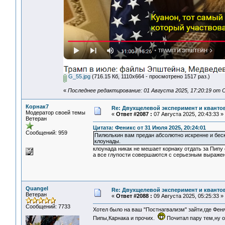
G_55.jpg
(716.15 Кб, 1110x664 - просмотрено 1517 раз.)
«
Последнее редактирование: 01 Августа 2025, 17:20:19 от 
Корнак7
Re: Двухщелевой эксперимент и кванто
Модератор своей темы
«
Ответ #2087 :
07 Августа 2025, 20:43:33 »
Ветеран
Цитата: Феникс от 31 Июля 2025, 20:24:01
Сообщений: 959
Пилюлькин вам предан абсолютно искренне и беск
клоунады.
клоунада никак не мешает корнаку отдать за Пипу
а все глупости совершаются с серьезным выраже
Quangel
Re: Двухщелевой эксперимент и кванто
Ветеран
«
Ответ #2088 :
09 Августа 2025, 05:25:33 »
Сообщений: 7733
Хотел было на ваш "Постнагвализм" зайти,где Фе
Пипы,Карнака и прочих.
Почитал пару тем,ну 