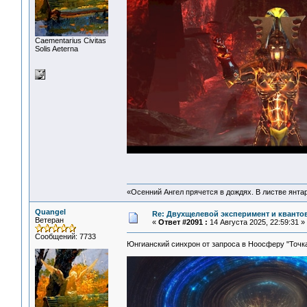
Сaementarius Civitas
Solis Aeterna
«Осенний Ангел прячется в дождях. В листве янтарн
Quangel
Re: Двухщелевой эксперимент и кванто
Ветеран
«
Ответ #2091 :
14 Августа 2025, 22:59:31 »
Сообщений: 7733
Юнгианский синхрон от запроса в Ноосферу "Точ