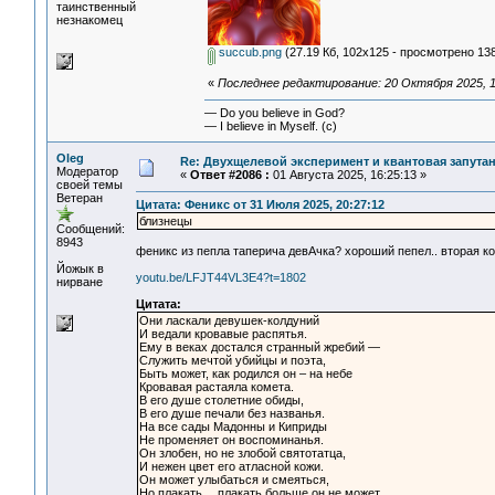
таинственный
незнакомец
succub.png
(27.19 Кб, 102x125 - просмотрено 138
«
Последнее редактирование: 20 Октября 2025, 1
— Do you believe in God?
— I believe in Myself. (c)
Oleg
Re: Двухщелевой эксперимент и квантовая запута
Модератор
«
Ответ #2086 :
01 Августа 2025, 16:25:13 »
своей темы
Ветеран
Цитата: Феникс от 31 Июля 2025, 20:27:12
близнецы
Сообщений:
8943
феникс из пепла таперича девАчка? хороший пепел.. вторая ко
Йожык в
youtu.be/LFJT44VL3E4?t=1802
нирване
Цитата:
Они ласкали девушек-колдуний
И ведали кровавые распятья.
Ему в веках достался странный жребий —
Служить мечтой убийцы и поэта,
Быть может, как родился он – на небе
Кровавая растаяла комета.
В его душе столетние обиды,
В его душе печали без названья.
На все сады Мадонны и Киприды
Не променяет он воспоминанья.
Он злобен, но не злобой святотатца,
И нежен цвет его атласной кожи.
Он может улыбаться и смеяться,
Но плакать… плакать больше он не может.