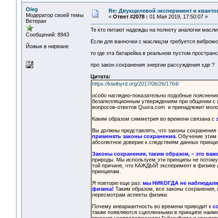
Oleg
Re: Двухщелевой эксперимент и кванто
Модератор своей темы
«
Ответ #2078 :
01 Мая 2019, 17:50:07 »
Ветеран
Те кто питают надежды на полноту аналогии масли
Сообщений: 8943
Если для ванночки с маслицэм требуется вибромо
Йожык в нирване
то где эта батарейка в реальном пустом пространс
про закон сохранения энергии рассуждения хде ?
Цитата:
https://kiwibyrd.org/2017/06/26/1764/
особо наглядно-показательно подобные пояснения
безапелляционным утверждениям при общении с н
вопросов-ответов Quora.com и принадлежит моло
Каким образом симметрия во времени связана с
Вы должны представлять, что законы сохранения
применять законы сохранения.
Обучение этим п
абсолютное доверие к следствиям данных принци
Законы сохранения, таким образом, – это важ
природы. Мы используем эти принципы не потому,
той причине, что КАЖДЫЙ эксперимент в физике 
принципам.
Я повторю еще раз:
мы НИКОГДА не наблюдали 
физика!
Таким образом, все законы сохранения,
пересмотрам аспекты физики.
Почему инвариантность во времени приводит к
с
также появляются сцепленными в принципе наимен