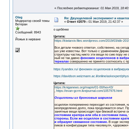
«
Последнее редактирование: 01 Мая 2019, 18:40:
Oleg
Re: Двухщелевой эксперимент и кванто
Модератор своей темы
«
Ответ #2079 :
01 Мая 2019, 21:42:37 »
Ветеран
о щебёнке
Сообщений: 8943
Цитата:
Йожык в нирване
https://kiwiarxiv.files.wordpress.com/2019/03/idb-201
Все детали «нового ответа», собственно, на сего
шо уже известны. Вот только с уравнением Дирак
структуры частиц никто эти вещи по сию пору не 
ный не так давно
феномен осциллонов в вибр
териалах
совершенно не принято соотносить с п
https://yandex.ru/ феномен осциллонов в вибриру
https://davidson.weizmann.ac.il/online/askexpert/physi
Цитата:
https://kniganews.org/map/e/01-00/hex43/
,
https://evan-gcrm.livejournal.com/1057976.html
Осциллоны из бронзовых шариков
осциллон попеременно переходит из состояния, н
неопределенно долго, пока продолжается опыт. П
занятные вещи происходят при близкой встрече о
состоянии кратера или оба в состоянии пика, 
стороны. Если же осциллон в состоянии крате
и образуют связанное состояние.
В ходе экспе
пиков в конфигурации типа «молекул», «дорожек»