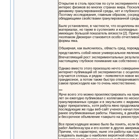
Открытие в столь простом по сути эксперименте
интерес физиков во многих странах мира. Поскол
динамику гранулированной среды, нет и глубоког
Поэтому исследования, главным образом, сосред
обладающими свойствами гранулированной среды
Было установлено, в частности, что осциллоны в
материалах, но также в суспензиях и коллоидных 
имеющих большой показатель вязкости [2]. Прич
«колпаком Джокера» становится особо отчетливой
формы яма.
Обширная, как выяснилось, область сред, порож
представлять собой некое универсальное явлени
Впечатляющий рост экспериментальных результато
настоящему глубокое понимание как собственно о
Однако вместо этого произошло нечто совершенно
интернет-публикаций об экспериментах с осциллон
случается сплошь и рядом – появляется новое мо
грандиозное, а потом также быстро отворачивают
самое происходило как-то очень неестественно.
***
Ярче всего это можно проиллюстрировать на при
лет он ежегодно публиковал с коллегами по неск
гранулированных средах и в эмульсиях с жидкими
вдруг прекратились, хотя работа явно продолжала
последующие же годы веб-сайт ученого начал пон
ранее опубликованные работы. Наконец, в декабре
и бессрочное объявление «закрыто на реконструк
Все происходящее можно было бы понять, если б
работ Амбенхауэра и его коллег в других америк
Причем, что характерно, ныне эти работы как пр
следовать выводы о наиболее вероятной области