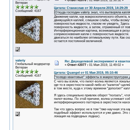
«
Ответ #2076 :
01 Мая 2019, 11:30:32 »
Ветеран
Цитата: Станислав от 30 Апреля 2019, 14:29:29
Сообщений: 4167
Откуда господин valeriy знал, что вытворяла капл
Движение капли, как макроскопического объекта,
движущейся каплей, слишком слабы, чтобы возмут
поверхностью жидкости, глазом не увидеть. Здесь
поверхность жидкости, а затем, отраженный от п
Интерференционная картина, возникающая в резул
соприкосновения капли с поверхностью жидкости.
двигаться по наиболее оптимальному пути. Как ск
остается постоянной величиной.
valeriy
Re: Двухщелевой эксперимент и кванто
Глобальный модератор
«
Ответ #2077 :
01 Мая 2019, 11:49:02 »
Ветеран
Цитата: Quangel от 01 Мая 2019, 05:10:46
Сообщений: 4167
"псевдо-квантовые" эффекты в макроструктурах,
С чего вы взяли, что пилот-волна является локаль
где-то в окрестности какой-либо из "калиток"-щел
в том месте, куда к этому времени "доползет" капл
Я здесь специально привлек оборот "ползать", чт
пилот-волны. По этой причине, волна успевает с
интерференционного паттерна в окрестности нахож
Так что здесь вопрос не в том "лже-научная эта к
подобный эффект используется и уже давно. Это э
локация на подводных лодках).