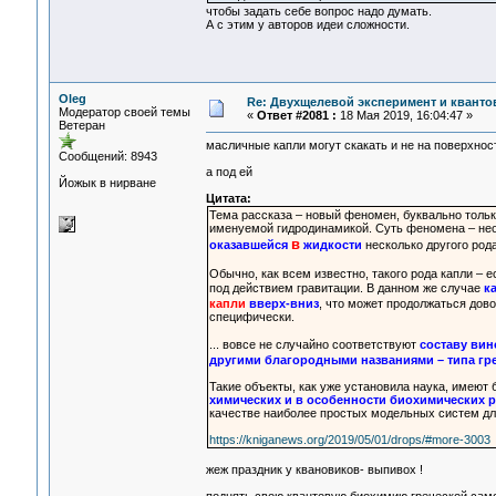
чтобы задать себе вопрос надо думать.
А с этим у авторов идеи сложности.
Oleg
Re: Двухщелевой эксперимент и кванто
Модератор своей темы
«
Ответ #2081 :
18 Мая 2019, 16:04:47 »
Ветеран
масличные капли могут скакать и не на поверхнос
Сообщений: 8943
а под ей
Йожык в нирване
Цитата:
Тема рассказа – новый феномен, буквально тольк
именуемой гидродинамикой. Суть феномена – необ
в
оказавшейся
жидкости
несколько другого рода
Обычно, как всем известно, такого рода капли – е
под действием гравитации. В данном же случае
к
капли
вверх-вниз
, что может продолжаться дов
специфически.
... вовсе не случайно соответствуют
составу ви
другими благородными названиями – типа гре
Такие объекты, как уже установила наука, имею
химических и в особенности биохимических р
качестве наиболее простых модельных систем дл
https://kniganews.org/2019/05/01/drops/#more-3003
жеж праздник у квановиков- выпивох !