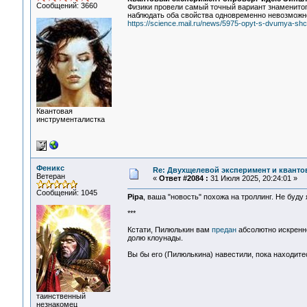
Сообщений: 3660
Физики провели самый точный вариант знаменитог
наблюдать оба свойства одновременно невозможн
https://science.mail.ru/news/5975-opyt-s-dvumya-shc
Квантовая
инструменталистка
Феникс
Re: Двухщелевой эксперимент и кванто
Ветеран
«
Ответ #2084 :
31 Июля 2025, 20:24:01 »
Сообщений: 1045
Pipa
, ваша "новость" похожа на троллинг. Не буду 
***
Кстати, Пилюлькин вам
предан
абсолютно искренне
долю клоунады.
Вы бы его (Пилюлькина) навестили, пока находите
таинственный
незнакомец