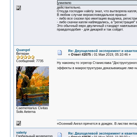
умилило
действительно.
Откуда господин valeriy знал, что вытворяла капля
В любом случае вероисповедальное вранье:
- либо все сказки про имитацию выдумка, регист
- либо скачки капли наблюдались, а "регистрация"
Это обычный евро двуличный стандарт навязывани
правдоподобия - для дикарей и так сойдет.
Quangel
Re: Двухщелевой эксперимент и кванто
Ветеран
«
Ответ #2075 :
01 Мая 2019, 05:10:46 »
Сообщений: 7735
Ну наконец-то эгрегор Станислава "Доструктурног
эффекты в макроструктурах,доказывающие лже-на
Сaementarius Civitas
Solis Aeterna
«Осенний Ангел прячется в дождях. В листве янтарн
valeriy
Re: Двухщелевой эксперимент и кванто
Глобальный модератор