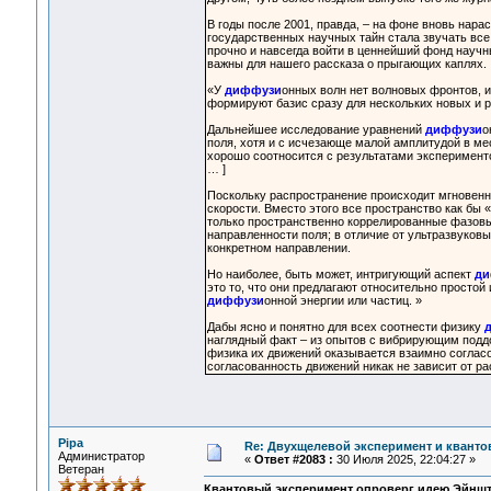
В годы после 2001, правда, – на фоне вновь нара
государственных научных тайн стала звучать все
прочно и навсегда войти в ценнейший фонд научны
важны для нашего рассказа о прыгающих каплях.
«У
диффузи
онных волн нет волновых фронтов, и
формируют базис сразу для нескольких новых и р
Дальнейшее исследование уравнений
диффузи
о
поля, хотя и с исчезающе малой амплитудой в мес
хорошо соотносится с результатами эксперимент
… ]
Поскольку распространение происходит мгновенно
скорости. Вместо этого все пространство как бы
только пространственно коррелированные фазов
направленности поля; в отличие от ультразвуков
конкретном направлении.
Но наиболее, быть может, интригующий аспект
ди
это то, что они предлагают относительно просто
диффузи
онной энергии или частиц. »
Дабы ясно и понятно для всех соотнести физику
наглядный факт – из опытов с вибрирующим поддо
физика их движений оказывается взаимно согласо
согласованность движений никак не зависит от р
Pipa
Re: Двухщелевой эксперимент и кванто
Администратор
«
Ответ #2083 :
30 Июля 2025, 22:04:27 »
Ветеран
Квантовый эксперимент опроверг идею Эйнш