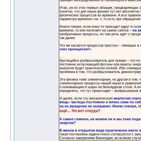
принцип неопределенности Гейзенберга в кванто
Итак, уж из этих первых абзацев, предваряющих
понятно, что для науки физики тут нет абсолютно 
физических процессов во времени. А все правил
параметра времени t на -t, то есть при обращени
Иначе говоря, если кому-то приходит вдруг в г
времени, то они посягают на самое святое –
на з
необратимые процессы, но там речь идет о проц
так далее.
Что же касается процессов простых – лежащих в
этих принципов!
».
....
Крутящийся разбрызгиватель для лужаек – это по
постоянно испускающей фотоны или кванты энерги
аналогия будет практически полной. Ибо спиниру
проблема в том, что разбрызгиватель демонстри
Эта физика тоже элементарная, но другая в том, 
элементарные процессы нашей науки в уравнениях 
сталкивающиеся шары на бильярдном столе. А вот
определить, что тут происходит – выбрасывание 
И далее, если эту механическую
аналогию спрое
вещь: частицы постоянно и вечно сами по себ
э
на их вращение не оказывает. Иначе говоря,
ещё… Но вот откуда?
А самое главное, не можем ли и мы тоже под
энергии?
В явном и открытом виде практически никто и
такая постановка задачи плохо согласуется с за
Согласно заверениям Википедии, во всяком слу