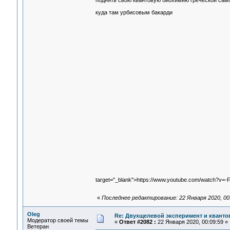
поднять свою квантовую биохимию греческой само
куда там урбисовым бакарди
target="_blank">https://www.youtube.com/watch?v=
«
Последнее редактирование: 22 Января 2020, 00
Oleg
Re: Двухщелевой эксперимент и кванто
Модератор своей темы
«
Ответ #2082 :
22 Января 2020, 00:09:59 »
Ветеран