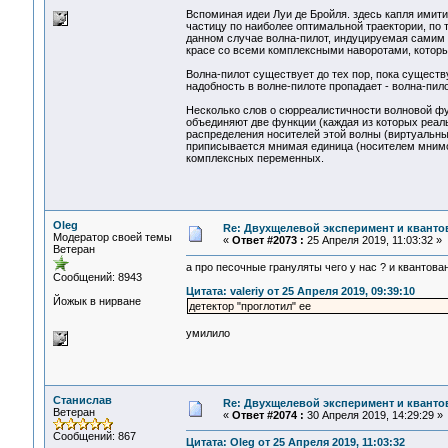
Вспоминая идеи Луи де Бройля. здесь капля имит
частицу по наиболее оптимальной траектории, по т
данном случае волна-пилот, индуцируемая самим 
красе со всеми комплексными наворотами, которы
Волна-пилот существует до тех пор, пока существу
надобность в волне-пилоте пропадает - волна-пилот
Несколько слов о сюрреалистичности волновой фу
объединяют две функции (каждая из которых реаль
распределения носителей этой волны (виртуальных
приписывается мнимая единица (носителем мнимо
комплексных переменных.
Oleg
Re: Двухщелевой эксперимент и кванто
Модератор своей темы
«
Ответ #2073 :
25 Апреля 2019, 11:03:32 »
Ветеран
а про песочные грануляты чего у нас ? и квантов
Сообщений: 8943
Цитата: valeriy от 25 Апреля 2019, 09:39:10
Йожык в нирване
детектор "проглотил" ее
умилило
Станислав
Re: Двухщелевой эксперимент и кванто
Ветеран
«
Ответ #2074 :
30 Апреля 2019, 14:29:29 »
Сообщений: 867
Цитата: Oleg от 25 Апреля 2019, 11:03:32