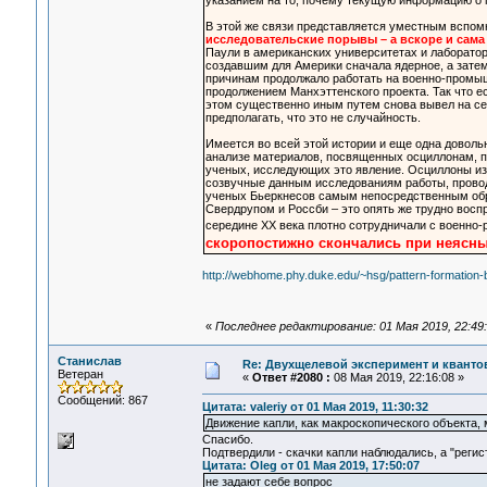
указанием на то, почему текущую информацию о
В этой же связи представляется уместным вспом
исследовательские порывы – а вскоре и сама
Паули в американских университетах и лаборато
создавшим для Америки сначала ядерное, а зате
причинам продолжало работать на военно-промы
продолжением Манхэттенского проекта. Так что е
этом существенно иным путем снова вывел на се
предполагать, что это не случайность.
Имеется во всей этой истории и еще одна доволь
анализе материалов, посвященных осциллонам, п
ученых, исследующих это явление. Осциллоны изу
созвучные данным исследованиям работы, провод
ученых Бьеркнесов самым непосредственным обр
Свердрупом и Россби – это опять же трудно восп
середине XX века плотно сотрудничали с военно
скоропостижно скончались при неясн
http://webhome.phy.duke.edu/~hsg/pattern-formation-
«
Последнее редактирование: 01 Мая 2019, 22:49:
Станислав
Re: Двухщелевой эксперимент и кванто
Ветеран
«
Ответ #2080 :
08 Мая 2019, 22:16:08 »
Сообщений: 867
Цитата: valeriy от 01 Мая 2019, 11:30:32
Движение капли, как макроскопического объекта
Спасибо.
Подтвердили - скачки капли наблюдались, а "регис
Цитата: Oleg от 01 Мая 2019, 17:50:07
не задают себе вопрос