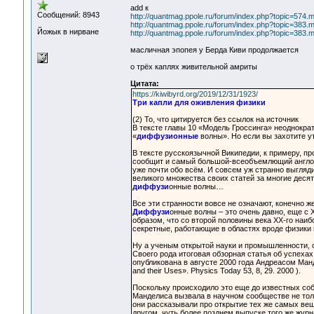
add к
Сообщений: 8943
http://quantmag.ppole.ru/forum/index.php?topic=57
http://quantmag.ppole.ru/forum/index.php?topic=38
Йожык в нирване
http://quantmag.ppole.ru/forum/index.php?topic=38
масличная эпопея у Берда Киви продолжается
о трёх каплях живительной амриты
Цитата:
https://kiwibyrd.org/2019/12/31/1923/
Три капли для оживления физики
(2) То, что цитируется без ссылок на источник
В тексте главы 10 «Модель Гроссинга» неоднокра
«
диффузионные
волны». Но если вы захотите ут
В тексте русскоязычной Википедии, к примеру, про
сообщит и самый большой-всеобъемлющий англояз
уже почти обо всём. И совсем уж странно выгляд
великого множества своих статей за многие деся
диффузи
онные волны…
Все эти странности вовсе не означают, конечно ж
Диффузи
онные волны – это очень давно, еще с 
образом, что со второй половины века XX-го на
секретные, работающие в областях вроде физики 
Ну а ученым открытой науки и промышленности, с
Своего рода итоговая обзорная статья об успехах
опубликована в августе 2000 года Андреасом Манд
and their Uses». Physics Today 53, 8, 29. 2000 ).
Поскольку происходило это еще до известных собы
Манделиса вызвала в научном сообществе не толь
они рассказывали про открытие тех же самых ве
другом, чуть более позднем выпуске того же журнал