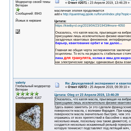
Модератор своей темы
«
Ответ #2071 :
23 Апреля 2019, 13:46:29 »
Ветеран
масличная эпопея продолжается
Сообщений: 8943
add к
http://quantmag.ppole.ru/forum/index.php?to
Йожык в нирване
Цитата:
https://kiwibyrd.org/2019/04/23/1943/#more-4050
Оказалось, что капля масла, прыгающая на вибр
присущими лишь исключительно физике квантовой
загадочных квантовых феноменов: интерференци
барьер, квантование орбит и так далее…
Главная же общая черта экспериментов заключае
осциллоны. То есть на редкость стабильные сто
для гранулята
пика
, холма и ямы для жидко
как электрические заряды: одинаковые фазы вза
valeriy
Re: Двухщелевой эксперимент и кванто
Глобальный модератор
«
Ответ #2072 :
25 Апреля 2019, 09:39:10 »
Ветеран
Цитата: Oleg от 23 Апреля 2019, 13:46:29
Сообщений: 4167
Оказалось, что капля масла, прыгающая на вибр
присущими лишь исключительно физике квантово
Здесь важно заметить (и это сделали французские 
поверхности масла, с волнами Фарадея. При каждо
поверхности масла значительно быстрее, чем это д
отражаясь от всех препятствий в бассейне с мас
несколько иным, поскольку она также движется), 
создается несколько искаженный рельеф поверхно
которую теннисист подставляет под летящий мяч, 