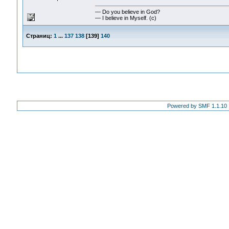
— Do you believe in God?
— I believe in Myself. (c)
Страниц:
1
...
137
138
[
139
]
140
Powered by SMF 1.1.10