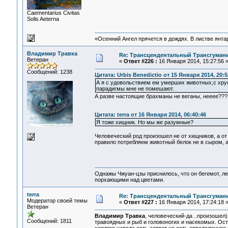
Сaementarius Civitas
Solis Aeterna
«Осенний Ангел прячется в дождях. В листве янтарн
Владимир Травка
Re: Трансцендентальный Трансгумани
Ветеран
«
Ответ #226 :
16 Января 2014, 15:27:56 
Сообщений: 1238
Цитата: Urbis Benedictio от 15 Января 2014, 20:5
А я с удовольствием ем умерших животных,с хру
парадигмы мне не помешают.
А разве настоящие брахманы не веганы, нееее???
Цитата: terra от 16 Января 2014, 06:40:46
Я тоже хищник. Но мы же разумные?
Человеческий род произошел не от хищников, а от
правило потребляем животный белок не в сыром, 
Однажы Чжуан-цзы приснилось, что он бегемот, л
порхающими над цветами.
terra
Re: Трансцендентальный Трансгумани
Модератор своей темы
«
Ответ #227 :
16 Января 2014, 17:24:18 
Ветеран
Владимир Травка
, человеческий-да ..произоше
Сообщений: 1811
травоядных и рыб и головоногих и насекомых. Ост