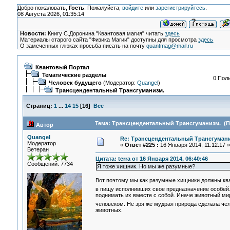
Добро пожаловать,
Гость
. Пожалуйста,
войдите
или
зарегистрируйтесь
.
08 Августа 2026, 01:35:14
Новости:
Книгу С.Доронина "Квантовая магия" читать
здесь
Материалы старого сайта "Физика Магии" доступны для просмотра
здесь
О замеченных глюках просьба писать на почту
quantmag@mail.ru
Квантовый Портал
Тематические разделы
0 Поль
Человек будущего
(Модератор:
Quangel
)
Трансцендентальный Трансгуманизм.
Страниц:
1
...
14
15
[
16
]
Все
Тема: Трансцендентальный Трансгуманизм. (Пр
Автор
Quangel
Re: Трансцендентальный Трансгумани
Модератор
«
Ответ #225 :
16 Января 2014, 11:12:17 »
Ветеран
Цитата: terra от 16 Января 2014, 06:40:46
Сообщений: 7734
Я тоже хищник. Но мы же разумные?
Вот поэтому мы как разумные хищники должны кв
в пищу исполнивших свое предназначение особей
поднимать их вместе с собой. Иначе животный мир
человеком. Не зря же мудрая природа сделала че
животных.