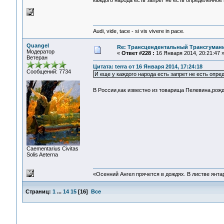
каждого народа есть запрет не есть определенное
Audi, vide, tace - si vis vivere in pace.
Quangel
Re: Трансцендентальный Трансгумани
Модератор
«
Ответ #228 :
16 Января 2014, 20:21:47 
Ветеран
Цитата: terra от 16 Января 2014, 17:24:18
Сообщений: 7734
И еще у каждого народа есть запрет не есть опре
В России,как известно из товарища Пелевина,рож
Сaementarius Civitas
Solis Aeterna
«Осенний Ангел прячется в дождях. В листве янтарн
Страниц:
1
...
14
15
[
16
]
Все