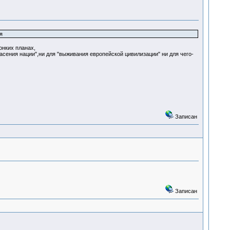
я
онких планах,
сения нации",ни для "выживания европейской цивилизации" ни для чего-
Записан
Записан