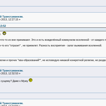
й Трансгуманизм.
2013, 12:27:15 »
13:52
ё.
 что-то из вне принимают. Это и есть вожделённый коммунизм вселенной - от каждого 
о-то его "отразит" , не приемлет. Разность восприятия - залог выживания вселенной.
логии и прочих "ква-образований"", не исповедую никакой конкретной религии, не раз
й Трансгуманизм.
2013, 12:32:53 »
му сущему? Даже к Муму
й Трансгуманизм.