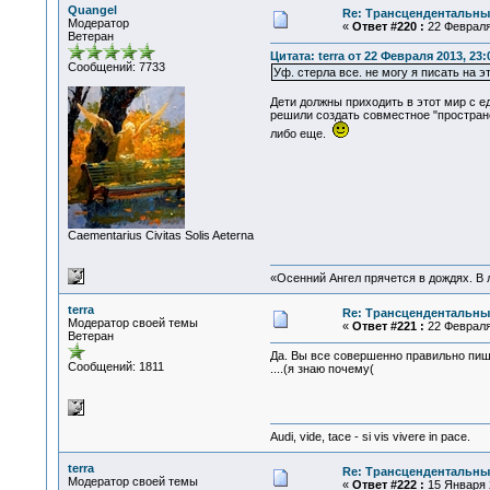
Quangel
Re: Трансцендентальны
Модератор
«
Ответ #220 :
22 Февраля 
Ветеран
Цитата: terra от 22 Февраля 2013, 23:
Сообщений: 7733
Уф. стерла все. не могу я писать на 
Дети должны приходить в этот мир с 
решили создать совместное "пространс
либо еще.
Сaementarius Civitas Solis Aeterna
«Осенний Ангел прячется в дождях. В л
terra
Re: Трансцендентальны
Модератор своей темы
«
Ответ #221 :
22 Февраля 
Ветеран
Да. Вы все совершенно правильно пиш
Сообщений: 1811
....(я знаю почему(
Audi, vide, tace - si vis vivere in pace.
terra
Re: Трансцендентальны
Модератор своей темы
«
Ответ #222 :
15 Января 2