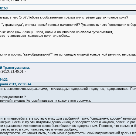
2013, 12:44:50 »
32:53
нутри, в его Эго? Любовь к собственным грёзам или к грёзам других членов кона?
 "утраты вида", он негативный генных накоплений? Гуманность - это "селекция и отбо
лав ю" лава (law-Закон) . Лава, Лавина обычно всё на
своём
пути сметает).
а вот у англивцев красивше понятия любви...
логии и прочих "ква-образований"", не исповедую никакой конкретной религии, не раз
й Трансгуманизм.
2013, 21:45:01 »
54:22
аля 2013, 22:06:44
шить высокоточными ракетами, - миллиарды недорослей, недоучек, недоразвитков. П
я рождаемости ?
еренный геноцид. Который приведет к краху этого социума.
ить и переработать в костную муку для удобрений такую "священную корову" некоторой
риверженности к-му эти патриоты денно и нощно заверяют всех и каждого, вовсе не р
и к размножению испокон веков было более чем сдержанным. Понятно, что только в бр
это есть то в христианстве, что я лично одобряю.
многодетности нет. Может быть, в нём можно усмотреть некий патриотический долг? Ос