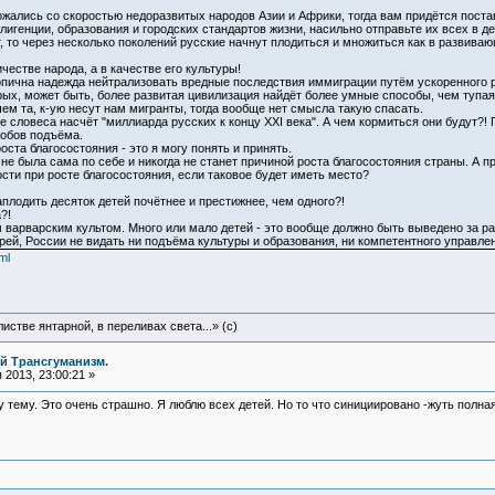
ожались со скоростью недоразвитых народов Азии и Африки, тогда вам придётся поста
лигенции, образования и городских стандартов жизни, насильно отправьте их всех в 
, то через несколько поколений русские начнут плодиться и множиться как в развивающ
честве народа, а в качестве его культуры!
топична надежда нейтрализовать вредные последствия иммиграции путём ускоренного р
ых, может быть, более развитая цивилизация найдёт более умные способы, чем тупая 
чем та, к-ую несут нам мигранты, тогда вообще нет смысла такую спасать.
словеса насчёт "миллиарда русских к концу XXI века". А чем кормиться они будут?! П
собов подъёма.
оста благосостояния - это я могу понять и принять.
не была сама по себе и никогда не станет причиной роста благосостояния страны. А 
сти при росте благосостояния, если таковое будет иметь место?
плодить десяток детей почётнее и престижнее, чем одного?!
?!
 варварским культом. Много или мало детей - это вообще должно быть выведено за ра
рей, России не видать ни подъёма культуры и образования, ни компетентного управле
ml
истве янтарной, в переливах света...» (c)
й Трансгуманизм.
2013, 23:00:21 »
ту тему. Это очень страшно. Я люблю всех детей. Но то что синициировано -жуть полна