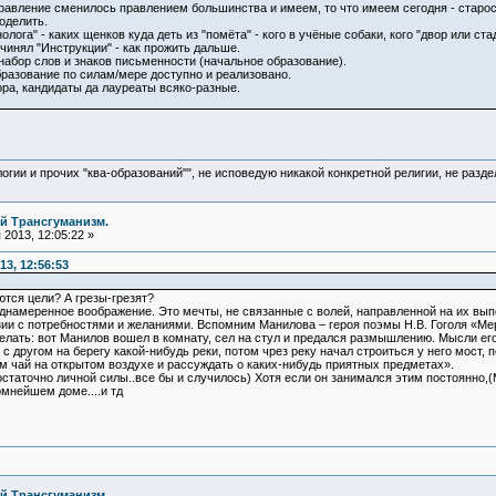
равление сменилось правлением большинства и имеем, то что имеем сегодня - старост
оделить.
олога" - каких щенков куда деть из "помёта" - кого в учёные собаки, кого "двор или ст
чинял "Инструкции" - как прожить дальше.
набор слов и знаков письменности (начальное образование).
разование по силам/мере доступно и реализовано.
ра, кандидаты да лауреаты всяко-разные.
логии и прочих "ква-образований"", не исповедую никакой конкретной религии, не раз
й Трансгуманизм.
2013, 12:05:22 »
3, 12:56:53
ются цели? А грезы-грезят?
реднамеренное воображение. Это мечты, не связанные с волей, направленной на их вы
азии с потребностями и желаниями. Вспомним Манилова – героя поэмы Н.В. Гоголя «М
делать: вот Манилов вошел в комнату, сел на стул и предался размышлению. Мысли его
ь с другом на берегу какой-нибудь реки, потом чрез реку начал строиться у него мост
м чай на открытом воздухе и рассуждать о каких-нибудь приятных предметах».
статочно личной силы..все бы и случилось) Хотя если он занимался этим постоянно,
омнейшем доме....и тд
й Трансгуманизм.