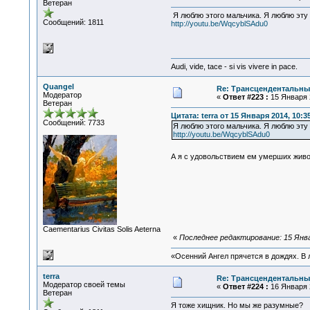
Ветеран
Я люблю этого мальчика. Я люблю эту
Сообщений: 1811
http://youtu.be/WqcyblSAdu0
Audi, vide, tace - si vis vivere in pace.
Quangel
Re: Трансцендентальны
Модератор
«
Ответ #223 :
15 Января 2
Ветеран
Цитата: terra от 15 Января 2014, 10:3
Сообщений: 7733
Я люблю этого мальчика. Я люблю эту
http://youtu.be/WqcyblSAdu0
А я с удовольствием ем умерших живо
Сaementarius Civitas Solis Aeterna
«
Последнее редактирование: 15 Января
«Осенний Ангел прячется в дождях. В л
terra
Re: Трансцендентальны
Модератор своей темы
«
Ответ #224 :
16 Января 2
Ветеран
Я тоже хищник. Но мы же разумные?