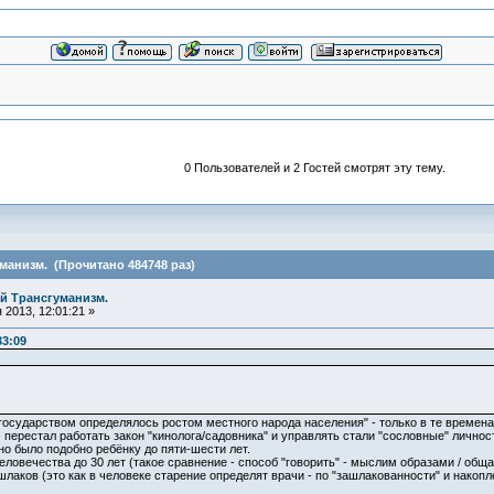
0 Пользователей и 2 Гостей смотрят эту тему.
анизм. (Прочитано 484748 раз)
й Трансгуманизм.
2013, 12:01:21 »
33:09
осударством определялось ростом местного народа населения" - только в те времена 
- перестал работать закон "кинолога/садовника" и управлять стали "сословные" личнос
но было подобно ребёнку до пяти-шести лет.
ловечества до 30 лет (такое сравнение - способ "говорить" - мыслим образами / общ
лаков (это как в человеке старение определят врачи - по "зашлакованности" и накопл