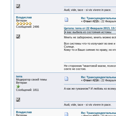
Audi, vide, tace - si vis vivere in pace.
Владислав
Re: Трансцендентальны
Ветеран
«
Ответ #215 :
22 Февраля 
Сообщений: 2486
Цитата: terra от 22 Февраля 2013, 13:
я вас выбила из состояния истомы
Мнить не заборонено, мнить можно вс
Все системы что-то излучают во вне и
Солнце.
Кому-то и Ваше сияние по нраву, но кт
Не сторонник "квантовой магии, психо
секте не состою.
terra
Re: Трансцендентальны
Модератор своей темы
«
Ответ #216 :
22 Февраля 
Ветеран
А как же гуманизм? И любовь ко все
Сообщений: 1811
Audi, vide, tace - si vis vivere in pace.
Владислав
Re: Трансцендентальны
Ветеран