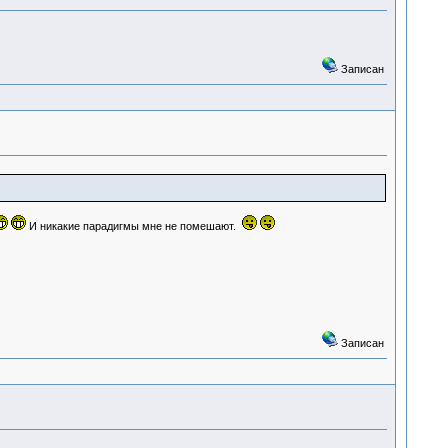
Записан
И никакие парадигмы мне не помешают.
Записан