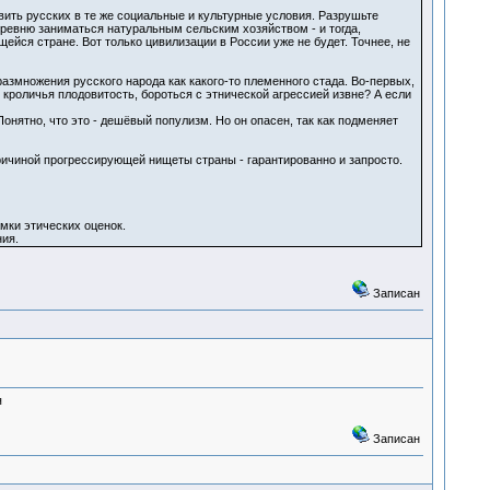
вить русских в те же социальные и культурные условия. Разрушьте
деревню заниматься натуральным сельским хозяйством - и тогда,
ейся стране. Вот только цивилизации в России уже не будет. Точнее, не
азмножения русского народа как какого-то племенного стада. Во-первых,
кроличья плодовитость, бороться с этнической агрессией извне? А если
онятно, что это - дешёвый популизм. Но он опасен, так как подменяет
причиной прогрессирующей нищеты страны - гарантированно и запросто.
мки этических оценок.
ния.
Записан
я
Записан