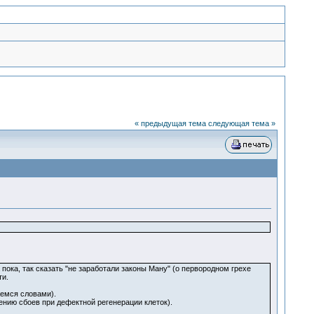
« предыдущая тема
следующая тема »
пока, так сказать "не заработали законы Ману" (о первородном грехе
ти.
аемся словами).
ению сбоев при дефектной регенерации клеток).