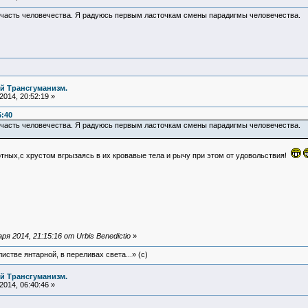
 часть человечества. Я радуюсь первым ласточкам смены парадигмы человечества.
й Трансгуманизм.
014, 20:52:19 »
5:40
 часть человечества. Я радуюсь первым ласточкам смены парадигмы человечества.
тных,с хрустом вгрызаясь в их кровавые тела и рычу при этом от удовольствия!
 2014, 21:15:16 от Urbis Benedictio
»
истве янтарной, в переливах света...» (c)
й Трансгуманизм.
014, 06:40:46 »