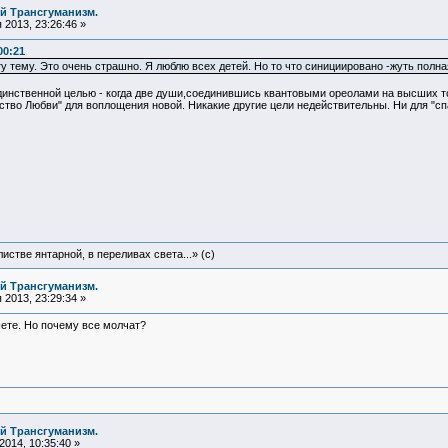
й Трансгуманизм.
2013, 23:26:46 »
00:21
эту тему. Это очень страшно. Я люблю всех детей. Но то что синициировано -жуть полна
единственной целью - когда две души,соединившись квантовыми ореолами на высших т
тво Любви" для воплощения новой. Никакие другие цели недействительны. Ни для "спа
истве янтарной, в переливах света...» (c)
й Трансгуманизм.
2013, 23:29:34 »
ете. Но почему все молчат?
й Трансгуманизм.
014, 10:35:40 »