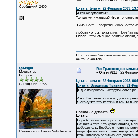
«
Ответ #217 :
22 Февраля 
Сообщений: 2486
Цитата: terra от 22 Февраля 2013, 13:
А как же гуманизм?
Так где же гуманизм? Что в человеке в
Гуманность - оберегать сообщество от
Любовь - это ж такая сила... love "ай 
Li
ebe
n - это немецкое понятие любви, 
Не сторонник "квантовой магии, психо
секте не состою.
Quangel
Re: Трансцендентальны
Модератор
«
Ответ #218 :
22 Февраля 
Ветеран
Цитата: terra от 22 Февраля 2013, 06:
Сообщений: 7733
Цитата: Владимир Травка от 21 Февр
Одна из проблем, которую нельзя ре
А что Вы скажете по поводу поощрени
Я скажу,что это жесткий и кем то выв
Правильно думаете.
Цитата:
Пора безжалостно зарезать, выпотрош
Начнём с того, что христианство, в п
добродетель. Вообще отношение церкв
Сaementarius Civitas Solis Aeterna
индифферентна к количеству детей. И 
Итак, никакого религиозного долга в 