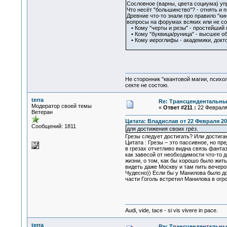
Сословное (варны, цвета социума) уп
Что несёт "большинство"? - отнять и п
Древние что-то знали про правило "кин
вопросы на форумах всяких или не со
• Кому "черты и резы" - простейший 
• Кому "буквица/руница" - высшее об
• Кому иероглифы - академики, докто
Не сторонник "квантовой магии, психо
секте не состою.
terra
Re: Трансцендентальны
Модератор своей темы
«
Ответ #211 :
22 Февраля 
Ветеран
Цитата: Владислав от 22 Февраля 201
Сообщений: 1811
для достижения своих грёз.
Грезы следует достигать? Или достига
Цитата : Грезы – это пассивное, но п
в грезах отчетливо видна связь фант
как завесой от необходимости что-то 
жизни, о том, как бы хорошо было жит
видеть даже Москву и там пить вечеро
Чудесно)) Если бы у Манилова было до
части Гоголь встретил Манилова в огр
Audi, vide, tace - si vis vivere in pace.
terra
Re: Трансцендентальны