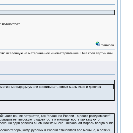
р" потомства?
Записан
деляю вселенную на материальное и нематериальное. Ни в коей партии или
римитивные народы умели воспитывать своих мальчиков и девочек
 части наших патриотов, как "спасение России - в росте рождаемости".
ассматривает высокую плодовитость и многодетность как какую-то
аке, но один ребенок в нём или же много - церковная мораль всегда была
обенно теперь, когда русских в России становится всё меньше, а всяких