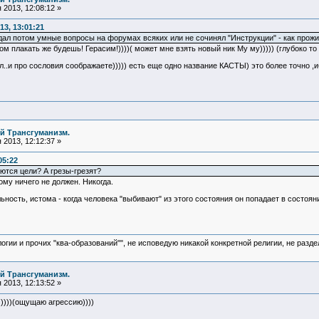
2013, 12:08:12 »
3, 13:01:21
адал потом умные вопросы на форумах всяких или не сочинял "Инструкции" - как прож
ом плакать же будешь! Герасим!))))( может мне взять новый ник Му му))))) (глубоко то 
ал..и про сословия соображаете))))) есть еще одно название КАСТЫ) это более точно 
й Трансгуманизм.
2013, 12:12:37 »
05:22
ются цели? А грезы-грезят?
кому ничего не должен. Никогда.
ьность, истома - когда человека "выбивают" из этого состояния он попадает в состоян
логии и прочих "ква-образований"", не исповедую никакой конкретной религии, не раз
й Трансгуманизм.
2013, 12:13:52 »
)))))(ощущаю агрессию))))