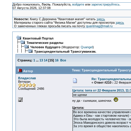
Добро пожаловать,
Гость
. Пожалуйста,
войдите
или
зарегистрируйтесь
.
07 Августа 2026, 12:37:08
Новости:
Книгу С.Доронина "Квантовая магия" читать
здесь
Материалы старого сайта "Физика Магии" доступны для просмотра
здесь
О замеченных глюках просьба писать на почту
quantmag@mail.ru
Квантовый Портал
Тематические разделы
Человек будущего
(Модератор:
Quangel
)
Трансцендентальный Трансгуманизм.
Страниц:
1
...
13
14
[
15
]
16
Все
Тема: Трансцендентальный Трансгум
Автор
Владислав
Re: Трансцендентальны
Ветеран
«
Ответ #210 :
22 Февраля 
Сообщений: 2486
Цитата: terra от 22 Февраля 2013, 11:
не щенки
ну да - сынишки, шиночки.
Цитата:
Во все времена качество управления г
Адама и Евы - как стартовом начале) 
Это была молодость человечества - о
Эпоха Македонского довела возраст че
За это время в обществе накопилось ш