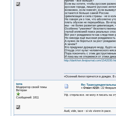
прочих - всё больше?
Если вы хотите, чтобы русские размн
русские города, лишите русских интел
возможно, если повезёт, если выживут
останется больше самой России.
Цивилизация и сила страны - не в коли
Не говоря уж о том, что абсолютно у
плеть обухом не перешибёшь. Во-втор
мы - не более развитая цивилизация, 
Особенно "умиляют" безответственные 
глупой иллюзией поиск реальных спо
Вот рост рождаемости как следствие р
Но никогда ещё высокая рождаемость 
А нужно ли бороться за рост рождаемо
А зачем?
Кто придумал дурацкую моду, будто на
Откуда этот культ человеческого мяса
Пора покончить с этим деструктивным
И пока мы не откажемся от этики дика
http://darkhon.livejournal.com/1542030.ht
«Осенний Ангел прячется в дождях. В л
terra
Re: Трансцендентальны
Модератор своей темы
«
Ответ #219 :
22 Февраля 
Ветеран
Уф. стерла все. не могу я писать на э
Сообщений: 1811
Audi, vide, tace - si vis vivere in pace.