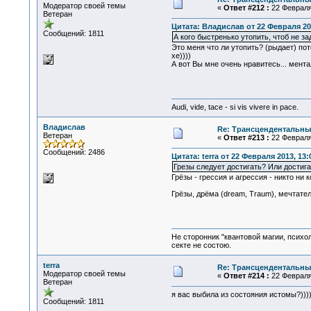
Модератор своей темы
«
Ответ #212 :
22 Февраля 
Ветеран
Цитата: Владислав от 22 Февраля 201
Сообщений: 1811
А кого быстренько утопить, чтоб не з
Это меня что ли утопить? (рыдает) пот
хе))))
А вот Вы мне очень нравитесь... мент
Audi, vide, tace - si vis vivere in pace.
Владислав
Re: Трансцендентальны
Ветеран
«
Ответ #213 :
22 Февраля 
Сообщений: 2486
Цитата: terra от 22 Февраля 2013, 13:
Грезы следует достигать? Или достига
Грёзы - грессия и агрессия - никто ни 
Грёзы, дрёма (dream, Traum), мечтател
Не сторонник "квантовой магии, психо
секте не состою.
terra
Re: Трансцендентальны
Модератор своей темы
«
Ответ #214 :
22 Февраля 
Ветеран
я вас выбила из состояния истомы?)))
Сообщений: 1811