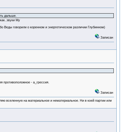
ить дальше.
как..звуки Му
,ибо Веды говорили о коренном и энергетическом различии Глубинном)
Записан
ия противоположное - а_грессия.
Записан
деляю вселенную на материальное и нематериальное. Ни в коей партии или