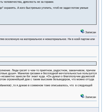
ь человечества, дряхлость не за горами.
адо" охранять. А кого быстренько утопить, чтоб не задал потом умные
Записан
деляю вселенную на материальное и нематериальное. Ни в коей партии или
полнение. Люди грезят о чем-то приятном, радостном, заманчивом, причем
ертвые души». Манилов грезами и бесплодной мечтательностью пользуется
 незаметно занесли бог знает куда. «Он думал о благополучии дружеской
, потом огромнейший дом с таким высоким бельведером, что можно оттуда
(Манилов) ,то я думаю в сожженом томе описывалось, что в следующей
Записан