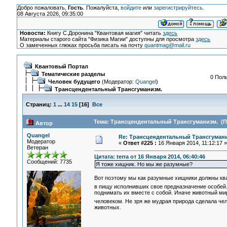
Добро пожаловать,
Гость
. Пожалуйста,
войдите
или
зарегистрируйтесь
.
08 Августа 2026, 09:35:00
Новости:
Книгу С.Доронина "Квантовая магия" читать
здесь
Материалы старого сайта "Физика Магии" доступны для просмотра
здесь
О замеченных глюках просьба писать на почту
quantmag@mail.ru
Квантовый Портал
Тематические разделы
0 Поль
Человек будущего
(Модератор:
Quangel
)
Трансцендентальный Трансгуманизм.
Страниц:
1
...
14
15
[
16
]
Все
Тема: Трансцендентальный Трансгуманизм. (Пр
Автор
Quangel
Re: Трансцендентальный Трансгумани
Модератор
«
Ответ #225 :
16 Января 2014, 11:12:17 »
Ветеран
Цитата: terra от 16 Января 2014, 06:40:46
Сообщений: 7735
Я тоже хищник. Но мы же разумные?
Вот поэтому мы как разумные хищники должны кв
в пищу исполнивших свое предназначение особей
поднимать их вместе с собой. Иначе животный мир
человеком. Не зря же мудрая природа сделала че
животных.