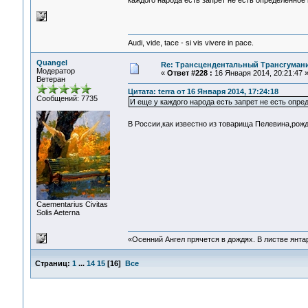
каждого народа есть запрет не есть определенное
Audi, vide, tace - si vis vivere in pace.
Quangel
Re: Трансцендентальный Трансгумани
Модератор
«
Ответ #228 :
16 Января 2014, 20:21:47 
Ветеран
Цитата: terra от 16 Января 2014, 17:24:18
Сообщений: 7735
И еще у каждого народа есть запрет не есть опре
В России,как известно из товарища Пелевина,рож
Сaementarius Civitas
Solis Aeterna
«Осенний Ангел прячется в дождях. В листве янтарн
Страниц:
1
...
14
15
[
16
]
Все