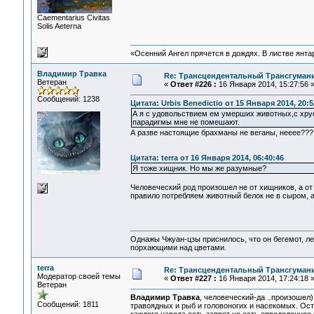
Сaementarius Civitas
Solis Aeterna
«Осенний Ангел прячется в дождях. В листве янтарн
Владимир Травка
Re: Трансцендентальный Трансгумани
Ветеран
«
Ответ #226 :
16 Января 2014, 15:27:56 
Сообщений: 1238
Цитата: Urbis Benedictio от 15 Января 2014, 20:5
А я с удовольствием ем умерших животных,с хру
парадигмы мне не помешают.
А разве настоящие брахманы не веганы, нееее???
Цитата: terra от 16 Января 2014, 06:40:46
Я тоже хищник. Но мы же разумные?
Человеческий род произошел не от хищников, а от
правило потребляем животный белок не в сыром, 
Однажы Чжуан-цзы приснилось, что он бегемот, л
порхающими над цветами.
terra
Re: Трансцендентальный Трансгумани
Модератор своей темы
«
Ответ #227 :
16 Января 2014, 17:24:18 
Ветеран
Владимир Травка
, человеческий-да ..произоше
Сообщений: 1811
травоядных и рыб и головоногих и насекомых. Ост