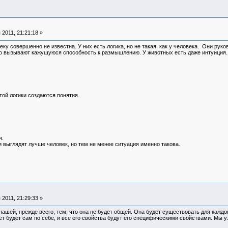
2011, 21:21:18 »
у совершенно не известна. У них есть логика, но не такая, как у человека. Они ру
 вызывают кажущуюся способность к размышлению. У животных есть даже интуиция. Но
этой логики создаются понятия.
я.
 выглядят лучше человек, но тем не менее ситуация именно такова.
2011, 21:29:33 »
 нашей, прежде всего, тем, что она не будет общей. Она будет существовать для кажд
т будет сам по себе, и все его свойства будут его специфическими свойствами. Мы 