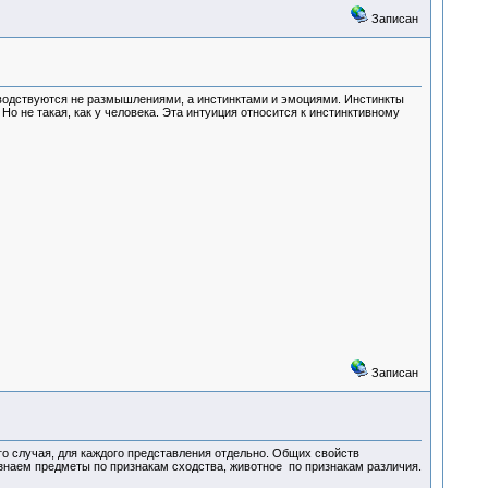
Записан
ководствуются не размышлениями, а инстинктами и эмоциями. Инстинкты
 не такая, как у человека. Эта интуиция относится к инстинктивному
Записан
ого случая, для каждого представления отдельно. Общих свойств
узнаем предметы по признакам сходства, животное по признакам различия.