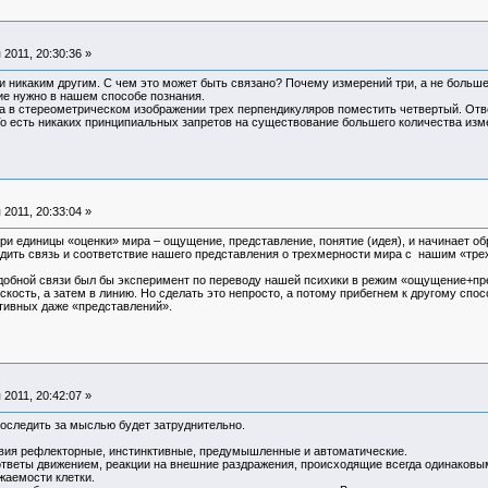
2011, 20:30:36 »
 никаким другим. С чем это может быть связано? Почему измерений три, а не больше
ие нужно в нашем способе познания.
ка в стереометрическом изображении трех перпендикуляров поместить четвертый. Отв
о есть никаких принципиальных запретов на существование большего количества изме
2011, 20:33:04 »
ри единицы «оценки» мира – ощущение, представление, понятие (идея), и начинает о
дить связь и соответствие нашего представления о трехмерности мира с нашим «тре
обной связи был бы эксперимент по переводу нашей психики в режим «ощущение+пре
скость, а затем в линию. Но сделать это непросто, а потому прибегнем к другому сп
тивных даже «представлений».
2011, 20:42:07 »
роследить за мыслью будет затруднительно.
вия рефлекторные, инстинктивные, предумышленные и автоматические.
ответы движением, реакции на внешние раздражения, происходящие всегда одинаковым
жаемости клетки.