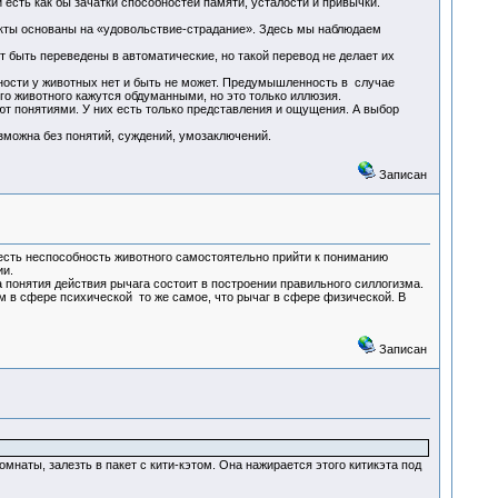
сть как бы зачатки способностей памяти, усталости и привычки.
кты основаны на «удовольствие-страдание». Здесь мы наблюдаем
быть переведены в автоматические, но такой перевод не делает их
ности у животных нет и быть не может. Предумышленность в случае
го животного кажутся обдуманными, но это только иллюзия.
т понятиями. У них есть только представления и ощущения. А выбор
озможна без понятий, суждений, умозаключений.
Записан
 есть неспособность животного самостоятельно прийти к пониманию
ии.
 понятия действия рычага состоит в построении правильного силлогизма.
м в сфере психической то же самое, что рычаг в сфере физической. В
Записан
наты, залезть в пакет с кити-кэтом. Она нажирается этого китикэта под