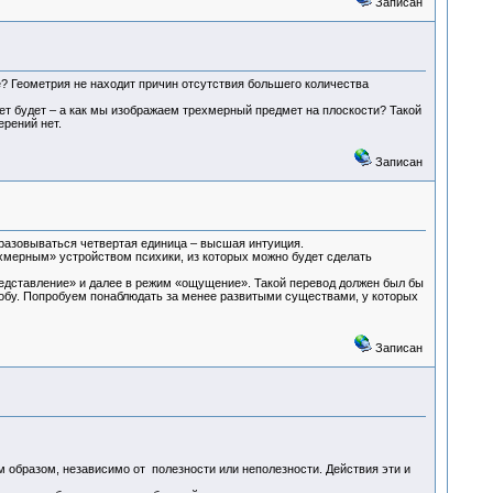
Записан
? Геометрия не находит причин отсутствия большего количества
ет будет – а как мы изображаем трехмерный предмет на плоскости? Такой
рений нет.
Записан
бразовываться четвертая единица – высшая интуиция.
хмерным» устройством психики, из которых можно будет сделать
дставление» и далее в режим «ощущение». Такой перевод должен был бы
особу. Попробуем понаблюдать за менее развитыми существами, у которых
Записан
 образом, независимо от полезности или неполезности. Действия эти и