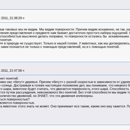
2011, 21:38:29 »
 как таковых мы не видим. Мы видим поверхности. Причем видим искаженно, не так, ка
авления представления о предмете нам бывает достаточно простого набора ощущени
 способностью мысленно делать поправки, то поверхности остались бы искаженными.
понятия.
л» в природе не существует. Только в нашей голове. У животных, как мы договорились
 нами познается не только с помощью представлений, но и с помощью понятий.
2011, 21:47:58 »
нет понятий.
имо нас «бегут» деревья. Причем «бегут» с разной скоростью в зависимости от удале
 солнце. Достраивая в голове настоящее положение дел, мы понимаем, что никакого 
о шара, животное будет считать, что двигается поверхность этого шара. Способность 
тся путем рассуждения, невозможного без понятий. Без этой способности мы видим то, 
количество движений, но ЗНАЕТ, что эти движения иллюзорны.
ться поверхностью?
является поверхностью.
а животное этого знать не может. Оно принимает все таким, каким оно ему кажется. Поп