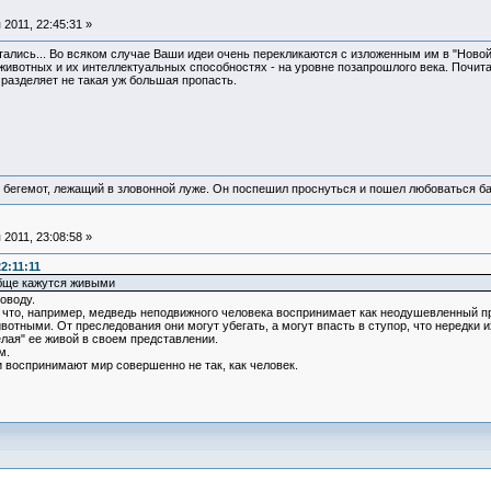
2011, 22:45:31 »
итались... Во всяком случае Ваши идеи очень перекликаются с изложенным им в "Ново
ивотных и их интеллектуальных способностях - на уровне позапрошлого века. Почита
 разделяет не такая уж большая пропасть.
 бегемот, лежащий в зловонной луже. Он поспешил проснуться и пошел любоваться б
2011, 23:08:58 »
2:11:11
бще кажутся живыми
оводу.
, что, например, медведь неподвижного человека воспринимает как неодушевленный пре
отными. От преследования они могут убегать, а могут впасть в ступор, что нередки и
лая" ее живой в своем представлении.
м.
 воспринимают мир совершенно не так, как человек.