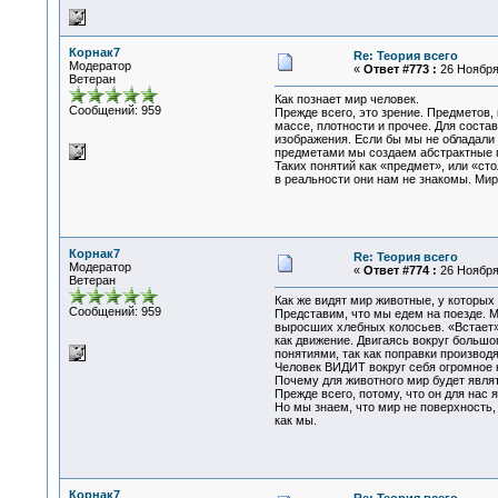
Корнак7
Re: Теория всего
Модератор
«
Ответ #773 :
26 Ноября 
Ветеран
Как познает мир человек.
Сообщений: 959
Прежде всего, это зрение. Предметов,
массе, плотности и прочее. Для сост
изображения. Если бы мы не обладали
предметами мы создаем абстрактные 
Таких понятий как «предмет», или «сто
в реальности они нам не знакомы. Мир
Корнак7
Re: Теория всего
Модератор
«
Ответ #774 :
26 Ноября 
Ветеран
Как же видят мир животные, у которых 
Сообщений: 959
Представим, что мы едем на поезде. М
выросших хлебных колосьев. «Встает»
как движение. Двигаясь вокруг большог
понятиями, так как поправки производя
Человек ВИДИТ вокруг себя огромное 
Почему для животного мир будет явля
Прежде всего, потому, что он для нас 
Но мы знаем, что мир не поверхность, 
как мы.
Корнак7