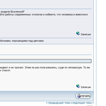
й модели Вселенной"
йте работы современных этологов и поймете, что человека и животного
Записан
абочками, порхающими над цветами.
дмет и не трогает. Этим не раз пользовались, судя по литературе. То же
х спасет.
Записан
« предыдущая тема
следующая тема »