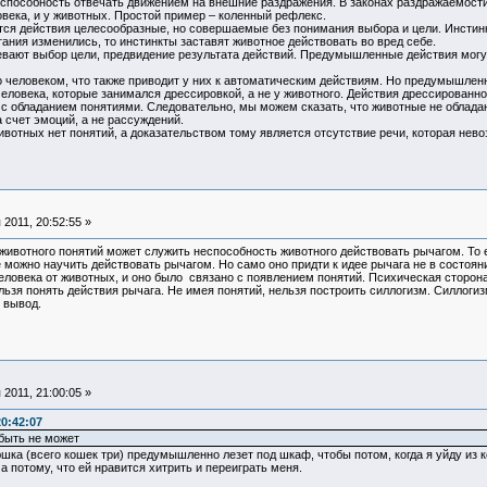
способность отвечать движением на внешние раздражения. В законах раздражаемости е
века, и у животных. Простой пример – коленный рефлекс.
ся действия целесообразные, но совершаемые без понимания выбора и цели. Инстин
ания изменились, то инстинкты заставят животное действовать во вред себе.
ют выбор цели, предвидение результата действий. Предумышленные действия могут 
человеком, что также приводит у них к автоматическим действиям. Но предумышлен
человека, которые занимался дрессировкой, а не у животного. Действия дрессированно
с обладанием понятиями. Следовательно, мы можем сказать, что животные не обладаю
 счет эмоций, а не рассуждений.
ивотных нет понятий, а доказательством тому является отсутствие речи, которая нев
2011, 20:52:55 »
 животного понятий может служить неспособность животного действовать рычагом. То
 можно научить действовать рычагом. Но само оно придти к идее рычага не в состоян
ловека от животных, и оно было связано с появлением понятий. Психическая сторона
ьзя понять действия рычага. Не имея понятий, нельзя построить силлогизм. Силлогиз
 вывод.
2011, 21:00:05 »
0:42:07
быть не может
а (всего кошек три) предумышленно лезет под шкаф, чтобы потом, когда я уйду из ком
 а потому, что ей нравится хитрить и переиграть меня.