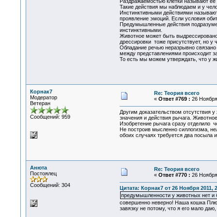
Раздражаемостью клетки называют ее 
Такие действия мы наблюдаем и у чело
Инстинктивными действиями называют
проявление эмоций. Если условия обит
Предумышленные действия подразумева
инстинктивными.
Животное может быть выдрессировано 
дрессировки тоже присутствует, но у 
Обладание речью неразрывно связано 
между представлениями происходит за
То есть мы можем утверждать, что у ж
Корнак7
Re: Теория всего
Модератор
«
Ответ #769 :
26 Ноября 
Ветеран
Другим доказательством отсутствия у
Сообщений: 959
значения и действия рычага. Животное
Изобретение рычага сразу отделило че
Не построив мысленно силлогизма, нел
обоих случаях требуется два посыла и
Анюта
Re: Теория всего
Постоялец
«
Ответ #770 :
26 Ноября 
Сообщений: 304
Цитата: Корнак7 от 26 Ноября 2011, 2
предумышленности у животных нет и 
совершенно неверно! Наша кошка Плюшк
завязку не потому, что я его мало даю,