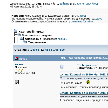
Добро пожаловать,
Гость
. Пожалуйста,
войдите
или
зарегистрируйтесь
.
07 Августа 2026, 15:32:44
Новости:
Книгу С.Доронина "Квантовая магия" читать
здесь
Материалы старого сайта "Физика Магии" доступны для просмотра
здесь
О замеченных глюках просьба писать на почту
quantmag@mail.ru
Квантовый Портал
Тематические разделы
Философия
(Модератор:
Корнак7
)
Теория всего
Страниц:
1
...
50
51
[
52
]
53
54
...
68
Все
Тема: Теория всего (Прочитано 2256
Автор
Анюта
Re: Теория всего
Постоялец
«
Ответ #765 :
26 Ноября 
Сообщений: 304
Цитата: Корнак7 от 26 Ноября 2011, 1
У Незнайки лучше мышление, у меня
Лучше уже некуда ....
Вы и незнайка - тандем проповедников
Цитата: Корнак7 от 26 Ноября 2011, 1
ничего своего я здесь не высказывал
А разбирать ощущения и пр, и др план