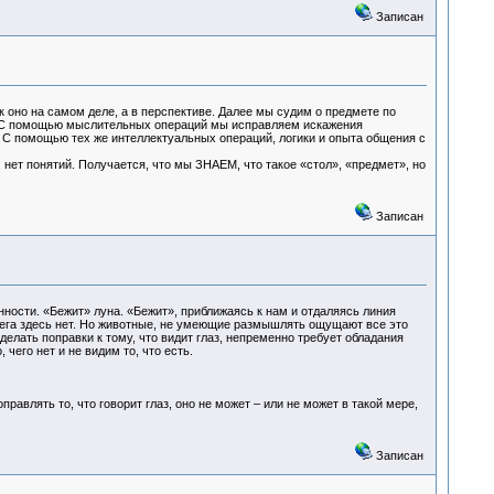
Записан
к оно на самом деле, а в перспективе. Далее мы судим о предмете по
й. С помощью мыслительных операций мы исправляем искажения
 С помощью тех же интеллектуальных операций, логики и опыта общения с
, нет понятий. Получается, что мы ЗНАЕМ, что такое «стол», «предмет», но
Записан
нности. «Бежит» луна. «Бежит», приближаясь к нам и отдаляясь линия
бега здесь нет. Но животные, не умеющие размышлять ощущают все это
делать поправки к тому, что видит глаз, непременно требует обладания
чего нет и не видим то, что есть.
равлять то, что говорит глаз, оно не может – или не может в такой мере,
Записан