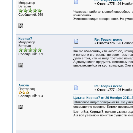
Re: Теория всего
Модератор
«
Ответ #775 :
26 Ноября 
Ветеран
Человек, прибегая к своей способности
Сообщений: 959
измерениях.
Животное видит поверхности. Не умея 
Корнак7
Re: Теория всего
Модератор
«
Ответ #776 :
26 Ноября 
Ветеран
Как же объяснить, что животное, нахо
Сообщений: 959
и прямо, и в стороны, по всем трем н
Дело в том, что не видя третьего изм
А движущиеся предметы животным вооб
шарахающейся от куста лошади. Они в
Анюта
Re: Теория всего
Постоялец
«
Ответ #777 :
26 Ноября 
Сообщений: 304
Цитата: Корнак7 от 26 Ноября 2011, 2
Животное видит поверхности. Не умея
совершенно неверно. Котики прекрасно 
Шо-то Вы,
Корнак7
, сильно уж возгор
А я вот уважаю и почитаю существ жив