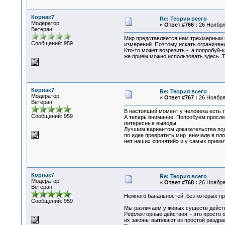
Корнак7
Re: Теория всего
Модератор
«
Ответ #766 :
26 Ноября 
Ветеран
Мир представляется нам трехмерным и
Сообщений: 959
измерений. Поэтому искать ограничен
Кто-то может возразить - а попробуй-
же прием можно использовать здесь. Т
Корнак7
Re: Теория всего
Модератор
«
Ответ #767 :
26 Ноября 
Ветеран
В настоящий момент у человека есть т
Сообщений: 959
А теперь внимание. Попробуем просле
интересные выводы.
Лучшим вариантом доказательства под
по идее превратить мир вначале в пло
нет наших «понятий» и у самых прими
Корнак7
Re: Теория всего
Модератор
«
Ответ #768 :
26 Ноября 
Ветеран
Немного банальностей, без которых п
Сообщений: 959
Мы различаем у живых существ дейст
Рефлекторные действия – это просто 
их законы вытекают из простой раздра