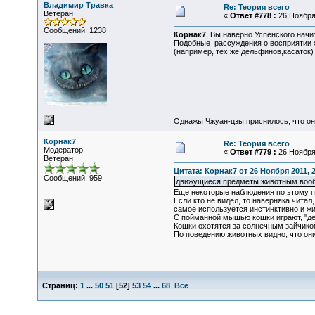
Владимир Травка
Re: Теория всего
Ветеран
«
Ответ #778 :
26 Ноября 
Сообщений: 1238
Корнак7
, Вы наверно Успенского нач
Подобные рассуждения о восприятии ж
(например, тех же дельфинов,касаток)
Однажы Чжуан-цзы приснилось, что он
Корнак7
Re: Теория всего
Модератор
«
Ответ #779 :
26 Ноября 
Ветеран
Цитата: Корнак7 от 26 Ноября 2011, 2
Сообщений: 959
движущиеся предметы животным воо
Еще некоторые наблюдения по этому п
Если кто не видел, то наверняка читал
самое используется инстинктивно и жив
С пойманной мышью кошки играют, "де
Кошки охотятся за солнечным зайчико
По поведению животных видно, что они
Страниц:
1
...
50
51
[
52
]
53
54
...
68
Все