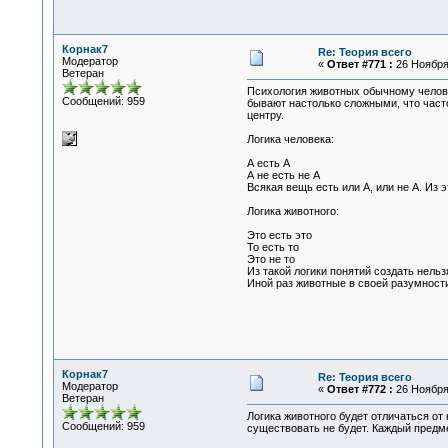
Корнак7
Re: Теория всего
Модератор
«
Ответ #771 :
26 Ноября 
Ветеран
Психология животных обычному человек
Сообщений: 959
бывают настолько сложными, что часто
центру.
Логика человека:
А есть А
А не есть не А
Всякая вещь есть или А, или не А. Из 
Логика животного:
Это есть это
То есть то
Это не то
Из такой логики понятий создать нельз
Иной раз животные в своей разумности
Корнак7
Re: Теория всего
Модератор
«
Ответ #772 :
26 Ноября 
Ветеран
Логика животного будет отличаться от
Сообщений: 959
существовать не будет. Каждый предме