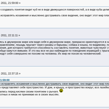
2011, 21:59:00 »
 создавать понятия видит куб не в виде движущихся поверхностей, а в виде куба цели
исправлять искажения и мысленно достраивать свое видение, оно видит этот мир пло
2011, 22:11:11 »
дясь в двумерном мире или видя себя в двумерном мире, прекрасно ориентируется в на
аправлениям; лошадь прыгает через канавы и барьеры; собака и кошка, по-видимому,
ерения, для которого требуется способность составлять понятия, животные чувствуют э
ще кажутся живыми. И это мы все не раз наблюдали по поведению играющей с прыга
едут себя совершено не похоже на человека. Их мир не похож на человеческий.
2011, 22:37:15 »
1:59:00
 исправлять искажения и мысленно достраивать свое видение, оно видит этот мир пл
представляют себе пространство. И дом, и крышу, и пространство вокруг, все лазейки
дились перед кисями своим понятием о рычаге.
отных и никак не принижаю их в своих мыслях.