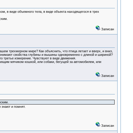
ком, в виде объемного тела, в виде объекта находящегося в трех
ским.
Записан
шем трехмерном мире? Как объяснить, что птица летает и вверх, и вниз,
 понимают свойства глубины и вышины одновременно с длиной и шириной?
то третье измерение. Чувствуют в виде движения.
ющим мячиком кошкой, или собаки, бегущей за автомобилем, или
Записан
оским.
 знают и помнят.
Записан