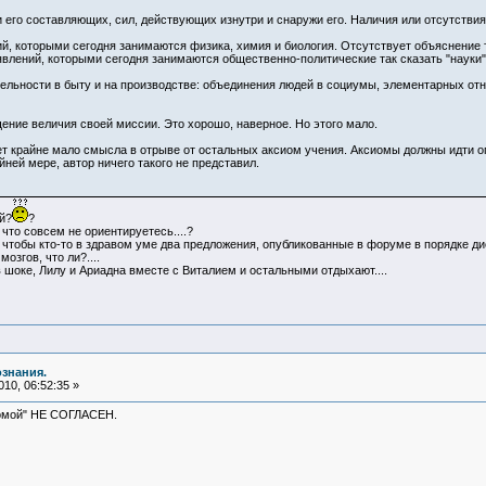
и его составляющих, сил, действующих изнутри и снаружи его. Наличия или отсутствия
ий, которыми сегодня занимаются физика, химия и биология. Отсутствует объяснение
явлений, которыми сегодня занимаются общественно-политические так сказать "науки"
бельности в быту и на производстве: объединения людей в социумы, элементарных о
щение величия своей миссии. Это хорошо, наверное. Но этого мало.
т крайне мало смысла в отрыве от остальных аксиом учения. Аксиомы должны идти оп
йней мере, автор ничего такого не представил.
й?
?
что совсем не ориентируетесь....?
 чтобы кто-то в здравом уме два предложения, опубликованные в форуме в порядке дис
озгов, что ли?....
я в шоке, Лилу и Ариадна вместе с Виталием и остальными отдыхают....
ознания.
10, 06:52:35 »
сиомой" НЕ СОГЛАСЕН.