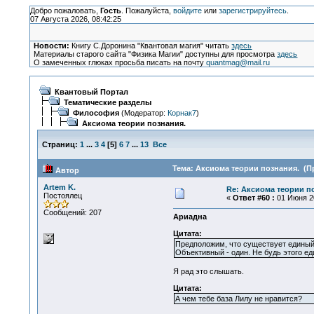
Добро пожаловать,
Гость
. Пожалуйста,
войдите
или
зарегистрируйтесь
.
07 Августа 2026, 08:42:25
Новости:
Книгу С.Доронина "Квантовая магия" читать
здесь
Материалы старого сайта "Физика Магии" доступны для просмотра
здесь
О замеченных глюках просьба писать на почту
quantmag@mail.ru
Квантовый Портал
Тематические разделы
Философия
(Модератор:
Корнак7
)
Аксиома теории познания.
Страниц:
1
...
3
4
[
5
]
6
7
...
13
Все
Тема: Аксиома теории познания. (Пр
Автор
Artem K.
Re: Аксиома теории п
Постоялец
«
Ответ #60 :
01 Июня 20
Сообщений: 207
Ариадна
Цитата:
Предположим, что существует единый 
Объективный - один. Не будь этого е
Я рад это слышать.
Цитата:
А чем тебе база Лилу не нравится?