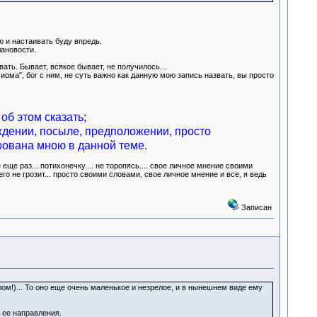
ю и настаивать буду впредь.
лановости.
ть. Бывает, всякое бывает, не получилось...
ома", бог с ним, не суть важно как данную мою запись назвать, вы просто
об этом сказать;
ждении, посыле, предположении, просто
рована мною в данной теме.
ще раз... потихонечку.... не торопясь.... свое личное мнение своими
его не грозит... просто своими словами, свое личное мнение и все, я ведь
Записан
лом!)... То оно еще очень маленькое и незрелое, и в нынешнем виде ему
 ее направления.