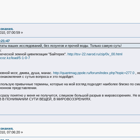
ознания.
10, 07:00:59 »
:21:47
таты ваших исследований, без лозунгов и прочей воды. Только самую суть!
:
овеческой земной цивилизации "Байтерек".
http://tsv-22.narod.ru/zip/0v_00.html
.ucoz.kz/load/5-1-0-7
ловной мозг, джива, душа, манас.
http://quantmag.ppole.ru/forum/index.php?topic=277.0
, н
ознакомления с сутью вопроса и это подойдет.
спользую привычные термины, которые на мой взгляд подходят наиболее близко по см
ционном представлении.
 сразу понятно у меня не получится, слишком большой разрыв в мировоззрениях. Не 
 В ПОНИМАНИИ СУТИ ВЕЩЕЙ, В МИРОВОЗЗРЕНИЯХ.
ознания.
10, 07:06:20 »