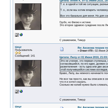
Цитата: Artem K. от 01 Июня 2010, 19
Т. е. в одной и той же ситуации, разн
Т. о., если мы хотим впарить человек
Все это банально для меня. Но для со
Грубо, но близко к истине.
Это второе здравое суждение после Лю
С уважением, Тимур
timyr
Re: Аксиома теории п
Пользователь
«
Ответ #70 :
02 Июня 20
Сообщений: 141
Цитата: Лилу от 01 Июня 2010, 21:03:
Это не учение, это первая ступенька
согласившийся, по его идее, должен 
разветвления - есть одна или две ак
этой получившейся системе взглядов. 
Браво, Лилу, вы немного начинаете пон
Не все так просто, как вы описали в св
что я и хотел сказать.
Сколько же копий нужно было сломать,
С уважением, Тимур
timyr
Re: Аксиома теории п