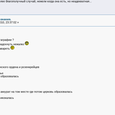
олее благополучный случай, нежели когда она есть, но неадекватная...
ознания.
10, 23:37:02 »
таграфии ?
 падохнуть нежалко
гавареть
нского ордена и розенкрейцев
рье
я образовалась
 аккурат на том месте где потом церковь образовалась
сикокалась