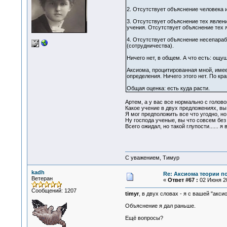
2. Отсутствует объяснение человека 
3. Отсутствует объяснение тех явлен
учения. Отсутствует объяснение тех 
4. Отсутствует объяснение несепара
(сотрудничества).
Ничего нет, в общем. А что есть: ощу
Аксиома, процитированная мной, имее
определения. Ничего этого нет. По кра
Общая оценка: есть куда расти.
Артем, а у вас все нормально с голово
Какое учение в двух предложениях, вы 
Я мог предположить все что угодно, но
Ну господа ученые, вы что совсем без м
Всего ожидал, но такой глупости...... 
С уважением, Тимур
kadh
Re: Аксиома теории п
Ветеран
«
Ответ #67 :
02 Июня 20
Сообщений: 1207
timyr
, в двух словах - я с вашей "ак
Объяснение я дал раньше.
Ещё вопросы?