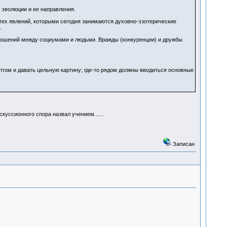
 эволюции и ее направления.
 тех явлений, которыми сегодня занимаются духовно-эзотерические
.
тношений между социумами и людьми. Вражды (конкуренции) и дружбы
том и давать цельную картину; где-то рядом должны вводиться основные
куссионного спора назвал учением......
Записан