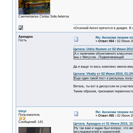
Сaementarius Civitas Solis Aeterna
«Осенний Ангел прячется в дождях. В л
Ариадна
Re: Аксиома теории п
Гость
«
Ответ #64 :
02 Июня 20
Цитата: Urbis Numen от 02 Июня 2010
А с наличием объективного классичес
мы с Мигусом...Подмигивающий
Да я ваще то весь комплекс имела вв
Цитата: Vitaliy от 02 Июня 2010, 01:29
Еще один такой пост и рискуешь полу
Виталь, ты вот в дискуссии не участв
Таким образом, признавая первичность
timyr
Re: Аксиома теории п
Пользователь
«
Ответ #65 :
02 Июня 20
Сообщений: 141
Цитата: Ариадна от 01 Июня 2010, 15
Ну так вам и задан был вопрос, что ж
исследователей и хранителей.