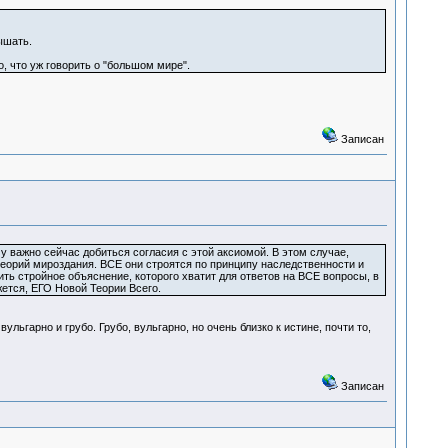
ышать.
, что уж говорить о "большом мире".
Записан
у важно сейчас добиться согласия с этой аксиомой. В этом случае,
теорий мироздания. ВСЕ они строятся по принципу наследственности и
ть стройное объяснение, которого хватит для ответов на ВСЕ вопросы, в
жется, ЕГО Новой Теории Всего.
ульгарно и грубо. Грубо, вульгарно, но очень близко к истине, почти то,
Записан