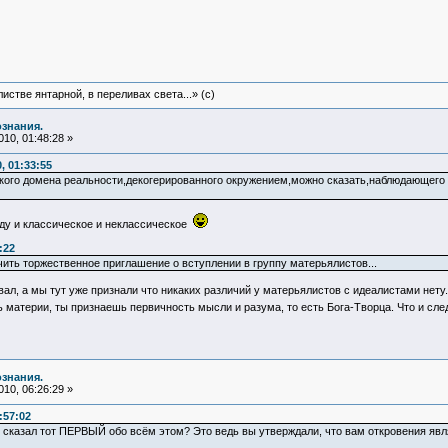
истве янтарной, в переливах света...» (c)
ознания.
10, 01:48:28 »
, 01:33:55
кого домена реальности,декогерированного окружением,можно сказать,наблюдающего с
иду и классическое и неклассическое
:22
чить торжественное приглашение о вступлении в группу матерьялистов...
овал, а мы тут уже признали что никаких различий у матерьялистов с идеалистами нет
 материи, ты признаешь первичность мысли и разума, то есть Бога-Творца. Что и сл
ознания.
10, 06:26:29 »
:57:02
е сказал тот ПЕРВЫЙ обо всём этом? Это ведь вы утверждали, что вам откровения явля