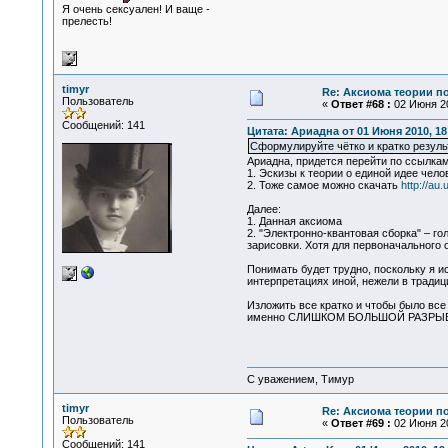
Я очень сексуален! И ваще -
прелесть!
timyr
Re: Аксиома теории п
Пользователь
«
Ответ #68 :
02 Июня 20
Сообщений: 141
Цитата: Ариадна от 01 Июня 2010, 18
Сформулируйте чётко и кратко резуль
Ариадна, придется перейти по ссылкам
1. Эскизы к теории о единой идее чел
2. Тоже самое можно скачать
http://au
Далее:
1. Данная аксиома
2. "Электронно-квантовая сборка" – го
зарисовки. Хотя для первоначального 
Понимать будет трудно, поскольку я и
интерпретациях иной, нежели в тради
Изложить все кратко и чтобы было все
именно СЛИШКОМ БОЛЬШОЙ РАЗРЫВ
С уважением, Тимур
timyr
Re: Аксиома теории п
Пользователь
«
Ответ #69 :
02 Июня 20
Сообщений: 141