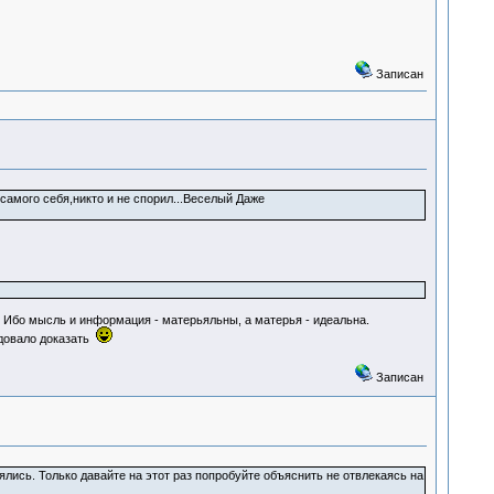
Записан
амого себя,никто и не спорил...Веселый Даже
у. Ибо мысль и информация - матерьяльны, а матерья - идеальна.
едовало доказать
Записан
лись. Только давайте на этот раз попробуйте объяснить не отвлекаясь на