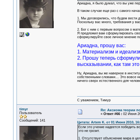
Ариадна, я было думал, что вы уже пер
В таком случае еще раз с самого начала
1. Мы договорились, что будем вести 
Поскольку вас много, требования у ва
2. Бог с ним с первым вопросом о мат
Я предложил вам сформулировать свое 
сформулируйте свое личное мнение по
Ариадна, прошу вас:
1. Материализм и идеализм
2. Прошу теперь сформули
высказывании, как там это
Ну, Ариадна, вы же наверное в институ
собственными словами.... Это вовсе не 
ничего сверх естественного для челов
С уважением, Тимур
timyr
Re: Аксиома теории п
Пользователь
«
Ответ #66 :
02 Июня 20
Сообщений: 141
Цитата: Artem K. от 01 Июня 2010, 16
Если это учение надеется победить вс
это не грозит.
1. Отсутствует объяснение мира в це