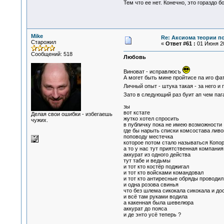
Тем что ее нет. Конечно, это гораздо б
Mike
Re: Аксиома теории п
Старожил
«
Ответ #61 :
01 Июня 20
Сообщений: 518
Любовь
Виноват - исправлюсъ
А могет быть мине пройтисе па иго фа
Личный опыт - штука такая - за него и
Зато в следующий раз буит ап чем па
зы
вот кстате
Делая свои ошибки - избегаешь
жутко хотел спросить
чужих.
в публичку пока не имею возможности
где бы нарыть списки комсостава ливо
поповоду местечка
которое потом стало называться Копо
а то у нас тут приятственная компани
аккурат из одного действа
тут табе и ведьмы
и тот кто костёр поджигал
и тот кто войсками командовал
и тот кто антиресные обряды проводил
и одна розова свинья
что без шлема сикокала сикокала и до
и всё там руками водила
а какенная была шевелюра
аккурат до пояса
и де энто усё теперь ?