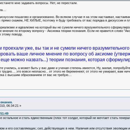
естанете мне задавать вопросы. Нет, не перестали.
....
дискуссии пошагово и организованно. Во всяком случае я на этом настаивал, настаива
с прямо скажем, НЕ ХИЛЫЕ, поэтому я буду требовать от вас порядка в дискуссии и п
ериализме и идеализме на который вы не сумели ничего вразумительного сформулирова
мнение по второму вопросу - Аксиома теории познания. Если не нравится слово "Акси
 этому поводу.
 проехали уже, вы так и не сумели ничего вразумительного 
ровать ваше личное мнение по вопросу об аксиоме (утвер
 еще можно назвать...) теории познания, которая сформули
те учились, а может быть у вас даже и ученая степень имеется, Ну, милая, попробуйте е
трудно.... это вовсе неопасно... от этого не беременеют, от этого не умирают, вам нич
ека с высшим образованием от вас не требую....
ознания.
10, 06:34:21 »
:51:49
е остальное и стать единственным (плох тот солдат, который не мечтает стать генера
лом и его составляющих; сил, действующих в нем. Наличия или отсутствия эволюции и