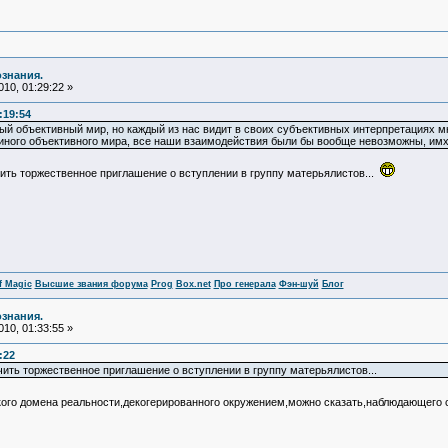
ознания.
10, 01:29:22 »
:19:54
ный объективный мир, но каждый из нас видит в своих субъективных интерпретациях м
диного объективного мира, все наши взаимодействия были бы вообще невозможны, имх
ить торжественное приглашение о вступлении в группу матерьялистов...
f Magic
Высшие звания форума
Prog
Box.net
Про генерала
Фэн-шуй
Блог
ознания.
10, 01:33:55 »
:22
чить торжественное приглашение о вступлении в группу матерьялистов...
ого домена реальности,декогерированного окружением,можно сказать,наблюдающего са