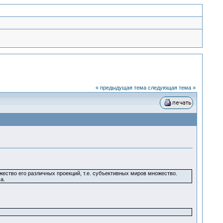
« предыдущая тема
следующая тема »
ество его различных проекций, т.е. субъективных миров множество.
а.