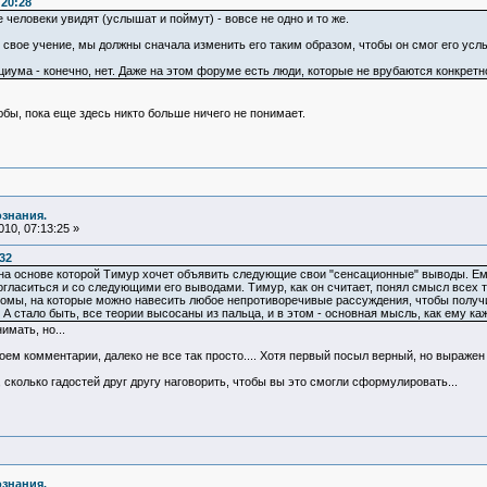
:20:28
ые человеки увидят (услышат и поймут) - вовсе не одно и то же.
у свое учение, мы должны сначала изменить его таким образом, чтобы он смог его усл
циума - конечно, нет. Даже на этом форуме есть люди, которые не врубаются конкретно
бы, пока еще здесь никто больше ничего не понимает.
ознания.
10, 07:13:25 »
32
, на основе которой Тимур хочет объявить следующие свои "сенсационные" выводы. Ем
согласиться и со следующими его выводами. Тимур, как он считает, понял смысл всех 
сиомы, на которые можно навесить любое непротиворечивые рассуждения, чтобы получи
А стало быть, все теории высосаны из пальца, и в этом - основная мысль, как ему ка
имать, но...
оем комментарии, далеко не все так просто.... Хотя первый посыл верный, но выражен в
 сколько гадостей друг другу наговорить, чтобы вы это смогли сформулировать...
ознания.