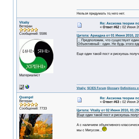
Нельзя придумать то,чего нет.
Vitaliy
Re: Аксиома теории п
Ветеран
«
Ответ #62 :
02 Июня 20
Сообщений: 5586
Цитата: Ариадна от 01 Июня 2010, 22
... Предположим, что существует еди
Объективный - один. Не будь этого е
Еще один такой пост и рискуешь получ
Материалист
Vitaliy:
SCIES Forum
Glossary
Definitions o
Quangel
Re: Аксиома теории п
Ветеран
«
Ответ #63 :
02 Июня 20
Сообщений: 7733
Цитата: Vitaliy от 02 Июня 2010, 01:29
Еще один такой пост и рискуешь полу
А с наличием объективного классическ
мы с Мигусом...