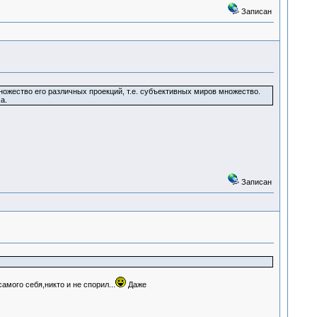
Записан
ножество его различных проекций, т.е. субъективных миров множество.
а.
Записан
мого себя,никто и не спорил...
Даже