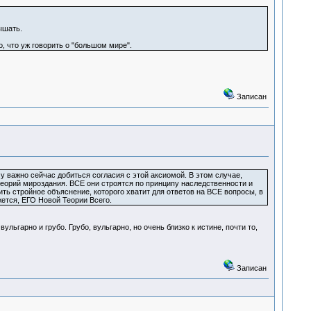
ышать.
, что уж говорить о "большом мире".
Записан
у важно сейчас добиться согласия с этой аксиомой. В этом случае,
теорий мироздания. ВСЕ они строятся по принципу наследственности и
ть стройное объяснение, которого хватит для ответов на ВСЕ вопросы, в
жется, ЕГО Новой Теории Всего.
ульгарно и грубо. Грубо, вульгарно, но очень близко к истине, почти то,
Записан