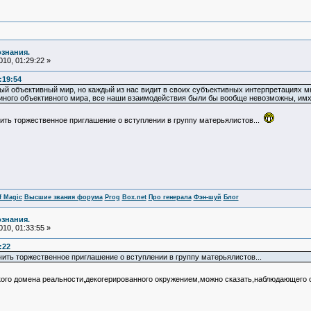
ознания.
10, 01:29:22 »
:19:54
ный объективный мир, но каждый из нас видит в своих субъективных интерпретациях м
диного объективного мира, все наши взаимодействия были бы вообще невозможны, имх
ить торжественное приглашение о вступлении в группу матерьялистов...
f Magic
Высшие звания форума
Prog
Box.net
Про генерала
Фэн-шуй
Блог
ознания.
10, 01:33:55 »
:22
чить торжественное приглашение о вступлении в группу матерьялистов...
ого домена реальности,декогерированного окружением,можно сказать,наблюдающего са