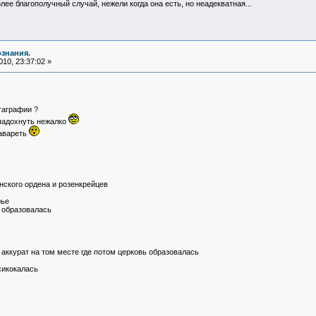
олее благополучный случай, нежели когда она есть, но неадекватная...
ознания.
10, 23:37:02 »
таграфии ?
 падохнуть нежалко
гавареть
нского ордена и розенкрейцев
рье
я образовалась
 аккурат на том месте где потом церковь образовалась
сикокалась