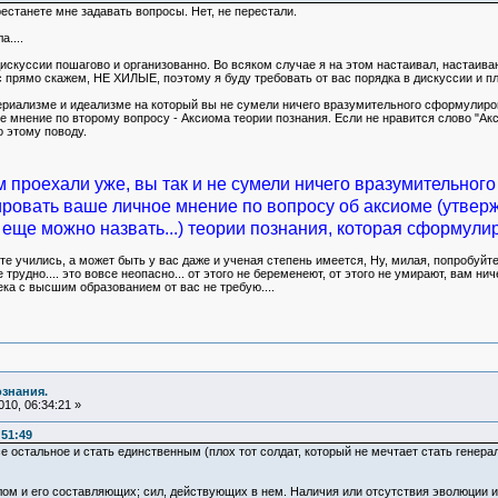
естанете мне задавать вопросы. Нет, не перестали.
....
дискуссии пошагово и организованно. Во всяком случае я на этом настаивал, настаива
с прямо скажем, НЕ ХИЛЫЕ, поэтому я буду требовать от вас порядка в дискуссии и п
ериализме и идеализме на который вы не сумели ничего вразумительного сформулирова
мнение по второму вопросу - Аксиома теории познания. Если не нравится слово "Акси
 этому поводу.
 проехали уже, вы так и не сумели ничего вразумительного 
ровать ваше личное мнение по вопросу об аксиоме (утвер
 еще можно назвать...) теории познания, которая сформули
те учились, а может быть у вас даже и ученая степень имеется, Ну, милая, попробуйте е
трудно.... это вовсе неопасно... от этого не беременеют, от этого не умирают, вам нич
ека с высшим образованием от вас не требую....
ознания.
10, 06:34:21 »
:51:49
е остальное и стать единственным (плох тот солдат, который не мечтает стать генера
лом и его составляющих; сил, действующих в нем. Наличия или отсутствия эволюции и