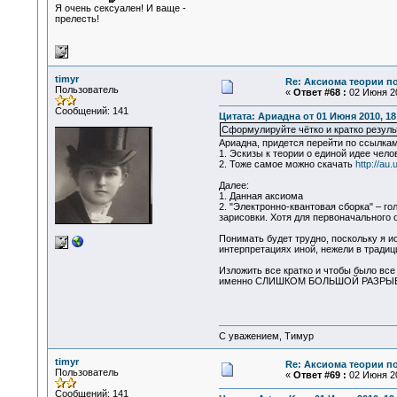
Я очень сексуален! И ваще -
прелесть!
timyr
Re: Аксиома теории п
Пользователь
«
Ответ #68 :
02 Июня 20
Сообщений: 141
Цитата: Ариадна от 01 Июня 2010, 18
Сформулируйте чётко и кратко резуль
Ариадна, придется перейти по ссылкам
1. Эскизы к теории о единой идее чел
2. Тоже самое можно скачать
http://au
Далее:
1. Данная аксиома
2. "Электронно-квантовая сборка" – го
зарисовки. Хотя для первоначального 
Понимать будет трудно, поскольку я и
интерпретациях иной, нежели в тради
Изложить все кратко и чтобы было все
именно СЛИШКОМ БОЛЬШОЙ РАЗРЫВ
С уважением, Тимур
timyr
Re: Аксиома теории п
Пользователь
«
Ответ #69 :
02 Июня 20
Сообщений: 141