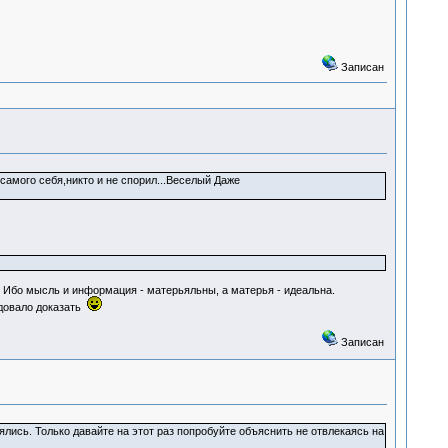
Записан
амого себя,никто и не спорил...Веселый Даже
у. Ибо мысль и информация - матерьяльны, а матерья - идеальна.
едовало доказать
Записан
лись. Только давайте на этот раз попробуйте объяснить не отвлекаясь на