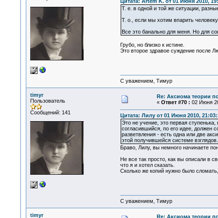
Цитата: Artem K. от 01 Июня 2010, 19
Т. е. в одной и той же ситуации, разн
Т. о., если мы хотим впарить человек
Все это банально для меня. Но для со
Грубо, но близко к истине.
Это второе здравое суждение после Лю
С уважением, Тимур
timyr
Re: Аксиома теории п
Пользователь
«
Ответ #70 :
02 Июня 20
Сообщений: 141
Цитата: Лилу от 01 Июня 2010, 21:03:
Это не учение, это первая ступенька
согласившийся, по его идее, должен 
разветвления - есть одна или две ак
этой получившейся системе взглядов. 
Браво, Лилу, вы немного начинаете пон
Не все так просто, как вы описали в св
что я и хотел сказать.
Сколько же копий нужно было сломать,
С уважением, Тимур
timyr
Re: Аксиома теории п