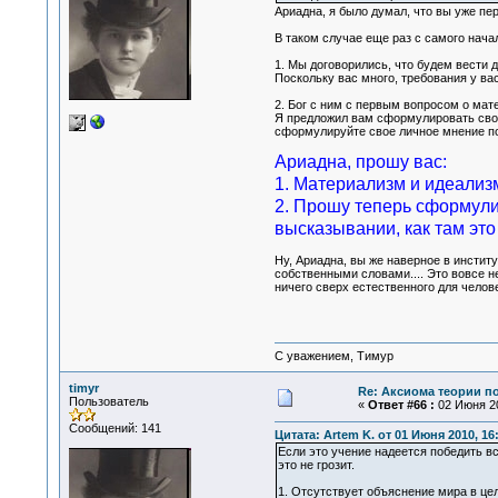
Ариадна, я было думал, что вы уже пер
В таком случае еще раз с самого начала
1. Мы договорились, что будем вести 
Поскольку вас много, требования у ва
2. Бог с ним с первым вопросом о мат
Я предложил вам сформулировать свое 
сформулируйте свое личное мнение по
Ариадна, прошу вас:
1. Материализм и идеализм
2. Прошу теперь сформули
высказывании, как там это
Ну, Ариадна, вы же наверное в институ
собственными словами.... Это вовсе не 
ничего сверх естественного для челов
С уважением, Тимур
timyr
Re: Аксиома теории п
Пользователь
«
Ответ #66 :
02 Июня 20
Сообщений: 141
Цитата: Artem K. от 01 Июня 2010, 16
Если это учение надеется победить вс
это не грозит.
1. Отсутствует объяснение мира в це