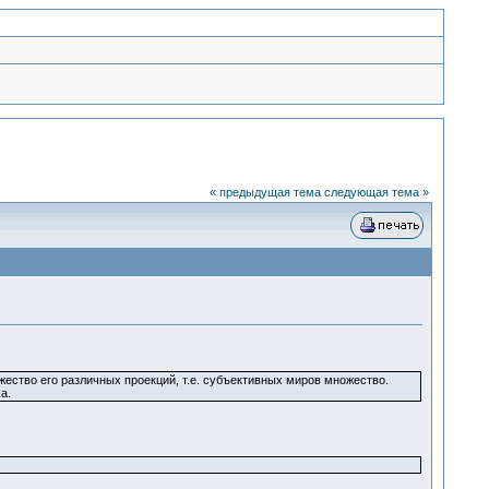
« предыдущая тема
следующая тема »
ество его различных проекций, т.е. субъективных миров множество.
а.