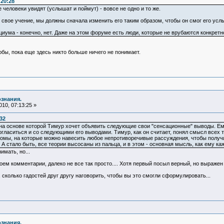
:20:28
ые человеки увидят (услышат и поймут) - вовсе не одно и то же.
у свое учение, мы должны сначала изменить его таким образом, чтобы он смог его усл
циума - конечно, нет. Даже на этом форуме есть люди, которые не врубаются конкретно
бы, пока еще здесь никто больше ничего не понимает.
ознания.
10, 07:13:25 »
32
, на основе которой Тимур хочет объявить следующие свои "сенсационные" выводы. Ем
согласиться и со следующими его выводами. Тимур, как он считает, понял смысл всех 
сиомы, на которые можно навесить любое непротиворечивые рассуждения, чтобы получи
А стало быть, все теории высосаны из пальца, и в этом - основная мысль, как ему ка
имать, но...
оем комментарии, далеко не все так просто.... Хотя первый посыл верный, но выражен в
 сколько гадостей друг другу наговорить, чтобы вы это смогли сформулировать...
ознания.