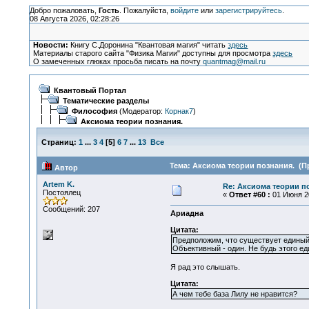
Добро пожаловать,
Гость
. Пожалуйста,
войдите
или
зарегистрируйтесь
.
08 Августа 2026, 02:28:26
Новости:
Книгу С.Доронина "Квантовая магия" читать
здесь
Материалы старого сайта "Физика Магии" доступны для просмотра
здесь
О замеченных глюках просьба писать на почту
quantmag@mail.ru
Квантовый Портал
Тематические разделы
Философия
(Модератор:
Корнак7
)
Аксиома теории познания.
Страниц:
1
...
3
4
[
5
]
6
7
...
13
Все
Тема: Аксиома теории познания. (Пр
Автор
Artem K.
Re: Аксиома теории п
Постоялец
«
Ответ #60 :
01 Июня 20
Сообщений: 207
Ариадна
Цитата:
Предположим, что существует единый 
Объективный - один. Не будь этого е
Я рад это слышать.
Цитата:
А чем тебе база Лилу не нравится?