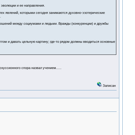
 эволюции и ее направления.
 тех явлений, которыми сегодня занимаются духовно-эзотерические
.
тношений между социумами и людьми. Вражды (конкуренции) и дружбы
том и давать цельную картину; где-то рядом должны вводиться основные
куссионного спора назвал учением......
Записан