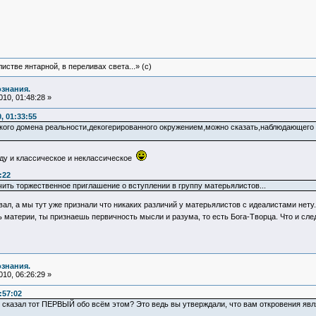
истве янтарной, в переливах света...» (c)
ознания.
10, 01:48:28 »
, 01:33:55
кого домена реальности,декогерированного окружением,можно сказать,наблюдающего с
иду и классическое и неклассическое
:22
чить торжественное приглашение о вступлении в группу матерьялистов...
овал, а мы тут уже признали что никаких различий у матерьялистов с идеалистами нет
 материи, ты признаешь первичность мысли и разума, то есть Бога-Творца. Что и сл
ознания.
10, 06:26:29 »
:57:02
е сказал тот ПЕРВЫЙ обо всём этом? Это ведь вы утверждали, что вам откровения явля