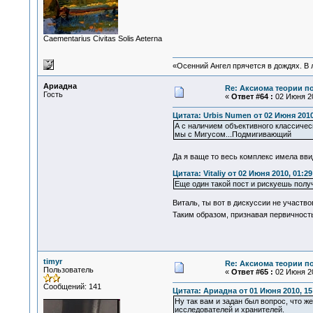
Сaementarius Civitas Solis Aeterna
«Осенний Ангел прячется в дождях. В л
Ариадна
Re: Аксиома теории п
Гость
«
Ответ #64 :
02 Июня 20
Цитата: Urbis Numen от 02 Июня 2010
А с наличием объективного классичес
мы с Мигусом...Подмигивающий
Да я ваще то весь комплекс имела вв
Цитата: Vitaliy от 02 Июня 2010, 01:29
Еще один такой пост и рискуешь полу
Виталь, ты вот в дискуссии не участв
Таким образом, признавая первичность
timyr
Re: Аксиома теории п
Пользователь
«
Ответ #65 :
02 Июня 20
Сообщений: 141
Цитата: Ариадна от 01 Июня 2010, 15
Ну так вам и задан был вопрос, что ж
исследователей и хранителей.