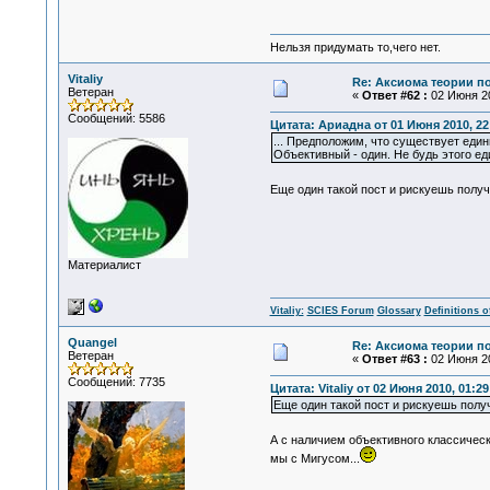
Нельзя придумать то,чего нет.
Vitaliy
Re: Аксиома теории п
Ветеран
«
Ответ #62 :
02 Июня 20
Сообщений: 5586
Цитата: Ариадна от 01 Июня 2010, 22
... Предположим, что существует еди
Объективный - один. Не будь этого е
Еще один такой пост и рискуешь получ
Материалист
Vitaliy:
SCIES Forum
Glossary
Definitions o
Quangel
Re: Аксиома теории п
Ветеран
«
Ответ #63 :
02 Июня 20
Сообщений: 7735
Цитата: Vitaliy от 02 Июня 2010, 01:29
Еще один такой пост и рискуешь полу
А с наличием объективного классическ
мы с Мигусом...