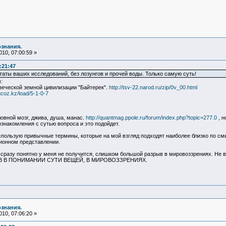
ознания.
10, 07:00:59 »
:21:47
таты ваших исследований, без лозунгов и прочей воды. Только самую суть!
:
овеческой земной цивилизации "Байтерек".
http://tsv-22.narod.ru/zip/0v_00.html
.ucoz.kz/load/5-1-0-7
ловной мозг, джива, душа, манас.
http://quantmag.ppole.ru/forum/index.php?topic=277.0
, н
ознакомления с сутью вопроса и это подойдет.
спользую привычные термины, которые на мой взгляд подходят наиболее близко по см
ционном представлении.
 сразу понятно у меня не получится, слишком большой разрыв в мировоззрениях. Не 
 В ПОНИМАНИИ СУТИ ВЕЩЕЙ, В МИРОВОЗЗРЕНИЯХ.
ознания.
10, 07:06:20 »