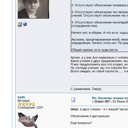
2. Отсутствует объяснение человека 
3. Отсутствует объяснение тех явлен
учения. Отсутствует объяснение тех 
4. Отсутствует объяснение несепара
(сотрудничества).
Ничего нет, в общем. А что есть: ощу
Аксиома, процитированная мной, имее
определения. Ничего этого нет. По кра
Общая оценка: есть куда расти.
Артем, а у вас все нормально с голово
Какое учение в двух предложениях, вы 
Я мог предположить все что угодно, но
Ну господа ученые, вы что совсем без м
Всего ожидал, но такой глупости...... 
С уважением, Тимур
kadh
Re: Аксиома теории п
Ветеран
«
Ответ #67 :
02 Июня 20
Сообщений: 1207
timyr
, в двух словах - я с вашей "ак
Объяснение я дал раньше.
Ещё вопросы?