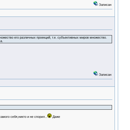
Записан
ножество его различных проекций, т.е. субъективных миров множество.
а.
Записан
мого себя,никто и не спорил...
Даже