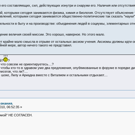
и его составляющих, сил, действующих изнутри и снаружи его. Наличия или отсутствия
ий, которыми сегодня занимаются физика, химия и биология. Отсутствует объяснение
явлений, которыми сегодня занимаются общественно-политические так сказать "науки"
бельности в быту и на производстве: объединения людей в социумы, элементарных о
щение величия своей миссии. Это хорошо, наверное. Но этого мало.
т крайне мало смысла в отрыве от остальных аксиом учения. Аксиомы должны идти оп
йней мере, автор ничего такого не представил.
й?
?
что совсем не ориентируетесь....?
 чтобы кто-то в здравом уме два предложения, опубликованные в форуме в порядке дис
озгов, что ли?....
я в шоке, Лилу и Ариадна вместе с Виталием и остальными отдыхают....
ознания.
10, 06:52:35 »
сиомой" НЕ СОГЛАСЕН.