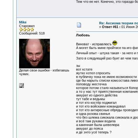
Тем что ее нет. Конечно, это гораздо б
Mike
Re: Аксиома теории п
Старожил
«
Ответ #61 :
01 Июня 20
Сообщений: 518
Любовь
Виноват - исправлюсъ
А могет быть мине пройтисе па иго фа
Личный опыт - штука такая - за него и
Зато в следующий раз буит ап чем па
зы
вот кстате
Делая свои ошибки - избегаешь
жутко хотел спросить
чужих.
в публичку пока не имею возможности
где бы нарыть списки комсостава ливо
поповоду местечка
которое потом стало называться Копо
а то у нас тут приятственная компани
аккурат из одного действа
тут табе и ведьмы
и тот кто костёр поджигал
и тот кто войсками командовал
и тот кто антиресные обряды проводил
и одна розова свинья
что без шлема сикокала сикокала и до
и всё там руками водила
а какенная была шевелюра
аккурат до пояса
и де энто усё теперь ?