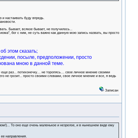
ю и настаивать буду впредь.
лановости.
ть. Бывает, всякое бывает, не получилось...
ома", бог с ним, не суть важно как данную мою запись назвать, вы просто
об этом сказать;
ждении, посыле, предположении, просто
рована мною в данной теме.
ще раз... потихонечку.... не торопясь.... свое личное мнение своими
его не грозит... просто своими словами, свое личное мнение и все, я ведь
Записан
лом!)... То оно еще очень маленькое и незрелое, и в нынешнем виде ему
 ее направления.