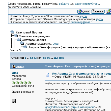
Добро пожаловать,
Гость
. Пожалуйста,
войдите
или
зарегистрируйтесь
.
09 Августа 2026, 14:02:42
Новости:
Книгу С.Доронина "Квантовая магия" читать
здесь
Материалы старого сайта "Физика Магии" доступны для просмотра
здесь
О замеченных глюках просьба писать на почту
quantmag@mail.ru
Квантовый Портал
Тематические разделы
Экстрасенсорика
Амрита
(Модератор:
Oleg
)
Амрита. Хим. формула (состав) и процесс образования (в с
Часть 3
Страниц:
1
...
82
83
[
84
]
85
86
...
112
Все
Тема: Амрита. Хим. формула (состав) и процесс
Автор
Oleg
Re: Амрита. Хим. формула (состав) и проц
Модератор
«
Ответ #1245 :
03 Марта 2021, 13:43:25 »
Ветеран
идём далее. про путь обретения свободы.. (атманск
Сообщений: 8943
анализ частоты встречаемости слов по флибусте (
Йожык в нирване
патандж_али, йог_а (точнее их корнй)
лидеры
Элиаде "Йога: бессмертие и свобода" = 40
Ферштайн "Энциклопедия йоги" = 28
google/Свечников "Сутры Патанджали"
= 29
Вивекананда "Афоризмы йога Патанджали" = 30