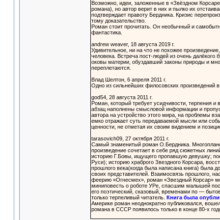
Возможно, идеи, заложенные в «Звёздном Корсаре
романа), но автор верит в них и пылко их отстаи
подтверждает правоту Бердника. Кризис перепрои
тому доказательство.
Роман стоит прочитать. Он необычный и самобытны
фантастика.
andrew weaver, 18 августа 2019 г.
Удивительное, ни на что не похожее произведение
человека. Встреча пост-людей из очень далёкого 
оковы материи, обуздавший законы природы и мно
переплетаются.
Влад Шелтон, 6 апреля 2011 г.
Одно из сильнейших филосовских произведений в
god54, 28 августа 2011 г.
Роман, который требует усидчивости, терпения и 
абзац наполнены смысловой информации и пропус
автора на устройство этого мира, на проблемы вз
емко отражает суть передаваемой мысли или событ
ценности, не отметая их своим видением и позици
tarasovich09, 27 октября 2011 г.
Самый знаменитый роман О.Бердника. Многопла
произведение сочетает в себе ряд сюжетных лини
историю Г.Бовы, ищущего пропавшую девушку; по
Руси); историю храброго Звездного Корсара, восс
прошлого века(когда была написана книга) была до
своих представителей. Взаимосвязь прошлого, нас
феерию «Огнесмех», роман «Звездный Корсар» мож
миниповесть о роботе УРе, спасшим малышей посл
его поэтический, сказовый, временами по — быто
только терпеливый читатель.
Книга была опублик
Америке роман неоднократно публиковался, воше
романа в СССР появилось только в конце 80-х год