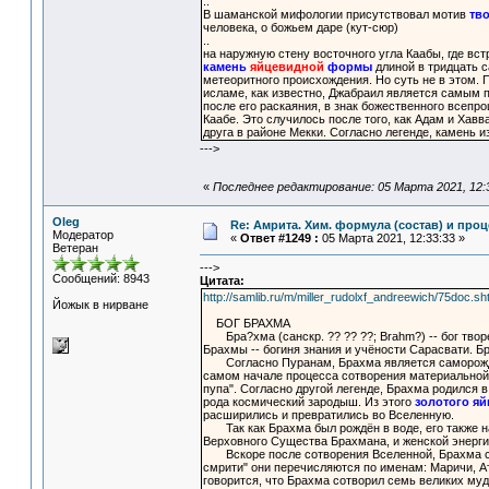
..
В шаманской мифологии присутствовал мотив
тв
человека, о божьем даре (кут-сюр)
..
на наружную стену восточного угла Каабы, где в
камень
яйцевидной
формы
длиной в тридцать с
метеоритного происхождения. Но суть не в этом. 
исламе, как известно, Джабраил является самым 
после его раскаяния, в знак божественного всепр
Каабе. Это случилось после того, как Адам и Хавва
друга в районе Мекки. Согласно легенде, камень и
--->
«
Последнее редактирование: 05 Марта 2021, 12:3
Oleg
Re: Амрита. Хим. формула (состав) и проц
Модератор
«
Ответ #1249 :
05 Марта 2021, 12:33:33 »
Ветеран
--->
Сообщений: 8943
Цитата:
http://samlib.ru/m/miller_rudolxf_andreewich/75doc.sh
Йожык в нирване
БОГ БРАХМА
Бра?хма (санскр. ?? ?? ??; Brahm?) -- бог твор
Брахмы -- богиня знания и учёности Сарасвати. 
Согласно Пуранам, Брахма является саморожден
самом начале процесса сотворения материальной 
пупа". Согласно другой легенде, Брахма родился 
рода космический зародыш. Из этого
золотого яй
расширились и превратились во Вселенную.
Так как Брахма был рождён в воде, его также на
Верховного Существа Брахмана, и женской энергии
Вскоре после сотворения Вселенной, Брахма соз
смрити" они перечисляются по именам: Маричи, Ат
говорится, что Брахма сотворил семь великих му