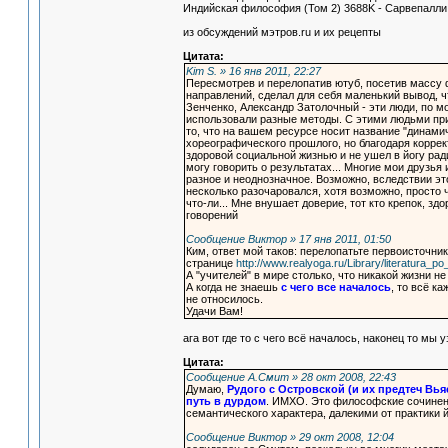
Индийская философия (Том 2) 3688K - Сарвепалли
из обсуждений мэтров.ru и их рецепты
Цитата:
Kim S. » 16 янв 2011, 22:27
Пересмотрев и перелопатив ютуб, посетив массу 
направлений, сделал для себя маленький вывод, ч
Зенченко, Александр Затолочный - эти люди, по м
использовали разные методы. С этими людьми при
то, что на вашем ресурсе носит название "динамич
хореографического прошлого, но благодаря коррект
здоровой социальной жизнью и не ушел в йогу ради
могу говорить о результатах... Многие мои друзь
разное и неоднозначное. Возможно, вследствии эт
несколько разочаровался, хотя возможно, просто 
что-ли... Мне внушает доверие, тот кто крепок, здо
говорений
Сообщение Виктор » 17 янв 2011, 01:50
Ким, ответ мой таков: перелопатьте первоисточник
странице
http://www.realyoga.ru/Library/literatura_p
А "учителей" в мире столько, что никакой жизни не
А когда не знаешь
с чего все началось
, то всё к
не относилось.
Удачи Вам!
ага вот где то с чего всё началось, наконец то мы 
Цитата:
Сообщение А.Смит » 28 окт 2008, 22:43
Думаю,
Рудого с Островской (и их предтеч Вья
путь в дурдом
. ИМХО. Это философские сочинени
семантического характера, далекими от практики й
Сообщение Виктор » 29 окт 2008, 12:04