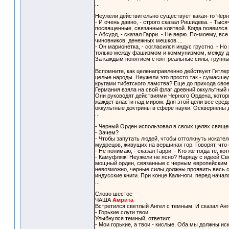
...
Неужели действительно существует какая-то Черн
- И очень давно, - строго сказал Ришидева. - Тыс
посвященные, связанные клятвой. Когда появился 
- Абсурд, - сказал Гарри. - Не верю. По-моему, в
чиновников, денежных мешков ...
- Он марионетка, - согласился индус грустно. - Н
только между фашизмом и коммунизмом, между дес
За каждым понятием стоят реальные силы, группы 
Вспомните, как целенаправленно действует Гитлер
целые народы. Неужели это просто так - сумасше
кругами тибетского ламства? Еще до прихода свое
Германия взяла на свой флаг древний оккультный
Они руководят действиями Черного Ордена, котор
жаждет власти над миром. Для этой цели все сред
оккультные доктрины в сфере науки. Осквернены д
...
- Черный Орден использовал в своих целях свяще
- Зачем?
- Чтобы запутать людей, чтобы оттолкнуть искате
мудрецов, живущих на вершинах гор. Говорят, что 
- Не понимаю, - сказал Гарри. - Кто же тогда те,
- Камуфляж! Неужели не ясно? Наряду с идеей Св
мощный орден, связанные с черным европейским о
невозможно, черные силы должны проявить весь св
индусские книги. При конце Кали-юги, перед начало
...
Слово шестое
ЧАША
Амрита
Встретился светлый Ангел с темным. И сказал Анг
- Горькие слуги твои.
Улыбнулся темный, ответил:
- Мои горькие, а твои - кислые. Оба мы должны иск