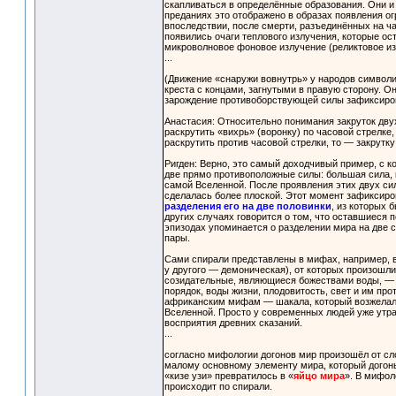
скапливаться в определённые образования. Они и 
преданиях это отображено в образах появления ог
впоследствии, после смерти, разъединённых на ча
появились очаги теплового излучения, которые ос
микроволновое фоновое излучение (реликтовое из
...
(Движение «снаружи вовнутрь» у народов символич
креста с концами, загнутыми в правую сторону. О
зарождение противоборствующей силы зафиксирова
Анастасия: Относительно понимания закруток двух
раскрутить «вихрь» (воронку) по часовой стрелке,
раскрутить против часовой стрелки, то — закрутку
Ригден: Верно, это самый доходчивый пример, с к
две прямо противоположные силы: большая сила, к
самой Вселенной. После проявления этих двух сил
сделалась более плоской. Этот момент зафиксиро
разделения его на две половинки
, из которых 
других случаях говорится о том, что оставшиеся 
эпизодах упоминается о разделении мира на две 
пары.
Сами спирали представлены в мифах, например, в
у другого — демоническая), от которых произошли
созидательные, являющиеся божествами воды, — 
порядок, воды жизни, плодовитость, свет и им пр
африканским мифам — шакала, который возжелал 
Вселенной. Просто у современных людей уже утра
восприятия древних сказаний.
...
согласно мифологии догонов мир произошёл от сло
малому основному элементу мира, который догоны
«кизе узи» превратилось в «
яйцо мира
». В мифол
происходит по спирали.