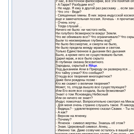
У нас, в восточной философии, все эти понятия оп
- А Гарри? Разбудим его?
- Не надо. Я ему в другой раз расскажу ... если за
- Что это - Веди?
- Священные гимны. В них зерна индусской космог
еще и замечательная поэзия. Хочешь - я прочитаю
- Очень хочу ...
- Тогда слушай ...
Ничего не было: ни чистого неба,
Ни голубого безмерности вокруг Земли.
Что же обнимало все? Что ограничивало? Что скр
Были то неизмеримые глубины вод?
Не было бессмертие, и смерти не было,
Не было предела между мраком и светом.
Только Единственное в дыхании без дыхания
Было, а кроме него не существовало бытия.
Царил мрак, и все было скрыто
В глубинах океана безсвитного.
Зародыш, скрытый в
Яйце
.
Под дыханием Агни в Природу он развернулся ...
Кто тайну узнал? Кто сообщил?
Откуда все творения многоцветное?
Даже боги рождены позже -
Кто же скажет о величии творения?
Может, то, откуда вышло все существующее?
Или Его воля все создала, была безмолвная?
Знает о том Ясновидец Небесный
Или он ничего не знает?
Индус помолчал. Вопросительно смотрел на Михаи
- Для меня очень странно слушать такое. Я никогда
- Видишь? - удовлетворенно сказал Свами. - Ты по
- А как?
- Верхом на ягненку.
- Почему?
- Ягненок - символ жертвы. Знаешь об этом?
- Знаю. Церковный символ. Агнец ...
- Именно так. Даже созвучие осталось в вашей реч
которое сжигали неизвестно зачем. Сам огонь - жер