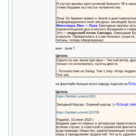
Я изучал архивы преступлений бывшего ЧК в наше
этими борцами за счастье человечества.
...
Луна. Ее Ариман привел к Земле в доисторическо
(информационного поля звездных эволюций) было о
Минотавра. Мин — Луна
. Ежегодные жертвы луч
перевоплощения душ и вечного блуждания в спир
Это —
индусский поток Сансары
. Завещание Бу
скорлупе. Превратились в стаю больных существ,
титаны, теперь обворованные.
мин - луна ?
Цитата:
Одного из них звали Цин-фын – Чистый ветер, дру
только что исполнилось тысяча двести.
- Путешествие на Запад. Том 1 (пер. Игорь Андре
Чэн-энь
Кіль
на фантлабе больше всего народу подсели на
Цитата:
https://fantlab.ru/autor2821
Кільця змі
Звёздный Корсар / Зоряний корсар [=
https://fantlab.ru/work153708
Paganist, 10 июня 2020 г.
Бердник один из первых в литературе провозгласи
всяком случае, в советской и украинской фантаст
куда приводит общество, удовлетворяющее потреб
лишь в преодолении трудностей. Что путь удовлет