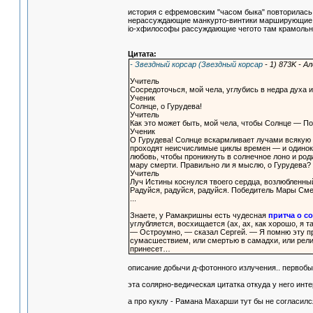
история с ефремовским "часом быка" повторилась
нерассуждающие манкурто-винтики марширующие с
io-хфилософы рассуждающие чегото там крамольн
Цитата:
- Звездный корсар (Звездный корсар
- 1) 873K - А
Учитель
Сосредоточься, мой чела, углубись в недра духа 
Ученик
Солнце, о Гурудева!
Учитель
Как это может быть, мой чела, чтобы Солнце — П
Ученик
О Гурудева! Солнце вскармливает лучами всякую б
проходят неисчислимые циклы времен — и одинокое
любовь, чтобы проникнуть в солнечное лоно и род
мару смерти. Правильно ли я мыслю, о Гурудева?
Учитель
Луч Истины коснулся твоего сердца, возлюбленны
Радуйся, радуйся, радуйся. Победитель Мары Сме
...
Знаете, у Рамакришны есть чудесная
притча о с
углубляется, восхищается (ах, ах, как хорошо, я т
— Остроумно, — сказал Сергей. — Я помню эту пр
сумасшествием, или смертью в самадхи, или рел
принесет…
описание добычи д-фотонного излучения.. первобыт
эта солярно-ведическая цитатка откуда у него инт
а про куклу - Рамана Махарши тут бы не согласилс