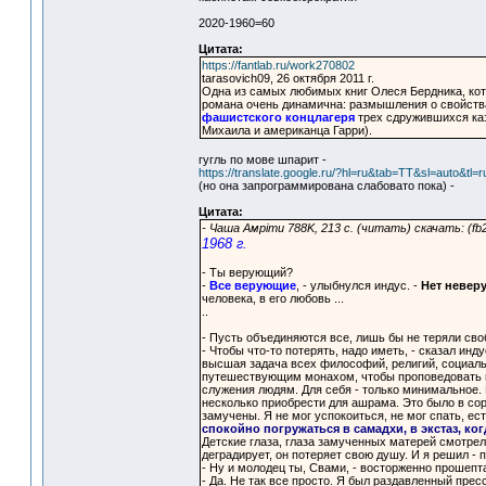
2020-1960=60
Цитата:
https://fantlab.ru/work270802
tarasovich09, 26 октября 2011 г.
Одна из самых любимых книг Олеся Бердника, кот
романа очень динамична: размышления о свойствах
фашистского концлагеря
трех сдружившихся ка
Михаила и американца Гарри).
гугль по мове шпарит -
https://translate.google.ru/?hl=ru&tab=TT&sl=auto&tl
(но она запрограммирована слабовато пока) -
Цитата:
- Чаша Амріти 788K, 213 с. (читать) скачать: (fb2)
1968 г.
- Ты верующий?
-
Все верующие
, - улыбнулся индус. -
Нет невер
человека, в его любовь ...
..
- Пусть объединяются все, лишь бы не теряли сво
- Чтобы что-то потерять, надо иметь, - сказал инд
высшая задача всех философий, религий, социальн
путешествующим монахом, чтобы проповедовать идеи
служения людям. Для себя - только минимальное. 
несколько приобрести для ашрама. Это было в сор
замучены. Я не мог успокоиться, не мог спать, ес
спокойно погружаться в самадхи, в экстаз, ко
Детские глаза, глаза замученных матерей смотрел
деградирует, он потеряет свою душу. И я решил - 
- Ну и молодец ты, Свами, - восторженно прошепт
- Да. Не так все просто. Я был раздавленный прес