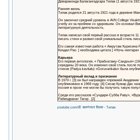
Девараконда Балагангадхара Тилак (1 августа 192
Ранняя жизнь
Тилак родился 21 августа 1921 года в деревне Манд
Он закончил средний уровень в AVN College Visakh
учебу из-за проблем со здоровьем. Он основал В
литературную деятельность.
Тилак написал свой первый рассказ в возрасте 11 л
писать стихи и развил свой уникальный стиль пис
Его самая известная работа « Амрутам Курисина Р
Кондал Рао. [ необходима цитата ] «Ночь нектара»
Карьера
Его первая антология, « Прабхатаму-Сандхья» (19
середины 20 века. Он изменил свой стиль после п
стихов (Padya kavitalu) «Goruvankalu» была опубл
Литературный вклад и признание
В 1970 г. [3] он был награжден «премией Академии
опубликовано в 1969 году. [4] Сисир Кумар Дас на
поэзия в прозе »не могли бы получить такую ​​популя
Среди его рассказов «Сундари-Субба Раву», «Вур
Рабиндранат Тагор . [2]
youtube.com/डी. बालगंगाधर तिलक - Тилак