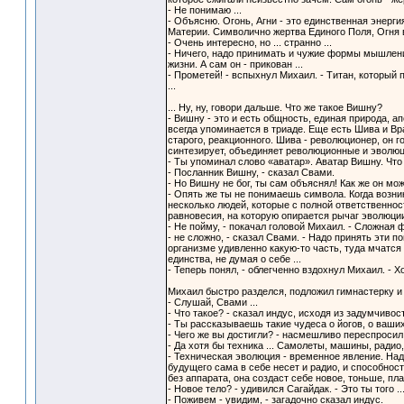
- Не понимаю ...
- Объясню. Огонь, Агни - это единственная энерг
Материи. Символично жертва Единого Поля, Огня в 
- Очень интересно, но ... странно ...
- Ничего, надо принимать и чужие формы мышления
жизни. А сам он - прикован ...
- Прометей! - вспыхнул Михаил. - Титан, который 
...
... Ну, ну, говори дальше. Что же такое Вишну?
- Вишну - это и есть общность, единая природа, а
всегда упоминается в триаде. Еще есть Шива и Вра
старого, реакционного. Шива - революционер, он г
синтезирует, объединяет революционные и эволюц
- Ты упоминал слово «аватар». Аватар Вишну. Что
- Посланник Вишну, - сказал Свами.
- Но Вишну не бог, ты сам объяснял! Как же он мо
- Опять же ты не понимаешь символа. Когда возни
несколько людей, которые с полной ответственнос
равновесия, на которую опирается рычаг эволюции
- Не пойму, - покачал головой Михаил. - Сложна
- не сложно, - сказал Свами. - Надо принять эти 
организме удивленно какую-то часть, туда мчатся
единства, не думая о себе ...
- Теперь понял, - облегченно вздохнул Михаил. - Х
Михаил быстро разделся, подложил гимнастерку и 
- Слушай, Свами ...
- Что такое? - сказал индус, исходя из задумчиво
- Ты рассказываешь такие чудеса о йогов, о ваших и
- Чего же вы достигли? - насмешливо переспроси
- Да хотя бы техника ... Самолеты, машины, радио, 
- Техническая эволюция - временное явление. Над
будущего сама в себе несет и радио, и способнос
без аппарата, она создаст себе новое, тоньше, плас
- Новое тело? - удивился Сагайдак. - Это ты того .
- Поживем - увидим, - загадочно сказал индус.