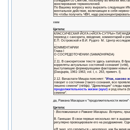
солидарен со Смитом, поскольку во многих мест
жонглирование терминологией.
По Вашему вопросу могу выразить следующее ИМХО
ментальное действие, включающее в себя нервно-
Но чтобы получить ЧВН, надо расконцентрироваться
хмм
Цитата:
КЛАССИЧЕСКАЯ ЙОГА («ЙОГА-СУТРЫ» ПАТАНДЖ
перевод с санскрита, введение, комментарий и р
Е.П. Островской и В.И. Рудого М.: Центр исследов
...
КОММЕНТАРИИ
Глава I
О СОСРЕДОТОЧЕНИИ (SAMADHIPADA)
...
2.11. В санскритском тексте здесь samskara. В 
корреляты актуальных состояний сознания' (vritt
выступающие формирующими факторами новых акт
[Dasgupta, 1961-1963, vol. I, с. 263, примеч. I].
2.12. Вачаспати Мишра поясняет: "
Итак, каково 
говорит о состоянии (такого сознания, все проявл
лишено семени" (nirbija). "Дремлющие" следы кар
продолжительность жизни (ayur)
и род опыта (b
семени".
да, Рамана Махарши к "продолжительности жизни" 
Цитата:
- Воспоминания о Рамане Махарши. Встречи, при
В. Ганешан: В свои первые несколько лет в ашрам
регулярно провоцировали его на раздражение. Одн
«Я знал, что сердиться – нехорошо, как бы меня н