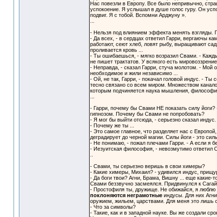
Нас повезли в Европу. Все было непривычно, стра
успокоение. Я услышал в душе голос гуру. Он усп
подвиг. Я с тобой. Вспомни Арджуну ».
...
- Нельзя под влиянием эффекта менять взгляды.
- Да всех, - в сердцах ответил Гарри, вергаючы 
работают, сеют хлеб, ловят рыбу, выращивают са
проливается кровь ...
- Ты ошибаешься, - мягко возразил Свами. - Кажд
не пишет трактатов. У всякого есть мировоззрени
- Неправда, - сказал Гарри, стуча молотом. - Мой
необходимое и жили независимо ...
- Ой, не так, Гарри, - покачал головой индус. - Т
тесно связано со всем миром. Множеством каналов,
которым подчиняется наука мышления, философи
...
- Гарри, почему бы Свами НЕ показать силу йоги?
гипнозом. Почему бы Свами не попробовать?
- Я мог бы выйти отсюда, - серьезно сказал индус. 
- Почему же ты ...
- Это самое главное, что разделяет нас с Европой,
деградирует до черной магии. Силы йоги - это сил
- Не понимаю, - пожал плечами Гарри. - А если я 
- Иезуитская философия, - невозмутимо ответил С
..
- Свами, ты серьезно веришь в свои химеры?
- Какие химеры, Михаил? - удивился индус, прищ
- Да боги твои? Агни, Брама, Вишну ... еще какие-то,
Свами беззвучно засмеялся. Придвинулся к Сагайд
- Простофиля ты, дружище. Не обижайся, я люблю т
поклоняются неграмотные
индусы. Для них Агни
оружием, жильем, царствами. Для меня это лишь с
- Что за символы?
- Такие, как и в западной науке. Вы же создали сро