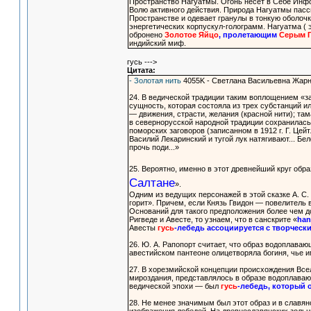
Пространство Нагуатмы. Огонь несет в Себе Инф
Волю активного действия. Природа Нагуатмы пасси
Пространстве и одевает гранулы в тонкую оболоч
энергетических корпускул-голограмм. Нагуатма ( 
обронено
Золотое Яйцо
, пролетающим
Серым Г
индийский миф.
гусь --->
Цитата:
- Золотая нить
4055K - Светлана Васильевна Жар
24. В ведической традиции таким воплощением «з
сущность, которая состояла из трех субстанций или
— движения, страсти, желания (красной нити); там
в севернорусской народной традиции сохранилась 
поморских заговоров (записанном в 1912 г. Г. Цей
Василий Лекаринский и тугой лук натягивают... Б
прочь поди...»
25. Вероятно, именно в этот древнейший круг обра
Салтане
».
Одним из ведущих персонажей в этой сказке А. С
горит». Причем, если Князь Гвидон — повелитель 
Оснований для такого предположения более чем 
Ригведе и Авесте, то узнаем, что в санскрите «
ha
Авесты
гусь
-лебедь ассоциируется с творческ
26. Ю. А. Рапопорт считает, что образ водоплава
авестийском пантеоне олицетворяла богиня, чье и
27. В хорезмийской концепции происхождения Всел
мироздания, представлялось в образе водоплаваю
ведической эпохи — был
гусь
-лебедь, который
28. Не менее значимым был этот образ и в славя