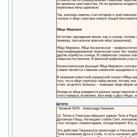
В язычестве об универсальных символах пересказ
во времена христианства. Но во времена позднег
переосмыслены церковью.
Так, алатырь-камень стал алтарем в христианских
сказках в яйце спрятана смерть Кощея Бессмертно
...
Яйцо Мировое
Источник зарождения жизни, как и солнце, потому
примеру, пасхальное красное яйцо (крашенка)).
Яйцо Мировое, Яйцо Космическое – мифопоэтичес
персонифицированная творческая сила: бог-творец,
другие атрибуты солнца. В славянских сказках изве
сверхъестественное. В финской мифологии утка не
Космогоническая функция Яйца Мирового соотноси
славян является главным символом праздника в ч
В названии известной украинской сказки «Яйцо-р
того, что в яйце спрятана тайна жизни, потому он
сглаз, исцелять больных – знающие люди яйцом з
Иногда из яйца рождаются разные представители н
этого поверья, возможно, был миф о двух яйцах: из
Цитата:
- Калагия 597K - Александр Наумкин
15. Тепло и Тинктура образуют единое Тело в Рау
Духовную Пищу, поглощают собою Свет, впитывают
этих четырех элементариев, оплодотворяют Его, 
Это действие Танумахата происходит в Нагуатме,
Тела положения Духа в Себе, то есть начинает дей