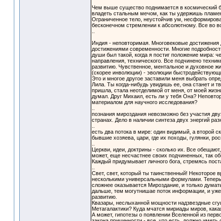
Чем выше существо поднимается в космический бе
владеть стальным мечом, как ты удержишь пламе
Ограниченное тело, неустойчив ум, несформирова
бесконечном стремлении к абсолютному. Все во все
..
Индия - неповторимая. Многовековые достижения 
достижениями современности. Многие подробности 
души был такой, когда я постиг положение мира: 
направления, технического. Все подчинено техник
развитию. Чувственное, ментальное и духовное жи
(скорее инволюции) - эволюции быстродействующ
Это и многое другое заставили меня выбрать опре
Лила. Ты когда-нибудь увидишь ее, она станет и т
пришла, стала неотделимой от меня, от моей жизн
думал. Друг Михаил, есть ли у тебя Она? Неповто
материалом для научного исследования?
..
познания мироздания невозможно без участия двух
странах. Дело в наличии синтеза двух энергий раз
..
есть два потока в мире: один видимый, а второй ск
бывшие хозяева, цари, где их походы, гулянки, рос
..
Церкви, идеи, доктрины - сколько их. Все обещают
может, еще несчастнее своих подчиненных, так о
Каждый придумывает личного бога, стремясь пост
..
Свет, свет, который ты таинственный! Некоторое 
несколькими универсальными формулами. Теперь 
сложнее оказывается Мироздание, и только думать
дальше, тем могутнишае поток информации, и уже
развитию.
Квазары, неслыханной мощности надзвездные сгу
Метагалактики? Куда мчатся мириады миров, какая
А может, гипотезы о появлении Вселенной из пер
закона причинности - все, что есть, должно имет