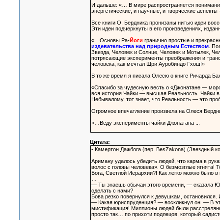
И дальше: «… В мире распространяется понимание
энергетические, и научные, и творческие аспекты
Все книги О. Бердника пронизаны нитью идеи вос
Эти идеи подчеркнуты в его произведениях, издан
«…Основы Pa-
Йоги
гранично простые и прекрасны
издевательства над природным Естеством
. По
Звезда, Человек и Солнце, Человек и Мотылек, Ч
потрясающие эксперименты преображения и транс
человека, как мечтал Шри Ауробиндо Гхош!»
В то же время я писала Олесю о книге Ричарда Ба
«Спасибо за чудесную весть о «Джонатане — морск
вся история Чайки — высшая Реальность. Чайки в 
Небывалому, тот знает, что Реальность — это про
Огромное впечатление произвела на Олеся Бердни
«…Веду эксперименты чайки Джонатана ...
Цитата:
- Камертон Дажбога (пер. BesZakona) (Звездный ко
Ариману удалось убедить людей, что карма в рука
волос с головы человека». О безмозглые ягнята! Т
Бога, Светлой Иерархии?! Как легко можно было в
…
— Ты знаешь обычаи этого времени, — сказала Юл
сделать с нами?
Бова резко повернулся к девушкам, остановился. 
— Какая юриспруденция? — воскликнул он. — В э
мистификация! Миллионы людей были расстреляны,
просто так… по прихоти подлецов, который садист