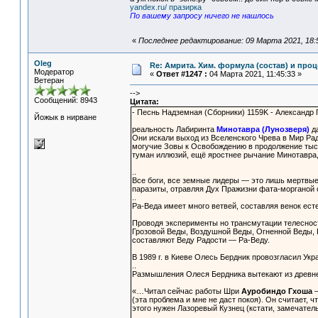
yandex.ru/ празирка
По вашему запросу ничего не нашлось
«
Последнее редактирование: 09 Марта 2021, 18:5
Oleg
Re: Амрита. Хим. формула (состав) и проц
Модератор
«
Ответ #1247 :
04 Марта 2021, 11:45:33 »
Ветеран
-->
Сообщений: 8943
Цитата:
- Песнь Надземная (Сборники) 1159K - Александр
Йожык в нирване
реальность Лабиринта
Минотавра (Лунозверя)
да
Они искали выход из Вселенского Чрева в Мир Рад
могучие Зовы к Освобождению в продолжение тыс
туман иллюзий, ещё яростнее рычание Минотавр
..
Все боги, все земные лидеры — это лишь мертвые
паразиты, отравляя Дух Пражизни фата-морганой 
..
Ра-Веда имеет много ветвей, составляя венок ест
Проводя эксперименты но трансмутации телеснос
Грозовой Веды, Воздушной Веды, Огненной Веды, 
составляют Веду Радости — Ра-Веду.
В 1989 г. в Киеве Олесь Бердник провозгласил Ук
..
Размышления Олеся Бердника вытекают из древне
«…Читал сейчас работы Шри
Ауробиндо Гхоша
—
(эта проблема и мне не даст покоя). Он считает,
этого нужен Лазоревый Кузнец (кстати, замечатель