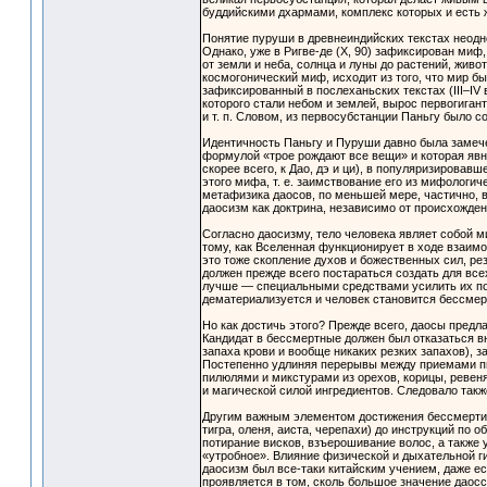
буддийскими дхармами, комплекс которых и есть 
Понятие пуруши в древнеиндийских текстах неодноз
Однако, уже в Ригве-де (X, 90) зафиксирован миф
от земли и неба, солнца и луны до растений, живо
космогонический миф, исходит из того, что мир 
зафиксированный в послеханьских текстах (III–IV в
которого стали небом и землей, вырос первогигант
и т. п. Словом, из первосубстанции Паньгу было с
Идентичность Паньгу и Пуруши давно была замече
формулой «трое рождают все вещи» и которая явн
скорее всего, к Дао, дэ и ци), в популяризиров
этого мифа, т. е. заимствование его из мифологич
метафизика даосов, по меньшей мере, частично, в
даосизм как доктрина, независимо от происхождени
Согласно даосизму, тело человека являет собой ми
тому, как Вселенная функционирует в ходе взаимод
это тоже скопление духов и божественных сил, р
должен прежде всего постараться создать для всех
лучше — специальными средствами усилить их поз
дематериализуется и человек становится бессме
Но как достичь этого? Прежде всего, даосы предл
Кандидат в бессмертные должен был отказаться вн
запаха крови и вообще никаких резких запахов), з
Постепенно удлиняя перерывы между приемами п
пилюлями и микстурами из орехов, корицы, ревеня
и магической силой ингредиентов. Следовало так
Другим важным элементом достижения бессмертия
тигра, оленя, аиста, черепахи) до инструкций по
потирание висков, взъерошивание волос, а также 
«утробное». Влияние физической и дыхательной ги
даосизм был все-таки китайским учением, даже есл
проявляется в том, сколь большое значение дао