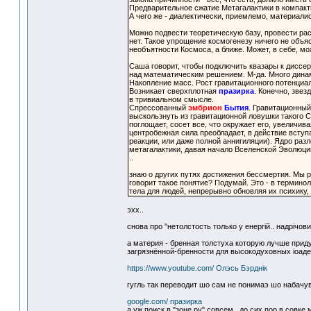
Предварительное сжатие Метагалактики в компакт
А чего же - диалектически, приемлемо, материали
Можно подвести теоретическую базу, провести рас
нет. Такое упрощение космогенезу ничего не объяс
необъятности Космоса, а ближе. Может, в себе, мож
Саша говорит, чтобы подключить квазары к диссерт
над математическим решением. М-да. Много динам
Накопление масс. Рост гравитационного потенциал
Возникает сверхплотная
празирка
. Конечно, звез
в тривиальном смысле.
Спрессованный
эмбрион
Бытия
. Гравитационный
выскользнуть из гравитационной ловушки такого С
поглощает, сосет все, что окружает его, увеличи
центробежная сила преобладает, в действие вступ
реакции, или даже полной аннигиляции). Ядро разл
метагалактики, давая начало Вселенской Эволюци
..
знаю о других путях достижения бессмертия. Мы 
говорит такое понятие? Подумай. Это - в термин
тела для людей, непрерывно обновляя их психику,
эхх..
снова про "нетолстость только у енергiй.. надрiчов
а материя - бренная толстуха которую лучше прид
загрязнённой-бренности для высокодуховных ioадеп
https://www.youtube.com/ Олэсь Бэрднiк
гугль так переводит шо сам не понимаэ шо набачу
google.com/ празирка
а уж поиск в "зоне.ру" совсем.. до сих пор в совке