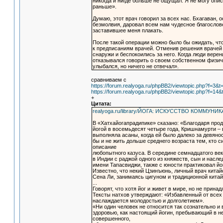
никогда и нигде больше не ощущал. Я не могу опис
раньше».
Думаю, этот врач говорил за всех нас. Бхагаван,
безмолвия, даровал всем нам чудесное благослове
заставившее меня плакать.
После такой операции можно было бы ожидать, чт
к предписаниям врачей. Отменив решения врачей 
снаружи и беспокоились за него. Когда люди верен
отказывался говорить о своем собственном физиче
улыбался, но ничего не отвечал».
сравниваем с
https://forum.realyoga.ru/phpBB2/viewtopic.php?f=3&t
https://forum.realyoga.ru/phpBB2/viewtopic.php?f=14&
+
Цитата:
realyoga.ru/library/ЙОГА: ИСКУССТВО КОММУНИК
В «Хатхайогапрадипике» сказано: «Благодаря прод
йогой в восемьдесят четыре года, Кришнамурти – 
выполняла асаны, когда ей было далеко за девяно
бы и не жить дольше среднего возраста тем, кто 
описание
любопытного казуса. В середине семнадцатого век
в Индии с раджой одного из княжеств, сын и наслед
имени Тапасвиджи, также с юности практиковал йог
Известно, что некий Цзинъюнь, личный врач китай
Сена Ли, занимаясь цигуном и традиционной китай
...
Говорят, что хотя йог и живет в мире, но не прин
Тексты натхов утверждают: «Избавленный от всех б
наслаждается молодостью и долголетием».
«Ни один человек не относится так сознательно и
здоровью, как настоящий йогин, пребывающий в 
совершенного,