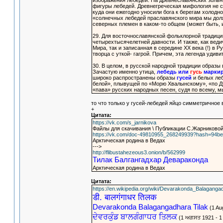
изображения лебедей. На древнеславянских зольн
фигуры лебедей. Древнегреческая мифология не 
куда они ежегодно уносили бога к берегам холодног
«солнечных лебедей праславянского мира мы долж
северных племен в каком-то общем (может быть,
29. Для восточнославянской фольклорной традиции
четырехтысячелетней давности. И также, как ве
Мира, так и записанная в середине XX века (!) в 
творца с уткой- гагрой. Причем, эта легенда удив
30. В целом, в русской народной традиции образ
Зачастую именно утица,
лебедь или
гусь
маркир
широко распространены образы
гусей
и белых леб
белой», плывущей по «Морю Хвалынскому», «по Дун
«пава» русских народных песен, судя по всему, 
то что только у гусей-лебедей яйцо симметричное 
+
Цитата:
https://vk.com/s_jarnikova
Файлы для скачивания \ Публикации С.Жарниково
https://vk.com/doc-49810955_268249939?hash=94be
Арктическая родина в Ведах
--->
http://flibustahezeous3.onion/b/562999
Тилак Балгангадхар Девараконда
Арктическая родина в Ведах
Цитата:
https://en.wikipedia.org/wiki/Devarakonda_Balaganga
डी. बालगंगाधर तिलक
Devarakonda Balagangadhara Tilak
(1 Aug
ਦੇਵਰਕੁੰਡ ਬਾਲਗੰਗਾਧਰ ਤਿਲਕ
(1 ਅਗਸਤ 1921 - 1 ਜ