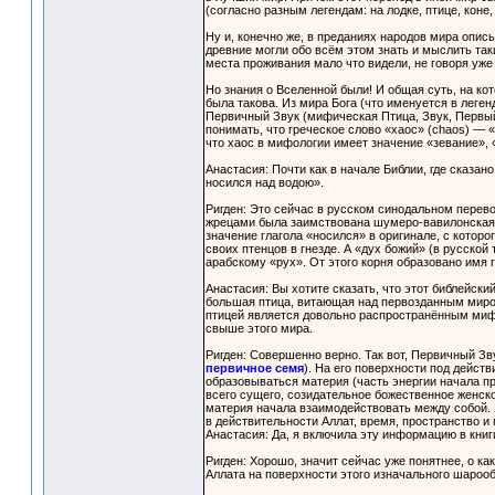
(согласно разным легендам: на лодке, птице, коне
Ну и, конечно же, в преданиях народов мира опис
древние могли обо всём этом знать и мыслить та
места проживания мало что видели, не говоря уже
Но знания о Вселенной были! И общая суть, на к
была такова. Из мира Бога (что именуется в леге
Первичный Звук (мифическая Птица, Звук, Первый 
понимать, что греческое слово «хаос» (chaos) — «
что хаос в мифологии имеет значение «зевание», 
Анастасия: Почти как в начале Библии, где сказан
носился над водою».
Ригден: Это сейчас в русском синодальном перев
жрецами была заимствована шумеро-вавилонская 
значение глагола «носился» в оригинале, с которо
своих птенцов в гнезде. А «дух божий» (в русско
арабскому «рух». От этого корня образовано имя 
Анастасия: Вы хотите сказать, что этот библейск
большая птица, витающая над первозданным миро
птицей является довольно распространённым мифо
свыше этого мира.
Ригден: Совершенно верно. Так вот, Первичный З
первичное семя
). На его поверхности под дейст
образовываться материя (часть энергии начала п
всего сущего, созидательное божественное женско
материя начала взаимодействовать между собой. Я
в действительности Аллат, время, пространство и 
Анастасия: Да, я включила эту информацию в книг
Ригден: Хорошо, значит сейчас уже понятнее, о ка
Аллата на поверхности этого изначального шароо