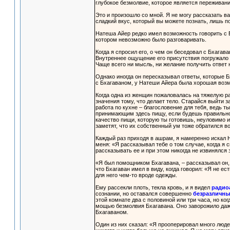
глубокое безмолвие, которое является переживан
Это и произошло со мной. Я не могу рассказать в
сладкий вкус, который вы можете познать, лишь п
Натеша Айер редко имел возможность говорить с Б
котором невозможно было разговаривать.
Когда я спросил его, о чем он беседовал с Бхага
Внутреннее ощущение его присутствия погружало м
Чаще всего ни мысль, ни желание получить ответ 
Однако иногда он пересказывал ответы, которые 
с Бхагаваном, у Натеши Айера была хорошая воз
Когда одна из женщин пожаловалась на тяжелую ра
значения тому, что делает тело. Старайся выйти з
работа по кухне – благословение для тебя, ведь 
принимающим здесь пищу, если будешь правильно
качество пищи, которую ты готовишь, неуловимо 
заметят, что их собственный ум тоже обратился 
Каждый раз приходя в ашрам, я намеренно искал 
меня: «Я рассказывал тебе о том случае, когда я 
рассказывать ее и при этом никогда не извинялся 
«Я был помощником Бхагавана, – рассказывал он, 
что Бхагаван имел в виду, когда говорил: «Я не е
для него чем-то вроде одежды.
Ему рассекли плоть, текла кровь, и я видел
радио
сознании, но оставался совершенно
безразличн
этой комнате два с половиной или три часа, но к
мощью безмолвия Бхагавана. Оно заворожило даже
Бхагаваном.
Один из них сказал: «Я прооперировал много людей