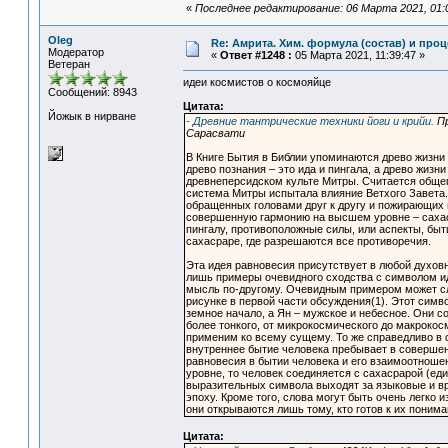
«
Последнее редактирование: 06 Марта 2021, 01:0
Oleg
Re: Амрита. Хим. формула (состав) и проц
Модератор
«
Ответ #1248 :
05 Марта 2021, 11:39:47 »
Ветеран
идеи космистов о космояйце
Сообщений: 8943
Цитата:
Йожык в нирване
- Древние тантрические техники йоги и крийи.
Пр
Сарасвати
В Книге Бытия в Библии упоминаются древо жизни 
древо познания – это ида и пингала, а древо жизн
древнеперсидском культе Митры. Считается общепр
система Митры испытала влияние Ветхого Завета.
обращенных головами друг к другу и пожирающих
совершенную гармонию на высшем уровне – сахасра
пингалу, противоположные силы, или аспекты, быт
сахасраре, где разрешаются все противоречия.
Эта идея равновесия присутствует в любой духо
лишь примеры очевидного сходства с символом и
мысль по-другому. Очевидным примером может слу
рисунке в первой части обсуждения(1). Этот симво
земное начало, а Ян – мужское и небесное. Они с
более тонкого, от микрокосмического до макрокос
применим ко всему сущему. То же справедливо в о
внутреннее бытие человека пребывает в совершен
равновесия в бытии человека и его взаимоотноше
уровне, то человек соединяется с сахасрарой (ед
выразительных символа выходят за языковые и в
эпоху. Кроме того, слова могут быть очень легко
они открываются лишь тому, кто готов к их понима
Цитата: