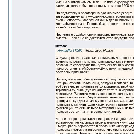
именно в китайском смысле — в плане добродете
кандидат должен был совершить не менее 1200 доб
На подготовку к бессмертию должно было уходить 
завершающему акту — слиянию дематериализованн
очень непростой, доступной лишь для немногих. 
мог зафиксировать. Просто был человек — и нет е
на небо, стал бессмертным.
Наученные судьбой своих предшественников, казн
смерть — это еще не доказательство неудачи: впо
Цитата:
- АллатРа 6716K
- Анастасия Новых
Откуда древние знали, как зародилась Вселенная
древними людьми мир воспринимался как вечное с
различных «пространств», густонаселённых «разным
«многоступенчатой Вселенной», о понятии единой 
всех этих признаков?
Почему в мифах обнаруживается сходство в колич
четырёх стихиях: воде, огне, воздухе и земле? П
всё это вместе привязывается к материальной ос
термином «у-син» («у» означает «пять», а иерогл
движении». Развитие мира у них определялось опя
древних письменах Индии помимо четырёх стихий в
пространству (дик) и такому понятию как «акаша
приписывался лишь один характерный признак — 
субстанции, то есть четыре материальных и четы
человек состоит из пяти основных частей.
Кстати говоря, представления древних людей о жи
воззрениям, не являлась окончательным уничтоже
Смерть рассматривается в преданиях как переход
человека, поэтому и говорилось, что жизнь порожд
в лучший мир. Причём этот переход в иной мир с