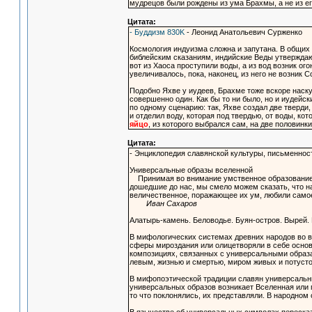
мудрецов были рождены из ума Брахмы, а не из ег
Цитата:
- Буддизм 830K
- Леонид Анатольевич Сурженко
Космология индуизма сложна и запутана. В общи
библейским сказаниям, индийские Веды утверждают,
вот из Хаоса проступили воды, а из вод возник ог
увеличивалось, пока, наконец, из него не возник 
Подобно Яхве у иудеев, Брахме тоже вскоре наску
совершенно один. Как бы то ни было, но и иудейск
по одному сценарию: так, Яхве создал две тверди,
и отделил воду, которая под твердью, от воды, ко
яйцо
, из которого выбрался сам, на две половин
Цитата:
- Энциклопедия славянской культуры, письменнос
Универсальные образы вселенной
Принимая во внимание умственное образование т
дошедшие до нас, мы смело можем сказать, что н
величественное, поражающее их ум, любили самое 
Иван Сахаров
Алатырь-камень. Беловодье. Буян-остров. Вырей.
В мифологических системах древних народов во 
сферы мироздания или олицетворяли в себе осно
композициях, связанных с универсальными образ
левым, жизнью и смертью, миром живых и потуст
В мифопоэтической традиции славян универсальн
универсальных образов возникает Вселенная или 
то что поклонялись, их представляли. В народно