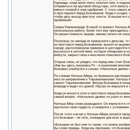
Однажды, когда меня опять охватил гнев, я подоше
отправиться на круговой обход горы, хотя минуту
кивнул головой в знак одобрения. С этого самого 
я простирался перед Бхагаваном. Когда я уходил, 
чтобы дать выход приступу злости. Услышав его сл
проблемой».
Свами Раманананда: В какой-то момент Натеша Ай
непосильную работу, более того ему приходилось м
Он решил покинуть ашрам, никому ничего не сказ
Поскольку он никогда не прикасался к деньгам, т
он простерся перед Бхагаваном, вышел из ашрама
городе, расположенном примерно в шестидесяти п
выспаться в уютной ямке, которую обнаружил в к
вибхути, закрыл глаза и мысленно помолился Бха
Открыв глаза, он увидел, что перед ним стоит Бха
«Как вы здесь оказались?!» – в изумлении воскл
Бхагаван улыбнулся и сказал: «Насколько далеко
По словам Натеши Айера, он буквально растворилс
него по направлению к Тируваннамалаю. Натеша Ай
самого Тируваннамалая. Фигура Бхагавана в конце
впереди и ведет его домой. Наутро он вернулся 
Когда он вошел в холл и простерся перед Бхагаван
самый вопрос: «Насколько далеко ты ушел от ме
Натеша Айер снова разрыдался. Он вернулся в стол
проглотил свою гордость и смирился с условиями
После этого случая у Натеши Айера начался проце
что Бхагаван – не тело, очевидное для всех в аш
«Бхагаван не был чем-то таким, что можно вообра
бы слово правды. Когда мы признаем, что Бхагава