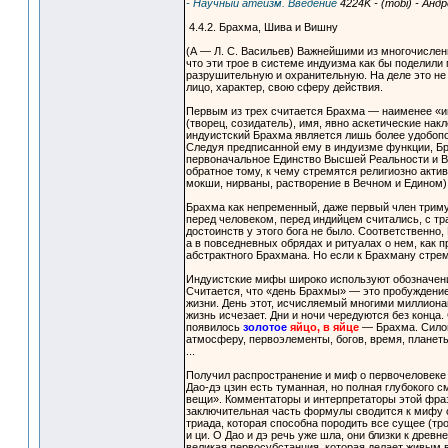
- Научный атеизм. Введение
4224K - (mobi) - Анд
4.4.2. Брахма, Шива и Вишну
(А — Л. С. Васильев) Важнейшими из многочислен
что эти трое в системе индуизма как бы поделил
разрушительную и охранительную. На деле это не 
лицо, характер, свою сферу действия.
Первым из трех считается Брахма — наименее «ин
(творец, созидатель), имя, явно аскетические на
индуистский Брахма является лишь более удобопо
Следуя предписанной ему в индуизме функции, Бр
первоначальное Единство Высшей Реальности и Ве
обратное тому, к чему стремятся религиозно акти
мокши, нирваны, растворение в Вечном и Едином)
Брахма как непременный, даже первый член тримур
перед человеком, перед индийцем считались, с т
достоинств у этого бога не было. Соответственно
а в повседневных обрядах и ритуалах о нем, как 
абстрактного Брахмана. Но если к Брахману стрем
Индуистские мифы широко используют обозначени
Считается, что «день Брахмы» — это пробуждение
жизни. День этот, исчисляемый многими миллиона
жизнь исчезает. Дни и ночи чередуются без конца
появилось
золотое
яйцо, в яйце
— Брахма. Силой
атмосферу, первоэлементы, богов, время, планеты,
...
Получил распространение и миф о первочеловеке 
Дао-дэ цзин есть туманная, но полная глубокого с
вещи». Комментаторы и интерпретаторы этой фра
заключительная часть формулы сводится к мифу о 
триада, которая способна породить все сущее (тр
и ци. О Дао и дэ речь уже шла, они близки к древн
великая первосубстанция, которая делает живым в