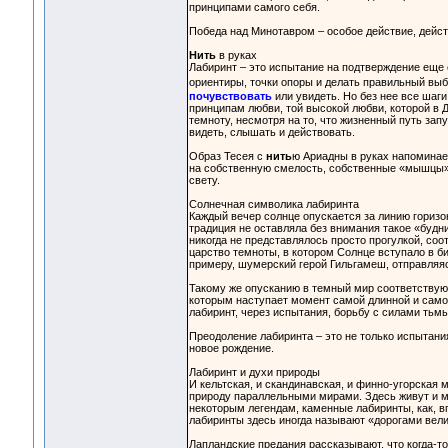
принципами самого себя.
Победа над Минотавром – особое действие, действ
Нить
в руках
Лабиринт – это испытание на подтверждение еще 
ориентиры, точки опоры и делать правильный выб
почувствовать
или увидеть. Но без нее все шаг
принципам любви, той высокой любви, которой в 
темноту, несмотря на то, что жизненный путь за
видеть, слышать и действовать.
Образ Тесея с
нить
ю Ариадны в руках напоминае
на собственную смелость, собственные «мышцы»
свету.
Солнечная символика лабиринта
Каждый вечер солнце опускается за линию горизо
традиция не оставляла без внимания такое «будн
никогда не представлялось просто прогулкой, с
царство темноты, в котором Солнце вступало в бит
примеру, шумерский герой Гильгамеш, отправляя
Такому же опусканию в темный мир соответствуют
которым наступает момент самой длинной и самой 
лабиринт, через испытания, борьбу с силами тьмы,
Преодоление лабиринта – это не только испытания
новое рождение.
Лабиринт и духи природы
И кельтская, и скандинавская, и финно-угорская
природу параллельными мирами. Здесь живут и м
некоторым легендам, каменные лабиринты, как, в
лабиринты здесь иногда называют «дорогами вели
Лапландские предания рассказывают, что когда-т