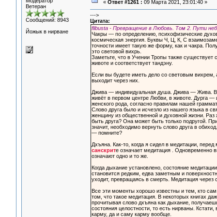
Модератор
«
Ответ #1261 :
09 Марта 2021, 23:01:40 »
Ветеран
--->
Сообщений: 8943
Цитата:
flibusta - Превращение в Любовь. Том 2. Пути н
Йожык в нирване
Чакры — по определению, психофизические духовн
космическая энергия. Буквы Ч, Ц, К, С взаимозаме
точности имеет такую же форму, как и чакра. Полу
это световой вихрь.
Заметьте, что в Учении Тропы также существует 
животе и соответствует тандэну.
Если вы будете иметь дело со световым вихрем, а
выходит через них.
Джива — индивидуальная душа. Джива — Жива. В р
живёт в первом центре Любви, в животе. Дурга — 
женского рода, согласно правилам нашей граммати
Слово друга было и исчезло из нашего языка в св
женщину из общественной и духовной жизни. Раз 
быть друга? Она может быть только подругой. Пр
значит, необходимо вернуть слово друга в обихо
— помните?
Дхъяна. Как-то, когда я сидел в медитации, пере
санскрит
е означает медитация . Одновременно вн
означают одно и то же.
Когда дыхание установлено, состояние медитации
становится редким, едва заметным и поверхностн
уходит, превращаясь в смерть. Медитация через с
Все эти моменты хорошо известны и тем, кто сам 
том, что такое медитация. В некоторых книгах да
прочитывая слово дхъяна как дыхание, получаешь
состояния целостности, то есть нирваны. Кстати,
карму, да и саму карму вообще.