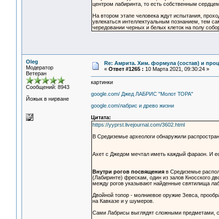
центром лабиринта, то есть собственным сердцем
На втором этапе человека ждут испытания, проход
увлекаться интеллектуальным познанием, тем са
чередовании черных и белых клеток на полу собо
Oleg
Re: Амрита. Хим. формула (состав) и проц
Модератор
«
Ответ #1265 :
10 Марта 2021, 09:30:24 »
Ветеран
картинки
Сообщений: 8943
google.com/ Джед ЛАБРИС "Молот ТОРА"
Йожык в нирване
google.com/лабрис и древо жизни
Цитата:
https://yyprst.livejournal.com/3602.html
В Средиземье археологи обнаружили распростран
Ахет с Джедом мечтал иметь каждый фараон. И е
Внутри рогов посвящения
в Средиземье распол
(Лабиринте) фрескам, один из залов Кносского дв
между рогов указывают найденные святилища лаб
Двойной топор - молниевое оружие Зевса, прообр
на Кавказе и у шумеров.
Сами Лабрисы выглядят сложными предметами, сл