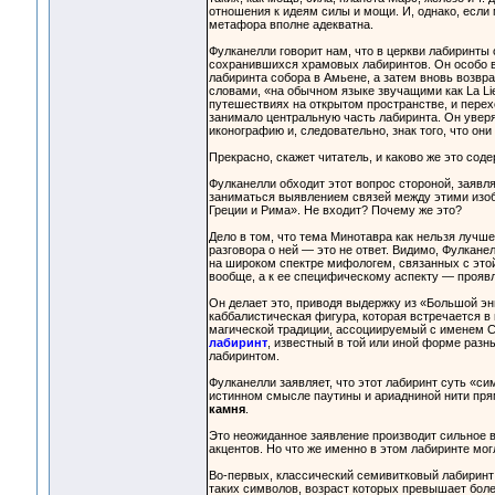
отношения к идеям силы и мощи. И, однако, если
метафора вполне адекватна.
Фулканелли говорит нам, что в церкви лабиринты
сохранившихся храмовых лабиринтов. Он особо в
лабиринта собора в Амьене, а затем вновь возв
словами, «на обычном языке звучащими как La Lieu
путешествиях на открытом пространстве, и пере
занимало центральную часть лабиринта. Он уверя
иконографию и, следовательно, знак того, что он
Прекрасно, скажет читатель, и каково же это сод
Фулканелли обходит этот вопрос стороной, заявля
заниматься выявлением связей между этими изо
Греции и Рима». Не входит? Почему же это?
Дело в том, что тема Минотавра как нельзя лучше
разговора о ней — это не ответ. Видимо, Фулкан
на широком спектре мифологем, связанных с этой
вообще, а к ее специфическому аспекту — проя
Он делает это, приводя выдержку из «Большой энц
каббалистическая фигура, которая встречается в
магической традиции, ассоциируемый с именем С
лабиринт
, известный в той или иной форме раз
лабиринтом.
Фулканелли заявляет, что этот лабиринт суть «си
истинном смысле паутины и ариадниной нити прям
камня
.
Это неожиданное заявление производит сильное в
акцентов. Но что же именно в этом лабиринте мо
Во-первых, классический семивитковый лабиринт
таких символов, возраст которых превышает более