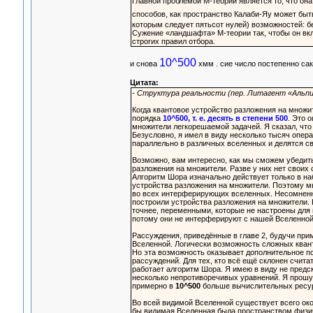
Главной проблемой М-теории является то, что он
способов, как пространство Калаби-Яу может быт
которым следует пятьсот нулей) возможностей: 
Сужение «ландшафта» М-теории так, чтобы он вк
строгих правил отбора.
10^500
и снова
хмм . сие число постепенно са
Цитата:
- Структура реальности (пер. Литагент «Альпин
Когда квантовое устройство разложения на множ
порядка
10^500, т. е. десять в степени 500
. Это 
множители легкорешаемой задачей. Я сказал, что
Безусловно, я имел в виду несколько тысяч опера
параллельно в различных вселенных и делятся с
Возможно, вам интересно, как мы сможем убедит
разложения на множители. Разве у них нет своих
Алгоритм Шора изначально действует только в наб
устройства разложения на множители. Поэтому мы
во всех интерферирующих вселенных. Несомненно
построили устройства разложения на множители.
точнее, переменными, которые не настроены для
потому они не интерферируют с нашей Вселенной
Рассуждения, приведённые в главе 2, будучи пр
Вселенной. Логически возможность сложных квант
Но эта возможность оказывает дополнительное п
рассуждений. Для тех, кто всё ещё склонен счита
работает алгоритм Шора. Я имею в виду не предск
несколько непротиворечивых уравнений. Я прошу 
примерно в
10^500
больше вычислительных ресурс
Во всей видимой Вселенной существует всего ок
бы видимая Вселенная была пространством физич