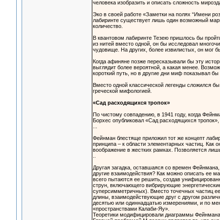
человека изобразить и описать сложность мирозда
Эко в своей работе «Заметки на полях “Имени ро
лабиринте существует лишь один возможный марш
количество.
В квантовом лабиринте Тезею пришлось бы пройти
из нитей вместо одной, он бы исследовал многоч
чудовище. На других, более извилистых, он мог б
Когда афиняне позже пересказывали бы эту истор
выглядит более вероятной, а какая менее. Возмо
короткий путь, но в другие дни миф показывал б
Вместо одной классической легенды сложился бы 
греческой мифологией.
«Сад расходящихся тропок»
По чистому совпадению, в 1941 году, когда Фейн
Борхес опубликовал «Сад расходящихся тропок», 
...
Фейнман блестяще приложил тот же концепт лаби
принципа – к области элементарных частиц. Как 
воображение в жестких рамках. Позволяется лишь
..
Другая загадка, оставшаяся со времен Фейнмана,
другие взаимодействия? Как можно описать ее м
всего пытаются ее решить, создав унифицирован
струн, включающего вибрирующие энергетически
суперсимметричных). Вместо точечных частиц е
длины, взаимодействующие друг с другом различ
десятью или одиннадцатью измерениями, и по ме
«пространствами Калаби-Яу».
Теоретики модифицировали диаграммы Фейнмана, 