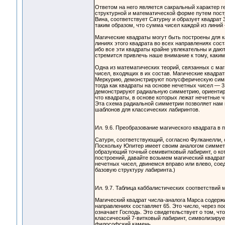
Ответом на него является сакральный характер г
структурной и математической форме путем постр
Вина, соответствует Сатурну и образует квадрат 
таким образом, что сумма чисел каждой из линий
Магические квадраты могут быть построены для ка
линиях этого квадрата во всех направлениях со
ибо все эти квадраты крайне увлекательны и дают
стремится привлечь наше внимание к тому, каким
Одна из математических теорий, связанных с ма
чисел, входящих в их состав. Магические квадра
Меркурию, демонстрируют полусферическую симме
тогда как квадраты на основе нечетных чисел — 3
демонстрируют радиальную симметрию, ориентиро
что квадраты, в основе которых лежат нечетные ч
Эта схема радиальной симметрии позволяет нам и
шаблонов для классических лабиринтов.
Ил. 9.6. Преобразование магического квадрата в 
Сатурн, соответствующий, согласно Фулканелли, 
Поскольку Юпитер имеет своим аналогом симметри
образующий точный семивитковый лабиринт, о кот
построений, давайте возьмем магический квадрат
нечетных чисел, двинемся вправо или влево, сое
базовую структуру лабиринта.)
Ил. 9.7. Таблица каббалистических соответствий 
Магический квадрат числа-аналога Марса содержи
направлениях составляет 65. Это число, через пос
означает Господь. Это свидетельствует о том, ч
классический 7-витковый лабиринт, символизируе
философский камень.