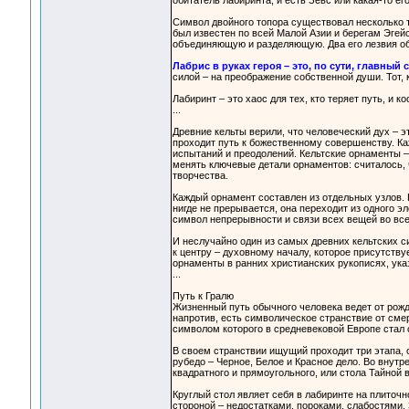
обитатель лабиринта, и есть Зевс или какая-то ег
Символ двойного топора существовал несколько т
был известен по всей Малой Азии и берегам Эге
объединяющую и разделяющую. Два его лезвия об
Лабрис в руках героя – это, по сути, главный
силой – на преображение собственной души. Тот, 
Лабиринт – это хаос для тех, кто теряет путь, и ко
...
Древние кельты верили, что человеческий дух – э
проходит путь к божественному совершенству. Ка
испытаний и преодолений. Кельтские орнаменты –
менять ключевые детали орнаментов: считалось, 
творчества.
Каждый орнамент составлен из отдельных узлов. 
нигде не прерывается, она переходит из одного э
символ непрерывности и связи всех вещей во вс
И неслучайно один из самых древних кельтских си
к центру – духовному началу, которое присутств
орнаменты в ранних христианских рукописях, ука
...
Путь к Гралю
Жизненный путь обычного человека ведет от рожде
напротив, есть символическое странствие от смер
символом которого в средневековой Европе стал 
В своем странствии ищущий проходит три этапа, 
рубедо – Черное, Белое и Красное дело. Во внутр
квадратного и прямоугольного, или стола Тайной 
Круглый стол являет себя в лабиринте на плиточн
стороной – недостатками, пороками, слабостями.