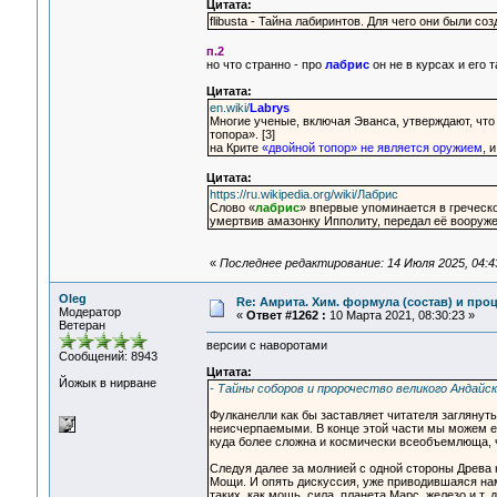
Цитата:
flibusta - Тайна лабиринтов. Для чего они были с
п.2
но что странно - про
лабрис
он не в курсах и его 
Цитата:
en.wiki/
Labrys
Многие ученые, включая Эванса, утверждают, что
топора». [3]
на Крите
«двойной топор» не является оружием
, 
Цитата:
https://ru.wikipedia.org/wiki/Лабрис
Слово «
лабрис
» впервые упоминается в греческо
умертвив амазонку Ипполиту, передал её вооруж
«
Последнее редактирование: 14 Июля 2025, 04:4
Oleg
Re: Амрита. Хим. формула (состав) и проц
Модератор
«
Ответ #1262 :
10 Марта 2021, 08:30:23 »
Ветеран
версии с наворотами
Сообщений: 8943
Цитата:
Йожык в нирване
- Тайны соборов и пророчество великого Андайс
Фулканелли как бы заставляет читателя заглянут
неисчерпаемыми. В конце этой части мы можем ещ
куда более сложна и космически всеобъемлюща, 
Следуя далее за молнией с одной стороны Древа н
Мощи. И опять дискуссия, уже приводившаяся нами
таких, как мощь, сила, планета Марс, железо и т.