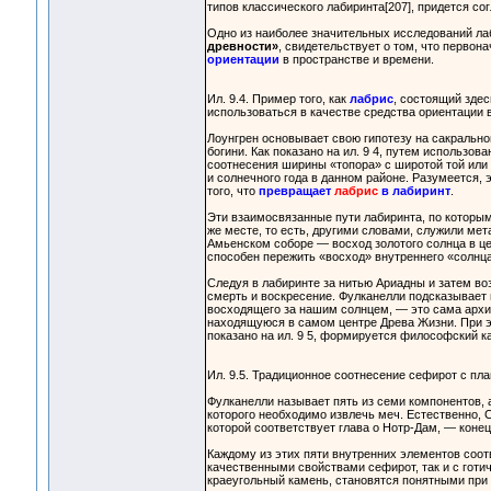
типов классического лабиринта[207], придется сог
Одно из наиболее значительных исследований ла
древности»
, свидетельствует о том, что первон
ориентации
в пространстве и времени.
Ил. 9.4. Пример того, как
лабрис
, состоящий зде
использоваться в качестве средства ориентации 
Лоунгрен основывает свою гипотезу на сакрально
богини. Как показано на ил. 9 4, путем использо
соотнесения ширины «топора» с широтой той или 
и солнечного года в данном районе. Разумеется, 
того, что
превращает
лабрис
в лабиринт
.
Эти взаимосвязанные пути лабиринта, по которым
же месте, то есть, другими словами, служили ме
Амьенском соборе — восход золотого солнца в це
способен пережить «восход» внутреннего «солнца
Следуя в лабиринте за нитью Ариадны и затем во
смерть и воскресение. Фулканелли подсказывает 
восходящего за нашим солнцем, — это сама архи
находящуюся в самом центре Древа Жизни. При эт
показано на ил. 9 5, формируется философский к
Ил. 9.5. Традиционное соотнесение сефирот с пла
Фулканелли называет пять из семи компонентов, 
которого необходимо извлечь меч. Естественно, 
которой соответствует глава о Нотр-Дам, — конец
Каждому из этих пяти внутренних элементов соот
качественными свойствами сефирот, так и с готи
краеугольный камень, становятся понятными при 