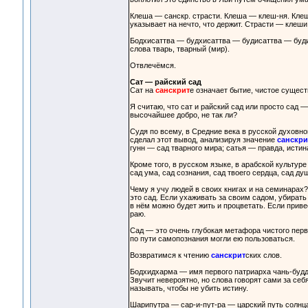
Клеша — санскр. страсти. Клеша — клеш-ня. Клеш
указывает на нечто, что держит. Страсти — клеш
Бодхисаттва — будхисаттва — будисаттва — буди с
слова тварь, тварный (мир).
Отвлечёмся.
Сат — райский сад
Сат на
санскрит
е означает бытие, чистое сущес
Я считаю, что сат и райский сад или просто сад 
высочайшее добро, не так ли?
Судя по всему, в Средние века в русской духовно
сделал этот вывод, анализируя значение
санскри
гунн — сад тварного мира; сатья — правда, истин
Кроме того, в русском языке, в арабской культу
сад ума, сад сознания, сад твоего сердца, сад ду
Чему я учу людей в своих книгах и на семинарах?
это сад. Если ухаживать за своим садом, убирать 
в нём можно будет жить и процветать. Если привес
раю.
Сад — это очень глубокая метафора чистого перв
по пути самопознания могли ею пользоваться.
Возвратимся к чтению
санскрит
ских слов.
Бодхидхарма — имя первого патриарха чань-будд
Звучит невероятно, но слова говорят сами за себ
называть, чтобы не убить истину.
Шарипутра — сар-и-пут-ра — царский путь солнца.