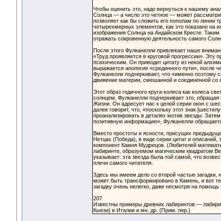
Чтобы оценить это, надо вернуться к нашему ана
Солнца — а число это четное — может рассматрив
позволяет как бы сложить его пополам по линии тр
четырехмерных элементов, как это показано на ил
изображения Солнца на Андайском Кресте. Таким 
отражать сокровенную деятельность самого Солн
После этого Фулканелли привлекает наше внимани
«Труд проявляется в круговой прогрессии». Эту 
психическим. Он приводит цитату из некой алхим
выражается апология «срединного пути», после чег
Фулканелли подчеркивает, что «именно поэтому с
движение материи, смешанной и соединенной со с
Этот образ годичного круга-колеса как колеса с
солнцем. Фулканелли подчеркивает это, обращая
Жизни. Он адресует нас к целой серии окон с ше
далее говорит, что, «поскольку этот знак [шести
проанализировать в деталях мотив звезды. Затем
позитивную информацию», Фулканелли обращаетс
Вместо простоты и ясности, присущих предыдуще
Нетцах (Победа), в виде серии цитат и описаний,
компонент Камня Мудрецов. (Любителей математиче
лабиринте, образуемом магическим квадратом Ве
указывает: эта звезда была той самой, что возве
плечи самого читателя.
Здесь мы имеем дело со второй частью загадки, 
может быть трансформировано в Камень, и вот т
загадку очень нелегко, даже несмотря на помощь
207
Известны примеры древних лабиринтов — лабиринты
Кьюзи) в Италии и мн. др. (Прим. пер.)