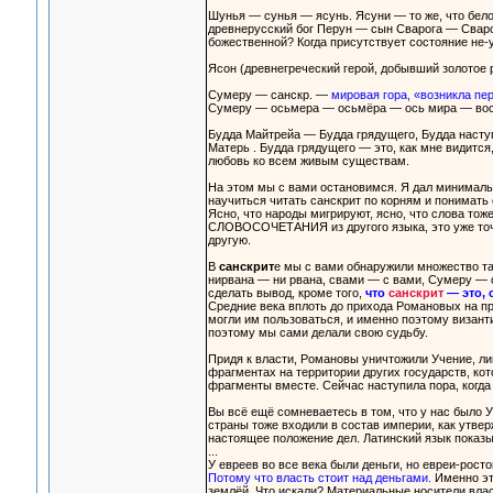
Шунья — сунья — ясунь. Ясуни — то же, что бело
древнерусский бог Перун — сын Сварога — Сварож
божественной? Когда присутствует состояние не-у
Ясон (древнегреческий герой, добывший золотое 
Сумеру — санскр. —
мировая гора, «возникла пер
Сумеру — осьмера — осьмёра — ось мира — во
Будда Майтрейа — Будда грядущего, Будда наст
Матерь . Будда грядущего — это, как мне видитс
любовь ко всем живым существам.
На этом мы с вами остановимся. Я дал минимальн
научиться читать санскрит по корням и понимать
Ясно, что народы мигрируют, ясно, что слова тож
СЛОВОСОЧЕТАНИЯ из другого языка, это уже точ
другую.
В
санскрит
е мы с вами обнаружили множество т
нирвана — ни рвана, свами — с вами, Сумеру — ос
сделать вывод, кроме того,
что
санскрит
— это, 
Средние века вплоть до прихода Романовых на пр
могли им пользоваться, и именно поэтому визант
поэтому мы сами делали свою судьбу.
Придя к власти, Романовы уничтожили Учение, ли
фрагментах на территории других государств, ко
фрагменты вместе. Сейчас наступила пора, когда 
Вы всё ещё сомневаетесь в том, что у нас было У
страны тоже входили в состав империи, как утве
настоящее положение дел. Латинский язык показы
...
У евреев во все века были деньги, но евреи-рос
Потому что власть стоит над деньгами.
Именно эту
землёй. Что искали? Материальные носители влас