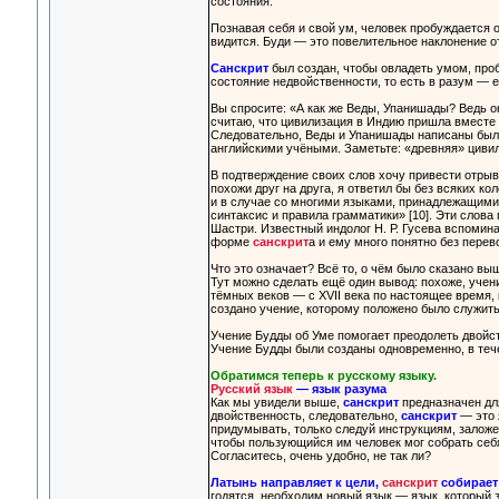
состояния.
Познавая себя и свой ум, человек пробуждается о
видится. Буди — это повелительное наклонение от
Санскрит
был создан, чтобы овладеть умом, проб
состояние недвойственности, то есть в разум — 
Вы спросите: «А как же Веды, Упанишады? Ведь о
считаю, что цивилизация в Индию пришла вместе 
Следовательно, Веды и Упанишады написаны были 
английскими учёными. Заметьте: «древняя» цивил
В подтверждение своих слов хочу привести отрыв
похожи друг на друга, я ответил бы без всяких ко
и в случае со многими языками, принадлежащими 
синтаксис и правила грамматики» [10]. Эти слова
Шастри. Известный индолог Н. Р. Гусева вспомина
форме
санскрит
а и ему много понятно без перев
Что это означает? Всё то, о чём было сказано вы
Тут можно сделать ещё один вывод: похоже, учени
тёмных веков — с XVII века по настоящее время, 
создано учение, которому положено было служить
Учение Будды об Уме помогает преодолеть двойств
Учение Будды были созданы одновременно, в течен
Обратимся теперь к русскому языку.
Русский язык
— язык разума
Как мы увидели выше,
санскрит
предназначен для
двойственность, следовательно,
санскрит
— это 
придумывать, только следуй инструкциям, заложе
чтобы пользующийся им человек мог собрать себ
Согласитесь, очень удобно, не так ли?
Латынь направляет к цели,
санскрит
собирает 
годятся, необходим новый язык — язык, который 