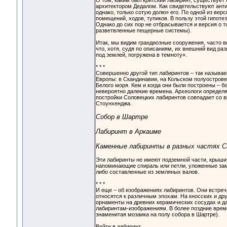
О том, каким был критский лабиринт, существует
архитектором Дедалом. Как свидетельствуют анти
однако, только сотую долю» его. По одной из ве
помещений, ходов, тупиков. В пользу этой гипоте
Однако до сих пор не отбрасывается и версия о т
разветвленные пещерные системы).
Итак, мы видим грандиозные сооружения, часто в
что, хотя, судя по описаниям, их внешний вид ра
под землей, погружена в темноту».
* * *
Совершенно другой тип лабиринтов – так называ
Европы: в Скандинавии, на Кольском полуостров
Белого моря. Кем и когда они были построены – б
невероятно далекие времена. Археологи определяют
постройки Соловецких лабиринтов совпадает со 
Стоунхенджа.
Собор в Шартре
Лабиринт в Аркаиме
Каменные лабиринты в разных частях С
Эти лабиринты не имеют подземной части, крыши 
напоминающие спираль или петли, уложенные зам
либо составленные из земляных валов.
* * *
И еще – об изображениях лабиринтов. Они встреч
относятся к различным эпохам. На кносских и дру
орнаменты на древних керамических сосудах и д
лабиринтам-изображениям. В более поздние врем
знаменитая мозаика на полу собора в Шартре).
Войти в лабиринт