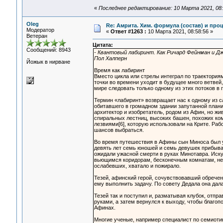
«
Последнее редактирование: 10 Марта 2021, 08:
Oleg
Re: Амрита. Хим. формула (состав) и проц
Модератор
«
Ответ #1263 :
10 Марта 2021, 08:58:56 »
Ветеран
Цитата:
Сообщений: 8943
- Квантовый лабиринт. Как Ричард Фейнман и Джо
Пол Халперн
Йожык в нирване
Время как лабиринт
Вместо цикла или стрелы интеграл по траектория
точки во времени уходит в будущее много ветвей,
мире следовать только одному из этих потоков в 
Термин «лабиринт» возвращает нас к одному из 
обитавшего в громадном здании запутанной плани
архитектор и изобретатель, родом из Афин, но жи
спиральных лестниц, высоких башен, похожих комн
лезвиями[6], которую использовали на Крите. Ра
шансов выбраться.
Во время путешествия в Афины сын Миноса был у
девять лет семь юношей и семь девушек прибывали
ожидали ужасной смерти в руках Минотавра. Иску
вьющимся коридорам, бесконечным комнатам, не зн
ослабевших, хватало и пожирало.
Тезей, афинский герой, сочувствовавший обречен
ему выполнить задачу. По совету Дедала она дала
Тезей так и поступил и, разматывая клубок, отп
руками, а затем вернулся к выходу, чтобы благоп
Афинах.
Многие ученые, например специалист по семиоти