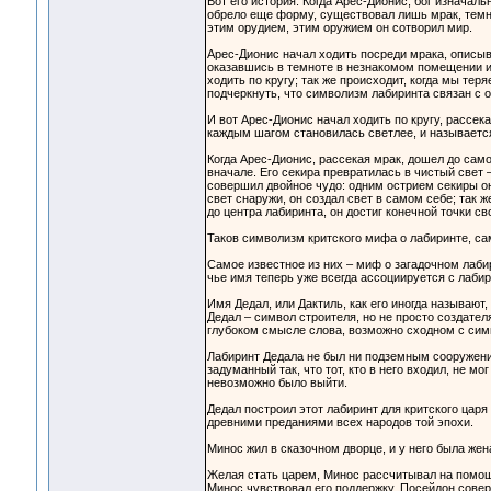
Вот его история. Когда Арес-Дионис, бог изначал
обрело еще форму, существовал лишь мрак, темно
этим орудием, этим оружием он сотворил мир.
Арес-Дионис начал ходить посреди мрака, описыва
оказавшись в темноте в незнакомом помещении ил
ходить по кругу; так же происходит, когда мы тер
подчеркнуть, что символизм лабиринта связан с
И вот Арес-Дионис начал ходить по кругу, рассека
каждым шагом становилась светлее, и называется
Когда Арес-Дионис, рассекая мрак, дошел до самого
вначале. Его секира превратилась в чистый свет –
совершил двойное чудо: одним острием секиры он
свет снаружи, он создал свет в самом себе; так ж
до центра лабиринта, он достиг конечной точки св
Таков символизм критского мифа о лабиринте, са
Самое известное из них – миф о загадочном лаби
чье имя теперь уже всегда ассоциируется с лаби
Имя Дедал, или Дактиль, как его иногда называют, 
Дедал – символ строителя, но не просто создател
глубоком смысле слова, возможно сходном с симв
Лабиринт Дедала не был ни подземным сооружение
задуманный так, что тот, кто в него входил, не мо
невозможно было выйти.
Дедал построил этот лабиринт для критского царя
древними преданиями всех народов той эпохи.
Минос жил в сказочном дворце, и у него была жен
Желая стать царем, Минос рассчитывал на помощь
Минос чувствовал его поддержку, Посейдон соверш