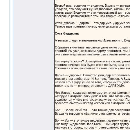
Второй вид творения — видение. Видеть — ви-деять
увидели, это получает существование, жизнь. Поэ
иметь дело. Видение — это непрерывный акт твор
прекрасно разбирается в том, как творить с помо
Итак, дхарма — дарма — это дар ума. Дар ума за
Теперь вам понятно, почему если дхармы останов
Суть буддизма
А теперь следите внимательно. Известно, что Буд
Обратите внимание: на самом деле он не создал 
понятийном уме, называем дарму понятием. Мы, в
они стали мёртвыми, поэтому сама жизнь тоже о
Как вернуть жизнь? Всматриваться в слова, учит
понятие исчезло, как будто его и не было, а н
Оживляя слово, вы оживаете сами, потому что вм
Дарма — дар ума. Свойство ума, дар его заключае
только этим свойством. И Бог тоже Творец. А Будд
назвав его, Будда ушёл от того, чтобы иметь дел
творить мир — он просто говорит о ДАРЕ УМА.
Что бывает, когда вы прямо смотрите, например, 
которую смотрите. Как? Дело в том, что глаза изл
содержится у него внутри, он излучает из глаз. П
бросаете быстрый взгляд искоса или смотрите нем
Бог — Вселенский Ум — это тонкое для восприяти
Будда не говорит о нём ничего напрямую, а говори
Бог — Ум — это тонкое вещество, поэтому на него
Поэтому Будда описывал Бога — Ум через дарму —
немного в сторону, потому что невозможно непоср