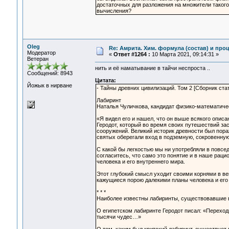
достаточных для разложения на множители такого 
вычисления?
Oleg
Re: Амрита. Хим. формула (состав) и проц
Модератор
«
Ответ #1264 :
10 Марта 2021, 09:14:31 »
Ветеран
нить и её наматывание в тайчи неспроста ..
Сообщений: 8943
Цитата:
Йожык в нирване
- Тайны древних цивилизаций. Том 2 [Сборник ста
Лабиринт
Наталья Чуличкова, кандидат физико-математиче
«Я видел его и нашел, что он выше всякого опис
Геродот, который во время своих путешествий за
сооружений. Великий историк древности был пора
святых оберегали вход в подземную, сокровенную
С какой бы легкостью мы ни употребляли в повсед
согласитесь, что само это понятие и в наше раци
человека и его внутреннего мира.
Этот глубокий смысл уходит своими корнями в в
кажущиеся порою далекими планы человека и его 
* * *
Наиболее известны лабиринты, существовавшие в 
О египетском лабиринте Геродот писал: «Перехо
тысячи чудес…»