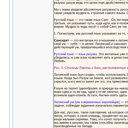
разума: разум ведь это целостная двойственность
Мы с вами увидели абсолютную разумность русско
также увидели мудрость строения самого языка. 
Русский язык — это также язык-Свет . Он, во-перв
третьих, он указывает путь, куда идти, как и по
миром. Мудрость ведь несёт с собой Свет, не так
1. Посмотрим, как русский язык указывает на то, 
...
Санскрит
— это метаязык по отношению к латинс
свой ум — себя — в целое. Латинский и санскрит
действующий ум, превратившийся впоследствии в 
Русский язык — язык разума
. Это метаязык уже 
убедились, а сам язык позволяет жить в целостно
Любовь.
Рис. 5. Столицы Европы и Азии, расположенные 
Латинский язык был создан, чтобы использовать 
языки. Когда был Разум на Земле, всё развивало
скрылся, а его место занял ум-эго, эта прямолин
Разум не терпит однообразия, в природе вы никог
мире одна и та же еда, одни и те же напитки, одн
возникла идея клонов. Кстати, Англия опять здесь
Латинский ум (ум современных европейцев)
— эт
задачи, соблюдая заданные изначально параметры
Для нас, русских, такое повторение, на которое 
жизнь, которая, в свою очередь, процветает на р
вещи малыми сериями. Тому, кто хочет получить 
мы живём в разуме, мы также способны производ
произведённые на Западе.