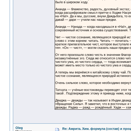
было в широком ходу.
Ананда — блаженство, радость, духовный экстаз;
когда расшифровали смысл притчи о Ходже Насред
на «На!». Да и мы, русские, внуки Даждьбога, то 
давай — дари — учили нас наши предки.
Ананда — Нанада — когда находишься в «На!», де
сокровенный источник и основа существования. Те
Чит — чистое сознание, являющееся природой ист
слово с этим корнем: читать. Читать — почитать 
краткое прилагательное чист, которое выступало
«я». «Он — чист», — могли сказать наши предки о
От него произошло слово честь в значении благор
незамутнённые эго. Сюда же относится слово чита
чистого ума, из чистого сердца, — тогда возника
может иметь место только из чистого ума и сердц
А теперь мы вернёмся к китайскому слову чай. По
чистое сознание, являющееся природой истинного
Очень сильное слово, которое необходимо вернут
Татхата — учёные-востоковеды переводят этот те
такой . Подтверждение этому я приведу ниже, ког
Двиджа — дважды — так называют в Индии дважды
«Вращение Силы». Я заметил, что в восточных и т
дважды. Раджа — ражд — рождённый. Хадж — хаж
Oleg
Re: Амрита. Хим. формула (состав) и проц