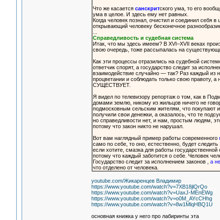
Что же касается
санскрит
ского ума, то его вооб
ума в целое. И здесь ему нет равных.
Когда человек познал, очистил и соединил себя в
открывающий человеку бесконечное разнообразие
...
Справедливость и судебная система
Итак, что мы здесь имеем? В XVI–XVII веках прои
свою очередь, тоже рассыпалась на существующи
Как эти процессы отразились на судебной системе
ответчик спорят, а государство следит за исполн
взаимодействие случайно — так? Раз каждый из н
процветании и соблюдать только свою правоту, а 
СУЩЕСТВУЕТ.
Я видел по телевизору репортаж о том, как в По
домами землю, никому из жильцов ничего не гово
подмосковным сельским жителям, что покупают их
получили свои денежки, а оказалось, что те под
но справедливости нет, и нам, простым людям, эт
потому что закон никто не нарушал.
Вот вам наглядный пример работы современного
само по себе, то оно, естественно, будет следить
если хотите, смазка для работы государственной 
потому что каждый заботится о себе. Человек чел
Государство следит за исполнением законов ,
а н
что отделено от человека.
youtube.com/Жикаренцев Владимир
https://www.youtube.com/watch?v=7XB18jlQrQo
https://www.youtube.com/watch?v=UaxJ-MEnEWg
https://www.youtube.com/watch?v=o0M_AYcCHhg
https://www.youtube.com/watch?v=8w1MlqHBQ1U
основная книжка у него про лабиринты эта