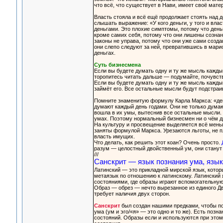
что всё, что существует в Нави, имеет своё мат
Власть стояла и всё ещё продолжает стоять над 
слышать выражение: «У кого деньги, у того и вла
деньгами. Это плохие симптомы, потому что деньг
кроме самих себя, потому что они лишены сознан
законы не управа, потому что они уже сами созда
они слепо следуют за ней, превратившись в марио
деньгах.
Суть бизнесмена
Если вы будете думать одну и ту же мысль каждый
торопитесь читать дальше — подумайте, почувств
Если вы будете думать одну и ту же мысль каждый
займёт его. Все остальные мысли будут подстраив
Помните знаменитую формулу Карла Маркса: «де
думают каждый день годами. Они не только думают
вошла в их умы, вытеснив все остальные мысли. 
умах. Поэтому нормальный бизнесмен ни о чём др
На культуру и просвещение выделяется всё меньше
заняты формулой Маркса. Урезаются льготы, не п
власть имущих.
Что делать, как решить этот коан? Очень просто.
разум — целостный двойственный ум, они станут
///
Санскрит — язык познания ума, язык
Латинский — это прикладной мирской язык, которы
метаязык по отношению к латинскому. Латинский 
состояниями, где образы играют вспомогательную 
Образ — обрез — нечто вырезанное из единого Д
требует наличия двух сторон.
Санскрит
был создан нашими предками, чтобы по
ума (ум и эго/«я» — это одно и то же). Есть позн
состояний. Образы если и используются при этом