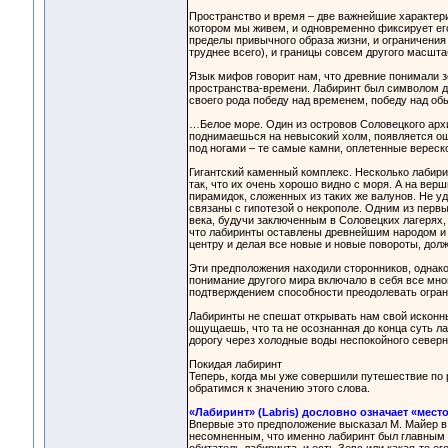
Пространство и время – две важнейшие характерис
котором мы живем, и одновременно фиксирует его
пределы привычного образа жизни, и ограничения
труднее всего), и границы совсем другого масшта
Язык мифов говорит нам, что древние понимали з
пространства-времени. Лабиринт был символом д
своего рода победу над временем, победу над о
…Белое море. Один из островов Соловецкого архип
поднимаешься на невысокий холм, появляется ощу
под ногами – те самые камни, оплетенные вереск
Гигантский каменный комплекс. Несколько лабири
так, что их очень хорошо видно с моря. А на ве
пирамидок, сложенных из таких же валунов. Не у
связаны с гипотезой о некрополе. Одним из первы
века, будучи заключенным в Соловецких лагерях,
что лабиринты оставлены древнейшим народом и 
центру и делая все новые и новые повороты, д
Эти предположения находили сторонников, однако
понимание другого мира включало в себя все мно
подтверждением способности преодолевать ограни
Лабиринты не спешат открывать нам свой исконн
ощущаешь, что та не осознанная до конца суть л
дорогу через холодные воды неспокойного северн
Покидая лабиринт
Теперь, когда мы уже совершили путешествие по р
обратимся к значению этого слова.
«Лабиринт» (Labris) дословно означает «мес
Впервые это предположение высказал М. Майер в 
несомненным, что именно лабиринт был главны