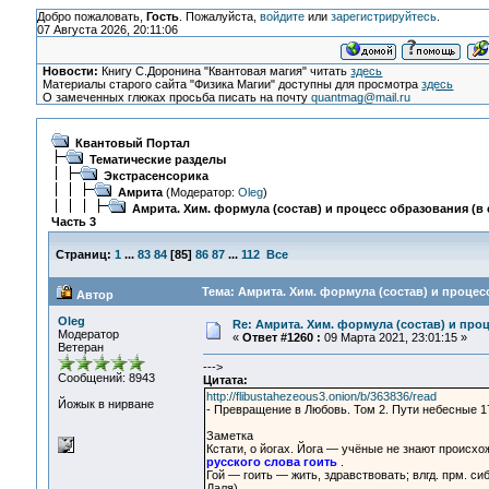
Добро пожаловать,
Гость
. Пожалуйста,
войдите
или
зарегистрируйтесь
.
07 Августа 2026, 20:11:06
Новости:
Книгу С.Доронина "Квантовая магия" читать
здесь
Материалы старого сайта "Физика Магии" доступны для просмотра
здесь
О замеченных глюках просьба писать на почту
quantmag@mail.ru
Квантовый Портал
Тематические разделы
Экстрасенсорика
Амрита
(Модератор:
Oleg
)
Амрита. Хим. формула (состав) и процесс образования (в 
Часть 3
Страниц:
1
...
83
84
[
85
]
86
87
...
112
Все
Тема: Амрита. Хим. формула (состав) и процесс
Автор
Oleg
Re: Амрита. Хим. формула (состав) и проц
Модератор
«
Ответ #1260 :
09 Марта 2021, 23:01:15 »
Ветеран
--->
Сообщений: 8943
Цитата:
http://flibustahezeous3.onion/b/363836/read
Йожык в нирване
- Превращение в Любовь. Том 2. Пути небесные 
Заметка
Кстати, о йогах. Йога — учёные не знают происхо
русского слова гоить
.
Гой — гоить — жить, здравствовать; влгд. прм. сиб
Даля).