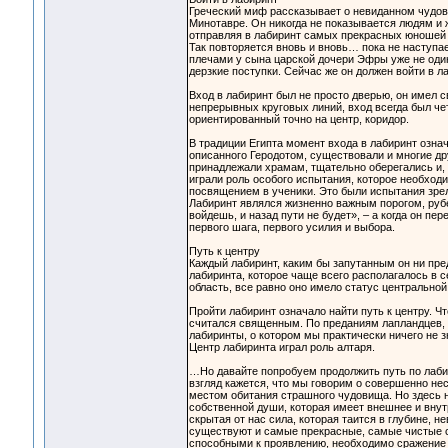
Греческий миф рассказывает о невиданном чудов
Минотавре. Он никогда не показывается людям и 
отправляя в лабиринт самых прекрасных юношей и
Так повторяется вновь и вновь… пока не наступа
плечами у сына царской дочери Эфры уже не один
дерзкие поступки. Сейчас же он должен войти в 
Вход в лабиринт был не просто дверью, он имел 
непрерывных круговых линий, вход всегда был чет
ориентированный точно на центр, коридор.
В традиции Египта момент входа в лабиринт означа
описанного Геродотом, существовали и многие д
принадлежали храмам, тщательно оберегались и,
играли роль особого испытания, которое необходи
посвящением в ученики. Это были испытания зрел
Лабиринт являлся жизненно важным порогом, руб
войдешь, и назад пути не будет», – а когда он п
первого шага, первого усилия и выбора.
Путь к центру
Каждый лабиринт, каким бы запутанным он ни пре
лабиринта, которое чаще всего располагалось в 
область, все равно оно имело статус центральной
Пройти лабиринт означало найти путь к центру. Ч
считался священным. По преданиям лапландцев, в
лабиринты, о котором мы практически ничего не 
Центр лабиринта играл роль алтаря.
…Но давайте попробуем продолжить путь по лабир
взгляд кажется, что мы говорим о совершенно нес
местом обитания страшного чудовища. Но здесь н
собственной души, которая имеет внешнее и внут
скрытая от нас сила, которая таится в глубине, 
существуют и самые прекрасные, самые чистые со
способными к проявлению, необходимо сражение 