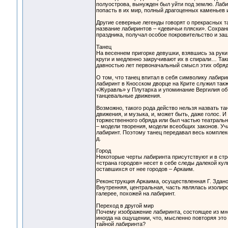
полуострова, вынужден был уйти под землю. Лаби
попасть в их мир, полный драгоценных каменьев 
Другие северные легенды говорят о прекрасных т
название лабиринтов – «девичьи пляски». Сохрани
праздника, получал особое покровительство и за
Танец
На весеннем пригорке девушки, взявшись за руки
круги и медленно закручивают их в спирали… Так
давностью лет первоначальный смысл этих обряд
О том, что танец впитал в себя символику лабир
лабиринт в Кносском дворце на Крите служил так
«Журавль» у Плутарха и упоминание Вергилия об
танцевальные движения.
Возможно, такого рода действо нельзя назвать т
движения, и музыка, и, может быть, даже голос. И
торжественного обряда или был частью театральн
– модели творения, модели всеобщих законов. Уч
лабиринт. Поэтому танец передавал весь комплекс
д.
Город
Некоторые черты лабиринта присутствуют и в ст
«страна городов» несет в себе следы далекой ку
оставшихся от нее городов – Аркаим.
Реконструкция Аркаима, осуществленная Г. Зданов
Внутренняя, центральная, часть являлась изолир
галерее, похожей на лабиринт.
Переход в другой мир
Почему изображение лабиринта, состоящее из мно
иногда на ощущении, что, мысленно повторяя эт
тайной лабиринта?