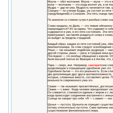
Моуна — обет молчания. Моуна — муна — это и е
мона — молчание — это когда молчит ум, а не язы
Мудра — дар не-ума. Мудрость начинается там, г
Скандхи — по учению Будды, ум состоит из пяти 
(предубеждений) и Сознания. Эти пять скандх пре
По аналогии со словом сутра я разобью слово ска
Слово кандалы, по Далю, — это тяжкие обязаннос
перерождается? Из-за кармы. Что содержит в се
содержатся в уме, в его пяти состояниях. Эти пят
привязывают, заставляя рождаться снова и снова. 
он выйдет за пределы страданий.
Каждый образ, каждое из пяти состояний ума, обл
Авалокитешвара. За этим следует освобождение 
Риши — так называют индийских мудрецов — наоб
другой стороны, риши — риси; в Средние века рус
Последнее — это вообще обращение к королю. Оба
были высшей знатью во Франции и в Англии, что,
Пара — сверх, вне. Например,
санскрит
ское сло
разделяющем и отрицающем однобоком уме-эго. Че
Однобокое бытие — это его реальность. Если сло
две дополняющие друг друга противоположности, к
которые, сложенные вместе, составляют целое. Па
реальности современного ума-эго.
Свами — так называют просветлённых, достигши
Свами — с вами . Когда человек преодолевает св
Он сливается, становится единым с миром и с лю
когда происходит соединение внутреннего с внешн
Солнце не говорит про себя: «Я — с вами» — оно 
Шунья — пустота. Шуньята не отрицает существова
потому относительно пустотно. Сами причины на
существование феноменального мира.