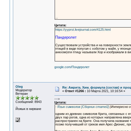
...
Цитата:
https://yyprst.livejournal.com/4125.html
Пандеролет
Существовали устройства и на поверхности земли
птицей в виде попугая с хоботом у майя, у японцев
анкхом(еги птицу называли Хор и изображали в ви
google.com/Пондеролет
Oleg
Re: Амрита. Хим. формула (состав) и проц
Модератор
«
Ответ #1266 :
10 Марта 2021, 10:16:54 »
Ветеран
--->
Сообщений: 8943
Цитата:
- Язык символов [Сборник статей]
(Интересно о 
Йожык в нирване
одним из древних символов Крита, связанных с е
двух пар рогов, одна из которых направлена ввер
распространен на Крите. Она получила название 
позже получивший от греков имя Арес-Дионис, пр