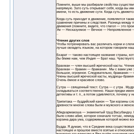
Помните, выше мы разбирали свойства существит
напрямую. Зато суть открывает себя, когда вы им
имени, то есть движение сути. Когда суть движетс
Когда суть приходит в движение, появляется такж
сравнение причины и следствия. Разница между пр
движения (помните, видите, что глагол — это про
Ум — Несказуемое — Вечное — Непроявленное — 
..
Чтение других слов
Чтобы потренировать вас различать корни и слог
лучше овладеть языком, на котором говорили наш
Бхарат — таково настоящее название страны, кот
бы ближе нам, чем Индия — Брат наш. Чувствуется
Брахман — член высшей жреческой касты. Чтение
Брахман — брамин — браманин . Мы с вами уже зн
большое, огромное. Следовательно, браманин — б
Члены высшей жреческой касты, мудрецы-брамины
Очень ёмкое и красивое слово.
Сутра — священный текст. Сутра — с утра . Мудры
складываться соответственно. Наши предки именно
детективы и т. п., а потом удивляются, почему у 
Трипитака — буддийский канон — Три корзины сло
древности многие слова были и мужского и женско
Абидхармакоша — знаменитый труд Васубандху. Ко
было слово абие, которое означало тотчас, неме
корзина дара ума, содержимым которой можно во
Будда. Я думаю, что в Средние века существовало
настоящее и прошлое вместе взятые и относилось 
воплотил это единство в Яви путём очищения ума