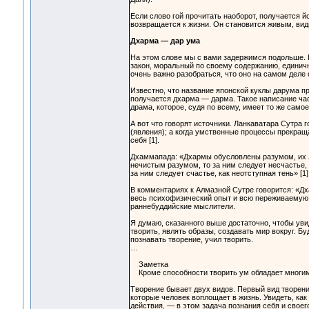
Если слово гой прочитать наоборот, получается й
возвращается к жизни. Он становится живым, ви
Дхарма — дар ума
На этом слове мы с вами задержимся подольше. 
закон, моральный по своему содержанию, единичн
очень важно разобраться, что оно на самом деле 
Известно, что название японской куклы дарума п
получается дхарма — дарма. Такое написание час
драма, которое, судя по всему, имеет то же само
А вот что говорят источники. Ланкаватара Сутра 
(явления); а когда умственные процессы прекращ
себя [1].
Дхаммапада: «Дхармы обусловлены разумом, их лу
нечистым разумом, то за ним следует несчастье, 
за ним следует счастье, как неотступная тень» [1]
В комментариях к Алмазной Сутре говорится: «Д
весь психофизический опыт и всю переживаемую ре
раннебуддийские мыслители.
Я думаю, сказанного выше достаточно, чтобы увид
творить, являть образы, создавать мир вокруг. Бу
познавать творение, учил творить.
…
Заметка
Кроме способности творить ум обладает многими
Творение бывает двух видов. Первый вид творени
которые человек воплощает в жизнь. Увидеть, ка
действия, — в этом задача познания себя и своег