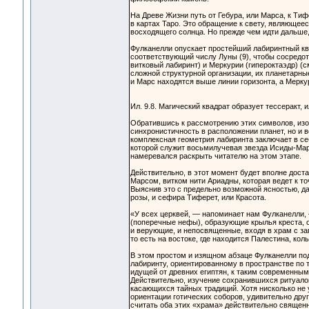
На Древе Жизни путь от Гебура, или Марса, к Тиф
в картах Таро. Это обращение к свету, являющеес
восходящего солнца. Но прежде чем идти дальше
Фулканелли опускает простейший лабиринтный кв
соответствующий числу Луны (9), чтобы сосредото
витковый лабиринт) и Меркурии (гипероктаэдр) (с
сложной структурной организации, их планетарны
и Марс находятся выше линии горизонта, а Мерку
Ил. 9.8. Магический квадрат образует тессеракт, и
Обратившись к рассмотрению этих символов, изо
синхронистичность в расположении планет, но и
комплексная геометрия лабиринта заключает в се
которой служит восьмилучевая звезда Исиды-Мари
намеревался раскрыть читателю на этом этапе.
Действительно, в этот момент будет вполне доста
Марсом, витком нити Ариадны, которая ведет к т
Выяснив это с предельно возможной ясностью, д
розы, и сефира Тиферет, или Красота.
«У всех церквей, — напоминает нам Фулканелли, 
(поперечные нефы), образующие крылья креста, о
и верующие, и непосвященные, входя в храм с за
то есть на востоке, где находится Палестина, ко
В этом простом и изящном абзаце Фулканелли под
лабиринту, ориентированному в пространстве по 
идущей от древних египтян, к таким современным
Действительно, изучение сохранившихся ритуалов
касающихся тайных традиций. Хотя нисколько не 
ориентации готических соборов, удивительно дру
считать оба этих «храма» действительно священ