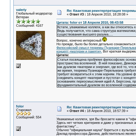
valeriy
Re: Квантовая реинтерпретация теорем
Глобальный модератор
«
Ответ #3 :
18 Апреля 2010, 18:28:08 »
Ветеран
Цитата: folor от 18 Апреля 2010, 08:43:58
Сообщений: 4167
Кстати, уважаемые коллеги, а как вы относитесь
Ведь получается, что сама структура математики
существования высшего разума.....
Вопрос, конечно интересный
Но прежде, было бы более детально ознакомиться 
Философский смысл теоремы Пуанкаре-Перельман
концепт «материи и памяти».
Вот краткая выдержка
Цитата:
Статья посвящена проблеме философских основан
пространства вселенной. В ней показано, Демокр
как дуализм «материи и энергии», где всё то, чт
же время, теорема Пуанкаре-Перельмана требует
требует возвратиться к этим корням. На уровне
соединить концепт «материя и пустота» с концепт
основаниях переосмысления идей А. Бергсона, пр
фундаментальный дуализм во вселенной содержи
folor
Re: Квантовая реинтерпретация теорем
Старожил
«
Ответ #4 :
18 Апреля 2010, 18:57:39 »
Сообщений: 554
Уважаемые коллеги, зря Вы бросаете камни в "офи
Здесь нет четких критериев и даже у признанных
фантастику"...
Обычно "официальная наука" бореться с вульгариза
Доклад профессора Дахина, действительно являе