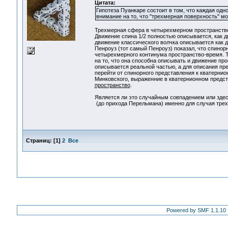
Цитата:
Гипотеза Пуанкаре состоит в том, что каждая од
внимание на то, что "трехмерная поверхность" м
Трехмерная сфера в четырехмерном пространств
Движение спина 1/2 полностью описывается, как д
движение классического волчка описывается как 
Пенроуз (тот самый Пенроуз) показал, что спинорн
четырехмерного континума пространство-время. То
на то, что она способна описывать и движение пр
описывается реальной частью, а для описания пр
перейти от спинорного представления к кватерни
Минковского, выраженние в кватернионном предс
пространство
.
Является ли это случайным совпадением или здесь
(до прихода Перельмана) именно для случая тре
Страниц:
[
1
]
2
Все
Powered by SMF 1.1.10