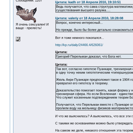
Сообщений: 1207
Цитата: kadh от 18 Апреля 2010, 19:10:51
Ведь получается, что сама структура математики
существования высшего разума.....
Цитата: valeriy от 18 Апреля 2010, 18:28:08
Вопрос, конечно интересный...
Я очень сексуален! И
ваще - прелесть!
Но прежде, было бы более детально ознакомиться
Вот я тоже немного покопался...
http://kp.ru/daily/24466.4/626061/
Цитата:
Григорий Перельман доказал, что Бога нет.
Цитата:
Так вот, согласно гипотезе Пуанкаре, трехмерная
в одну точку неким гипотетическим «гипершнуром
Жюль Анри Пуанкаре предположил такое в 1904 го
превратил его гипотезу в теорему.
Доказательство помогает понять, какая форма у 
трехмерная сфера. Но если Вселенная - единствен
Что служит косвенным подтверждением теории Бол
Получается, что Перельман вместе с Пуанкаре ог
пролили воду на мельницу физиков-материалисто
И что же выяснилось? А выяснилось, что все эти
С такими же основаниями можно было утверждать,
На самом же деле, никакого отношения эта теорем