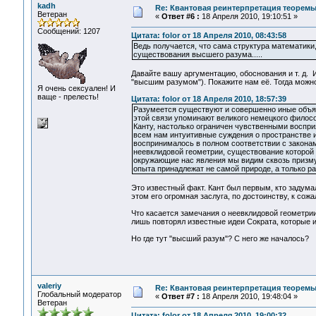
kadh
Re: Квантовая реинтерпретация теорем
Ветеран
«
Ответ #6 :
18 Апреля 2010, 19:10:51 »
Сообщений: 1207
Цитата: folor от 18 Апреля 2010, 08:43:58
Ведь получается, что сама структура математики
существования высшего разума.....
Давайте вашу аргументацию, обоснования и т. д. 
"высшим разумом"). Покажите нам её. Тогда можно 
Я очень сексуален! И
ваще - прелесть!
Цитата: folor от 18 Апреля 2010, 18:57:39
Разумеется существуют и совершенно иные объя
этой связи упоминают великого немецкого филосо
Канту, настолько ограничен чувственными воспр
всем нам интуитивные суждения о пространстве 
воспринималось в полном соответствии с законам
неевклидовой геометрии, существование которой 
окружающие нас явления мы видим сквозь призм
опыта принадлежат не самой природе, а только ра
Это известный факт. Кант был первым, кто задумал
этом его огромная заслуга, по достоинству, к сож
Что касается замечания о неевклидовой геометрии
лишь повторял известные идеи Сократа, которые и
Но где тут "высший разум"? С него же началось?
valeriy
Re: Квантовая реинтерпретация теорем
Глобальный модератор
«
Ответ #7 :
18 Апреля 2010, 19:48:04 »
Ветеран
Цитата: folor от 18 Апреля 2010, 19:00:32