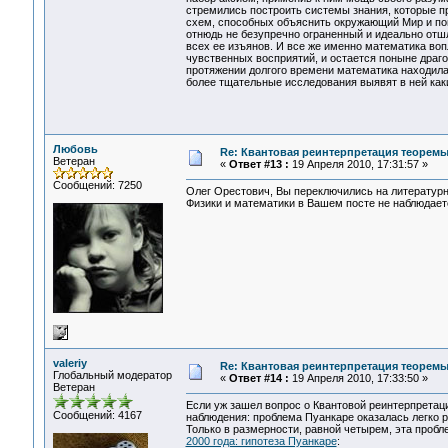
стремились построить системы знания, которые п
схем, способных объяснить окружающий Мир и пом
отнюдь не безупречно ограненный и идеально отш
всех ее изъянов. И все же именно математика в
чувственных восприятий, и остается поныне драг
протяжении долгого времени математика находила
более тщательные исследования выявят в ней как
Любовь
Re: Квантовая реинтерпретация теорем
Ветеран
«
Ответ #13 :
19 Апреля 2010, 17:31:57 »
Сообщений: 7250
Олег Орестович, Вы переключились на литературн
Физики и математики в Вашем посте не наблюдаетс
valeriy
Re: Квантовая реинтерпретация теорем
Глобальный модератор
«
Ответ #14 :
19 Апреля 2010, 17:33:50 »
Ветеран
Если уж зашел вопрос о Квантовой реинтерпретац
Сообщений: 4167
наблюдения: проблема Пуанкаре оказалась легко 
Только в размерности, равной четырем, эта проб
2000 года: гипотеза Пуанкаре
: