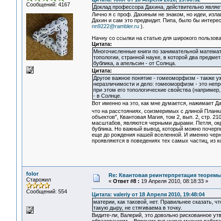
Сообщений: 4167
Доклад профессора Дахина, действительно являе
Лично я с проф. Дахиным не знаком, но идеи, изл
Дахин и сам это предвидит. Пипа, было бы интере
nn9222@rambler.ru
).
Начну со ссылки на статью для широкого пользов
Цитата:
Многочисленные книги по занимательной математи
топологии, странной науке, в которой два предме
бублика, а апельсин - от Солнца.
Цитата:
Другое важное понятие - гомеоморфизм - также у
неразличимости и дело: гомеоморфизм - это неп
при этом его топологические свойства (например
- в Солнце.
Вот именно на это, как мне думается, нажимает Д
что на расстояниях, соизмеримых с длиной Планк
объектов", Квантовая Магия, том 2, вып. 2, стр. 21
масштабов, являются черными дырами. Петля, окру
бублика. Но важный вывод, который можно почерпн
еще до рождения нашей вселенной. И именно черн
проявляются в поведениях тех самых частиц, из 
folor
Re: Квантовая реинтерпретация теорем
Старожил
«
Ответ #8 :
19 Апреля 2010, 08:18:33 »
Сообщений: 554
Цитата: valeriy от 18 Апреля 2010, 19:48:04
материи, как таковой, нет. Правильнее сказать,
такую дыру, не стягиваема в точку.
Видите-ли, Валерий, это довольно рискованное утв