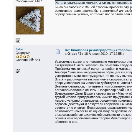
Сообщений: 4167
Кстати, уважаемые коллеги, а как вы относитесь
Было бы любезно с Вашей стороны привести эту р
реинтерпретация, должна быть доступной для любо
определенных усилий, но только после этого ва
folor
Re: Квантовая реинтерпретация теорем
Старожил
«
Ответ #2 :
18 Апреля 2010, 17:12:55 »
Сообщений: 554
Уважаемые коллеги, относительно мистического 
экстремума Омега, хотелось бы заметить следую
Проблема мистической силы, таящейся в математ
Альберт Эйнштейн неоднократно обращался к воп
умозрительными конструкциями, то почему вытека
Все эти рассуждения так или иначе сводились к
сверхуниверсальна и вообще действует в нашем 
Вначале считалось, что математики осознанно ил
согласовываются с опытом. Профессор Клайн, в ч
Возрождения Дени Дидро в своем труде «Мысли об
другой играют, придерживаясь ими же придуманны
некоего условного предмета, рожденного приняты
образом действуют и создатели современных мате
сверяется с опытом. Если модель оказывается не
возможность вывести из одной модели десятки, е
в окружающей нас физической реальности сильно 
основы наисовременнейших теорий Мультиверса –
абсолютно все.