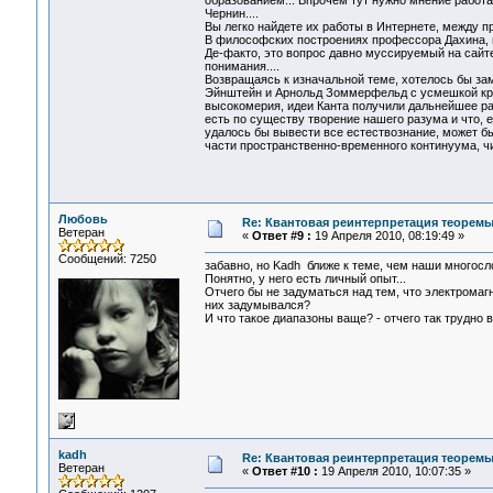
образованием... Впрочем тут нужно мнение работ
Чернин....
Вы легко найдете их работы в Интернете, между п
В философских построениях профессора Дахина, м
Де-факто, это вопрос давно муссируемый на сайт
понимания....
Возвращаясь к изначальной теме, хотелось бы за
Эйнштейн и Арнольд Зоммерфельд с усмешкой кри
высокомерия, идеи Канта получили дальнейшее раз
есть по существу творение нашего разума и что, 
удалось бы вывести все естествознание, может б
части пространственно-временного континуума, 
Любовь
Re: Квантовая реинтерпретация теорем
Ветеран
«
Ответ #9 :
19 Апреля 2010, 08:19:49 »
Сообщений: 7250
забавно, но Kadh ближе к теме, чем наши многос
Понятно, у него есть личный опыт...
Отчего бы не задуматься над тем, что электромаг
них задумывался?
И что такое диапазоны ваще? - отчего так трудно
kadh
Re: Квантовая реинтерпретация теорем
Ветеран
«
Ответ #10 :
19 Апреля 2010, 10:07:35 »