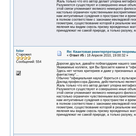
Жаль только что его автор делает упорна метафи
Разумеется существуют и совершенно иные объяс
этой связи упоминают великого немецкого философ
настолько ограничен чувственными восприятиями
нам интуитивные суждения о пространстве и вре
в полном соответствии с законами евклидовой гео
геометрии, существование которой в реальном ми
явления мы видим сквозь призму врожденных мат
принадлежат не самой природе, а только разуму, 
folor
Re: Квантовая реинтерпретация теорем
Старожил
«
Ответ #5 :
18 Апреля 2010, 19:00:32 »
Сообщений: 554
Дорогие друзья, давайте поблагодарим нашего зам
Уважаемые коллеги, зря Вы бросаете камни в "офи
Здесь нет четких критериев и даже у признанных
фантастику"...
Обычно "официальная наука" бореться с вульгариза
Доклад профессора Дахина, действительно являе
Жаль только что его автор делает упорна метафи
Разумеется существуют и совершенно иные объяс
этой связи упоминают великого немецкого философ
настолько ограничен чувственными восприятиями
нам интуитивные суждения о пространстве и вре
в полном соответствии с законами евклидовой гео
геометрии, существование которой в реальном ми
явления мы видим сквозь призму врожденных мат
принадлежат не самой природе, а только разуму, 