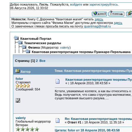
Добро пожаловать,
Гость
. Пожалуйста,
войдите
или
зарегистрируйтесь
.
06 Августа 2026, 11:33:02
Новости:
Книгу С.Доронина "Квантовая магия" читать
здесь
Материалы старого сайта "Физика Магии" доступны для просмотра
здесь
О замеченных глюках просьба писать на почту
quantmag@mail.ru
Квантовый Портал
Тематические разделы
Физика
(Модератор:
valeriy
)
Квантовая реинтерпретация теоремы Пуанкаре-Перельмана
Страниц:
[
1
]
2
Все
Тема: Квантовая реинтерпретация теоремы Пуа
Автор
folor
Квантовая реинтерпретация теоремы П
Старожил
«
:
18 Апреля 2010, 08:43:58 »
Сообщений: 554
Кстати, уважаемые коллеги, а как вы относитесь
Ведь получается, что сама структура математики,
существования высшего разума.....
valeriy
Re: Квантовая реинтерпретация теорем
Глобальный модератор
«
Ответ #1 :
18 Апреля 2010, 11:35:18 »
Ветеран
Цитата: folor от 18 Апреля 2010, 08:43:58