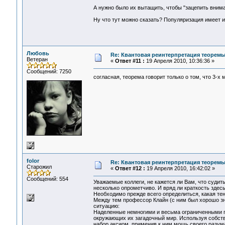
А нужно было их вытащить, чтобы "зацепить вним
Ну что тут можно сказать? Популяризация имеет и 
Любовь
Re: Квантовая реинтерпретация теорем
Ветеран
«
Ответ #11 :
19 Апреля 2010, 10:36:36 »
Сообщений: 7250
согласная, теорема говорит только о том, что 3-х
folor
Re: Квантовая реинтерпретация теорем
Старожил
«
Ответ #12 :
19 Апреля 2010, 16:42:02 »
Сообщений: 554
Уважаемые коллеги, не кажется ли Вам, что судит
несколько опрометчиво. И вряд ли краткость здесь
Необходимо прежде всего определиться, какая тен
Между тем профессор Клайн (с ним был хорошо з
ситуацию:
Наделенные немногими и весьма ограниченными п
окружающих их загадочный мир. Используя собств
набор аксиом, применив к ним мощь своего разум