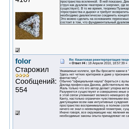
пространства вселенной. В ней показано, Де
струн как дуализм «материи и энергии», где 
существует). В то же время, теорема Пуанк
«пространства и дырок» и требует возвратит
необходимо диалектически соединить концепт 
Это можно сделать на основаниях переосмысл
состоит в том, что фундаментальный дуализ
folor
Re: Квантовая реинтерпретация тео
«
Ответ #4 :
18 Апреля 2010, 18:57:39 »
Старожил
Уважаемые коллеги, зря Вы бросаете камни в 
Здесь нет четких критериев и даже у призна
фантастику"...
Сообщений:
Обычно "официальная наука" бореться с вульга
Доклад профессора Дахина, действительно яв
554
Жаль только что его автор делает упорна ме
Разумеется существуют и совершенно иные о
в этой связи упоминают великого немецкого ф
Канту, настолько ограничен чувственными во
диктующими всем нам интуитивные суждения 
пространство воспринималось в полном соотве
ничего не знал о неевклидовой геометрии, су
Иначе говоря, все окружающие нас явления м
необходимые законы опыта принадлежат не сам