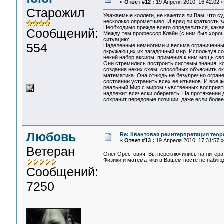
«
Ответ #12 :
19 Апреля 2010, 16:42:02 »
Старожил
Уважаемые коллеги, не кажется ли Вам, что с
несколько опрометчиво. И вряд ли краткость з
Необходимо прежде всего определиться, какая
Сообщений:
Между тем профессор Клайн (с ним был хорош
ситуацию:
554
Наделенные немногими и весьма ограниченным
окружающих их загадочный мир. Используя со
некий набор аксиом, применив к ним мощь сво
Они стремились построить системы знания, к
создания неких схем, способных объяснить о
математика. Она отнюдь не безупречно огран
состоянии устранить всех ее изъянов. И все
реальный Мир с миром чувственных восприяти
надлежит всячески оберегать. На протяжении 
сохранит передовые позиции, даже если боле
Любовь
Re: Квантовая реинтерпретация тео
«
Ответ #13 :
19 Апреля 2010, 17:31:57 »
Ветеран
Олег Орестович, Вы переключились на литера
Физики и математики в Вашем посте не наблюд
Сообщений:
7250