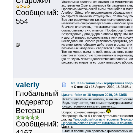
Старожил
Уважаемые коллеги, относительно мистическ
экстремума Омега, хотелось бы заметить сл
Проблема мистической силы, таящейся в мате
Сообщений:
Альберт Эйнштейн неоднократно обращался к 
умозрительными конструкциями, то почему вы
554
Все эти рассуждения так или иначе сводилис
математика сверхуниверсальна и вообще дей
Вначале считалось, что математики осознанно
согласовываются с опытом. Профессор Клайн, 
Возрождения Дени Дидро в своем труде «Мысл
и другой играют, придерживаясь ими же приду
исследовании некоего условного предмета, р
именно таким образом действуют и создатели
возможных моделей и сверяется с опытом. Ес
Тем не менее сама по себе возможность вывес
опытом и полностью применимых в окружающе
где-то здесь лежат идеологические основы н
множество миров, в которых возможно абсолю
valeriy
Re: Квантовая реинтерпретация тео
«
Ответ #3 :
18 Апреля 2010, 18:28:08 »
Глобальный
Цитата: folor от 18 Апреля 2010, 08:43:58
Кстати, уважаемые коллеги, а как вы относи
модератор
Ведь получается, что сама структура матема
существования высшего разума.....
Ветеран
Вопрос, конечно интересный
Но прежде, было бы более детально ознакомит
доклад
Философский смысл теоремы Пуанкаре-
Сообщений:
Переосмысливая концепт «материи и памяти»
Цитата:
4167
Статья посвящена проблеме философских осн