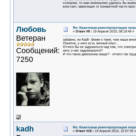
сознание, то нам неминуемо удалось бы выве
констант, зависящих от конкретной части пр
Любовь
Re: Квантовая реинтерпретация тео
«
Ответ #9 :
19 Апреля 2010, 08:19:49 »
Ветеран
забавно, но Kadh ближе к теме, чем наши мн
Понятно, у него есть личный опыт...
Отчего бы не задуматься над тем, что электро
Сообщений:
нить о них задумывался?
И что такое диапазоны ваще? - отчего так тр
7250
kadh
Re: Квантовая реинтерпретация тео
«
Ответ #10 :
19 Апреля 2010, 10:07:35 »