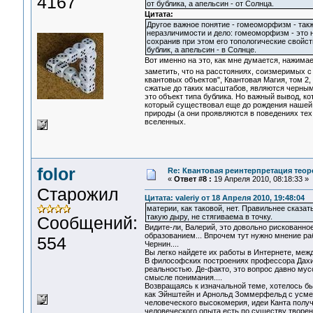
4167
от бублика, а апельсин - от Солнца.
Цитата:
Другое важное понятие - гомеоморфизм - так
неразличимости и дело: гомеоморфизм - это 
сохранив при этом его топологические свойс
бублик, а апельсин - в Солнце.
Вот именно на это, как мне думается, нажима
заметить, что на расстояниях, соизмеримых с
квантовых объектов", Квантовая Магия, том 2, в
сжатые до таких масштабов, являются черными
это объект типа бублика. Но важный вывод, ко
который существовал еще до рождения нашей 
природы (а они проявляются в поведениях тех
вселенных.
folor
Re: Квантовая реинтерпретация тео
«
Ответ #8 :
19 Апреля 2010, 08:18:33 »
Старожил
Цитата: valeriy от 18 Апреля 2010, 19:48:04
материи, как таковой, нет. Правильнее сказа
такую дыру, не стягиваема в точку.
Сообщений:
Видите-ли, Валерий, это довольно рискованное
образованием... Впрочем тут нужно мнение р
554
Чернин....
Вы легко найдете их работы в Интернете, меж
В философских построениях профессора Дахин
реальностью. Де-факто, это вопрос давно мус
смысле понимания....
Возвращаясь к изначальной теме, хотелось б
как Эйнштейн и Арнольд Зоммерфельд с усме
человеческого высокомерия, идеи Канта получ
человеческого опыта есть по существу творен