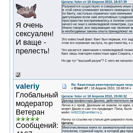
Цитата: folor от 18 Апреля 2010, 18:57:39
Разумеется существуют и совершенно иные о
в этой связи упоминают великого немецкого ф
по Канту, настолько ограничен чувственными
диктующими всем нам интуитивные суждения 
пространство воспринималось в полном соотв
Я очень
ничего не знал о неевклидовой геометрии, с
Иначе говоря, все окружающие нас явления 
сексуален!
и необходимые законы опыта принадлежат не с
Это известный факт. Кант был первым, кто зад
И ваще -
этом его огромная заслуга, по достоинству, к 
прелесть!
Что касается замечания о неевклидовой геоме
Кант лишь повторял известные идеи Сократа, 
Но где тут "высший разум"? С него же началос
valeriy
Re: Квантовая реинтерпретация тео
«
Ответ #7 :
18 Апреля 2010, 19:48:04 »
Глобальный
Цитата: folor от 18 Апреля 2010, 19:00:32
Доклад профессора Дахина, действительно я
модератор
Лично я с проф. Дахиным не знаком, но идеи,
может Дахин и сам это предвидит. Пипа, было 
Ветеран
мейл:
nn9222@rambler.ru
).
Начну со ссылки на статью для широкого пол
Сообщений:
Цитата:
Многочисленные книги по занимательной мате
топологии, странной науке, в которой два пр