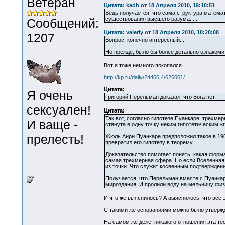
Ветеран
Цитата: kadh от 18 Апреля 2010, 19:10:51
Ведь получается, что сама структура матема
существования высшего разума.....
Сообщений:
Цитата: valeriy от 18 Апреля 2010, 18:28:08
1207
Вопрос, конечно интересный...
Но прежде, было бы более детально ознакоми
Вот я тоже немного покопался...
http://kp.ru/daily/24466.4/626061/
Цитата:
Я очень
Григорий Перельман доказал, что Бога нет.
сексуален!
Цитата:
Так вот, согласно гипотезе Пуанкаре, трехме
И ваще -
стянута в одну точку неким гипотетическим 
прелесть!
Жюль Анри Пуанкаре предположил такое в 190
превратил его гипотезу в теорему.
Доказательство помогает понять, какая форма
самая трехмерная сфера. Но если Вселенная -
из точки. Что служит косвенным подтверждени
Получается, что Перельман вместе с Пуанкар
мироздания. И пролили воду на мельницу физ
И что же выяснилось? А выяснилось, что все
С такими же основаниями можно было утвержд
На самом же деле, никакого отношения эта те