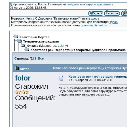
Добро пожаловать,
Гость
. Пожалуйста,
войдите
или
зарегистрируйтесь
.
09 Августа 2026, 13:33:43
Новости:
Книгу С.Доронина "Квантовая магия" читать
здесь
Материалы старого сайта "Физика Магии" доступны для просмотра
здесь
О замеченных глюках просьба писать на почту
quantmag@mail.ru
Квантовый Портал
Тематические разделы
Физика
(Модератор:
valeriy
)
Квантовая реинтерпретация теоремы Пуанкаре-Перельмана
Страниц:
[
1
]
2
Все
Тема: Квантовая реинтерпретация теоремы Пуа
Автор
folor
Квантовая реинтерпретация теорем
«
:
18 Апреля 2010, 08:43:58 »
Старожил
Кстати, уважаемые коллеги, а как вы относит
Ведь получается, что сама структура математ
существования высшего разума.....
Сообщений:
554