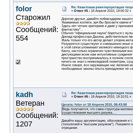
folor
Re: Квантовая реинтерпретация тео
«
Ответ #5 :
18 Апреля 2010, 19:00:32 »
Старожил
Дорогие друзья, давайте поблагодарим нашего
Уважаемые коллеги, зря Вы бросаете камни в 
Здесь нет четких критериев и даже у призна
Сообщений:
фантастику"...
Обычно "официальная наука" бореться с вульга
554
Доклад профессора Дахина, действительно яв
Жаль только что его автор делает упорна ме
Разумеется существуют и совершенно иные о
в этой связи упоминают великого немецкого ф
Канту, настолько ограничен чувственными во
диктующими всем нам интуитивные суждения 
пространство воспринималось в полном соотве
ничего не знал о неевклидовой геометрии, су
Иначе говоря, все окружающие нас явления м
необходимые законы опыта принадлежат не сам
kadh
Re: Квантовая реинтерпретация тео
«
Ответ #6 :
18 Апреля 2010, 19:10:51 »
Ветеран
Цитата: folor от 18 Апреля 2010, 08:43:58
Ведь получается, что сама структура матема
существования высшего разума.....
Сообщений:
Давайте вашу аргументацию, обоснования и т.
1207
(топологией и "высшим разумом"). Покажите на
отрицание.