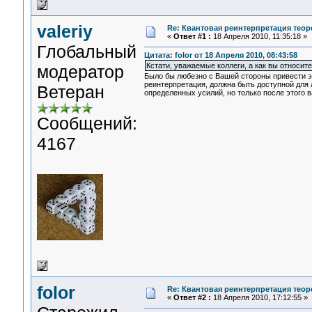
valeriy
Re: Квантовая реинтерпретация тео
«
Ответ #1 :
18 Апреля 2010, 11:35:18 »
Глобальный
Цитата: folor от 18 Апреля 2010, 08:43:58
Кстати, уважаемые коллеги, а как вы относи
модератор
Было бы любезно с Вашей стороны привести э
реинтерпретация, должна быть доступной для 
Ветеран
определенных усилий, но только после этого
Сообщений:
4167
folor
Re: Квантовая реинтерпретация тео
«
Ответ #2 :
18 Апреля 2010, 17:12:55 »