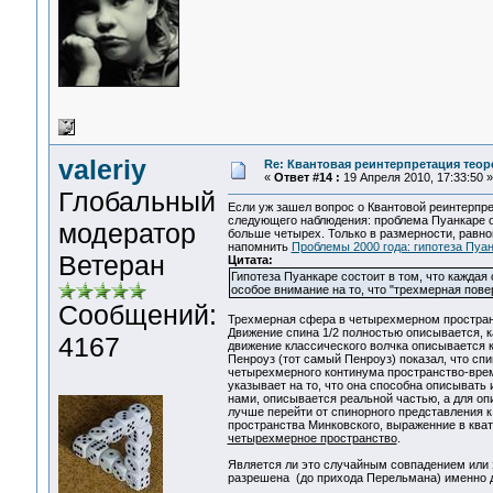
valeriy
Re: Квантовая реинтерпретация тео
«
Ответ #14 :
19 Апреля 2010, 17:33:50 »
Глобальный
Если уж зашел вопрос о Квантовой реинтерпр
следующего наблюдения: проблема Пуанкаре о
модератор
больше четырех. Только в размерности, равн
напомнить
Проблемы 2000 года: гипотеза Пуа
Ветеран
Цитата:
Гипотеза Пуанкаре состоит в том, что кажда
особое внимание на то, что "трехмерная пов
Сообщений:
Трехмерная сфера в четырехмерном простран
Движение спина 1/2 полностью описывается, к
4167
движение классического волчка описывается 
Пенроуз (тот самый Пенроуз) показал, что спи
четырехмерного континума пространство-время
указывает на то, что она способна описывать
нами, описывается реальной частью, а для оп
лучше перейти от спинорного представления к
пространства Минковского, выраженние в ква
четырехмерное пространство
.
Является ли это случайным совпадением или зд
разрешена (до прихода Перельмана) именно 