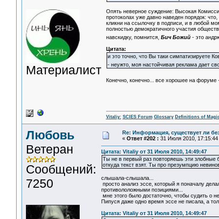
Опять неверное суждение: Высокая Комисси
протоколах уже давно наведен порядок: что,
кликни на ссылочку в подписи, и в любой м
полностью демократичного участия обществ
навскидку, помнится,
Бич Божий
- это андр
Цитата:
и это точно, что Вы таки симпатизируете К
- неужто, моя настойчивая реклама дает с
Материалист
Конечно, конечно... все хорошее на форуме -
Vitaliy:
SCIES Forum
Glossary
Definitions of Magi
Любовь
Re: Информация, существует ли бе
«
Ответ #202 :
31 Июля 2010, 17:15:44
Ветеран
Цитата: Vitaliy от 31 Июля 2010, 14:49:47
Ты не в первый раз повторяешь эти злобные б
откуда текст взят. Ты про презумпцию невин
Сообщений:
слышала-слышала...
7250
просто анализ эссе, который я поначалу дела
противололожными позициями...
мне этого было достаточно, чтобы судить о не
Пипуся даже одно время эссе не писала, а тол
Цитата: Vitaliy от 31 Июля 2010, 14:49:47