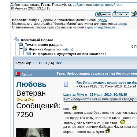
Добро пожаловать,
Гость
. Пожалуйста,
войдите
или
зарегистрируйтесь
.
10 Августа 2026, 23:18:15
Новости:
Книгу С.Доронина "Квантовая магия" читать
здесь
Материалы старого сайта "Физика Магии" доступны для просмотра
здесь
О замеченных глюках просьба писать на почту
quantmag@mail.ru
Квантовый Портал
Тематические разделы
0 П
Физика
(Модератор:
valeriy
)
Информация, существует ли без носителя?
Страниц:
1
...
12
13
[
14
]
Все
Тема: Информация, существует ли без носителя
Автор
Любовь
Re: Информация, существует ли бе
«
Ответ #195 :
31 Июля 2010, 11:19:24
Ветеран
Цитата: Mike от 31 Июля 2010, 10:48:39
Вот и получается некий бильярдный стол,где ш
Сообщений:
неа...
7250
получаются шары без стола, потому как вакуу
- он вроде как есть, но что это такое - непонятн
потому, это может быть и не стол...
да и про электрончики бабушка Наука пока еще 
кАрочь - всего лишь чуток