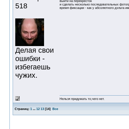
выйти на перекрёсток
518
и сделать несколько последовательных фото
время фиксации - как у абсолютного дэльта и
Делая свои
ошибки -
избегаешь
чужих.
Нельзя придумать то,чего нет.
Страниц:
1
...
12
13
[
14
]
Все