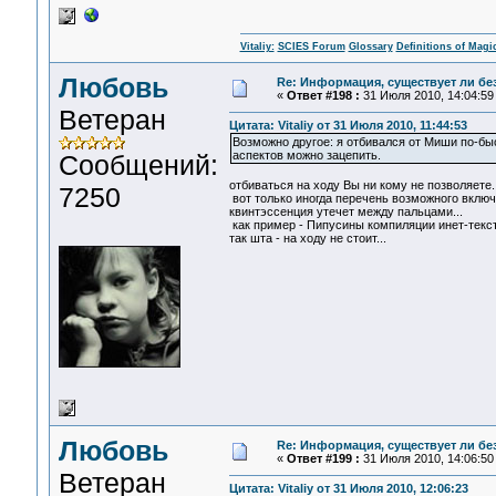
Vitaliy:
SCIES Forum
Glossary
Definitions of Magi
Любовь
Re: Информация, существует ли бе
«
Ответ #198 :
31 Июля 2010, 14:04:59
Ветеран
Цитата: Vitaliy от 31 Июля 2010, 11:44:53
Возможно другое: я отбивался от Миши по-быс
аспектов можно зацепить.
Сообщений:
отбиваться на ходу Вы ни кому не позволяете..
7250
вот только иногда перечень возможного включ
квинтэссенция утечет между пальцами...
как пример - Пипусины компиляции инет-тексто
так шта - на ходу не стоит...
Любовь
Re: Информация, существует ли бе
«
Ответ #199 :
31 Июля 2010, 14:06:50
Ветеран
Цитата: Vitaliy от 31 Июля 2010, 12:06:23