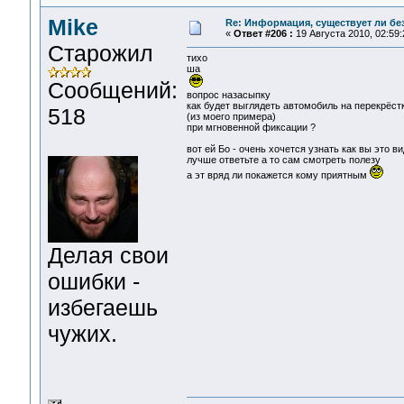
Mike
Re: Информация, существует ли бе
«
Ответ #206 :
19 Августа 2010, 02:59:
Старожил
тихо
ша
Сообщений:
вопрос назасыпку
как будет выглядеть автомобиль на перекрёст
518
(из моего примера)
при мгновенной фиксации ?
вот ей Бо - очень хочется узнать как вы это в
лучше ответьте а то сам смотреть полезу
а эт вряд ли покажется кому приятным
Делая свои
ошибки -
избегаешь
чужих.