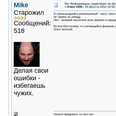
Mike
Re: Информация, существует ли бе
«
Ответ #205 :
19 Августа 2010, 02:55:
Старожил
И сумасшедший,и умалишонный - пасут свои 
не теряют их извиду.
(Кот - великий неучитель всех времён и народо
Сообщений:
Кстате Юнг,почему то считающийся физиком,э
518
Опыт богатый.
Делая свои
ошибки -
избегаешь
чужих.
Нельзя придумать то,чего нет.