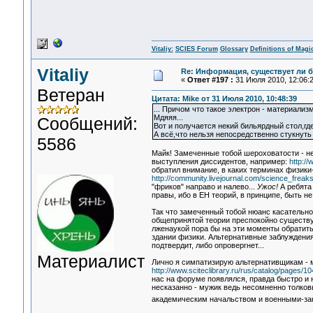
Vitaliy:
SCIES Forum
Glossary
Definitions of Magi
Vitaliy
Re: Информация, существует ли б
«
Ответ #197 :
31 Июля 2010, 12:06:2
Ветеран
Цитата: Mike от 31 Июля 2010, 10:48:39
... Причом что такое электрон - материализм
Мдяяя...
Сообщений:
Вот и получается некий бильярдный стол,где
А всё,что нельзя непосредственно стукнуть 
5586
Майк! Замеченные тобой шероховатости - не
выступления диссидентов, например:
http://
обратил внимание, в каких терминах физик
http://community.livejournal.com/science_freak
"фриков" направо и налево...
Ужос!
А ребята
правы, ибо в ЕН теорий, в принципе, быть н
Так что замеченный тобой нюанс касательно 
общепринятой теории преспокойно существую
лженаукой пора бы на эти моменты обратить
здании физики. Альтернативные заблуждения
подтвердит, либо опровергнет...
Материалист
Лично я симпатизирую альтернативщикам - 
http://www.sciteclibrary.ru/rus/catalog/pages/10
нас на форуме появлялся, правда быстро и 
несказанно - мужик ведь несомненно толко
академическим начальством и военными-зак