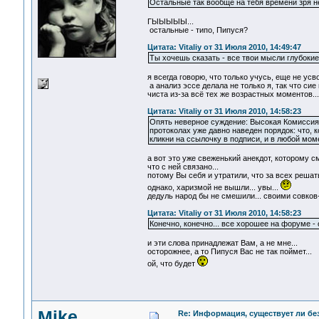
Остальные так вообще на тебя времени зря не
ГЫЫЫЫЫ...
остальные - типо, Пипуся?
Цитата: Vitaliy от 31 Июля 2010, 14:49:47
Ты хочешь сказать - все твои мысли глубоки
я всегда говорю, что только учусь, еще не усв
а анализ эссе делала не только я, так что сие
чиста из-за всё тех же возрастных моментов...
Цитата: Vitaliy от 31 Июля 2010, 14:58:23
Опять неверное суждение: Высокая Комиссия 
протоколах уже давно наведен порядок: что, к
кликни на ссылочку в подписи, и в любой мо
а вот это уже свеженький анекдот, которому 
что с ней связано...
потому Вы себя и утратили, что за всех решат
однако, харизмой не вышли... увы...
дедуль народ бы не смешили... своими совко
Цитата: Vitaliy от 31 Июля 2010, 14:58:23
Конечно, конечно... все хорошее на форуме - о
и эти слова принадлежат Вам, а не мне...
осторожнее, а то Пипуся Вас не так поймет...
ой, что будет
Mike
Re: Информация, существует ли бе