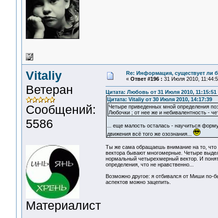
Vitaliy
Re: Информация, существует ли б
«
Ответ #196 :
31 Июля 2010, 11:44:5
Ветеран
Цитата: Любовь от 31 Июля 2010, 11:15:51
Цитата: Vitaliy от 30 Июля 2010, 14:17:39
Сообщений:
Четыре приведенных мной определения поз
Любочки ; от нее же и небивалентность - че
5586
... еще малость осталась - научиться форм
движения всё того же озознания...
Ты же сама обращаешь внимание на то, что 
вектора бывают многомерные. Четыре выдел
нормальный четырехмерный вектор. И понят
определения, что не нравственно...
Возможно другое: я отбивался от Миши по-бы
аспектов можно зацепить.
Материалист