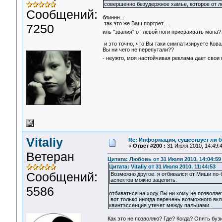
совершенно безудержное хамье, которое от ле
Сообщений:
блиннн...
так это же Ваш портрет...
7250
иль "звания" от левой ноги присваивать мона
и это точно, что Вы таки симпатизируете Ков
Вы ни чего не перепутали??
- неужто, моя настойчивая реклама дает свои
Vitaliy
Re: Информация, существует ли б
«
Ответ #200 :
31 Июля 2010, 14:49:4
Ветеран
Цитата: Любовь от 31 Июля 2010, 14:04:59
Цитата: Vitaliy от 31 Июля 2010, 11:44:53
Сообщений:
Возможно другое: я отбивался от Миши по-б
аспектов можно зацепить.
5586
отбиваться на ходу Вы ни кому не позволяете
вот только иногда перечень возможного вкл
квинтэссенция утечет между пальцами...
Как это не позволяю? Где? Когда? Опять бузи