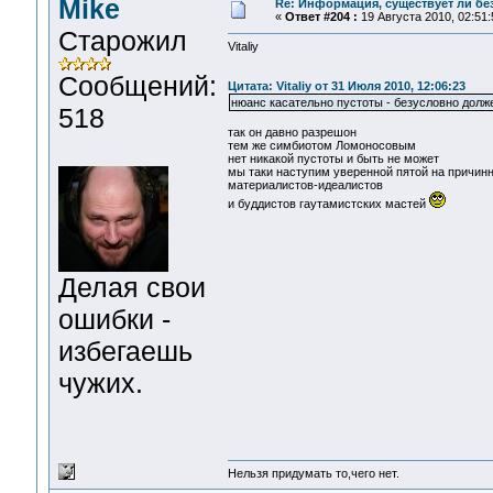
Mike
Re: Информация, существует ли бе
«
Ответ #204 :
19 Августа 2010, 02:51:
Старожил
Vitaliy
Сообщений:
Цитата: Vitaliy от 31 Июля 2010, 12:06:23
нюанс касательно пустоты - безусловно долже
518
так он давно разрешон
тем же симбиотом Ломоносовым
нет никакой пустоты и быть не может
мы таки наступим уверенной пятой на причин
материалистов-идеалистов
и буддистов гаутамистских мастей
Делая свои
ошибки -
избегаешь
чужих.
Нельзя придумать то,чего нет.