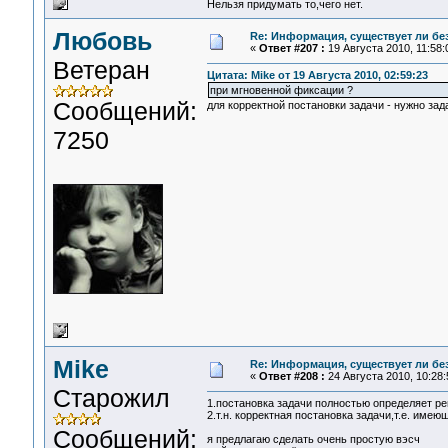
Нельзя придумать то,чего нет.
Любовь
Re: Информация, существует ли бе
«
Ответ #207 :
19 Августа 2010, 11:58:
Ветеран
Цитата: Mike от 19 Августа 2010, 02:59:23
при мгновенной фиксации ?
Сообщений:
для корректной постановки задачи - нужно зад
7250
Mike
Re: Информация, существует ли бе
«
Ответ #208 :
24 Августа 2010, 10:28:
Старожил
1.постановка задачи полностью определяет р
2.т.н. корректная постановка задачи,т.е. имею
Сообщений:
я предлагаю сделать очень простую вэсч