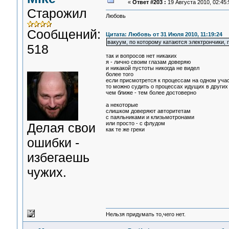
«
Ответ #203 :
19 Августа 2010, 02:45:
Старожил
Любовь
Сообщений:
Цитата: Любовь от 31 Июля 2010, 11:19:24
вакуум, по которому катаются электрончики, 
518
так и вопросов нет никаких
я - лично своим глазам доверяю
и никакой пустоты никогда не видел
более того
если присмотрется к процессам на одном учас
то можно судить о процессах идущих в других
чем ближе - тем более достоверно
а некоторые
слишком доверяют авторитетам
с паяльниками и клизьмотронами
или просто - с флудом
Делая свои
как те же греки
ошибки -
избегаешь
чужих.
Нельзя придумать то,чего нет.