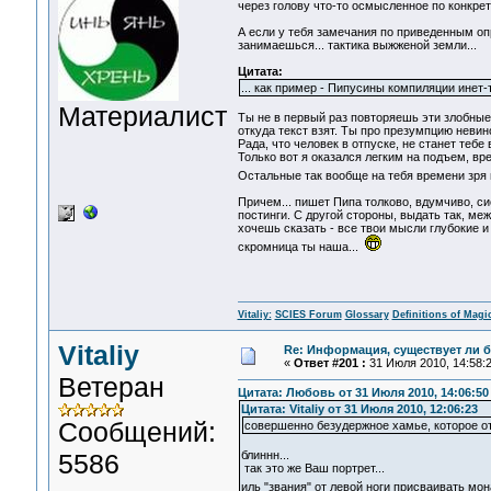
через голову что-то осмысленное по конкрет
А если у тебя замечания по приведенным о
занимаешься... тактика выжженой земли...
Цитата:
... как пример - Пипусины компиляции инет-т
Материалист
Ты не в первый раз повторяешь эти злобные
откуда текст взят. Ты про презумпцию невино
Рада, что человек в отпуске, не станет тебе
Только вот я оказался легким на подъем, вр
Остальные так вообще на тебя времени зря 
Причем... пишет Пипа толково, вдумчиво, си
постинги. С другой стороны, выдать так, м
хочешь сказать - все твои мысли глубокие 
скромница ты наша...
Vitaliy:
SCIES Forum
Glossary
Definitions of Magi
Vitaliy
Re: Информация, существует ли б
«
Ответ #201 :
31 Июля 2010, 14:58:2
Ветеран
Цитата: Любовь от 31 Июля 2010, 14:06:50
Цитата: Vitaliy от 31 Июля 2010, 12:06:23
Сообщений:
совершенно безудержное хамье, которое от
5586
блиннн...
так это же Ваш портрет...
иль "звания" от левой ноги присваивать мо