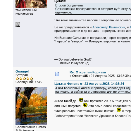
Цитата:
Второй Болдачева.
Сознание как пространство, в котором субъекту
таинственный
оцененное.
незнакомец
Это тоже знаменитая версия. В европах ее осново
Ее же придерживаются и
Александр Каминский
, и
придерживался и я до начала—середины этого лет
Но Высшие Силы меня поправили, через посредни
"первой" и "второй". — Которую, впрочем, в явном 
— Do you believe in God?
— I believe in Myself. (c)
Quangel
Re: Открытия Корнака
Ветеран
«
Ответ #85 :
24 Августа 2025, 13:18:39 
Сообщений: 7735
Цитата: Феникс от 23 Августа 2025, 14:16:24
А вот Квантовый Ангел, к примеру, исповедует о
написано, а выйти за его пределы для него — кощ
Ангел такой,да.
Как прочел в 2007-м "КМ",как п
сильный получил.
Это само-собой касается "эг
"мир реально - вот такой,и никак иначе".
А "эгр
Лабораториях" или "Великого Дракона в Колесе П
Сaementarius Civitas
Solis Aeterna