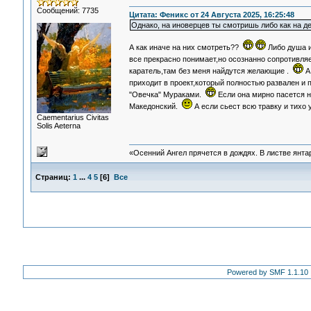
Сообщений: 7735
Цитата: Феникс от 24 Августа 2025, 16:25:48
Однако, на иноверцев ты смотришь либо как на дет
А как иначе на них смотреть??
Либо душа и
все прекрасно понимает,но осознанно сопротивля
каратель,там без меня найдутся желающие .
А 
приходит в проект,который полностью развален и 
"Овечка" Мураками.
Если она мирно пасется н
Македонский.
А если сьест всю травку и тихо
Сaementarius Civitas
Solis Aeterna
«Осенний Ангел прячется в дождях. В листве янтарн
Страниц:
1
...
4
5
[
6
]
Все
Powered by SMF 1.1.10