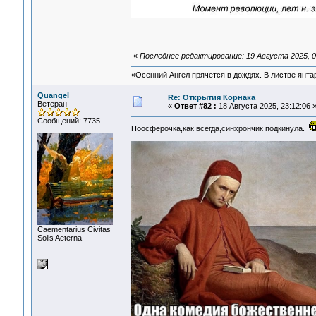
«
Последнее редактирование: 19 Августа 2025, 0
«Осенний Ангел прячется в дождях. В листве янтарн
Quangel
Re: Открытия Корнака
Ветеран
«
Ответ #82 :
18 Августа 2025, 23:12:06 
Сообщений: 7735
Ноосферочка,как всегда,синхрончик подкинула.
Сaementarius Civitas
Solis Aeterna