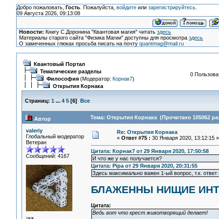
Добро пожаловать,
Гость
. Пожалуйста,
войдите
или
зарегистрируйтесь
.
09 Августа 2026, 09:13:08
Новости:
Книгу С.Доронина "Квантовая магия" читать
здесь
Материалы старого сайта "Физика Магии" доступны для просмотра
здесь
О замеченных глюках просьба писать на почту
quantmag@mail.ru
Квантовый Портал
Тематические разделы
0 Пользоват
Философия
(Модератор:
Корнак7
)
Открытия Корнака
Страниц:
1
...
4
5
[
6
]
Все
Тема: Открытия Корнака (Прочитано 105062 ра
Автор
valeriy
Re: Открытия Корнака
Глобальный модератор
«
Ответ #75 :
30 Января 2020, 13:12:15 »
Ветеран
Цитата: Корнак7 от 29 Января 2020, 17:50:58
Сообщений: 4167
И что же у нас получается?
Цитата: Pipa от 29 Января 2020, 20:31:55
Здесь максимально важен 1-ый вопрос, т.к. ответ
БЛАЖЕННЫ НИЩИЕ ИН
Цитата:
Ведь вот что крест животворящий делает!