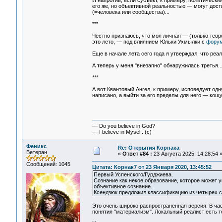
И напротив, если субъект, к примеру, политическ
его же, но объективной реальностью — могут дос
(=человека или сообщества)...
***
Честно признаюсь, что моя личная — (только теор
это лето, — под влиянием Юльки Ухмылки с
фору
Еще в начале лета сего года я утверждал, что реа
А теперь у меня "внезапно" обнаружилась третья.
***
А вот Квантовый Ангел, к примеру, исповедует од
написано, а выйти за его пределы для него — кощу
— Do you believe in God?
— I believe in Myself. (c)
Феникс
Re: Открытия Корнака
Ветеран
«
Ответ #84 :
23 Августа 2025, 14:28:54 
Сообщений: 1045
Цитата: Корнак7 от 23 Января 2020, 13:45:52
Первый Успенского/Гурджиева.
Сознание как некое образование, которое может 
объективное сознание.
Ксендзюк предложил классификацию из четырех с
Это очень широко распространенная версия. В ча
понятия "материализм". Локальный реалист есть т