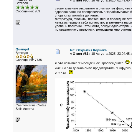
«
Ответ #80 :
18 Августа 2025, 02:49:40 
Ветеран
своим главным открытием я считаю тот факт, что 
Сообщений: 959
здравоохранение превратилось в зарабатывание б
спорт стал гонкой в допингах
литература, фильмы, поэзия, песни последних лет
наука исчерпала себя полностью и заменена на 
уровень политики - это нечто, вокруг одно старич
по сравнению с прежними, имеющими многотомные 
Quangel
Re: Открытия Корнака
Ветеран
«
Ответ #81 :
18 Августа 2025, 23:04:45 
Сообщений: 7735
Я это называю "Вырожденное Просвещение".
Д
именно это должна была предотвратить "Бифурка
2027-го.
Сaementarius Civitas
Solis Aeterna