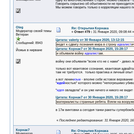
одну из многочисленных сторон. Можно сказать - о
Говорить серьезно об объктивности не приходится.
Мы можем говорить только о корреляции нашего п
Oleg
Re: Открытия Корнака
Модератор своей темы
«
Ответ #79 :
31 Января 2020, 09:08:44 »
Ветеран
Цитата: valeriy от 30 Января 2020, 13:12:15
Сообщений: 8943
ведет к сдвигу познания мира в строну
идеалист
и
Цитата: Корнак7 от 30 Января 2020, 15:28:17
Йожык в нирване
и объявили войну
идеалист
ам.
войну они объявили "всем кто не с нами" - девиз 
только вот квантовое сознание, квантовая адвайта
там не требуется. только практика и личный опыт
а вот ленин
изьм
- вполне себе истовое верование
"
идей
ностью" которого можно "непогрешимо убиват
"
идея
овладела" и он уже ничего и никого не видит
Цитата: Корнак7 от 30 Января 2020, 15:28:17
материалисты странные ребята. Взяли на вооруж
в 17м винтовки а сегодня танки ракеты супербомбы 
«
Последнее редактирование: 31 Января 2020, 16
Корнак7
Re: Открытия Корнака
Модератор