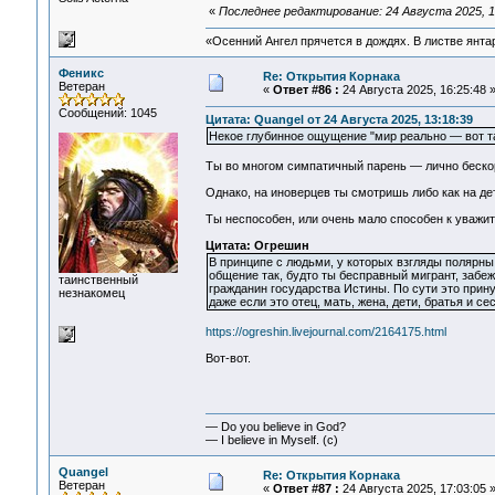
«
Последнее редактирование: 24 Августа 2025, 1
«Осенний Ангел прячется в дождях. В листве янтарн
Феникс
Re: Открытия Корнака
Ветеран
«
Ответ #86 :
24 Августа 2025, 16:25:48 
Сообщений: 1045
Цитата: Quangel от 24 Августа 2025, 13:18:39
Некое глубинное ощущение "мир реально — вот так
Ты во многом симпатичный парень — лично бескор
Однако, на иноверцев ты смотришь либо как на дет
Ты неспособен, или очень мало способен к уважи
Цитата: Огрешин
В принципе с людьми, у которых взгляды полярны
общение так, будто ты бесправный мигрант, забеж
таинственный
гражданин государства Истины. По сути это прину
незнакомец
даже если это отец, мать, жена, дети, братья и се
https://ogreshin.livejournal.com/2164175.html
Вот-вот.
— Do you believe in God?
— I believe in Myself. (c)
Quangel
Re: Открытия Корнака
Ветеран
«
Ответ #87 :
24 Августа 2025, 17:03:05 