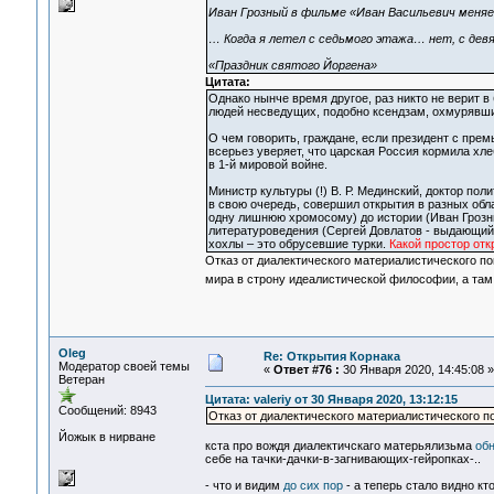
Иван Грозный в фильме «Иван Васильевич меня
… Когда я летел с седьмого этажа… нет, с де
«Праздник святого Йоргена»
Цитата:
Однако нынче время другое, раз никто не верит в
людей несведущих, подобно ксендзам, охмурявши
О чем говорить, граждане, если президент с пре
всерьез уверяет, что царская Россия кормила хле
в 1-й мировой войне.
Министр культуры (!) В. Р. Мединский, доктор по
в свою очередь, совершил открытия в разных облас
одну лишнюю хромосому) до истории (Иван Грозны
литературоведения (Сергей Довлатов - выдающийся
хохлы – это обрусевшие турки.
Какой простор от
Отказ от диалектического материалистического по
мира в строну идеалистической философии, а там
Oleg
Re: Открытия Корнака
Модератор своей темы
«
Ответ #76 :
30 Января 2020, 14:45:08 »
Ветеран
Цитата: valeriy от 30 Января 2020, 13:12:15
Сообщений: 8943
Отказ от диалектического материалистического п
Йожык в нирване
кста про вождя диалектичскаго матерьялизьма
об
себе на тачки-дачки-в-загнивающих-гейропках-..
- что и видим
до сих пор
- а теперь стало видно кт