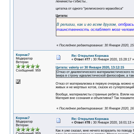
ленинисты-гэбисты..
цитатка от одного "религиозного мракобеса"
Цитата:
В религии, как и во всем другом
, отбрасы
таинственность ослабляет мозг челове
«
Последнее редактирование: 30 Января 2020, 15
Корнак7
Re: Открытия Корнака
Модератор
«
Ответ #77 :
30 Января 2020, 15:28:17 »
Ветеран
Цитата: valeriy от 30 Января 2020, 13:12:15
Сообщений: 959
Отказ от диалектического материалистического по
мира в строну идеалистической философии, а там
Отказ от материализма в первую очередь можно на
живых и не мертвых котов, сказок из суперпозиций
Вообще, материалисты странные ребята. Взяли на
Материя вне сознания и объективна? Так покажите 
«
Последнее редактирование: 30 Января 2020, 16
Корнак7
Re: Открытия Корнака
Модератор
«
Ответ #78 :
30 Января 2020, 16:01:13 »
Ветеран
Как я уже сказал, мне нечего возразить по поводу
Сообщений: 959