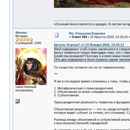
«Осенний Ангел прячется в дождях. В листве янтарн
Феникс
Re: Открытия Корнака
Ветеран
«
Ответ #83 :
23 Августа 2025, 14:16:24 
Сообщений: 1045
Цитата: Корнак7 от 23 Января 2020, 13:43:13
Мой подвариант этой схемы заключался в следующ
могут появиться только благодаря тому, что с ним
свойства возникли? Поэтому я и ввел новое поня
Эти два подварианта были названы одним законо
По существу согласен (но не по терминологии).
***
Я же в последнее время склоняюсь к тому, чтобы 
таинственный
1. Метафизическая (=трансцендентная).
незнакомец
2. Объективная (в моем специфическом смысле).
3. Субъективная.
Трансцендентная реальность первична и фундаме
Объективная реальность — это та, среди которой 
которую видит субъект (а точнее, его сознание).
Разница между объективной и субъективной реаль
(=высококачественной) парадигмой.