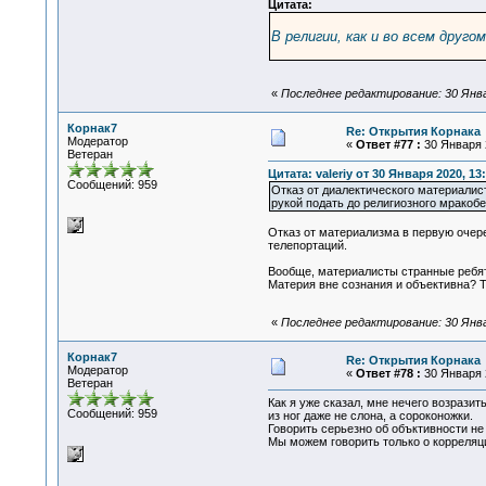
Цитата:
В религии, как и во всем другом
«
Последнее редактирование: 30 Январ
Корнак7
Re: Открытия Корнака
Модератор
«
Ответ #77 :
30 Января 2
Ветеран
Цитата: valeriy от 30 Января 2020, 13
Сообщений: 959
Отказ от диалектического материалис
рукой подать до религиозного мракоб
Отказ от материализма в первую очере
телепортаций.
Вообще, материалисты странные ребят
Материя вне сознания и объективна? Т
«
Последнее редактирование: 30 Янва
Корнак7
Re: Открытия Корнака
Модератор
«
Ответ #78 :
30 Января 2
Ветеран
Как я уже сказал, мне нечего возрази
Сообщений: 959
из ног даже не слона, а сороконожки.
Говорить серьезно об объктивности не
Мы можем говорить только о корреляц