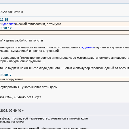
020, 09:08:44 »
:12:15
у
идеалист
ической философии, а там уже
15:28:17
и" - девиз любой стаи гопоты
вая адвайта и ква-йога не имеют никакого отношения к
идеа
лиз
ьму (как и к другому -
иманья кундалиней и прочих штукенций
 верование в "единственно верное и непогрешимое материалистическое-эмпириокрети.
еря и на урановые рудники, ...
го не видит и не слышит а люди для него - щепки и биомусор "произошедший от обезья
15:28:17
и на вооружение
 супербомбы - у кого кнопка тот и царь
я 2020, 16:44:45 от Oleg
»
2025, 02:49:40 »
 факт, что мы, всё человечество, оказались в полной жопе
батывание бабла
следних лет просто отстой, абсолютно ничего выдающегося