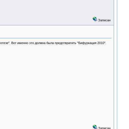
Записан
потезе". Вот именно это должна была предотвратить "Бифуркация 2010".
Записан