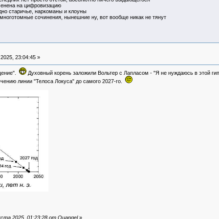
менена на цифровизацию
одно старичье, наркоманы и клоуны
ноготомные сочинения, нынешние ну, вот вообще никак не тянут
2025, 23:04:45 »
щение".
Духовный корень заложили Вольтер с Лапласом - "Я не нуждаюсь в этой ги
ечению линии "Телоса Локуса" до самого 2027-го.
ста 2025, 01:23:28 от Quangel
»