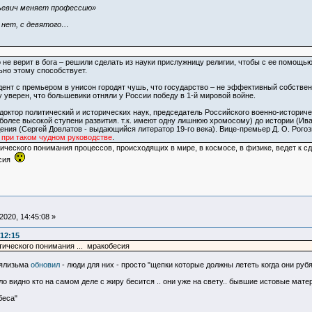
ьевич меняет профессию»
 нет, с девятого…
о не верит в бога – решили сделать из науки прислужницу религии, чтобы с ее помощ
но этому способствует.
идент с премьером в унисон городят чушь, что государство – не эффективный собствен
у уверен, что большевики отняли у России победу в 1-й мировой войне.
, доктор политический и исторических наук, председатель Российского военно-историч
а более высокой ступени развития. т.к. имеют одну лишнюю хромосому) до истории (И
ения (Сергей Довлатов - выдающийся литератор 19-го века). Вице-премьер Д. О. Рогоз
 при таком чудном руководстве
.
ического понимания процессов, происходящих в мире, в космосе, в физике, ведет к с
есия
020, 14:45:08 »
:12:15
тического понимания ... мракобесия
ьялизьма
обновил
- люди для них - просто "щепки которые должны лететь когда они рубя
ало видно кто на самом деле с жиру бесится .. они уже на свету.. бывшие истовые мат
беса"