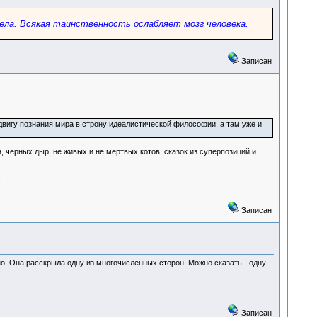
дела. Всякая таинственность ослабляет мозг человека.
Записан
двигу познания мира в строну идеалистической философии, а там уже и
 черных дыр, не живых и не мертвых котов, сказок из суперпозиций и
.
Записан
но. Она расскрыла одну из многочисленных сторон. Можно сказать - одну
Записан