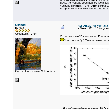
наука исчерпала себя полностью и за
уровень политики - это нечто, вокруг 
по сравнению с прежними, имеющими м
Quangel
Re: Открытия Корнака
Ветеран
«
Ответ #81 :
18 Августа 
Сообщений: 7735
Я это называю "Вырожденное Просве
"Не Шмогла!"(с) Теперь течем по т
Сaementarius Civitas Solis Aeterna
«
Последнее редактирование: 19 Авгу