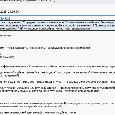
истве янтарной, в переливах света...» (c)
2025, 14:16:24 »
13:43:13
я в следующем. У предметов вне сознания есть Потенциальные свойства. Они ведь, эт
жено первоначально и до контакта. Иначе как бы эти свойства возникли? Поэтому я и 
дним законом ПиП — законом полусубъективности-потенциальности.
нологии).
ому, чтобы разделить "реальность" на следующие ее разновидности:
.
м смысле).
 и фундаментальна. Объективная и субъективная являются ее следствиями (порожде
и которой субъект живет "на самом деле", и которую он не видит. Субъективная реальн
я парадигмой!
ивной реальностями может стремиться к нулю, — в случае если субъект обладает пра
 политический украинец или научный атеист, — то расхождения между его субъективной
 является неминуемый крах данного субъекта (=человека или сообщества)...
(только теоретическая, а отнюдь не практическая!) — парадигма претерпела существ
е гениальный, а сегодня абсолютно пропащий).
дал, что реальностей две: метафизическая и субъективная.