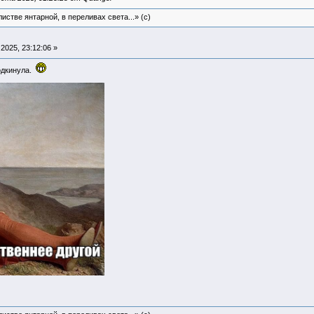
истве янтарной, в переливах света...» (c)
2025, 23:12:06 »
одкинула.