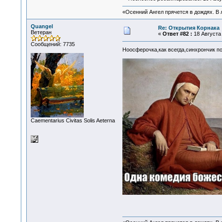
«Осенний Ангел прячется в дождях. В л
Quangel
Re: Открытия Корнака
Ветеран
«
Ответ #82 :
18 Августа 
Сообщений: 7735
Ноосферочка,как всегда,синхрончик п
Сaementarius Civitas Solis Aeterna