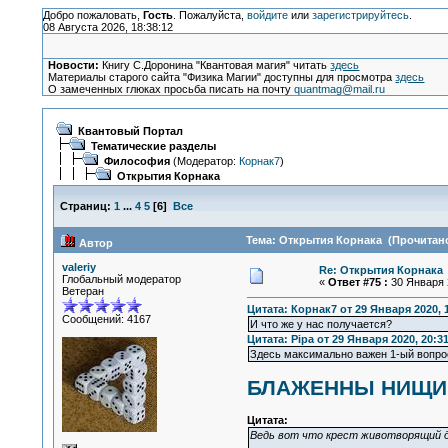
Добро пожаловать,
Гость
. Пожалуйста,
войдите
или
зарегистрируйтесь
.
08 Августа 2026, 18:38:12
Новости:
Книгу С.Доронина "Квантовая магия" читать
здесь
Материалы старого сайта "Физика Магии" доступны для просмотра
здесь
О замеченных глюках просьба писать на почту
quantmag@mail.ru
Квантовый Портал
Тематические разделы
Философия
(Модератор:
Корнак7
)
Открытия Корнака
Страниц:
1
...
4
5
[
6
]
Все
Тема: Открытия Корнака (Прочитано
Автор
valeriy
Re: Открытия Корнака
Глобальный модератор
«
Ответ #75 :
30 Января 2
Ветеран
Цитата: Корнак7 от 29 Января 2020, 
Сообщений: 4167
И что же у нас получается?
Цитата: Pipa от 29 Января 2020, 20:3
Здесь максимально важен 1-ый вопрос,
БЛАЖЕННЫ НИЩИ
Цитата:
Ведь вот что крест животворящий 