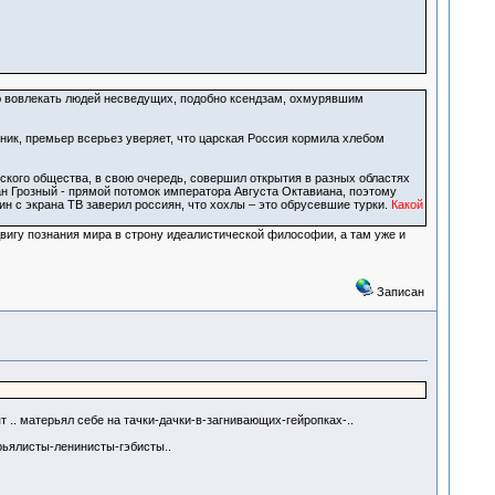
ью вовлекать людей несведущих, подобно ксендзам, охмурявшим
ник, премьер всерьез уверяет, что царская Россия кормила хлебом
еского общества, в свою очередь, совершил открытия в разных областях
ван Грозный - прямой потомок императора Августа Октавиана, поэтому
ин с экрана ТВ заверил россиян, что хохлы – это обрусевшие турки.
Какой
двигу познания мира в строну идеалистической философии, а там уже и
Записан
т .. матерьял себе на тачки-дачки-в-загнивающих-гейропках-..
ерьялисты-ленинисты-гэбисты..