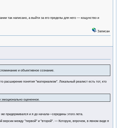
нии так написано, а выйти за его пределы для него — кощунство и
Записан
вспоминание и объективное сознание.
то расширение понятия "материализм". Локальный реалист есть тот, кто
и эмоционально оцененное.
е же придерживался и я до начала—середины этого лета.
версии между "первой" и "второй". — Которую, впрочем, в явном виде я