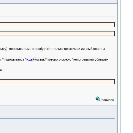
изьму). веровать там не требуется. только практика и личный опыт на
." прикрываясь "
идей
ностью" которого можно "непогрешимо убивать-
н..
Записан