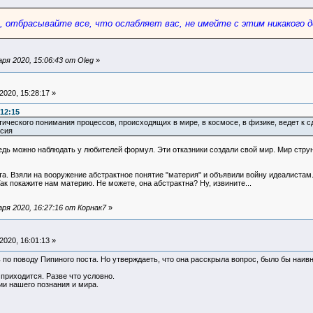
, отбрасывайте все, что ослабляет вас, не имейте с этим никакого 
я 2020, 15:06:43 от Oleg
»
020, 15:28:17 »
:12:15
тического понимания процессов, происходящих в мире, в космосе, в физике, ведет к с
есия
дь можно наблюдать у любителей формул. Эти отказники создали свой мир. Мир струн,
а. Взяли на вооружение абстрактное понятие "материя" и объявили войну идеалистам
ак покажите нам материю. Не можете, она абстрактна? Ну, извините...
ря 2020, 16:27:16 от Корнак7
»
020, 16:01:13 »
ть по поводу Пипиного поста. Но утверждаеть, что она расскрыла вопрос, было бы наив
 приходится. Разве что условно.
ии нашего познания и мира.