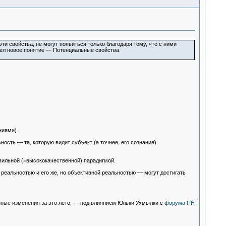
и свойства, не могут появиться только благодаря тому, что с ними
ввел новое понятие — Потенциальные свойства.
ниями).
ость — та, которую видит субъект (а точнее, его сознание).
вильной (=высококачественной) парадигмой.
 реальностью и его же, но объективной реальностью — могут достигать
енные изменения за это лето, — под влиянием Юльки Ухмылки с
форума ПН