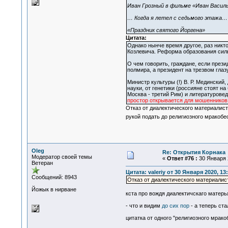
Иван Грозный в фильме «Иван Васил
… Когда я летел с седьмого этажа…
«Праздник святого Йоргена»
Цитата:
Однако нынче время другое, раз никт
Козлевича. Реформа образования силь
О чем говорить, граждане, если през
полмира, а президент на трезвом глаз
Министр культуры (!) В. Р. Мединский
науки, от генетики (россияне стоят н
Москва - третий Рим) и литературовед
простор открывается для мошенников
Отказ от диалектического материалист
рукой подать до религиозного мракоб
Oleg
Re: Открытия Корнака
Модератор своей темы
«
Ответ #76 :
30 Января 2
Ветеран
Цитата: valeriy от 30 Января 2020, 13
Сообщений: 8943
Отказ от диалектического материалис
Йожык в нирване
кста про вождя диалектичскаго матер
- что и видим
до сих пор
- а теперь ст
цитатка от одного "религиозного мрако