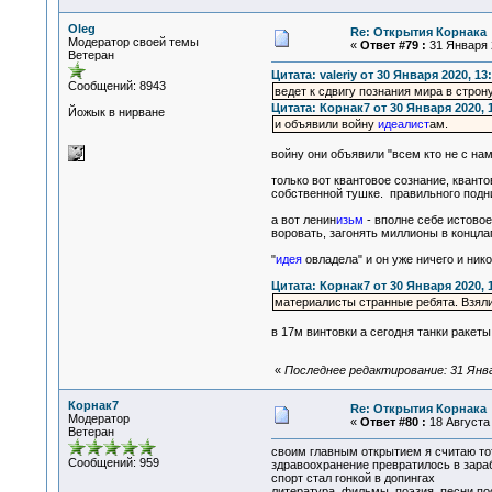
Oleg
Re: Открытия Корнака
Модератор своей темы
«
Ответ #79 :
31 Января 2
Ветеран
Цитата: valeriy от 30 Января 2020, 13
Сообщений: 8943
ведет к сдвигу познания мира в строн
Цитата: Корнак7 от 30 Января 2020, 
Йожык в нирване
и объявили войну
идеалист
ам.
войну они объявили "всем кто не с нам
только вот квантовое сознание, кванто
собственной тушке. правильного подн
а вот ленин
изьм
- вполне себе истовое
воровать, загонять миллионы в концлаг
"
идея
овладела" и он уже ничего и нико
Цитата: Корнак7 от 30 Января 2020, 
материалисты странные ребята. Взял
в 17м винтовки а сегодня танки ракеты
«
Последнее редактирование: 31 Январ
Корнак7
Re: Открытия Корнака
Модератор
«
Ответ #80 :
18 Августа 
Ветеран
своим главным открытием я считаю тот
Сообщений: 959
здравоохранение превратилось в зара
спорт стал гонкой в допингах
литература, фильмы, поэзия, песни по