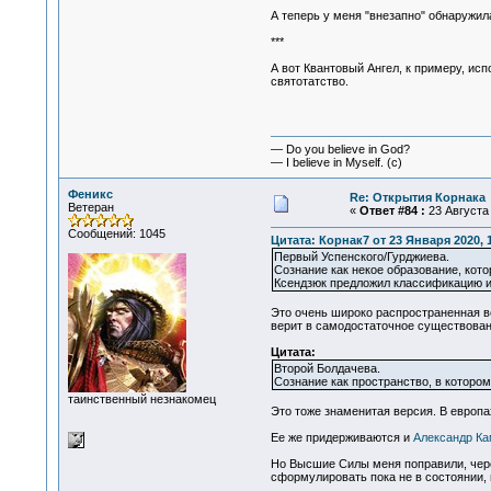
А теперь у меня "внезапно" обнаружил
***
А вот Квантовый Ангел, к примеру, ис
святотатство.
— Do you believe in God?
— I believe in Myself. (c)
Феникс
Re: Открытия Корнака
Ветеран
«
Ответ #84 :
23 Августа 
Сообщений: 1045
Цитата: Корнак7 от 23 Января 2020, 
Первый Успенского/Гурджиева.
Сознание как некое образование, кот
Ксендзюк предложил классификацию и
Это очень широко распространенная ве
верит в самодостаточное существова
Цитата:
Второй Болдачева.
Сознание как пространство, в котор
таинственный незнакомец
Это тоже знаменитая версия. В европа
Ее же придерживаются и
Александр Ка
Но Высшие Силы меня поправили, чере
сформулировать пока не в состоянии, н