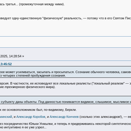
ась третья... (промежуточная между ними).
поведует одну-единственную "физическую" реальность, — потому что в его Святом Писа
2025, 14:28:54 »
13:45:52
орое может усиливаться, засыпать и просыпаться. Сознание обычного человека, само
з четырех степеней пробуждения сознания.
рсия. В частности, ее исповедуют все локальные реалисты ("локальный реализм" — э
ние
трехмерного
физического мира).
ом субъекту даны объекты. Под данностью понимается видимое, слышимое, мыслимое 
х ее основоположником был, по-видимому, Беркли.
минский
, и
Александр Коробов
, и
Александр Кончеев
(сколько этих александров!), — е
з посредничество Юльки Ухмылки, и теперь я придерживаюсь некоторой синтетической 
о интуитивно я ее уже узрел...