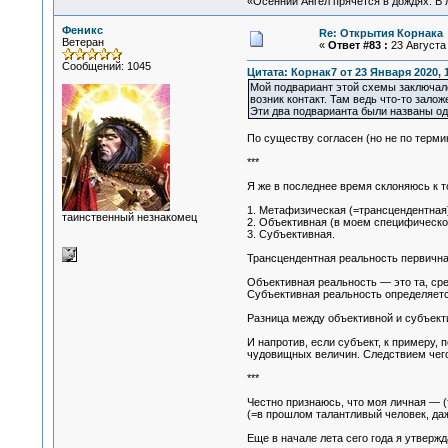
«Осенний Ангел прячется в дождях. В л
Феникс
Re: Открытия Корнака
Ветеран
«
Ответ #83 :
23 Августа 
Сообщений: 1045
Цитата: Корнак7 от 23 Января 2020, 
Мой подвариант этой схемы заключалс
возник контакт. Там ведь что-то зало
Эти два подварианта были названы о
По существу согласен (но не по терми
***
Я же в последнее время склоняюсь к т
1. Метафизическая (=трансцендентная)
таинственный незнакомец
2. Объективная (в моем специфическо
3. Субъективная.
Трансцендентная реальность первична
Объективная реальность — это та, сред
Субъективная реальность определяетс
Разница между объективной и субъект
И напротив, если субъект, к примеру,
чудовищных величин. Следствием чего
***
Честно признаюсь, что моя личная — 
(=в прошлом талантливый человек, даж
Еще в начале лета сего года я утверж