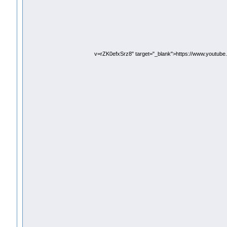
v=rZK0efxSrz8" target="_blank">https://www.youtub