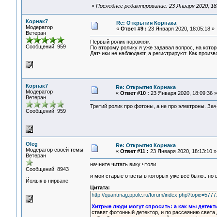
«
Последнее редактирование: 23 Января 2020, 18
Корнак7
Re: Открытия Корнака
Модератор
«
Ответ #9 :
23 Января 2020, 18:05:18 »
Ветеран
Первый ролик порожняк
Сообщений: 959
По второму ролику я уже задавал вопрос, на котор
Датчики не наблюдают, а регистрируют. Как произ
Корнак7
Re: Открытия Корнака
Модератор
«
Ответ #10 :
23 Января 2020, 18:09:36 »
Ветеран
Третий ролик про фотоны, а не про электроны. Зач
Сообщений: 959
Oleg
Re: Открытия Корнака
Модератор своей темы
«
Ответ #11 :
23 Января 2020, 18:13:10 »
Ветеран
начните читать вику чтоли
Сообщений: 8943
и мои старые ответы в которых уже всё было.. н
Йожык в нирване
Цитата:
http://quantmag.ppole.ru/forum/index.php?topic=5
Хитрые люди могут спросить: а как мы детект
ставят фотонный детектор, и по рассеянию света 