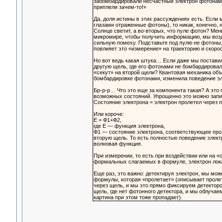
забомбардировали несчастный электрон фотонами,
приплели зачем-то!»
Да, доля истины в этих рассуждениях есть. Если
глазами отраженные фотоны), то никак, конечно, 
Солнце светит, а во-вторых, что пуле фотон? Мен
микромире, чтобы получить информацию, мы возд
сильную помеху. Подставьте под пулю не фотоны
повлияет это «измерение» на траекторию и скорос
Но вот ведь какая штука… Если даже мы поставили
другую щель, где его фотонами не бомбардировали
«секут» на второй щели? Квантовая механика объя
бомбардировке фотонами, изменила поведение эле
Бр-р-р… Что это еще за компонента такая? А это
возможных состояний. Упрощенно это можно запис
Состояние электрона = электрон пролетел через 
Или короче:
Е = Ф1+Ф2,
где Е — функция электрона,
Ф1 — состояние электрона, соответствующее про
вторую щель. То есть полностью поведение элект
волновая функция.
При измерении, то есть при воздействии или на «с
формальных слагаемых в формуле, электрон локал
Еще раз, это важно: детектируя электрон, мы мож
формулы, которая «пролетает» (описывает пролет
через щель, и мы это прямо фиксируем детекторо
щель, где нет фотонного детектора, и мы облучае
картина при этом тоже пропадает).