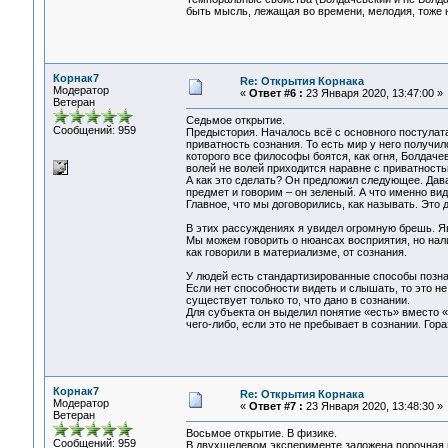
быть мысль, лежащая во времени, мелодия, тоже 
Корнак7
Re: Открытия Корнака
Модератор
«
Ответ #6 :
23 Января 2020, 13:47:00 »
Ветеран
Седьмое открытие.
Сообщений: 959
Предыстория. Началось всё с основного постулата
приватность сознания. То есть мир у него получил
которого все философы боятся, как огня, Болдаче
волей не волей приходится наравне с приватность
А как это сделать? Он предложил следующее. Дава
предмет и говорим – он зеленый. А что именно види
Главное, что мы договорились, как называть. Это
В этих рассуждениях я увидел огромную брешь. Я
Мы можем говорить о нюансах восприятия, но налич
как говорили в материализме, от сознания.
У людей есть стандартизированные способы познани
Если нет способности видеть и слышать, то это н
существует только то, что дано в сознании.
Для субъекта он выделил понятие «есть» вместо «
чего-либо, если это не пребывает в сознании. Гор
Корнак7
Re: Открытия Корнака
Модератор
«
Ответ #7 :
23 Января 2020, 13:48:30 »
Ветеран
Восьмое открытие. В физике.
Сообщений: 959
В двухщелевом эксперименте заложена порочная 