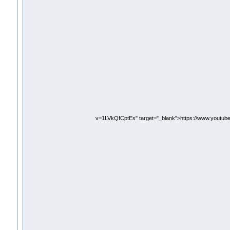
v=1LVkQfCptEs" target="_blank">https://www.youtu