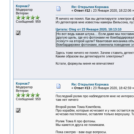
Корнак7
Re: Открытия Корнака
Модератор
«
Ответ #12 :
23 Января 2020, 18:22:06 »
Ветеран
Я ничего не понял. Как вы детектируете электрон
Сообщений: 959
Из детекторов мне известны камеры Вильсона, пуз
Цитата: Oleg от 23 Января 2020, 18:13:10
Но вот ведь какая штука… Если даже мы поставили
другую щель, где его фотонами не бомбардировали
«секут» на второй щели? Квантовая механика объя
бомбардировке фотонами, изменила поведение эле
Здесь тоже ничего не понял. Зачем ставить детек
Каким образом вы детектируете электроны?
Кстати, формулы меня не впечатляют
Корнак7
Re: Открытия Корнака
Модератор
«
Ответ #13 :
23 Января 2020, 18:42:59 »
Ветеран
Последний ролик про наблюдателя мне не интерес
Сообщений: 959
там нет ничего
Второй ролик Тома Кэмпбела.
Про корабли, которые исчезают и у них остается в
исчезаю постепенно, оставляя только верхушку. Т
Ролик Тома К про фотоны.
Мы кажется друга не понимаем.
Пока смотрю - вам еще вопросы.