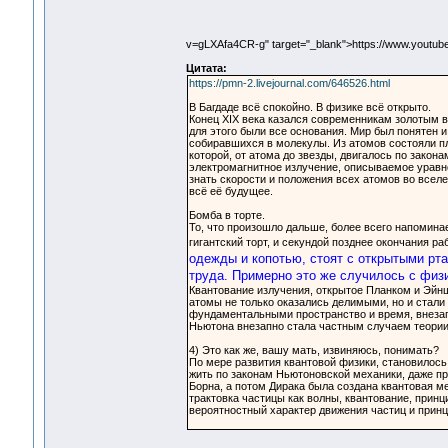
v=gLXAfa4CR-g" target="_blank">https://www.youtu
Цитата:
https://pmn-2.livejournal.com/646526.html
В Багдаде всё спокойно. В физике всё открыто.
Конец XIX века казался современникам золотым в
для этого были все основания. Мир был понятен 
собиравшихся в молекулы. Из атомов состояли п
которой, от атома до звезды, двигалось по закон
электромагнитное излучение, описываемое уравне
знать скорости и положения всех атомов во всел
всё её будущее.
Бомба в торте.
То, что произошло дальше, более всего напоминае
гигантский торт, и секундой позднее окончания р
одежды и копотью, стоят с открытыми рта
труда. Примерно это же случилось с физи
Квантование излучения, открытое Планком и Эйн
атомы не только оказались делимыми, но и стали
фундаментальными пространство и время, внезап
Ньютона внезапно стала частным случаем теории
4) Это как же, вашу мать, извиняюсь, понимать?
По мере развития квантовой физики, становилось 
жить по законам Ньютоновской механики, даже пр
Борна, а потом Дирака была создана квантовая 
трактовка частицы как волны, квантование, прин
вероятностный характер движения частиц и прин