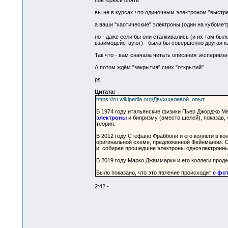
повторюсь опять
вы не в курсах что одиночным электроном "выстр
а ваши "хаотические" электроны (один на кубомет
но - даже если бы они сталкивались (и их там было
взаимодействуют) - была бы совершенно другая кар
Так что - вам сначала читать описания эксперимен
А потом ждём "закрытия" сиих "открытий"
ps
Цитата:
https://ru.wikipedia.org/Двухщелевой_опыт
В 1974 году итальянские физики Пьер Джорджо М
электроны
и бипризму (вместо щелей), показав, 
теория.
В 2012 году Стефано Фраббони и его коллеги в к
оригинальной схеме, предложенной Фейнманом. 
и, собирая прошедшие электроны одноэлектронны
В 2019 году Марко Джаммарки и его коллеги про
Было показано, что это явление происходит
с фо
2:42 -