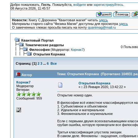
Добро пожаловать,
Гость
. Пожалуйста,
войдите
или
зарегистрируйтесь
.
08 Августа 2026, 11:45:57
Новости:
Книгу С.Доронина "Квантовая магия" читать
здесь
Материалы старого сайта "Физика Магии" доступны для просмотра
здесь
О замеченных глюках просьба писать на почту
quantmag@mail.ru
Квантовый Портал
Тематические разделы
0 Пользова
Философия
(Модератор:
Корнак7
)
Открытия Корнака
Страниц:
[
1
]
2
3
...
6
Все
Тема: Открытия Корнака (Прочитано 104931 ра
Автор
Корнак7
Открытия Корнака
Модератор
«
:
23 Января 2020, 13:42:22 »
Ветеран
Открытие номер один.
Сообщений: 959
В философии всё известное классифицируется на
1. Субъективное и объективное
2. Идеальное и материальное
3. Феноменальное и ноуменальное
Если с первыми двумя всеохватывающими классифи
грубая ошибка, которую проморгали все философ
Третья классификация упустила эмоции.
В самом деле. Феномены - ощущения, собранные в