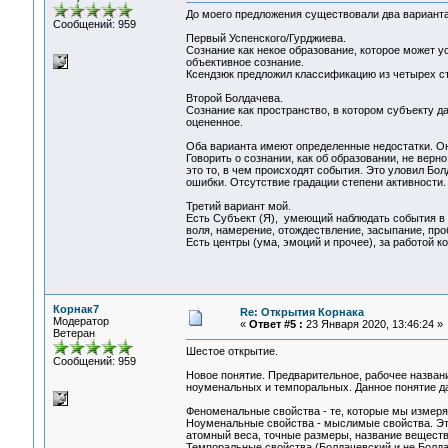
До моего предложения существовали два варианта
Сообщений: 959
Первый Успенского/Гурджиева.
Сознание как некое образование, которое может 
объективное сознание.
Ксендзюк предложил классификацию из четырех с
Второй Болдачева.
Сознание как пространство, в котором субъекту
оцененное.
Оба варианта имеют определенные недостатки. Он
Говорить о сознании, как об образовании, не верн
это то, в чем происходят события. Это уловил Бол
ошибки. Отсутствие градации степени активности. 
Третий вариант мой.
Есть Субъект (Я), умеющий наблюдать события в 
воля, намерение, отождествление, засыпание, про
Есть центры (ума, эмоций и прочее), за работой 
Корнак7
Re: Открытия Корнака
Модератор
«
Ответ #5 :
23 Января 2020, 13:46:24 »
Ветеран
Шестое открытие.
Сообщений: 959
Новое понятие. Предварительное, рабочее назван
ноуменальных и темпоральных. Данное понятие да
Феноменальные свойства - те, которые мы измеряе
Ноуменальные свойства - мыслимые свойства. Это
атомный веса, точные размеры, название вещества
Темпоральные свойства (Болдачевский и не Болдач