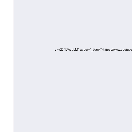
v=v2J4lJAvpLM" target="_blank">https://www.youtu