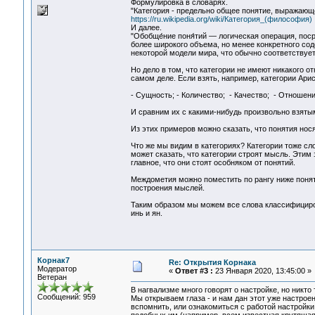
Формулировка в словарях.
"Категория - предельно общее понятие, выражаю
https://ru.wikipedia.org/wiki/Категория_(философия)
И далее.
"Обобще́ние поня́тий — логическая операция, пос
более широкого объема, но менее конкретного со
некоторой модели мира, что обычно соответствует
Но дело в том, что категории не имеют никакого о
самом деле. Если взять, например, категории Ари
- Сущность; - Количество; - Качество; - Отношени
И сравним их с какими-нибудь произвольно взятыми
Из этих примеров можно сказать, что понятия нося
Что же мы видим в категориях? Категории тоже сл
может сказать, что категории строят мысль. Этим 
главное, что они стоят особняком от понятий.
Междометия можно поместить по рангу ниже поняти
построения мыслей.
Таким образом мы можем все слова классифициров
инь и ян.
Корнак7
Re: Открытия Корнака
Модератор
«
Ответ #3 :
23 Января 2020, 13:45:00 »
Ветеран
В нагвализме много говорят о настройке, но никто 
Сообщений: 959
Мы открываем глаза - и нам дан этот уже настроен
вспомнить, или ознакомиться с работой настройки