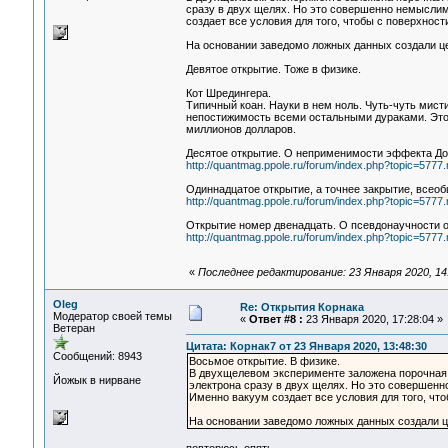
сразу в двух щелях. Но это совершенно немыслим
создает все условия для того, чтобы с поверхнос
На основании заведомо ложных данных создали ц
Девятое открытие. Тоже в физике.
Кот Шредингера.
Типичный коан. Науки в нем ноль. Чуть-чуть мист
непостижимость всеми остальными дураками. Это к
миллионов долларов.
Десятое открытие. О неприменимости эффекта Доп
http://quantmag.ppole.ru/forum/index.php?topic=57
Одиннадцатое открытие, а точнее закрытие, всеоб
http://quantmag.ppole.ru/forum/index.php?topic=57
Открытие номер двенадцать. О псевдонаучности 
http://quantmag.ppole.ru/forum/index.php?topic=57
«
Последнее редактирование: 23 Января 2020, 14
Oleg
Re: Открытия Корнака
Модератор своей темы
«
Ответ #8 :
23 Января 2020, 17:28:04 »
Ветеран
Цитата: Корнак7 от 23 Января 2020, 13:48:30
Сообщений: 8943
Восьмое открытие. В физике.
В двухщелевом эксперименте заложена порочная
Йожык в нирване
электрона сразу в двух щелях. Но это совершенн
Именно вакуум создает все условия для того, чт
На основании заведомо ложных данных создали 