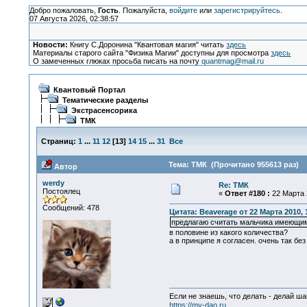
Добро пожаловать,
Гость
. Пожалуйста,
войдите
или
зарегистрируйтесь
.
07 Августа 2026, 02:38:57
Новости:
Книгу С.Доронина "Квантовая магия" читать
здесь
Материалы старого сайта "Физика Магии" доступны для просмотра
здесь
О замеченных глюках просьба писать на почту
quantmag@mail.ru
Квантовый Портал
Тематические разделы
Экстрасенсорика
ТМК
Страниц:
1
...
11
12
[
13
]
14
15
...
31
Все
Тема: ТМК (Прочитано 955613 раз)
Автор
werdy
Re: ТМК
Постоялец
«
Ответ #180 :
22 Марта 2
Сообщений: 478
Цитата: Beaverage от 22 Марта 2010, 
предлагаю считать мальчика имеющимс
в половине из какого количества?
а в принципе я согласен. очень так без
Если не знаешь, что делать - делай ша
https://my-dao.ru