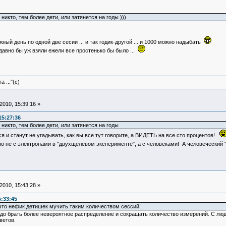
икто, тем более дети, или затянется на годы )))
жный день по одной две сесии ... и так годик-другой ... и 1000 можно надыбать
 давно бы уж взяли ежели все простенько бы было ...
 ..."(с)
010, 15:39:16 »
15:27:36
икто, тем более дети, или затянется на годы
тся и станут не угадывать, как вы все тут говорите, а ВИДЕТЬ на все сто процентов!
о не с электронами в "двухщелевом эксперименте", а с человеками! А человеческий 
010, 15:43:28 »
:33:45
что нефик детишек мучить таким количеством сессий!
до брать более невероятное распределение и сокращать количество измерений. С люд
ветов.