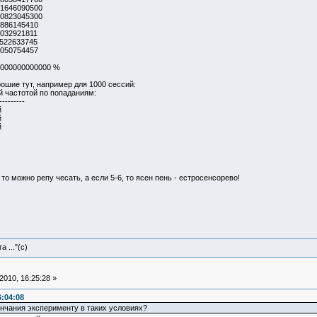
090500
045300
45410
21811
33745
54457
00000000 %
рошие тут, например для 1000 сессий:
 частотой по попаданиям:
---------
й
й
й
то можно репу чесать, а если 5-6, то ясен пень - естросенсорево!
 ..."(с)
010, 16:25:28 »
:04:08
ончания эксперименту в таких условиях?