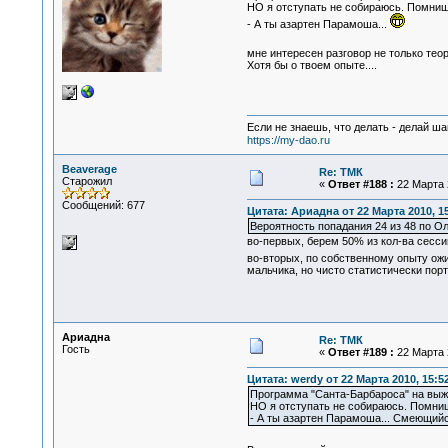
НО я отступать не собираюсь. Помнишь
- А ты азартен Парамоша...
мне интересен разговор не только тео
Хотя бы о твоем опыте....
Если не знаешь, что делать - делай ша
https://my-dao.ru
Beaverage
Re: ТМК
Старожил
«
Ответ #188 :
22 Марта 2
Сообщений: 677
Цитата: Ариадна от 22 Марта 2010, 15
Вероятность попадания 24 из 48 по О
во-первых, берем 50% из кол-ва сессий
во-вторых, по собственному опыту ож
мальчика, но чисто статистически порт
Ариадна
Re: ТМК
Гость
«
Ответ #189 :
22 Марта 2
Цитата: werdy от 22 Марта 2010, 15:5
Программа "Санта-Барбароса" на вы
НО я отступать не собираюсь. Помнишь
- А ты азартен Парамоша... Смеющий