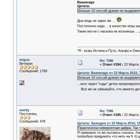
Beaverage
Цитата:
больше 10 сессий думаю не выдержит н
Дык ведь не зараз же ...
Постепенно надо ... в качестве игры ка
Такие весчи с наскока не возьмешь ...
"Я - есмь Истина и Путь, Альфа и Омега
migus
Re: ТМК
Ветеран
«
Ответ #184 :
22 Марта 2
Сообщений: 1789
Цитата: Beaverage от 22 Марта 2010, 
больше 10 сессий думаю не выдержит н
...зато через "годы" детки натренирую
Всё же не забывайте, что имеете дел
werdy
Re: ТМК
Постоялец
«
Ответ #185 :
22 Марта 2
Сообщений: 478
Цитата: Ариадна от 22 Марта 2010, 15
Практически невероятная цифра. Так 
Я примерно то же пытаюсь сказать. На
попробую придумать что нить на 5 -6 ц