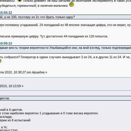
сомневаюсь!
Только доживёт ли наш Виталик до окончания эксперименту в таких усл
е убедиться, горемычный, в наличии мальчика
15:55:12
, а не 100, поэтому из 2х что брать только одну?
 про половину угадываний. 24 попаданий из 48 вполне значащая цифра, кто не верит, 
 писала примерную цифру. Тут достаточно 44 попадания из 120 попыток.
15:55:12
акая месть теории вероятности Улыбающийся они, на мой взгляд, только подтверждают
ь собрался? Генератор в одних случаях выкидывает 2 из 24, а в других 11 из 24. И ч
а 2010, 16:38:27 от Ариадна
»
010, 16:13:59 »
цветов.
ний в 6 цветов.
и этом наиболее вероятно 1 угадывание и 0 тоже весма вероятен.
асклада:
серии из 6 испытаний
 в %:
417700