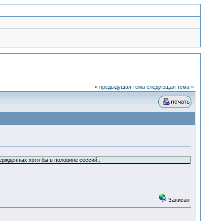
« предыдущая тема
следующая тема »
ержденных хотя бы в половине сессий..
Записан