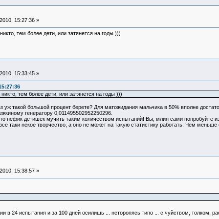
010, 15:27:36 »
кто, тем более дети, или затянется на годы )))
010, 15:33:45 »
15:27:36
икто, тем более дети, или затянется на годы )))
з уж такой большой процент берете? Для матожидания мальчика в 50% вполне достато
лежкиному генератору 0,011495502952250296.
то нефик детишек мучить таким количеством испытаний! Вы, млин сами попробуйте из
всё таки некое творчество, а оно не может на такую статистику работать. Чем меньше 
010, 15:38:57 »
сии в 24 испытания и за 100 дней осилишь ... неторопясь типо ... с чуйством, толком, 