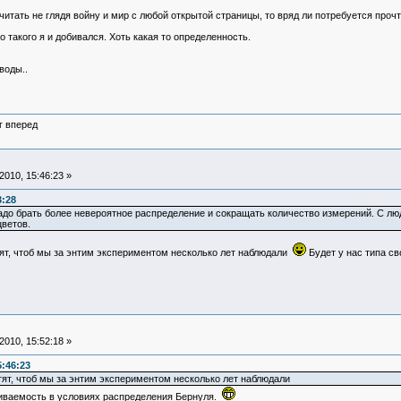
 читать не глядя войну и мир с любой открытой страницы, то вряд ли потребуется проч
 такого я и добивался. Хоть какая то определенность.
воды..
г вперед
010, 15:46:23 »
3:28
адо брать более невероятное распределение и сокращать количество измерений. С люд
цветов.
отят, чтоб мы за энтим экспериментом несколько лет наблюдали
Будет у нас типа с
010, 15:52:18 »
:46:23
отят, чтоб мы за энтим экспериментом несколько лет наблюдали
иваемость в условиях распределения Бернуля.