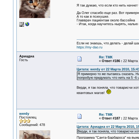
Я так думаю, что если кто нить начнет
Да Олег спасибо еще раз. Вот примерно
А то как в психушке.
Главврач пациентам около бассейна
- Итак, когда научитесь нырять, налью 
Если не знаешь, что делать - делай ша
https://my-dao.ru
Ариадна
Re: ТМК
Гость
«
Ответ #186 :
22 Марта 2
Цитата: werdy от 22 Марта 2010, 15:4
Я примерно то же пытаюсь сказать. Н
попробую придумать что нить на 5 -6 
Верди, я так поняла, что товарисчи х
квантовых магов!
werdy
Re: ТМК
Постоялец
«
Ответ #187 :
22 Марта 2
Сообщений: 478
Цитата: Ариадна от 22 Марта 2010, 15
Верди, я так поняла, что товарисчи х
Программа "Санта-Барбароса" на выж