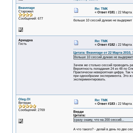
Beaverage
Re: ТМК
Старожил
«
Ответ #181 :
22 Марта 2
Сообщений: 677
больше 10 сессий думаю не выдержит ни
Ариадна
Re: ТМК
Гость
«
Ответ #182 :
22 Марта 2
Цитата: Beaverage от 22 Марта 2010, 
больше 10 сессий думаю не выдержит н
Зачем же столько сессий проводить ра
Вероятность попадания 24 из 48 по О
Практически невероятная цифра. Так ч
при однообразии эксперимента. Это ж 
экспериментировать.
Oleg.Ol
Re: ТМК
Ветеран
«
Ответ #183 :
22 Марта 2
Сообщений: 2769
Верди
Цитата:
сразу скажу, что на 200 сессий...
А что такого? - делай в день по две се