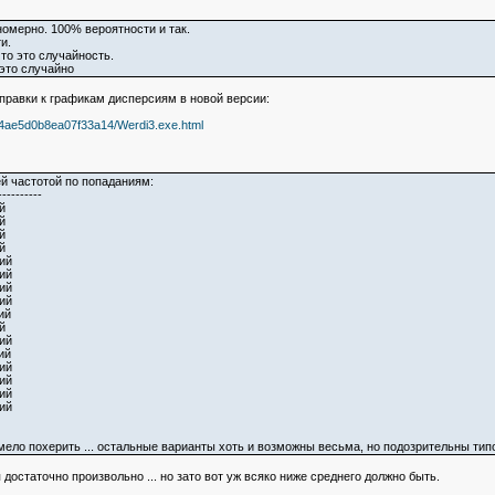
номерно. 100% вероятности и так.
и.
то это случайность.
 это случайно
справки к графикам дисперсиям в новой версии:
9ea4ae5d0b8ea07f33a14/Werdi3.exe.html
й частотой по попаданиям:
----------
й
й
й
й
ий
ий
ий
ий
ий
й
ий
ий
ий
ий
ий
ий
мело похерить ... остальные варианты хоть и возможны весьма, но подозрительны тип
достаточно произвольно ... но зато вот уж всяко ниже среднего должно быть.