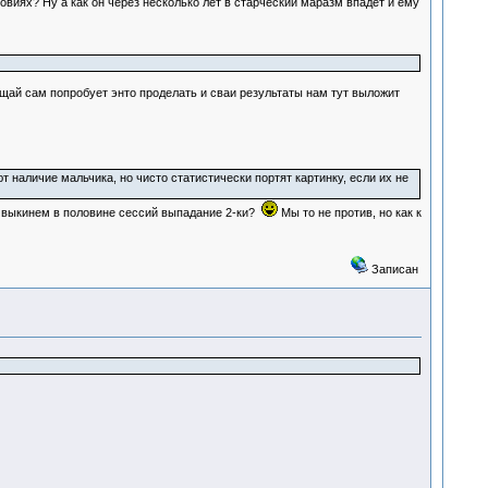
овиях? Ну а как он через несколько лет в старческий маразм впадёт и ему
пущай сам попробует энто проделать и сваи результаты нам тут выложит
 наличие мальчика, но чисто статистически портят картинку, если их не
е, выкинем в половине сессий выпадание 2-ки?
Мы то не против, но как к
Записан