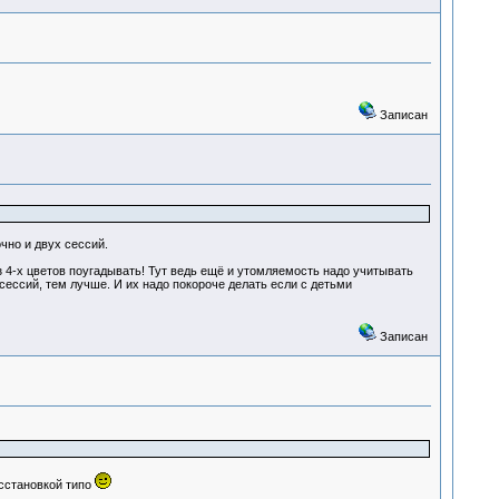
Записан
чно и двух сессий.
 4-х цветов поугадывать! Тут ведь ещё и утомляемость надо учитывать
сессий, тем лучше. И их надо покороче делать если с детьми
Записан
расстановкой типо