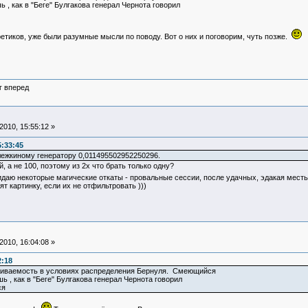
 , как в "Беге" Булгакова генерал Чернота говорил
ретиков, уже были разумные мысли по поводу. Вот о них и поговорим, чуть позже.
г вперед
010, 15:55:12 »
:33:45
лежкиному генератору 0,011495502952250296.
, а не 100, поэтому из 2х что брать только одну?
идаю некоторые магические откаты - провальные сессии, после удачных, эдакая мест
ят картинку, если их не отфильтровать )))
010, 16:04:08 »
2:18
живаемость в условиях распределения Бернуля. Смеющийся
 , как в "Беге" Булгакова генерал Чернота говорил
ся