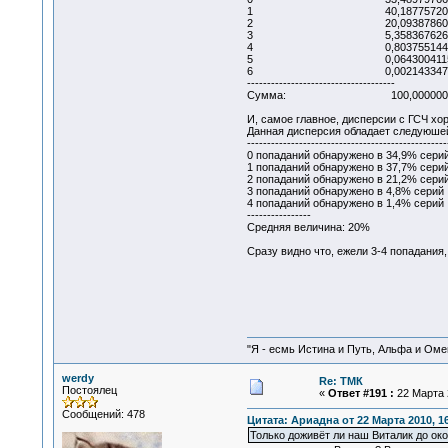
1 40,187757201646
2 20,093878600823
3 5,3583676268861
4 0,8037551440329
5 0,0643004115226
6 0,0021433470507
-------------------------------------
Сумма: 100,0000000000
И, самое главное, дисперсии с ГСЧ хо
Данная дисперсия обладает следуюшей
--------------------------------------------------
0 попаданий обнаружено в 34,9% сери
1 попаданий обнаружено в 37,7% сери
2 попаданий обнаружено в 21,2% сери
3 попаданий обнаружено в 4,8% серий
4 попаданий обнаружено в 1,4% серий
----------------
Средняя величина: 20%
Сразу видно что, ежели 3-4 попадания, 
"Я - есмь Истина и Путь, Альфа и Омега
werdy
Re: ТМК
Постоялец
«
Ответ #191 :
22 Марта 2
Сообщений: 478
Цитата: Ариадна от 22 Марта 2010, 16
Только доживёт ли наш Виталик до ок