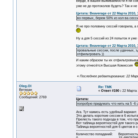
Верди, в вашей выживаемости я ни 
уже не до протоколов будеть? Так и н
Цитата: Beaverage от 22 Марта 2010, 
во-первых, берем 50% из кол-ва сессий
Я не про половину сессий говорила, а
Ну а для 5 сессий из 24 попыток я уже
Цитата: Beaverage от 22 Марта 2010, 
провальные сессии, после удачных, эд
отфильтровать ))
И каким образом ты их отфильтровыват
этому отнесётся Высшая Комиссия
«
Последнее редактирование: 22 Март
Oleg.Ol
Re: ТМК
Ветеран
«
Ответ #190 :
22 Марта 2
Сообщений: 2769
Цитата:
попробую придумать что нить на 5 -6 
Ага. Тут кажись есть удобный вариант.
Это делать короткие сессии в 6 испыта
Прелесть такого подхода в том, что пр
Вот таблица вероятностей для такого р
Таблица вероятностей для 6 цветов в 
--------------------------------
Количество попаданий: Вероятность
0 33,489797668038