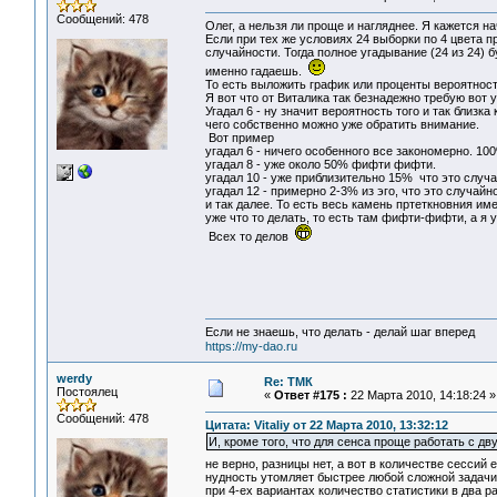
Сообщений: 478
Олег, а нельзя ли проще и нагляднее. Я кажется 
Если при тех же условиях 24 выборки по 4 цвета п
случайности. Тогда полное угадывание (24 из 24) 
именно гадаешь.
То есть выложить график или проценты вероятнос
Я вот что от Виталика так безнадежно требую вот 
Угадал 6 - ну значит вероятность того и так близк
чего собственно можно уже обратить внимание.
Вот пример
угадал 6 - ничего особенного все закономерно. 100
угадал 8 - уже около 50% фифти фифти.
угадал 10 - уже приблизительно 15% что это случа
угадал 12 - примерно 2-3% из эго, что это случайн
и так далее. То есть весь камень пртеткновния име
уже что то делать, то есть там фифти-фифти, а я 
Всех то делов
Если не знаешь, что делать - делай шаг вперед
https://my-dao.ru
werdy
Re: ТМК
Постоялец
«
Ответ #175 :
22 Марта 2010, 14:18:24 »
Сообщений: 478
Цитата: Vitaliy от 22 Марта 2010, 13:32:12
И, кроме того, что для сенса проще работать с дв
не верно, разницы нет, а вот в количестве сессий 
нудность утомляет быстрее любой сложной задачи.
при 4-ех вариантах количество статистики в два р