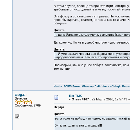
В этом случае, вообще-то принято идти навстречу
требовать от них: сделайте мне то, посчитайте мне
Эту фразу я со смыслом тут привел. Не исключено,
просьбы сделать, скажем, не так, а как-то иначе.
обидами.
Цитата:
... цель была не раз озвучена, выяснить (как я по
Да, конечно. Но не в ущерб чистоте и достовернос
Цитата:
... Я уже сказал, что эта вся бодяга меня уже с
народонаселением. Там все эти протоколы и подп
Посмотрим, как оно у нас пойдет. Конечно же, чем
тем лучше.
Vitaliy:
SCIES Forum
Glossary
Definitions of Magic
Высш
Oleg.Ol
Re: ТМК
Ветеран
«
Ответ #167 :
22 Марта 2010, 12:57:43 »
Сообщений: 2769
Верди
Цитата:
вот я тоже не пойму, что ищем, но ладно, пускай
Виталик, ....ты меня слышишь!!!