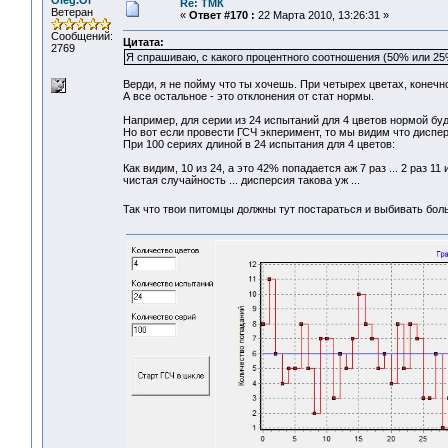
Oleg.Ol
Re: ТМК
Ветеран
«
Ответ #170 :
22 Марта 2010, 13:26:31 »
Сообщений:
Цитата:
2769
Я спрашиваю, с какого процентного соотношения (50% или 25
Верди, я не пойму что ты хочешь. При четырех цветах, конечно
А все остальное - это отклонения от стат нормы.
Например, для серии из 24 испытаний для 4 цветов нормой буд
Но вот если провести ГСЧ экперимент, то мы видим что диспе
При 100 сериях длиной в 24 испытания для 4 цветов:
Как видим, 10 из 24, а это 42% попадается аж 7 раз ... 2 раз 11
чистая случайность ... дисперсия такова уж ...
Так что твои питомцы должны тут постараться и выбивать боль