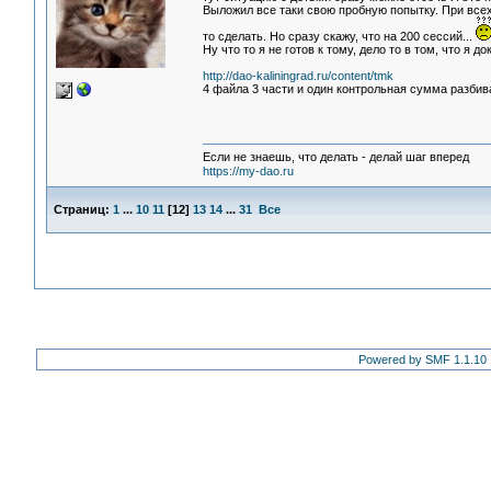
Выложил все таки свою пробную попытку. При всех
то сделать. Но сразу скажу, что на 200 сессий...
Ну что то я не готов к тому, дело то в том, что я 
http://dao-kaliningrad.ru/content/tmk
4 файла 3 части и один контрольная сумма разбив
Если не знаешь, что делать - делай шаг вперед
https://my-dao.ru
Страниц:
1
...
10
11
[
12
]
13
14
...
31
Все
Powered by SMF 1.1.10