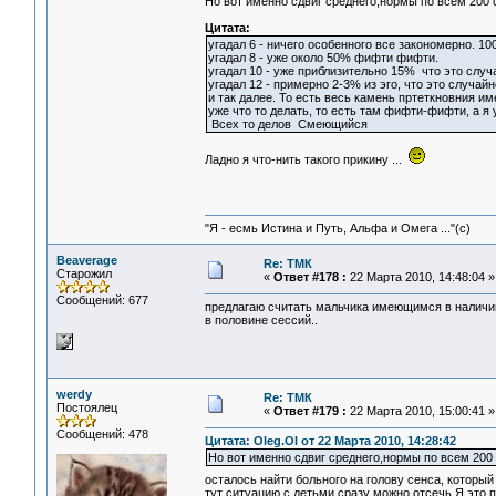
Но вот именно сдвиг среднего,нормы по всем 200 с
Цитата:
угадал 6 - ничего особенного все закономерно. 10
угадал 8 - уже около 50% фифти фифти.
угадал 10 - уже приблизительно 15% что это случ
угадал 12 - примерно 2-3% из эго, что это случайн
и так далее. То есть весь камень пртеткновния им
уже что то делать, то есть там фифти-фифти, а я 
Всех то делов Смеющийся
Ладно я что-нить такого прикину ...
"Я - есмь Истина и Путь, Альфа и Омега ..."(с)
Beaverage
Re: ТМК
Старожил
«
Ответ #178 :
22 Марта 2010, 14:48:04 »
Сообщений: 677
предлагаю считать мальчика имеющимся в наличии 
в половине сессий..
werdy
Re: ТМК
Постоялец
«
Ответ #179 :
22 Марта 2010, 15:00:41 »
Сообщений: 478
Цитата: Oleg.Ol от 22 Марта 2010, 14:28:42
Но вот именно сдвиг среднего,нормы по всем 200 с
осталось найти больного на голову сенса, которы
тут ситуацию с детьми сразу можно отсечь Я это 