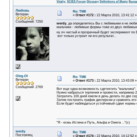
Vitaliy:
SCIES Forum
Glossary
Definitions of Magic
Высш
Любовь
Re: ТМК
Ветеран
«
Ответ #172 :
22 Марта 2010, 13:41:12 »
Сообщений: 7250
werdy
, да определитесь Вы с любимыми и не люб
мальчики - любимые формы тоже из двух любимых
ну оч чистый и прозрачный будет эксперимент по
вот только устроит ли его результат...
Oleg.Ol
Re: ТМК
Ветеран
«
Ответ #173 :
22 Марта 2010, 13:43:09 »
Сообщений: 2769
Вот еще одна возможность сдетектить "мальчика":
Нужно набраться терпения и провести, например 20
Затратить 100 дней ежели в день делать по две сери
Затем построить график дисперсии и сравнить ег
Если будет наблюдаться устойчивый сдвиг нормы от
"Я - есмь Истина и Путь, Альфа и Омега ..."(с)
werdy
Re: ТМК
Постоялец
«
Ответ #174 :
22 Марта 2010, 14:12:52 »