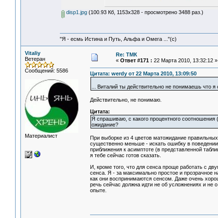
disp1.jpg
(100.93 Кб, 1153x328 - просмотрено 3488 раз.)
"Я - есмь Истина и Путь, Альфа и Омега ..."(с)
Vitaliy
Re: ТМК
Ветеран
«
Ответ #171 :
22 Марта 2010, 13:32:12 »
Сообщений: 5586
Цитата: werdy от 22 Марта 2010, 13:09:50
... Виталий ты действительно не понимаешь что
Действительно, не понимаю.
Цитата:
Я спрашиваю, с какого процентного соотношения 
ожидание?
Материалист
При выборке из 4 цветов матожидание правильных
существенно меньше - искать ошибку в поведении 
приближения к асимптоте (в представленной таблиц
я тебе сейчас готов сказать.
И, кроме того, что для сенса проще работать с дв
сенса. Я - за максимально простое и прозрачное н
как они воспринимаются сенсом. Даже очень хорош
речь сейчас должна идти не об усложнениях и не 
опыте.