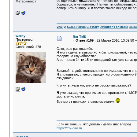
ее оценивают
полностью
- ничего не "отбрасыва
Материалист
борешься, я не понимаю. На чем ты собираешься э
совершить ошибку. Я и против такого исхода не в
Vitaliy:
SCIES Forum
Glossary
Definitions of Magic
Высш
werdy
Re: ТМК
Постоялец
«
Ответ #169 :
22 Марта 2010, 13:09:50 »
Сообщений: 478
Олег, еще раз спасибо.
Я могу сделать вывод (хотя бы прикидочно), что е
говорить о случайности?
А вот после 14-ти 15-ти попаданий там уже катас
Виталий ты действительно не понимаешь что я 
Я спрашиваю, с какого процентного соотношения 
ожидание?
Кто нить, хелп ми, или я не русски выражаюсь?
Я уже сказал, что принимаю все притензии к ЧИСТ
достаточно клипа.
Все могут приложить свою смекалку.
Если не знаешь, что делать - делай шаг вперед
https://my-dao.ru