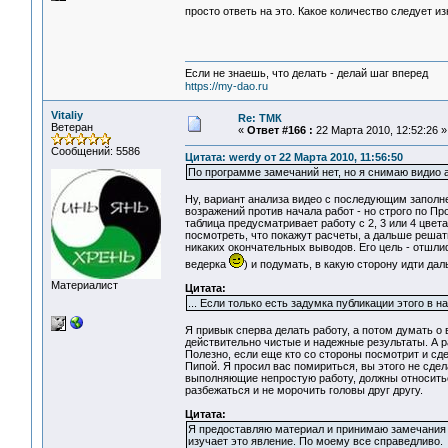
просто ответь на это. Какое количество следует 
Если не знаешь, что делать - делай шаг вперед
https://my-dao.ru
Vitaliy
Re: ТМК
Ветеран
«
Ответ #166 :
22 Марта 2010, 12:52:26 »
Сообщений: 5586
Цитата: werdy от 22 Марта 2010, 11:56:50
По программе замечаний нет, но я снимаю видио а
Ну, вариант анализа видео с последующим заполне
возражений против начала работ - но строго по Пр
таблица предусматривает работу с 2, 3 или 4 цвет
посмотреть, что покажут расчеты, а дальше решать
никаких окончательных выводов. Его цель - отшли
ведерка
) и подумать, в какую сторону идти дал
Материалист
Цитата:
... Если только есть задумка публикации этого в 
Я привык сперва делать работу, а потом думать о
действительно чистые и надежные результаты. А ра
Полезно, если еще кто со стороны посмотрит и сде
Пипой. Я просил вас помириться, вы этого не сдела
выполняющие непростую работу, должны относиться
разбежаться и не морочить головы друг другу.
Цитата:
Я предоставляю материал и принимаю замечания по
изучает это явление. По моему все справедливо.