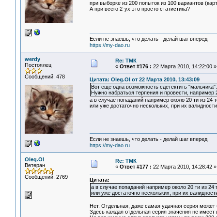
при выборке из 200 попыток из 100 вариантов (кар
А при всего 2-ух это просто статистика?
Если не знаешь, что делать - делай шаг вперед
https://my-dao.ru
werdy
Re: ТМК
Постоялец
«
Ответ #176 :
22 Марта 2010, 14:22:00 »
Сообщений: 478
Цитата: Oleg.Ol от 22 Марта 2010, 13:43:09
Вот еще одна возможность сдетектить "мальчика":
Нужно набраться терпения и провести, например 20
а в случае попаданий например около 20 ти из 24 
или уже достаточно нескольких, при их валидност
Если не знаешь, что делать - делай шаг вперед
https://my-dao.ru
Oleg.Ol
Re: ТМК
Ветеран
«
Ответ #177 :
22 Марта 2010, 14:28:42 »
Сообщений: 2769
Цитата:
а в случае попаданий например около 20 ти из 24
или уже достаточно нескольких, при их валидност
Нет. Отдельная, даже самая удачная серия может б
Здесь каждая отдельная серия значения не имеет