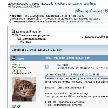
Добро пожаловать,
Гость
. Пожалуйста,
войдите
или
зарегистрируйтесь
.
09 Августа 2026, 05:36:20
Новости:
Книгу С.Доронина "Квантовая магия" читать
здесь
Материалы старого сайта "Физика Магии" доступны для просмотра
здесь
О замеченных глюках просьба писать на почту
quantmag@mail.ru
Квантовый Портал
Тематические разделы
0 Пользователей и 11
Экстрасенсорика
ТМК
Страниц:
1
...
10
11
[
12
]
13
14
...
31
Все
Тема: ТМК (Прочитано 958628 раз)
Автор
werdy
Re: ТМК
Постоялец
«
Ответ #165 :
22 Марта 2010, 12:12:51 »
Сообщений: 478
Цитата: Oleg.Ol от 22 Марта 2010, 01:58:58
На мой взгляд - это дело субъективное и тут можн
вот я тоже не пойму, что ищем, но ладно, пускай 
Виталик, ....ты меня слышишь!!!
вопрос простой и ответ еще проще.
Я не против твоих 200-от выборок! я спрашиваю, к
1 50% 100 правильных ответов
2 25% 50 правильных ответов