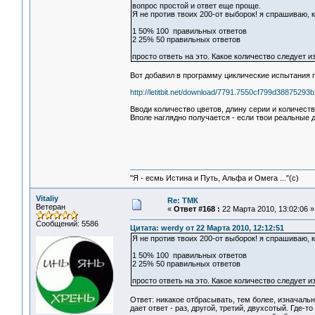
вопрос простой и ответ еще проще.
Я не против твоих 200-от выборок! я спрашиваю, к
1 50% 100 правильных ответов
2 25% 50 правильных ответов
просто ответь на это. Какое количество следует 
Вот добавил в программу циклические испытания п
http://letitbit.net/download/7791.7550cf799d3887529
Вводи количество цветов, длину серии и количеств
Вполе наглядно получается - если твои реальные д
"Я - есмь Истина и Путь, Альфа и Омега ..."(с)
Vitaliy
Re: ТМК
Ветеран
«
Ответ #168 :
22 Марта 2010, 13:02:06 »
Сообщений: 5586
Цитата: werdy от 22 Марта 2010, 12:12:51
Я не против твоих 200-от выборок! я спрашиваю, 
1 50% 100 правильных ответов
2 25% 50 правильных ответов
просто ответь на это. Какое количество следует 
Ответ: никакое отбрасывать, тем более, изначаль
дает ответ - раз, другой, третий, двухсотый. Где-