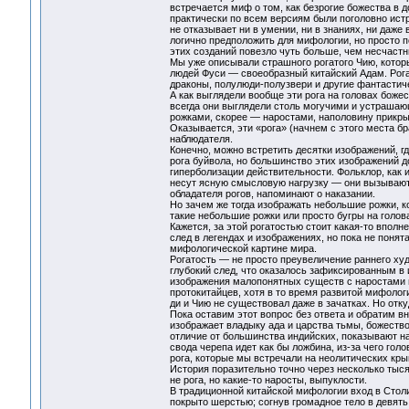
встречается миф о том, как безрогие божества в 
практически по всем версиям были поголовно ис
не отказывает ни в умении, ни в знаниях, ни даже
логично предположить для мифологии, но просто по
этих созданий повезло чуть больше, чем несчаст
Мы уже описывали страшного рогатого Чию, котор
людей Фуси — своеобразный китайский Адам. Рога
драконы, полулюди-полузвери и другие фантастич
А как выглядели вообще эти рога на головах боже
всегда они выглядели столь могучими и устрашаю
рожками, скорее — наростами, наполовину прикры
Оказывается, эти «рога» (начнем с этого места б
наблюдателя.
Конечно, можно встретить десятки изображений, гд
рога буйвола, но большинство этих изображений 
гиперболизации действительности. Фольклор, как
несут ясную смысловую нагрузку — они вызывают
обладателя рогов, напоминают о наказании.
Но зачем же тогда изображать небольшие рожки, к
такие небольшие рожки или просто бугры на голо
Кажется, за этой рогатостью стоит какая-то впол
след в легендах и изображениях, но пока не поня
мифологической картине мира.
Рогатость — не просто преувеличение раннего ху
глубокий след, что оказалось зафиксированным в
изображения малопонятных существ с наростами н
протокитайцев, хотя в то время развитой мифолог
ди и Чию не существовал даже в зачатках. Но отк
Пока оставим этот вопрос без ответа и обратим вн
изображает владыку ада и царства тьмы, божеств
отличие от большинства индийских, показывают на
свода черепа идет как бы ложбина, из-за чего гол
рога, которые мы встречали на неолитических кры
История поразительно точно через несколько тыс
не рога, но какие-то наросты, выпуклости.
В традиционной китайской мифологии вход в Столи
покрыто шерстью; согнув громадное тело в девять 