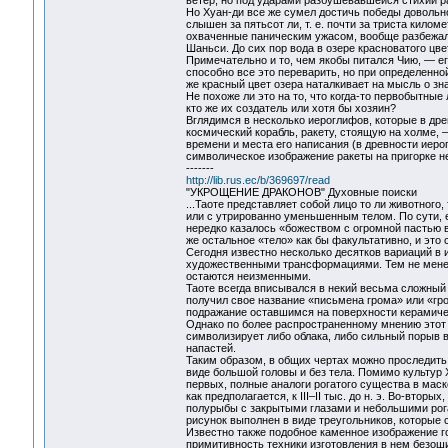
ветер, но под ударами разбушевавшейся стихии р
Но Хуан-ди все же сумел достичь победы довольно
слышен за пятьсот ли, т. е. почти за триста киломе
охваченные паническим ужасом, вообще разбежалис
Шаньси. До сих пор вода в озере красноватого цвет
Примечательно и то, чем якобы питался Чию, — ег
способно все это переварить, но при определенно
же красный цвет озера наталкивает на мысль о з
Не похоже ли это на то, что когда-то первобытны
кто же их создатель или хотя бы хозяин?
Вглядимся в несколько иероглифов, которые в др
космический корабль, ракету, стоящую на холме, 
времени и места его написания (в древности иеро
символическое изображение ракеты на пригорке н
-------
http://lib.rus.ec/b/369697/read
"УКРОЩЕНИЕ ДРАКОНОВ" Духовные поиски
...Таоте представляет собой лицо то ли животного,
или с утрированно уменьшенным телом. По сути, 
нередко казалось «божеством с огромной пастью в
же остальное «тело» как бы факультативно, и это 
Сегодня известно несколько десятков вариаций в 
художественными трансформациями. Тем не менее,
остаются неизменными.
Таоте всегда вписывался в некий весьма сложный
получил свое название «письмена грома» или «гро
подражание оставшимся на поверхности керамичес
Однако по более распространенному мнению этот 
символизирует либо облака, либо сильный порыв в
напастей.
Таким образом, в общих чертах можно проследить 
виде большой головы и без тела. Помимо культур
первых, полные аналоги рогатого существа в мас
как предполагается, к III–II тыс. до н. э. Во-вто
полурыбы с закрытыми глазами и небольшими рога
рисунок выполнен в виде треугольников, которые 
Известно также подобное каменное изображение го
примитивность техники изготовления в нем безош