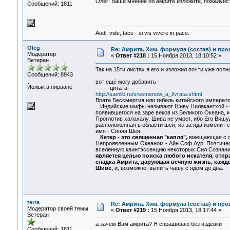
Олег! Ваше мнение об амрите изложите, пожалуй
Сообщений: 1811
Audi, vide, tace - si vis vivere in pace.
Oleg
Re: Амрита. Хим. формула (состав) и про
Модератор
«
Ответ #218 :
15 Ноября 2013, 18:10:52 »
Ветеран
Так на 15ти листах я его и изложил почти уже пол
Сообщений: 8943
вот ещё могу добавить -
Йожык в нирване
-------цитата-------
http://samlib.ru/s/semenow_a_l/vrata.shtml
Врата Бессмертия или гибель китайского императ
...Индийские мифы называют Шиву Нилакантхой - 
появившегося на заре веков из Великого Океана, 
Проглотив халахалу, Шива не умрет, ибо Его Виш
расположенная в области шеи, из-за яда изменит 
имя - Синяя Шея.
Кетер - это священная "капля",
вмещающая с с
Непроявленным Океаном - Айн Соф Аур. Поэтическ
вселенную квинтэссенцию некоторых Сил Сознани
является целью поиска любого искателя, отпр
сладка Амрита, дарующая вечную жизнь, кажд
Шиве,
и, возможно, выпить чашу с ядом до дна.
terra
Re: Амрита. Хим. формула (состав) и про
Модератор своей темы
«
Ответ #219 :
15 Ноября 2013, 18:17:44 »
Ветеран
а зачем Вам амрита? Я спрашиваю без издевки
Сообщений: 1811