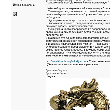
Позволю себе про "Драконов Рингсэ приносящих " 
Йожык в нирване
Небесный дракон, охраняющий жемчужину - Поиск 
...Слово «дракон», как говорят, это некий термин,
день китайцы — длинный, или 'существо', которое 
наблюдает».
...В декоративном искусстве часто изображаются
...В противоположность западноевропейскому вос
он сумел добыть напиток бессмертия.
...Жемчужина часто изображается в сопровождени
драконом она символизирует духовную сущность вс
просветления.
В буддизме это одна из «восьми драгоценностей»
кристаллизованный свет, трансцендентная мудрос
В индуизме «пылающая жемчужина» — сияющее пятн
духовное сознание, просветление. В Иране она си
божественное Слово, небеса. В шумеро-семитско
потенциальности» и «жемчужина ночи» — это иньс
жемчужина» символизирует человека в поисках ре
http://ru.wikipedia.org/wiki/Дракон
- Единственное ми
:)Значит таки не мифическое а реальное
Дракон в Сеуле -
Драконы в Варне -
Нэцкэ -