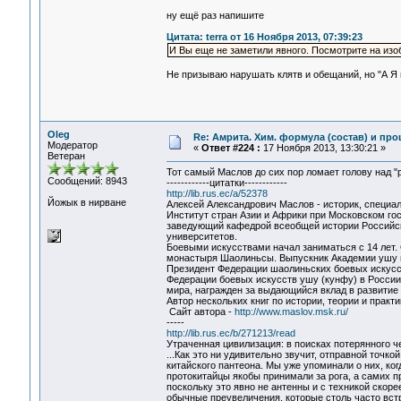
ну ещё раз напишите
Цитата: terra от 16 Ноября 2013, 07:39:23
И Вы еще не заметили явного. Посмотрите на изоб
Не призываю нарушать клятв и обещаний, но "А Я г
Oleg
Re: Амрита. Хим. формула (состав) и про
Модератор
«
Ответ #224 :
17 Ноября 2013, 13:30:21 »
Ветеран
Тот самый Маслов до сих пор ломает голову над "
Сообщений: 8943
------------цитатки------------
http://lib.rus.ec/a/52378
Йожык в нирване
Алексей Александрович Маслов - историк, специал
Институт стран Азии и Африки при Московском гос
заведующий кафедрой всеобщей истории Российск
университетов.
Боевыми искусствами начал заниматься с 14 лет. 
монастыря Шаолиньсы. Выпускник Академии ушу 
Президент Федерации шаолиньских боевых искусс
Федерации боевых искусств ушу (кунфу) в России.
мира, награжден за выдающийся вклад в развитие 
Автор нескольких книг по истории, теории и практ
Сайт автора -
http://www.maslov.msk.ru/
-----
http://lib.rus.ec/b/271213/read
Утраченная цивилизация: в поисках потерянного 
...Как это ни удивительно звучит, отправной точк
китайского пантеона. Мы уже упоминали о них, ко
протокитайцы якобы принимали за рога, а самих п
поскольку это явно не антенны и с техникой скоре
обычные преувеличения, которые столь часто вст