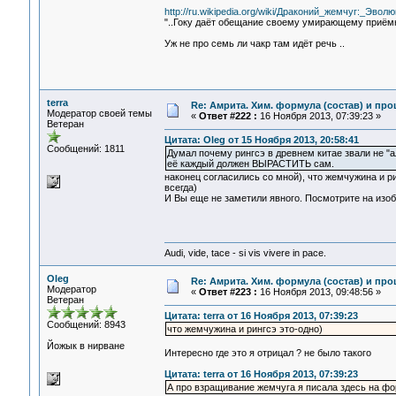
http://ru.wikipedia.org/wiki/Драконий_жемчуг:_Эвол
"..Гоку даёт обещание своему умирающему приём
Уж не про семь ли чакр там идёт речь ..
terra
Re: Амрита. Хим. формула (состав) и про
Модератор своей темы
«
Ответ #222 :
16 Ноября 2013, 07:39:23 »
Ветеран
Цитата: Oleg от 15 Ноября 2013, 20:58:41
Сообщений: 1811
Думал почему рингсэ в древнем китае звали не "а
её каждый должен ВЫРАСТИТЬ сам.
наконец согласились со мной), что жемчужина и р
всегда)
И Вы еще не заметили явного. Посмотрите на изоб
Audi, vide, tace - si vis vivere in pace.
Oleg
Re: Амрита. Хим. формула (состав) и про
Модератор
«
Ответ #223 :
16 Ноября 2013, 09:48:56 »
Ветеран
Цитата: terra от 16 Ноября 2013, 07:39:23
Сообщений: 8943
что жемчужина и рингсэ это-одно)
Йожык в нирване
Интересно где это я отрицал ? не было такого
Цитата: terra от 16 Ноября 2013, 07:39:23
А про взращивание жемчуга я писала здесь на фор