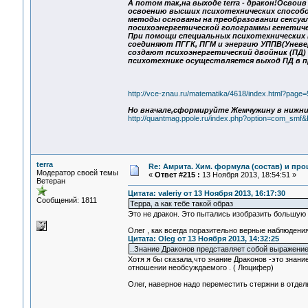
А потом так,на выходе terra - дракон!Осво
освоению высших психотехнических способо
методы основаны на преобразовании сексуал
посихоэнергетической голограммы генетичес
При помощи специальных психотехнических 
соединяют ПГГК, ПГМ и энергию УППВ(Уневер
создают психоэнергетический двойник (ПД)
психотехнике осуществляется выход ПД в 
http://vce-znau.ru/matematika/4618/index.html?page=
Но вначале,сформируйте Жемчужину в нижним
http://quantmag.ppole.ru/index.php?option=com_sm
terra
Re: Амрита. Хим. формула (состав) и про
Модератор своей темы
«
Ответ #215 :
13 Ноября 2013, 18:54:51 »
Ветеран
Цитата: valeriy от 13 Ноября 2013, 16:17:30
Сообщений: 1811
Терра, а как тебе такой образ
Это не дракон. Это пытались изобразить большую 
Олег , как всегда поразительно верные наблюдения
Цитата: Oleg от 13 Ноября 2013, 14:32:25
..Знание Драконов представляет собой выражение
Хотя я бы сказала,что знание Драконов -это знан
отношении необсуждаемого . ( Люцифер)
Олег, наверное надо переместить стержни в отде