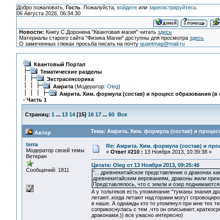
Добро пожаловать,
Гость
. Пожалуйста,
войдите
или
зарегистрируйтесь
.
06 Августа 2026, 06:34:30
Новости:
Книгу С.Доронина "Квантовая магия" читать
здесь
Материалы старого сайта "Физика Магии" доступны для просмотра
здесь
О замеченных глюках просьба писать на почту
quantmag@mail.ru
Квантовый Портал
Тематические разделы
Экстрасенсорика
Амрита
(Модератор:
Oleg
)
Амрита. Хим. формула (состав) и процесс образования (в 
- Часть 1
Страниц:
1
...
13
14
[
15
]
16
17
...
60
Все
Тема: Амрита. Хим. формула (состав) и процесс
Автор
terra
Re: Амрита. Хим. формула (состав) и про
Модератор своей темы
«
Ответ #210 :
13 Ноября 2013, 10:39:38 »
Ветеран
Цитата: Oleg от 13 Ноября 2013, 09:25:46
Сообщений: 1811
"... древнекитайское представление о драконах к
древнекитайским верованиям, драконы жили преим
Представлялось, что с земли и озер поднимаются
А у тольтеков есть упоминание "туманы знания др
летают..когда летают над горами могут спровоцир
в наше. А однажды кто то упомянул при мне тех тип
соприкоснулась с тем ,что он описывает..краткос
драконами.)) все ужасно интересно)