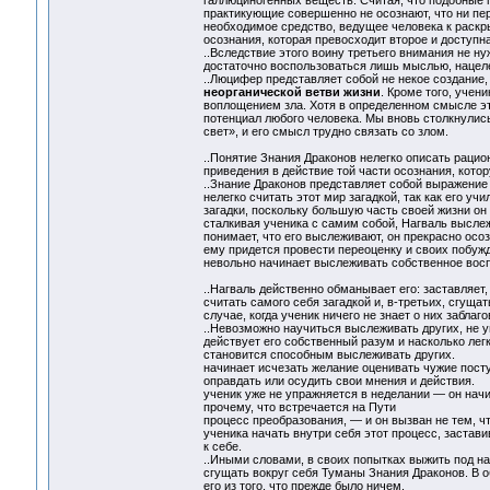
галлюциногенных веществ. Считая, что подобные п
практикующие совершенно не осознают, что ни пер
необходимое средство, ведущее человека к раск
осознания, которая превосходит второе и доступна
..Вследствие этого воину третьего внимания не н
достаточно воспользоваться лишь мыслью, нацеле
..Люцифер представляет собой не некое создание,
неорганической ветви жизни
. Кроме того, учен
воплощением зла. Хотя в определенном смысле эт
потенциал любого человека. Мы вновь столкнулис
свет», и его смысл трудно связать со злом.
..Понятие Знания Драконов нелегко описать рацио
приведения в действие той части осознания, кото
..Знание Драконов представляет собой выражение
нелегко считать этот мир загадкой, так как его уч
загадки, поскольку большую часть своей жизни он 
сталкивая ученика с самим собой, Нагваль выслежи
понимает, что его выслеживают, он прекрасно осоз
ему придется провести переоценку и своих побужд
невольно начинает выслеживать собственное восп
..Нагваль действенно обманывает его: заставляет
считать самого себя загадкой и, в-третьих, сгуща
случае, когда ученик ничего не знает о них заблаго
..Невозможно научиться выслеживать других, не у
действует его собственный разум и насколько лег
становится способным выслеживать других.
начинает исчезать желание оценивать чужие посту
оправдать или осудить свои мнения и действия.
ученик уже не упражняется в неделании — он начи
прочему, что встречается на Пути
процесс преобразования, — и он вызван не тем, ч
ученика начать внутри себя этот процесс, застав
к себе.
..Иными словами, в своих попытках выжить под на
сгущать вокруг себя Туманы Знания Драконов. В о
его из того, что прежде было ничем.