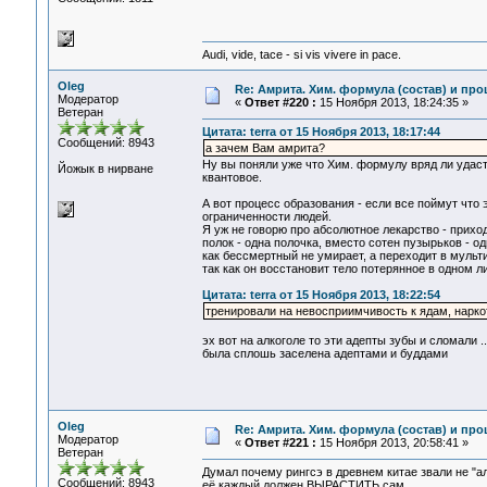
Audi, vide, tace - si vis vivere in pace.
Oleg
Re: Амрита. Хим. формула (состав) и про
Модератор
«
Ответ #220 :
15 Ноября 2013, 18:24:35 »
Ветеран
Цитата: terra от 15 Ноября 2013, 18:17:44
Сообщений: 8943
а зачем Вам амрита?
Ну вы поняли уже что Хим. формулу вряд ли удаст
Йожык в нирване
квантовое.
А вот процесс образования - если все поймут что 
ограниченности людей.
Я уж не говорю про абсолютное лекарство - приход
полок - одна полочка, вместо сотен пузырьков - оди
как бессмертный не умирает, а переходит в мульти
так как он восстановит тело потерянное в одном ли
Цитата: terra от 15 Ноября 2013, 18:22:54
тренировали на невосприимчивость к ядам, нарко
эх вот на алкоголе то эти адепты зубы и сломали .
была сплошь заселена адептами и буддами
Oleg
Re: Амрита. Хим. формула (состав) и про
Модератор
«
Ответ #221 :
15 Ноября 2013, 20:58:41 »
Ветеран
Думал почему рингсэ в древнем китае звали не "ал
Сообщений: 8943
её каждый должен ВЫРАСТИТЬ сам.