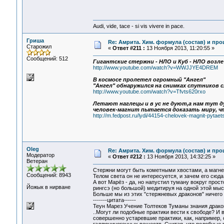
Audi, vide, tace - si vis vivere in pace.
Гриша
Re: Амрита. Хим. формула (состав) и про
Старожил
«
Ответ #211 :
13 Ноября 2013, 11:20:55 »
Сообщений: 512
Гигантские стержни - НЛО и Куб - НЛО возле 
http://www.youtube.com/watch?v=WWJJYE4DREM
В космосе пролетел огромный "Ангел"
"Ангел" обнаружился на снимках спутников сл
http://www.youtube.com/watch?v=Tfvts620rxo
Летают наглецы и в ус не дуют,а нам тут ду
человек-магнит пытается доказать миру, чт
http://m.fedpost.ru/lydi/44154-chelovek-magnit-pytae
Oleg
Re: Амрита. Хим. формула (состав) и про
Модератор
«
Ответ #212 :
13 Ноября 2013, 14:32:25 »
Ветеран
Стержни могут быть кометными хвостами, а магнет
Сообщений: 8943
Телом света он не интересуется, и зачем его сюда.
А вот Марёз - да, но напустил туману вокруг про
Йожык в нирване
рингсэ (но большой) медитируя на одной этой мыс
Больше мы из этих "стержневых драконов" ничего 
-------цитата------
Теун Марез Учение Толтеков Туманы знания драк
..Могут ли подобные практики вести к свободе? И
совершенно устаревшие практики, как, например,