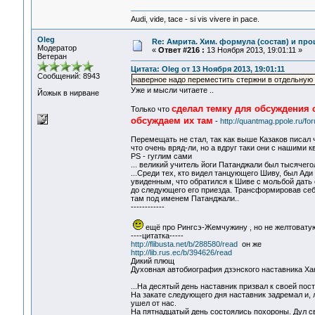
Audi, vide, tace - si vis vivere in pace.
Oleg
Re: Амрита. Хим. формула (состав) и про
Модератор
«
Ответ #216 :
13 Ноября 2013, 19:01:11 »
Ветеран
Цитата: Oleg от 13 Ноября 2013, 19:01:11
Сообщений: 8943
наверное надо переместить стержни в отдельную
Уже и мысли читаете ..
Йожык в нирване
сделал темку для обсуждения 
Только что
обсуждаем их там
-
http://quantmag.ppole.ru/f
Перемещать не стал, так как выше Казаков писал 
что очень вряд-ли, но а вдруг таки они с нашими 
PS - гуглим сами
... великий учитель йоги Патанджали был тысячег
...Среди тех, кто видел танцующего Шиву, был Ад
увиденным, что обратился к Шиве с мольбой дать
до следующего его приезда. Трансформировав себ
там под именем Патанджали..
------------
ещё про Рингсэ-Жемчужину , но не желтоватую 
----цитатка-----
http://flibusta.net/b/288580/read
он же
http://lib.rus.ec/b/394626/read
Дикий плющ
Духовная автобиография дзэнского наставника Ха
...На десятый день наставник призвал к своей пос
На закате следующего дня наставник задремал и, л
ушел от нас.
На пятнадцатый день состоялись похороны. Дул с