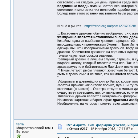
состоялось на следующий день, причем среди пеп
подлинные плоды жизни
наставника, которая б
сожжение, и многие из них вели себя подобно тем
Вследствие этого останки наставника были распре
-------
И ещё о рингсэ -
http://frend.org.ua/post127370028/
... Восточные драконы обычно изображаются
с же
жемчужина является источником энергии драко
Китайцы, одна из наиболее древних народностей..
выродившимися преемниками Змиев ... Трон Импе
одежды вышиты изображениями драконов. Когда над
драконе. Количество драконов на парчовых одежда
только на императорском одеянии.
Западный дракон, в лучшем случае, страшен, в х
подобен ангелу, который вместе с тем лев. Так, 
архивариусу или библиотекарю Лао Цзе и после вс
"Птицы летают, рыбы плавают, животные бегают. Б
быть с драконом? Я не знаю, как он мчится верхом 
".
Афоризмы в древнейших книгах Китая, кроме того,
Желтом Драконе как о главе прочих, Дуань-инту го
скопищах (он аскет)... Он странствует в местах д
существует совершенство, он выявляется, если не
Китайский дракон является центральной фигурой, о
На многих картинах и барельефах
драконы изобр
Изображение, на котором присутствуют драконы и 
terra
Re: Амрита. Хим. формула (состав) и про
Модератор своей темы
«
Ответ #217 :
15 Ноября 2013, 17:17:57 »
Ветеран