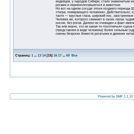
индейцев, у народов Сибири; стало знаменитым и
рогами и перевоплотившегося в животное.
Но вот на одном сосуде эпохи позднего периода 
«тигра, пожирающего человека». Действительно, ч
таоте — круглые глаза, широкий нос, заостренные
Человек же, которого сжимает в своих лапах чуд
носом, без рогов. Далеко не очевиден и факт име
Так или иначе, это не какая-то «охотничья» сцена
(представлен в виде человека) более сильным (од
смены безрогих божеств рогатыми в древних кита
Страниц:
1
...
13
14
[
15
]
16
17
...
60
Все
Powered by SMF 1.1.10