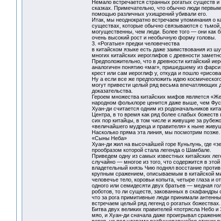
Немало встречается странных рогатых существ и 
сказках. Примечательно, что обычно люди первыми
помощью различных ухищрений убивали его.
Итак, мы неоднократно встречаем упоминания о к
существах, которые обычно связываются с тьмой,
могущественны, чем люди. Более того — они как б
очень высокий рост и необычную форму головы.
3. «Рогатые» предки человечества
в китайском языке есть даже заимствования из шу
многих китайских иероглифов с древности заметно
Предположительно, что в древности китайский иер
аналогичен понятию «маг», пришедшему из фарси, 
крест или сам иероглиф у, откуда и пошло «рисов
Ну а если все же предположить идею космического
могут привести целый ряд весьма впечатляющих д
доказательства.
Героем множества китайских мифов является «Жел
народном фольклоре ценится даже выше, чем Фус
Хуан-ди считается одним из родоначальников кит
Центра, в то время как ряд более слабых божеств
сих пор китайцы, в том числе и живущие за рубеж
«величайшего мудреца и правителя» к ныне живу
Насколько пряма эта линия, мы посмотрим позже.
«Сыны Неба»
Хуан-ди жил на высочайшей горе Куньлунь, где «з
прообразом которой стала легенда о Шамбале.
Приведем одну из самых известных китайских лег
случайно — многое из того, что содержится в это
владетельный князь Чию поднял восстание против
крупным сражением, описываемым в китайской мифо
человечье тело, коровьи копыта, четыре глаза и 
одного или семидесяти двух братьев — медная гол
роботов, то ли существ, закованных в скафандр
что за рога примитивные люди принимали антенны
встречаем целый ряд легенд о рогатых божествах.
Битва двух великих правителей «потрясла Небо и
мяо, и Хуан-ди сначала даже проигрывал сражени