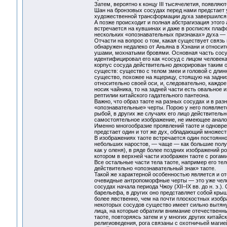
Затем, вероятно к концу III тысячелетия, появляю
Шан на бронзовых сосудах перед нами предстает 
художественной трансформации духа завершился
А позже происходит и полная абстрагизация этого
встречается на кувшинах и даже в росписях плафо
нескольких «опознавательных признаках» духа — 
Отчасти на вопрос о том, какая существует связь 
обнаружен недалеко от Аньяна в Хэнани и относи
ушами, мохнатыми бровями. Основная часть сосуда
идентифицировал его как «сосуд с лицом человек
корпус сосуда действительно декорирован таким о
существ: существо с телом змеи и головой с длин
существо, похожее на ящерицу, стоящую на задни
относительно своей оси, и, следовательно, каждо
носик чайника, то на задней части есть овальное
рептилии китайского гадательного пантеона.
Важно, что образ таоте на разных сосудах и в ра
«опознавательные» черты. Порою у него появляетс
рыбой, в других же случаях его лицо действитель
самостоятельное изображение, не имеющее анало
Именно многообразие проявлений таоте и одноврем
предстает один и тот же дух, обладающий множес
В изображениях таоте встречается один постоянн
небольших наростов, — чаще — как большие полук
как у оленя), в ряде более поздних изображений 
котором в верхней части изображен таоте с рога
Все остальные части тела таоте, например его те
действительно «опознавательный знак» таоте.
Такой же характерной особенностью является и от
очевидные антропоморфные черты — это уже челов
сосудах начала периода Чжоу (XII–IX вв. до н. э.
барельефа, в других оно представляет собой кры
более явственно, чем на почти плоскостных изобр
некоторых сосудов существо имеет сильно вытянут
лица, на которые обратили внимание отечественны
таоте, повторяясь затем и у многих других китайс
религиоведения, рога связаны с охотничьей магие