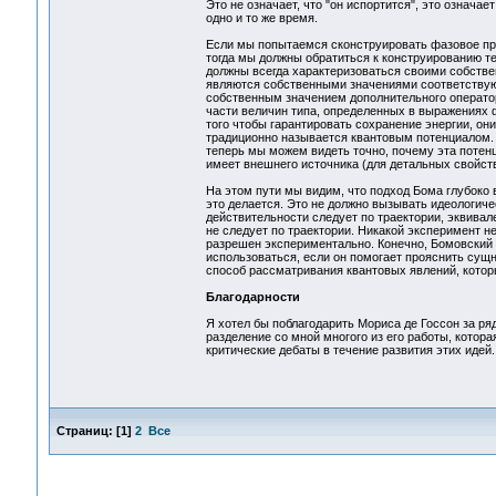
Это не означает, что "он испортится", это означае
одно и то же время.
Если мы попытаемся сконструировать фазовое прос
тогда мы должны обратиться к конструированию те
должны всегда характеризоваться своими собстве
являются собственными значениями соответствую
собственным значением дополнительного операт
части величин типа, определенных в выражениях 
того чтобы гарантировать сохранение энергии, он
традиционно называется квантовым потенциалом. М
теперь мы можем видеть точно, почему эта потен
имеет внешнего источника (для детальных свойств
На этом пути мы видим, что подход Бома глубоко 
это делается. Это не должно вызывать идеологиче
действительности следует по траектории, эквивал
не следует по траектории. Никакой эксперимент н
разрешен экспериментально. Конечно, Бомовский 
использоваться, если он помогает прояснить сущн
способ рассматривания квантовых явлений, котор
Благодарности
Я хотел бы поблагодарить Мориса де Госсон за р
разделение со мной многого из его работы, котора
критические дебаты в течение развития этих идей.
Страниц:
[
1
]
2
Все