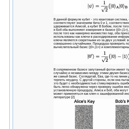
В данной формуле кубит - это квантовая система,
соответствуют значениям бита 0 и 1, соответственн
удерживается Алисой, а кубит В Бобом, после того
и Боб оба выполняют измерения в базисе {|0>,|1>}
после того как намеряно множество пар, оба прих
использованы как ключи в раскодировании информац
ключи являются секретными из-за двух условий: во
совершенно случайными. Процедура проверить по
вычислительный базис {|0>,|1>} и комплементарны
В сопряженном базисе запутанный фотон имеет ту
случайно и независимо между этими двумя базисам
же самый базис. Соглядатай, Ева, где-то на линии
терпеть неудачу. С другой стороны, если она пыта
это будет с необходимостью стимулировать ошибк
быть легко обнаружена через проверку ошибок вк
установленную процедуру, Алиса и Боб, оба могут
может применяться как ключ к зашифрованной ин
литературе [2].