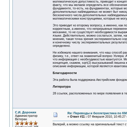
математическую допустимость, приводит к концеп
факту, что мы желаем определить все обозначен
фундаменте, то-есть, на фундаментах, которые м
дополнительных наблюдаемых не может быт никог
бесконечного числа дополнительных наблюдаемых
математическими конструкциями, которые не мог
Это приводит ко второму вопросу, а именно, как 
корректным, а именно, что непрерывные переменн
механике, то не существует необходимости выра
языке. Действительно, можно сослаться, затем, н
мнению, такая точка зрения экспериментально хор
и конечному числу экспериментальных результато
определено.
Не избежало нашего внимания, что наш способ р
физику, т.е., ответ на знаменитый вопрос Уолера
что информация с необходимостью квантуется. Мож
концепция, скажем, sqrt(2) высказываний лишена
описание информации, которой является квантова
Благодарности
Эта работа была поддержана Австрийским фондом
Литература
28 ссылок, расположенных по мере появления в те
С.И. Доронин
Re: Переводы и беллетристика по КМ
Администратор
«
Ответ #11 :
07 Февраля 2010, 10:45:27 
Ветеран
Валерий, а можно ссылку на оригинальный текст с