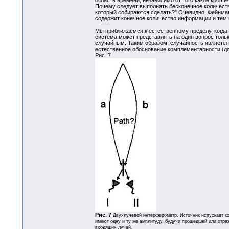
Почему следует выполнять бесконечное количеств
который собираются сделать?" Очевидно, Фейнма
содержит конечное количество информации и тем 
Мы приближаемся к естественному пределу, когда 
система может представлять на один вопрос тольк
случайным. Таким образом, случайность является
естественное обоснование комплементарности (до
Рис. 7
Рис. 7
Двухлучевой интерферометр. Источник испускает ко
имеют одну и ту же амплитуду, будучи прошедшей или отра
входящих лучей.