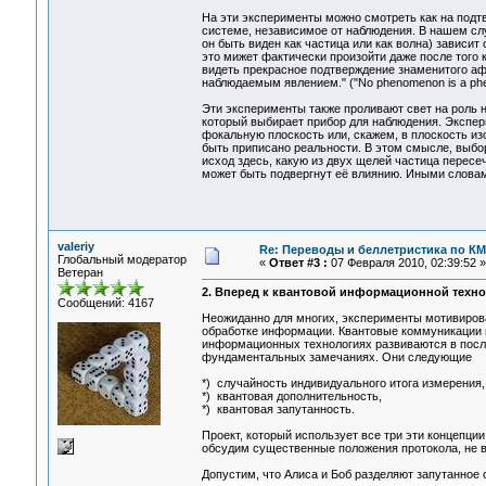
На эти эксперименты можно смотреть как на подтв
системе, независимое от наблюдения. В нашем сл
он быть виден как частица или как волна) зависит
это мижет фактически произойти даже после того 
видеть прекрасное подтверждение знаменитого афо
наблюдаемым явлением." ("No phenomenon is a phen
Эти эксперименты также проливают свет на роль 
который выбирает прибор для наблюдения. Эксперим
фокальную плоскость или, скажем, в плоскость из
быть приписано реальности. В этом смысле, выб
исход здесь, какую из двух щелей частица пересеч
может быть подвергнут её влиянию. Иными словам
valeriy
Re: Переводы и беллетристика по КМ
Глобальный модератор
«
Ответ #3 :
07 Февраля 2010, 02:39:52 »
Ветеран
2. Вперед к квантовой информационной техн
Сообщений: 4167
Неожиданно для многих, эксперименты мотивиро
обработке информации. Квантовые коммуникации и
информационных технологиях развиваются в послед
фундаментальных замечаниях. Они следующие
*) случайность индивидуального итога измерения,
*) квантовая дополнительность,
*) квантовая запутанность.
Проект, который использует все три эти концепции
обсудим существенные положения протокола, не в
Допустим, что Алиса и Боб разделяют запутанное 