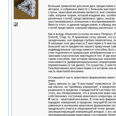
Большая привилегия для меня дать предисловие 
авторов, и собранных вместе с большим мастерс
статьи, квантовая механика является, вне сомнен
тайн, вопреки теории, которой владеем мы, особе
различных статей, представленных здесь, многие 
неустановившееся отношение к воспринимаемой н
Вместо этого, в данном предисловии, я обращу вн
статей представить хороший образец различных т
Как я всюду объяснял (ссылка на книгу Пенроуз, Р.
Oxford), Chap. 5), Я принимаю точку зрения, что 
загадочными, чья природа глубоко переплетена, о
Я называю этих два класса Z-мистерии и X-мисте
большей части предметом нашего приручения самих
индивидуальные частицы кажется способны быть в
спин подчиняется прекрасным алгебраическим и г
законами классических вертящихся тел. И где из
таким способом, при котором банальные значения
описываются (дифференциальными)
операторам
переменными (и так далее). По существу, Z-мисте
Гильбертовыми пространствами и в котором она 
часть квантовой механики.
Оставшаяся часть квантового формализма имеет 
мира.
Здесь именно то, где "X-мистерии" появляются. Э
как обычно, на "проблему измерения", я предпочит
разрешено в пределах стандартной
U
системы взг
этого, мы обнаруживаем, что в реальном мире наш
собственному состоянию квантового оператора, к
R
часть - квантовой механики. В этом мое фирме
парадокс измерения) в пределах текущей
U
систем
изменеия
в нынешнем квантовом формализме (ко
предельного ответа в общепринятой точке зрения,
эволюционирующий измеряющий аппарат, с его з
эволюционирующим квантовым состоянием (Конечно