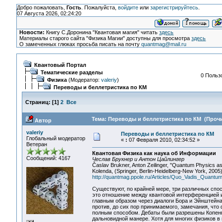
Добро пожаловать,
Гость
. Пожалуйста,
войдите
или
зарегистрируйтесь
.
07 Августа 2026, 02:24:20
Новости:
Книгу С.Доронина "Квантовая магия" читать
здесь
Материалы старого сайта "Физика Магии" доступны для просмотра
здесь
О замеченных глюках просьба писать на почту
quantmag@mail.ru
Квантовый Портал
Тематические разделы
0 Пользо
Физика
(Модератор:
valeriy
)
Переводы и беллетристика по КМ
Страниц:
[
1
]
2
Все
Тема: Переводы и беллетристика по КМ (Прочи
Автор
valeriy
Переводы и беллетристика по КМ
Глобальный модератор
«
:
07 Февраля 2010, 02:34:52 »
Ветеран
Квантовая Физика как наука об Информации
Сообщений: 4167
Чеслав Брукнер и Антон Цайлингер
Časlav Brukner, Anton Zeilinger, "Quantum Physics as 
Kolenda, (Springer, Berlin-Heidelberg-New York, 2005)
http://quantmag.ppole.ru/Articles/Quo_Vadis_Quantu
Существуют, по крайней мере, три различных спос
это отношение между квантовой интерференцией и
главным образом через диалоги Бора и Эйнштейна 
против, до сих пор принимаемого, замечания, чт
полным способом. Дебаты были разрешены Копенг
дальновидной манере. Хотя для многих физиков в