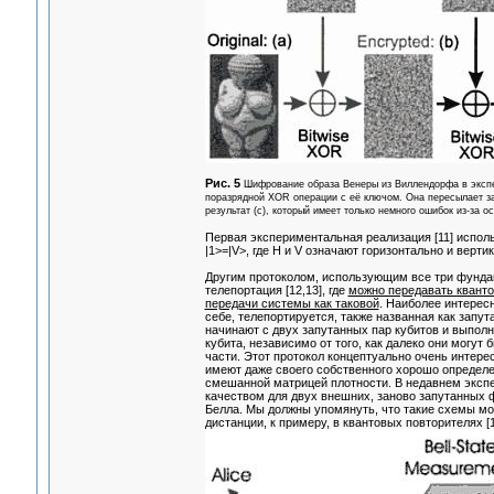
Рис. 5
Шифрование образа Венеры из Виллендорфа в экспе
поразрядной XOR операции с её ключом. Она пересылает за
результат (c), который имеет только немного ошибок из-за 
Первая экспериментальная реализация [11] исполь
|1>=|V>, где H и V означают горизонтально и верти
Другим протоколом, использующим все три фундам
телепортация [12,13], где
можно передавать кванто
передачи системы как таковой
. Наиболее интересн
себе, телепортируется, также названная как запута
начинают с двух запутанных пар кубитов и выполн
кубита, независимо от того, как далеко они могут
части. Этот протокол концептуально очень интерес
имеют даже своего собственного хорошо определен
смешанной матрицей плотности. В недавнем экспе
качеством для двух внешних, заново запутанных 
Белла. Мы должны упомянуть, что такие схемы м
дистанции, к примеру, в квантовых повторителях [1