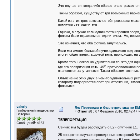
Это случается, когда либо оба фотона отражаются
Таким образом, существуют три возможных варианта
Какой из этих трех возможностей произошел может
покинули светоделитель.
Однако, в случае если однин фотон прошел вверх,
фотона были отражены свтоделителем. Но, возмож
Это означает, что оба фотона
запутались
.
Если мы имеем большой пучок одинаково подготов
итоге пойдет вверх, а другой вниз, происходит, на
Кроме того, несколько удивительно то, что для о
o
где его поляризация есть -45
, противоположная п
становятся запутанными. Таким образом, хотя мы 
Объяснение этих двух в чем-то удивительных резу
которому подвергается свет при отражении, сме
фотонами.
valeriy
Re: Переводы и беллетристика по КМ
Глобальный модератор
«
Ответ #8 :
07 Февраля 2010, 02:42:47 »
Ветеран
ТЕЛЕПОРТАЦИЯ
Сообщений: 4167
Сейчас мы будем рассуждать о E2 - спутнике E1.
25 процентов случаев проведенных измерений Белл
коллапсированное состояние фотона Е1 есть состо