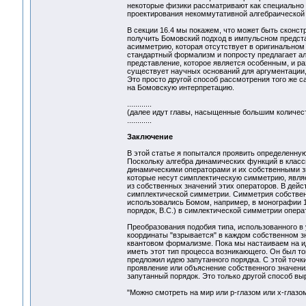
некоторые физики рассматривают как специально 
проектирования некоммутативной алгебраической 
В секции 16.4 мы покажем, что может быть сконс
получить Бомовский подход в импульсном предста
асимметрию, которая отсутствует в оригинальном
стандартный формализм и попросту предлагает ал
представление, которое является особенным, и ра
существует научных оснований для аргументации
Это просто другой способ рассмотрения того же 
на Бомовскую интерпретацию.
............
(далее идут главы, насыщенные большим количе
............
Заключение
В этой статье я попытался проявить определенную
Поскольку алгебра динамических функций в класс
динамическими операторами и их собственными зн
которые несут симплектическую симметрию, являе
из собственных значений этих операторов. В дейс
симплектической симметрии. Симметрия собственных
использовались Бомом, например, в монографии 1980
порядок, В.С.) в симлектической симметрии опера
Преобразования подобия типа, использованного в 
координаты "взрывается" в каждом собственном зн
квантовом формализме. Пока мы настаиваем на и
иметь этот тип процесса возникающего. Он был то
предложил идею запутанного порядка. С этой точк
проявление или объяснение собственного значения
запутанный порядок. Это только другой способ вы
"Можно смотреть на мир или р-глазом или х-глазом