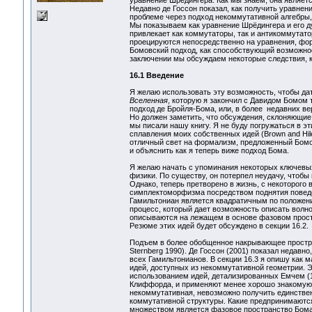
уравнение Шрёдингера. Как мы знаем, она являе
Недавно де Госсон показал, как получить уравнен
проблеме через подход некоммутативной алгебры,
Мы показываем как уравнение Шрёдингера и его д
привлекает как коммутаторы, так и антикоммутато
проецируются непосредственно на уравнения, фо
Бомовский подход, как способствующий возможнос
заключении мы обсуждаем некоторые следствия, к
16.1 Введение
Я желаю использовать эту возможность, чтобы да
Вселенная
, которую я закончил с Давидом Бомом т
подход де Бройля-Бома, или, в более недавних ве
Но должен заметить, что обсуждения, склоняющие э
мы писали нашу книгу. Я не буду погружаться в эт
сплавления моих собственных идей (Brown and Hiley
отличный свет на формализм, предложенный Бомом 
и объяснить как я теперь виже подход Бома.
Я желаю начать с упоминания некоторых ключевых
физики. По существу, он потерпел неудачу, чтобы
Однако, теперь претворено в жизнь, с некоторого
симплектоморфизма посредством поднятия поведеи
Гамильтониан является квадратичным по положению
процесс, который дает возможность описать вол
описываются на лежащем в основе фазовом простр
Резюме этих идей будет обсуждено в секции 16.2.
Подъем в более обобщенное накрывающее простр
Sternberg 1990). Де Госсон (2001) показал недавн
всех Гамильтонианов. В секции 16.3 я опишу как 
идей, доступных из некоммутативной геометрии. Э
использованием идей, детализированных Емчем (
Клиффорда, и применяют менее хорошо знакомую ст
некоммутативная, невозможно получить единствен
коммутативной структуры. Какие предпринимаются
множеством является фазовое пространство Бома.