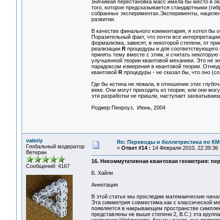
знАчимая перестановка масс имела бы место в ок
того, которое предсказывается стандартными (ги
собранных экспериментах.Эксперименты, нацеленн
развитии.
В качестве финального комментария, я хотел бы о
Поразительный факт, что почти все интерпретаци
формализма, зависят, в некоторой степени, от пр
реализации
R
процедуры и для соответствующего п
принять тему вместе с этим, и считать некотору
улучшенной теории квантовой механики. Это не зн
парадоксом измерения в квантовой теории. Отнюдь
квантовой
R
процедуры - не сказал бы, что оно (со
Где бы истина не лежала, в отношении этих глуб
веке. Они могут приходить из теории, или они мог
эти разработки не пришли, наступает захватываю
Роджер Пенроуз, Июнь, 2004
valeriy
Re: Переводы и беллетристика по КМ
Глобальный модератор
«
Ответ #14 :
14 Февраля 2010, 22:39:36 
Ветеран
16. Некоммутативная квантовая геометрия: пе
Сообщений: 4167
Б. Хайли
Аннотация
В этой статье мы проследим матемаические нача
Эта симметрия совместима как с классической ме
появляется в накрывающем пространстве симплек
представлены не выше степени 2, В.С.) эта круп