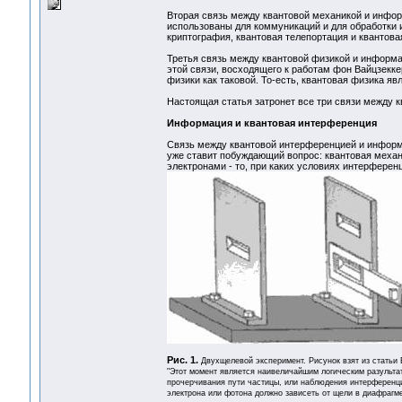
Вторая связь между квантовой механикой и информ
использованы для коммуникаций и для обработки
криптография, квантовая телепортация и квантова
Третья связь между квантовой физикой и информа
этой связи, восходящего к работам фон Вайцзекке
физики как таковой. То-есть, квантовая физика яв
Настоящая статья затронет все три связи между 
Информация и квантовая интерференция
Связь между квантовой интерференцией и информ
уже ставит побуждающий вопрос: квантовая меха
электронами - то, при каких условиях интерфере
Рис. 1.
Двухщелевой эксперимент. Рисунок взят из статьи 
"Этот момент является наивеличайшим логическим разультат
прочерчивания пути частицы, или наблюдения интерференци
электрона или фотона должно зависеть от щели в диафрагме