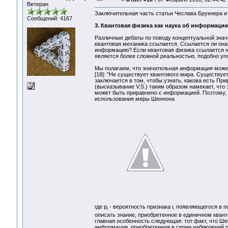
Ветеран
Заключительная часть статьи Чеслава Брукнера и
Сообщений: 4167
3. Квантовая физика как наука об информации
Различные дебаты по поводу концептуальной значи
квантовая механика ссылается. Ссылается ли она 
информацию? Если квантовая физика ссылается на 
является более сложной реальностью, подобно у
Мы полагаем, что значительная информация может 
[18]: "Не существует квантового мира. Существуе
заключается в том, чтобы узнать, какова есть Прир
(высказывание V.S.) таким образом намекает, что
может быть приравнено с информацией. Поэтому,
использования меры Шеннона
где p
- вероятность признака i, появляющегося в 
i
описать знание, приобретенное в единичном кван
главная особенность следующая: тот факт, что Ш
информация, приобретенная в серии наблюдений р