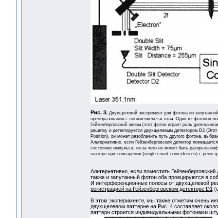
Рис. 3.
Двухщелевой эксеримент для фотона из запутанной 
преобразования с понижением частоты. Один из фотонов по
Гейзенберговской линзы (этот фотон играет роль gamma-ква
решетку и детектируется двухщелевым детектором D2 (Этот 
Position), он может разоблачить путь другого фотона, выб
Альтернативно, если Гейзенберговский детектор помещается
состояние импульса, из-за чего не может быть раскрыта ин
паттерн при совпадении (single count coincidences) с регис
Альтернативно, если поместить Гейзенберговский 
также и запутанный фотон оба проецируются в со
И интерференционные полосы от двухщелевой ре
регистрацией на Гейзенберговском детекторе D1
(с
В этом эксперименте, мы также отметим очень инт
двухщелевом паттерне на Рис. 4 составляет около
паттерн строится индивидуальными фотонами шту