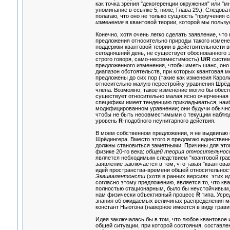
как точка зрения "декогеренции окружения" или "м
упоминание в ссылке 5, ниже, Глава 29.). Следоват
полагаю, что оно не только сущность "приучения 
изменение
в квантовой теории, которой мы пользу
Конечно, хотя очень легко сделать заявление, чт
предложения относительно природы такого измен
поддержки квантовой теории в действительности 
сегодняшний день, не существует обоснованного э
строго говоря, само-несовместимость)
U/R
систем
предложенного изменения, чтобы иметь шанс, оно
диапазон обстоятельств, при которых квантовая 
предложены до сих пор (такие как изменеия Карол
относительно малую перестройку уравнения Шрёд
члена. Возможно, такое изменение могло бы обес
существует относительно малая ясно очерченная
специфики имеет тенденцию прикладываться, наиб
модифицированном уравнении; они будучи обычно
чтобы не быть несовместимыми с текущим наблюд
уровень
R
-подобного неунитарного действия.
В моем собственном предложении, я не выдвигаю
Шрёдингера. Вместо этого я предлагаю единствен
должны становиться заметными. Причины для это
физике 20-го века:
общей теория относительно
является небходимым следствием "квантовой грав
заявление заключается в том, что такая "квантова
идей пространства-времени общей относительности.
Эквивалентонсти
(хотя в ранних версиях этих и
согласно этому предложению, является то, что кв
полностью стационарным, было бы неустойчивым,
нам физически объективный процесс
R
типа. Усре
знания об ожидаемых величинах распределения ма
констант Ньютона (наверное имеется в виду гравит
Идея заключалась бы в том, что любое квантовое
общей ситуации, при которой состояния, составле