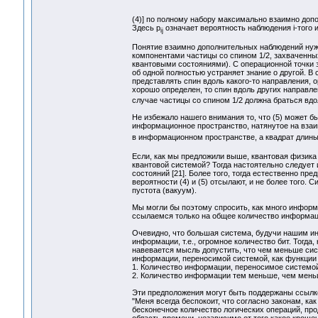
(4)] по полному набору максимально взаимно доп
Здесь p
означает вероятность наблюдения i-того 
ij
Понятие взаимно дополнительных наблюдений нуж
компонентами частицы со спином 1/2, захваченных
квантовыми состояниями). С операционной точки 
об одной полностью устраняет знание о другой. В 
представлять спин вдоль какого-то направления, о
хорошо определен, то спин вдоль других направл
случае частицы со спином 1/2 должна браться вдоль
Не избежало нашего внимания то, что (5) может 
информационное пространство, натянутое на взаим
в информационном пространстве, а квадрат длины
Если, как мы предложили выше, квантовая физика 
квантовой системой? Тогда настоятельно следует 
состояний [21]. Более того, тогда естественно пр
вероятности (4) и (5) отсылают, и не более того
пустота (вакуум).
Мы могли бы поэтому спросить, как много информа
ссылаемся только на общее количество информаци
Очевидно, что большая система, будучи нашим и
информации, т.е., огромное количество бит. Тогд
навевается мысль допустить, что чем меньше си
информации, переносимой системой, как функции 
1. Количество информации, переносимое системой
2. Количество информации тем меньше, чем мень
Эти предположения могут быть поддержаны ссылко
"Меня всегда беспокоит, что согласно законам, к
бесконечное количество логических операций, про
область времени, независимо от того какое кроше