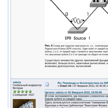
Рис. 6
Схема для подкачки запутанности, т.е., телепортац
Подольского-Розена (EPR sources). Один кубит от каждой п
кубиты, 1 и 2, от каждой пары становятся запутанными через
что запутанные кубиты 0 и 3 не приходят из общего источни
Существует множество других приложений фундам
включают, больше всего, квантовые вычисления, 
возможно долгосрочное, вычислений.
valeriy
Re: Переводы и беллетристика по КМ
Глобальный модератор
«
Ответ #4 :
07 Февраля 2010, 02:40:30 »
Ветеран
Цитата: valeriy от 02 Февраля 2010, 19:50:08
Сообщений: 4167
В этом эксперименте, как показано схематично на
одном кубите из каждой пары.
Здесь используется словосочетение "измерение Be
Брукнера и Антона Цайлингера "Квантовая Физика