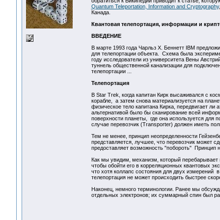
обратиться к Википедии приводит к статье, котор
Quantum Teleportation, Information and Cryptography
Канада.
Квантовая телепортация, информации и крип
ВВЕДЕНИЕ
В марте 1993 года Чарльз Х. Беннетт IBM предлож
для телепортации объекта. Схема была эксперимент
году исследователи из университета Вены Австрий
туннель общественной канализации для подключен
телепортации ...
Телепортация
В Star Trek, когда капитан Кирк высаживался с ко
корабле, а затем снова материализуется на плане
физическое тело капитана Кирка, передвигает ли а
альтернативой было бы сканирование всей информ
поверхности планеты, где она используется для п
случае перевозчик (Transporter) должен иметь п
Тем не менее, принцип неопределенности Гейзенб
представляется, лучшее, что перевозчик может с
предоставляет возможность "побороть" Принцип н
Как мы увидим, механизм, который перебарывает
чтобы обойти его в корреляционных квантовых эк
что хотя коллапс состояния для двух измерений 
телепортация не может происходить быстрее скоро
Наконец, немного терминологии. Ранее мы обсуж
отдельных электронов; их суммарный спин был ра