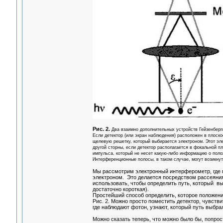
Рис. 2.
Два взаимно дополнительных устройств Гейзенберго
Если детектор (или экран наблюдения) расположен в плоскос
щелевую решетку, который выбирается электроном. Этот эле
другой сторны, если детектор располагается в фокальной п
импульса, который не несет какую-либо информацию о поло
Интерференционные полосы, в таком случае, могут возикнут
Мы рассмотрим электронный интерферометр, где 
электроном. Это делается посредством рассеяни
использовать, чтобы определить путь, который вы
достаточно короткая).
Простейший способ определить, которое положения
Рис. 2. Можно просто поместить детектор, чувствит
где наблюдают фотон, узнают, который путь выбра
Можно сказать теперь, что можно было бы, попрос