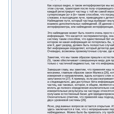
Как хорошо видно, в таком интерферометре мы може
этом случае, траектория после полу-отражающего 
каждый регистрирует частицу с той же самой веро
суперпозиции |a> и |b> таким способом, что поср
словами, в выходящем луче, приводящем к детекто
Наблюдение пути, который частица выбирает вну
взаимно дополнительных наблюдений. (В данном сл
интерферометра, или наблюдение интерференции, 
Это наблюдение может быть понято очень просто 
информации. Что касается экспериментатора, она
систему таким способом, что единственный бит и
котором ни какая информация не потерялась бы, чт
или II, дает разряд, должен быть полностью случ
бит информации определяет, который детектор дает
Очевидно, возможны промежуточные случаи, где к
Заметим, что мы таким образом пришли к естест
(5), также обеспечивает совершенную меру для п
только с частичной видимостью, так что информац
Завершая главу, мы заметим, что применяя наш п
механики, главным образом закон Малюса [26], к
измерения и направлением, вдоль которого спин 
запутанности [27]. К примеру, если рассматриваю
а следовадельно, два доступных бита информации
частиц, как таковых, которое, в общем, являются
вплоть до полного определения исключительно со
измерительные результаты на частицах относятся 
получаем естественный базис для Шрёдингеровског
Окончательно отметим, что применяя наш подход
двух-уровневой системы [26].
Ясно, ряд важных вопросов остается открытым. 
здесь заключается в том, что с непрерывными пе
наблюдаемых. Можно было бы привязать эту пробл