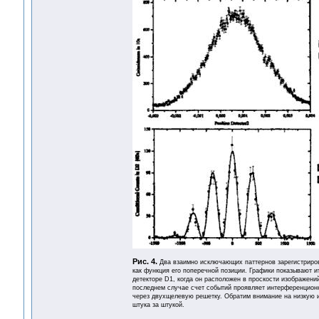
Рис. 4.
Два взаимно исключающих паттернов зарегистриров
как функция его поперечной позиции. Графики показывают и
детекторе D1, когда он расположен в проскости изображений
последнем случае счет событий проявляет интерференционн
через двухщелевую решетку. Обратим внимание на низкую и
штука за штукой.