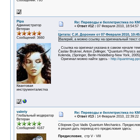
Сообщений: 795
Pipa
Re: Переводы и беллетристика по КМ
Администратор
«
Ответ #12 :
07 Февраля 2010, 18:54:57 
Ветеран
Цитата: С.И. Доронин от 07 Февраля 2010, 10:45
Сообщений: 3660
Валерий, а можно ссылку на оригинальный текст с
Ссылка на оригинал указана в самом начале темы
Časlav Brukner, Anton Zeilinger, "Quantum Physics as 
Kolenda, (Springer, Berlin-Heidelberg-New York, 2005)
Оригинал можно найти здесь -
http://quantmag.pp
Квантовая
инструменталистка
valeriy
Re: Переводы и беллетристика по КМ
Глобальный модератор
«
Ответ #13 :
14 Февраля 2010, 22:39:22 
Ветеран
Сборник Quo Vadis Quantum Mechanics. Предислови
Сообщений: 4167
я решил дать перевод его предисловия здесь:
Предисловие
, стр V - VIII