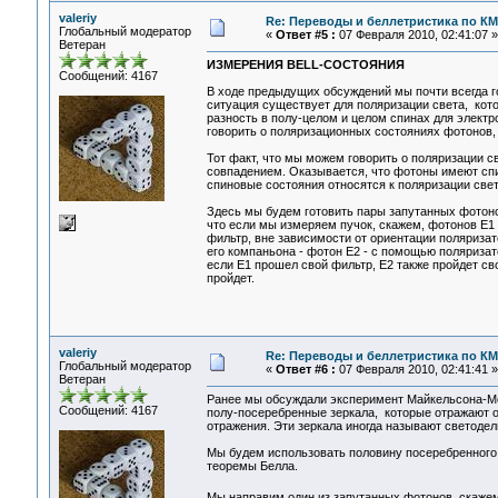
valeriy
Re: Переводы и беллетристика по КМ
Глобальный модератор
«
Ответ #5 :
07 Февраля 2010, 02:41:07 »
Ветеран
ИЗМЕРЕНИЯ BELL-СОСТОЯНИЯ
Сообщений: 4167
В ходе предыдущих обсуждений мы почти всегда г
ситуация существует для поляризации света, кото
разность в полу-целом и целом спинах для электро
говорить о поляризационных состояниях фотонов,
Тот факт, что мы можем говорить о поляризации св
совпадением. Оказывается, что фотоны имеют спи
спиновые состояния относятся к поляризации света
Здесь мы будем готовить пары запутанных фотоно
что если мы измеряем пучок, скажем, фотонов E1
фильтр, вне зависимости от ориентации поляризат
его компаньона - фотон E2 - с помощью поляризат
если E1 прошел свой фильтр, E2 также пройдет св
пройдет.
valeriy
Re: Переводы и беллетристика по КМ
Глобальный модератор
«
Ответ #6 :
07 Февраля 2010, 02:41:41 »
Ветеран
Ранее мы обсуждали эксперимент Майкельсона-Мор
Сообщений: 4167
полу-посеребренные зеркала, которые отражают о
отражения. Эти зеркала иногда называют светодел
Мы будем использовать половину посеребренного 
теоремы Белла.
Мы направим один из запутанных фотонов, скажем