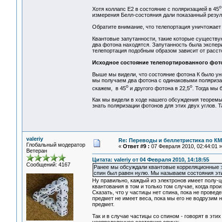
o
Хотя коллапс Е2 в состояние с поляризацией в 45
измерения Белл-состояния дали показанный резул
Обратите внимание, что телепортация уничтожает 
Квантовые запутанности, такие которые существую
два фотона находятся. Запутанность была экспери
телепортация подобным образом зависит от расст
Исходное состояние телепортированного фот
Выше мы видели, что состояние фотона К было унич
мы получаем два фотона с одинаковыми поляриза
o
o
скажем, в 45
и другого фотона в 22,5
. Тогда мы 
Как мы видели в ходе нашего обсуждения теоремы
знать поляризации фотонов для этих двух углов. 
valeriy
Re: Переводы и беллетристика по КМ
Глобальный модератор
«
Ответ #9 :
07 Февраля 2010, 02:44:01 »
Ветеран
Цитата: valeriy от 04 Февраля 2010, 14:18:55
Сообщений: 4167
Ранее мы обсуждали квантовые корреляционные 
спин был равен нулю. Мы называем состояния этих 
Ну правильно, каждый из электронов имеет полу-ц
квантования в том и только том случае, когда про
Сказать, что у частицы нет спина, пока не проведе
предмет не имеет веса, пока мы его не водрузим 
предмет.
Так и в случае частицы со спином - говорят в эт