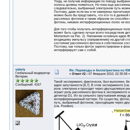
Тогда, не получив информацию по поводу выбранн
полосы должны появиться. Но пока еще рассеянны
следовательно, выбранный электроном путь можно
Поэтому, даже если мы и не намерены прочитыват
можно было бы представить, что кто-то в далекой
рассеяных фотонов и таким образом он способен 
фотоны, никаких интерференционных полос не воз
Для того чтобы получить интерференционные пол
может быть сделано лучше всего посредством дете
Momentum на Рис. 2). Напомним основную идею Фу
входящему импульсу (направлению) на другой сто
состояние рассеянного фотона в собственное сос
Поэтому, как только фотон зарегестрирован в фо
интерферирует сам с собой.
valeriy
Re: Переводы и беллетристика по КМ
Глобальный модератор
«
Ответ #2 :
07 Февраля 2010, 02:35:58 »
Ветеран
Такой эксперимент, фактически, был выполнен, б
Сообщений: 4167
идею запутанности [6,7]. В этом эксперименте (см
роль электрона и проходит через двухщелевую ре
играет роль рассеянного фотона в эксперименте н
детектор D1. Из-за сильного запутывания между 
интерференционный паттерн. По существу, фотон,
путь, выбранный фотоном, проходящим через дву
(см. Position).