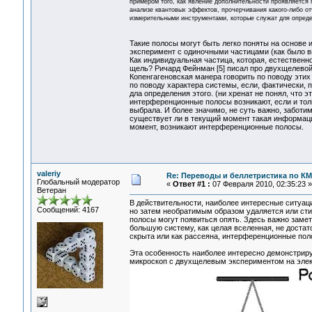
примером того, как явление дополнительности проявляется
анализе квантовых эффектов, прочерчивания какого-либо о
измерительными инструментами, которые служат для опреде
Такие полосы могут быть легко поняты на основе
эксперимент с одиночными частицами (как было в
Как индивидуальная частица, которая, естественно
щель? Ричард Фейнман [5] писал про двухщелевой 
Копенгагеновская манера говорить по поводу этих 
по поводу характера системы, если, фактически, 
дла определения этого. (ни хренат не понял, что 
интерференционные полосы возникают, если и толь
выбрала. И более значимо, не суть важно, заботим
существует ли в текущий момент такая информация
момент, возникают интерференционные полосы.
valeriy
Re: Переводы и беллетристика по КМ
Глобальный модератор
«
Ответ #1 :
07 Февраля 2010, 02:35:23 »
Ветеран
В действительности, наиболее интересные ситуаци
Сообщений: 4167
но затем необратимым образом удаляется или сти
полосы могут появиться опять. Здесь важно заме
большую систему, как целая вселенная, не достат
скрыта или как рассеяна, интерференционные поло
Эта особенность наиболее интересно демонстриру
микроскоп с двухщелевым экспериментом на элек