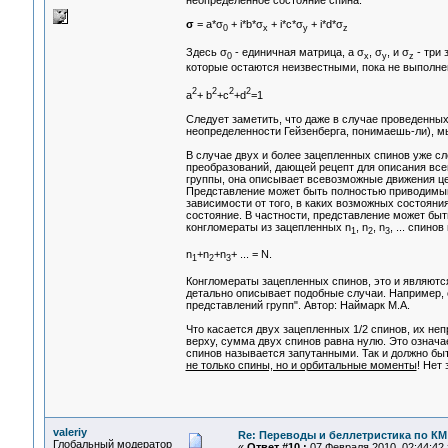
неопределенное состояние спина:
σ
= a*σ
+ i*b*σ
+ i*c*σ
+ i*d*σ
0
x
y
z
Здесь σ
- единичная матрица, а σ
, σ
, и σ
- три 
0
x
y
z
которые остаются неизвестными, пока не выполне
2
2
2
2
a
+ b
+c
+d
=1
Следует заметить, что даже в случае проведенны
неопределенности Гейзенберга, понимаешь-ли), м
В случае двух и более зацепленных спинов уже с
преобразований, дающей рецепт для описания все
группы, она описывает всевозможные движения це
Представление может быть полностью приводимым.
зависимости от того, в каких возможных состояни
состояние. В частности, представление может быт
конгломераты из зацепленных n
, n
, n
, ... спино
1
2
3
n
+n
+n
+ ... = N.
1
2
3
Конгломераты зацепленных спинов, это и являются
детально описывает подобные случаи. Например, с
представлений групп". Автор: Наймарк М.А.
Что касается двух зацепленных 1/2 спинов, их неп
верху, сумма двух спинов равна нулю. Это означа
спинов называется запутанными. Так и должно бы
не только спины, но и орбитальные моменты
! Нет
valeriy
Re: Переводы и беллетристика по КМ
Глобальный модератор
«
Ответ #10 :
07 Февраля 2010, 02:44:42 