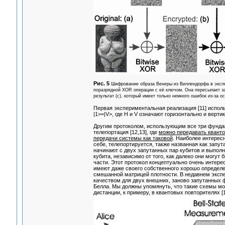
Рис. 5
Шифрование образа Венеры из Виллендорфа в экспе
поразрядной XOR операции с её ключом. Она пересылает за
результат (c), который имеет только немного ошибок из-за 
Первая экспериментальная реализация [11] исполь
|1>=|V>, где H и V означают горизонтально и верти
Другим протоколом, использующим все три фундам
телепортация [12,13], где
можно передавать кванто
передачи системы как таковой
. Наиболее интересн
себе, телепортируется, также названная как запута
начинают с двух запутанных пар кубитов и выполн
кубита, независимо от того, как далеко они могут
части. Этот протокол концептуально очень интерес
имеют даже своего собственного хорошо определен
смешанной матрицей плотности. В недавнем экспе
качеством для двух внешних, заново запутанных 
Белла. Мы должны упомянуть, что такие схемы м
дистанции, к примеру, в квантовых повторителях [1