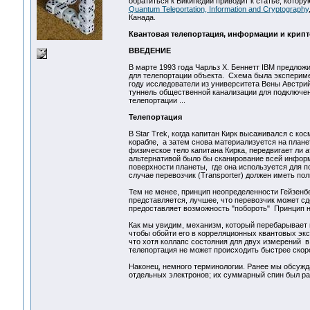
обратиться к Википедии приводит к статье, котор
Quantum Teleportation, Information and Cryptography
Канада.
Квантовая телепортация, информации и крип
ВВЕДЕНИЕ
В марте 1993 года Чарльз Х. Беннетт IBM предлож
для телепортации объекта. Схема была эксперимент
году исследователи из университета Вены Австрий
туннель общественной канализации для подключен
телепортации ...
Телепортация
В Star Trek, когда капитан Кирк высаживался с ко
корабле, а затем снова материализуется на плане
физическое тело капитана Кирка, передвигает ли а
альтернативой было бы сканирование всей информ
поверхности планеты, где она используется для п
случае перевозчик (Transporter) должен иметь п
Тем не менее, принцип неопределенности Гейзенб
представляется, лучшее, что перевозчик может с
предоставляет возможность "побороть" Принцип н
Как мы увидим, механизм, который перебарывает
чтобы обойти его в корреляционных квантовых эк
что хотя коллапс состояния для двух измерений 
телепортация не может происходить быстрее скоро
Наконец, немного терминологии. Ранее мы обсуж
отдельных электронов; их суммарный спин был ра