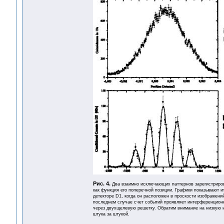
Рис. 4.
Два взаимно исключающих паттернов зарегистриров
как функция его поперечной позиции. Графики показывают и
детекторе D1, когда он расположен в проскости изображений
последнем случае счет событий проявляет интерференционн
через двухщелевую решетку. Обратим внимание на низкую и
штука за штукой.