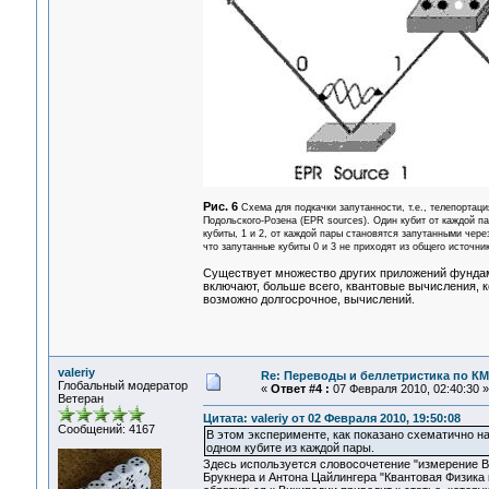
Рис. 6
Схема для подкачки запутанности, т.е., телепортац
Подольского-Розена (EPR sources). Один кубит от каждой п
кубиты, 1 и 2, от каждой пары становятся запутанными через
что запутанные кубиты 0 и 3 не приходят из общего источни
Существует множество других приложений фундам
включают, больше всего, квантовые вычисления, 
возможно долгосрочное, вычислений.
valeriy
Re: Переводы и беллетристика по КМ
Глобальный модератор
«
Ответ #4 :
07 Февраля 2010, 02:40:30 »
Ветеран
Цитата: valeriy от 02 Февраля 2010, 19:50:08
Сообщений: 4167
В этом эксперименте, как показано схематично на
одном кубите из каждой пары.
Здесь используется словосочетение "измерение Be
Брукнера и Антона Цайлингера "Квантовая Физика