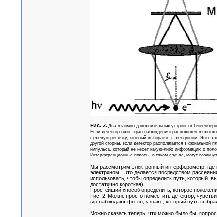
Рис. 2.
Два взаимно дополнительных устройств Гейзенберго
Если детектор (или экран наблюдения) расположен в плоскос
щелевую решетку, который выбирается электроном. Этот эле
другой сторны, если детектор располагается в фокальной п
импульса, который не несет какую-либо информацию о поло
Интерференционные полосы, в таком случае, могут возикнут
Мы рассмотрим электронный интерферометр, где 
электроном. Это делается посредством рассеяни
использовать, чтобы определить путь, который вы
достаточно короткая).
Простейший способ определить, которое положения
Рис. 2. Можно просто поместить детектор, чувствит
где наблюдают фотон, узнают, который путь выбра
Можно сказать теперь, что можно было бы, попрос