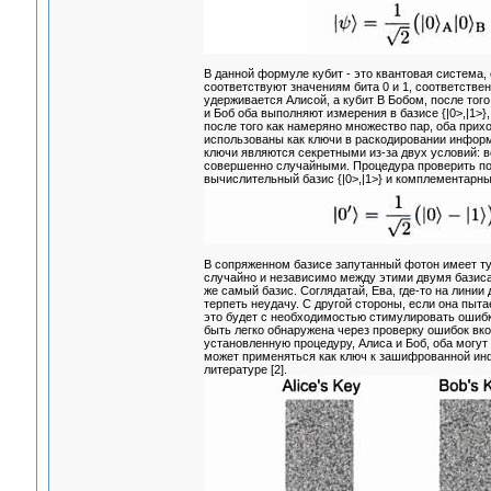
В данной формуле кубит - это квантовая система,
соответствуют значениям бита 0 и 1, соответственн
удерживается Алисой, а кубит В Бобом, после того
и Боб оба выполняют измерения в базисе {|0>,|1>}
после того как намеряно множество пар, оба прих
использованы как ключи в раскодировании информац
ключи являются секретными из-за двух условий: во
совершенно случайными. Процедура проверить по
вычислительный базис {|0>,|1>} и комплементарны
В сопряженном базисе запутанный фотон имеет ту
случайно и независимо между этими двумя базисам
же самый базис. Соглядатай, Ева, где-то на линии
терпеть неудачу. С другой стороны, если она пыта
это будет с необходимостью стимулировать ошибк
быть легко обнаружена через проверку ошибок вк
установленную процедуру, Алиса и Боб, оба могут
может применяться как ключ к зашифрованной ин
литературе [2].