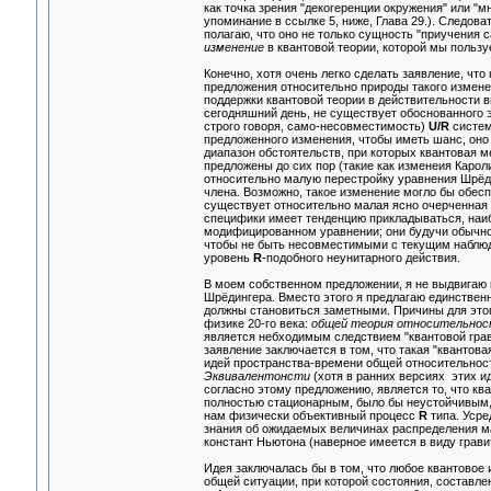
как точка зрения "декогеренции окружения" или "м
упоминание в ссылке 5, ниже, Глава 29.). Следоват
полагаю, что оно не только сущность "приучения 
изменение
в квантовой теории, которой мы пользу
Конечно, хотя очень легко сделать заявление, чт
предложения относительно природы такого измен
поддержки квантовой теории в действительности 
сегодняшний день, не существует обоснованного э
строго говоря, само-несовместимость)
U/R
систем
предложенного изменения, чтобы иметь шанс, оно
диапазон обстоятельств, при которых квантовая 
предложены до сих пор (такие как изменеия Карол
относительно малую перестройку уравнения Шрёд
члена. Возможно, такое изменение могло бы обес
существует относительно малая ясно очерченная
специфики имеет тенденцию прикладываться, наиб
модифицированном уравнении; они будучи обычно
чтобы не быть несовместимыми с текущим наблюд
уровень
R
-подобного неунитарного действия.
В моем собственном предложении, я не выдвигаю
Шрёдингера. Вместо этого я предлагаю единствен
должны становиться заметными. Причины для это
физике 20-го века:
общей теория относительно
является небходимым следствием "квантовой грав
заявление заключается в том, что такая "квантова
идей пространства-времени общей относительности.
Эквивалентонсти
(хотя в ранних версиях этих и
согласно этому предложению, является то, что кв
полностью стационарным, было бы неустойчивым,
нам физически объективный процесс
R
типа. Усре
знания об ожидаемых величинах распределения ма
констант Ньютона (наверное имеется в виду гравит
Идея заключалась бы в том, что любое квантовое
общей ситуации, при которой состояния, составле