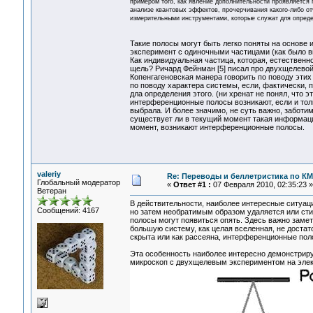
примером того, как явление дополнительности проявляется
анализе квантовых эффектов, прочерчивания какого-либо о
измерительными инструментами, которые служат для опреде
Такие полосы могут быть легко поняты на основе
эксперимент с одиночными частицами (как было в
Как индивидуальная частица, которая, естественно
щель? Ричард Фейнман [5] писал про двухщелевой 
Копенгагеновская манера говорить по поводу этих 
по поводу характера системы, если, фактически, 
дла определения этого. (ни хренат не понял, что 
интерференционные полосы возникают, если и толь
выбрала. И более значимо, не суть важно, заботим
существует ли в текущий момент такая информация
момент, возникают интерференционные полосы.
valeriy
Re: Переводы и беллетристика по КМ
Глобальный модератор
«
Ответ #1 :
07 Февраля 2010, 02:35:23 »
Ветеран
В действительности, наиболее интересные ситуаци
Сообщений: 4167
но затем необратимым образом удаляется или сти
полосы могут появиться опять. Здесь важно заме
большую систему, как целая вселенная, не достат
скрыта или как рассеяна, интерференционные поло
Эта особенность наиболее интересно демонстриру
микроскоп с двухщелевым экспериментом на элек