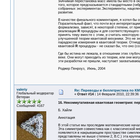
знАчимая перестановка масс имела бы место в ок
того, которое предсказывается стандартными (ги
собранных экспериментах.Эксперименты, нацеленн
развитии.
В качестве финального комментария, я хотел бы о
Поразительный факт, что почти все интерпретаци
формализма, зависят, в некоторой степени, от пр
реализации
R
процедуры и для соответствующего п
принять тему вместе с этим, и считать некотору
улучшенной теории квантовой механики. Это не зн
парадоксом измерения в квантовой теории. Отнюдь
квантовой
R
процедуры - не сказал бы, что оно (со
Где бы истина не лежала, в отношении этих глуб
веке. Они могут приходить из теории, или они мог
эти разработки не пришли, наступает захватываю
Роджер Пенроуз, Июнь, 2004
valeriy
Re: Переводы и беллетристика по КМ
Глобальный модератор
«
Ответ #14 :
14 Февраля 2010, 22:39:36 
Ветеран
16. Некоммутативная квантовая геометрия: пе
Сообщений: 4167
Б. Хайли
Аннотация
В этой статье мы проследим матемаические нача
Эта симметрия совместима как с классической ме
появляется в накрывающем пространстве симплек
представлены не выше степени 2, В.С.) эта круп