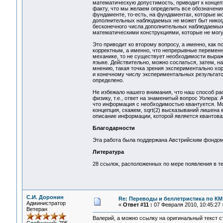
математическую допустимость, приводит к концеп
факту, что мы желаем определить все обозначен
фундаменте, то-есть, на фундаментах, которые м
дополнительных наблюдаемых не может быт никог
бесконечного числа дополнительных наблюдаемых
математическими конструкциями, которые не мог
Это приводит ко второму вопросу, а именно, как 
корректным, а именно, что непрерывные переменн
механике, то не существует необходимости выра
языке. Действительно, можно сослаться, затем, н
мнению, такая точка зрения экспериментально хор
и конечному числу экспериментальных результато
определено.
Не избежало нашего внимания, что наш способ р
физику, т.е., ответ на знаменитый вопрос Уолера
что информация с необходимостью квантуется. Мож
концепция, скажем, sqrt(2) высказываний лишена
описание информации, которой является квантова
Благодарности
Эта работа была поддержана Австрийским фондом
Литература
28 ссылок, расположенных по мере появления в те
С.И. Доронин
Re: Переводы и беллетристика по КМ
Администратор
«
Ответ #11 :
07 Февраля 2010, 10:45:27 
Ветеран
Валерий, а можно ссылку на оригинальный текст с