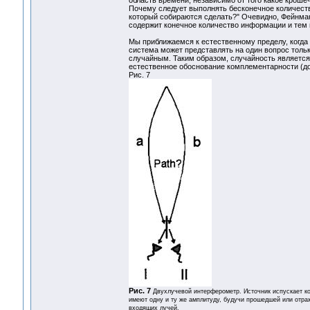
Почему следует выполнять бесконечное количеств
который собираются сделать?" Очевидно, Фейнма
содержит конечное количество информации и тем 
Мы приближаемся к естественному пределу, когда 
система может представлять на один вопрос тольк
случайным. Таким образом, случайность является
естественное обоснование комплементарности (до
Рис. 7
Рис. 7
Двухлучевой интерферометр. Источник испускает ко
имеют одну и ту же амплитуду, будучи прошедшей или отра
входящих лучей.