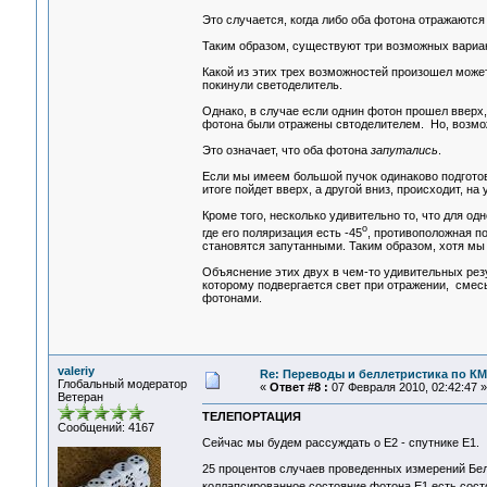
Это случается, когда либо оба фотона отражаются
Таким образом, существуют три возможных варианта
Какой из этих трех возможностей произошел может
покинули светоделитель.
Однако, в случае если однин фотон прошел вверх,
фотона были отражены свтоделителем. Но, возмож
Это означает, что оба фотона
запутались
.
Если мы имеем большой пучок одинаково подготов
итоге пойдет вверх, а другой вниз, происходит, на
Кроме того, несколько удивительно то, что для о
o
где его поляризация есть -45
, противоположная п
становятся запутанными. Таким образом, хотя мы 
Объяснение этих двух в чем-то удивительных резу
которому подвергается свет при отражении, сме
фотонами.
valeriy
Re: Переводы и беллетристика по КМ
Глобальный модератор
«
Ответ #8 :
07 Февраля 2010, 02:42:47 »
Ветеран
ТЕЛЕПОРТАЦИЯ
Сообщений: 4167
Сейчас мы будем рассуждать о E2 - спутнике E1.
25 процентов случаев проведенных измерений Белл
коллапсированное состояние фотона Е1 есть состо