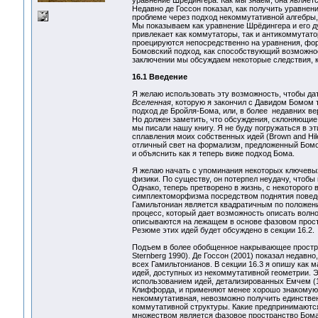
уравнение Шрёдингера. Как мы знаем, она являе
Недавно де Госсон показал, как получить уравнен
проблеме через подход некоммутативной алгебры,
Мы показываем как уравнение Шрёдингера и его д
привлекает как коммутаторы, так и антикоммутато
проецируются непосредственно на уравнения, фо
Бомовский подход, как способствующий возможнос
заключении мы обсуждаем некоторые следствия, к
16.1 Введение
Я желаю использовать эту возможность, чтобы да
Вселенная
, которую я закончил с Давидом Бомом т
подход де Бройля-Бома, или, в более недавних ве
Но должен заметить, что обсуждения, склоняющие э
мы писали нашу книгу. Я не буду погружаться в эт
сплавления моих собственных идей (Brown and Hiley
отличный свет на формализм, предложенный Бомом 
и объяснить как я теперь виже подход Бома.
Я желаю начать с упоминания некоторых ключевых
физики. По существу, он потерпел неудачу, чтобы
Однако, теперь претворено в жизнь, с некоторого
симплектоморфизма посредством поднятия поведеи
Гамильтониан является квадратичным по положению
процесс, который дает возможность описать вол
описываются на лежащем в основе фазовом простр
Резюме этих идей будет обсуждено в секции 16.2.
Подъем в более обобщенное накрывающее простр
Sternberg 1990). Де Госсон (2001) показал недавн
всех Гамильтонианов. В секции 16.3 я опишу как 
идей, доступных из некоммутативной геометрии. Э
использованием идей, детализированных Емчем (
Клиффорда, и применяют менее хорошо знакомую ст
некоммутативная, невозможно получить единствен
коммутативной структуры. Какие предпринимаются
множеством является фазовое пространство Бома.