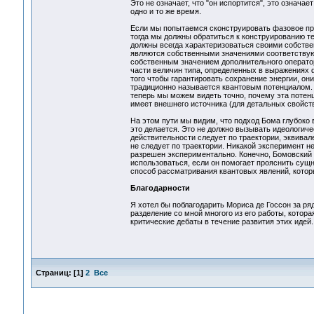
Это не означает, что "он испортится", это означае
одно и то же время.
Если мы попытаемся сконструировать фазовое прос
тогда мы должны обратиться к конструированию те
должны всегда характеризоваться своими собстве
являются собственными значениями соответствую
собственным значением дополнительного операт
части величин типа, определенных в выражениях 
того чтобы гарантировать сохранение энергии, он
традиционно называется квантовым потенциалом. М
теперь мы можем видеть точно, почему эта потен
имеет внешнего источника (для детальных свойств
На этом пути мы видим, что подход Бома глубоко 
это делается. Это не должно вызывать идеологиче
действительности следует по траектории, эквивал
не следует по траектории. Никакой эксперимент н
разрешен экспериментально. Конечно, Бомовский 
использоваться, если он помогает прояснить сущн
способ рассматривания квантовых явлений, котор
Благодарности
Я хотел бы поблагодарить Мориса де Госсон за р
разделение со мной многого из его работы, котора
критические дебаты в течение развития этих идей.
Страниц:
[
1
]
2
Все