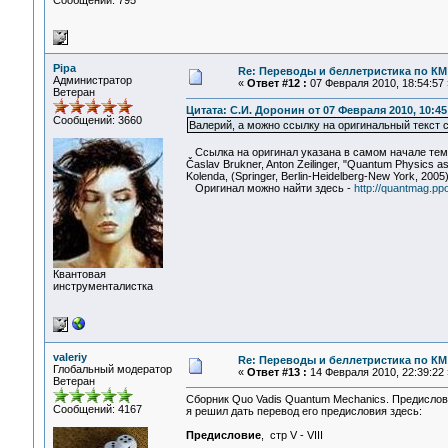
Сообщений: 795
Pipa
Re: Переводы и беллетристика по КМ
Администратор
«
Ответ #12 :
07 Февраля 2010, 18:54:57 
Ветеран
Цитата: С.И. Доронин от 07 Февраля 2010, 10:45
Сообщений: 3660
Валерий, а можно ссылку на оригинальный текст с
Ссылка на оригинал указана в самом начале темы
Časlav Brukner, Anton Zeilinger, "Quantum Physics as 
Kolenda, (Springer, Berlin-Heidelberg-New York, 2005)
Оригинал можно найти здесь -
http://quantmag.pp
Квантовая
инструменталистка
valeriy
Re: Переводы и беллетристика по КМ
Глобальный модератор
«
Ответ #13 :
14 Февраля 2010, 22:39:22 
Ветеран
Сборник Quo Vadis Quantum Mechanics. Предислови
Сообщений: 4167
я решил дать перевод его предисловия здесь:
Предисловие
, стр V - VIII