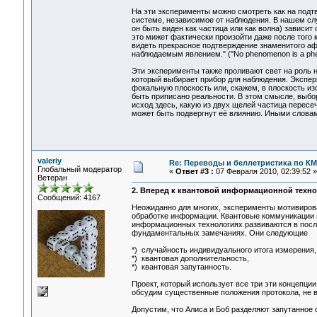
На эти эксперименты можно смотреть как на подтв
системе, независимое от наблюдения. В нашем сл
он быть виден как частица или как волна) зависит
это мижет фактически произойти даже после того 
видеть прекрасное подтверждение знаменитого афо
наблюдаемым явлением." ("No phenomenon is a phen
Эти эксперименты также проливают свет на роль 
который выбирает прибор для наблюдения. Эксперим
фокальную плоскость или, скажем, в плоскость из
быть приписано реальности. В этом смысле, выб
исход здесь, какую из двух щелей частица пересеч
может быть подвергнут её влиянию. Иными словам
valeriy
Re: Переводы и беллетристика по КМ
Глобальный модератор
«
Ответ #3 :
07 Февраля 2010, 02:39:52 »
Ветеран
2. Вперед к квантовой информационной техн
Сообщений: 4167
Неожиданно для многих, эксперименты мотивиро
обработке информации. Квантовые коммуникации и
информационных технологиях развиваются в послед
фундаментальных замечаниях. Они следующие
*) случайность индивидуального итога измерения,
*) квантовая дополнительность,
*) квантовая запутанность.
Проект, который использует все три эти концепции
обсудим существенные положения протокола, не в
Допустим, что Алиса и Боб разделяют запутанное 