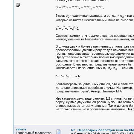
неопределенное состояние спина:
σ
= a*σ
+ i*b*σ
+ i*c*σ
+ i*d*σ
0
x
y
z
Здесь σ
- единичная матрица, а σ
, σ
, и σ
- три 
0
x
y
z
которые остаются неизвестными, пока не выполне
2
2
2
2
a
+ b
+c
+d
=1
Следует заметить, что даже в случае проведенны
неопределенности Гейзенберга, понимаешь-ли), м
В случае двух и более зацепленных спинов уже с
преобразований, дающей рецепт для описания все
группы, она описывает всевозможные движения це
Представление может быть полностью приводимым.
зависимости от того, в каких возможных состояни
состояние. В частности, представление может быт
конгломераты из зацепленных n
, n
, n
, ... спино
1
2
3
n
+n
+n
+ ... = N.
1
2
3
Конгломераты зацепленных спинов, это и являются
детально описывает подобные случаи. Например, с
представлений групп". Автор: Наймарк М.А.
Что касается двух зацепленных 1/2 спинов, их неп
верху, сумма двух спинов равна нулю. Это означа
спинов называется запутанными. Так и должно бы
не только спины, но и орбитальные моменты
! Нет
valeriy
Re: Переводы и беллетристика по КМ
Глобальный модератор
«
Ответ #10 :
07 Февраля 2010, 02:44:42 