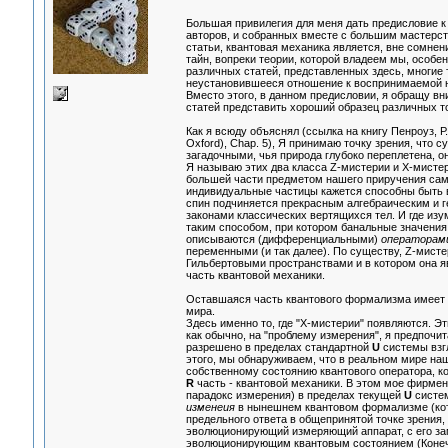
Большая привилегия для меня дать предисловие 
авторов, и собранных вместе с большим мастерс
статьи, квантовая механика является, вне сомнен
тайн, вопреки теории, которой владеем мы, особе
различных статей, представленных здесь, многие 
неустановившееся отношение к воспринимаемой н
Вместо этого, в данном предисловии, я обращу вн
статей представить хороший образец различных т
Как я всюду объяснял (ссылка на книгу Пенроуз, Р.
Oxford), Chap. 5), Я принимаю точку зрения, что 
загадочными, чья природа глубоко переплетена, о
Я называю этих два класса Z-мистерии и X-мисте
большей части предметом нашего приручения самих
индивидуальные частицы кажется способны быть в
спин подчиняется прекрасным алгебраическим и г
законами классических вертящихся тел. И где из
таким способом, при котором банальные значения
описываются (дифференциальными)
операторам
переменными (и так далее). По существу, Z-мисте
Гильбертовыми пространствами и в котором она 
часть квантовой механики.
Оставшаяся часть квантового формализма имеет 
мира.
Здесь именно то, где "X-мистерии" появляются. Э
как обычно, на "проблему измерения", я предпочит
разрешено в пределах стандартной
U
системы взг
этого, мы обнаруживаем, что в реальном мире наш
собственному состоянию квантового оператора, к
R
часть - квантовой механики. В этом мое фирме
парадокс измерения) в пределах текущей
U
систем
изменеия
в нынешнем квантовом формализме (ко
предельного ответа в общепринятой точке зрения,
эволюционирующий измеряющий аппарат, с его з
эволюционирующим квантовым состоянием (Конечно