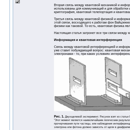
Вторая связь между квантовой механикой и информ
использованы для коммуникаций и для обработки
криптография, квантовая телепортация и квантова
Третья связь между квантовой физикой и информа
этой связи, восходящего к работам фон Вайцзекке
физики как таковой. То-есть, квантовая физика яв
Настоящая статья затронет все три связи между 
Информация и квантовая интерференция
Связь между квантовой интерференцией и информ
уже ставит побуждающий вопрос: квантовая меха
электронами - то, при каких условиях интерфере
Рис. 1.
Двухщелевой эксперимент. Рисунок взят из статьи 
"Этот момент является наивеличайшим логическим разультат
прочерчивания пути частицы, или наблюдения интерференци
электрона или фотона должно зависеть от щели в диафрагме