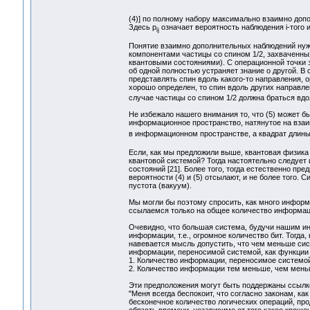
(4)] по полному набору максимально взаимно доп
Здесь p
означает вероятность наблюдения i-того 
ij
Понятие взаимно дополнительных наблюдений нуж
компонентами частицы со спином 1/2, захваченных
квантовыми состояниями). С операционной точки 
об одной полностью устраняет знание о другой. В 
представлять спин вдоль какого-то направления, о
хорошо определен, то спин вдоль других направл
случае частицы со спином 1/2 должна браться вдоль
Не избежало нашего внимания то, что (5) может 
информационное пространство, натянутое на взаим
в информационном пространстве, а квадрат длины
Если, как мы предложили выше, квантовая физика 
квантовой системой? Тогда настоятельно следует 
состояний [21]. Более того, тогда естественно пр
вероятности (4) и (5) отсылают, и не более того
пустота (вакуум).
Мы могли бы поэтому спросить, как много информа
ссылаемся только на общее количество информаци
Очевидно, что большая система, будучи нашим и
информации, т.е., огромное количество бит. Тогд
навевается мысль допустить, что чем меньше си
информации, переносимой системой, как функции 
1. Количество информации, переносимое системой
2. Количество информации тем меньше, чем мень
Эти предположения могут быть поддержаны ссылко
"Меня всегда беспокоит, что согласно законам, к
бесконечное количество логических операций, про
область времени, независимо от того какое кроше