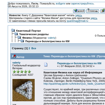
Добро пожаловать,
Гость
. Пожалуйста,
войдите
или
зарегистрируйтесь
.
08 Августа 2026, 20:32:13
Новости:
Книгу С.Доронина "Квантовая магия" читать
здесь
Материалы старого сайта "Физика Магии" доступны для просмотра
здесь
О замеченных глюках просьба писать на почту
quantmag@mail.ru
Квантовый Портал
Тематические разделы
0 Пользо
Физика
(Модератор:
valeriy
)
Переводы и беллетристика по КМ
Страниц:
[
1
]
2
Все
Тема: Переводы и беллетристика по КМ (Прочи
Автор
valeriy
Переводы и беллетристика по КМ
Глобальный модератор
«
:
07 Февраля 2010, 02:34:52 »
Ветеран
Квантовая Физика как наука об Информации
Сообщений: 4167
Чеслав Брукнер и Антон Цайлингер
Časlav Brukner, Anton Zeilinger, "Quantum Physics as 
Kolenda, (Springer, Berlin-Heidelberg-New York, 2005)
http://quantmag.ppole.ru/Articles/Quo_Vadis_Quantu
Существуют, по крайней мере, три различных спос
это отношение между квантовой интерференцией и
главным образом через диалоги Бора и Эйнштейна 
против, до сих пор принимаемого, замечания, чт
полным способом. Дебаты были разрешены Копенг
дальновидной манере. Хотя для многих физиков в