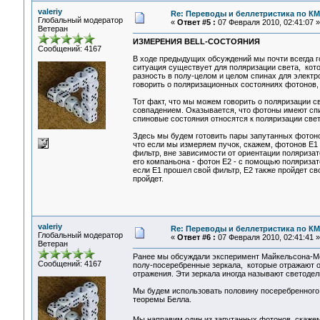
valeriy
Re: Переводы и беллетристика по КМ
Глобальный модератор
«
Ответ #5 :
07 Февраля 2010, 02:41:07 »
Ветеран
ИЗМЕРЕНИЯ BELL-СОСТОЯНИЯ
Сообщений: 4167
В ходе предыдущих обсуждений мы почти всегда г
ситуация существует для поляризации света, кото
разность в полу-целом и целом спинах для электро
говорить о поляризационных состояниях фотонов,
Тот факт, что мы можем говорить о поляризации св
совпадением. Оказывается, что фотоны имеют спи
спиновые состояния относятся к поляризации света
Здесь мы будем готовить пары запутанных фотоно
что если мы измеряем пучок, скажем, фотонов E1
фильтр, вне зависимости от ориентации поляризат
его компаньона - фотон E2 - с помощью поляризат
если E1 прошел свой фильтр, E2 также пройдет св
пройдет.
valeriy
Re: Переводы и беллетристика по КМ
Глобальный модератор
«
Ответ #6 :
07 Февраля 2010, 02:41:41 »
Ветеран
Ранее мы обсуждали эксперимент Майкельсона-Мор
Сообщений: 4167
полу-посеребренные зеркала, которые отражают о
отражения. Эти зеркала иногда называют светодел
Мы будем использовать половину посеребренного 
теоремы Белла.
Мы направим один из запутанных фотонов, скажем