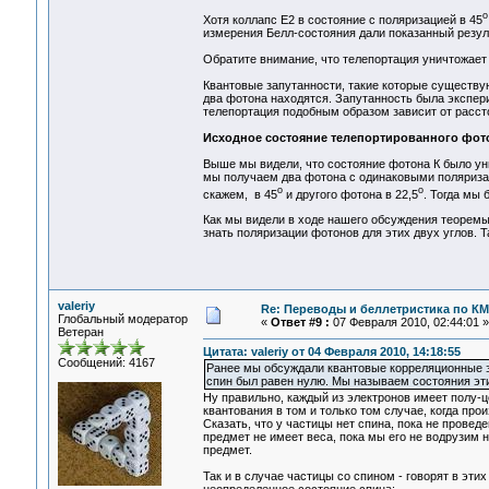
o
Хотя коллапс Е2 в состояние с поляризацией в 45
измерения Белл-состояния дали показанный резул
Обратите внимание, что телепортация уничтожает 
Квантовые запутанности, такие которые существую
два фотона находятся. Запутанность была экспери
телепортация подобным образом зависит от расст
Исходное состояние телепортированного фот
Выше мы видели, что состояние фотона К было унич
мы получаем два фотона с одинаковыми поляриза
o
o
скажем, в 45
и другого фотона в 22,5
. Тогда мы 
Как мы видели в ходе нашего обсуждения теоремы
знать поляризации фотонов для этих двух углов. 
valeriy
Re: Переводы и беллетристика по КМ
Глобальный модератор
«
Ответ #9 :
07 Февраля 2010, 02:44:01 »
Ветеран
Цитата: valeriy от 04 Февраля 2010, 14:18:55
Сообщений: 4167
Ранее мы обсуждали квантовые корреляционные 
спин был равен нулю. Мы называем состояния этих 
Ну правильно, каждый из электронов имеет полу-ц
квантования в том и только том случае, когда про
Сказать, что у частицы нет спина, пока не проведе
предмет не имеет веса, пока мы его не водрузим 
предмет.
Так и в случае частицы со спином - говорят в эт