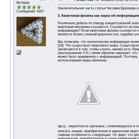
Ветеран
Заключительная часть статьи Чеслава Брукнера и
Сообщений: 4167
3. Квантовая физика как наука об информации
Различные дебаты по поводу концептуальной значи
квантовая механика ссылается. Ссылается ли она 
информацию? Если квантовая физика ссылается на 
является более сложной реальностью, подобно у
Мы полагаем, что значительная информация может 
[18]: "Не существует квантового мира. Существуе
заключается в том, чтобы узнать, какова есть Прир
(высказывание V.S.) таким образом намекает, что
может быть приравнено с информацией. Поэтому,
использования меры Шеннона
где p
- вероятность признака i, появляющегося в 
i
описать знание, приобретенное в единичном кван
главная особенность следующая: тот факт, что Ш
информация, приобретенная в серии наблюдений р