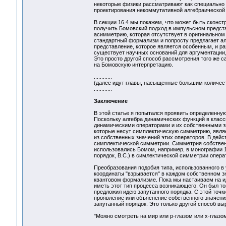
некоторые физики рассматривают как специально 
проектирования некоммутативной алгебраической 
В секции 16.4 мы покажем, что может быть сконс
получить Бомовский подход в импульсном предста
асимметрию, которая отсутствует в оригинальном
стандартный формализм и попросту предлагает ал
представление, которое является особенным, и ра
существует научных оснований для аргументации
Это просто другой способ рассмотрения того же 
на Бомовскую интерпретацию.
............
(далее идут главы, насыщенные большим количе
............
Заключение
В этой статье я попытался проявить определенную
Поскольку алгебра динамических функций в класс
динамическими операторами и их собственными зн
которые несут симплектическую симметрию, являе
из собственных значений этих операторов. В дейс
симплектической симметрии. Симметрия собственных
использовались Бомом, например, в монографии 1980
порядок, В.С.) в симлектической симметрии опера
Преобразования подобия типа, использованного в 
координаты "взрывается" в каждом собственном зн
квантовом формализме. Пока мы настаиваем на и
иметь этот тип процесса возникающего. Он был то
предложил идею запутанного порядка. С этой точк
проявление или объяснение собственного значения
запутанный порядок. Это только другой способ вы
"Можно смотреть на мир или р-глазом или х-глазом