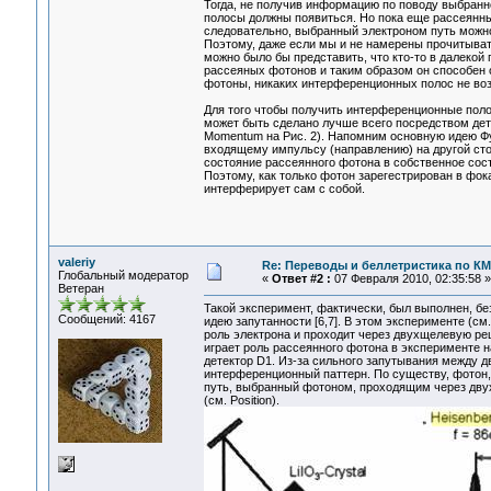
Тогда, не получив информацию по поводу выбранн
полосы должны появиться. Но пока еще рассеянны
следовательно, выбранный электроном путь можно
Поэтому, даже если мы и не намерены прочитыват
можно было бы представить, что кто-то в далекой
рассеяных фотонов и таким образом он способен 
фотоны, никаких интерференционных полос не воз
Для того чтобы получить интерференционные пол
может быть сделано лучше всего посредством дете
Momentum на Рис. 2). Напомним основную идею Фу
входящему импульсу (направлению) на другой сто
состояние рассеянного фотона в собственное сос
Поэтому, как только фотон зарегестрирован в фо
интерферирует сам с собой.
valeriy
Re: Переводы и беллетристика по КМ
Глобальный модератор
«
Ответ #2 :
07 Февраля 2010, 02:35:58 »
Ветеран
Такой эксперимент, фактически, был выполнен, б
Сообщений: 4167
идею запутанности [6,7]. В этом эксперименте (см
роль электрона и проходит через двухщелевую ре
играет роль рассеянного фотона в эксперименте н
детектор D1. Из-за сильного запутывания между 
интерференционный паттерн. По существу, фотон,
путь, выбранный фотоном, проходящим через дву
(см. Position).