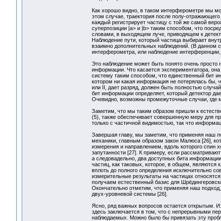
Как хорошо видно, в таком интерферометре мы може
этом случае, траектория после полу-отражающего 
каждый регистрирует частицу с той же самой веро
суперпозиции |a> и |b> таким способом, что поср
словами, в выходящем луче, приводящем к детекто
Наблюдение пути, который частица выбирает вну
взаимно дополнительных наблюдений. (В данном сл
интерферометра, или наблюдение интерференции, 
Это наблюдение может быть понято очень просто 
информации. Что касается экспериментатора, она
систему таким способом, что единственный бит и
котором ни какая информация не потерялась бы, чт
или II, дает разряд, должен быть полностью случ
бит информации определяет, который детектор дает
Очевидно, возможны промежуточные случаи, где к
Заметим, что мы таким образом пришли к естест
(5), также обеспечивает совершенную меру для п
только с частичной видимостью, так что информац
Завершая главу, мы заметим, что применяя наш п
механики, главным образом закон Малюса [26], к
измерения и направлением, вдоль которого спин 
запутанности [27]. К примеру, если рассматриваю
а следовадельно, два доступных бита информации
частиц, как таковых, которое, в общем, являются
вплоть до полного определения исключительно со
измерительные результаты на частицах относятся 
получаем естественный базис для Шрёдингеровског
Окончательно отметим, что применяя наш подход
двух-уровневой системы [26].
Ясно, ряд важных вопросов остается открытым. 
здесь заключается в том, что с непрерывными пе
наблюдаемых. Можно было бы привязать эту пробл