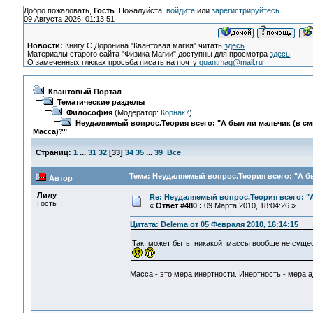
Добро пожаловать,
Гость
. Пожалуйста,
войдите
или
зарегистрируйтесь
.
09 Августа 2026, 01:13:51
Новости:
Книгу С.Доронина "Квантовая магия" читать
здесь
Материалы старого сайта "Физика Магии" доступны для просмотра
здесь
О замеченных глюках просьба писать на почту
quantmag@mail.ru
Квантовый Портал
Тематические разделы
Философия
(Модератор:
Корнак7
)
Неудаляемый вопрос.Теория всего: "А был ли мальчик (в с
Масса)?"
Страниц:
1
...
31
32
[
33
]
34
35
...
39
Все
Тема: Неудаляемый вопрос.Теория всего: "А бы
Автор
Лилу
Re: Неудаляемый вопрос.Теория всего: "А
Гость
«
Ответ #480 :
09 Марта 2010, 18:04:26 »
Цитата: Delema от 05 Февраля 2010, 16:14:15
Так, может быть, никакой массы вообще не сущ
Масса - это мера инертности. Инертность - мера а