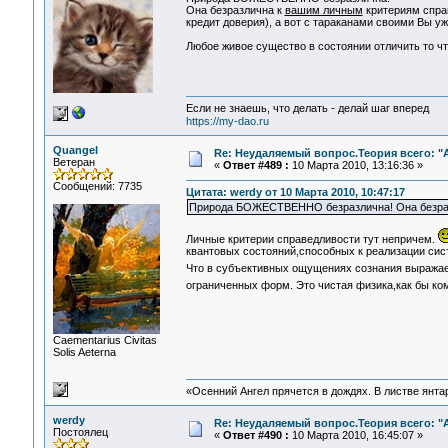
Она безразлична к
вашим личным
критериям спра
кредит доверия), а вот с тараканами своими Вы у
Любое живое существо в состоянии отличить то что
Если не знаешь, что делать - делай шаг вперед
https://my-dao.ru
Quangel
Re: Неудаляемый вопрос.Теория всего: "А
Ветеран
«
Ответ #489 :
10 Марта 2010, 13:16:36 »
Сообщений: 7735
Цитата: werdy от 10 Марта 2010, 10:47:17
Природа БОЖЕСТВЕННО безразлична! Она безраз
Личные критерии справедливости тут непричем.
квантовых состояний,способных к реализации сист
Что в субъективных ощущениях сознания выражает
ограниченных форм. Это чистая физика,как бы ком
Сaementarius Civitas
Solis Aeterna
«Осенний Ангел прячется в дождях. В листве янтарн
werdy
Re: Неудаляемый вопрос.Теория всего: "А
Постоялец
«
Ответ #490 :
10 Марта 2010, 16:45:07 »