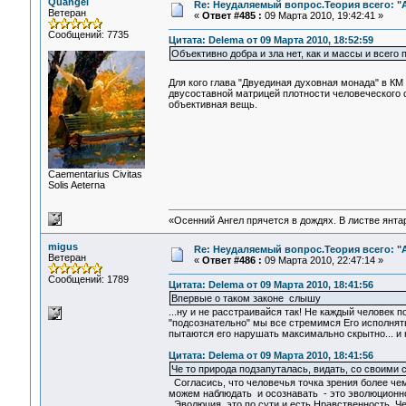
Quangel
Re: Неудаляемый вопрос.Теория всего: "А
Ветеран
«
Ответ #485 :
09 Марта 2010, 19:42:41 »
Сообщений: 7735
Цитата: Delema от 09 Марта 2010, 18:52:59
Объективно добра и зла нет, как и массы и всего
Для кого глава "Двуединая духовная монада" в К
двусоставной матрицей плотности человеческого с
объективная вещь.
Сaementarius Civitas
Solis Aeterna
«Осенний Ангел прячется в дождях. В листве янтарн
migus
Re: Неудаляемый вопрос.Теория всего: "А
Ветеран
«
Ответ #486 :
09 Марта 2010, 22:47:14 »
Сообщений: 1789
Цитата: Delema от 09 Марта 2010, 18:41:56
Впервые о таком законе слышу
...ну и не расстраивайся так! Не каждый человек 
"подсознательно" мы все стремимся Его исполнять
пытаются его нарушать максимально скрытно... и 
Цитата: Delema от 09 Марта 2010, 18:41:56
Че то природа подзапуталась, видать, со своими 
Согласись, что человечья точка зрения более че
можем наблюдать и осознавать - это эволюционно
Эволюция, это по сути и есть Нравственность. Че