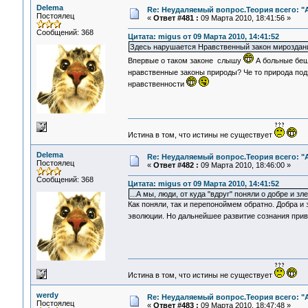
Delema
Re: Неудаляемый вопрос.Теория всего: "А
Постоялец
«
Ответ #481 :
09 Марта 2010, 18:41:56 »
Сообщений: 368
Цитата: migus от 09 Марта 2010, 14:41:52
Здесь нарушается Нравственный закон мироздани
Впервые о таком законе слышу
А больные беш
нравственные законы природы? Че то природа под
нравственности
Истина в том, что истины не существует
Delema
Re: Неудаляемый вопрос.Теория всего: "А
Постоялец
«
Ответ #482 :
09 Марта 2010, 18:46:00 »
Сообщений: 368
Цитата: migus от 09 Марта 2010, 14:41:52
...А мы, люди, от куда "вдруг" поняли о добре и з
Как поняли, так и перепоноймем обратно. Добра и з
эволюции. Но дальнейшее развитие сознания приве
Истина в том, что истины не существует
werdy
Re: Неудаляемый вопрос.Теория всего: "А
Постоялец
«
Ответ #483 :
09 Марта 2010, 18:47:48 »