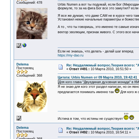
Сообщений: 478
Urbis Numen а вот ты подумай, если Бог (Мироздан
формуле, то за на фига Бог все это замутил? если 
Я все же думаю, что даже САМ не в курсе чего там
Установил некие начальные параметры и божеств
А то , что ты говоришь, это именно те самые изнач
вектор эволюции, признак живого. С этого все нач
Если не знаешь, что делать - делай шаг вперед
https://my-dao.ru
Delema
Re: Неудаляемый вопрос.Теория всего: "А
Постоялец
«
Ответ #491 :
10 Марта 2010, 16:51:50 »
Сообщений: 368
Цитата: Urbis Numen от 09 Марта 2010, 19:42:41
Для кого глава "Двуединая духовная монада" в К
Я не знаю для кого этот раздел написан, но он я
предлагается понимать именно так
Для кого ж 
Истина в том, что истины не существует
Delema
Re: Неудаляемый вопрос.Теория всего: "А
Постоялец
«
Ответ #492 :
10 Марта 2010, 16:54:11 »
Сообщений: 368