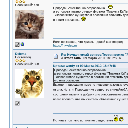
Сообщений: 478
Природа Божественно безразлична..
а вот слова главного героя фильма "Планета КаПэ
- Любое живое существо в состоянии отличить добр
я с ним согласен...
Если не знаешь, что делать - делай шаг вперед
https://my-dao.ru
Delema
Re: Неудаляемый вопрос.Теория всего: "А
Постоялец
«
Ответ #484 :
09 Марта 2010, 18:52:59 »
Сообщений: 368
Цитата: werdy от 09 Марта 2010, 18:47:48
Природа Божественно безразлична..
а вот слова главного героя фильма "Планета КаПэ
- Любое живое существо в состоянии отличить доб
я с ним согласен...
Выходит природа не имеет отношения к живым сущ
от зла. Кстати, Природа - не существо случайно?
состоянии отличить добро и зло относительно сво
всего прочего, что мы считаем объективно сущест
Истина в том, что истины не существует