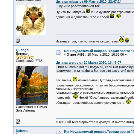
Цитата: migus от 09 Марта 2010, 22:47:14
...ну и не расстраивайся так!
Ну что ты, Мигусик
И не думала расстраиваться
единения и единства Себя с собой
Истина в том, что истины не существует
Quangel
Re: Неудаляемый вопрос.Теория всего: "А
Ветеран
«
Ответ #493 :
10 Марта 2010, 16:55:06 »
Сообщений: 7735
Цитата: werdy от 10 Марта 2010, 16:45:07
Urbis Numen а вот ты подумай, если Бог (Мироздан
формуле, то за на фига Бог все это замутил? если
Как зачем,
изначальная Пустота,включающая в с
проявления Бесконечности так же бесконечны,воз
любимыми эзотериками
сказками одного американского антрополога,поо
повестей...
Некий "Орел",представляющий собо
обогащает свою информационную сущность.
Сaementarius Civitas
Solis Aeterna
«Осенний Ангел прячется в дождях. В листве янтарн
Delema
Re: Неудаляемый вопрос.Теория всего: "А