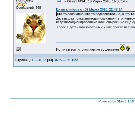
Постоялец
«
Ответ #494 :
10 Марта 2010, 16:58:14 »
Сообщений: 368
Цитата: migus от 09 Марта 2010, 22:47:14
Кто-то осознанно, кто-то подсознательно, а кто-то 
Да, высшая точка эволюции сознания - это, навер
недоэволюционировавшие или невыросшие еще суще
спрос с детей или животных? У них просто все в
Истина в том, что истины не существует
Страниц:
1
...
31
32
[
33
]
34
35
...
39
Все
Powered by SMF 1.1.10