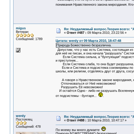
понимания Нравственного закона мироздания. Кто-то
migus
Re: Неудаляемый вопрос.Теория всего: "А
Ветеран
«
Ответ #487 :
09 Марта 2010, 23:22:56 »
Сообщений: 1789
Цитата: werdy от 09 Марта 2010, 18:47:48
Природа Божественно безразлична.
Допустим, что у нас есть Система, состоящая из п
для неё не писан, и она начала "разрушать" Систе
Если Система сильна, а "бунтующая" подсистема
и преступник...
Если Система слаба, то она будет разрушена. 
Если и Система и подсистема соизмеримы по сил
школы, или религии, отделяясь друг от друга, со
А говоря о Нравственном законе мироздания, на
Отпочковаться от Неё невозможно!
Разрушить Её невозможно!
И остаётся Одно - либо не разрушать Вселенную,
от подсистемы - бунтаря...
.
werdy
Re: Неудаляемый вопрос.Теория всего: "А
Постоялец
«
Ответ #488 :
10 Марта 2010, 10:47:17 »
Сообщений: 478
По моему вы много думаете
Природа БОЖЕСТВЕННО безразлична!