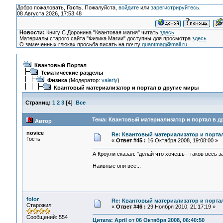
Добро пожаловать,
Гость
. Пожалуйста,
войдите
или
зарегистрируйтесь
.
08 Августа 2026, 17:53:48
Новости:
Книгу С.Доронина "Квантовая магия" читать
здесь
Материалы старого сайта "Физика Магии" доступны для просмотра
здесь
О замеченных глюках просьба писать на почту
quantmag@mail.ru
Квантовый Портал
Тематические разделы
Физика
(Модератор:
valeriy
)
Квантовый материализатор и портал в другие миры
Страниц:
1
2
3
[
4
]
Все
Тема: Квантовый материализатор и портал в д
Автор
novice
Re: Квантовый материализатор и порта
Гость
«
Ответ #45 :
16 Октября 2008, 19:08:00 »
А Кроули сказал: "делай что хочешь - таков весь за
Наивные они все...
folor
Re: Квантовый материализатор и порта
Старожил
«
Ответ #46 :
29 Ноября 2010, 21:17:19 »
Сообщений: 554
Цитата: April от 06 Октября 2008, 06:40:50