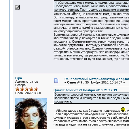
Чтобы создать мост между мирами, сначала надо п
Посоздавать свои маленькие миры, понастроить
количественная. Так что дело за навыком и време
Уважаемая Эйпрл, не кажется ли Вам, что квантов
Вот к примеру, в классических представлениях к
всем метрическом пространстве. Уравнение Шред
непрерывный спектр энергий. Связанные частицы
многочастичном ансамбле взаимосвязанных микро
конфигурационном пространстве.
Вспомним, дорогой коллега, как волновую функцию
квантовая частица находится в точке с заданными
координата. Соответственно, вероятность того, ч
качестве аргумента. Поэтому у квантовой частицы
с какой-то вероятностью. Однако измерение этих 
отверстие, можно утверждать, что ее координаты
только в том месте, где расположено отверстие. 
становясь отличной от нуля только там, где части
Pipa
Re: Квантовый материализатор и порта
Администратор
«
Ответ #47 :
30 Ноября 2010, 10:14:37 »
Ветеран
Цитата: folor от 29 Ноября 2010, 21:17:19
Сообщений: 3660
Вспомним, дорогой коллега, как волновую функцию
квантовая частица находится в точке с заданным
координата.
Айприл здесь уже как 2 года не появлялась
. 
Если в пространстве находится не одна квантовая ч
функции складываться в произвольно выбранной т
от раазных истониковв, типа электрического и ма
частице и недопускает своего сложения с волнов