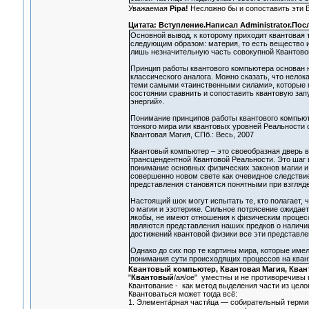
Уважаемая
Pipa!
Несложно бы и сопоставить эти 
Цитата: Вступление.Написал Administrator.Посл
Основной вывод, к которому приходит квантовая
следующим образом: материя, то есть вещество и
лишь незначительную часть совокупной Квантово
Принцип работы квантового компьютера основан 
классического аналога. Можно сказать, что нело
теми самыми «таинственными силами», которые пр
состоянии сравнить и сопоставить квантовую за
энергий».
Понимание принципов работы квантового компьют
тонкого мира или квантовых уровней Реальности 
Квантовая Магия, СПб.: Весь, 2007
Квантовый компьютер – это своеобразная дверь в 
трансцендентной Квантовой Реальности. Это шаг 
понимание основных физических законов магии и 
совершенно новом свете как очевидное следствие
представления становятся понятными при взгляде
Настоящий шок могут испытать те, кто полагает, 
о магии и эзотерике. Сильное потрясение ожидает
якобы, не имеют отношения к физическим процесс
являются представления наших предков о наличи
достижений квантовой физики все эти представле
Однако до сих пор те картины мира, которые име
понимания сути происходящих процессов на кван
Квантовый компьютер, Квантовая Магия, Кван
"
Квантовый
/ая/ое" уместны и не противоречивы п
Квантование - как метод выделения части из целог
Квантоваться может тогда всё:
1. Элемента́рная части́ца — собирательный терм