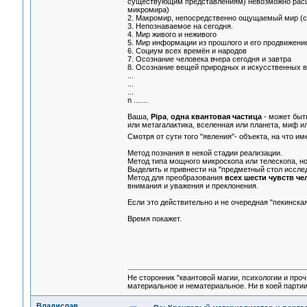
существующим представлениям) невозможно расще
микромира)
2. Макромир, непосредственно ощущаемый мир (
3. Непознаваемое на сегодня.
4. Мир живого и неживого
5. Мир информации из прошлого и его продвижение 
6. Социум всех времён и народов
7. Осознание человека вчера сегодня и завтра
8. Осознание вещей природных и искусственных в
...
...
...
n .......
Ваша,
Pipa
,
одна квантовая частица
- может быть
или метагалактика, вселенная или планета, миф ил
Смотря от сути того "явления"- объекта, на что и
Метод познания в некой стадии реализации.
Метод типа мощного микроскопа или телескопа, но 
Выделить и привнести на "предметный стол иссле
Метод для преобразования
всех шести чувств че
внимания и уважения и преклонения.
Если это действительно и не очередная "пекинска
Время покажет.
Не сторонник "квантовой магии, психологии и проч
материальное и нематериальное. Ни в коей партии
Владислав