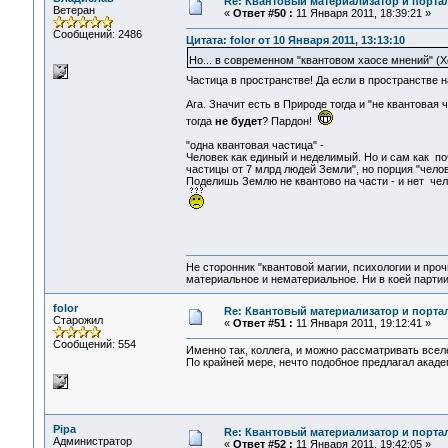
Re: Квантовый материализатор и порта
Ветеран
«
Ответ #50 :
11 Января 2011, 18:39:21 »
Сообщений: 2486
Цитата: folor от 10 Января 2011, 13:13:10
Но... в современном "квантовом хаосе мнений" (Х
Частица в пространстве! Да если в пространстве 
Ага. Значит есть в Природе тогда и "не квантовая 
тогда
не будет
? Пардон!
"одна квантовая частица" -
Человек как единый и неделимый. Но и сам как поч
частицы от 7 млрд людей Земли", но порция "чело
Поделишь Землю не квантово на части - и нет чело
Не сторонник "квантовой магии, психологии и проч
материальное и нематериальное. Ни в коей партии
folor
Re: Квантовый материализатор и порта
Старожил
«
Ответ #51 :
11 Января 2011, 19:12:41 »
Сообщений: 554
Именно так, коллега, и можно рассматривать всел
По крайней мере, нечто подобное предлагал академ
Pipa
Re: Квантовый материализатор и порта
Администратор
«
Ответ #52 :
11 Января 2011, 19:42:05 »