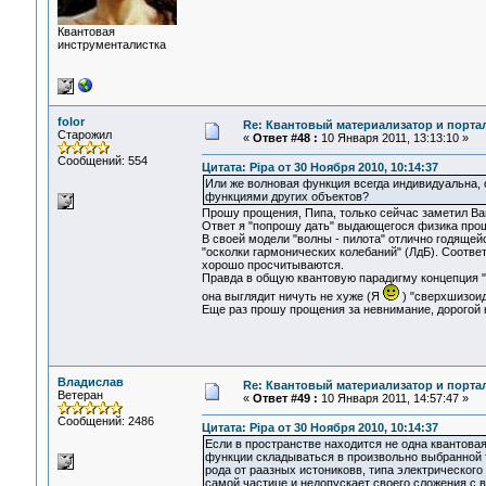
Квантовая
инструменталистка
folor
Re: Квантовый материализатор и порта
Старожил
«
Ответ #48 :
10 Января 2011, 13:13:10 »
Сообщений: 554
Цитата: Pipa от 30 Ноября 2010, 10:14:37
Или же волновая функция всегда индивидуальна, 
функциями других объектов?
Прошу прощения, Пипа, только сейчас заметил Ваш
Ответ я "попрошу дать" выдающегося физика прош
В своей модели "волны - пилота" отлично годяще
"осколки гармонических колебаний" (ЛдБ). Соотв
хорошо просчитываются.
Правда в общую квантовую парадигму концепция "в
она выглядит ничуть не хуже (Я
) "сверхшизоид
Еще раз прошу прощения за невнимание, дорогой к
Владислав
Re: Квантовый материализатор и порта
Ветеран
«
Ответ #49 :
10 Января 2011, 14:57:47 »
Сообщений: 2486
Цитата: Pipa от 30 Ноября 2010, 10:14:37
Если в пространстве находится не одна квантовая 
функции складываться в произвольно выбранной т
рода от раазных истониковв, типа электрического
самой частице и недопускает своего сложения с