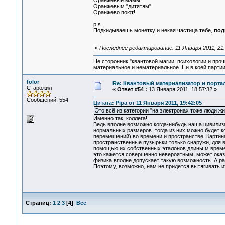
Оранжевые мамы,
Оранжевым "дитятям"
Оранжево поют!
p.s.
Подкидываешь монетку и некая частица тебе,
под
«
Последнее редактирование: 11 Января 2011, 21
Не сторонник "квантовой магии, психологии и проч
материальное и нематериальное. Ни в коей партии
folor
Re: Квантовый материализатор и порта
Старожил
«
Ответ #54 :
13 Января 2011, 18:57:32 »
Сообщений: 554
Цитата: Pipa от 11 Января 2011, 19:42:05
Это всё из категории "на электронах тоже люди жи
Именно так, коллега!
Ведь вполне возможно когда-нибудь наша цивилиз
нормальных размеров. тогда из них можно будет 
перемещений) во времени и пространстве. Картина
пространственные пузырьки только снаружи, для в
помощью их собственных эталонов длины м време
это кажется совершенно невероятным, может оказа
физика вполне допускает такую возможность. А ра
Поэтому, возможно, нам не придется вытягивать и
Страниц:
1
2
3
[
4
]
Все